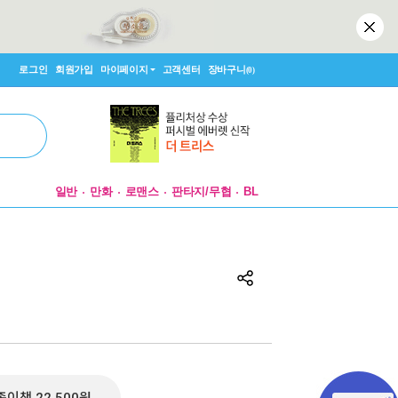
로그인
회원가입
마이페이지
고객센터
장바구니
(0)
일반
만화
로맨스
판타지/무협
BL