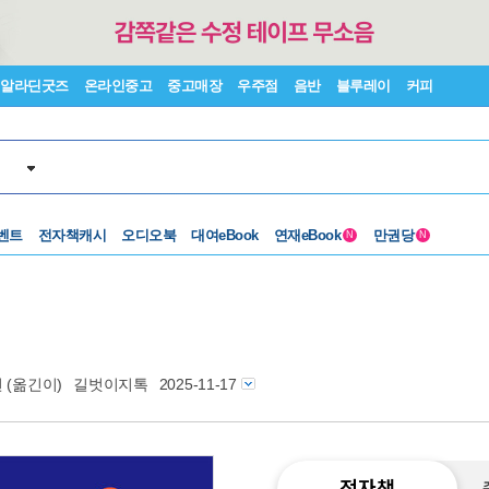
알라딘굿즈
온라인중고
중고매장
우주점
음반
블루레이
커피
벤트
전자책캐시
오디오북
대여eBook
연재eBook
만권당
N
N
헌
(옮긴이)
길벗이지톡
2025-11-17
전자책