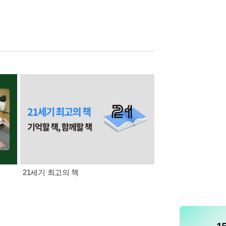
21세기 최고의 책
삼성카드가 쏜다! 알라