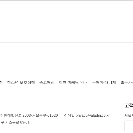
침
청소년 보호정책
중고매장
제휴·마케팅 안내
판매자 매니저
출판사
고객
신판매업신고 2003-서울중구-01520
이메일 privacy@aladin.co.kr
서울시
구 서소문로 89-31