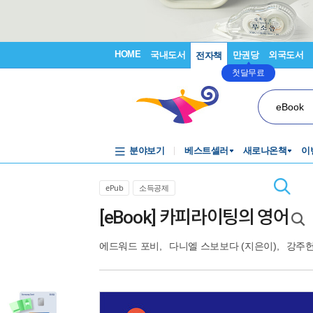
HOME
국내도서
만권당
외국도서
전자책
첫달무료
eBook
분야보기
베스트셀러
새로나온책
이
ePub
소득공제
[eBook] 카피라이팅의 영어
에드워드 포비
,
다니엘 스보보다
(지은이),
강주