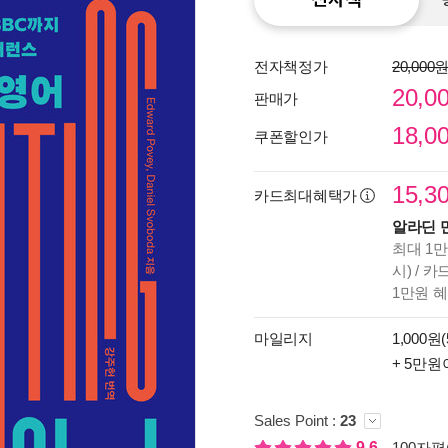
전자책정가
20,000
20,0
판매가
18,0
쿠폰할인가
15,3
카드최대혜택가
알라딘 
최대 1만
시) / 
1만원 
종이
마일리지
1,000원(
미리
+ 5만원
입니
Sales Point :
23
9.6
100자평(