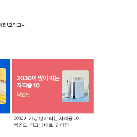
제집/모의고사
2030이 가장 많이 따는 자격증 10 +
반도체·공사공단 취업
북엔드. 피크닉 매트. 단어장
위한 올인원 + 아크릴