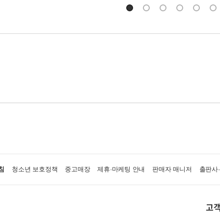
침
청소년 보호정책
중고매장
제휴·마케팅 안내
판매자 매니저
출판사
고객