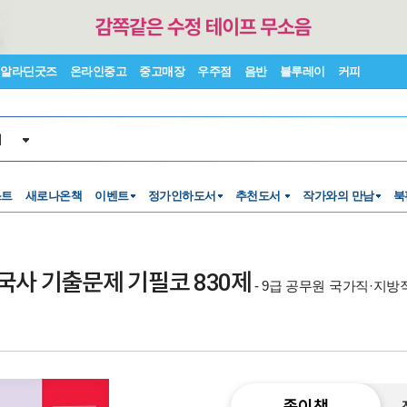
알라딘굿즈
온라인중고
중고매장
우주점
음반
블루레이
커피
서
스트
새로나온책
이벤트
정가인하도서
추천도서
작가와의 만남
북
한국사 기출문제 기필코 830제
- 9급 공무원 국가직·지
종이책