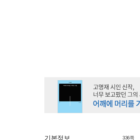
기본정보
336쪽