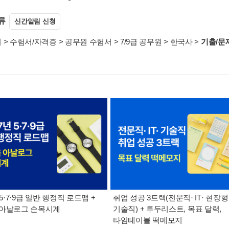
류
신간알림 신청
서
>
수험서/자격증
>
공무원 수험서
>
7/9급 공무원
>
한국사
>
기출/문
 5·7·9급 일반 행정직 로드맵 +
취업 성공 3트랙(전문직· IT· 현장형
 아날로그 손목시계
기술직) + 투두리스트, 목표 달력,
타임테이블 떡메모지