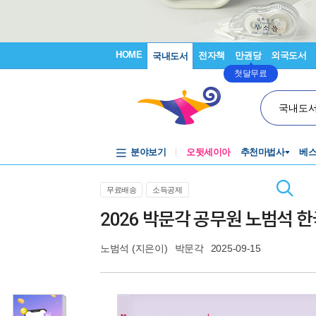
HOME
전자책
만권당
외국도서
국내도서
첫달무료
국내도
분야보기
오뒷세이아
추천마법사
베
무료배송
소득공제
2026 박문각 공무원 노범석 
노범석
(지은이)
박문각
2025-09-15