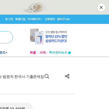
로그인
회원가입
마이페이지
고객센터
장바구니
(0)
투비컨티뉴드
펀드
북플
서재
창작플랫폼
투비컨티뉴드
방직·법원직 한국사 기출문제집