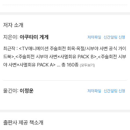
저자 소개
지은이:
아쿠타미 게게
저자파일
신간알림 신청
최근작 :
<TV애니메이션 주술회전 회옥·옥절/시부야 사변 공식 가이
드북>
,
<주술회전 시부야 사변×사멸회유 PACK B>
,
<주술회전 시부
야 사변×사멸회유 PACK A>
… 총 160종
(모두보기)
옮긴이:
이정운
저자파일
신간알림 신청
출판사 제공 책소개