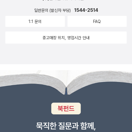
책으로 꾸준히 주목받고 있습니다.KEYWORD ▶ 편안함의 습격 독
1544-2514
일반문의 (발신자 부담)
후감 | 마이클 이스터 책 리뷰 | 인문 베스트셀러 | 불편함과 성장3위
1:1 문의
FAQ
| 『주술회전 30 (더블 특장판)』 – 아쿠타미 게게일본 인기 만화 『주
술회전』 시리즈의 최신권이 출간되자마자 순위권에 진입했습니다.더
중고매장 위치, 영업시간 안내
블 특장판으로 발매된 30권은 수집 가치를 높이며 팬들에게 뜨거운
반응을 얻고 있습니다.긴장감 넘치는 전개와 캐릭터의 매력이 여전히
독자들을 사로잡고 있습니다.KEYWORD ▶ 주술회전 30권 독후감
| 아쿠타미 게게 만화 리뷰 | 주술회전 특장판 | 인기 만화책 추천4위
| 『호의에 대하여』 – 문형배문형배 작가의 『호의에 대하여』는 인간
관계와 삶의 온기를 주제로 한 산문집입니다.작지만 진실한 호의가
어떻게 사람과 사회를 변화시키는지를 잔잔하게 풀어냅니다.많은 독
자들이 이 책을 통해 서로에게 따뜻함을 건네고 싶었던 듯합니다.KE
YWORD ▶ 호의에 대하여 독후감 | 문형배 책 리뷰 | 인간관계 에세
이 추천 | 삶의 온기5위 | 『안녕이라 그랬어』 – 김애란오랜만에 돌아
온 김애란 작가의 소설집은 작별과 거리감을 주제로 섬세한 이야기를
들려줍니다.지난 달 2위를 차지한 인기에 이어 8월에도 순위권에 머