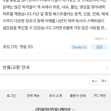
달에는 많은 독자들이 책 속에서 위로, 사유, 몰입, 영감을 찾아내며
하루를 채웠습니다.지난 달 종합 베스트셀러는 문학, 인문, 만화, 에세
이까지 다양한 장르가 함께 어깨를 나란히 하며 독서의 스펙트럼이
넓었음을 확인할 수 있었습니다.그러면 8월에 가장 많은 사랑을 받았
던 다섯 권의 책을 소개합니다.(알라딘 월간 종합 베스트셀러 기준)1
더보기
위 | 『혼모노』 – 성해나'넷플릭스 대신 성해나 책을 본다.'는 말이 나올
공감 (
13
)
댓글 (0)
정도로 화제를 모은 작품입니다.지난 달에 이어 1위를 차지하였습니
다.『혼모노』는 지역, 정치, 세대의 경계 속에 살아가는 우리 사회의 민
낯을 날카롭고도 따뜻하게 풀어내 독자들의 큰 공감을 얻었습니다.짧
반품/교환 안내
지만 강렬한 문장, 누구나 공감할 수 있는 정서, 있는 그대로의 우리를
끌어안는 힘이 이 책의 핵심입니다.KEYWORD ▶ 혼모노 독후감 |
성해나 책 리뷰 | 한국 에세이 추천 | 사회를 보는 시선2위 | 『편안함
의 습격』 – 마이클 이스터인문 분야에서도 큰 반향을 일으킨 책이 종
로그인
전체 메뉴
회사 소개
출판사 안내
PC 버전
합 순위에서도 2위에 올랐습니다.『편안함의 습격』은 현대인의 안락
한 삶에 경종을 울리며 불편함을 받아들이는 용기가 우리를 성장시킨
(주)알라딘커뮤니케이션
다고 강조합니다.현실에서 쉽게 지나치는 불편의 가치를 일깨워주는