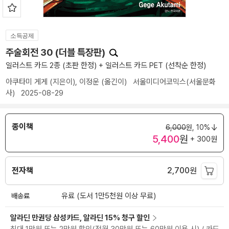
소득공제
주술회전 30 (더블 특장판)
일러스트 카드 2종 (초판 한정) + 일러스트 카드 PET (선착순 한정)
아쿠타미 게게
(지은이),
이정운
(옮긴이)
서울미디어코믹스(서울문화
사)
2025-08-29
종이책
6,000
원,
10%
5,400
원
+ 300원
전자책
2,700
원
배송료
유료 (도서 1만5천원 이상 무료)
알라딘 만권당 삼성카드, 알라딘 15% 청구 할인