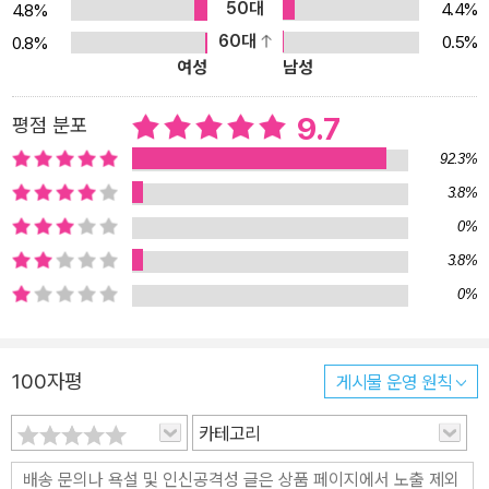
50대
4.4%
4.8%
60대
0.5%
0.8%
여성
남성
9.7
평점 분포
92.3%
3.8%
0%
3.8%
0%
100자평
게시물 운영 원칙
카테고리