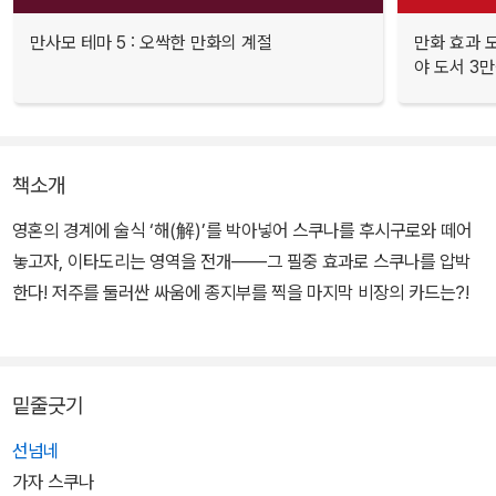
만사모 테마 5 : 오싹한 만화의 계절
만화 효과 모
야 도서 3만
책소개
영혼의 경계에 술식 ‘해(解)’를 박아넣어 스쿠나를 후시구로와 떼어
놓고자, 이타도리는 영역을 전개――그 필중 효과로 스쿠나를 압박
한다! 저주를 둘러싼 싸움에 종지부를 찍을 마지막 비장의 카드는?!
밑줄긋기
선넘네
가자 스쿠나