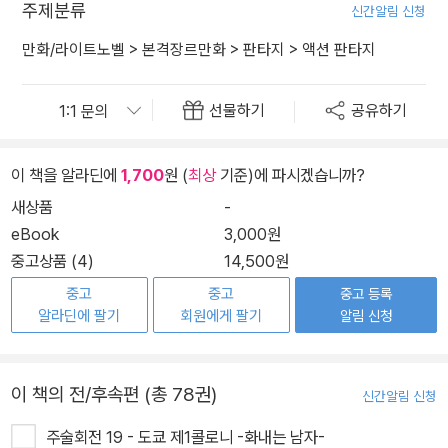
주제분류
신간알림 신청
만화/라이트노벨
>
본격장르만화
>
판타지
>
액션 판타지
선물하기
공유하기
이 책을 알라딘에
1,700
원 (
최상
기준)에 파시겠습니까?
새상품
-
eBook
3,000원
중고상품 (4)
14,500원
중고
중고
중고 등록
알라딘에 팔기
회원에게 팔기
알림 신청
이 책의 전/후속편 (총 78권)
신간알림 신청
주술회전 19 - 도쿄 제1콜로니 -화내는 남자-