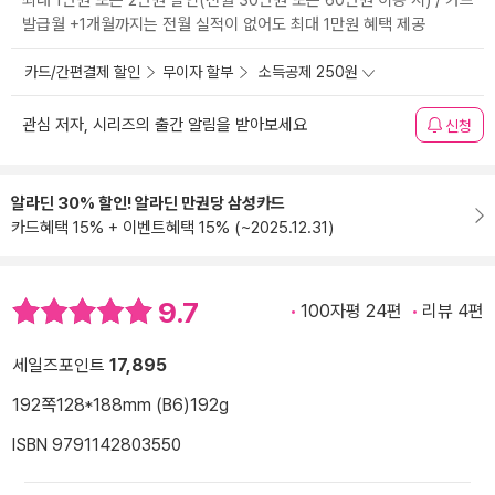
최대 1만원 또는 2만원 할인(전월 30만원 또는 60만원 이용 시) / 카드
발급월 +1개월까지는 전월 실적이 없어도 최대 1만원 혜택 제공
카드/간편결제 할인
무이자 할부
소득공제 250원
관심 저자, 시리즈의 출간 알림을 받아보세요
신청
알라딘 30% 할인! 알라딘 만권당 삼성카드
카드혜택 15% + 이벤트혜택 15% (~2025.12.31)
9.7
100자평 24편
리뷰 4편
세일즈포인트
17,895
192쪽
128*188mm (B6)
192g
ISBN 9791142803550