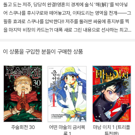
돌고 도는 저주, 당당히 완결!영혼의 경계에 술식 ‘해(解)’를 박아넣
어 스쿠나를 후시구로와 떼어놓고자, 이타도리는 영역을 전개――그
필중 효과로 스쿠나를 압박한다!! 저주를 둘러싼 싸움에 종지부를 찍
을 마지막 비장의 카드는?! 대폭 새로 그린 내용으로 선사하는 최고
의 마지막 권!!
이 상품을 구입한 분들이 구매한 상품
주술회전 30
어떤 마술의 금서목
마남 이치 1 (트리플
록 1
특전판)