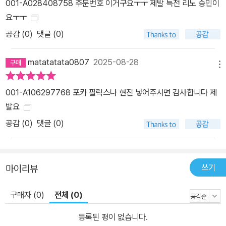
001-A028408758 주문번호 이거구요ㅜㅜ 제발 특전 리노 승민이
요ㅜㅜ
공감 (
0
)
댓글 (0)
matatatata0807
2025-08-28
메뉴
001-A106297768 포카 필릭스나 현진 넣어주시면 감사합니다 제
발요
공감 (
0
)
댓글 (0)
쓰기
마이리뷰
구매자 (0)
전체 (0)
등록된 평이 없습니다.