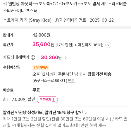
각 앨범당 아웃박스+포토북+CD-R+포토카드+포토 엽서 세트+리무버블
스티커+미니 포스터
스트레이 키즈 (Stray Kids)
JYP 엔터테인먼트
2025-08-22
판매가
42,800원
35,600
할인가
원
(17% 할인) +
마일리지 360원
30,260
카드최대혜택가
원
수령예상일
양탄자배송
오후 12시까지 주문하면 밤 11시
잠들기전 배송
(중구 서소문로 89-31 )
변경
배송료
무료
최대 7,000원 할인
쿠폰받기
알라딘 만권당 삼성카드, 알라딘 15% 청구 할인
최대 1만원 또는 2만원 할인(전월 30만원 또는 60만원 이용 시) / 카드 발
급월 +1개월까지는 전월 실적이 없어도 최대 1만원 혜택 제공