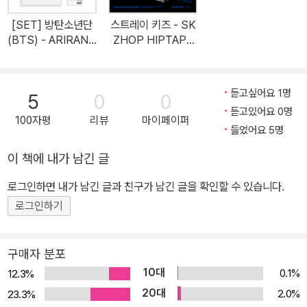
[SET] 방탄소년단
스트레이 키즈 - SK
(BTS) - ARIRANG
ZHOP HIPTAPE
[Rooted in Korea
'合 (HOP)' (HIPT
+Rooted in Music
APE VER.)(한정
ver.+Living Legen
반)
듣고싶어요 1명
5
0
0
d+Weverse Albu
듣고있어요 0명
ms ver.]
100자평
리뷰
마이페이퍼
들었어요 5명
이 책에 내가 남긴 글
로그인하면 내가 남긴 글과 친구가 남긴 글을 확인할 수 있습니다.
로그인하기
구매자 분포
10대
0.1%
12.3%
20대
2.0%
23.3%