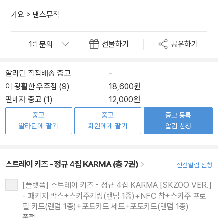
가요
>
댄스뮤직
선물하기
공유하기
알라딘 직접배송 중고
-
이 광활한 우주점 (9)
18,600원
판매자 중고 (1)
12,000원
중고
중고
중고 등록
알라딘에 팔기
회원에게 팔기
알림 신청
스트레이 키즈 - 정규 4집 KARMA (총 7권)
신간알림 신청
[플랫폼] 스트레이 키즈 - 정규 4집 KARMA [SKZOO VER.]
- 패키지 박스+스키주키링(랜덤 1종)+NFC 참+스키주 프로
필 카드(랜덤 1종)+포토카드 세트+포토카드(랜덤 1종)
품절