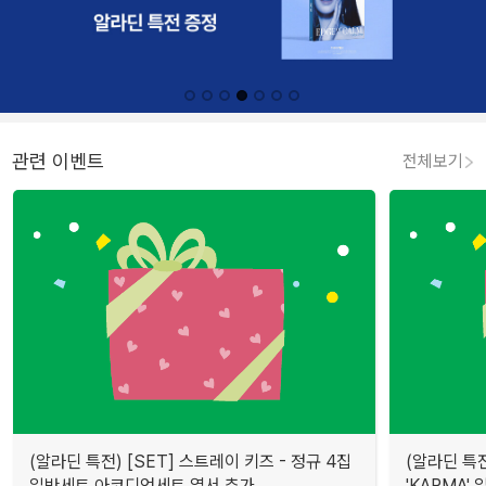
관련 이벤트
전체보기
(알라딘 특전) [SET] 스트레이 키즈 - 정규 4집
(알라딘 특전
일반세트,아코디언세트 엽서 추가 ...
'KARMA'