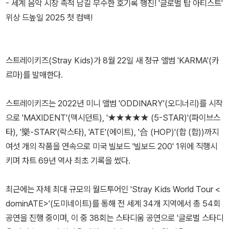
- 세계 음악 시장 족적 남길 무수한 호기록 행진! '글로벌 탑 아티스트'
위상 드높일 2025 첫 컴백!
스트레이키즈(Stray Kids)가 8월 22일 새 정규 앨범 'KARMA'(카
르마)를 발매한다.
스트레이키즈는 2022년 미니 앨범 'ODDINARY'(오디너리)를 시작
으로 'MAXIDENT'(맥시던트), '★★★★★ (5-STAR)'(파이브스
타), '樂-STAR'(락스타), 'ATE'(에이트), '合 (HOP)'(합 (합))까지
여섯 개의 작품을 연속으로 미국 빌보드 '빌보드 200' 1위에 직행시
키며 차트 69년 역사 최초 기록을 썼다.
최근에는 자체 최대 규모의 월드투어인 'Stray Kids World Tour <
dominATE>'(도미네이트)를 통해 전 세계 34개 지역에서 총 54회
공연을 진행 중이며, 이 중 38회는 스타디움 공연으로 '글로벌 스타디