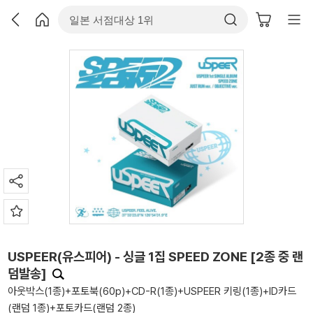
USPEER(유스피어) - 싱글 1집 SPEED ZONE [2종 중 랜
덤발송]
아웃박스(1종)+포토북(60p)+CD-R(1종)+USPEER 키링(1종)+ID카드
(랜덤 1종)+포토카드(랜덤 2종)