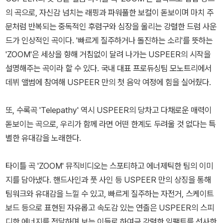
의 곡으로, 자신감 넘치는 래핑과 파워풀한 보컬이 돋보이며 마치 주
문처럼 반복되는 중독적인 후렴구와 심장을 울리는 강렬한 드럼 사운
드가 인상적인 곡이다. '빠르게 질주하거나 돌진하는 소리'를 뜻하는
'ZOOM'은 세상을 향해 거침없이 달려 나가는 USPEER의 시작을
설명해주는 곡이라 할 수 있다. 국내 대표 프로듀싱팀 모노트리에서
데뷔 앨범에 참여해 USPEER 만의 첫 음악 여정에 힘을 실어줬다.
또, 수록곡 'Telepathy' 역시 USPEER의 당차고 다채로운 매력이
돋보이는 곡으로, 우리가 함께 라면 어떤 한계도 두려울 것 없다는 특
별한 유대감을 노래한다.
타이틀 곡 'ZOOM' 뮤직비디오는 스포티하고 에너제틱한 팀의 이미
지를 담아냈다. 핸드사인과 풋 사인 등 USPEER 만의 상징을 통해
팀워크와 유대감을 느낄 수 있고, 빠르게 질주하는 자전거, 스케이트
보드 등으로 표현된 자유롭고 속도감 있는 연출은 USPEER의 스피
디한 에너지를 전달하며 보는 이들로 하여금 강렬한 임팩트를 선사한