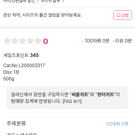
카드/간편결제 할인
무이자 할부
관심 저자, 시리즈의 출간 알림을 받아보세요
신청
0
100자평 0편
리뷰 0편
세일즈포인트
345
Cat.No L200003317
Disc 1장
500g
알라딘에서 음반을 구입하시면 "
써클차트
"와 "
한터차트
"의
판매량 집계에 반영됩니다.
[FAQ 보기]
주제분류
신간알림 신청