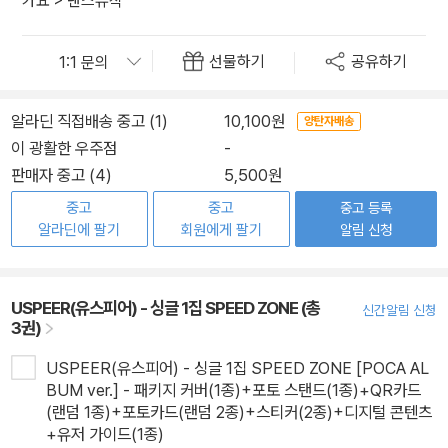
가요
>
댄스뮤직
선물하기
공유하기
알라딘 직접배송 중고 (1)
10,100원
양탄자배송
이 광활한 우주점
-
판매자 중고 (4)
5,500원
중고
중고
중고 등록
알라딘에 팔기
회원에게 팔기
알림 신청
USPEER(유스피어) - 싱글 1집 SPEED ZONE (총
신간알림 신청
3권)
USPEER(유스피어) - 싱글 1집 SPEED ZONE [POCA AL
BUM ver.] - 패키지 커버(1종)+포토 스탠드(1종)+QR카드
(랜덤 1종)+포토카드(랜덤 2종)+스티커(2종)+디지털 콘텐츠
+유저 가이드(1종)