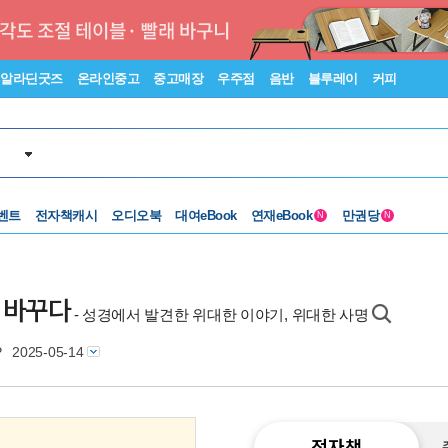
알라딘굿즈
온라인중고
중고매장
우주점
음반
블루레이
커피
벤트
전자책캐시
오디오북
대여eBook
연재eBook
만권당
N
N
을 바꾸다
- 성경에서 발견한 위대한 이야기, 위대한 사명
P
2025-05-14
전자책