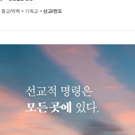
>
종교/역학
>
기독교
>
선교/전도