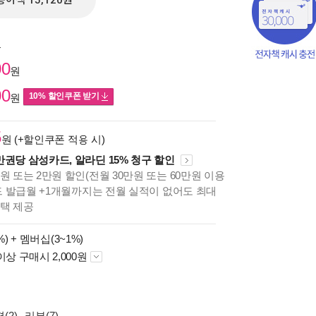
종이책 15,120원
원
00
원
00
10% 할인쿠폰 받기
원
5
원 (+할인쿠폰 적용 시)
만권당 삼성카드, 알라딘 15% 청구 할인
원 또는 2만원 할인(전월 30만원 또는 60만원 이용
카드 발급월 +1개월까지는 전월 실적이 없어도 최대
혜택 제공
책의
%) +
멤버십(3~1%)
보기
이상 구매시 2,000원
다.
(2)
리뷰(7)