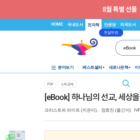
HOME
국내도서
만권당
외국도서
전자책
첫달무료
eBook
분야보기
베스트셀러
새로나온책
이
PDF
소득공제
[eBook] 하나님의 선교, 세상
크리스토퍼 라이트
(지은이),
정효진
(옮긴이)
IV