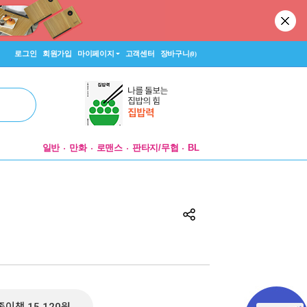
로그인
회원가입
마이페이지
고객센터
장바구니
(0)
일반
만화
로맨스
판타지/무협
BL