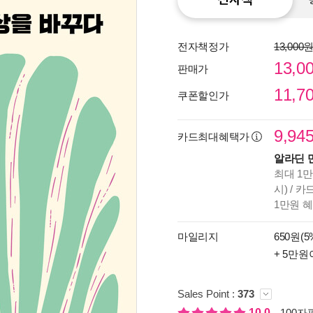
전자책정가
13,000
13,0
판매가
11,7
쿠폰할인가
9,94
카드최대혜택가
알라딘 
최대 1만
시) / 
1만원 
종이
마일리지
650원(5
미리
+ 5만원
입니
Sales Point :
373
10.0
100자평