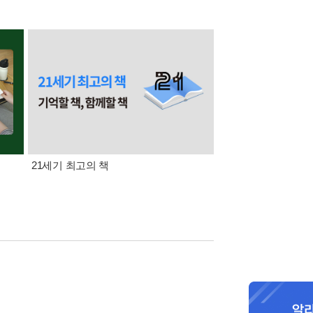
21세기 최고의 책
삼성카드가 쏜다! 알라