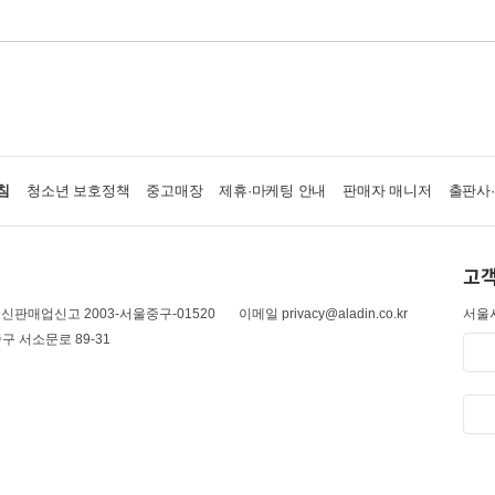
침
청소년 보호정책
중고매장
제휴·마케팅 안내
판매자 매니저
출판사
고객
신판매업신고 2003-서울중구-01520
이메일 privacy@aladin.co.kr
서울시
구 서소문로 89-31