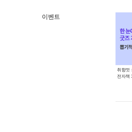
이벤트
취향껏 
전자책 