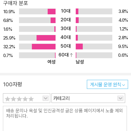
구매자 분포
ook 전용 모의고사 『버티컬 모의고사』 시즌1~4 (6~9월 매달 발행
10대
3.8%
10.9%
예정)
20대
4.0%
6.8%
30대
1.2%
1.6%
40대
2.8%
25.9%
50대
9.5%
32.2%
60대
0.6%
0.7%
여성
남성
100자평
게시물 운영 원칙
카테고리