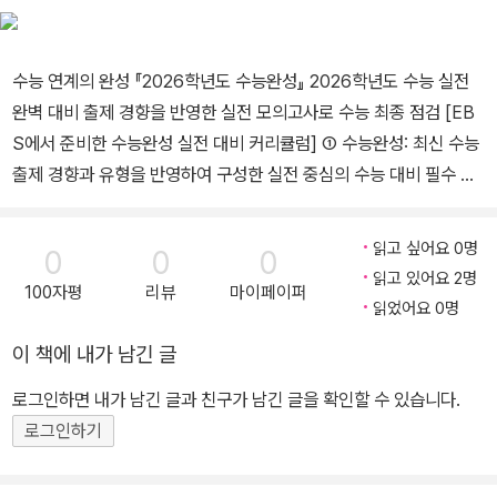
수능 연계의 완성 『2026학년도 수능완성』 2026학년도 수능 실전
완벽 대비 출제 경향을 반영한 실전 모의고사로 수능 최종 점검 [EB
S에서 준비한 수능완성 실전 대비 커리큘럼] ① 수능완성: 최신 수능
출제 경향과 유형을 반영하여 구성한 실전 중심의 수능 대비 필수 교
재 - 주제별 핵심 개념 정리로 주요 내용을 최종 점검 - 유
형·테마별 실전 문항 수록으로 실전 감각 강화 - 수능 유형 실전
읽고 싶어요 0명
0
0
0
모의고사 5회분 제공으로 실전 적응력 극대화 ② 수능완성 사용설명
읽고 있어요 2명
100자평
리뷰
마이페이퍼
서: 문항에 담긴 출제 의도를 EBS가 직접 분석한 가장 정확한 해설서
읽었어요 0명
- 시간이 부족한 수험생, 완벽한 학습을 원하는 수험생을 위한
이 책에 내가 남긴 글
최적의 첨삭 지도서 - 수능완성의 효과적인 학습 방법을 제시하
는 실전 맞춤형 보조 교재 ※ 단 한 번의 수능을 위한 『EBS 모의고사
로그인하면 내가 남긴 글과 친구가 남긴 글을 확인할 수 있습니다.
시리즈』 (1) FINAL 실전모의고사 → 만점마무리 봉투모의고사 시즌
로그인하기
1 → 만점마무리 봉투모의고사 시즌2 → 만점마무리 봉투모의고사
고난도 Hyper → 수능 직전보강 클리어 봉투모의고사 (2) EBS eB