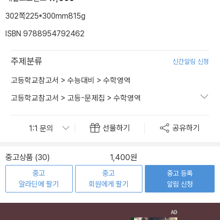
302쪽
225*300mm
815g
ISBN 9788954792462
주제분류
신간알림 신청
고등학교참고서
>
수능대비
>
수학영역
고등학교참고서
>
고등-문제집
>
수학영역
선물하기
공유하기
중고상품 (30)
1,400원
중고
중고
중고 등록
알라딘에 팔기
회원에게 팔기
알림 신청