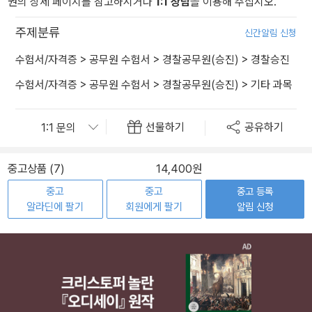
권의 상세 페이지를 참고하시거나
1:1 상담
을 이용해 주십시오.
주제분류
신간알림 신청
수험서/자격증
>
공무원 수험서
>
경찰공무원(승진)
>
경찰승진
수험서/자격증
>
공무원 수험서
>
경찰공무원(승진)
>
기타 과목
선물하기
공유하기
중고상품 (7)
14,400원
중고
중고
중고 등록
알라딘에 팔기
회원에게 팔기
알림 신청