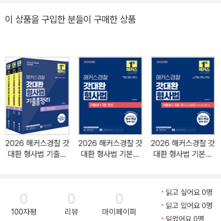
강의의 제1목적은 양을 과하게 늘리지 않는 것이므로, 수험에 꼭 필요
이 상품을 구입한 분들이 구매한 상품
한 지문들을 선별하기 위해 더 많은 노력을 하였습니다. 가끔은 어떤
지문을 교재에 포함시킬지 말지 1시간 이상 고민한 적도 있었습니다.
이러한 저의 노력과 정성이 수험생 여러분들에게 꼭 도움이 되길 간
절히 바랍니다. 최근에는 기존 기출지문들이 그대로 출제되기 보다는
변형되어 출제되는 경향이 두드러지고 있습니다. 그러니 단순히 문제
를 외우는 공부 보다는 그 내용이 어떤 것인지 제대로 이해하고, 다른
형태로 출제되어도 정답을 골라낼 수 있도록 준비해야 합니다. 이를
위해 해설을 최대한 꼼꼼히 달아두고, 다양한 변형지문들을 연습할
수 있도록 추가하고, 여러 정리 자료나 두문자 등을 효과적으로 활용
2026 해커스경찰 갓
2026 해커스경찰 갓
2026 해커스경찰 갓
하도록 하였습니다. 매번 부족한 교재의 완성도를 위해 최선을 다 해
대환 형사법 기출총
대환 형사법 기본서
대환 형사법 기본서
도와주시는 윌비스 출판팀의 원성일 수석님과 권윤주 차장님, 김시원
정리 세트 (경찰공무
1권 : 형법
2권 : 형사소송법 수
원) - 전3권
사와 증거
대리님께 깊은 감사의 말씀을 드립니다. 소중한 시간을 투자하여 꿈
을 위해 달려가는 여러분들을 항상 응원하며 존경합니다. 지금 많이
읽고 싶어요 0명
0
0
0
지치고 힘들더라도, 끝내 합격하여 이번 겨울 중앙경찰학교에서 환하
읽고 있어요 0명
100자평
리뷰
마이페이퍼
게 웃고 있을 스스로를 상상하며 힘내시기 바랍니다. 저 또한 여러분
읽었어요 0명