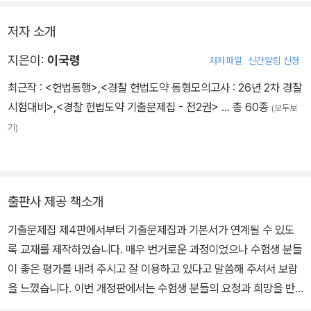
저자 소개
지은이:
이국령
저자파일
신간알림 신청
최근작 :
<헌법동행>
,
<경찰 헌법도약 동형모의고사 : 26년 2차 경찰
시험대비>
,
<경찰 헌법도약 기출문제집 - 전2권>
… 총 60종
(모두보
기)
출판사 제공 책소개
기출문제집 제4판에서부터 기출문제집과 기본서가 연계될 수 있도
록 교재를 제작하였습니다. 매우 번거로운 과정이었으나 수험생 분들
이 좋은 평가를 내려 주시고 잘 이용하고 있다고 말씀해 주셔서 보람
을 느꼈습니다. 이번 개정판에서는 수험생 분들의 요청과 희망을 반
영하여 문제 수를 조금 더 늘렸습니다. 하지만 제가 추구하는 교재와