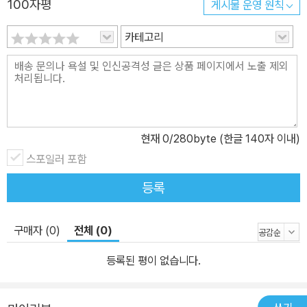
100자평
게시물 운영 원칙
는 효과를 보도록 하는데 주안점을 두었습니다. 3. 꼼꼼한 기출표시
와 해설 강약을 조절하며 학습할 수 있도록 기출표시를 꼼꼼히 해 두
카테고리
었고, 지문들 중 판례번호를 인용하는 것으로 충분한 지문들과 별도
의 해설이 필요한 지문들을 구분하여 양을 최적화하였습니다. 또한
기존의 지문들이 어떻게 변형되어 나올 수 있는지도 대비할 수 있도
록 [변형지문]이라는 표시를 하여 풀어볼 수 있도록 하였습니다. 필요
한 경우에는 별도의 두문자나 암기방법 Tip 등도 해설에 포함하여,
현재
0
/280byte (한글 140자 이내)
기출문제집의 본문과 해설만으로 충분한 학습이 될 수 있도록 노력하
스포일러 포함
였습니다. 4.｢헌법도약 기본서｣ 제6판 그리고 최신판례특강교재와
등록
의 연계 이번 개정판인 기출문제집 제5판에서는 각 지문의 해설에
‘기본서 ×××p 상단’ 또는 ‘최신판례특강교재 ×××p 상단’ 등으로 그
내용이 기본서 제6판 또는 최신판례특강교재의 어디에 있는지 직관
구매자 (0)
전체 (0)
적으로 찾아볼 수 있도록 모두 표기하였습니다. 필요할 때 기출문제
등록된 평이 없습니다.
집의 지문과 해설과 연계된 기본서의 관련 내용을 찾아보면서 공부하
면 더욱 좋은 효과를 낼 수 있을 것입니다 5. 양을 줄여가는 공부 헌법
을 처음 공부할 때에는 모든 내용이 낯설고 막막하지만 자연스럽게