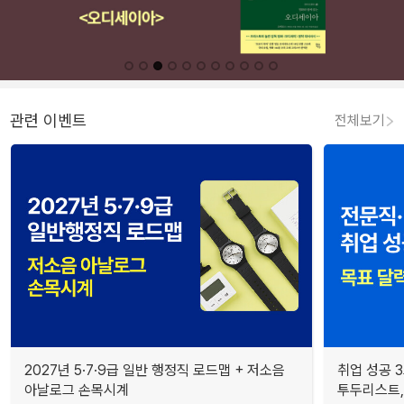
관련 이벤트
전체보기
2027년 5·7·9급 일반 행정직 로드맵 + 저소음
취업 성공 3
아날로그 손목시계
투두리스트, 