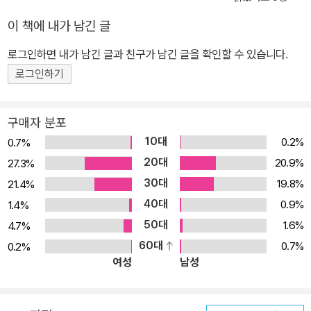
들의 합격을 위해 앞으로도 최선을 다 하겠습니다. 감사합니다. 202
이 책에 내가 남긴 글
5년 5월 이국령 드림 1. 최근 출제된 각종 직렬의 중요기출문제 반영
로그인하면 내가 남긴 글과 친구가 남긴 글을 확인할 수 있습니다.
경찰청 주관으로 시행되는 일반경찰(22년 1차부터 25년 1차까지)은
물론 경찰간부, 경정승진, 법학경채의 기출문제를 꼼꼼히 반영하였습
로그인하기
니다. 또한 최근 출제되고 있는 헌법 시험의 경향을 파악하는데 도움
이 되도록 5급공채, 국가직 7급, 지방직 7급, 서울시 7급, 법원직, 법
구매자 분포
무사, 법원행시, 국회직 등에서 출제된 중요기출문제를 엄선하여 반
10대
0.2%
0.7%
영하였습니다. 2. 중복지문의 삭제와 수험적 재배치 교재를 집필하는
20대
20.9%
27.3%
과정에서 고민이 많았던 부분입니다. 각종 기출문제를 나열하다 보면
30대
19.8%
21.4%
특정한 지문들이 반복되어 출제되는 경향이 있습니다. 이것을 그대로
40대
0.9%
1.4%
똑같이 수록하게 되면 수험 막판에 어떤 지문이 반복되어 출제되었는
50대
1.6%
4.7%
지 파악하는데 시간이 걸려 교재를 효율적으로 활용하기 어렵습니다.
60대
0.7%
0.2%
그러나 특정한 지문이 반복되어 출제되었다는 것은 그만큼 중요한 지
여성
남성
문이므로, 해설에 기출된 연도와 직렬을 모두 기입하여 중요성을 인
식할 수 있게 하였습니다. 되도록 기출문제 원문을 풀어볼 수 있도록
노력하되, 수험적으로 재배치된 문제를 풀어봄으로써 모의고사를 보