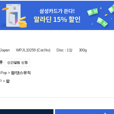
Japan
WPJL10259 (Cat.No)
Disc : 1장
300g
류
신간알림 신청
-Pop
>
팝/댄스뮤직
P
>
팝