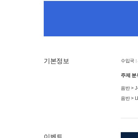
기본정보
수입국 : 
주제 분
음반
>
J
음반
>
L
이벤트