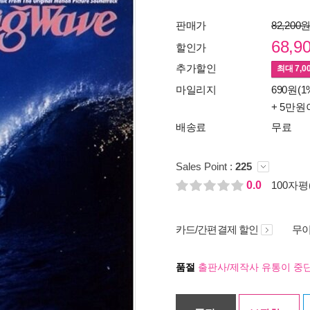
판매가
82,200
68,9
할인가
추가할인
최대
7,0
마일리지
690원(1
+ 5만원
배송료
무료
Sales Point :
225
0.0
100자평(
카드/간편결제 할인
무이
품절
출판사/제작사 유통이 중단