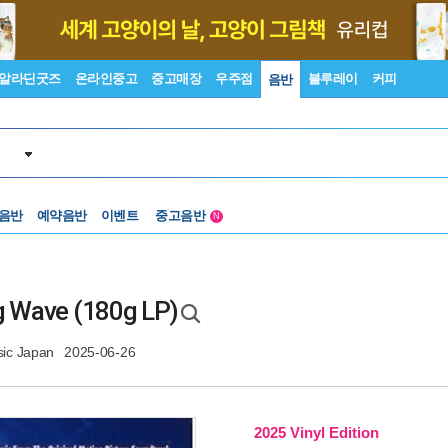
알라딘굿즈
온라인중고
중고매장
우주점
블루레이
커피
음반
 음반
예약음반
이벤트
중고음반
N
1천원부터
중고음반
g Wave (180g LP)
ic Japan
2025-06-26
2025 Vinyl Edition