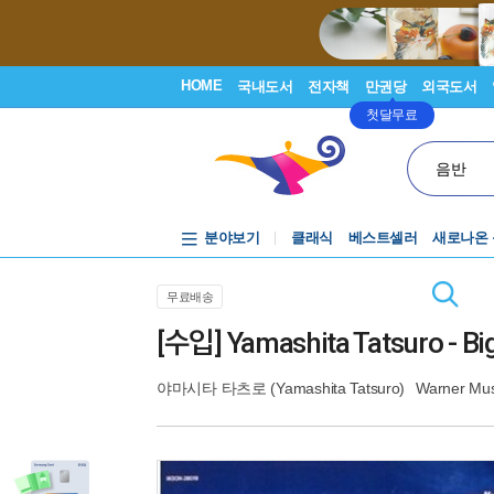
HOME
국내도서
전자책
만권당
외국도서
첫달무료
음반
분야보기
클래식
베스트셀러
새로나온
무료배송
[수입] Yamashita Tatsuro - Bi
야마시타 타츠로 (Yamashita Tatsuro)
Warner Mus