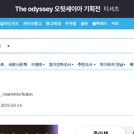
알라딘굿즈
온라인중고
중고매장
우주점
음반
블루레이
커피
서
스트
새로나온책
이벤트
정가인하도서
추천도서
작가와의 만남
북
marmmo fiction
|
2025-04-14
종이책