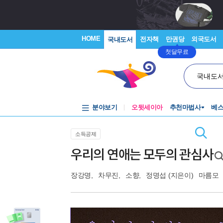
HOME
전자책
만권당
외국도서
국내도서
첫달무료
국내도
분야보기
오뒷세이아
추천마법사
베
소득공제
우리의 연애는 모두의 관심사
장강명
,
차무진
,
소향
,
정명섭
(지은이)
마름모