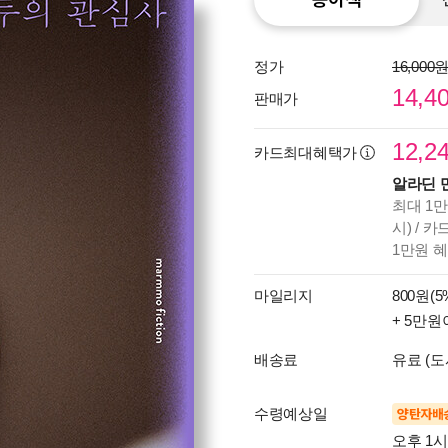
정가
16,000
14,4
판매가
12,2
카드최대혜택가
알라딘 
최대 1만
시) / 
1만원 
마일리지
800원(5
+ 5만원
배송료
유료 (도
수령예상일
양탄자배
오후 1