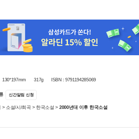
130*197mm
317g
ISBN : 9791194285069
류
신간알림 신청
서
>
소설/시/희곡
>
한국소설
>
2000년대 이후 한국소설