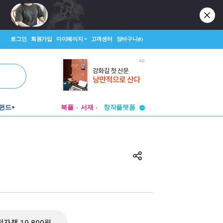
로그인
회원가입
마이페이지
고객센터
장바구니
(0)
투비컨티뉴드
펀드
북플
서재
창작플랫폼
투비컨티뉴드