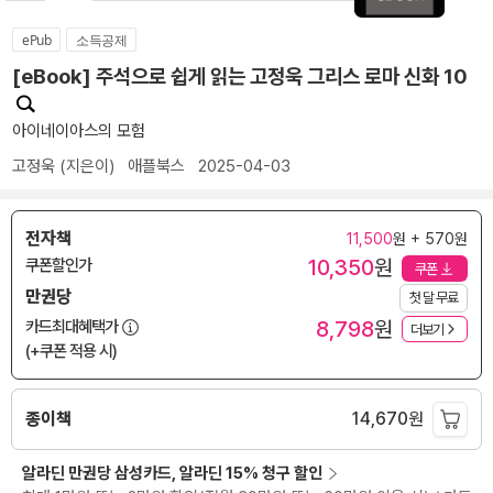
ePub
소득공제
[eBook] 주석으로 쉽게 읽는 고정욱 그리스 로마 신화 10
아이네이아스의 모험
고정욱
(지은이)
애플북스
2025-04-03
전자책
11,500
원 + 570원
10,350
원
쿠폰할인가
쿠폰
만권당
첫 달 무료
8,798
원
카드최대혜택가
더보기
(+쿠폰 적용 시)
종이책
14,670
원
알라딘 만권당 삼성카드, 알라딘 15% 청구 할인