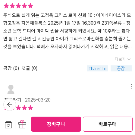
그리스로마신화입문서 #인문학도서추천 #초등부터성인까지추천도
지지만, 결국 운명 때문에 떠나야 했어요. 디도가 슬픔에 빠지는 장면
서 이 작품은 호메로스보다 후대의 로마 시인인 베르길리우스의 <아
은 정말 안타깝더라구요.​여러 고난 끝에 마침내 라티누스 왕국에 도
주석으로 쉽게 읽는 고정욱 그리스 로마 신화 10 : 아이네이아스의 모
이네이스>의 이야기이다. 패배한 트로이아의 장군 아이네이아스가
착했지만, 그곳에서 투르누스와 전쟁이 벌어지고, 마지막 결투 장면
험고정욱 지음애플북스 2025년 1월 17일 16,300원 231쪽분류 - 청
바다를 떠돌다 로마제국을 건국하고 시조가 되는 이야기. 아이네이아
은 정말 손에 땀을 쥐고 읽었어요.결국 아이네이아스가 승리하면서
소년 문학 드디어 마지막 권을 서평하게 되었네요. 약 10주라는 짧다
스가 어머니 아프로디테가 건넨 방패로 싸움에 큰 도움을 받게 되는
새로운 나라를 세우고, 로마의 뿌리가 되는 이야기가 펼쳐지는데, 역
면 짧고 길다면 길 시간동안 아이가 그리스로마신화를 충분히 즐기는
데 그 방패에 로마의 영웅과 로마의 역사가 새겨져 있다고 나온다. 그
사와 신화가 연결되는 부분이 정말 흥미로웠어요.​ <주석으로 쉽게 읽
것을 보았습니다. 택배가 오자마자 읽어나가기 시작하고, 읽은 내용
방패에서 카이사르 아우구스투스가 누구인지 찾아보는 것도 재밌겠
는 고정욱 그리스 로마 신화> 시리즈는 단순한 신화 이야기가 아니
을 이야기하기도 하고 말이에요. 매번 추천하다가 퇴짜를 맞았던 기
더보기
다. 😏이 시리즈의 마지막 권으로 책의 끝엔 에필로그로 그리스 로마
라, 인간의 욕망과 갈등, 희망과 시련, 그리고 끊임없는 도전이 담긴
억이 싹 지워질 만큼 행복한 시간을 보냈습니다. 이 책 덕분에 아이가
공감 (
0
)
댓글 (0)
신화의 인문학적 설명이 수록되어 있다. 호메로스의 책 소개, 그리스
이야기예요. ​무엇보다 쉽게 읽히면서도 깊은 감동을 주는 책이라 아
그리스로마신화에 관심을 가지고, 더 나아가 좋아하게 된 것 같아요.
로마 신화의 가치, 영웅들의 이야기에서 얻을 수 있는 것, 괴물들의 상
이도 즐겁게 읽을 수 있었어요. ​ ​그리스 로마 신화를 어렵지 않게 풀
그럼 10권의 내용을 살펴볼까요? 10권의 아이네이아스는 한마디로
징 등이 추가로 들어있다. 성적 묘사와 1부 1처제의 우리나라 문화에
어내서 아이들과 부모님이 함께 읽기에 정말 좋아요. 신화 속 이야기
그리스에서 로마로의 전환하는 시기라고 볼 수 있어요. 그는 트로이
메뉴
서 이해하기 힘든 가족 관계도로 그리스 로마 신화를 읽지 못하겠다
들이 친절한 주석과 함께 설명되어 있어서, 아이들도 쉽게 이해하고
전쟁에서 패배했지만 생존했어요. 살아남은 후, 신들의 명령에 따라
해바라기
2025-03-20
는 의견이 있는 분들을 위해서일까? 그런 부분을 어떻게 이해하고 어
즐길 수 있어요.​​ <주석으로 쉽게 읽는 고정욱 그리스 로마 신화> 시리
새로운 땅을 찾아 떠납니다. 그는 이탈리아에 정착하여 로마의 기초
뒤로가
기
떻게 읽어야 하는지의 가이드 문구가 있어서 더 좋았던 책이다. 독서
즈는 온 가족이 함께 읽기 좋은 책으로 신화를 처음 접하는 초등 중학
를 닦습니다. 아이네이아스의 모험은 여러가지 사건들로 구성되어 있
마라토너 완주!
년 친구들부터 아주 유익하게 읽을 수 있어서 강력 추천드려요.​ ​주석
습니다. 트로이를 떠나면서 겪는 역경과 아이네이아스의 사랑이야기
트로이아의 목마로 인해 패전국이 된 트로이아.승전국이 있으면 패전
보관함담기
선물하기
장바구니
바로구매
이 덧붙여져 있어 아이가 신화를 쉽고 재미있게 이해할 수 있어서, 학
가 있어요. 바로 카르타고의 여왕 디도와 사랑을 하게 되지만 비극적
국이 있듯 승전국의 오디세우스의 고초만큼 패전국의 아이네이아스
습 효과도 뛰어나고 지식도 쌓을 수 있는 완벽한 도서! ​​​#도서협찬 #
인 결말을 맞습니다. 아이네이아스의 모험은 책을 통해 자세히 읽어
또한 트로이아의새로운 땅을 찾아 무수히 많은 고초를 겪게 되는데