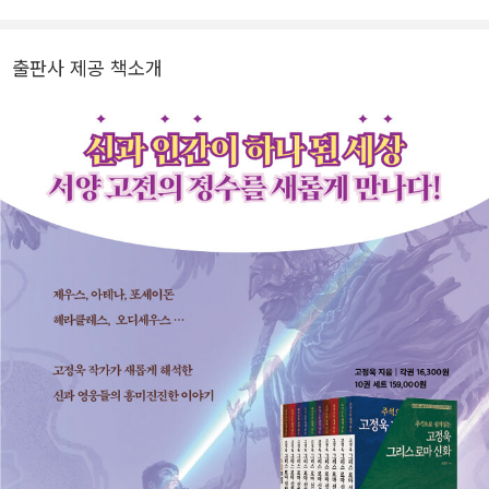
형》 등 수많은 작품이 어린이들의 사랑을 받았다. 일 년에 300회가
넘는 강연을 다니면서 장애인을 소재로 한 동화를 많이 발표했어요.
출판사 제공 책소개
몸이 불편한 장애인으로 어린 시절 상처 주는 말 때문에 힘들었던 적
도 많았지만, 따뜻한 말 한마디가 사람을 다시 웃게 만든다는 것을 알
게 되었다. 그래서 어린이들이 서로를 이해하고, 자기 자신도 아끼며
살아가길 바라는 마음으로 이야기를 쓰고 있다. 2025년에 ‘아동 문학
의 노벨상’이라 불리는 린드그렌상(ALMA) 후보에 오르며 작품성과
따뜻한 마음을 세계적으로 인정받았다. 블로그 : blog.daum.net/kin
gkkojang 유튜브 : 고정욱TV