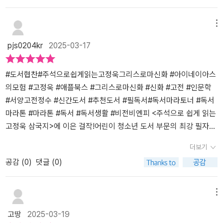
함 등 다양한 인간군상을 살펴볼 수 있는 그리스 로마 신화는 아이들
대의 진정한 지도자는 누구인가?어떤 자질을 갖추어야 하며어떤 생
의 공감능력에도 큰 도움이 된다.10편에서는 진정한 지도자의 모습을
각을 해야 하며어느 곳을 바라보고 나아가야 하는가. 그럼 아이네이
메뉴
생각해 보게 하는 에피소드가 등장한다. 어려움 앞에서 포기하지 않
아스는 진정한 지도자였을까.우리는 그에게서 어떤 점을 배워야 할
pjs0204kr
2025-03-17
고 끝까지 도전하고 자신을 믿고 따르는 이들의 신의를 지키기 위해
까.난 적어도 포기하지 않고 무리들을 이끄는 그의 모습 하나만큼은
노력하는 아이네이아스의 모습은 진정한 리더쉽을 배우게 했다.또한
배워야 한다고 생각하는데.여러분은 어떠한가.
이야기 속에 등장하는 인간군상을 통해 타인과의 관계에서 어떻게 행
#도서협찬#주석으로쉽게읽는고정욱그리스로마신화 #아이네이아스
동하면 좋을지를 배울 수 있었다.비문학 독해 연습으로 좋은 책이라
의모험 #고정욱 #애플북스 #그리스로마신화 #신화 #고전 #인문학
많은 추천이 있는 그리스 로마 신화. 각 에피소드마다 핵심 메시지 찾
#서양고전정수 #신간도서 #추천도서 #필독서#독서마라토너 #독서
기 연습을 한다면 도움이 될테다.아이들의 상상력과 문해력이 높이고
마라톤 #마라톤 #독서 #독서생활 #비전비엔피 <주석으로 쉽게 읽는
싶다면, <주석으로 쉽게 읽는 고정욱 그리스 로마 신화>를 추천한다.
고정욱 삼국지>에 이은 걸작!어린이 청소년 도서 부문의 최강 필자
>밑줄_p30어린 아들의 손을 잡고 아이네이아스는 앞장섰다. 믿을 것
고정욱작가님의 신간!!!!《주석으로 쉽게 읽는 고정욱 그리스로마신
더보기
이라고는 아이네이아스뿐인 난민들도 그의 뒤를 따랐다. 그는 산으로
화》 대단원의 마지막을 장식하는 이야기 <아이네이아스의 모험>을
공감 (
0
)
댓글 (0)
올라갔다. 이제 혹독한 운명이 그를 기다리고 있었고, 아이네이아스
만났다.트로이아 부근의 작은 소도시 중 다르다니아라는 나라의 왕자
는 자신의 어머니인 아프로디테가 명령한 대로 살길을 찾아 나설 수
안키세스. 안키세스의 용맹함에 반한 여신 아프로디테는 안키세스의
밖에 없었다.>밑줄_p202,203황폐했던 땅에는 점점 생기가 돌았다.
아들을 낳는다. 신의 계시를 받은 영웅이 될 아들 아이네이아스다. 아
메뉴
'이곳은 우리의 새로운 트로이아다. 과거를 잊지 말되, 새로운 역사를
프로디테는 신의 아이라는 것을 숨기라고 하지만 안키세스는 아들의
고땅
2025-03-19
써 내려가자.' (...)고대 세계는 훗날 바로 이 로마제국이 사방으로 세
어머니가 아프로디테라고 말하고 신들은 그 사실을 알고 벌로 한쪽