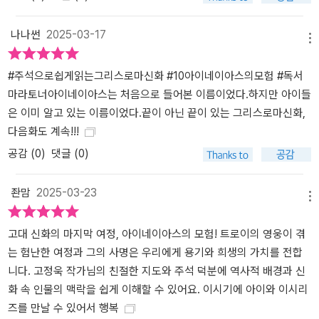
어린이 청소년 독자들이 보다 넓은 시각으로 세상을 바라볼 수 있도
록 해준다. 신화의 방대함과 다양한 설(說)을 친절한 주석으로 설명
나나썬
2025-03-17
메뉴
하다 《고정욱 그리스 로마 신화》는 30년 이상 글쓰기에 매진해온 고
정욱 작가의 모든 것을 담아낸 역작이라 할 만하다. 오랜 시간 구전으
#주석으로쉽게읽는그리스로마신화 #10아이네이아스의모험 #독서
로 전해져 다양한 이설(異說)로 존재하는 신화의 특성상 얽히고설킨
마라토너아이네이아스는 처음으로 들어본 이름이었다.하지만 아이들
이야기를 한 무더기의 실타래를 풀어내듯 저자 특유의 혜안과 포용적
은 이미 알고 있는 이름이었다.끝이 아닌 끝이 있는 그리스로마신화,
시각으로 친절한 주석을 더했다. 이는 글 읽기의 즐거움을 방해하지
다음화도 계속!!!
않도록 유연한 이야기의 흐름을 유지한 채 주석으로 독자의 이해를
공감 (
0
)
댓글 (0)
도와준다. 이와 함께 《그리스 로마 신화》에서 파생된 다양한 인문학
적· 사회문화적 역사적 지식을 더해 어린이 청소년 독자가 지적으로
좐맘
2025-03-23
한 걸음 성장하도록 이끌어준다. 신화 속 인상적인 장면을 호쾌한 일
메뉴
러스트로 담아내다 《고정욱 그리스 로마 신화》에는 우리에게 익숙한
신화 속 인물과 인상적인 명장면이 일러스트로 담겨 있다. 《고정욱 삼
고대 신화의 마지막 여정, 아이네이아스의 모험! 트로이의 영웅이 겪
국지》에 이어 새로운 느낌으로 탄생한 신과 영웅들은 책 속에서 금방
는 험난한 여정과 그의 사명은 우리에게 용기와 희생의 가치를 전합
이라도 튀어나올 듯 역동적이고 입체적인 모습을 보여준다. 또한 신
니다. 고정욱 작가님의 친절한 지도와 주석 덕분에 역사적 배경과 신
화 속 명장면을 생생하게 담아낸 일러스트로 글 읽기의 즐거움을 더
화 속 인물의 맥락을 쉽게 이해할 수 있어요. 이시기에 아이와 이시리
한다.
즈를 만날 수 있어서 행복