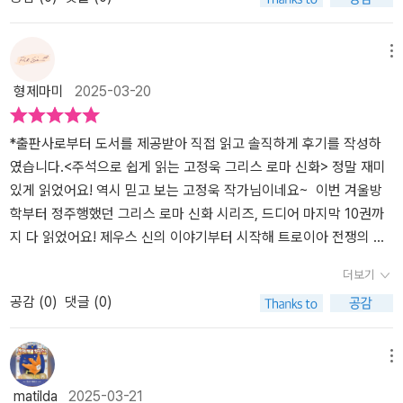
마신화 #고정욱 #고정욱그리스로마신화 #독서습관 #서평단 #서평
로 아키세스였다. 도저히 이길 수 없는 싸움이 시작된 것을 보고 트로
#리뷰 #자기주도학습 #놀이육아 #책육아 #강심수정책 #책읽는우리
이아를 잇기 위해 탈출하는 일가족. 모두 탈출하면 좋았겠지만 아키
집🏠
세스의 며느리이자 아이네이아스의 아내는 함께하지 못했다. 오디세
메뉴
우스만큼이나 고단한 여정이 시작된다. 그들의 우방인 델로스 섬으로
형제마미
2025-03-20
출발했으나, 그 짧은 틈에 바로 그리스에게 붙은 델로스 섬 인간들…
다음 여정은 크레타.. 이번엔 신들이 방해를 하네?결국 정착하려고 결
정한 곳은 라티누스 카립디스의 소용돌이바다괴물 스킬라키르케 마
*출판사로부터 도서를 제공받아 직접 읽고 솔직하게 후기를 작성하
녀자하 세계의 호수 이들의 여정의 가장 변수는 언제나 ‘신’트로이아
였습니다.​<주석으로 쉽게 읽는 고정욱 그리스 로마 신화> 정말 재미
를 다 없애버리고자 하는 헤라와 자신의 아들인 아이네이아스를 보호
있게 읽었어요! 역시 믿고 보는 고정욱 작가님이네요~ ​이번 겨울방
하려는 아프로디테의 개입으로 이들의 여정은 고단하고 전쟁도 길어
학부터 정주행했던 그리스 로마 신화 시리즈, 드디어 마지막 10권까
지기만 한다. “몇 척의 배가 남아있는가?”“일곱 척이 남아 있습니
지 다 읽었어요! 제우스 신의 이야기부터 시작해 트로이아 전쟁의 멸
다.”(어디서 비슷한 말을 많이 들었는데…🤭 작가님 센스!)라티누스
망까지, 마치 신화 속을 직접 여행한 듯한 기분이었어요. ​그리스 로마
더보기
에 도착하여 라틴 사람들과의 밀고 당기는 싸움.여인 한 명으로 시작
신화 시리즈의 마지막 책, 10권에서는 트로이아 전쟁이 끝난 후의 이
공감 (
0
)
댓글 (0)
된 일이 이렇게 일파만파 커질 일인가? 싶지만~결국 너랑 나 둘이 싸
야기가 펼쳐져요. 9권에서는 전쟁에서 승리한 오디세우스가 등장했
우자!로 결론을 내고 영웅 둘이 붙는다.이 싸움의 시작인 투르누스와
다면, 10권에서는 트로이아 전쟁에서 패한 아이네이아스가 유민들을
아이네이아스그런데 둘이 싸워도 신들이 나서니 급기아 제우스가 엄
이끌고 새로운 나라를 찾아 떠나는 이야기가 펼쳐져요. ​ ​ 트로이아가
메뉴
명을 내린다. 신들이 빠진 둘의 싸움은 어떻게 될 것인가?#제로책방
목마로 무너진 뒤, 아이네이아스는 살아남은 사람들을 데리고 새로운
matilda
2025-03-21
#책리뷰 #책기록 #책추천 #독서마라토너완주 #아이와함께읽는책 #
땅을 찾아 떠나는데요. 여행 중에 카르타고의 여왕 디도와 사랑에 빠