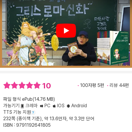
Play
10
100자평 5편
리뷰 44편
파일 형식 ePub(14.76 MB)
가능기기
크레마
PC
IOS
Android
TTS 기능 지원
232쪽 (종이책 기준), 약 13.6만자, 약 3.3만 단어
ISBN : 9791192641805