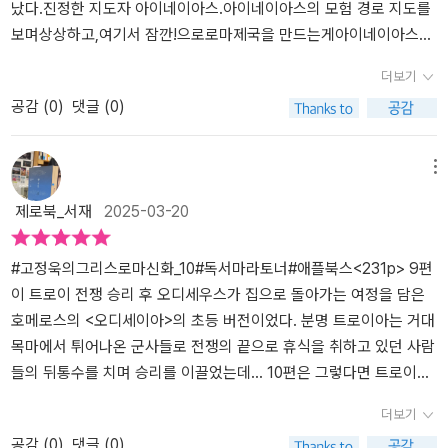
에게도 필요한 마음이다특히 아이네이아스의 지도자로서의 책임감과
났다.진정한 지도자 아이네이아스.아이네이아스의 모험 경로 지도를
용기있는 모습은 현재를 살아가는 우리에게 진정한 리더의 모습에 대
보며상상하고,여기서 잠깐!으로로마제국을 만드는게아이네이아스의
해 생각해보게 한다.*10편으로 완성된 《주석으로 쉽게 읽는 고정욱
유일한 아들인이올로스의 혈통에서시작한다는 것을 알 수 있다.원래
더보기
그리스로마 신화 》에필로그 '인문학의 큰 산, 그리스로마신화' 실려있
도 좋아하는 그리스로마신화.흥미진진한 이야기와주석이 있어 더 재
공감 (
0
)
댓글 (0)
다.'그리스로마신화'가 무엇인지, 그 안에 담긴 의미와 가치, 제기되는
밌게 보게 된다.구전으로 전해지는 건국신화를알고,우리나라 건국신
문제들 등 우리가 그리스로마신화 를 읽으며 고민해야 봐야한다. 어
화를 이야기 나누며하르피아이,거인,영웅이 등장하는그리스로마신화
린이들은 학습만화로 먼저 그리스로마신화를 접해서 많이 친숙하다.
의 매력에 함께 빠져든다.신화이야기와 함께 로마의 역사에도관심가
메뉴
만화에서 한발 더 나아가 《주석으로 쉽게 읽는 고정욱 그리스로마 신
지게 하는 이야기들이 있어세계사 관심많은 아이들에게 취향저격!마
제로북_서재
2025-03-20
화》를 함께 읽으면서 좀더 깊게 읽을 수 있으면 좋겠다@visionbnp
지막 권의 에필로그를 읽으며다양성과 포용성에 기인한 작가의 이야
에서 좋은 책 보내주셔서 잘 읽었습니다 감사합니다 <출판사로부터
기에수긍이 되었다.아이들이 좋아하는 신화를교육적 목적 뿐 아니라
제공받은 책을 읽고 작성한 주관적인 글입니다>
삶의 교훈이 되어 어른이 되어서도 살아가는데도움이 되고,가치를 느
#고정욱의그리스로마신화_10#독서마라토너#애플북스<231p> 9편
낄 수 있게 한다.유아기에 읽었던 그리스로마신화와는또다른 이해와
이 트로이 전쟁 승리 후 오디세우스가 집으로 돌아가는 여정을 담은
넓은 세계관을 보고 느끼게 했다.그리스로마신화를 새롭게 읽으며나
호메로스의 <오디세이아>의 초등 버전이었다. 분명 트로이아는 거대
를 이해하고,타인에 대한 이해도도넓어지는 계기가 된다.독서마라톤
목마에서 튀어나온 군사들로 전쟁의 끝으로 휴식을 취하고 있던 사람
으로 만나 의미있게 보고다양한 이야깃거리로 넘치는 시간이었다.고
들의 뒤통수를 치며 승리를 이끌었는데… 10편은 그렇다면 트로이아
학년이 된 아이들에게 적극추천한다! #북스타그램 #책스타그램 #신
는 이대로 멸망했는가? 혼란 후 찾아온 평화 속에서 모두들 편안하게
더보기
간책 #독서 #마라톤 #아이네이아스의모험 #독서마라톤 #그리스로
쉼을 택하고 잠들어 있던 밤 홀로 눈을 뜨고 있는 사람이 있었는데 바
공감 (
0
)
댓글 (0)