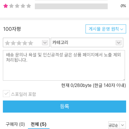
번 신작은 특히 겨울방학을 맞은 어린이와 청소년들에게 더없이 좋은
0%
선물이 될 것이며 온 가족이 함께 배우고 즐기는 기회가 될 것이다. 2
025년 아스트리드 린드그렌 추모상(ALMA) 후보로 지명된 고정욱
작가는 《주석으로 쉽게 읽는 고정욱 그리스 로마 신화》를 통해 자신
100자평
게시물 운영 원칙
의 문학적 성과를 이어가며 독자들에게 또 다른 감동을 선사할 것이
다. 신으로 묘사된 인간 세계의 민낯을 돌아보다 《그리스 로마 신화》
카테고리
속 신과 영웅들은 낡은 활자에 갇혀 있지 않다. 이들은 문학 작품은 물
론 그림과 조각, 드라마와 영화, 게임 등 고대부터 현대에 이르기까지
끊임없이 확대 재생산되고 있다. 인문학을 만나는 첫 번째 관문이라
불리는 《그리스 로마 신화》는 인간에 대한 다양한 이해를 보여준다.
특히 중세 유럽의 미술 작품들은 《그리스 로마 신화》를 모티브로 하
여 만들어졌다고 단언할 수 있을 만큼 신화를 모른다면 그 의미와 상
현재
0
/280byte (한글 140자 이내)
징을 이해하기 힘들 정도다. 《그리스 로마 신화》가 수많은 이들에게
스포일러 포함
영감을 주는 것은 그 안에 묘사된 다양한 신과 인간의 군상들이 다채
로운 가치관을 보여주기 때문이다. 신들은 근엄하지 않고 영웅들은
등록
비장하지 않다. 세계를 창조한 위대한 신들은 아름다운 여자를 탐하
고(제우스), 술과 쾌락을 즐기며(디오니소스), 자신의 마음에 들지 않
구매자 (0)
전체 (5)
는다고 자식을 버리는 비정함(헤라)까지 보여준다. 원칙주의자이지