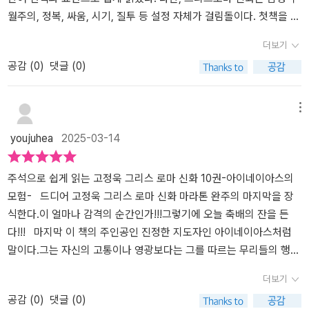
로마신화#주석으로쉽게읽는고정욱그리스로마신화 *고정욱작가님의
월주의, 정복, 싸움, 시기, 질투 등 설정 자체가 걸림돌이다. 첫책을 읽
주석으로쉽게읽는 삼국지는여전히 도서관에서 예약대기중이다.
을 때부터 '이 내용을 아이들이 읽어도 될까?'라는 의문은 꼬리표처럼
더보기
따라 왔다.그때 도움이 된 저자의 주석. 신화의 배경이 되는 도시의 문
공감 (
0
)
댓글 (0)
화적 배경과 관점을 설명하거나, 신화 속 인물과 사건에 대한 배경 지
식을 제공해, 시대의 차이로 받아들여 이야기에 집중할 수 있도록 돕
는다.이는 아이들이 신화를 스토리 위주로 읽는데 그치지 않고, 저자
메뉴
가 제공하는 주석을 더해 전달하고자 하는 메시지를 폭넓게 이해할
youjuhea
2025-03-14
수 있게 한다.드디어 10편.트로이아 전쟁 이후 또 하나의 이야기. 아
이네이아스는 패배한 트로이아의 영웅이다. 사랑하는 아내의 죽음을
애도할 시간도 없이 자신만 믿고 따르는 난민들을 이끌고 새로운 보
주석으로 쉽게 읽는 고정욱 그리스 로마 신화 10권-아이네이아스의
금자리를 찾아 떠나야했다. 수많은 고난과 역경이 그의 앞으로 기다
모험- 드디어 고정욱 그리스 로마 신화 마라톤 완주의 마지막을 장
리고 있었지만, 훌륭한 지도자의 면모를 보여주며 마침내 로마로 대
식한다.이 얼마나 감격의 순간인가!!!그렇기에 오늘 축배의 잔을 든
성할 땅을 찾아낸다.신들의 개입과 방해는 여전했지만, 끝까지 포기
다!!! 마지막 이 책의 주인공인 진정한 지도자인 아이네이아스처럼
하지 않는 진정한 영웅의 모습을 보여주는 아이네이아스는 <주석으
말이다.그는 자신의 고통이나 영광보다는 그를 따르는 무리들의 행복
로 쉽게 읽는 고정욱 그리스 로마 신화>의 대미를 장식하기에 충분했
만을 생각하는 최고의 지도자였다.요즘 리더에 대한 책을 읽고 있는
더보기
다.아이들은 그리스 로마 신화에 등장하는 영웅과 영웅이 처한 어려
데, 마침 아이도 이번에 학급 반장이 되었다.그렇기에 그리스 로마 신
공감 (
0
)
댓글 (0)
움을 통해 저자가 전달하고자 하는 메시지를 찾게 된다.분노, 질투, 모
화 마지막 10권을 읽으면서 더 공감할 부분을 찾기가 좋았다. 이 시