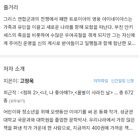
줄거리
그리스 연합군과의 전쟁에서 패한 트로이아의 영웅 아이네이아스는
가족과 유민을 이끌고 새로운 나라를 항해 모험을 떠난다. 부친 안키
세스의 죽음을 비롯하여 수많은 우여곡절을 겪게 되지만 그는 자신에
게 주어진 운명을 신의 계시로 받아들이고 일행들과 함께 험난한 모
험을 겪으며 마침내 조상의 땅인 라티니움에 도착한다. 아이네이아스
일행은 라틴 장군 투르누스와 대결하여 결국 승리를 거두고 새로운
나라를 세운다.
저자 소개
지은이:
고정욱
저자파일
신간알림 신청
최근작 :
<점퍼 2>
,
<너, 나 좋아해?>
,
<꿀벌이 사라진 날>
… 총 672
종
(모두보기)
어린이와 청소년을 위해 오랫동안 이야기를 써 온 동화 작가. 성균관
대학교 국문과와 대학원을 졸업한 문학박사. 우리나라에서 가장 많은
책을 펴낸 작가 가운데 한 사람으로, 지금까지 400권에 가까운 책을
펴냈다. 《가방 들어 주는 아이》, 《까칠한 재석이》, 《아주 특별한 우리