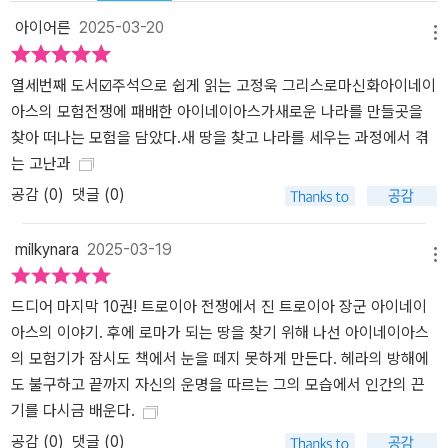
만 예외가 있고, 호전적이지만 사랑스럽고, 지혜롭지만 어리석으며,
아이어른
2025-03-20
메뉴
친절하지만 잔인하고, 너그러우면서 시기하고 질투하며, 아량 있는
듯하지만 속 좁은 신들의 속성은 바로 우리 인간의 민낯을 보여주는
열세번째 도서☑️주석으로 쉽게 읽는 고정욱 그리스로마신화아이네이
듯하다. 이를 통해 인간 본성에 대한 이해를 넓히는 동시에 자신을 되
아스의 모험전쟁에 패배한 아이네이아스가새로운 나라를 만들곳을
돌아보게 만든다. 출간 의의 및 특징 독자들의 기준에 맞춰 신화를 새
찾아 떠나는 모험을 담았다.새 땅을 찾고 나라를 세우는 과정에서 겪
롭게 해석하다 《그리스 로마 신화》는 제국주의와 남성 우월주의라는
는 고난과
편향된 가치관을 기본으로 만들어졌다. 수많은 영웅들의 모험은 그대
공감 (
0
)
댓글 (0)
로 정복과 지배의 역사다. 신화 속에서 세상의 중심은 그리스로 상징
되는 서양이며 그 외의 지역은 정복되어 마땅한 미개한 모습으로 그
milkynara
2025-03-19
려진다. 게다가 여성 신이나 인물들은 남성의 용맹함을 드러내는 요
메뉴
소나 때로는 전리품으로 묘사되기도 한다. 완벽해야 할 신들은 비윤
드디어 마지막 10권! 트로이아 전쟁에서 진 트로이아 장군 아이네이
리적이고 모순적인 모습으로 비치며, 거짓말과 속임수, 배신을 일삼
아스의 이야기. 후에 로마가 되는 땅을 찾기 위해 나선 아이네이아스
으며, 끊임없이 분란을 일으킨다. 이런 신화를 이해하기 위해서는 다
의 모험기가 잠시도 책에서 눈을 떼지 못하게 만든다. 헤라의 방해에
양한 문화적 배경과 관점에 대한 지식이 필요하다. 저자의 식견은 이
도 불구하고 끝까지 자신의 운명을 따르는 그의 모습에서 인간의 끈
부분에서 빛을 발한다. 예를 들어, 저자는 이 책에서 제우스의 여성 편
기를 다시금 배운다.
력을 안정적인 정치를 펼치려는 정치적 판단으로 해석한다. 이렇듯
신화 속에 나타난 도덕적·윤리적 모순을 현대적 문맥에서 재해석하여
공감 (
0
)
댓글 (0)