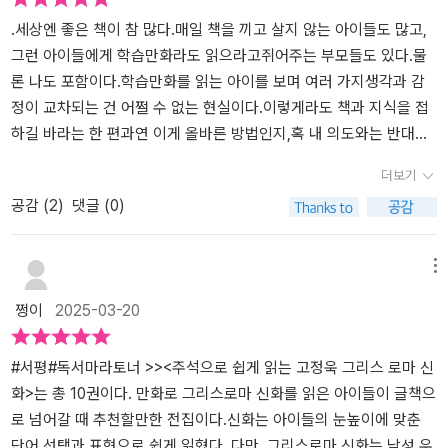
.세상엔 좋은 책이 참 많다.매일 책을 끼고 살지 않는 아이들도 많고,
그런 아이들에게 학습만화라도 읽으라고쥐어주는 부모들도 있다.물
론 나도 포함이다.학습만화를 읽는 아이를 보며 여러 가지생각과 감
정이 교차되는 건 어쩔 수 없는 현실이다.이렇게라도 책과 지식을 접
하길 바라는 한 편과연 이게 올바른 방법인지,혹 내 의도와는 반대로
자극적인 만화요소에만흥미를 느끼는 부작용이 생기진 않을지염려하
더보기
는 또 한 편의 마음.고정욱 작가님의 에필로그를 읽으며속마음을 들
공감 (
2
)
댓글 (0)
키기라도 한 듯 뜨끔했다.흥미와 지식을 모두 잡은 만화는 인기가 많
다.하지만 옳고 그름의 판단 기준이 확실치 않은어린 아이들이 무비
판적으로마치 그것이 온전한 진실인냥 받아들이는 것에염려를 느끼
메뉴
고 깊게 고민하신 흔적이 보였다.단순히 아이들에게 인기있는 책이
쩡이
2025-03-20
아닌아이들에게 조금 더 정화된 정보를전달해주기까지 거듭해나간
고민을조금이나마 느껴볼 수 있어 좋았다.어머니의 무한한 사랑을 온
전히 느낀 작가님은그 사랑을 온전히 나누는 방법도 알고 계신 듯 하
#서평#독서마라토너 >><주석으로 쉽게 읽는 고정욱 그리스 로마 신
다.글씨가 마치 필기체처럼 알아보기 힘들지만또렷하게 보이는 '인생
화>는 총 10권이다. 만화로 그리스로마 신화를 읽은 아이들이 글책으
책'이라는 세 글자.아이의 인생책이 되어준, 인생책을 만들어준작가
로 넘어갈 때 추천할만한 전집이다.신화는 아이들의 눈높이에 맞춘
님과 애플북스에게 감사를 전한다.#독서마라토너 #고정욱 #그리스
단어 선택과 표현으로 쉽게 읽혔다. 다만, 그리스로마 신화는 남성 우