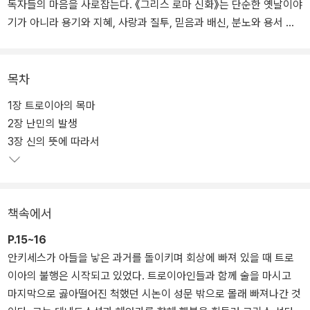
독자들의 마음을 사로잡는다. 《그리스 로마 신화》는 단순한 옛날이야
기가 아니라 용기와 지혜, 사랑과 질투, 믿음과 배신, 분노와 용서 등
인간의 다양한 감정과 인간 존재에 대해 근본적인 질문을 던지는 서
양 고전의 정수다. 《그리스 로마 신화》 속에 담긴 신과 영웅들의 이야
기는 많은 이들의 상상력을 자극하여 문학, 예술, 철학 작품의 탄생에
목차
영향을 준 서양 문화의 원형으로 손꼽힌다. 그 상징적 매력은 수천 년
1장 트로이아의 목마
이 지난 지금까지 이어지면서 수많은 미디어에서 확대 재생산되고 있
2장 난민의 발생
다.
3장 신의 뜻에 따라서
《고정욱 그리스 로마 신화》는 다년간에 걸친 저자의 방대한 연구와
깊이 있는 통찰력을 바탕으로 신화 속 인물과 사건에 대한 설명은 물
론이고 신화의 기원과 전승 과정을 친절한 주석으로 소개한다. 저자
책속에서
는 수많은 판본 비교 과정에서 발견한 다양한 관점의 해석을 추가하
여 책 읽기의 즐거움뿐만 아니라 지적 고양감까지 전해준다.
P.15~16
안키세스가 아들을 낳은 과거를 돌이키며 회상에 빠져 있을 때 트로
이아의 불행은 시작되고 있었다. 트로이아인들과 함께 술을 마시고
마지막으로 곯아떨어진 척했던 시논이 성문 밖으로 몰래 빠져나간 것