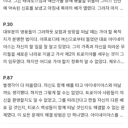
이다. 그는 테네도스섬과 해안가를 향해 횃불을 휘둘러 그리스 선단
에 약속된 신호를 보냈고 마침내 목마의 배가 열렸다. 그러자 마치 굶
주린 늑대가 목동과 개가 잠든 틈을 타 울타리 속으로 숨어 들어가는
것처럼 그리스군은 트로이아의 거리로 스며들었다. 이윽고 술에 취해
P.30
곯아떨어진 트로이아인들에 대한 끔찍한 살육이 시작되었다.
대부분의 영웅들이 그러하듯 모험과 방랑을 떠날 때는 가야 할 목적
1장: 트로이아의 목마
지가 분명한 법이다. 아프로디테 여신으로부터 들었던 대로 아이네이
아스는 자신의 할 일을 잘 알고 있었다. 그의 가족과 자신을 따라온 무
리들을 새로운 나라로 이끌고 가서 제2의 트로이아를 세우는 것이 그
의 임무였다. 하지만 어디로 가야 할지 정확히 알 수 없었다. 제우스
신이 알려준 대로 그저 바다로 나아가는 길밖에 없었다.
3장: 신의 뜻에 따라서
P.87
별생각이 다 떠올랐다. 자신도 함께 배를 타고 아이네이아스와 떠날
까도 생각했다. 하지만 그렇게 할 수는 없었다. 트로이아 사람들이 자
신을 환영할지도 알 수 없었고, 그를 따라간다고 한들 자신의 다른 배
로 갈 것인지, 티로스 백성들이 함께 떠날 것인지도 해결할 수 없는 문
제였다. 이 모든 문제의 해결 방법은 단 하나였다. 아이네이아스를 죽
이거나 자신이 죽는 것이었다.