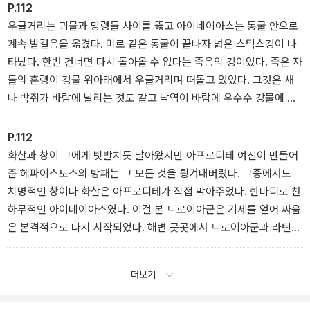
7장: 떠나가는 아이네이아스
P.112
우글거리는 괴물과 망령들 사이를 뚫고 아이네이아스는 동굴 안으로
계속 발걸음을 옮겼다. 미로 같은 동굴이 끝나자 넓은 스틱스강이 나
타났다. 한번 건너면 다시 돌아올 수 없다는 죽음의 강이었다. 죽은 자
들의 혼령이 강물 위아래에서 우글거리며 떠돌고 있었다. 그것은 새
나 박쥐가 바람에 날리는 것도 같고 낙엽이 바람에 우수수 강물에 떨
어지는 것도 같았다. 그들은 모두 뱃사공 카론에게 외치고 있었다.
9장: 저승에 간 아이네이아스
P.112
화살과 창이 그에게 빗발치듯 날아왔지만 아프로디테 여신이 만들어
준 헤파이스토스의 방패는 그 모든 것을 튕겨내버렸다. 그중에서도
치명적인 창이나 화살은 아프로디테가 직접 막아주었다. 한마디로 천
하무적인 아이네이아스였다. 이걸 본 트로이아군은 기세를 얻어 싸움
은 본격적으로 다시 시작되었다. 해변 곳곳에서 트로이아군과 라틴군
이 치열하게 맞붙었다. 그들은 서로 얼굴을 부딪히며 일대일로 싸웠
다.
더보기
13장: 저승에 간 아이네이아스