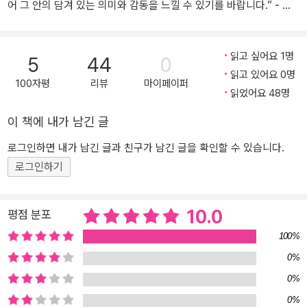
어 그 안의 담겨 있는 의미와 감동을 느낄 수 있기를 바랍니다.” - 고
정욱 신화의 새로운 해석과 감동을 선사하다 국내외에서 폭넓게 사랑
받고 있는 아동 청소년 소설의 대가 고정욱 저자가 《주석으로 쉽게 읽
읽고 싶어요 1명
는 고정욱 그리스 로마 신화》(전 10권)로 다시 한번 독자들의 마음을
5
44
0
읽고 있어요 0명
사로잡는다. 《그리스 로마 신화》는 단순한 옛날이야기가 아니라 용기
100자평
리뷰
마이페이퍼
읽었어요 48명
와 지혜, 사랑과 질투, 믿음과 배신, 분노와 용서 등 인간의 다양한 감
정과 인간 존재에 대해 근본적인 질문을 던지는 서양 고전의 정수다.
이 책에 내가 남긴 글
《그리스 로마 신화》 속에 담긴 신과 영웅들의 이야기는 많은 이들의
상상력을 자극하여 문학, 예술, 철학 작품의 탄생에 영향을 준 서양 문
로그인하면 내가 남긴 글과 친구가 남긴 글을 확인할 수 있습니다.
화의 원형(原型·archetype)으로 손꼽힌다. 그 상징적 매력은 수천
로그인하기
년이 지난 지금까지 이어지면서 수많은 미디어에서 확대 재생산되고
있다. 《고정욱 그리스 로마 신화》는 다년간에 걸친 저자의 방대한 연
10.0
평점 분포
구와 깊이 있는 통찰력을 바탕으로 신화 속 인물과 사건에 대한 설명
은 물론이고 신화의 기원과 전승 과정을 친절한 주석으로 소개한다.
100%
저자는 수많은 판본 비교 과정에서 발견한 다양한 관점의 해석을 추
0%
가하여 책 읽기의 즐거움뿐만 아니라 지적 고양감까지 전해준다. 20
0%
21년 출간된 《고정욱 삼국지》 이후 또 하나의 걸작으로 평가되는 이
0%