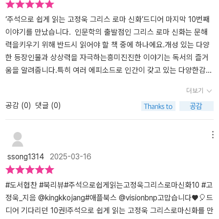
력을 뻗치며 꽃을 피우게 되었으니 이 모든 것은 위대한 지도자인 아
발을 못 쓰게 한다.트로이아의 전쟁 승리의 기쁨에 취한 트로이아 사
이네이아스의 모험에서 비롯된 거였다.>> 이 서평은 비전비앤피(@v
람들은 술에 취하고 목마에서 나온 그리스군에 의해 무차별 학살을
‘주석으로 쉽게 읽는 고정욱 그리스 로마 신화’드디어 마지막 10번째
isionbnp) 서평단 자격으로 책을 제공받아 주관적으로 작성하였습니
당한다.트로이아는 멸망하게 되고 살아남은 아이네이아스는 아프로
이야기를 만났습니다. 인문학의 출발점인 그리스 로마 신화는 문해
다. #주석으로쉽게읽는고정우그리스로마신화 #고정욱 #애플북스#1
디테 여신의 말대로 가족과 자신을 따라온 무리들을 이끌고 새로운
력을키우기 위해 반드시 읽어야 할 책 중에 하나에요.개성 있는 다양
0편_아이네이아스의모험 #고전 #그리스로마신화 #고정욱그리스로
나라를 찾아 제2의 트로이아를 세우기 위한 모험을 떠나게 되는데••
한 등장인물과 상상력을 자극하는흥미진진한 이야기는 독서의 즐거
마신화 #독서마라톤 #전10권 #서평단 #소설추천 #완독 #신간소개
•*신과 인간이 하나 된 세상을 보여주는 서양 고전의 정수 <그리스로
움을 알려줍니다.특히 여러 에피소드로 인간이 갖고 있는 다양한감정
#신간도서추천#북스타그램 #책스타그램 #서평스타그램
마신화 >이번 이야기에서는 아이네이아스가 새로운 나라를 세우기
들을 만나보고, 이를 통해 여러 가지 교훈을배울 수 있는 점이 그리스
더보기
위해 난민들을 데리고 길을 떠나며 수많은 위험 속에서도 포기하지
로마 신화의 매력이죠! 10권에서는 트로이 전쟁에서 패한 트로이아
공감 (
0
)
댓글 (0)
않는 진정한 지도자의 모습은 어떤 것인가를 보여준다.세상에는 쉬운
의영웅 아이네이아스의 이야기가 펼쳐집니다.트로이아가 함락된 후
일이 하나도 없다. 내가 처한 위기를 어떻게 극복하고 새롭게 도전할
그는 가족과 동료들을이끌고 새로운 땅을 찾아 나서는데, 그곳이바로
용기를 갖는 일은 아무나 할 수 있는 일이 아니다.아이네이아스는 수
로마의 시초가 되는 곳이죠.어려운 상황 속에서도 포기하지 않고 새
메뉴
많은 어려움을 만나도 포기하지 않고 이겨내며 트로이아의 영웅에서
로운도전을 멈추지 않는 아이네이아스의 이야기를통해 진정한 리더
ssong1314
2025-03-16
로마의 시초가 되는 여정을 완수한다.우리는 그리스로마신화 에서 많
십에 대해 생각해 봅니다. 여러 챕터로 나누어져 있어 읽기에도 부담
은 신과 영웅들을 만났다. 신도, 영웅도 고난 앞에 좌절과 절망을 느끼
없고,주석으로 더욱 흥미진진한 그리스 로마 신화!초등 아이와 함께
지만 포기하지 않고 앞으로 나아간다. 영웅들이 실수를 할 때 세상에
읽기에 정말 좋아요!
#도서협찬 #북리뷰#주석으로쉽게읽는고정욱그리스로마신화10 #고
완벽한 사람은 없음을 알게 되고 위로 받기도 한다. 하지만 실수를 인
정욱_지음 @kingkkojang#애플북스 @visionbnp고맙습니다♥🎈드
정하고 되풀이하지 않기 위해 노력하는 모습은 지금을 살아가는 우리
디어 기다리던 10권!주석으로 쉽게 읽는 고정욱 그리스로마신화를 만