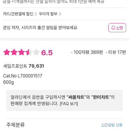
급월 +1개월까지는 전월 실적이 없어도 최대 1만원 혜택 제공
카드/간편결제 할인
무이자 할부
관심 저자, 시리즈의 출간 알림을 받아보세요
신청
6.5
100자평 386편
리뷰 17편
세일즈포인트
79,631
Cat.No L700001517
600g
알라딘에서 음반을 구입하시면 "
써클차트
"와 "
한터차트
"의
판매량 집계에 반영됩니다.
[FAQ 보기]
주제분류
신간알림 신청