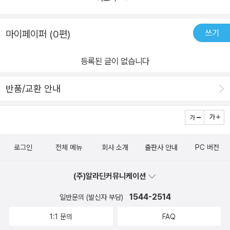
요 당장 제가 아니면 아이스크림 흘린 6살 여자아이처럼 울어버릴것
만 같아요 그니까 제발 저요....
쓰기
마이페이퍼 (0편)
등록된 글이 없습니다
반품/교환 안내
로그인
전체 메뉴
회사 소개
출판사 안내
PC 버전
(주)알라딘커뮤니케이션
1544-2514
일반문의 (발신자 부담)
1:1 문의
FAQ