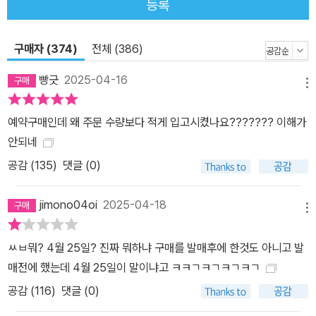
등록
구매자 (374)
전체 (386)
빵긋
2025-04-16
메뉴
예약구매인데 왜 주문 수량보다 적게 입고시켰나요??????? 이해가
안되네
공감 (
135
)
댓글 (0)
jimono04oi
2025-04-18
메뉴
ㅆㅂ뭐? 4월 25일? 진짜 뭐하냐 구매를 발매후에 한것도 아니고 발
매전에 했는데 4월 25일이 말이냐고 ㅋㅋㄱㅋㄱㅋㄱㅋㄱ
공감 (
116
)
댓글 (0)