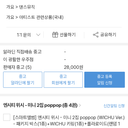
가요
>
댄스뮤직
가요
>
아티스트 관련상품(국내)
선물하기
공유하기
알라딘 직접배송 중고
-
이 광활한 우주점
-
판매자 중고 (5)
28,000원
중고
중고
중고 등록
알라딘에 팔기
회원에게 팔기
알림 신청
엔시티 위시 - 미니 2집 poppop (총 4권)
신간알림 신청
[스마트앨범] 엔시티 위시 - 미니 2집 poppop (WICHU Ver.)
- 패키지 박스(1종)+WICHU 키링(1종)+폴라로이드(랜덤 1