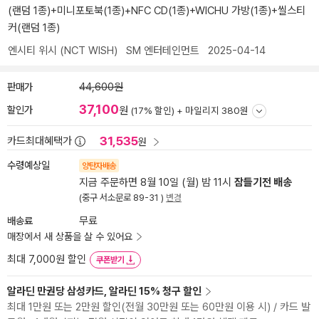
(랜덤 1종)+미니포토북(1종)+NFC CD(1종)+WICHU 가방(1종)+씰스티
커(랜덤 1종)
엔시티 위시 (NCT WISH)
SM 엔터테인먼트
2025-04-14
판매가
44,600원
37,100
할인가
원
(17% 할인) +
마일리지 380원
31,535
카드최대혜택가
원
수령예상일
양탄자배송
지금 주문하면 8월 10일 (월) 밤 11시
잠들기전 배송
(중구 서소문로 89-31 )
변경
배송료
무료
매장에서 새 상품을 살 수 있어요
최대 7,000원 할인
쿠폰받기
알라딘 만권당 삼성카드, 알라딘 15% 청구 할인
최대 1만원 또는 2만원 할인(전월 30만원 또는 60만원 이용 시) / 카드 발