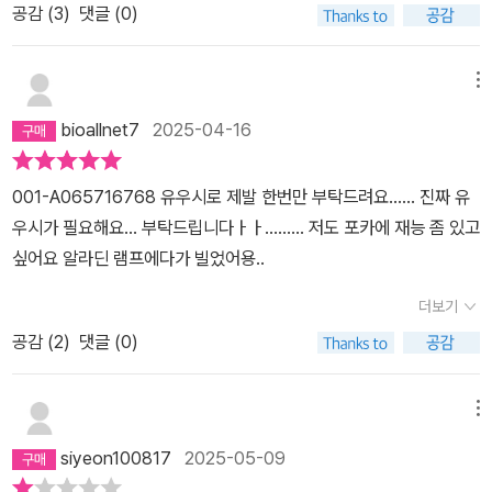
공감 (
3
)
댓글 (0)
메뉴
bioallnet7
2025-04-16
001-A065716768 유우시로 제발 한번만 부탁드려요…… 진짜 유
우시가 필요해요… 부탁드립니다ㅏㅏ……… 저도 포카에 재능 좀 있고
싶어요 알라딘 램프에다가 빌었어용..
더보기
공감 (
2
)
댓글 (0)
메뉴
siyeon100817
2025-05-09