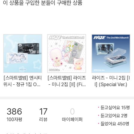
이 상품을 구입한 분들이 구매한 상품
[스마트앨범] 엔시티
[스마트앨범] 라이즈
라이즈 - 미니 2집 [I
위시 - 정규 1집 Ode
- 미니 2집 [II] (Fig
I] (Special Ver.)
to Love (WICHU
ure Ver.)(6종 중 랜
Ver.)[2종 중 랜덤발
덤발송)
송]
듣고싶어요 15명
386
17
0
듣고있어요 2명
100자평
리뷰
마이페이퍼
들었어요 450명