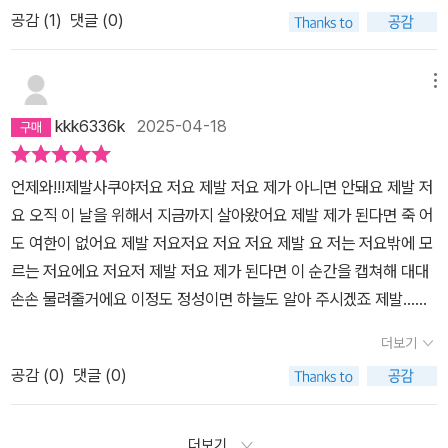
공감 (
1
)
댓글 (0)
메뉴
kkk6336k
2025-04-18
언제와!!!제발사쿠야저요 저요 제발 저요 제가 아니면 안돼요 제발 저
요 오직 이 날을 위해서 지금까지 살아왔어요 제발 제가 된다면 죽 어
도 여한이 없어요 제발 저요저요 저요 저요 제발 요 저는 저요밖에 모
르는 저요에요 저요저 제발 저요 제가 된다면 이 순간을 캡쳐해 대대
손손 물려줄거에요 이정도 정성이면 하늘도 알아 주시겠죠 제발...저
요.. 저요 저요 제발 저요 이것은 운명의 데스티니 영혼의 소울 불꽃의
더보기
파이어 물의 워터 신의 갓이 오직 제가 되기 위해 존재하는 이유이기
공감 (
0
)
댓글 (0)
때 문이에요 그니까 저요 그래도 저요 하지만 저요 언제나 저 요저요
저요 제발~ 저요 저요 저요 너요 쟤요 말고 오직 저 요 저는 저에요
다들 비켜 주세요 제가 이렇게 간절한데 그 누가 저를 이길 수 있겠어
더보기