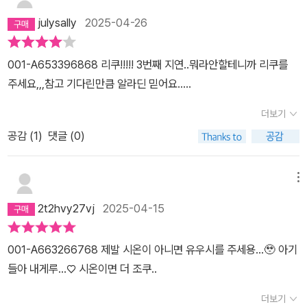
julysally
2025-04-26
001-A653396868 리쿠!!!!! 3번째 지연..뭐라안할테니까 리쿠를
주세요,,,참고 기다린만큼 알라딘 믿어요…..
더보기
공감 (
1
)
댓글 (0)
메뉴
2t2hvy27vj
2025-04-15
001-A663266768 제발 시온이 아니면 유우시를 주세용...🥹 아기
들아 내게루...♡ 시온이면 더 조쿠..
더보기