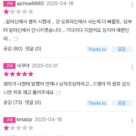
ajchoe6885
2025-04-18
메뉴
..알라딘에서 괜히 시켰네 .. 걍 오프라인에서 사는게 더 빠를듯.. 담부
터 알라딘에서 안시키겟습니다 .. 기다리다 지쳤어요 심지어 예판인
데 ..
공감 (
80
)
댓글 (0)
사쿠야
2025-03-21
메뉴
엄마가 나한테 말했어 언제나 남자조심하라고…스엠아 저 팝츄 샀으
니깐 위츄 재고 풀어주세요
공감 (
73
)
댓글 (0)
kmalzp
2025-04-18
메뉴