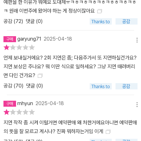
예판을 한 이유가 뭐예요 도대체ㅠㅋㅎㅋㅎㅋㅎㅋㅎㅋㅎㅎㅋㅎㅋㅎ
ㅋ 원래 이번주에 왔어야 하는 게 정상이잖아요
공감 (
72
)
댓글 (0)
garyung71
2025-04-18
메뉴
언제 보내실거에요? 2회 지연은 좀; 다음주가서 또 지연하실건가요?
지연 보상은 주나요? 뭐 이딴 식으로 일하세요? 그냥 지연 때려버리
면 다인 건가요?
공감 (
70
)
댓글 (0)
rnhyun
2025-04-18
메뉴
지연 작작 좀 시켜 이럴거면 예약판매 왜 처한거에요아니면 예약판매
의 뜻을 잘 모르고 계시나? 진짜 뭐하자는거임 이게