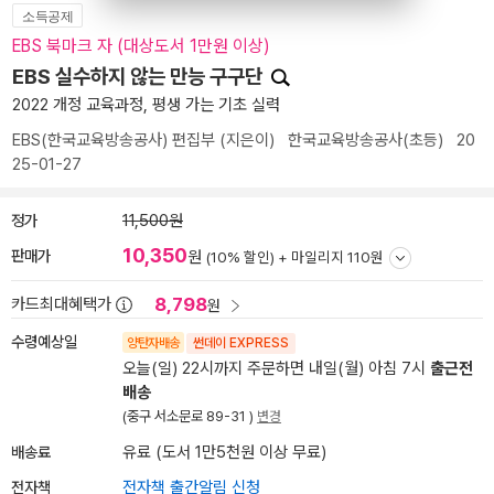
소득공제
EBS 북마크 자 (대상도서 1만원 이상)
EBS 실수하지 않는 만능 구구단
2022 개정 교육과정, 평생 가는 기초 실력
EBS(한국교육방송공사) 편집부
(지은이)
한국교육방송공사(초등)
20
25-01-27
정가
11,500원
10,350
판매가
원
(10% 할인) +
마일리지 110원
8,798
카드최대혜택가
원
수령예상일
양탄자배송
썬데이 EXPRESS
오늘(일) 22시까지 주문하면 내일(월) 아침 7시
출근전
배송
(중구 서소문로 89-31 )
변경
배송료
유료 (도서 1만5천원 이상 무료)
전자책
전자책 출간알림 신청