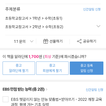
주제분류
신간알림 신청
초등학교참고서
>
1학년
>
수학(초등1)
초등학교참고서
>
2학년
>
수학(초등2)
선물하기
공유하기
이 책을 알라딘에
1,700
원 (
최상
기준)에 파시겠습니까?
중고
중고
중고 등록
알라딘에 팔기
회원에게 팔기
알림 신청
EBS 만점 받는 능력 (총 2권)
신간알림 신청
EBS 헷갈리지 않는 만능 맞춤법+받아쓰기 - 2022 개정 교육
과정, 평생 가는 기초 실력