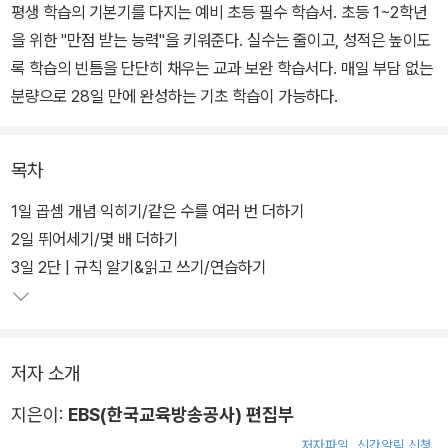
평생 학습의 기본기를 다지는 예비 초등 필수 학습서. 초등 1~2학년
을 위한 "만점 받는 능력"을 키워준다. 실수는 줄이고, 성적은 높이도
록 학습의 빈틈을 단단히 채우는 교과 보완 학습서다. 매일 부담 없는
분량으로 28일 만에 완성하는 기초 학습이 가능하다.
목차
1일 곱셈 개념 익히기/같은 수를 여러 번 더하기
2일 뛰어세기/몇 배 더하기
3일 2단 | 규칙 알기&읽고 쓰기/연습하기
저자 소개
지은이:
EBS(한국교육방송공사) 편집부
저자파일
신간알림 신청