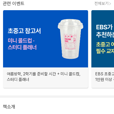
관련 이벤트
전체보기
여름방학, 2학기를 준비할 시간 + 미니 콜드컵,
EBS 초중고
스터디 플래너
1만원 이상 
책소개