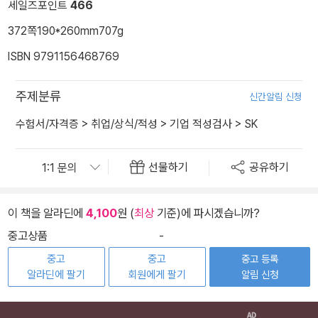
세일즈포인트
466
372쪽
190*260mm
707g
ISBN 9791156468769
주제분류
신간알림 신청
수험서/자격증
>
취업/상식/적성
>
기업 적성검사
>
SK
선물하기
공유하기
이 책을 알라딘에
4,100
원 (
최상
기준)에 파시겠습니까?
중고상품
-
중고
중고
중고 등록
알라딘에 팔기
회원에게 팔기
알림 신청