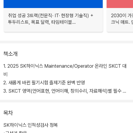
취업 성공 3트랙(전문직· IT· 현장형 기술직) +
2030이 가
투두리스트, 목표 달력, 타임테이블...
크닉 매트.
책소개
1. 2025 SK하이닉스 Maintenance/Operator 온라인 SKCT 대
비
2. 새롭게 바뀐 필기시험 출제기준 완벽 반영
3. SKCT 영역(언어표현, 언어이해, 창의수리, 자료해석)별 필수 이
론 학습
4. 최신 출제경향을 반영한 모의고사 4회분으로 필기시험 마스터!
목차
5. 인성검사와 면접까지 한 권으로 모두 준비할 수 있도록 구성
6. 정확한 답과 상세한 해설로 학습의 효과 극대화
SK하이닉스 인적성검사 정복