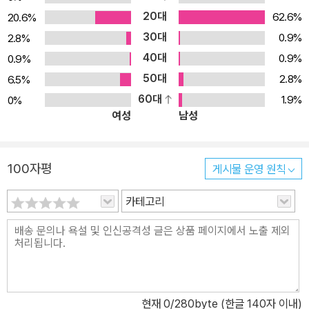
20대
62.6%
20.6%
30대
0.9%
2.8%
40대
0.9%
0.9%
50대
2.8%
6.5%
60대
1.9%
0%
여성
남성
100자평
게시물 운영 원칙
카테고리
현재
0
/280byte (한글 140자 이내)