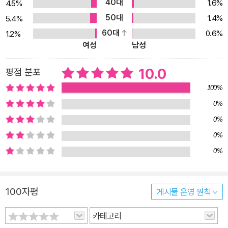
40대
1.6%
4.5%
예상문제 유형별 대응 전략을 실제 문제에 적용해보며 문제 풀이 실
50대
1.4%
5.4%
력을 키우고, 출제 가능성이 높은 문제를 미리 파악할 수 있습니다. ③
60대
0.6%
1.2%
고난도 PSAT형 문제 의사소통능력, 수리능력, 문제해결능력, 자원
여성
남성
관리능력의 PSAT 기출 및 기출 변형 문제를 풀어보며 고난도 문제
까지 철저히 대비할 수 있습니다. ④ 난이도별 문제 풀이 문제별 난이
10.0
평점 분포
도 표시로 문제 풀이 후 본인의 실력을 정확히 파악하고 체계적이고
100%
전략적으로 학습할 수 있습니다. 3) 3단계: 실전모의고사로 실전 감
0%
각 키우기 - 의/수/문/자 통합형, 전 영역 통합형 등 실제 시험과 동일
0%
한 유형의 '실전모의고사 4회분'을 제한시간 내 풀고 실제 시험처럼
교재 마지막에 수록된 'OMR 답안지'에 직접 답을 체크하며 실전 감
0%
각을 극대화할 수 있습니다. - 온라인에서 추가로 제공하는 'NCS 온
0%
라인 모의고사' 1회분으로 시험 전 최종 마무리를 할 수 있습니다. 5.
서류부터 인성검사, 면접까지 모든 채용 단계를 한 번에 대비! 1) NC
100자평
게시물 운영 원칙
S 채용 가이드 및 합격 가이드 NCS 채용 단계별 전략과 기업별 출제
유형 및 영역을 한 번에 확인할 수 있습니다. 2) 공기업 인성검사&면
카테고리
접 합격 가이드 인성검사 예시 문항과 기업별 면접 기출 질문을 PDF