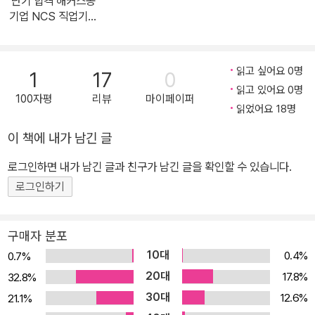
단기 합격 해커스공
전략과목](자기개발/대인관계/정보/기술/조직이해/직업윤리), [3권
기업 NCS 직업기초
모의고사], [4권 해설집]으로 나누어 수록하여, 전략적이고 효율적으
능력평가 입문서 (고
졸채용 & 대졸채용)
로 학습할 수 있으며, 필요한 부분만 휴대하며 편리하게 학습할 수 있
습니다. 3. [실력 점검 테스트&학습 가이드]와 [맞춤 학습 플랜]으로
읽고 싶어요 0명
1
17
0
전략적 학습 가능! 본 학습 전 '실력 점검 테스트' 및 '학습 가이드'로
읽고 있어요 0명
100자평
리뷰
마이페이퍼
자신의 실력과 학습 방향을 파악하고, '맞춤 학습 플랜'으로 자신의 실
읽었어요 18명
력에 따라 학습 플랜을 선택하여 전략적으로 학습할 수 있습니다. 4.
이 책에 내가 남긴 글
핵심이론부터 실전모의고사까지 한 번에 끝! 체계적인 3단계 학습 시
로그인하면 내가 남긴 글과 친구가 남긴 글을 확인할 수 있습니다.
스템 1) 1단계: NCS 핵심이론 학습하기 - 핵심이론정리 '직업기초능
력 가이드북'의 방대한 내용 중 꼭 알아야 하는 내용만을 엄선하여 단
로그인하기
기간에 영역별 핵심 개념 학습이 가능합니다. - 실력플러스노트 '직업
기초능력 가이드북'에는 나오지 않지만 시험 문제 풀이에 필요한 상
구매자 분포
식 및 공식을 정리하여 시험에 출제되지만 놓치기 쉬운 개념까지 한
10대
0.4%
0.7%
번에 정리할 수 있습니다. 2) 2단계: 기출 유형별 전략 익히기 및 집중
20대
17.8%
32.8%
문제 풀이 ① 대표기출유형 NCS 10개 영역별 최신 출제 경향 및 유
30대
12.6%
21.1%
형별 특징을 파악하고, 유형별 대응 전략을 익힐 수 있습니다. ② 적중