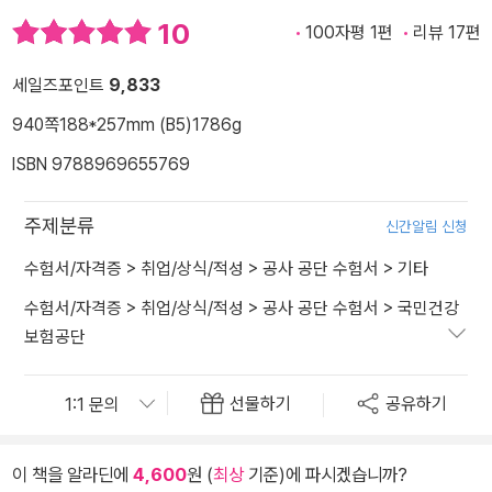
10
100자평 1편
리뷰 17편
세일즈포인트
9,833
940쪽
188*257mm (B5)
1786g
ISBN 9788969655769
주제분류
신간알림 신청
수험서/자격증
>
취업/상식/적성
>
공사 공단 수험서
>
기타
수험서/자격증
>
취업/상식/적성
>
공사 공단 수험서
>
국민건강
보험공단
선물하기
공유하기
이 책을 알라딘에
4,600
원 (
최상
기준)에 파시겠습니까?