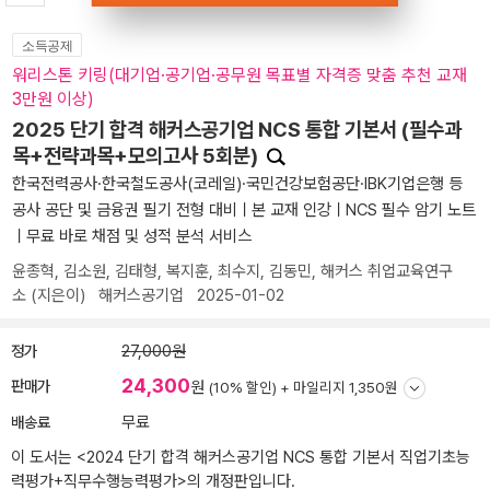
소득공제
워리스톤 키링(대기업·공기업·공무원 목표별 자격증 맞춤 추천 교재
3만원 이상)
2025 단기 합격 해커스공기업 NCS 통합 기본서 (필수과
목+전략과목+모의고사 5회분)
한국전력공사·한국철도공사(코레일)·국민건강보험공단·IBK기업은행 등
공사 공단 및 금융권 필기 전형 대비ㅣ본 교재 인강ㅣNCS 필수 암기 노트
ㅣ무료 바로 채점 및 성적 분석 서비스
윤종혁
,
김소원
,
김태형
,
복지훈
,
최수지
,
김동민
,
해커스 취업교육연구
소
(지은이)
해커스공기업
2025-01-02
정가
27,000원
24,300
판매가
원
(10% 할인) +
마일리지 1,350원
배송료
무료
이 도서는 <
2024 단기 합격 해커스공기업 NCS 통합 기본서 직업기초능
력평가+직무수행능력평가
>의 개정판입니다.