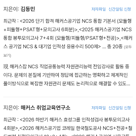
한 논술교재 및 모범답안을 자체 제작하는 전문성을 갖춘 강사이다.
지은이:
김동민
저자파일
신간알림 신청
시험 유형별 공략방법과 접근법에 대한 설명이 상세하여 초시생의 학
습 길잡이로서 높은 신뢰를 받는다. 수험생들이 듣기, 읽기, 쓰기 등
최근작 :
<2026 단기 합격 해커스공기업 NCS 통합 기본서 (모듈형
대비해야 할 영역이 넓어 어려워하는 점을 고려하여, 문제 출제 의도
+피듈형+PSAT형+모의고사 6회분)>
,
<2025 해커스공기업 NCS
부터 유형별 풀이 전략으로 고득점을 취득하는 방법까지 탄탄한 학습
통합 봉투모의고사 7+4회 (모듈형/피듈형/PSAT형+전공)>
,
<해커
전략을 제시하여 수험생들의 합격을 이끈다.
스 공기업 NCS & 대기업 인적성 응용수리 500제>
… 총 20종
(모두
보기)
現 해커스잡 NCS 직업공통능력 자원관리능력 전임강사로 활동 중
이다. 문제의 본질에 기반하여 정답에 접근하는 명확하고 체계적인
풀이방식으로 복잡한 자원관리 문제도 논리적으로 해결할 수 있도록
이끈다. 기획재정부 주관 공공기관 채용정보 박람회 및 금융권 공동
채용박람회에서 NCS 직업공통능력 초빙강사로 활약하였다. 경희대·
지은이:
해커스 취업교육연구소
저자파일
신간알림 신청
한국외대·중앙대·인천대·목원대 등 20여 개 대학에서 취업 특강을 진
행하였다. 삼성그룹 엔지니어 출신으로, 실무 경험을 강의에 녹여낸
최근작 :
<2026 하반기 해커스 효성그룹 인적성검사 봉투모의고사
현장감 있는 수업으로 수험생들의 높은 신뢰를 받고 있다.
4회분>
,
<2026 해커스공기업 코레일 한국철도공사 NCS+전공+철