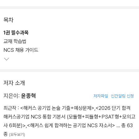
완벽 대비!
2. 전략적이고 효율적 학습이 가능한 분권 구성!
목차
3. [실력 점검 테스트&학습 가이드]와 [맞춤 학습 플랜]으로 전략적
학습 가능!
1권 필수과목
4. 핵심이론부터 실전모의고사까지 한 번에 끝! 체계적인 3단계 학습
교재 학습법
시스템
NCS 채용 가이드
5. 서류부터 인성검사, 면접까지 모든 채용 단계를 한 번에 대비!
6. 상세한 해설로 약점 극복은 물론 학습 시간 단축까지!
저자 소개
지은이:
윤종혁
저자파일
신간알림 신청
최근작 :
<해커스 공기업 논술 기출+예상문제>
,
<2026 단기 합격
해커스공기업 NCS 통합 기본서 (모듈형+피듈형+PSAT형+모의고
사 6회분)>
,
<해커스 쉽게 합격하는 공기업 NCS 자소서>
… 총 63
종
(모두보기)