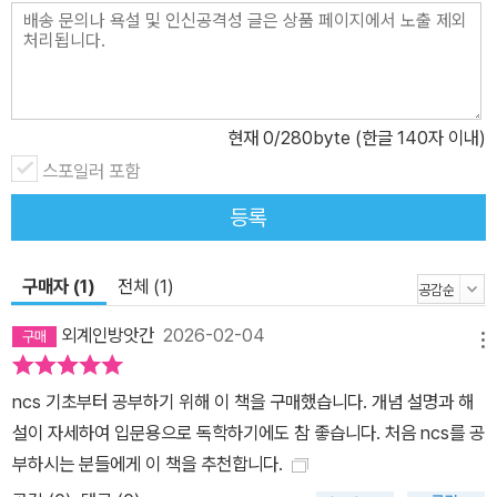
로 제공하여 인성검사와 면접 전형도 충분한 대비가 가능합니다. 6.
상세한 해설로 약점 극복은 물론 학습 시간 단축까지! 1) 모든 문제에
상세하고 이해하기 쉬운 해설을 제공하여 맞힌 문제뿐만 아니라 틀린
문제도 확실하게 학습할 수 있습니다. 2) 문제 풀이 시간을 단축시키
현재
0
/280byte (한글 140자 이내)
는 '빠른 문제 풀이 Tip', 문제와 관련된 개념 및 이론을 심화 학습할
수 있는 '더 알아보기' 등 풍부한 학습 요소로 더욱 효율적으로 시험에
스포일러 포함
대비할 수 있습니다. 3) 표시된 문제별 유형을 통해 본인이 취약한 유
등록
형을 파악하고 관련 이론 및 문제를 복습하며 약점을 보완할 수 있습
니다. 4) 실전모의고사 및 해설집에 수록된 '바로 채점 및 성적 분석
구매자 (1)
전체 (1)
서비스' QR코드를 통해 간편하게 채점하고, 응시 인원 대비 자신의
성적 위치와 학습 방향을 확인할 수 있습니다. [NCS 단기 합격을 위
외계인방앗간
2026-02-04
메뉴
한 해커스만의 추가 학습 콘텐츠 - 해커스잡(ejob.Hackers.com)]
1. 본 교재 인강(교재 내 할인쿠폰 수록) 2. 김소원의 수리능력 3초 풀
ncs 기초부터 공부하기 위해 이 책을 구매했습니다. 개념 설명과 해
이법 강의 3. 실력 점검 테스트 해설강의 4. NCS 온라인 모의고사
설이 자세하여 입문용으로 독학하기에도 참 좋습니다. 처음 ncs를 공
5. 가이드북에 없는 NCS 필수 암기 노트(PDF) 6. 초단기 완성 NC
부하시는 분들에게 이 책을 추천합니다.
S 6개 영역 모듈 이론 요약 노트(PDF) 7. 공기업 인성검사&면접 합