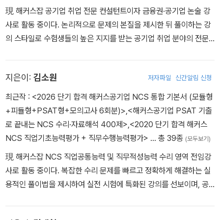
現 해커스잡 공기업 취업 전문 컨설턴트이자 금융권·공기업 논술 강
사로 활동 중이다. 논리적으로 문제의 본질을 제시한 뒤 풀이하는 강
의 스타일로 수험생들의 높은 지지를 받는 공기업 취업 분야의 전문
가다. 기획재정부 주관 공공기관 채용정보 박람회 및 금융권 공동채
용박람회 공식 초빙강사로 활약하였다. 강원도·경상남도·전라북도 등
지은이:
김소원
저자파일
신간알림 신청
지방 공공기관 채용박람회 메인무대 NCS 특강을 진행하였으며, 공
기업 외부 면접관 및 대기업 신입사원 교육도 이끌었다. 성균관대·한
최근작 :
<2026 단기 합격 해커스공기업 NCS 통합 기본서 (모듈형
양대·한국외대·이화여대 등 40여 개 대학교에서 공기업 취업 특강을
+피듈형+PSAT형+모의고사 6회분)>
,
<해커스공기업 PSAT 기출
진행하였다.
로 끝내는 NCS 수리·자료해석 400제>
,
<2020 단기 합격 해커스
NCS 직업기초능력평가 + 직무수행능력평가>
… 총 39종
(모두보기)
現 해커스잡 NCS 직업공통능력 및 직무적성능력 수리 영역 전임강
사로 활동 중이다. 복잡한 수리 문제를 빠르고 정확하게 해결하는 실
용적인 풀이법을 제시하여 실전 시험에 특화된 강의를 선보이며, 공
기업 NCS 수리 분야의 독보적인 전문가로 자리매김하였다. 기획재
정부 주관 공공기관 채용정보 박람회 및 금융권 공동채용박람회에 공