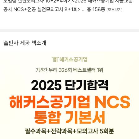
도법령 실전모의고사 10+2+4회>
,
<2026 해커스공기업 서울교통
공사 NCS+전공 실전모의고사 8+1회>
… 총 158종
(모두보기)
출판사 제공 책소개