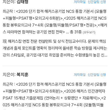
지은이:
김태형
저자파일
신간알림 신청
식 초빙 강사로 참여 중이다, 한양대·성균관대·이화여대·성신여대·서
강대·한국외대 등 30여 개 대학에서 취업 특강을 진행하였다. 지자체
최근작 :
<2026 단기 합격 해커스공기업 NCS 통합 기본서 (모듈형
취업박람회 및 취업특강에서도 활발히 강의를 이어가고 있다.
+피듈형+PSAT형+모의고사 6회분)>
,
<2025 해커스공기업 NCS
통합 봉투모의고사 7+4회 (모듈형/피듈형/PSAT형+전공)>
,
<해커
스 따라하면 합격하는 공기업 면접 전략>
… 총 31종
(모두보기)
現 해커스잡 면접 전문 컨설턴트 및 상식 전임교수이다. 문제의 핵심
개념과 출제 포인트를 명확히 정리하여 올바른 학습 방향을 제시하는
강의 스타일로, 공기업·대기업 취업을 준비하는 수험생들의 높은 신
뢰를 받는 전문가다. 기획재정부 주관 공공기관 채용정보 박람회 및
금융권 공동채용박람회의 공식 초빙강사로 활약하고 있다. 한양대·성
지은이:
복지훈
저자파일
신간알림 신청
균관대·이화여대·성신여대·서강대·한국외대 등 30여 개 대학에서 취
업 특강을 진행하였으며, 지자체 취업박람회 및 취업특강에서도 활발
최근작 :
<2026 단기 합격 해커스공기업 NCS 통합 기본서 (모듈형
히 강의를 이어가고 있다.
+피듈형+PSAT형+모의고사 6회분)>
,
<2026 해커스 민간경력자
PSAT 15개년 기출문제집 (언어논리 + 상황판단 + 자료해석)>
,
<2
025 해커스공기업 NCS 통합 봉투모의고사 7+4회 (모듈형/피듈