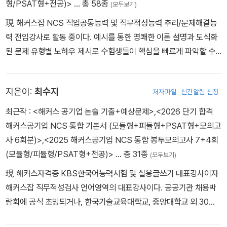
형/PSAT형+전공)>
… 총 58종
(모두보기)
現 해커스잡 NCS 직업공통능력 및 직무적성능력 추리/문제해결능
력 전임강사로 활동 중이다. 예시를 통한 명쾌한 이론 설명과 도식화
된 문제 유형별 노하우 제시로 수험생들이 핵심을 빠르게 파악할 수
있도록 이끄는 공기업 NCS 분야의 전문가다. 기획재정부 주관 공공
기관 채용정보 박람회 및 금융권 공동채용박람회에서 NCS 직업공통
지은이:
최수지
저자파일
신간알림 신청
능력 초빙강사로 활약하였다. 중앙대·한양대 등 다수 대학에서 PSA
T·LEET 강의를 진행하였으며, 서울대·서강대·성균관대 등 전국 30
최근작 :
<해커스 공기업 논술 기출+예상문제>
,
<2026 단기 합격
여 개 대학에서 직무적성검사 및 NCS 문제해결능력 강의를 이어가
해커스공기업 NCS 통합 기본서 (모듈형+피듈형+PSAT형+모의고
고 있다. 연세대학교 행정학과를 졸업하였다.
사 6회분)>
,
<2025 해커스공기업 NCS 통합 봉투모의고사 7+4회
(모듈형/피듈형/PSAT형+전공)>
… 총 31종
(모두보기)
現 해커스자격증 KBS한국어능력시험 및 실용글쓰기 대표강사이자
해커스잡 직무적성검사 언어영역의 대표강사이다. 공공기관 채용박
람회에 공식 초빙되거나, 한국기술교육대학교, 중앙대학교 외 30여
개 대학에서 취업 특강을 진행하는 등의 다양한 활동 경험이 있다. 또