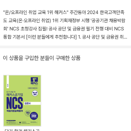
"온/오프라인 취업 교육 1위 해커스" 주간동아 2024 한국고객만족
도 교육(온·오프라인 취업) 1위 기획재정부 시행 '공공기관 채용박람
회' NCS 초청강사 집필! 공사 공단 및 금융권 필기 전형 대비 NCS
통합 기본서 [이런 분들에게 추천합니다] 1. 공사 공단 및 금융권 취업
을 준비하는 분들 2. 모듈형부터 PSAT형 문제까지 NCS에 출제되
는 기출 유형을 한 권으로 끝내고 싶은 분들 3. 이론 및 유형 학습부터
이 상품을 구입한 분들이 구매한 상품
실전모의고사까지 NCS를 단 한 권으로 완벽하게 대비하고 싶은 분
들 [해커스 교재만의 특장점] 1. 최신 출제 경향 및 기출 유형을 모두
반영한 이론과 문제로 실전에 완벽 대비! 1) 가장 최근 시행된 2024
시험까지 포함하여 최신 공기업 NCS 출제 경향을 철저히 분석 및 반
영하였습니다. 2) 기획재정부 시행 '공공기관 채용박람회'의 NCS 초
청강사가 집필한 높은 적중률의 교재로, NCS 10개 영역에서 최근
자주 출제되는 36개 기출 유형을 엄선하여 수록했습니다. 2. 전략적
이고 효율적 학습이 가능한 분권 구성! 영역별 중요도 및 학습 방법을
고려하여 [1권 필수과목](의사소통/수리/문제해결/자원관리), [2권