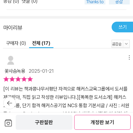
공감 (
0
)
댓글 (0)
격 가이드(PDF) 8. 무료 바로 채점 및 성적 분석 서비스
쓰기
마이리뷰
구매자 (0)
전체 (17)
메뉴
꽃사슴녹용
2025-01-21
[이 리뷰는 책과콩나무서평단 자격으로 해커스교육그룹에서 도서를
제공받아, 직접 읽고 작성한 리뷰입니다.][똑똑한 도서소개] 해커스
뒤로가
기
교육그룹, 단기 합격 해커스공기업 NCS 통합 기본서글 / 사진 : 서원
준 (news@toktoknews.com)2025년 새해가 시작된 지 얼마 안
보관함담기
된 것 같은데 음력설이 얼마 안 남았습니다. 2025년은 다른 해에 비
구판절판
개정판 보기
해서 전세계적으로 큰 사건이 연이어 터지며 벌써부터 다사다난한 한