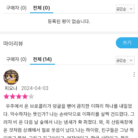
어쩐 일인지 수영 수업이 내키지 않는다. 물에 들어가도 수영을 할 수
구매자 (0)
전체 (0)
없어서 마음이 자꾸만 쪼그라드는 데다, 자신을 칭찬하고 응원하는
친구 유민이마저 자꾸만 거슬린다. 리안은 왜 수영을 할 수 없는 걸
등록된 평이 없습니다.
까? 두려움을 극복하고 친구의 손을 잡는 리안의 이야기가 펼쳐진다.
채은하 작가의 「너는 나의 우렁」은 우렁이와의 우정을 그린 판타지 동
쓰기
마이리뷰
화다. 지난 학교에서 따돌림을 당했던 기억 때문에 괴로운 여울이는
친구 관계가 조심스럽기만 하다. 마니토 게임이 친구들과 친해질 수
구매자 (0)
전체 (14)
있는 좋은 기회였는데, 이마저도 자기 이름을 뽑는 바람에 쓸쓸하다.
그런 여울이에게 아무도 모르는 아주 특별한 마니토가 나타난다. 과
메뉴
연 여울이는 상처받은 마음을 딛고 일어설 수 있을까?
피오나
2024-04-03
우주에서 온 브로콜리가 덩굴을 뻗어 큼직한 이파리 하나를 내밀었
다. 악수하자는 뜻인가? 나는 손바닥으로 이파리를 살짝 건드렸다. 그
러자 비 온 다음 날 숲에서 나는 냄새가 확 퍼졌다. 와, 꼭 산림욕장에
온 것처럼 상쾌해서 절로 웃음이 났다.'나는 하이랑, 친구들은 그냥 하