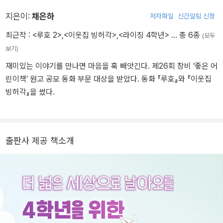
씨》 《붉은 실』 《그림자 아이》 《블루마블》 《별점 반장 나우주》 《상처
놀이》 《그날 밤 우리는》 《열세 살의 덩크 슛》, <소원을 들어주는 미
지은이:
채은하
저자파일
신간알림 신청
호네> <변비 탐정 실룩> 시리즈 등이 있습니다.
최근작 :
<루호 2>
,
<이웃집 빙허각>
,
<라이징 4학년>
… 총 6종
(모두
보기)
재미있는 이야기를 만나면 마음을 훅 빼앗긴다. 제26회 창비 ‘좋은 어
린이책’ 원고 공모 동화 부문 대상을 받았다. 동화 『루호』와 『이웃집
빙허각』을 썼다.
출판사 제공 책소개