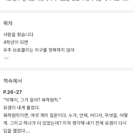
다. 『라이징 4학년』에는 더 넓은 세상으로 날아오를 준비를 하는 4학
년을 위해, 「사람을 찾습니다」’ 「4학년이 되면」’ 「우주 브로콜리는 지
구를 정복하지 않아」’ 「우리는 둥글게 둥글게」’ 「너는 나의 우렁」’ 등 다
목차
섯 빛깔의 맞춤 동화를 담았다.
사람을 찾습니다
4학년이 되면
우주 브로콜리는 지구를 정복하지 않아
책속에서
P.26~27
“박채이, 그거 알아? 육하원칙.”
유겸이 내게 물었다.
육하원칙이면, 여섯 개의 질문이다. 누가, 언제, 어디서, 무엇을, 어떻
게. 그리고 하나가 더 있었는데? 미처 생각해 내기 전에 유겸이 다시
입을 열었다.