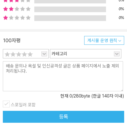
0%
색한 사이인 유겸이다. 별로 친하지 않은 아이와 단 둘이 ‘범인’을 찾
0%
아야 한다니, 채이는 어쩐지 걱정이 되지만 사람을 찾는 과정에서 유
0%
겸이 어떤 아이인지 알아 간다. 이재문 작가의 「4학년이 되면」은 몸에
인공 뇌를 이식한 미래를 배경으로 한다. 인공 뇌는 무척 편리하지만,
강솔은 ‘키즈록’ 모드 때문에 불편하기만 하다. 그런 솔에게 한 가지
100자평
게시물 운영 원칙
희망은 바로 해킹 어플. 솔이는 첫 업데이트 때 해킹 어플을 깐 뒤 ‘사
랑 제한 모드’를 해제하고 첫사랑에 빠진다. 하지만 솔이 몰랐던 게 있
카테고리
다. 사람들은 각자 다른 생각과 가치관을 가지고 있다는 사실이다. 솔
이는 첫사랑을 겪으며 상대의 마음을 헤아리는 법을 배우게 된다. 문
이소 작가의 작품 「우주 브로콜리는 지구를 정복하지 않아」의 하이랑
은 사소한 일로 단짝인 영혜와 멀어지게 되었다. 이랑은 문제의 원인
을 알고 있지만 영혜와의 의견 차를 좁히기가 어렵다. 그런 이랑 앞에
제멋대로인 외계 생명체, ‘콜리’가 나타난다. 콜리 때문에 영혜, 준수
현재
0
/280byte (한글 140자 이내)
와 한바탕 소동을 겪으며 이랑은 깨닫게 된다. 우리는 모두 다른 생각
스포일러 포함
을 가지고 있는 생명체이며, 서로의 입장을 이해하는 것이 친구가 되
등록
는 첫 걸음이라는 사실을. 이나영 작가의 「우리는 둥글게 둥글게」에서
는 생존 수영 수업 시간을 엿볼 수 있다. 수영을 무척 잘하는 리안은