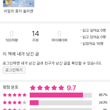
할 수 없게 되고, 「너는 나의 우렁」의 여울이는 또다시 따돌림을 당할
까 봐 두렵다. 다섯 아이는 이처럼 풀어야 할 자신만의 숙제를 안고 있
비밀의 종이 울리면
지만, 결코 혼자는 아니다. 서로의 마음을 들여다보고 다정하게 손을
내밀어 주는 친구들이 있기 때문이다. 함께 어려움에 부딪히고 문제
를 해결해 나가는 4학년 친구들의 여정에 함께하고 싶다면, 『라이징
읽고 싶어요 0명
0
14
0
4학년』을 펼쳐 보자. 오직 ‘천사 학년’을 위해 뭉친 다섯 작가가 선사
읽고 있어요 0명
하는 다채로운 이야기 라이징 4학년은 기획 단계부터 오로지 4학년
100자평
리뷰
마이페이퍼
읽었어요 16명
만을 위한 맞춤 동화를 만드는 걸 목표로 하고 전국의 초등학교 선생
님들을 대상으로 설문 조사를 실시했다. 많은 선생님이 “4학년은 호
이 책에 내가 남긴 글
응도가 높고 성실한 ‘천사 학년’.” “본격적으로 단짝이 생기고 친구 관
로그인하면 내가 남긴 글과 친구가 남긴 글을 확인할 수 있습니다.
계에 고민이 많아지는 학년.” “스스로 할 수 있는 일이 늘어난다.” “자
로그인하기
신만의 가치 판단 기준이 생긴다.” 같은 답변을 주었고, 이를 통해 4
학년에게 꼭 필요한 이야기들을 빚어 낼 수 있었다. 여기에 메 작가만
의 감성을 담은 발랄한 그림으로 ‘천사’ 같은 4학년만의 매력을 한껏
9.7
평점 분포
살렸다. 김혜진 작가의 「사람을 찾습니다」에서는 『레벨 업 5학년』에
85.7%
도 등장한 친구들의 4학년 때 모습을 엿볼 수 있다. 박채이는 서한결
에게서 동생 한빛이의 잃어버린 가방을 찾아 준 사람을 찾아 달라는
14.3%
부탁을 받는다. 그런데 하필 함께 수수께끼를 풀게 된 친구가 왠지 어