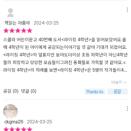
하여 작성함]
마자 기침이 쏟아지는 리안이. 그때 레일 끝에서 올라오는 물거품이
보인다. 하지만 그 물거품이 친구 눈에는 보이지 않고. 그때부터 리안
메뉴
이는 수영이 싫어진다. 리안이는 자기 눈에만 보이는 물거품을 가까
책읽는 아줌마
2024-03-25
이 다가가 보게 됐는데, 거기서 비릿한 바다 냄새가 나고 한 여자아이
가 허우적거리는 게 보인다. 하지만 그 여자아이는 리안이 눈에만 보
이는 듯하다. 리안이는 그 아이를 구해야 한다는 생각으로 물에 뛰어
스콜라 어린이문고 40번째 도서<라이징 4학년>을 읽어보았어요.올
들었는데, 갑자기 정전이 되며 어두컴컴해지는데... 그때 리안이의 과
해 4학년이 된 아이에게 공감되는이야기일 것 같아 기대가 되었어요.
거 기억이 떠오르게 된다. 리안이는 결국 자기 내면의 두려움을 극복
<라이징 4학년>의 앞표지만 보아도더이상 초등 저학년이 아닌4학년
하고 다시 수영을 잘할 수 있게 될까?​이처럼 이 책에는 4학년 아이들
들의 희망차고 당당한 모습들이그려진 동화들로 가득할 것 같아요.<
이 마주하게 될 여러 상황들이 담겨있어 공감하며 읽을 수 있다. 학교
라이징 4학년>의 차례를 보면<라이징 4학년>은 5명의 작가들이4학
에서 마주칠 수 있는 상황들이 주로 등장한다. 친하지 않았던 친구와
년을 위한 다섯 빛깔의 이야기를 담은5편의 동화 모음집인 걸 알 수
더보기
우정을 쌓아가거나, 누군가에게 자신의 마음을 고백하거나, 특이한
있어요.더 넓은 세상으로 날아오를4학년을 위한 맞춤동화집 <라이징
공감 (
0
)
댓글 (0)
친구를 만들거나, 두려움을 극복하거나 등의 내용이 재미있게 다가오
4학년>에서어떤 이야기들을 만나게 될까요?첫 번째 동화 [사람을 찾
고 자신이라면 어떠했을지 상상해 보게 한다. 제목은 구체적으로 4학
습니다]에서는한결이 동생 한빛이의 가방을 찾아 준사람을 찾는 과정
년을 가리키지만 초등학생 전체 학년이 읽으면 좋을 책이다. 특히 4
을 보여주어요.어떨 땐 3, 4학년 묶어서 중학년이라며어린 취급을 받
메뉴
학년이라면 더 공감할 테고.[출판사로부터 도서 협찬을 받았고 본인
는데, 이럴 때만 고학년으로 묶여서 같이 고생이다. 4학년은 진짜 애
ckgma26
2024-03-25
의 주관적인 견해에 의하여 작성함]
매한 학년이다.라이징 4학년 - 사람을 찾습니다.이 글귀를 보며 4학
년들이 바라보는4학년의 모습은 애매한 학년이 아닐까싶었어요. 가