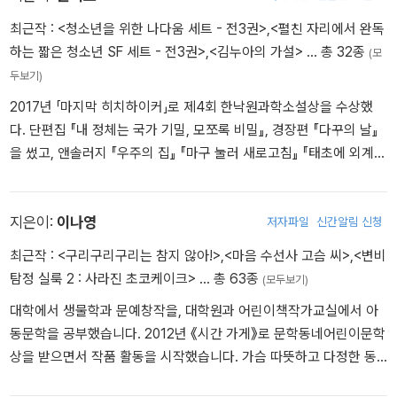
꼴까닥 섬의 비밀』, 『환상통증전문 삼신병원』, 「마이 가디언」, 「드래곤
최근작 :
<청소년을 위한 나다움 세트 - 전3권>
,
<펼친 자리에서 완독
히어로」 시리즈, 청소년 소설 『식스팩』, 『우리들의 마녀 아틀리에』,
하는 짧은 청소년 SF 세트 - 전3권>
,
<김누아의 가설>
… 총 32종
(모
『신록의 루미나』 등이 있다
두보기)
2017년 「마지막 히치하이커」로 제4회 한낙원과학소설상을 수상했
다. 단편집 『내 정체는 국가 기밀, 모쪼록 비밀』, 경장편 『다꾸의 날』
을 썼고, 앤솔러지 『우주의 집』 『마구 눌러 새로고침』 『태초에 외계인
이 지구를 평평하게 창조하였으니』 『희망의 질감』 『외로움의 습도』
등에 참여했다.
지은이:
이나영
저자파일
신간알림 신청
최근작 :
<구리구리구리는 참지 않아!>
,
<마음 수선사 고슴 씨>
,
<변비
탐정 실룩 2 : 사라진 초코케이크>
… 총 63종
(모두보기)
대학에서 생물학과 문예창작을, 대학원과 어린이책작가교실에서 아
동문학을 공부했습니다. 2012년 《시간 가게》로 문학동네어린이문학
상을 받으면서 작품 활동을 시작했습니다. 가슴 따뜻하고 다정한 동
화를 오래도록 쓰고 싶습니다. 그동안 쓴 책으로 《마음 수선사 고슴