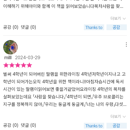
에벌어지는 이야기에요.수영을 무척 잘하는 리안은 왜 생존수영 시간
는 인공뇌 이식으로 편리하면서도 키즈록모드로 인해 불편한 상황
이해하기 위해아이와 함께 이 책을 읽어보았습니다목차사람을 찾습
에위축되고 힘들어할까요?[우리는 둥글게 둥글게]를 읽으며 두려움
이 나오네요.첫사랑이야기도 엿볼수있어요.세번째 우주브로콜리
니다 - 김혜진4학년이 되면 - 이재문우주 브로콜리는 지구를 정복하
더보기
을극복해가는 리안의 모습을 보며절로 응원하는 마음이 생겼던 거 같
는 지구를 정복하지 않아책속에서는 외계생명체 콜리가 나오면서친
지 않아 - 문이소우리는 둥글게 둥글게 - 이나영너는 나의 우렁 - 채
공감 (
0
)
댓글 (0)
아요.마지막 동화 [너는 나의 우렁]은 4학년 여울에게 생긴 특별한 마
구들간의 갈등과 이해에대해 생각해볼수있었어요.네번째 우리는 둥
은하사람을 찾습니다박채이는 서한빛으로부터 동생 한결이의 가방을
니토 친구의 이야기를담고 있어요. 어느 날 여울의 반에 나타난 우렁
글게둥글게 이야기속에서는 생존수영 이야기로 아이가 작년에 생존
찾아 준 사람을 찾는다는 얘기를 들어요한결이는 저학년 전용 놀이터
각시로 익숙한 ‘우렁’과 따돌림으로상처받은 기억이 있는 ‘여울’은어
수영했던 모습이 떠오르고 생각이 났어요.책속의 리안이가 무서움
에서 친구들과 기둥 맞히기를 하다가 가방이 화단으로 넘어갔는데누
메뉴
떻게 친구가 될 수 있을까요?판타지 느낌의 [너는 나의 우렁]을 보며
을 극복해가는 모습 함께 읽어보면 좋겠어요.다섯번째 너는 나의 우
군가 그 가방을 찾아주었고그 누군가에게 고맙다는 말을 전하고자 찾
milll
2024-03-29
내가 생각해왔던 우렁각시 느낌과는 사뭇다른 점도 흥미로웠고, 친구
렁 이야기는 판타지동화로지난학교에서 따돌림으로 여울이는 친구관
고 있었는데요그로 인해 박채이는 한빛이를 도와 별로 친하지 않은
로 인해상처받은 마음을 보며 안타깝기도 했어요.다섯 편의 동화를
계에 걱정이 있는데 특별한 마니토친구를 만나게되요.어떤이야기
이영빈, 유겸과 함께'용의자'를 추려보는데..고마운 그 누군가를 찾는
다 읽으면다섯 작가의 말을 읽을 수 있어요.각각의 작품에 대한 작가
가 펼쳐질지 책을 통해 만나보시길 추천합니다>.<다섯가지 이야기들
과정에서 유겸이의 색다른 모습을 알게되고왜 '용의자'가 게시판에 붙
벌써 4학년이 되어버린 딸램을 위한라이징 4학년저학년이지나고 고
의 생각을알 수 있어서 정말 좋았어요.<라이징 4학년>을 읽은 저희
이 4학년이 된 아이에게 마음에 많이 와닿은거 같아요. 마지막 작가
은 종이를 보고도 나타나지 않았는지도 이해하게 되네요나름의 방법
학년이 되어가는오직 4학년을 위한 책이라니!!아침자습시간에 독서
아이는“5편의 이야기가 모두 재미있었어요.그중에서 [우리는 둥글게
님들의 글을 읽어주면서 특별하고도 설렘가득함과 함께 토닥여주
과 방식으로 성장하고 있는 아이들을 그린 이야기라 재미있게 읽을
시간이 있는 딸램이읽어보면 좋을거같았어요라이징 4학년의 목차를
둥글게]가 제일재미있었어요.”라고 하더라고요. 그래서[우리는 둥글
는 기분이 들어서 좋았어요.실패해도 괜찮아!응원가득한 글귀들 잘읽
수 있을 것 같아요4학년이 되면미래에 인공 뇌를 이식한 아이들의 이
살펴보았는데요 「사람을 찾습니다」「4학년이 되면」「우주 브로콜리는
게 둥글게]가 제일 재미있었던이유가 뭔지 물어보니 “‘우리는 모두 함
었습니다. 사람을 찾습니다 속 친구들은 레벨업 5학년 에서 또 다
야기를 그린 이야기예요지금은 우리가 핸드폰을 쓰고 있지만미래에
지구를 정복하지 않아」「우리는 둥글게 둥글게」「너는 나의 우렁」다섯
께였다.’는 문구가 정말 감동적이어서 그런 것같아요.”라고 하더라고
른 사건 이야기를 읽을수있다니 기대되네요 ^^초등 4학년! 3,4,5학
는 그런 귀찮은 기계를 들고다니는 것이 아니라 머리에 심었다는 가
명의 작가님의 동화가 담겨있어요『라이징 4학년』의 주인공들은 바깥
더보기
요.<라이징 4학년>은 기획 단계부터 오로지4학년만을 위한 맞춤 동
년 초등아이들이 읽으면 좋겠어요 ♡#라이징4학년 #4학년 #스콜라
설로..4학년 생일이 지나면탈옥 어플 '4학년이 되면' 을 깔 수 있어요
세상에 대한 호기심으로 가득하면서도 한편으로는 더 넓은 세상으로
공감 (
0
)
댓글 (0)
화를 만드는 걸목표로 하고 전국 초등 선생님들 의견을많이 들었다고
어린이문고#김혜진 #이재문 #문이소 #이나영 #채은하#메 #위즈덤
하진이는 탈옥 어플을 깔 생각에 4학년 생일을 기다리고 있는데요지
한 발짝 내디뎌야 하는 어려움을 품고 있다다섯 아이는 다양한 고민