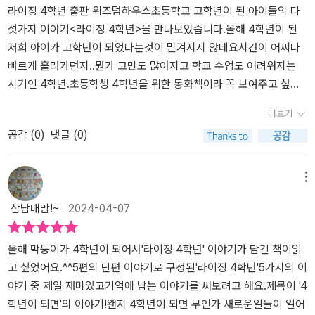
을 위한 맞춤 동화를 만드는 걸 목표로 하고 전국의 초등학교 선생님
라이징 4학년 출판 위즈덤하우스​초등학교 고학년이 된 아이들의 다
들을 대상으로 설문 조사를 거쳐 탄생했다. 선생님들이 4학년에 대해
섯가지 이야기<라이징 4학년>을 만나보았습니다.올해 4학년이 된
해주신 이야기들을 바탕으로, 이 시기에 아이들에게 꼭 필요한 이야
저희 아이가 고학년이 되었다는것이 믿겨지지 않네요시간이 어찌나
기가 만들어진 것이다. 다섯 편의 이야기가 수록되어 페이지수가 많
빠르게 흘러가던지..뭔가 고민도 많아지고 학교 수업도 어려워지는
은 편이지만, 글자 크기가 크고 읽기 편한 레이아웃에 귀엽고 발랄한
시기인 4학년.초등학생 4학년을 위한 동화책이라 꼭 보여주고 싶었
그림들이 삽입되어 있어 아이들이 읽기에도 딱 좋다. 4학년들을 가리
어요.​사람을 찾습니다 | 김혜진4학년이 되면 | 이재문우주 브로콜리
더보기
켜 농담 삼아 (천)4학년이라는 말을 한다고 한다. 그만큼 저학년 동생
는 지구를 정복하지 않아 | 문이소우리는 둥글게 둥글게 | 이나영너는
공감 (
0
)
댓글 (0)
들에게는 모범이 되고, 스스로 할 수 있는 일이 늘어나며, 적극적이고
나의 우렁 | 채은하 ​다섯 작가님의 다섯가지 4학년 또래의 이야기를
호응도도 높은 '천사'같은 학년이라는 뜻이다. 세상의 모든 4학년 아
들어볼수있어요.그 중 아이가 재밌게 읽었던 [우주 브로콜리는 지구
이들이 이 책을 읽어보면 좋을 것 같다고 생각해 본다. 작가의 말을 읽
를 정복하지 않아]를 소개해드리겠습니다.4학년 같은 반 친구인 영혜
메뉴
어 보니, 곧 <레벨 업 5학년>이라는 5학년들을 대상으로 하는 작품도
와 이랑은 캣 초딩입니다.길 고양이들의 밥을 챙겨주고 돌봐주고 있
삼남매맘!~
2024-04-07
나올 것 같다. 이번 작품에 등장했던 어린이가 5학년이 되어 맞이하
어요.그런데 두 친구는 츄르를 챙겨주자, 북어채만으로 충분하다..서
게 되는 에피소드도 수록된다고 하니 궁금해진다. 아이들이 성장하는
로의 의견을 나누다 작은 다툼이 있었고,어색한 사이가 되어버렸지
속도는 저마다 다르겠지만, 각자의 방식으로 조금씩 하나의 문턱을
요.그래서 이랑은 혼자서 길고양이를 챙겨주러 나왔다가아주 이상한
올해 막둥이가 4학년이 되어서'라이징 4학년' 이야기가 담긴 책이읽
넘어간다고 생각한다. 아직은 실수도 하고, 실패도 하고, 부족한 것들
것을 발견했어요.바로 차우주트 행성에서 온 외계 문명 탐험가 콜리
고 싶었어요.^^5편의 단편 이야기로 구성된'라이징 4학년'5가지의 이
이 더 많지만, 그것조차 이 나이에 겪을 수 있는 꼭 필요한 과정이니
를 만났지요.지구에 온 이유는 우정을 나눌 행성을 찾기 위해서라고
야기 중 제일 재미있고기억에 남는 이야기를 써보려고 해요.제목이 '4
괜찮다. 더 즐거운 학교 생활이 될 수 있도록, 이 책을 적극 추천해주
합니다.이랑은 학교 숙제로 강남콩을 키우고 있었고, 죽어버린 강남
학년이 되면'의 이야기!왠지 4학년이 되면 무언가 새로운일들이 일어