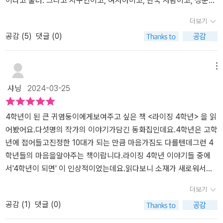
이라고 불러. 그리고 지구인이고, 여자아이고, 한국 사람이고, 청운초
등학교 4학년 2반이야.' - 문이소, '우주 브로콜리는 지구를
더보기
정복하지 않아' 중에서, p.92~93 한 달 전에 전학을 온 여울이는 친
공감 (
5
)
댓글 (0)
구 관계가 걱정이다. 왜냐하면 지난 학교에서 자신을 괴롭히고 따돌
린 아이들 때문에 도망치듯 이사를 온 것이기 때문이다. '그런 일이 또
일어나면 어떻게 하지?' 하는 마음에 어떤 상황에서도 튀지 않고 조용
메뉴
하게 지내기로 마음 먹는다. 마침 마니토 게임을 하게 되고, 친구들과
샤닝
2024-03-25
친해질 수 있는 좋은 기회라고 생각했는데 어쩌다 보니 자신의 이름
을 뽑게 되어 그마저도 할 수 없게 된다. 그런데 그때 맑은 목소리로
누군가 말을 건넨다. 휘파람을 부는 듯, 유리잔이 울리듯 영롱한 소리
4학년이 된 큰 귀염둥이에게보여주고 싶은 책 <라이징 4학년> 을 읽
로 자신과 마니토를 하면 된다고 말이다. 과연 그 목소리의 정체는 누
어봤어요.다섯명의 작가의 이야기가담긴 동화집인데요.4학년은 고학
구였을까. 여울이는 친구들과 잘 어울려 지낼 수 있을까. 엄마 손을
년에 접어들고진정한 10대가 되는 만큼 마음가짐도 다를텐데그런 4
잡고 입학한 지가 엊그제 같은데, 아이들이 벌써 4학년이 되었다. 보
학년들의 마음을알아주는 책이랍니다.라이징 4학년 이야기들 중에
통 3학년까지를 저학년, 4학년부터는 고학년이라고들 하지만, 사실
서'4학년이 되면' 이 인상적이었는데요.​읽다보니 소재가 새로워서신
5, 6학년에 비해 4학년은 아직 많이 서툴고, 부족한 것 투성이이다.
선한 느낌이었답니다.​읽다보니 기발한 상상력 소재가 포함되어 있었
더보기
그럼에도 점점 더 자아가 생기고, 혼자 할 수 있는 일이 늘어나고, 주
어요.​흥미진진해서아이는 재미있게 잘 읽더라고요.4학년에게 초점이
공감 (
1
)
댓글 (0)
변 관계에 대한 걱정도, 고민도 많아져서 훌쩍 큰 것처럼 느껴지기도
맞춰져서아이의 시선을 이해할 수 있겠더라고요.​각양각색의 이야기
하는 것이 이 시기이기도 하다. 이 책은 그런 4학년들을 위한 맞춤 동
들을 읽고나니 시간이 어느새 훌쩍 지나갔어요.그만큼 책에 빠졌나봐