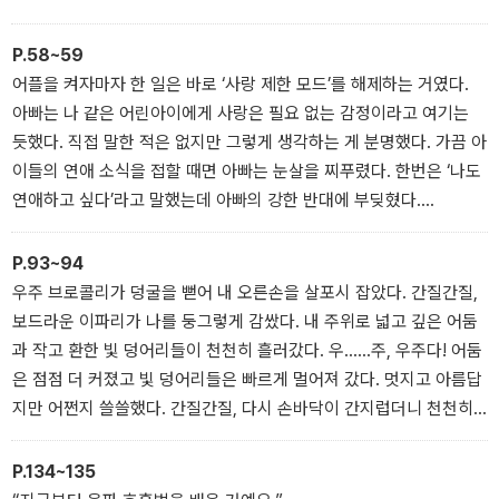
“어떻게 꺼냈을까?”
그렇군. ‘누가’를 찾기 전에 다른 질문부터 해 보자는 거다. 무엇을? 가
P.58~59
방을. 어디서? 화단에서. 도대체 어떻게? 저 아찔한 화단에 들어갔다
어플을 켜자마자 한 일은 바로 ‘사랑 제한 모드’를 해제하는 거였다.
니, 진짜 간도 큰 5학년이다. 선생님에게 들키면 혼자 혼나고 마는 게
아빠는 나 같은 어린아이에게 사랑은 필요 없는 감정이라고 여기는
아니라 고학년 전체의 출입이 금지될 수도 있다. 그럼 우리 4학년들
듯했다. 직접 말한 적은 없지만 그렇게 생각하는 게 분명했다. 가끔 아
만 또 억울해지는 거다……. 어? 뭘 놓친 기분이 들었다. 차근차근 생
이들의 연애 소식을 접할 때면 아빠는 눈살을 찌푸렸다. 한번은 ‘나도
각해 보자. 무엇을, 어디서, 어떻게……. 언제! 내 생각은 순식간에 ‘언
연애하고 싶다’라고 말했는데 아빠의 강한 반대에 부딪혔다.
제’로 뻗어 나갔다. 왜 이걸 까먹고 있었지? _「사람을 찾습니다」
“크면 다 할 수 있는데 뭘 벌써부터 하려고?”
그러고는 사랑 제한 모드를 켜 놓은 거다. 다른 건 다 참을 수 있는데
P.93~94
그것만은 참고 싶지 않았다. 더욱이 하진이가 탈옥을 하고 사랑 모드
우주 브로콜리가 덩굴을 뻗어 내 오른손을 살포시 잡았다. 간질간질,
를 제대로 즐기는 걸 본 이상, 결코 가만있을 수 없다. 툭하면 남친 자
보드라운 이파리가 나를 둥그렇게 감쌌다. 내 주위로 넓고 깊은 어둠
랑을 하는 하진이에게 나도 제대로 보여 주고 싶었다. _「4학년이 되
과 작고 환한 빛 덩어리들이 천천히 흘러갔다. 우……주, 우주다! 어둠
면」
은 점점 더 커졌고 빛 덩어리들은 빠르게 멀어져 갔다. 멋지고 아름답
지만 어쩐지 쓸쓸했다. 간질간질, 다시 손바닥이 간지럽더니 천천히
우주가 사라졌다. 나는 거실 바닥에 앉아 우주 브로콜리를 마주 보고
있었다.
P.134~135
“세상에, 진짜 우주에 있는 것 같았어! 뭘 어떻게 한 거야?” _「우주 브