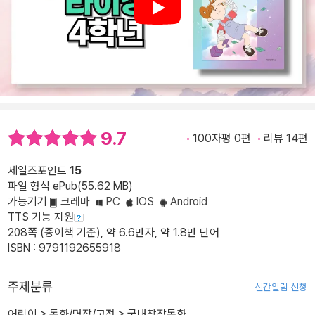
Play
9.7
100자평 0편
리뷰 14편
세일즈포인트
15
파일 형식 ePub(55.62 MB)
가능기기
크레마
PC
IOS
Android
TTS 기능 지원
208쪽 (종이책 기준), 약 6.6만자, 약 1.8만 단어
ISBN : 9791192655918
주제분류
신간알림 신청
어린이
>
동화/명작/고전
>
국내창작동화