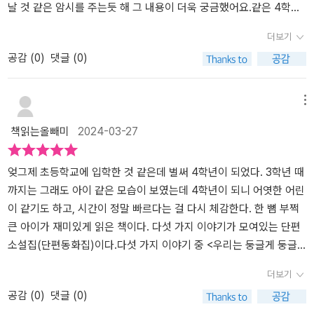
고 싶다. *출판사로부터 도서를 제공받아 주관적으로 작성한 리뷰입
콩을 대신해새싹처럼 생긴 콜리를 데리고 학교로 향합니다.근데 콜리
날 것 같은 암시를 주는듯 해 그 내용이 더욱 궁금했어요.같은 4학년
니다.
는 또 얌전한 성격이 아니에요.말도 참 많고 사교성도 호기심도 참 많
이지만 자기 혼자만어린애 취급을 받는 것 같아 빨리생일이 지나기만
더보기
았기에 가만히 있지 못하고 학교를 배회하기 시작하며 친구인 혜영이
을 바라는 아이...태어날 때부터 인공지능이 지배하는미래의 삶을 미
공감 (
0
)
댓글 (0)
와 준수에게 발칵되버립니다.과연 이들에게 무슨일이 벌어지게 될까
리 지켜보는 듯한 이야기!생일날이 되면 '탈옥' 어플을 다운받아제일
요?​다섯가지 이야기 모두 참 흥미롭고 공감 할수있는 이야기로 구성
먼저 '사랑 제한 모드'를 풀고싶었던 아이는 모드를 풀자마자 평소친
되어있고생각지도 못한 이야기로 상상력과 창의력도 자극시켜주는것
구로만 보이던 남자아이가 유독다르게 보이고 조금씩 좋아하는 마음
메뉴
같아요.'나도 생존수영 했었는데, 마니또할때 그랬었는데, 왜 이걸로
이싹트게 됩니다.그런 자신의 모습을 보고 자기도 다른친구들처럼 어
책읽는올빼미
2024-03-27
싸우지? 만약에 나라면..?나도 콜리 만나보고싶다... '이야기가 끝날때
른이 된 것 같은 느낌이드는 아이는 색다른 경험을 하며한층 더 성장
마다 저에게 들려주는 이야기와 생각이 참 많았어요.어리숙했던 1,2
해 갑니다!~^^해당 출판사로부터 도서를 제공받았습니다.
학년과 달리 4학년이라는 학년은 생각도 많아지고 교우 관계도 깊어
엊그제 초등학교에 입학한 것 같은데 벌써 4학년이 되었다. 3학년 때
지는 시기인것같아요.그래서 책속에 등장하는 또래 친구를 보며 자신
까지는 그래도 아이 같은 모습이 보였는데 4학년이 되니 어엿한 어린
에 대해서 생각해볼수있고, 타인에 대한 이해와 배려그리고 문제해결
이 같기도 하고, 시간이 정말 빠르다는 걸 다시 체감한다. 한 뼘 부쩍
방법, 가치관 형성도 올바르게 자랄수있을것같습니다.무엇보다 너를
큰 아이가 재미있게 읽은 책이다. 다섯 가지 이야기가 모여있는 단편
이해하고 잘할수있다라는 용기와 응원이 가득 담긴 <라이징 4학년>
소설집(단편동화집)이다.​다섯 가지 이야기 중 <우리는 둥글게 둥글
을 4학년 친구들에게 적극 추천해드리고 싶고어른들도 우리 아이를
게>가 특히 인상적이었다. (솔직히 다섯 편 다 인상적이었다고 한다.)
더보기
이해하는데 도움이 될 수 있는 도서인것같아 함께 읽어보면 좋을듯합
학교에서 하는 생존 수영 시간에, 수영을 좋아하는 리안이가 평소와
공감 (
0
)
댓글 (0)
니다.​​​​​​[출판사로부터 도서 협찬을 받았고 본인의 주관적인 견해에 의
다르게 긴장하게 된다. 속도 매스껍고 머리고 아프다. 물에 들어가자