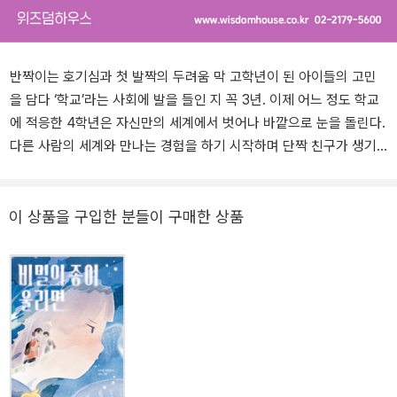
반짝이는 호기심과 첫 발짝의 두려움 막 고학년이 된 아이들의 고민
을 담다 ‘학교’라는 사회에 발을 들인 지 꼭 3년. 이제 어느 정도 학교
에 적응한 4학년은 자신만의 세계에서 벗어나 바깥으로 눈을 돌린다.
다른 사람의 세계와 만나는 경험을 하기 시작하며 단짝 친구가 생기
고, 교우 관계가 넓어지니 자연스럽게 그로 인한 고민도 늘어난다. 그
런 4학년을 응원하고 다독이기 위해 김혜진, 이재문, 문이소, 이나영,
채은하 작가가 반짝반짝 빛나는 이야기 다섯 편을 준비했다. 『라이징
이 상품을 구입한 분들이 구매한 상품
4학년』의 주인공들은 바깥 세상에 대한 호기심으로 가득하면서도 한
편으로는 더 넓은 세상으로 한 발짝 내디뎌야 하는 두려움을 품고 있
다. 「사람을 찾습니다」의 박채이는 별로 친하지 않은 유겸과 둘이서만
수수께끼 풀이를 하게 된다. 「4학년이 되면」의 강솔은 자신을 엄격하
게 통제하는 아빠 때문에 답답함을 느끼고, 「우주 브로콜리는 지구를
정복하지 않아」의 하이랑은 사소한 일로 멀어진 친구 때문에 고민이
다. 「우리는 둥글게 둥글게」의 리안이는 어쩐 일인지 잘하던 수영을