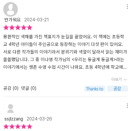
화집이다. 김혜진, 이재문, 문이소, 이나영, 채은하, 다섯 명의 작가가
요.​초등학생이 읽기 좋은 동화집추천합니다출판사로부터 도서 협찬
메뉴
완전히 다른 매력의 다섯 빛깔 동화들을 탄생시켰다. 나는 크게 한
을 받고 본인의 주관적 견해에 의해 작성하였습니다
반가워요
2024-03-21
숨을 쉬고는 사물함에 몸을 기댔다. 아무리 돌이켜봐도 딱히 잘못한
건 없는 거 같은데, 왜 꼬여 버린 건지 알 수가 없었다. 화기애애한 교
실 풍경이 무척이나 멀게 느껴졌다. 지난 학교에서도 이런 기분이었
몽환적인 색채를 가진 책표지가 눈길을 끌었어요. 이 책에는 초등학
지. 나는 무심코 떠오른 생각에 몸을 부르르 떨었다. 그때랑은 다르잖
교 4학년 아이들이 주인공으로 등장하는 이야기 다섯 편이 있어요.
아. 나는 쓸데없는 생각을 떨쳐 내려고 일부러 큰소리를 내어 중얼거
서로 다른 작가들의 이야기라서 분위기와 색깔이 달라서 읽는 재미가
렸다.'이것 참 큰일이네. 나는 누구랑 마니토를 한담.' - 채은하,
쏠쏠했답니다. 그 중 이나영 작가님의 <우리는 둥글게 둥글게>라는
'너는 나의 우렁' 중에서, p.174~175 별로 친하지 않은 친구와 미스터
이야기에서는 생존 수영 수업 시간이 나와요. 초등 4학년에 학교에서
리를 해결하게 된 채이의 이야기, 자신을 엄격하게 통제하는 아빠 때
배우는 특별한 시간이 등장해 저희 아이는 무척 반가워했어요. 주인
더보기
문에 답답함을 느끼는 솔이의 이야기, 유치원 때부터 단짝이던 친구
공 리안이가 두려움을 극복하는 과정이 긍정적인 메세지를 어린이 독
공감 (
0
)
댓글 (0)
와 멀어지게 되어 고민인 하이의 이야기, 잘하던 수영을 할 수 없게 된
자들에게 전해주어서 좋았어요.생생하게 느껴지는 현실적인 이야기
리안이의 비밀, 따돌림을 당할까봐 걱정인 여울이의 이야기 등 다섯
와 상상력을 키워주는 판타지 동화까지 여러 장르를 만나볼 수 있는
명의 아이들은 각자 다른 고민을 안고 있지만, 문제를 해결해 나가는
이 책을 읽어보세요~!!출판사로부터 도서를 제공받아 읽고 주관적인
메뉴
것은 결코 혼자가 아니다. 친구들과의 관계를 통해 어려움을 풀어 나
생각을 쓴 리뷰입니다.
ssjlzzang
2024-03-26
가는 아이들의 이야기는 딱 그 시기에 걸맞는 눈높이와 사려 깊음으
로 공감을 불러 일으킨다. 이 작품은 기획 단계부터 오로지 4학년만