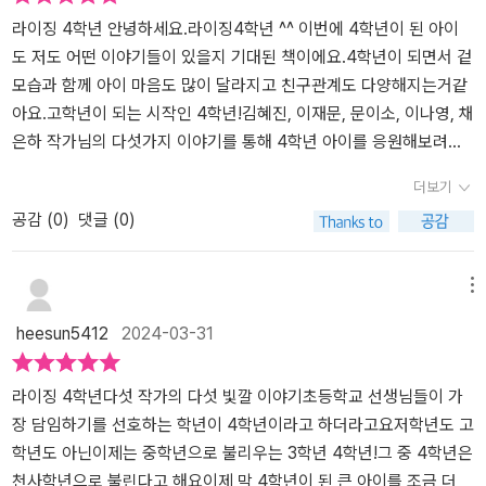
방을 찾아 준 사람을 찾는추리물의 느낌이나는 [사람을 찾습니다].4
라이징 4학년 안녕하세요.라이징4학년 ^^ 이번에 4학년이 된 아이
학년 친구들은 과연 가방을 찾아준사람을 찾을 수 있을까요?흥미진
도 저도 어떤 이야기들이 있을지 기대된 책이에요.4학년이 되면서 겉
진한 과정을 만나보세요!두번 째 동화 [4학년이 되면]은 어느 미래가
모습과 함께 아이 마음도 많이 달라지고 친구관계도 다양해지는거같
배경이었어요. 태어나자마자 인공 뇌를이식해서 여러 종류의 어플을
아요.고학년이 되는 시작인 4학년!김혜진, 이재문, 문이소, 이나영, 채
깔아관리한다고 해요. 4학년이 되면 키즈록 모드를풀 수 있는 해킹
은하 작가님의 다섯가지 이야기를 통해 4학년 아이를 응원해보려
어플을 몰래 깔 수 있어서4학년 생일이 지나기만을 바라는 강솔. 4학
고 합니다 :)아이와 재밌게 책읽고 서평남겨보겠습니다.책의 차례
더보기
년 생일이 지나고 첫 업데이트 때해킹 어플을 깐 뒤 ‘사랑 제한 모
를 먼저 살펴볼게요^^다섯작가님의 다섯빛깔 맞춤동화집!더 넓은 세
공감 (
0
)
댓글 (0)
드’를 해제 한솔이에게 어떤 일이 벌어질까요?[4학년이 되면]을 읽으
상으로 날아오를 4학년을 위한 이야기가 가득있어요 :)첫번째 사람
며 첫사랑에 관한아이들의 마음도 조금 엿볼 수 있었어요.세번째 동
을 찾습니다. 이야기부터 아이가 읽으면서 공감가는 부분이 많다
화 [우주 브로콜리는 지구를 정복하지 않아]의 주인공 하이랑은길고
고 하더라구요 :)이야기는 서한빛의 동생 한결이의 노란색 가방을 찾
메뉴
양이들에게 물과 음식을 주다가우연히 우주 브로콜리를 도와주게 되
아준 사람을 찾으면서 이야기가 나와요. 아이랑 함께 읽으면서 과
heesun5412
2024-03-31
어요.강낭콩 대신 우주 브로콜리를학교에 가지고 갖다가 학교에 소란
연 누가 찾아주었을지 책속 친구들의 용의자의 범위를 줄여나가고 추
이 일어나요.우주 브로콜리 때문에 영혜, 준수와한바탕 소동을 겪으
리하는 과정이 재밌었다고해요.특히 " 어떨 땐 3,4학년을 묶여서 중
며 친구과의갈등도 다시 생각하게 되는 하이랑.[우주 브로콜리는 지
학년이라고 어린취급을 받고 이럴땐 고학년으로 묶여서 같이 고생이
라이징 4학년다섯 작가의 다섯 빛깔 이야기초등학교 선생님들이 가
구를 정복하지 않아]를읽으며 서로 다른 존재, 다른 생각,다른 가치에
다 4학년은 진짜 애매한 학년이다."부분 읽을때는 학교생활 이야
장 담임하기를 선호하는 학년이 4학년이라고 하더라고요저학년도 고
대해 인정하고 이해함에 대해생각해볼 수 있어서 좋았어요.네번째 동
기 하면서 억울한 부분을 말해주더라구요 :)가방을 찾아준 사람을 찾
학년도 아닌이제는 중학년으로 불리우는 3학년 4학년!그 중 4학년은
화 [우리는 둥글게 둥글게]는4학년이 되면 하게 되는 생존수영 시간
아보면서 재밌게 읽어나갔어요.두번째 4학년이 되면 이야기에서
천사학년으로 불린다고 해요이제 막 4학년이 된 큰 아이를 조금 더