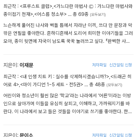
나는 누가 들을까 봐 최대한 작게 속삭였다. 우렁각시 이야기가 퍼뜩
최근작 :
<프루스트 클럽>
,
<가느다란 마법사 ㉢ : 가느다란 마법사와
머릿속에서 되살아났다. 우렁각시도 혼잣말에 대답부터 했는데. 눈이
종이접기 천재>
,
<어스름 청소부>
… 총 69종
(모두보기)
따끔따끔하도록 우렁이를 빤히 들여다봤지만, 우렁이는 그대로였다.
나는 미심쩍게 다시 물었다.
느슨하게 풀어진 나사와 벽돌 틈에서 자라난 이끼, 쓰다 만 문장과 막
“너 말할 수 있어?” _「너는 나의 우렁」
깎은 연필을 좋아한다. 흔하디흔해서 도리어 희미한 이야기들을 그러
모아, 종이 뒷면에 자국이 남도록 꾹꾹 눌러쓰고 싶다. 『완벽한 사과
는 없다』 『우리는 얼굴을 찾고 있어』 『어스름 청소부』 등의 청소년소
설과 『아로와 완전한 세계』 『가느다란 마법사와 아주 착한 타파하』
『일주일의 학교』 등 여러 동화를 썼다.
지은이:
이재문
저자파일
신간알림 신청
최근작 :
<내 인생 치트 키 : 실수를 삭제하시겠습니까?>
,
<드래곤 히
어로 4>
,
<마이 가디언 1~5 세트 - 전5권>
… 총 48종
(모두보기)
어린이와 청소년이 훨씬 많은 ‘학교’라는 나라에서 ‘어른’이라는 이방
인으로 살아가며 이들을 유심히 살피고, 이해하고, 가까워지기를 바
란다. 이 나라에서 보고 들은 것들을 이야기로 쓰기를 좋아한다. 한편,
나다운 이야기가 무엇인지 발견하려 노력하는 중이다. 『내 인생 치트
키: 실수를 삭제하시겠습니까?』가 독자 여러분의 치트 키가 되길 소
망한다. 지은 책으로 동화 『몬스터 차일드』, 『언니는 외계인』, 『히든:
지은이:
문이소
저자파일
신간알림 신청