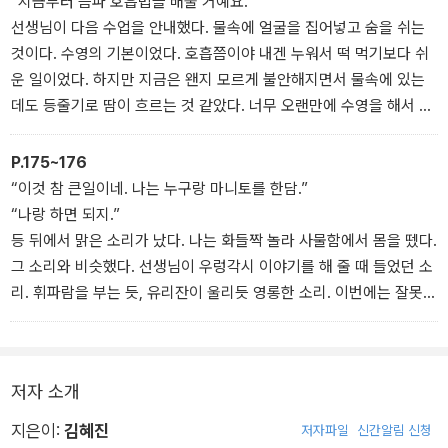
“지금부터 음파 호흡법을 배울 거예요.”
로콜리는 지구를 정복하지 않아」
선생님이 다음 수업을 안내했다. 물속에 얼굴을 집어넣고 숨을 쉬는
것이다. 수영의 기본이었다. 호흡쯤이야 내겐 누워서 떡 먹기보다 쉬
운 일이었다. 하지만 지금은 왠지 모르게 불안해지면서 물속에 있는
데도 등줄기로 땀이 흐르는 것 같았다. 너무 오랜만에 수영을 해서 그
런가? 나는 물안경을 고쳐 쓰고 숨을 최대한 들이마셨다. 이제 음파를
하면 된다. 그런데…….
P.175~176
‘켁!’
“이것 참 큰일이네. 나는 누구랑 마니토를 한담.”
얼굴을 물에 넣자마자 고개를 들었다. 저절로 기침이 쏟아졌다. 이럴
“나랑 하면 되지.”
리가 없는데……. 당황스러웠다.
등 뒤에서 맑은 소리가 났다. 나는 화들짝 놀라 사물함에서 몸을 뗐다.
“괜찮아?”
그 소리와 비슷했다. 선생님이 우렁각시 이야기를 해 줄 때 들었던 소
놀란 유민이가 눈을 동그랗게 뜨고 물었다.
리. 휘파람을 부는 듯, 유리잔이 울리듯 영롱한 소리. 이번에는 잘못
“어. 물안경을 잘못 썼나 봐.”
들은 게 아니다. 내 뒤에 있는 건 사물함과 벽, 그리고 우렁이가 있는
나는 대충 둘러대며 물안경을 벗어 탈탈 털었다. 대수롭지 않게 말했
채집통뿐이었다. 나는 우렁이를 뚫어져라 바라봤다. 우렁이는 아무것
지만 가슴은 정신없이 뛰었다. _「우리는 둥글게 둥글게」
도 모르는 듯 바닥에 붙어 있기만 했다. 나는 주위를 살피다 우렁이에
저자 소개
게 다가섰다.
“혹시 방금 네가 말한 거니?”
지은이:
김혜진
저자파일
신간알림 신청