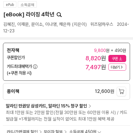
ePub
소득공제
[eBook] 라이징 4학년
김혜진
,
이재문
,
문이소
,
이나영
,
채은하
(지은이)
위즈덤하우스
2024-
12-23
전자책
9,800
원 + 490원
8,820
원
쿠폰할인가
쿠폰
7,497
원
카드최대혜택가
더보기
(+쿠폰 적용 시)
종이책
12,600
원
알라딘 만권당 삼성카드, 알라딘 15% 청구 할인
최대 1만원 또는 2만원 할인(전월 30만원 또는 60만원 이용 시) / 카드
발급월 +1개월까지는 전월 실적이 없어도 최대 1만원 혜택 제공
카드/간편결제 할인
무이자 할부
소득공제 450원