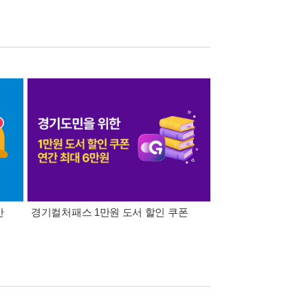
간
경기컬처패스 1만원 도서 할인 쿠폰
삼성카드가 쏜다! 알라