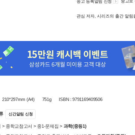
중고로
중고 등록알림 신청
관심 저자, 시리즈의 출간 알
210*297mm (A4)
751g
ISBN : 9791169409506
류
신간알림 신청
서
>
중학교참고서
>
중1-문제집
>
과학(중등1)