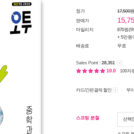
정가
17,500
15,7
판매가
마일리지
870원(5
+ 5만원
배송료
무료
Sales Point :
28,351
10.0
100자평
카드/간편결제 할인
무이
스프링 분철
선택
스프링 