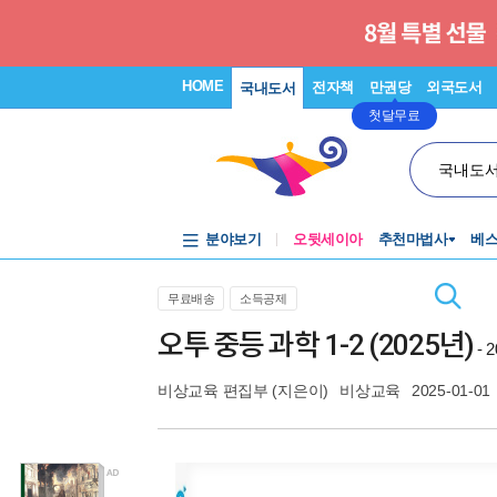
HOME
전자책
만권당
외국도서
국내도서
첫달무료
국내도
분야보기
오뒷세이아
추천마법사
베
무료배송
소득공제
오투 중등 과학 1-2 (2025년)
-
비상교육 편집부
(지은이)
비상교육
2025-01-01