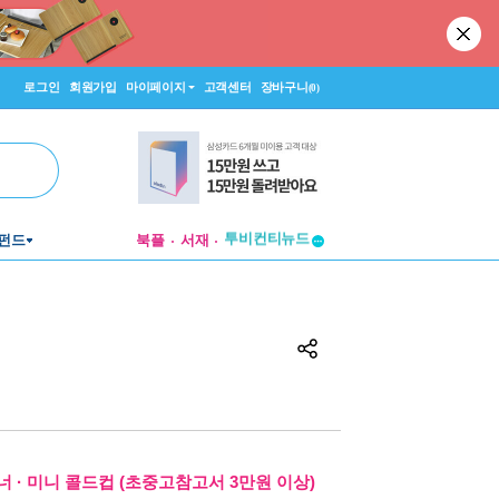
로그인
회원가입
마이페이지
고객센터
장바구니
(0)
투비컨티뉴드
펀드
북플
서재
창작플랫폼
투비컨티뉴드
 · 미니 콜드컵 (초중고참고서 3만원 이상)