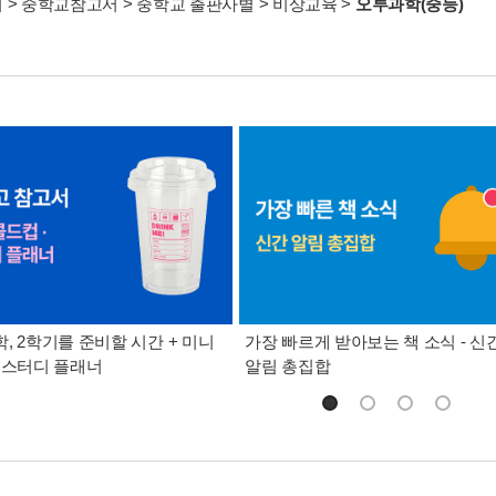
서
>
중학교참고서
>
중학교 출판사별
>
비상교육
>
오투과학(중등)
, 2학기를 준비할 시간 + 미니
가장 빠르게 받아보는 책 소식 - 신
 스터디 플래너
알림 총집합