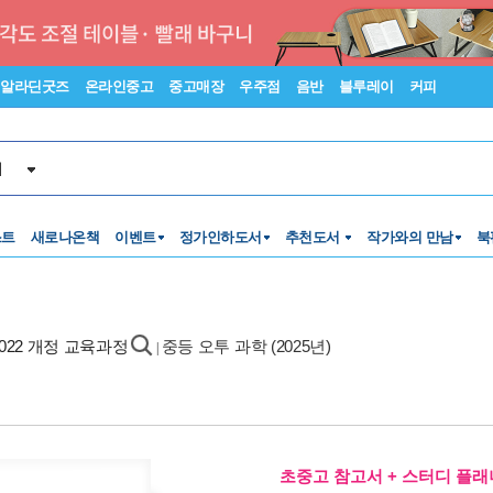
알라딘굿즈
온라인중고
중고매장
우주점
음반
블루레이
커피
서
스트
새로나온책
이벤트
정가인하도서
추천도서
작가와의 만남
북
 2022 개정 교육과정
중등 오투 과학 (2025년)
|
초중고 참고서 + 스터디 플래너