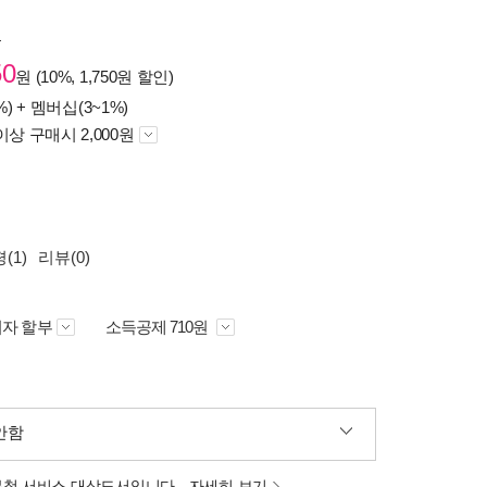
원
50
원 (10%, 1,750원 할인)
%) +
멤버십(3~1%)
이상 구매시 2,000원
(1)
리뷰(0)
자 할부
소득공제 710원
안함
분철 서비스 대상도서입니다.
자세히 보기