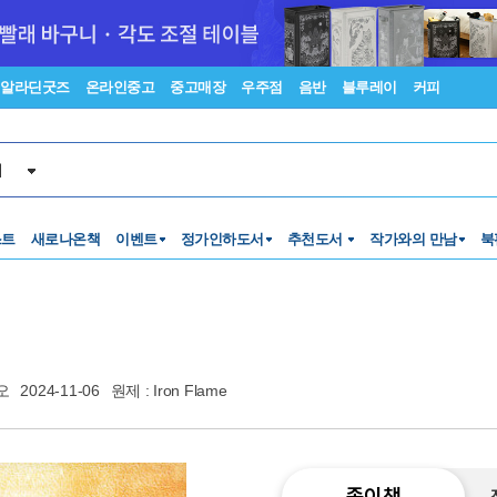
알라딘굿즈
온라인중고
중고매장
우주점
음반
블루레이
커피
서
스트
새로나온책
이벤트
정가인하도서
추천도서
작가와의 만남
북
오
2024-11-06
원제 : Iron Flame
종이책