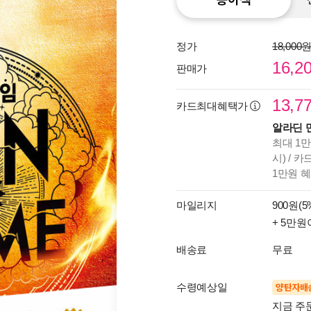
정가
18,000
16,2
판매가
13,7
카드최대혜택가
알라딘 
최대 1만
시) / 
1만원 
마일리지
900원(5
+ 5만원
배송료
무료
수령예상일
양탄자배
지금 주문