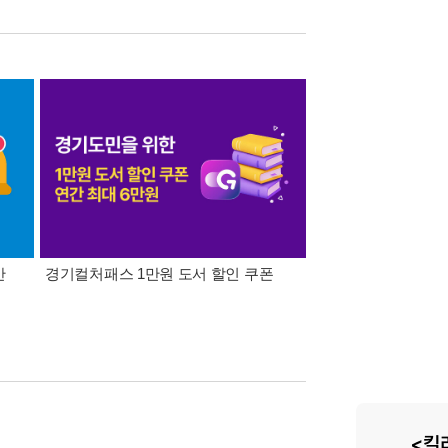
간
경기컬처패스 1만원 도서 할인 쿠폰
삼성카드가 쏜다! 알라