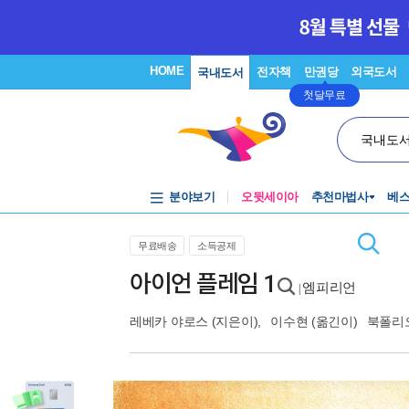
HOME
전자책
만권당
외국도서
국내도서
첫달무료
국내도
분야보기
오뒷세이아
추천마법사
베
무료배송
소득공제
아이언 플레임 1
엠피리언
|
레베카 야로스
(지은이),
이수현
(옮긴이)
북폴리