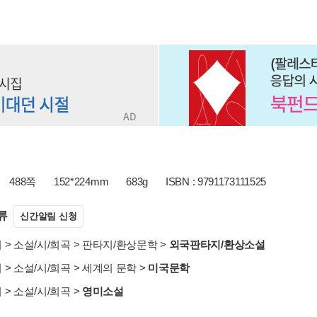
488쪽
152*224mm
683g
ISBN : 9791173111525
류
신간알림 신청
서
>
소설/시/희곡
>
판타지/환상문학
>
외국판타지/환상소설
서
>
소설/시/희곡
>
세계의 문학
>
미국문학
서
>
소설/시/희곡
>
영미소설