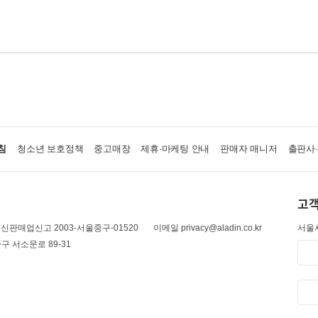
침
청소년 보호정책
중고매장
제휴·마케팅 안내
판매자 매니저
출판사
고객
신판매업신고 2003-서울중구-01520
이메일 privacy@aladin.co.kr
서울시
구 서소문로 89-31