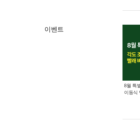
이벤트
8월 특
이동식 