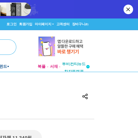
로그인
회원가입
마이페이지
고객센터
장바구니
(0)
투비컨티뉴드
펀드
북플
서재
창작플랫폼
투비컨티뉴드