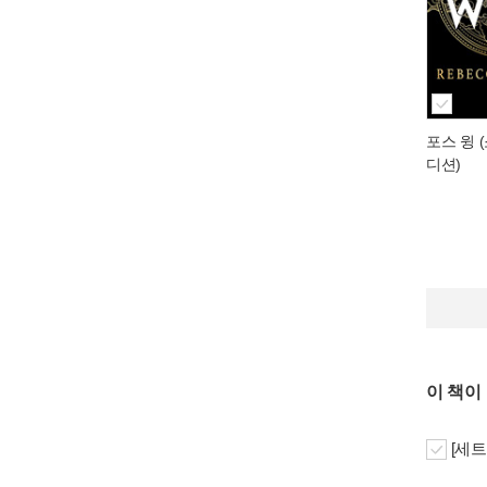
포스 윙 
디션)
이 책이
[세트