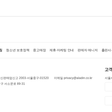
침
청소년 보호정책
중고매장
제휴·마케팅 안내
판매자 매니저
출판사
고객
신판매업신고 2003-서울중구-01520
이메일 privacy@aladin.co.kr
서울시
구 서소문로 89-31