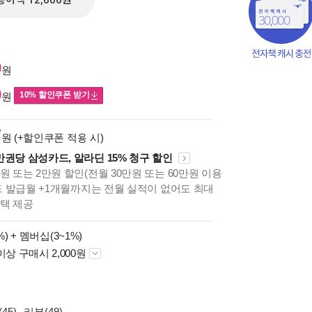
종이책 12,600원
0
원
0
10% 할인쿠폰 받기
원
7
원 (+할인쿠폰 적용 시)
만권당 삼성카드, 알라딘 15% 청구 할인
원 또는 2만원 할인(전월 30만원 또는 60만원 이용
카드 발급월 +1개월까지는 전월 실적이 없어도 최대
혜택 제공
책의
%) +
멤버십(3~1%)
보기
이상 구매시 2,000원
다.
45)
리뷰(49)