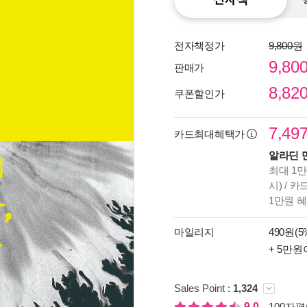
전자책정가
9,800원
9,80
판매가
8,82
쿠폰할인가
7,49
카드최대혜택가
알라딘 
최대 1만
시) / 
1만원 
종이
마일리지
490원(5
미리
+ 5만원
입니
Sales Point :
1,324
9.0
100자평(