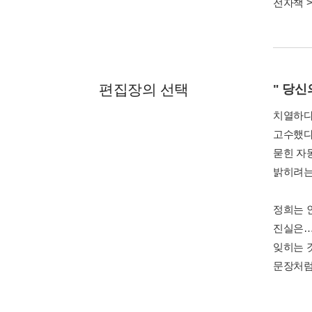
전자책
편집장의 선택
" 당신
치열하다
고수했다.
묻힌 자
밝히려는
정희는 
진실은…
잊히는 것
문장처럼