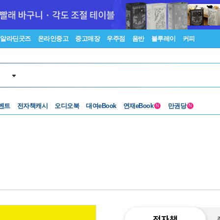
알라딘굿즈
온라인중고
중고매장
우주점
음반
블루레이
커피
벤트
전자책캐시
오디오북
대여eBook
연재eBook
만권당
N
N
전자책