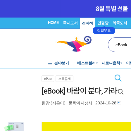
HOME
국내도서
만권당
외국도서
전자책
첫달무료
eBook
분야보기
베스트셀러
새로나온책
이
ePub
소득공제
[eBook] 바람이 분다, 가라
한강
(지은이)
문학과지성사
2024-10-28