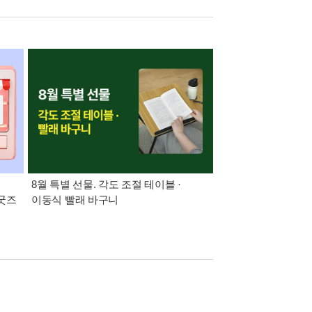
:
8월 특별 선물. 각도 조절 테이블 ·
21세기 최고의 책
 굿즈
이동식 빨래 바구니