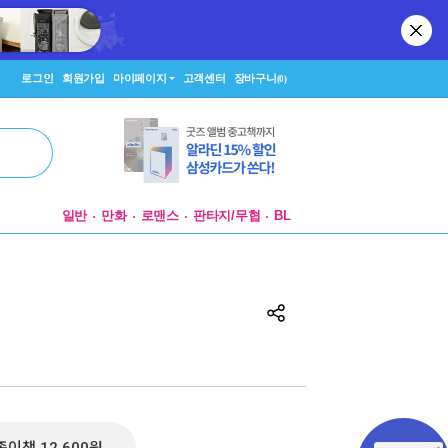
로그인
회원가입
마이페이지
고객센터
장바구니
(0)
일반
만화
로맨스
판타지/무협
BL