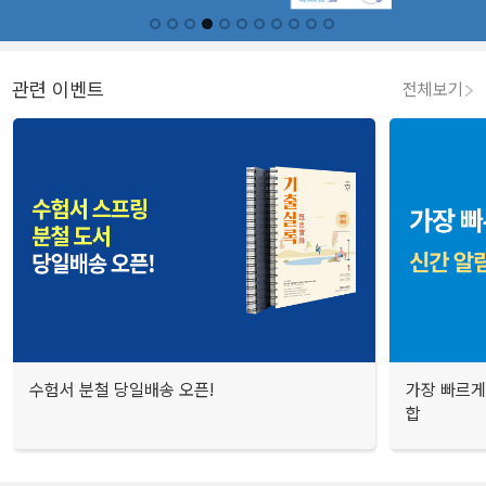
관련 이벤트
전체보기
수험서 분철 당일배송 오픈!
가장 빠르게
합