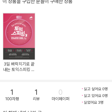
이 상품을 구입한 분들이 구매한 상품
문제도 쉽게 풀 수 있게 하는 만능 문장과 제니쌤의 적용 팁까지!
- 초 단기 완성에 최적화 지나치게 두꺼운 교재와 많은 학습량은
시간낭비! 핵심만 모아 슬림해진 학습량과 제니쌤의 독보적인 벼
락치기 플랜으로 초단기 목표레벨 완성! <교재 구성> STEP 1
만점 전략 10년차 토스 강사 제니쌤이 알려주는 벼락치기 플랜과
파트별 만점 전략 STEP 2 유형 연습 방대한 토스 유형을 핵심만
슬림하게 유튜브 무료강의와 함께 마스터 하기 STEP 3 템플릿
& 만능 문장 만능문장을 유튜브 영상 무한 반복과 교재 복습으로
자동 암기 하기 STEP 4 실전 모의고사 교재에 수록된 모든 문제
3일 벼락치기로 끝
내는 토익스피킹 만
를 모의고사 영상으로 실제처럼 연습하고, 제니쌤의 만능 문장 적
능문장 모음.ZIP
용 팁으로 마무리 하기
읽고 싶어요 0명
1
1
0
읽고 있어요 0명
100자평
리뷰
마이페이퍼
읽었어요 3명