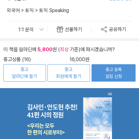
외국어
>
토익
>
토익 Speaking
선물하기
공유하기
이 책을 알라딘에
5,800
원 (
최상
기준)에 파시겠습니까?
중고상품 (16)
16,000원
중고
중고
중고 등록
알라딘에 팔기
회원에게 팔기
알림 신청