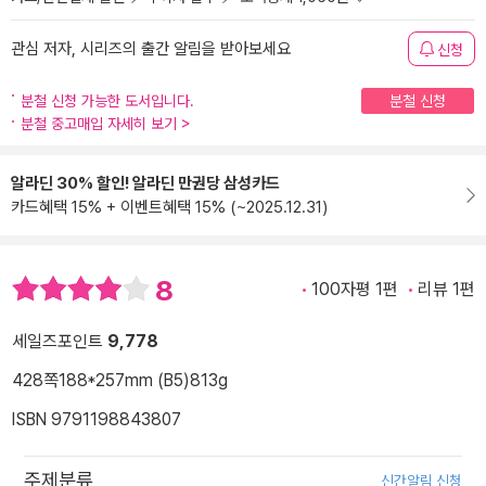
관심 저자, 시리즈의 출간 알림을 받아보세요
신청
분철 신청 가능한 도서입니다.
분철 신청
분철 중고매입 자세히 보기
>
알라딘 30% 할인! 알라딘 만권당 삼성카드
카드혜택 15% + 이벤트혜택 15% (~2025.12.31)
8
100자평 1편
리뷰 1편
세일즈포인트
9,778
428쪽
188*257mm (B5)
813g
ISBN 9791198843807
주제분류
신간알림 신청