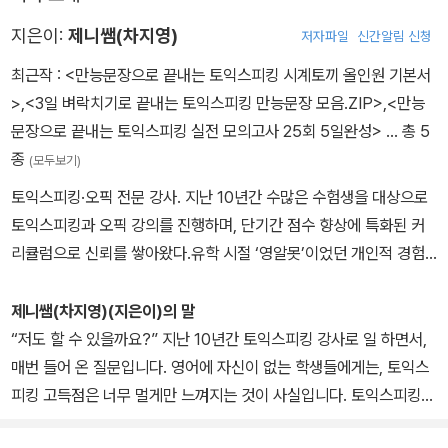
지은이:
제니쌤(차지영)
저자파일
신간알림 신청
최근작 :
<만능문장으로 끝내는 토익스피킹 시계토끼 올인원 기본서
>
,
<3일 벼락치기로 끝내는 토익스피킹 만능문장 모음.ZIP>
,
<만능
문장으로 끝내는 토익스피킹 실전 모의고사 25회 5일완성>
… 총 5
종
(모두보기)
토익스피킹·오픽 전문 강사. 지난 10년간 수많은 수험생을 대상으로
토익스피킹과 오픽 강의를 진행하며, 단기간 점수 향상에 특화된 커
리큘럼으로 신뢰를 쌓아왔다.유학 시절 ‘영알못’이었던 개인적 경험
을 바탕으로, 복잡한 표현보다 쉽고 명확한 문장이 실제 말하기에서
가장 강력하다는 학습 철학을 확립했다. 이후 이를 ‘만능문장’이라는
제니쌤(차지영)(지은이)의 말
형태로 체계화해, 누구나 따라 하면 말이 나오도록 돕는 실전 중심의
“저도 할 수 있을까요?” 지난 10년간 토익스피킹 강사로 일 하면서,
강의를 이어오고 있다. 현재는 ‘시계토끼’ 브랜드를 통해 기본서, 포켓
매번 들어 온 질문입니다. 영어에 자신이 없는 학생들에게는, 토익스
북, 유튜브 강의, 실전 모의고사까지 연계된 All-in-One 학습 시스템
피킹 고득점은 너무 멀게만 느껴지는 것이 사실입니다. 토익스피킹은
을 운영하며, 노베이스 수험생부터 단기 고득점을 목표로 하는 수험
보기에는 굉장히 어렵게 보이지만, 양질의 문장을 익히고 응용하는