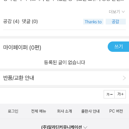
네요. 공부하는데 크게 문제가 되진 않지만, 답안이 잘못 들어가
더보기
있는 것은 꽤 실망스럽습니다. 검수에 조금 더 신경을 써서 개정
공감 (
4
)
댓글 (0)
해주시면 좋겠습니다.
쓰기
마이페이퍼 (0편)
등록된 글이 없습니다
반품/교환 안내
로그인
전체 메뉴
회사 소개
출판사 안내
PC 버전
(주)알라딘커뮤니케이션