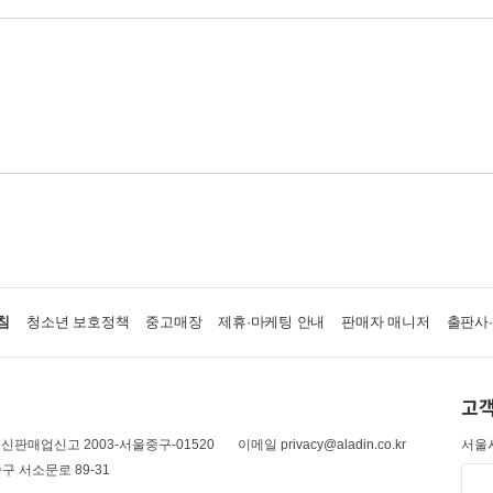
침
청소년 보호정책
중고매장
제휴·마케팅 안내
판매자 매니저
출판사
고객
신판매업신고 2003-서울중구-01520
이메일 privacy@aladin.co.kr
서울시
구 서소문로 89-31