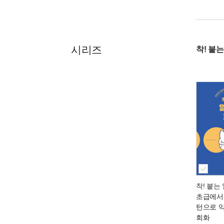
시리즈
착! 붙
착! 붙는
초급에서
턴으로 
회화