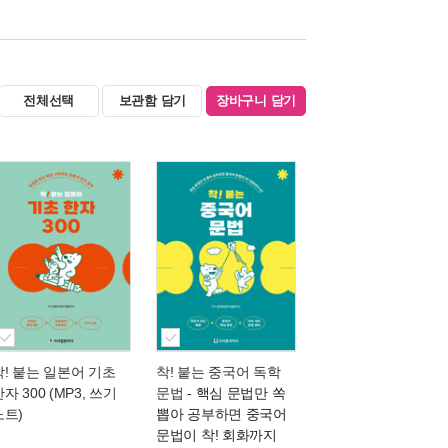
전체선택
보관함 담기
장바구니 담기
착! 붙는 일본어 기초
착! 붙는 중국어 독학
자 300 (MP3, 쓰기
문법
- 핵심 문법만 쏙
노트)
뽑아 공부하면 중국어
문법이 착! 회화까지