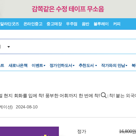
알라딘굿즈
온라인중고
중고매장
우주점
음반
블루레이
커피
서
스트
새로나온책
이벤트
정가인하도서
추천도서
작가와의 만남
북
리얼 현지 회화를 입에 착! 풍부한 어휘까지 한 번에 착!
착! 붙는 외
|
케이션)
2024-08-10
정가
16,800