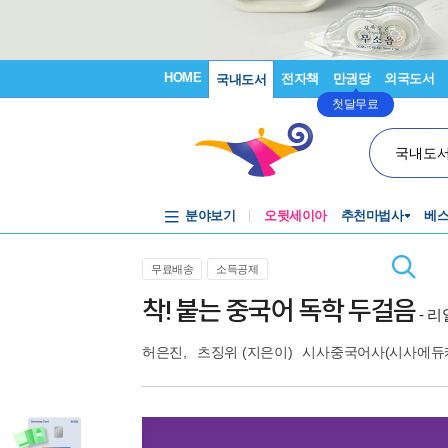
HOME
전자책
만권당
외국도서
국내도서
첫달무료
국내도
분야보기
오뒷세이아
추천마법사
베
무료배송
소득공제
착! 붙는 중국어 독학 두걸음
- 
허은진
,
츠징위
(지은이)
시사중국어사(시사에듀