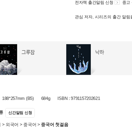
전자책 출간알림 신청
중고
관심 저자, 시리즈의 출간 알
188*257mm (B5)
684g
ISBN : 9791157202621
류
신간알림 신청
서
>
외국어
>
중국어
>
중국어 첫걸음