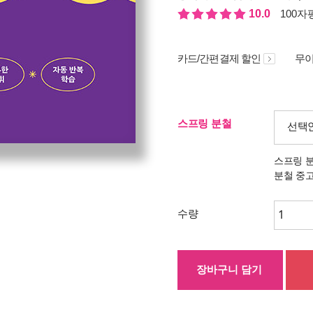
10.0
100자평
카드/간편결제 할인
무이
스프링 분철
선택
스프링 
분철 중
수량
장바구니 담기