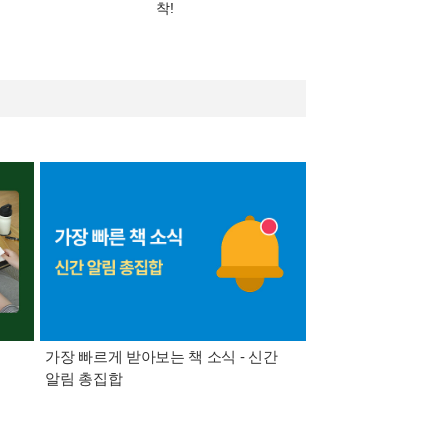
착!
가장 빠르게 받아보는 책 소식 - 신간
경기컬처패스 1만원 
알림 총집합