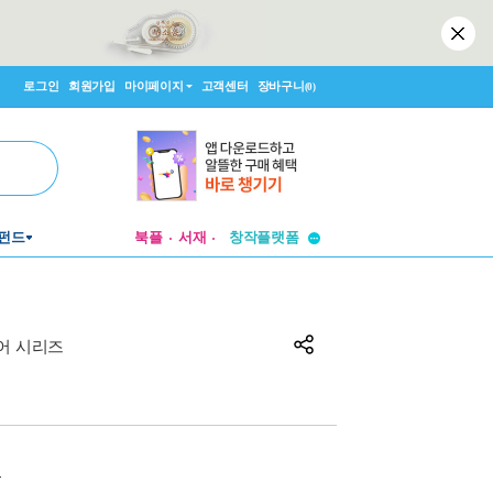
로그인
회원가입
마이페이지
고객센터
장바구니
(0)
투비컨티뉴드
펀드
북플
서재
창작플랫폼
투비컨티뉴드
국어 시리즈
원