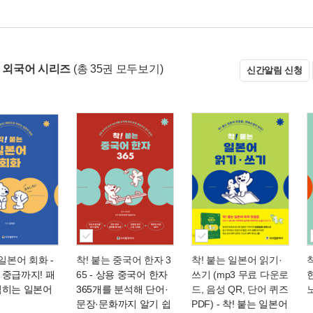
는 외국어 시리즈
(총 35권 모두보기)
신간알림 신청
 일본어 회화
-
착! 붙는 중국어 한자 3
착! 붙는 일본어 읽기·
 중급까지! 패
65
- 상용 중국어 한자
쓰기 (mp3 무료 다운로
한
익히는 일본어
365개를 분석해 단어·
드, 음성 QR, 단어 퀴즈
문장·문화까지 알기 쉽
PDF)
- 착! 붙는 일본어