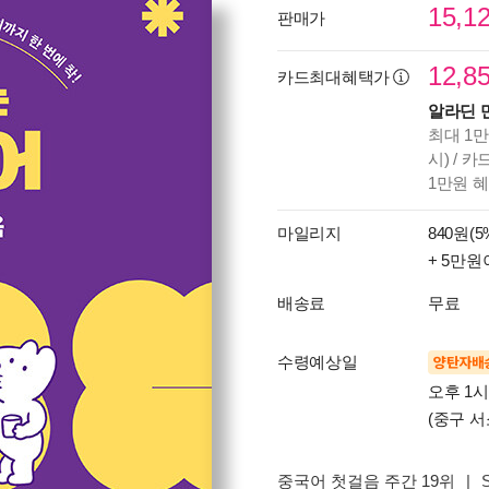
15,1
판매가
12,8
카드최대혜택가
알라딘 
최대 1만
시) / 
1만원 
마일리지
840원(5
+ 5만원
배송료
무료
수령예상일
양탄자배
오후 1
(중구 서
중국어 첫걸음 주간 19위
|
S