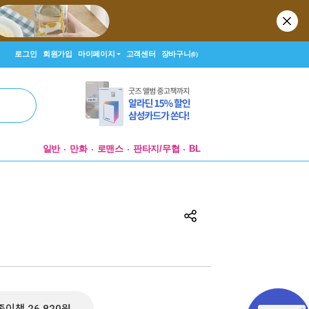
로그인
회원가입
마이페이지
고객센터
장바구니
(0)
일반
만화
로맨스
판타지/무협
BL