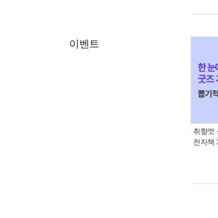
이벤트
취향껏 
전자책 