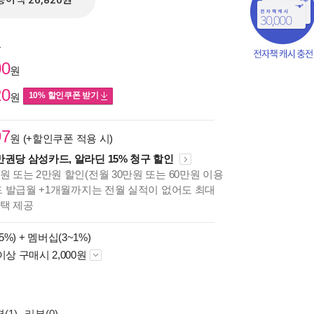
종이책 26,820원
원
00
원
20
10% 할인쿠폰 받기
원
97
원 (+할인쿠폰 적용 시)
만권당 삼성카드, 알라딘 15% 청구 할인
원 또는 2만원 할인(전월 30만원 또는 60만원 이용
카드 발급월 +1개월까지는 전월 실적이 없어도 최대
혜택 제공
책의
보기
5%) +
멤버십(3~1%)
다.
이상 구매시 2,000원
(1)
리뷰(0)