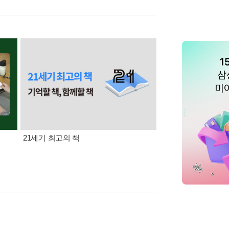
21세기 최고의 책
삼성카드가 쏜다! 알라