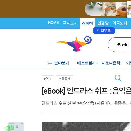
HOME
국내도서
만권당
외국도서
전자책
첫달무료
eBook
분야보기
베스트셀러
새로나온책
이
ePub
소득공제
[eBook] 안드라스 쉬프 : 음
안드라스 쉬프 (Andras Schiff)
(지은이),
윤종욱
,