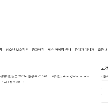
침
청소년 보호정책
중고매장
제휴·마케팅 안내
판매자 매니저
출판사
고객
신판매업신고 2003-서울중구-01520
이메일 privacy@aladin.co.kr
서울시
구 서소문로 89-31