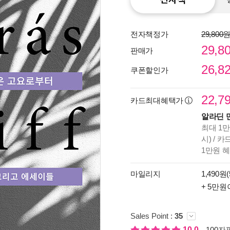
전자책정가
29,800
29,8
판매가
26,8
쿠폰할인가
22,7
카드최대혜택가
알라딘 
최대 1만
시) / 
1만원 
종이
미리
마일리지
1,490원(
입니
+ 5만원
Sales Point :
35
10.0
100자평