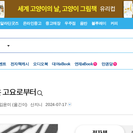
알라딘굿즈
온라인중고
중고매장
우주점
음반
블루레이
커피
벤트
전자책캐시
오디오북
대여eBook
연재eBook
만권당
N
N
악은 고요로부터
김윤미
(옮긴이)
산지니
2024-07-17
전자책