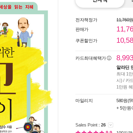
전자책정가
11,760
11,7
판매가
10,5
쿠폰할인가
8,99
카드최대혜택가
알라딘 
최대 1만
시) / 
1만원 
종이
미리
마일리지
580원(5
입니
+ 5만원
Sales Point :
26
9.9
100자평(