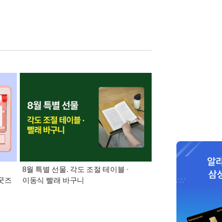
:
8월 특별 선물. 각도 조절 테이블 ·
21세기 최고의 책
 굿즈
이동식 빨래 바구니