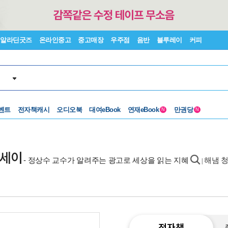
알라딘굿즈
온라인중고
중고매장
우주점
음반
블루레이
커피
벤트
전자책캐시
오디오북
대여eBook
연재eBook
만권당
N
N
에세이
- 정상수 교수가 알려주는 광고로 세상을 읽는 지혜
해냄 
|
전자책