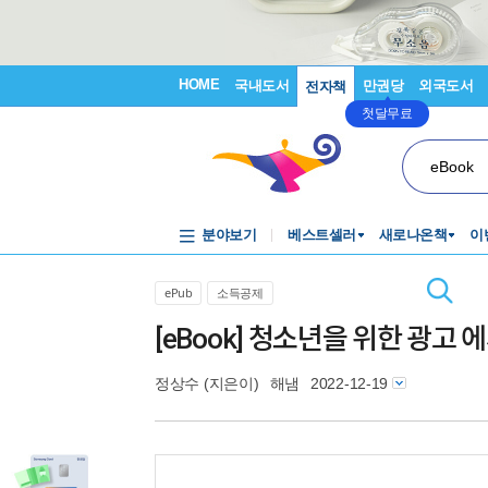
HOME
국내도서
만권당
외국도서
전자책
첫달무료
eBook
분야보기
베스트셀러
새로나온책
이
ePub
소득공제
[eBook] 청소년을 위한 광고 
정상수
(지은이)
해냄
2022-12-19