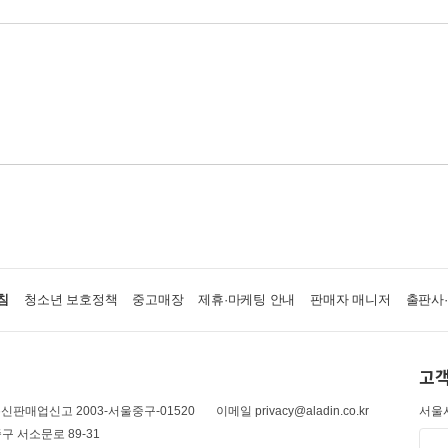
침
청소년 보호정책
중고매장
제휴·마케팅 안내
판매자 매니저
출판사
고객
신판매업신고 2003-서울중구-01520
이메일 privacy@aladin.co.kr
서울시
구 서소문로 89-31