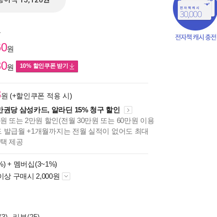
종이책 15,120원
원
60
원
80
10% 할인쿠폰 받기
원
3
원 (+할인쿠폰 적용 시)
만권당 삼성카드, 알라딘 15% 청구 할인
원 또는 2만원 할인(전월 30만원 또는 60만원 이용
카드 발급월 +1개월까지는 전월 실적이 없어도 최대
혜택 제공
책의
보기
%) +
멤버십(3~1%)
다.
이상 구매시 2,000원
3)
리뷰(25)