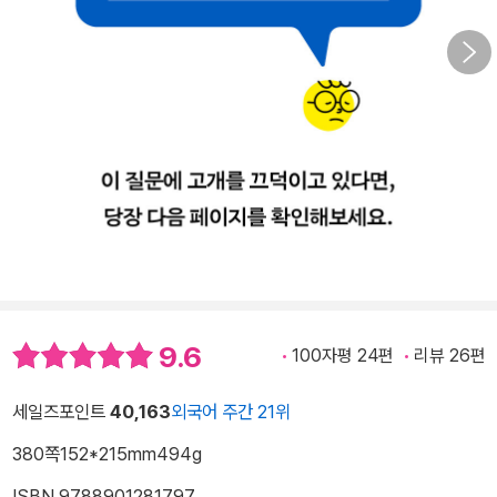
9.6
100자평 24편
리뷰 26편
세일즈포인트
40,163
외국어 주간 21위
380쪽
152*215mm
494g
ISBN 9788901281797