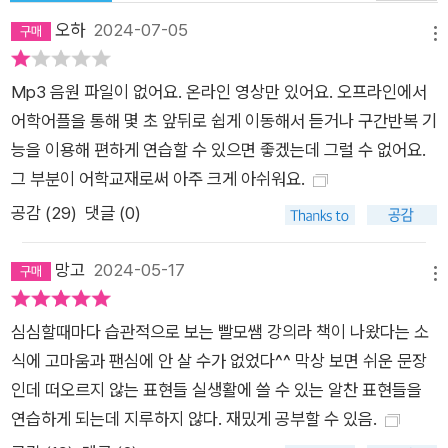
하기 위한 현실 밀착형 생활 영어 또 다른 특징은 실생활과 밀접
오하
2024-07-05
메뉴
하게 닿아 있어서 배우고 싶고 활용하고 싶은 표현들을 알려준다
는 점이다. 선택한 주제 표현이나 예문들을 보고 있으면 어떻게
Mp3 음원 파일이 없어요. 온라인 영상만 있어요. 오프라인에서
이런 것까지 가르칠 생각을 했는지 감탄사가 절로 나온다는 게 구
어학어플을 통해 몇 초 앞뒤로 쉽게 이동해서 듣거나 구간반복 기
독자들의 반응이다. 이 책에는 다음과 같은 표현들이 소개된다.
능을 이용해 편하게 연습할 수 있으면 좋겠는데 그럴 수 없어요.
We lost almost two weeks’ worth of work 거의 2주 치의
그 부분이 어학교재로써 아주 크게 아쉬워요.
작업량을 날렸어요 I know it’s not my fault, but there’s still a
공감 (
29
)
댓글 (0)
part of me that feels guilty. 내 탓이 아니라는 것은 알지만, 그
래도 죄책감이 드는 마음도 있어. Let’s take a break. Or bett
망고
2024-05-17
er yet, let’s get some coffee. 잠깐 쉬자. 아니면 커피를 마셔
메뉴
도 좋고. Just so you know, I’m not just doing this for the m
심심할때마다 습관적으로 보는 빨모쌤 강의라 책이 나왔다는 소
oney. 참고로, 난 이걸 돈만 보고 하는 게 아니야. 이렇게 일상을
식에 고마움과 팬심에 안 살 수가 없었다^^ 막상 보면 쉬운 문장
영어로 말하는 연습은 우리의 경험, 생각, 느낌 등을 소통하기 위
인데 떠오르지 않는 표현들 실생활에 쓸 수 있는 알찬 표현들을
한 쓸모 있는 표현들을 배울 수 있게 해준다. 빨모쌤과 함께 평소
연습하게 되는데 지루하지 않다. 재밌게 공부할 수 있음.
거의 매일같이 쓰게 되는 말들을 가장 자연스러운 영어 표현으로