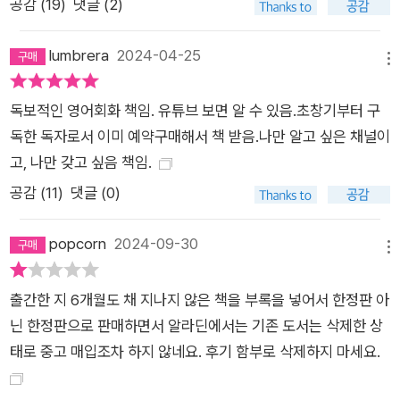
배워보자. 실제 외국인과 영어로 대화하는 것이 한결 편해질 것이
공감 (
19
)
댓글 (2)
다. 이해는 한 번만 하고 연습은 백 번 시키는 빨모쌤의 진짜 말하
기 훈련 많은 사람들이 효과적인 영어 학습 방법을 물어보고 또
lumbrera
2024-04-25
메뉴
기대한다. 하지만 빨모쌤은 “빠르고 쉽게 영어를 배울 수 있는 방
법은 없다. 그럼에도 어떤 비법이 있을 거라는 생각이 불필요한
독보적인 영어회화 책임. 유튜브 보면 알 수 있음.초창기부터 구
학습 고민과 스트레스를 낳는다”며 일침 한다. 그리고 언어를 배
독한 독자로서 이미 예약구매해서 책 받음.나만 알고 싶은 채널이
우는 유일한 방법은 스스로 소리 내 말하기를 반복해서 그 감각을
고, 나만 갖고 싶음 책임.
몸에 익히는 것뿐이라고 조언한다. 그래서 이 책은 하나의 표현을
공감 (
11
)
댓글 (0)
배우더라도 최대한 다양한 맥락에서 연습할 수 있게 많은 예문을
가득 실었다. 그리고 난이도보다 활용도를 고려해, 다소 복잡한
popcorn
2024-09-30
메뉴
구성이더라도 영어에서는 정말 흔한 표현 방식이라면 오히려 더
많은 연습을 할 수 있도록 유도했다. 또한 저자가 직접 읽어주는
출간한 지 6개월도 채 지나지 않은 책을 부록을 넣어서 한정판 아
음원 강의 영상을 출간 시점부터 순차적으로 제공함으로써 ‘한 번
닌 한정판으로 판매하면서 알라딘에서는 기존 도서는 삭제한 상
이해하고 백 번 연습하기’ 콘셉트의 말하기 훈련을 적극 장려하고
태로 중고 매입조차 하지 않네요. 후기 함부로 삭제하지 마세요.
있다. 영어 일기 쓰기부터 발음 연습까지 혼자서도 영어 실력을
높일 수 있는 연습 팁 공개 책 중간중간에 배치된 ‘영어 업그레이