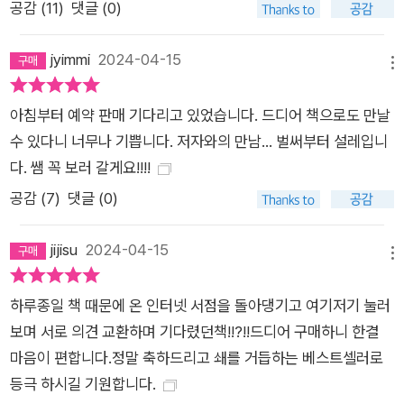
공감 (
11
)
댓글 (0)
드 팁’ 5가지도 반드시 확인해야 할 중요한 요소다. ‘영어 일기 쓰
기’를 쉽게 시작할 수 있는 방법이나
의 활용 같은 재미있고 효과
jyimmi
2024-04-15
적인 연습 팁들이 바로 실천할 수 있는 구체적인 가이드와 함께
메뉴
제공된다. 특히 혼자 영어 공부를 하는 사람에게는 긴 배움의 여
아침부터 예약 판매 기다리고 있었습니다. 드디어 책으로도 만날
정 동안 꾸준함을 잃지 않게 도와주는 좋은 학습 도우미가 되어줄
수 있다니 너무나 기쁩니다. 저자와의 만남... 벌써부터 설레입니
것이다.
다. 쌤 꼭 보러 갈게요!!!!
공감 (
7
)
댓글 (0)
jijisu
2024-04-15
메뉴
하루종일 책 때문에 온 인터넷 서점을 돌아댕기고 여기저기 눌러
보며 서로 의견 교환하며 기다렸던책!!?!!드디어 구매하니 한결
마음이 편합니다.정말 축하드리고 쇄를 거듭하는 베스트셀러로
등극 하시길 기원합니다.