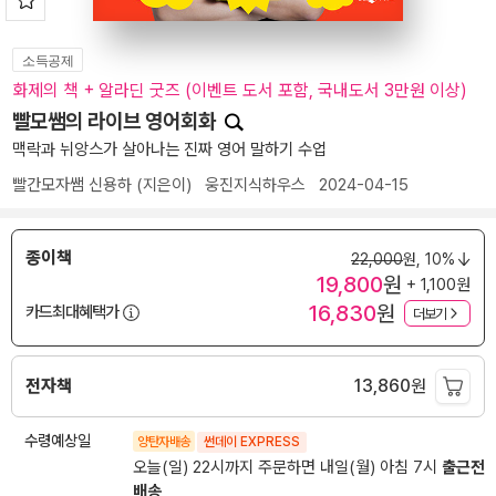
소득공제
화제의 책 + 알라딘 굿즈 (이벤트 도서 포함, 국내도서 3만원 이상)
빨모쌤의 라이브 영어회화
맥락과 뉘앙스가 살아나는 진짜 영어 말하기 수업
빨간모자쌤 신용하
(지은이)
웅진지식하우스
2024-04-15
종이책
22,000
원,
10%
19,800
원
+ 1,100원
16,830
원
카드최대혜택가
더보기
전자책
13,860
원
수령예상일
양탄자배송
썬데이 EXPRESS
오늘(일) 22시까지 주문하면 내일(월) 아침 7시
출근전
배송