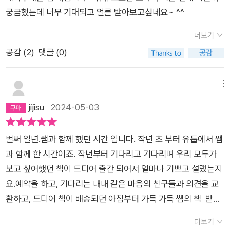
궁금했는데 너무 기대되고 얼른 받아보고싶네요~ ^^
더보기
공감 (
2
)
댓글 (0)
메뉴
jijisu
2024-05-03
벌써 일년.쌤과 함께 했던 시간 입니다. 작년 초 부터 유툽에서 쌤
과 함께 한 시간이죠. 작년부터 기다리고 기다리며 우리 모두가
보고 싶어했던 책이 드디어 출간 되어서 얼마나 기쁘고 설랬는지
요.예약을 하고, 기다리는 내내 같은 마음의 친구들과 의견을 교
환하고, 드디어 책이 배송되던 아침부터 가득 가득 쌤의 책 받았
다는 소식들이 올라오고 ... 첫 장을 열어 사인을 확인하며 느꼈
더보기
던 그 기쁨들..책 역시 늘 강의에서 보여주시던 그 모습 그 대로,