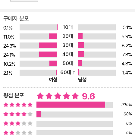
주 실수하는 어색한 표현의 교정 등 그동안 채널에서 큰 인기를
끌었던 콘텐츠들도 다수 포함한다. 그리고 각 강의에 나온 모든
구매자 분포
예문과 대화문을 소리 내어 연습할 수 있도록 빨모쌤이 직접 녹음
10대
0.1%
0.1%
·제작한 음원 강의 영상이 〈라이브 아카데미〉 채널에서 출간일 기
20대
5.9%
11.0%
준 구매자에 한해 순차적으로 공개된다. “영어를 배울 수 있는 사
30대
8.2%
24.3%
람이 따로 있는 것이 아니다. 영어를 배우고 있는 사람과 그러지
40대
7.8%
24.1%
않는 사람이 있을 뿐이다.” 해가 바뀌어도 절대 바뀌지 않는 목표
50대
4.8%
10.2%
중 하나가 영어라면, 영어 잘한다는 소리 한 번 들어보는 것이 꿈
60대
1.4%
2.1%
이라면, 지금부터 빨모쌤과 함께 영어 말문이 트이는 진짜 공부를
여성
남성
시작해보자. 150만 영어 유목민이 꼽은 내 인생 최고의 영어 선
생님 구독자 150만 명의 ‘인생 영어 선생님’으로 회자되는 ‘빨모
9.6
평점 분포
쌤(빨간모자쌤)’의 첫 책 『빨모쌤의 라이브 영어회화』가 드디어
90.0%
출간되었다. 그가 운영하는 〈라이브 아카데미〉는 영어 학습자들
6.0%
사이에서는 이미 입소문이 자자한, 손꼽히는 유튜브 영어 공부 채
0%
널이다. 가장 유명한 ‘would와 could 올바르게 이해하고 자연스
0%
럽게 사용하는 법’ 영상은 조회 수가 300만이 넘고, 다른 영상들