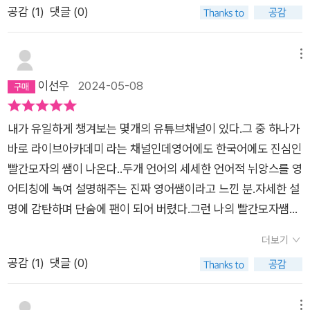
공감 (
1
)
댓글 (0)
실생활에서 자주 쓰기를 바라며 만드신 그 마음을 저희 모두가 잘
알기에 감사하며 공부하고 있습니다.스스로 팀을 짜서 매일 매일
예문을 만들고 문장을 입에 익히며 보내는 요즘의 날들이, 영어로
메뉴
가득찬 듯한 느낌의 날들이 얼마나 기쁜지 모르겠어요.우리 모두
이선우
2024-05-08
정말 쌤을 사랑합니다. 건강하게 오래 오래 뵈요.
내가 유일하게 챙겨보는 몇개의 유튜브채널이 있다.그 중 하나가
바로 라이브아카데미 라는 채널인데영어에도 한국어에도 진심인
빨간모자의 쌤이 나온다..두개 언어의 세세한 언어적 뉘앙스를 영
어티칭에 녹여 설명해주는 진짜 영어쌤이라고 느낀 분.자세한 설
명에 감탄하며 단숨에 팬이 되어 버렸다.그런 나의 빨간모자쌤이
책을 냈다기에 팬심으로 냉큼 책구매도 하고 서평단도 신청했더
더보기
랬다~ㅎㅎㅎ.Part1. 학습가이드Part2. 연습가이드.크게 두 개의
공감 (
1
)
댓글 (0)
파트로 나뉘어져 있고,Part1은 나의 회화가 왜 늘지 않는것인가
에 대한 이야기부터 빨모쌤의 뼈때리는 영어공부 상담까지 이어
진다.Part2 일상 생활 속 자연스런 표현들이 어떻게 사용되는지
메뉴