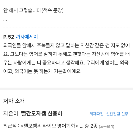
안 해서 그렇습니다(책속 문장)
P.52
까사에세이
챕터 2. 지금 당장 시작하는 진짜 영어 공부
외국인들 앞에서 주눅들지 않고 말하는 자신감 같은 건 저도 없어
요. 그보다는 영어를 잘하지 못해도 괜찮다는 자신감이 영어를 배
이해는 한번만 말을 백번 하라(책속 문장)
우는 사람에게는 더 중요하다고 생각해요. 우리에게 영어는 외국
어고, 외국어는 못 하는게 기본값이에요
챕터 3. 빨모쌤의 뼈 때리는 영어 공부 상담소
저자 소개
지은이:
빨간모자쌤 신용하
기억력과 상관없으니 자전거,악기 연주처럼 반복과 연습을 하라.
저자파일
신간알림 신청
최근작 :
<빨모쌤의 라이브 영어회화>
… 총 2종
(모두보기)