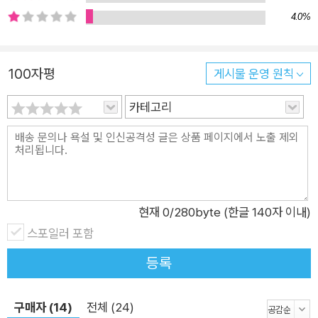
4.0%
의 누적 조회 수도 1억 6000만 뷰에 이를 정도로 사람들의 참여
도도 높다. 이토록 많은 사람들이 영어 공부에 대한 열정을 불태
우는 빨모쌤 수업의 특징은 무엇일까? 숨겨진 맥락과 미묘한 뉘
100자평
게시물 운영 원칙
앙스 차이까지 놓치지 않는 섬세하고 디테일한 설명 빨모쌤의 가
장 큰 장점 중 하나는 섬세하고 디테일한 설명이다. 문장에 just
카테고리
가 들어가는 것 같은 사소한 변화에도 맥락에 따라 뉘앙스가 어떻
게 달라질 수 있는지를 쉬운 우리말로 명확하게 짚어준다. 이런
저자의 ‘와닿는 설명’은 두 언어의 차이에 대해 오랫동안 고민하
고 깊이 있게 파고든 결과물이기도 하다. 다섯 살에 미국으로 이
민 갔다가 초등학교 6학년 때 귀국해 낯선 환경에서 새로운 언어
현재
0
/280byte (한글 140자 이내)
를 배우느라 성장기 내내 힘든 시간을 보냈기 때문이다. 그래서
스포일러 포함
해석 하나에도 실제 쓰이는 맥락과 뉘앙스에 가장 근접한 우리말
등록
로 알려주려는 그만의 섬세한 배려가 느껴진다. 이런 빨모쌤 설명
에 귀 기울이고 있으면, 애매해서 사용하길 꺼렸던 표현들이 어느
구매자 (14)
전체 (24)
새 분명한 내 것이 되는 순간을 만나게 된다. 내 일상을 영어로 말