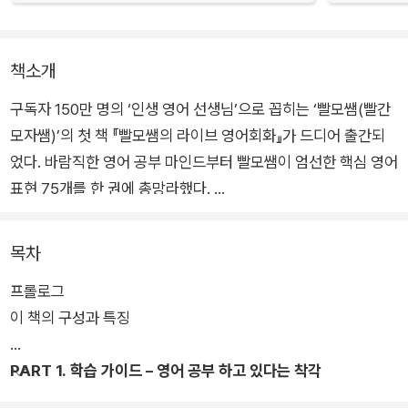
책소개
구독자 150만 명의 ‘인생 영어 선생님’으로 꼽히는 ‘빨모쌤(빨간
모자쌤)’의 첫 책 『빨모쌤의 라이브 영어회화』가 드디어 출간되
었다. 바람직한 영어 공부 마인드부터 빨모쌤이 엄선한 핵심 영어
표현 75개를 한 권에 총망라했다.
「PART 1. 학습 가이드」는 “쉽고 빠르게 영어를 배울 수 있는 방
목차
법은 없다” 같은 뼈 때리는 조언으로 영어 공부에 대한 뿌리 깊은
프롤로그
고정관념을 근본부터 뒤흔든다. 그리고 15년 넘게 영어를 가르친
이 책의 구성과 특징
경험을 토대로, 학습자들이 올바른 방향으로 노력을 기울이게 하
는 공부 습관과 태도에 대해 자세히 다룬다.
PART 1. 학습 가이드 – 영어 공부 하고 있다는 착각
「PART 2. 연습 가이드」는 저자가 심혈을 기울여 준비한 75개의