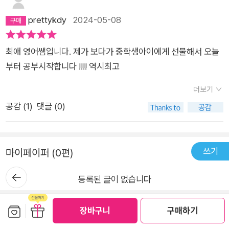
에 대한 설명 및 대화 연습 예문과 추가적 사용에대한 빨모쌤의
prettykdy
2024-05-08
간결하고도 꼼꼼한 구성이 눈에띈다..연습 중간중간 영어 업그레
이드 할 수 있는 빨모쌤의 팁들도 가득한 회화책!오랜만에 의지가
최애 영어쌤입니다. 제가 보다가 중학생아이에게 선물해서 오늘
불타올라 나에 대한 speak list도 작성해보면서 키득거리던 시간
부터 공부시작합니다 !!!! 역시최고
이었다.불타는 마음이 또 시들해질 수는 있겠으나..나의 실력이
제대로 늘고 있는지 의심으로 의기소침해지기도 하지만..나의 책
더보기
꽂이에 이렇게 든든한 선생님이 있다는 사실만으로도 언제나 다
공감 (
1
)
댓글 (0)
시 시작할 수 있는 마음을 갖게 해주는것 같다..[기억하세요. 나보
다 영어를 잘하는 사람은 나보다 더 용기를 내서 영어로 말을 많
이 한 사람입니다.불편함을 감수하고 어려움을 이겨내면서 내가
쓰기
마이페이퍼 (0편)
하기 싫어한 일을 나보다 더 많이 한 사람입니다.].다시금 용기를
뒤로가
내야 할 시간.오래, 꾸준히!!.#빨모쌤의라이브영어회화#빨간모
등록된 글이 없습니다
기
자쌤#라이브영어회화#웅진지식하우스@woongjin_readers
반품/교환 안내
보관함담기
선물하기
장바구니
구매하기