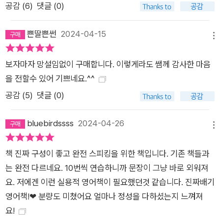
공감 (
6
)
댓글 (0)
쁜딸쁜썬
2024-04-15
메뉴
보자마자 망설임없이 구매합니다. 이렇게라도 쌤께 감사한 마음
을 전할수 있어 기쁘네요.^^
공감 (
5
)
댓글 (0)
bluebirdssss
2024-04-26
메뉴
책 진짜 구성이 좋고 완전 스피킹을 위한 책입니다. 기존 책들과
는 완전 다르네요. 10번씩 연습하니까 문장이 그냥 바로 외워져
요. 저에겐 이런 실용적 영어책이 필요했던것 같습니다. 진짜배기
영어책!❤ 분량도 미쳤어요 얼마나 정성을 다하셨는지 느껴져
요!