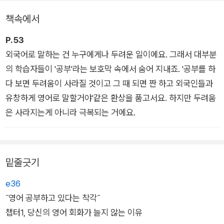
영어 강의로 구성된다. 간단하지만 활용도 높은 일상 표현부터 대
책속에서
화의 맥락과 뉘앙스를 자연스럽게 살려주는 연결 표현 등이 다채
롭게 소개된다. 우리말 사고방식으로는 이해하기 힘든 희한한 영
P.53
어 표현이나 한국인이 자주 실수하는 어색한 표현의 교정 등 그동
외국어로 말하는 건 누구에게나 두려운 일이에요. 그래서 대부분
안 채널에서 큰 인기를 끌었던 콘텐츠들도 다수 포함한다. 그리고
의 학습자들이 '공부'라는 보호막 속에서 숨어 지내죠. '공부를 하
각 강의에 나온 모든 예문과 대화문을 소리 내어 연습할 수 있도
다 보면 두려움이 사라질 것이고 그 때 되면 짠 하고 외국인들과
록 빨모쌤이 직접 녹음·제작한 음원 강의 영상이 〈라이브 아카데
유창하게 영어로 말할거야'같은 환상을 품고서요. 하지만 두려움
미〉 채널에서 출간일 기준 구매자에 한해 순차적으로 공개된다.
은 사라지는게 아니라 극복되는 거에요.
“영어를 배울 수 있는 사람이 따로 있는 것이 아니다. 영어를 배
우고 있는 사람과 그러지 않는 사람이 있을 뿐이다.” 해가 바뀌어
밑줄긋기
도 절대 바뀌지 않는 목표 중 하나가 영어라면, 영어 잘한다는 소
e36
리 한 번 들어보는 것이 꿈이라면, 지금부터 빨모쌤과 함께 영어
˝영어 공부하고 있다는 착각˝
말문이 트이는 진짜 공부를 시작해보자.
챕터1, 당신의 영어 회화가 늘지 않는 이유