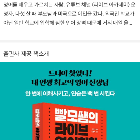
영어를 배우고 가르치는 사람. 유튜브 채널 〈라이브 아카데미〉 운
영자. 다섯 살 때 부모님과 미국으로 이민을 갔다. 외국인 학교가
아닌 일반 학교에 입학해 심한 언어 장벽 때문에 거의 매일 울면
서 학교에 다녔다. 중학교 진학을 앞두고 온 가족이 귀국하면서
다시 낯선 환경과 2차 언어 장벽에 맞닥뜨렸고 성장기 내내 힘든
시간을 보냈다. 수능 공부는 일찌감치 접고 영어에 매진한 결과
출판사 제공 책소개
운 좋게 대학에 들어갔고, 대학을 졸업한 후 영어를 가르치며 살
아왔다. 학원 강의에 한계를 느껴 2017년 8월 시작한 유튜브 채
널 〈라이브 아카데미〉는 오로지 학습 콘텐츠와 말하기 연습에 집
중한 깔끔하고 진지한 영상으로 입소문을 타며 불과 1년여 만에
30만 구독자를 돌파했다. 그리고 2024년 현재, 초보자를 위한
〈라이브 아카데미 토들러〉 채널을 포함해 구독자 150만 명의 ‘인
생 영어 선생님’으로 큰 사랑을 받고 있다. 그 흔한 자기소개 하나
없이 시작부터 다짜고짜 영어만 가르치다 보니 구독자들이 알아
서 ‘빨모쌤(빨간모자쌤)’이라고 부르는 중이다. 구독자들의 오랜