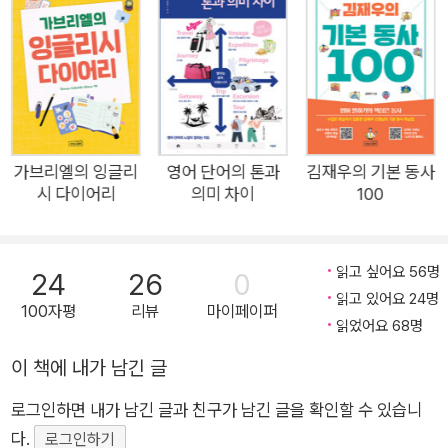
최고네요. 일단 예문과 표현들이 놀라울 정도로 생활 영어입니
다.” “애매해서 대충 뭉갰던 표현들을 정확하게 알려주셔서 큰 도
움 받고 있습니다.” 구독자 150만 명의 ‘인생 영어 선생님’으로
꼽히는 ‘빨모쌤(빨간모자쌤)’의 첫 책 『빨모쌤의 라이브 영어회
화』가 드디어 출간되었다. 바람직한 영어 공부 마인드부터 빨모
쌤이 엄선한 핵심 영어 표현 75개를 한 권에 총망라했다. 「PART
가브리엘의 잉글리
영어 단어의 톤과
김재우의 기본 동사
시 다이어리
의미 차이
100
1. 학습 가이드」는 “쉽고 빠르게 영어를 배울 수 있는 방법은 없
다” 같은 뼈 때리는 조언으로 영어 공부에 대한 뿌리 깊은 고정관
념을 근본부터 뒤흔든다. 그리고 15년 넘게 영어를 가르친 경험
읽고 싶어요 56명
24
26
0
을 토대로, 학습자들이 올바른 방향으로 노력을 기울이게 하는 공
읽고 있어요 24명
100자평
리뷰
마이페이퍼
부 습관과 태도에 대해 자세히 다룬다. 「PART 2. 연습 가이드」는
읽었어요 68명
저자가 심혈을 기울여 준비한 75개의 영어 강의로 구성된다. 간
이 책에 내가 남긴 글
단하지만 활용도 높은 일상 표현부터 대화의 맥락과 뉘앙스를 자
연스럽게 살려주는 연결 표현 등이 다채롭게 소개된다. 우리말 사
로그인하면 내가 남긴 글과 친구가 남긴 글을 확인할 수 있습니
고방식으로는 이해하기 힘든 희한한 영어 표현이나 한국인이 자
다.
로그인하기