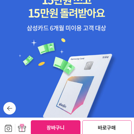
뒤로가
기
보관함담기
선물하기
장바구니
바로구매