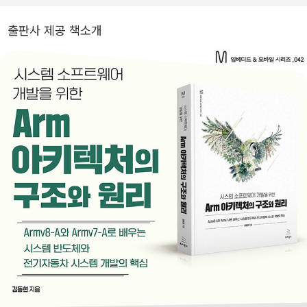
다. Arm 아키텍처에 관심이 많고 특히 Arm 아키텍처를 구성하는 기
출판사 제공 책소개
능들이 리눅스 커널, 부트로더 혹은 하이퍼바이저에 어떤 방식으로
구현됐는지 디버깅하는 것을 즐긴다. 로우 레벨 소프트웨어의 다양한
문제를 해결하는 디버깅 방법에 관심이 많고, 실무 지식을 다른 동료
개발자와 공유하면서 기쁨을 느낀다. - 유튜브: https://www.youtub
e.com/@schezokim - 블로그: https://austindhkim.tistory.com *
저자의 Arm(Armv8-A, Armv7-A) 아키텍처 직강(유료): https://wi
kibook.co.kr/arm-arch