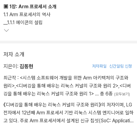
▣ 1장: Arm 프로세서 소개
1.1 Arm 프로세서의 역사
__1.1.1 에이콘의 설립
저자 소개
지은이:
김동현
저자파일
신간알림 신청
최근작 :
<시스템 소프트웨어 개발을 위한 Arm 아키텍처의 구조와
원리>
,
<디버깅을 통해 배우는 리눅스 커널의 구조와 원리 2>
,
<디버
깅을 통해 배우는 리눅스 커널의 구조와 원리 1>
… 총 6종
(모두보기)
《디버깅을 통해 배우는 리눅스 커널의 구조와 원리》의 저자이며, LG
전자에서 12년째 Arm 프로세서 기반 리눅스 시스템 엔지니어로 일하
고 있다. 주로 Arm 프로세서에서 설계된 신규 칩셋(SoC: Applicatio
n Processor) 기반의 프로젝트에서 시스템(타깃 보드)을 브링업하
거나 다양한 트러블슈팅으로 크래시 이슈를 해결하는 과제에 참여했