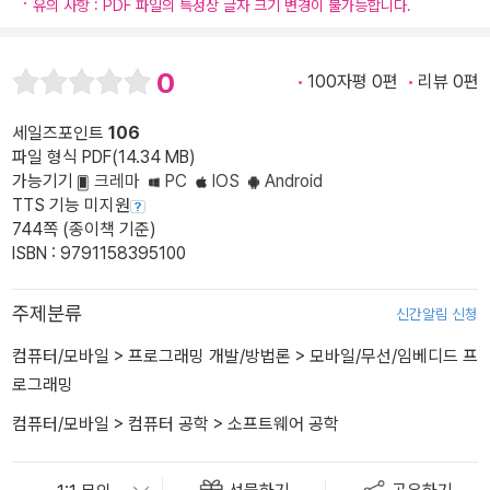
유의 사항 : PDF 파일의 특성상 글자 크기 변경이 불가능합니다.
0
100자평 0편
리뷰 0편
세일즈포인트
106
파일 형식 PDF(14.34 MB)
가능기기
크레마
PC
IOS
Android
TTS 기능 미지원
744쪽 (종이책 기준)
ISBN : 9791158395100
주제분류
신간알림 신청
컴퓨터/모바일
>
프로그래밍 개발/방법론
>
모바일/무선/임베디드 프
로그래밍
컴퓨터/모바일
>
컴퓨터 공학
>
소프트웨어 공학