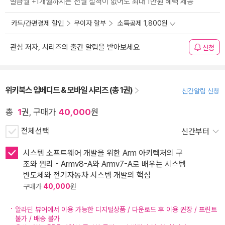
발급월 +1개월까지는 전월 실적이 없어도 최대 1만원 혜택 제공
카드/간편결제 할인
무이자 할부
소득공제 1,800원
관심 저자, 시리즈의 출간 알림을 받아보세요
신청
위키북스 임베디드 & 모바일 시리즈 (총 1권)
신간알림 신청
총
1
권, 구매가
40,000
원
전체선택
신간부터
시스템 소프트웨어 개발을 위한 Arm 아키텍처의 구
조와 원리 - Armv8-A와 Armv7-A로 배우는 시스템
반도체와 전기자동차 시스템 개발의 핵심
구매가
40,000
원
알라딘 뷰어에서 이용 가능한 디지털상품 / 다운로드 후 이용 권장 / 프린트
불가 / 배송 불가