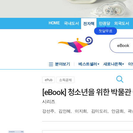
HOME
국내도서
만권당
외국도서
전자책
첫달무료
eBook
분야보기
베스트셀러
새로나온책
이
ePub
소득공제
[eBook] 청소년을 위한 박물
시리즈
강선주
,
김인혜
,
이지희
,
김미도리
,
안금희
,
곽