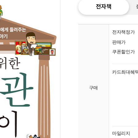
전자책
전자책정가
판매가
쿠폰할인가
카드최대혜
구매
종이
미리
입니
마일리지