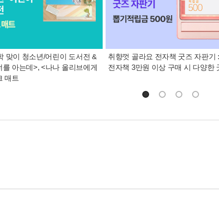
 맞이 청소년/어린이 도서전 &
취향껏 골라요 전자책 굿즈 자판기 
너를 아는데>, <나나 올리브에게
전자책 3만원 이상 구매 시 다양한
크 매트