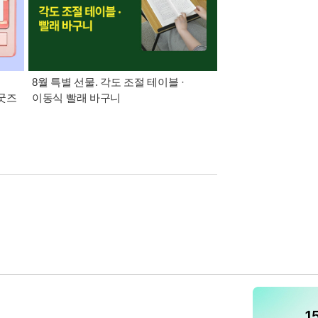
:
8월 특별 선물. 각도 조절 테이블 ·
21세기 최고의 책
 굿즈
이동식 빨래 바구니