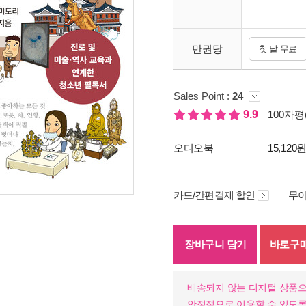
만권당
첫 달 무료
Sales Point :
24
9.9
100자평(
오디오북
15,120
카드/간편결제 할인
무이
장바구니 담기
바로구
배송되지 않는 디지털 상품으
안정적으로 이용할 수 있도록