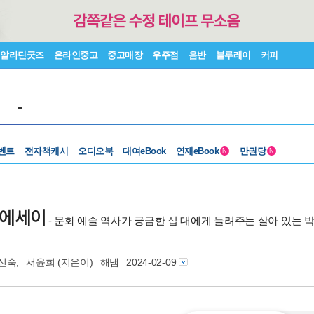
알라딘굿즈
온라인중고
중고매장
우주점
음반
블루레이
커피
벤트
전자책캐시
오디오북
대여eBook
연재eBook
만권당
N
N
관 에세이
- 문화 예술 역사가 궁금한 십 대에게 들려주는 살아 있는 
신숙
,
서윤희
(지은이)
해냄
2024-02-09