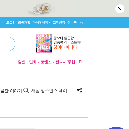
로그인
회원가입
마이페이지
고객센터
장바구니
(0)
일반
만화
로맨스
판타지/무협
BL
박물관 이야기
해냄 청소년 에세이
|