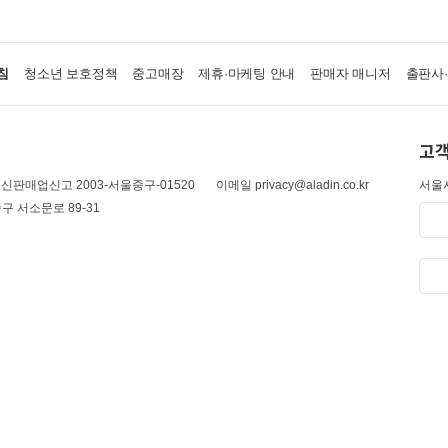
침
청소년 보호정책
중고매장
제휴·마케팅 안내
판매자 매니저
출판사
고객
신판매업신고 2003-서울중구-01520
이메일 privacy@aladin.co.kr
서울시
구 서소문로 89-31