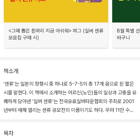
<그때 뽑은 흰머리 지금 아쉬워> 머그 (실버 센류
8월 특별 선
모음집 구매 시)
바구니
책소개
‘센류’는 일본의 정형시 중 하나로 5-7-5의 총 17개 음으로 된 짧은
시를 말한다. 이 책에서 소개하는 어르신(노인)들의 일상과 고충을 유
쾌하게 담아낸 ‘실버 센류’는 전국유료실버타운협회의 주최로 2001
년부터 매해 열리는 센류 공모전의 이름이기도 하다. 무려 11만 수가
넘는 센류 응모작 중에 선정된 걸작선 여든여덟 수를 추려 담았다.
목차
나이를 먹는 것은 누구나 가는 길을 걷는 일이다. 기쁜 일로만 가득한