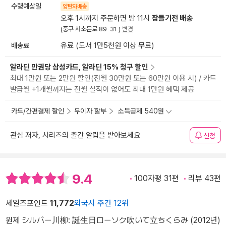
수령예상일
양탄자배송
오후 1시까지 주문하면 밤 11시
잠들기전 배송
(중구 서소문로 89-31 )
변경
배송료
유료 (도서 1만5천원 이상 무료)
알라딘 만권당 삼성카드, 알라딘 15% 청구 할인
최대 1만원 또는 2만원 할인(전월 30만원 또는 60만원 이용 시) / 카드
발급월 +1개월까지는 전월 실적이 없어도 최대 1만원 혜택 제공
카드/간편결제 할인
무이자 할부
소득공제 540원
관심 저자, 시리즈의 출간 알림을 받아보세요
신청
9.4
100자평 31편
리뷰 43편
세일즈포인트
11,772
외국시 주간 12위
원제 シルバー川柳: 誕生日ローソク吹いて立ちくらみ (2012년)