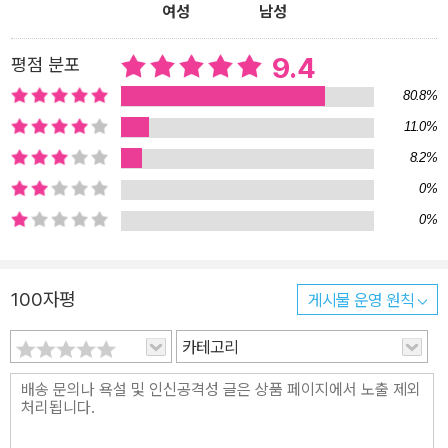
여성
남성
9.4
평점 분포
80.8%
11.0%
8.2%
0%
0%
100자평
게시물 운영 원칙
카테고리