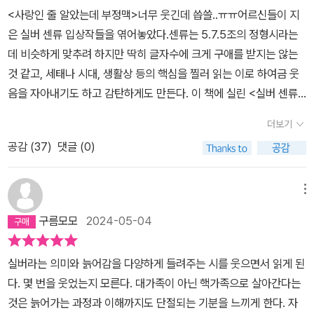
<사랑인 줄 알았는데 부정맥>너무 웃긴데 씁쓸..ㅠㅠ어르신들이 지
은 실버 센류 입상작들을 엮어놓았다.센류는 5.7.5조의 정형시라는
데 비슷하게 맞추려 하지만 딱히 글자수에 크게 구애를 받지는 않는
것 같고, 세태나 시대, 생활상 등의 핵심을 찔러 읽는 이로 하여금 웃
음을 자아내기도 하고 감탄하게도 만든다. 이 책에 실린 <실버 센류>
작품들은 실버 세대의 고민 내지는 웃어 넘길 가볍고 귀여운 푸념들
더보기
처럼 들린다. 읽을 땐 너무 웃겨서 눈물 날 지경이었는데 읽고 나니 괜
공감 (
37
)
댓글 (0)
스레 씁쓸한 것이 어째 뒷맛이 개운치 않았다. 공감하는 순간들이 너
무 많기 때문일 것이다.내가 나이가 들었나 싶기도 하고 아직 노인이
아닌데 이해가 넘 잘 되는건 대체 뭔지! 하나 하나 읽으면서 노인 세대
메뉴
에 대한 이해의 폭이 넓어진다면 이 책을 읽은 소기의 목적은 달성한
구름모모
2024-05-04
게 아닐까 생각한다. 열심히 세어 봐도 고작 글자수라곤 20 자 내외
의 작품들인데 그 속엔 인생의 기쁨, 슬픔, 쓰라림, 고통, 그리고 서글
실버라는 의미와 늙어감을 다양하게 들려주는 시를 웃으면서 읽게 된
픔까지 모두 녹아있다. 88 편 모두 자신도 모르게 웃으며 읽게 될 것
다. 몇 번을 웃었는지 모른다. 대가족이 아닌 핵가족으로 살아간다는
이라고 자신있게 말할 수 있다. 일본 사회가 현재 초고령 사회에 진입
것은 늙어가는 과정과 이해까지도 단절되는 기분을 느끼게 한다. 자
해 있는 만큼 노인 세대에 관심과 생활의 질을 향상시키기 위한 노력