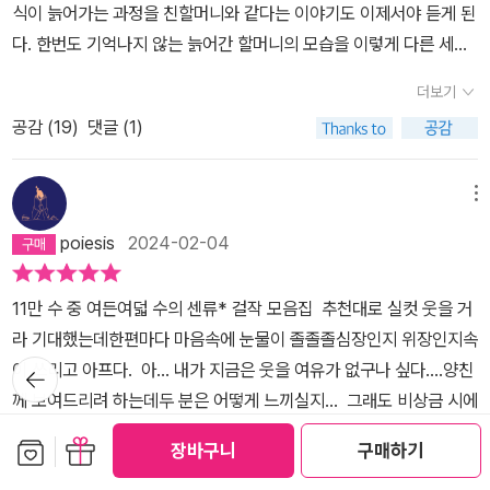
식이 늙어가는 과정을 친할머니와 같다는 이야기도 이제서야 듣게 된
은 우리에게도 발등의 불이 아닐까 싶다. 노인 세대의 리얼한 생활상
다. 한번도 기억나지 않는 늙어간 할머니의 모습을 이렇게 다른 세대
을 생생하게 전해주는 이러한 실버 센류의 발굴과 권장은 우리에게도
에게서 나타나는 것을 보면서 신기해하게 된다. 늙는다는 것을 어떻
시사하는 바가 있다고 생각된다. 실버 센류 몇 작품을 감상해보자. 세
더보기
게 받아들이면서 살아가고 있는지 다시 살펴보게 된다. 부모가 늙어
시간이나 기다렸다 들은 병명 ˝노환입니다.˝ 2세대 주택 지었지만 아
공감 (
19
)
댓글 (1)
간 모습을 이제는 자신에게서 찾게 되는 세월이 찾아온다. 한번도 경
들한테 색시 안 오네 레이디 가가보다 화려하구나 우리 집 레이디 바
험해 보지 않은 늙어가는 것을 부부가 함께 경험하고 있다. 다양한 늙
바(일본어로 할머니) 영정 사진 너무 웃었다고 퇴짜 맞았다 요즘은 대
어가는 증세들을 새롭게 경험할수록 이 시가 미래를 준비하는 예행연
메뉴
화도 틀니도 맞물리지 않는다 빨리 감기 하고 싶다 우리 마누라 푸념
습이 되기까지 한다. ​​꽤 많은 웃음으로 늙어감을 이해하게 한다. 유쾌
과 잔소리 안약을 넣는데 나도 모르게 입을 벌린다. 자동 응답기에 대
poiesis
2024-02-04
하게 늙어가는 것도 중요해 보인다. 잘 이해하는 과정이 필요해진다.
고 천천히 말하라며 고함치는 아버지 전에도 몇 번이나 분명히 말했
혼자 사는 노인이 가전제품 음성 안내에 대답을 한다는 내용도 무심
을 터인데 ˝처음 듣는다!˝ 이 나이쯤 되면 재채기 한 번에도 목숨을 건
11만 수 중 여든여덟 수의 센류* 걸작 모음집 추천대로 실컷 웃을 거
해지지 않는다. 언젠가는 누군가는 혼자 남게 될 것이다. 중년과 노년
다.
라 기대했는데한편마다 마음속에 눈물이 졸졸졸심장인지 위장인지속
은 누구나 피하지 못할 여정이 된다. 그 길이 울퉁불퉁하고 낯설고 마
뒤로가
이 쓰리고 아프다. 아... 내가 지금은 웃을 여유가 없구나 싶다....양친
음대로 되지 않는 것들이 일어나는 세월임에는 분명할 것이다. 하지
기
께 보여드리려 하는데두 분은 어떻게 느끼실지... 그래도 비상금 시에
만 나쁘지만은 않은 과정이기도 하다. 나이 먹는 것도 나쁘지 않은 것
는 풋,꼭 찾아 내셨기를바란다. * 센류: 일본의 정형시 중 하나. 5-7-
이라는 것을 이해하게 되는 시들을 만나게 된다. ​​자기소개할 때 취미
보관함담기
선물하기
장바구니
구매하기
5, 총 17개 음으로 된 짧은 시
와 지병을 하나씩 말한다는 52살의 시도 인상적이다. 정년이 되고 아
더보기