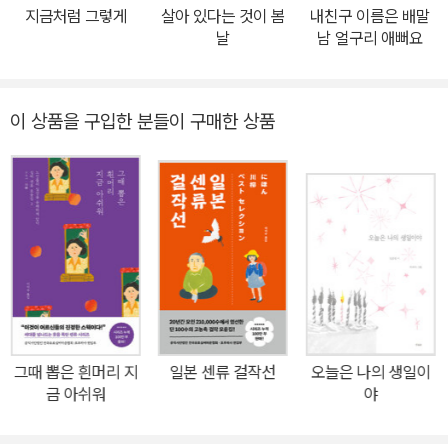
히 말했을 터인데 처음 듣는다! (이노우에 에이코/ 73세/ 주부) ⋆ 한
지금처럼 그렇게
살아 있다는 것이 봄
내친구 이름은 배말
국에서 출간된 유일한 실버 센류 걸작선! ‘실버 센류’는 국내 인터넷의
날
남 얼구리 애뻐요
블로그나 트위터, 커뮤니티에 자주 오르내리는 시이기도 하다. 노인
특유의 풍류와 익살이 특색이라 젊은 층에 특히 많은 사랑을 받고 있
다. 우연히 일본 서점에서 이 책을 발견하고 책의 판권을 구입하기 위
이 상품을 구입한 분들이 구매한 상품
해, 일본 저작권사와 연락을 주고받을 당시 담당 편집자는 뜻밖의 이
야기를 듣고 남몰래 웃었다고 한다. 센류를 지은 어르신들에게 ‘우리
들의 시를 한국 출판사에서 출간할지도 모른다’라는 소식이 전해지
자, 감정이 북받친 어르신들이 전국 각지에 모여 진지한 회의를 거듭
했다는 소식을 들었기 때문이다. 덕분에 승인 절차가 길어졌다고. 작
가와 잊지 못할 에피소드를 전한 심사위원도 있다. 입선작을 결정한
뒤 상장을 보냈을 때의 일이다. “태어나서 처음으로 상장을 받았어요.
공부로 1등 한 적도 없고, 운동회에서 1등 상을 받은 적도 없거든요.
센류로 칭찬받은 건 지금까지의 긴 인생 중 최고로 영광스러운 일이
그때 뽑은 흰머리 지
일본 센류 걸작선
오늘은 나의 생일이
에요. 상장은 소중히 여기다가 나중에 관에 넣고 싶어요.” 수화기 너
금 아쉬워
야
머의 생생한 목소리에 심사위원 모두 기운을 얻었다고 한다. 토크 쇼