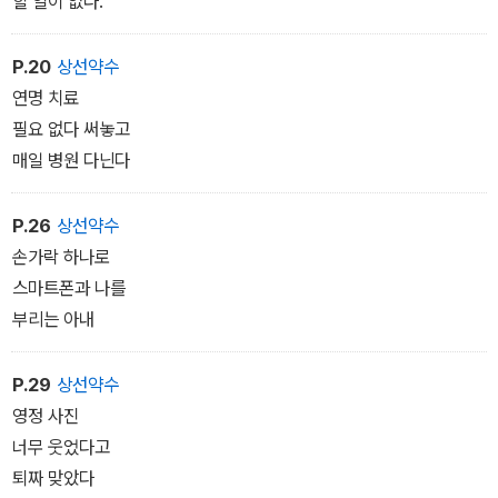
할 일이 없다.
P.20
상선약수
연명 치료
필요 없다 써놓고
매일 병원 다닌다
P.26
상선약수
손가락 하나로
스마트폰과 나를
부리는 아내
P.29
상선약수
영정 사진
너무 웃었다고
퇴짜 맞았다