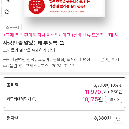
소득공제
<그때 뽑은 흰머리 지금 아쉬워> 머그 (실버 센류 모음집 구매 시)
사랑인 줄 알았는데 부정맥
노인들의 일상을 유쾌하게 담다
공익사단법인 전국유료실버타운협회, 포푸라샤 편집부
(지은이),
이지
수
(옮긴이)
포레스트북스
2024-01-17
종이책
13,300
원,
10%
11,970
원
+ 660원
10,175
원
카드최대혜택가
더보기
전자책
8,380
원