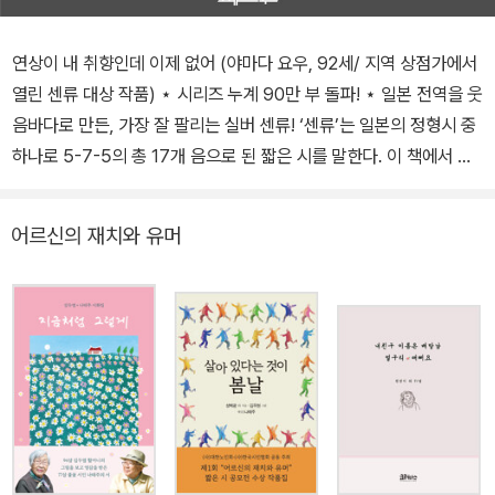
연상이 내 취향인데 이제 없어 (야마다 요우, 92세/ 지역 상점가에서
열린 센류 대상 작품) ⋆ 시리즈 누계 90만 부 돌파! ⋆ 일본 전역을 웃
음바다로 만든, 가장 잘 팔리는 실버 센류! ‘센류’는 일본의 정형시 중
하나로 5-7-5의 총 17개 음으로 된 짧은 시를 말한다. 이 책에서 소
개하는 어르신(노인)들의 일상과 고충을 유쾌하게 담아낸 ‘실버 센
류’는 전국유료실버타운협회의 주최로 2001년부터 매해 열리는 센
어르신의 재치와 유머
류 공모전의 이름이기도 하다. 무려 11만 수가 넘는 센류 응모작 중에
선정된 걸작선 여든여덟 수를 추려 담았다. 나이를 먹는 것은 누구나
가는 길을 걷는 일이다. 기쁜 일로만 가득한 건 아닌 오르막과 내리막
이 있고, 울퉁불퉁한 길이지만 '내려갈 때 보았네. 올라갈 때 보지 못
한 그 꽃'이란 시의 구절처럼 나이를 먹었기에 보이는 풍경도 분명 있
다. 『사랑인 줄 알았는데 부정맥』은 초고령 사회의 축소판이자 메시
지집이다. 독자들이 이 작품을 통해 이른바 실버 세대인 어르신과의
생활을 더욱 친근하게 느낄 수 있기를 바란다. 전에도 몇 번이나 분명