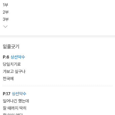
건 아닌 오르막과 내리막이 있고, 울퉁불퉁한 길이지만 '내려갈 때 보
1부
았네. 올라갈 때 보지 못한 그 꽃'이란 시의 구절처럼 나이를 먹었기에
2부
보이는 풍경도 분명 있다. 『사랑인 줄 알았는데 부정맥』은 초고령 사
3부
회의 축소판이자 메시지집이다.
밑줄긋기
P.6
상선약수
당일치기로
가보고 싶구나
천국에
P.17
상선약수
일어나긴 했는데
잘 때까지 딱히