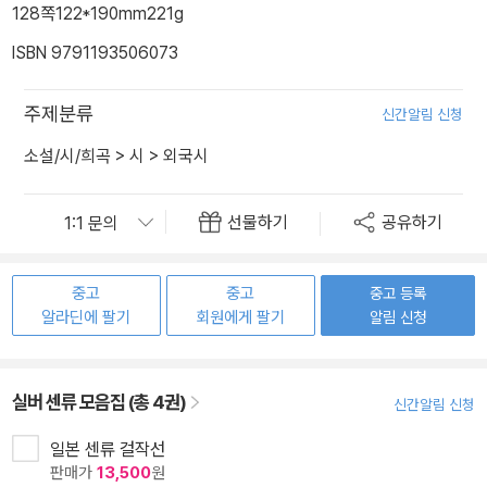
128쪽
122*190mm
221g
ISBN 9791193506073
주제분류
신간알림 신청
소설/시/희곡
>
시
>
외국시
선물하기
공유하기
중고
중고
중고 등록
알라딘에 팔기
회원에게 팔기
알림 신청
실버 센류 모음집 (총 4권)
신간알림 신청
일본 센류 걸작선
판매가
13,500
원