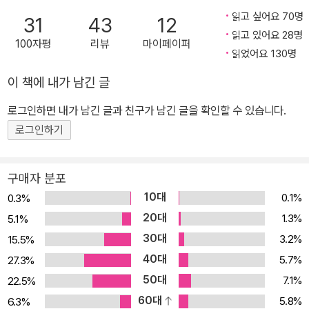
에서 “형제가 있으신가요?” 물으며 아무렇지 않은 목소리로 “지금은
읽고 싶어요 70명
다 죽었어.”라고 말하는 어르신을 볼 때가 있다. 무덤덤한 목소리 때
31
43
12
읽고 있어요 28명
문인지 속절없이 웃음이 터져 나오지만, 마음 한쪽엔 울컥 올라오는
100자평
리뷰
마이페이퍼
읽었어요 130명
뭔가도 분명 있다. 그 말속에 함축된 아픔이 느껴지기 때문이다. 부디
이 책에 등장한 센류(짧은 시)와 어르신들을, 한국의 독자들이 보다
이 책에 내가 남긴 글
많이 사랑해 주었으면 좋겠다.
로그인하면 내가 남긴 글과 친구가 남긴 글을 확인할 수 있습니다.
로그인하기
구매자 분포
10대
0.1%
0.3%
20대
1.3%
5.1%
30대
3.2%
15.5%
40대
5.7%
27.3%
50대
7.1%
22.5%
60대
5.8%
6.3%