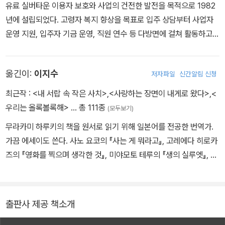
유료 실버타운 이용자 보호와 사업의 건전한 발전을 목적으로 1982
년에 설립되었다. 고령자 복지 향상을 목표로 입주 상담부터 사업자
운영 지원, 입주자 기금 운영, 직원 연수 등 다방면에 걸쳐 활동하고
있으며 후생노동성의 인가를 받았다. ‘실버 센류’는 사단법인 전국유
료실버타운협회의 주최로 2001년부터 매해 열리고 있는 센류 공모
옮긴이:
이지수
저자파일
신간알림 신청
전의 이름이다. 응모작 선정은 본 협회의 광고위원회와 사무국을 중
심으로 5차에 걸쳐 심사하고, 마지막으로 협회에 가맹된 실버타운 입
최근작 :
<내 서랍 속 작은 사치>
,
<사랑하는 장면이 내게로 왔다>
,
<
주자들의 인기투표를 거쳐 뽑는다.
우리는 올록볼록해>
… 총 111종
(모두보기)
무라카미 하루키의 책을 원서로 읽기 위해 일본어를 전공한 번역가.
가끔 에세이도 쓴다. 사노 요코의 『사는 게 뭐라고』, 고레에다 히로카
즈의 『영화를 찍으며 생각한 것』, 미야모토 테루의 『생의 실루엣』, 가
와카미 미에코의 『헤븐』, 센류 걸작선 『사랑인 줄 알았는데 부정맥』,
온다 리쿠의 『스프링』 등 다수의 책을 우리말로 옮겼고, 『아무튼, 하
루키』 『우리는 올록볼록해』 『사랑하는 장면이 내게로 왔다』(공저)
출판사 제공 책소개
『읽는 사이』(공저) 등을 썼다.