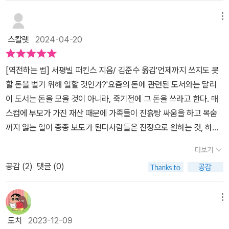
을 보니 살맛 난다. 때론 수십 권의 책보다 한 사람의 이야기가 더 좋
통장에 얼마가 있을까? 가 아니라 단 한 번 주어진 인생을 낭비하게
지만 그건 정말 사람 나름이다. <역전하는 법> 같은 책은 보통 사람
메뉴
되는 일이다. 돈과 시간, 건강을 균형을 맞추는 삶 그것이 역전하는 삶
이 전달할 수 있는 가치 그 이상의 중요한 포인트를 담고 있으니까.위
이다.
스칼렛
2024-04-20
험이 거의 없는데도 도전하지 않는 기회가 없는지 살펴보세요. 나이
가 든 후보다 젊을 때 더 많은 기회에 도전하는 편이 더 낫다는 사실을
[역전하는 법] 서평빌 퍼킨스 지음/ 김준수 옮김'언제까지 쓰지도 못
늘 기억해야 합니다. (p293)위험이 거의 없는데도 도전하지 않은 기
할 돈을 벌기 위해 일할 것인가?'요즘의 돈에 관련된 도서와는 달리
회라.. 리스크 없는 도전은 없다고 생각할지라도 혹시 이런 부분을 놓
이 도서는 돈을 모을 것이 아니라, 죽기전에 그 돈을 쓰라고 한다. 매
친 건 아닐까 돌아보면 좋다. 우리의 인생은 우리 경험의 총합이다. 그
스컴에 부모가 가진 재산 때문에 가족들이 진흙탕 싸움을 하고 목숨
러니 현재 나의 총합에 끼치는 영향을 돌아보고, 앞으로 어떤 총합을
까지 잃는 일이 종종 보도가 된다사람들은 진정으로 원하는 것, 하지
만들어갈 지 생각해 봐야 한다.더 늦기 전에 경험을 모으기 시작해야
만 결국에는 즐기지 못할 경험을 위해 돈을 아껴두고 저축한다. 아끼
하는 우리. 돈이든 시간이든 죽기 전에 잘 써야 인생 역전을 할 수 있
더보기
고 저축해서 노후에 모든지 다 할 것이라고 한다. 하지만 삶은 한정되
다. 살아있는 날 중 오늘이 가장 젊은 날이다. 하루쯤 쓸모없는 소리를
공감 (
2
)
댓글 (0)
어 있고, 언제 어떻게 될지 아무도 알 수가 없다. 우리는 왜 무엇을 위
차단하고, <역저나는 법>과 같은 좋은 책을 만나면 삶의 터닝 포인트
해서 저축을 하는 것일까?다수의 심리학 연구를 통해, 우리는 물질에
를 찾게 될 것이다.책만을 제공받아 솔직하게 작성한 글입니다
돈을 쓸 때보다 경험에 돈을 쓸 때 더 행복감을 느낀다는 점이 입증되
메뉴
었죠. 처음에는 신나지만 그 순간이 지나고 나면 금방 기분이 사그라
도치
2023-12-09
지는 물질적인 소유와는 달리, 경험은 시간이 지남에 따라 실질적인