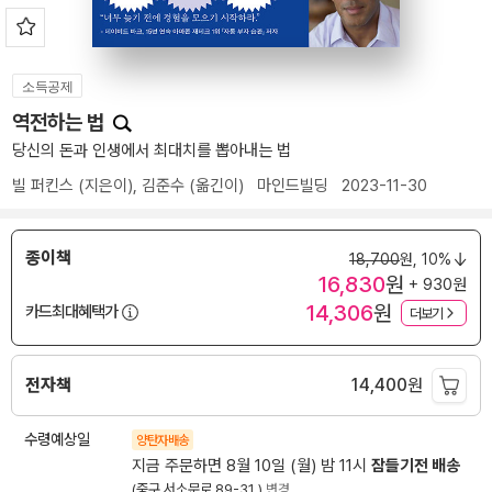
소득공제
역전하는 법
당신의 돈과 인생에서 최대치를 뽑아내는 법
빌 퍼킨스
(지은이),
김준수
(옮긴이)
마인드빌딩
2023-11-30
종이책
18,700
원,
10%
16,830
원
+ 930원
14,306
원
카드최대혜택가
더보기
전자책
14,400
원
수령예상일
양탄자배송
지금 주문하면 8월 10일 (월) 밤 11시
잠들기전 배송
(중구 서소문로 89-31 )
변경