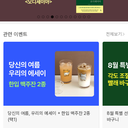
관련 이벤트
전체보기
당신의 여름, 우리의 에세이 + 한입 맥주잔 2종
8월 특별 선
(택1)
바구니