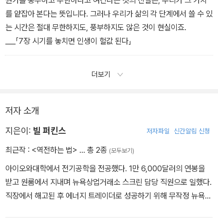
를 얕잡아 본다는 뜻입니다. 그러나 우리가 삶의 각 단계에서 쓸 수 있
는 시간은 절대 무한하지도, 풍부하지도 않은 것이 현실이죠.
___「7장 시기를 놓치면 인생이 헐값 된다」
더보기
저자 소개
지은이:
빌 퍼킨스
저자파일
신간알림 신청
최근작 :
<역전하는 법>
… 총 2종
(모두보기)
아이오와대학에서 전기공학을 전공했다. 1만 6,000달러의 연봉을
받고 원룸에서 지내며 뉴욕상업거래소 스크린 담당 직원으로 일했다.
직장에서 해고된 후 에너지 트레이더로 성공하기 위해 무작정 뉴욕에
서 텍사스로 이주한 그는, 이후 5년 동안 10억 달러 이상의 수익을 올