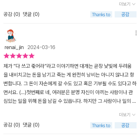
그 경험을 함께 나눌 사람들도 적어진다. 저자의 포인트는 '경험'을 하
더보기
뽑아내는 방법으로다음과 같은 총 9가지의 법칙을 제안하였다.✔ 인
을 최대한 늘려라~우리의 인생은 경험의 총합이다. 의미있고 기억에
복하여서 경험에 과감히 투자하여야 한다. 그리고 돈을 쓰고 경험을
는 데 돈을 아끼지 않고, 죽기 전에 다 쓰는 것(단, 목표한 곳에 제대로
생에서 긍정적인 경험을 최대한 늘려라✔ 최대한 일찍부터 경험에 투
공감 (
0
)
댓글 (0)
남을만한 경험으로 충만했을 때, 그 인생이 가치있다. 2.최대한 일찍
누릴 시기를 스스로 결정해야 한다. 저자는 '젊었을 때 과감하라!'고
쓰기)을 목표로 하는 것이다.저자에 방식에 동의하지 않는 사람들도
자하기 시작하라✔ '다 쓰고 죽기'를 목표로 삼아라✔ '다 쓰고 죽기'를
부터 경험에 투자하기 시작하라~경험에는 돈이 들지만 추억도 인생
반복적으로 이야기하는 것은 경험의 투자량을 조절하고, 합리적이고
있겠지만, 경험을 통해 새로운 것을 얻은 사례는 무수히 많다. 실천 해
도울 가용 수단을 총동원하라✔ 가장 효과가 좋을 때 증여하고 기부
의 퇴직연금이다. 추억 배당금은 삶의 질을 달 라지게 한다. '일찍' 은
실용적인 방법을 통해서 내 삶을 한순간도 놓치지 않겠다는 각오와
메뉴
보고 다음을 생각해도 늦지 않으니, 작은 것부터 경험을 쌓는 연습을
하라✔ 자동 조종 모드에 인생을 맡기지 마라✔ 경험마다 적절한 때
'바로 지금' 이다. 3.'다 쓰고 죽기' 를 목표로 삼아라.~목표없이 그냥
포부와 용기를 실천하여야 한다진정으로 내 인생을 역전하기 위해서
해나가며 진정으로 나를 위한 지출이 무엇인지, 이를 위해 어떤 삶의
renai_jin
2024-03-16
가 있음을 유의하라✔ 재산 증식을 멈출 때를 파악하라✔ 잃을 것이
저냥 하루하루 살지 말고 합리적인 최대 효용의 삶을 꿈꾸자. '다 쓰고
우리는 경험을 어떻게 해야 하고, 사용할 것인지 과감하게 행동할 용
계획을 세워야 하는지 자신을 돌아보는 계기를 만들어주는 책이다.
적을 때 가장 크게 베팅하라삶의 다음 단계로 넘어갈 때마다이전 단
죽기' 는 오히려 내 생명 에너지의 낭비를 막아준다. 4.'다 쓰고 죽기'
기가 필요할 것이다. 이제 죽기전에 다 쓸 용기가 필요해졌는가? 워
제가 “다 쓰고 죿어라”라고 이야기하면 대개는 곧장 낯빛에 두려움
계의 나와 그 시간은 돌아오지 않으니그때만 가능한 경험들,그때를
를 도울 가용수단을 총동원하라~인간의 뇌는 죽음에 관해 비합리적
크홀릭에 빠져있는 사람들에게 이 책을 권하고 싶다평생 뼈빠지게 일
을 내비치고는 돈을 남기고 죽는 게 완전히 낭비는 아니지 않냐고 항
놓치면 다시는 할 수 없을 경험들을제대로 누리기 위해 경험의 타이
으로 작동해서 죽을 때까지 아끼다 죽기 직전 살기 위해 대부분을 써
만하다가 죽을 것인가? 아니면 일과 경험 배당금을 통해서 더 합리적
변합니다. 그 돈이 자손에게 갈 수도 있고 혹은 기부될 수도 있다고 하
밍을설계해야 한다는 것인데경험의 타이밍을 설계하기 위해현재 내
버린다. 그것이 옳은 방식일까? 5.가장 효과가 좋을 때 증여하고 기
이고 아름다운 삶을 만들것인가? 이제 여러분이 선택할 순간이다. 위
면서요. (...)첫번째로 네, 여러분은 분명 자신이 아끼는 사람이나 관
상태와 미래의 내 상태를 제대로 파악해청년기 / 중년기 / 노년기에서
부하라~자식들에게 남기는 것도 타이밍이 좌우한다. 늦을수록 좋은
서평은 @diewithzero 로 부터 도서를 제공받아서 작성하였습니다.
심있는 일을 위해 돈을 남길 수 있씁니다. 하지만 그 사람이나 일의 입
돈과 시간, 건강의 그래프가 어떻게 변화할지 파악하고각 연령대에서
것도 아니고 유산이란 것이 전부 돈이어야 하는 것도 아니다. 6.자동
@billperkins@diewithzerokr
장에서 이왕이면 여러분의 돈을 더 빨리 받는 편이 더 좋지 않겠습니
실현 가능한 최고의 경험들을 배치하고또 여기에 과감히 투자할 때,
조종 모드에 인생을 맡기지 마라~지출과 저축의 균형은 삶의 방식에
더보기
까? 여러분이 죽을때까지 기다려야만 할 이유가 있을까요?두번째 얼
인생의 자동 조종 모드를 끄고단 한 번 주어진 삶을 내 뜻대로 완전히
따라 늘 달라진다. 돈, 시간, 건강의 균형을 맞추어 지금 할 수 있는 것
공감 (
0
)
댓글 (0)
마를 주든지 당장 남에게 돈을 줘버리면 그 돈은 여러분의 것이 아니
즐길 수 있다며설득력을 높였다.그의 솔루션은 경험에 돈을 무조건
들을 해야한다. 7.경험마다 적절한 때가 있음을 유의하라~그 시기를
라 받은 사람의 소유가 됩니다. 하지만 제가 '다 쓰고 죽기'에서 다루
탕진하라는무책임한 조언이 아니라돈을 제대로 쓰고 경험을 누릴 시
놓치면 돈이 있어도 건강이 없거나 시간이 없어서 못한다. 미루기만