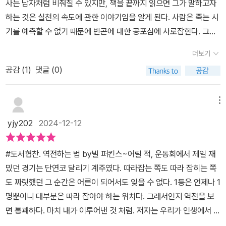
사는 남자처럼 비춰질 수 있지만, 책을 끝까지 읽으면 그가 말하고자
명하며모여있는 돈은 윤택하고 안정적인 삶을보장하지 않는다고늙어
고유한 형태를 만들어내기에, 낭비를 제거하기 위한 전략도 달라야
하는 것은 실천의 속도에 관한 이야기임을 알게 된다. 사람은 죽는 시
갈수록 돈으로 할 수 있는 일이 줄어들기 때문에젊음의 시간과 건강
한다('다 쓰고 죽기'를 도울 가용 수단을 총동원하라)다 쓰고 죽는다
기를 예측할 수 없기 때문에 빈곤에 대한 공포심에 사로잡힌다. 그래
을 쏟아 마련한 돈을살아있는 동안 다 쓸 수 없다면,그리고 최후의 삶
는 건 불가능한 목표이다. 그러면 어떻게 해야 할까? '기대 수명 계산
서 저축에 엄청난 신경을 쓰지만 돈을 쓰고 경험을 얻는 것에는 상대
의 마지막에서 돈만 버느라놓쳐버린 수많은 순간들을 후회하게 된다
더보기
기'라는 걸 사용해서 나온 숫자로 평균값과 범위가 정해진다. 언제 죽
적으로 인색한 경향을 보인다. 나의 인생뿐 아니라 자식에게 물려줄
면도대체 우리는 무엇을 위해돈을 모으는 것일까 하고 의문을 제기한
을지를 최소한 근사치라도 아는 것이 소득, 저축, 지출에 대해 훨씬 더
공감 (
1
)
댓글 (0)
것, 부모를 부양하는 것, 기부하는 것 등 다양한 걱정거리를 갖고 산
다.책을 쓴 저자 빌 퍼킨스는돈 버는 일에만 몰두하고 과하게 돈을 아
좋은 결정을 내릴 수 있도록 도와줄 것이다이 책은 '부의 극대화'가 아
다.저자는 그렇게 돈을 모았다고 해도 돈을 푸는 시점이 늦어질수록
끼며현재의 만족을 무한정 지연하는 것이야말로인생의 가장 큰 낭비
닌 '인생의 즐거움의 극대화'에 중점을 두어야 한다. 인생의 즐거움의
상속이나 기부에 대한 효용성도 낮아지며, 그 흔한 버킷리스트도 연
메뉴
라고 설명하는데,건강이 쇠락한 노년에 이르면두둑해진 통장을 보고
극대화를 위해서 어떻게 해야 할까? 죽고 나면 돈은 아무런 가치가
령대별로 계획을 짜지 않으면 생물학적 한계에 따라 목표를 이루지
만족하는 일 외에실제로 '돈을 사용하는데'에도 한계가 있으며되려 소
yjy202
2024-12-12
없다. 경제학자 세 명이 '재산을 남길 가치가 없을 때는 무용한 돌봄에
못하고 죽을 것임을 시사한다. 냉정해 보이지만, 틀린 말은 아니다. 지
비가 줄게 되어 힘들게 번 돈을끝내 다 쓰지 못하게 된다는 것이다.이
상당한 금액을 지출하는 것이 합리적'이라고 한다'다 쓰고 죽기'는 단
금 돈 버는데 집중하고 노년에 취미를 즐기겠다고 해도, 경험이 없으
'다 쓰지 못한 돈'을 벌기 위해 일하며인생을 허비했다는 허탈감만 남
#도서협찬. 역전하는 법 by빌 퍼킨스~어릴 적, 운동회에서 제일 재
지 돈에 관한 것만이 아닌 시간에 대한 이야기이기도 하다. 한정된 시
면 내가 뭘 좋아하는지도 모르고 헛된 곳에 돈을 낭비하게 된다.지출
고 말이다.결국엔 돈에 초점을 맞추는 것이 아니라인생 낭비를 막고
밌던 경기는 단연코 달리기 계주였다. 따라잡는 쪽도 따라 잡히는 쪽
간과 에너지를 어떻게 사용할지 생각해보자경험의 타이밍을 설계해
에 대한 포커싱의 중요성을 강조하는 그는 인생에서 필요한 것은 경
돈과 시간의 가치를 극대화하는경험 설계의 중요성을 강조함으로써,
도 짜릿했던 그 순간은 어른이 되어서도 잊을 수 없다. 1등은 언제나 1
야 한다는 건 현재의 내 상태와 미래의 내 상태를 알아야 한다. 인생
험이라고 말한다. 그 경험이 필요하고, 그 경험으로 인해 나의 만족감
지나가버린 인생의 시간에서 놓칠 수 있는중요한 경험들을 놓치지 않
명뿐이니 대부분은 따라 잡아야 하는 위치다. 그래서인지 역전을 보
경험을 계획하기 위한 도구 '타임 버킷'을 통해서 각 연령대에 경험할
이 높아지고 오랜 기간 행복할 것임이 분명하다면 미적거리지 않고
고삶의 각 단계에서만 가능한 경험을 통해인생의 만족도를 높이라는
면 통괘하다. 마치 내가 이루어낸 것 처럼. 저자는 우리가 인생에서 역
항목들을 분할하여 배분하여야 한다. 타임버킷은 버킷리스트와는 정
제대로 추진할 것을 추천한다. 나중으로 갈수록 그 경험을 할 체력도,
조언을 건넨다.책에서 그는 삶을 최적화하고돈과 인생에서 최대치를
전하는 데에 9가지의 룰이 있다고 말한다. 1.인생에서 긍정적인 경험
반대의 개념이다인생에서 5년마다, 10년마다 때때로 타임 버킷을 반