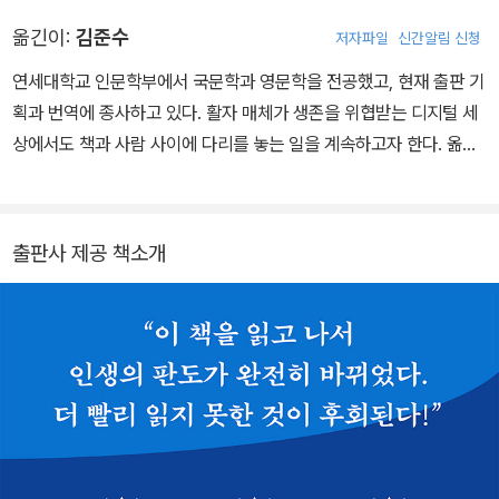
린다. 그리고 역사상 가장 성공한 에너지 트레이더의 반열에 오른다.
옮긴이:
김준수
저자파일
신간알림 신청
그는 현재 미국령 버진아일랜드에 본사를 둔 컨설팅 서비스 회사 브
리사맥스 홀딩스BrisaMax Holdings의 CEO이자 자산 1억 2천만
연세대학교 인문학부에서 국문학과 영문학을 전공했고, 현재 출판 기
달러가 넘는 헤지펀드의 매니저, 할리우드 영화 제작자, 라이브 토너
획과 번역에 종사하고 있다. 활자 매체가 생존을 위협받는 디지털 세
먼트에서 500만 달러 이상의 상금을 획득한 열렬한 포커 플레이어
상에서도 책과 사람 사이에 다리를 놓는 일을 계속하고자 한다. 옮긴
다. 여러 자선 기관의 기부자로도 활동하고 있으며 가까운 친구 및 가
책으로는 『해빗』, 『태어난 게 범죄』, 『트리거』, 『마인드셋』, 『메신저』,
족들과 정기적으로 세계를 여행한다.
『와튼 스쿨은 딱 두 가지만 묻는다』 등이 있다. 정기적으로 세계를 여
행한다.
출판사 제공 책소개