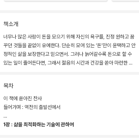
책소개
너무나 많은 사람이 돈을 모으기 위해 자신의 욕구를, 진정 원하고 꿈
꾸던 것들을 끝없이 유예한다. 단순히 모여 있는 ‘돈’만이 윤택하고 안
정적인 삶을 보장한다고 믿으면서. 그러나 늙어갈수록 돈으로 할 수
있는 일이 줄어든다면, 그래서 젊음의 시간과 건강을 쏟아 마련한 돈
을 생전에 다 쓸 수 없다면, 삶에 마지막에서 돈만 버느라 놓쳐버린 순
간들을 후회하게 된다면, 도대체 우리는 무엇을 위해 돈을 모으는 것
목차
일까.
이 책에 쏟아진 찬사
이 책은 미래의 자신을 돌보느라 오늘의 만족을 무한정 지연하며 젊
들어가며 : 역전의 출발선에서
음과 건강을 소진하는 사람들에게 경고한다. 인생은 경험의 총합이기
에, 한 번뿐인 인생에서 돈과 시간의 가치를 극대화할 수 있는 긍정적
1장 : 삶을 최적화하는 기술에 관하여
경험들에 투자하라고 조언한다. 이를 위해 보유한 자원을 고갈하지