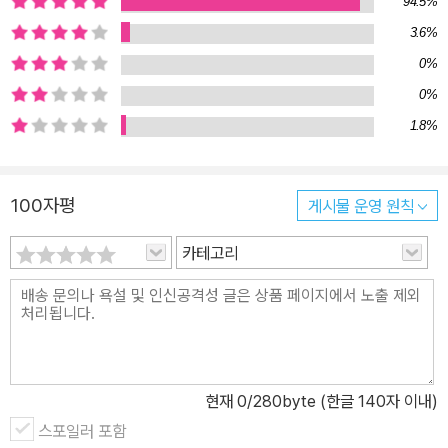
94.5%
으며, 남겨진 돈은 그저 인생 낭비의 증거물에 불과하다. 그렇다면 죽
3.6%
기 전까지 거지가 되지 않고 경험을 누리려면 어떻게 해야 할까. 그는
0%
삶의 각 단계에서만 가능한 경험들에 돈과 시간을 투자함으로써 인생
의 만족도를 높이라고 말한다. 우리는 인생에서 ‘작은 죽음’을 수차례
0%
경험한다. 삶의 다음 단계로 넘어갈 때마다 이전 단계의 나와 그 시간
1.8%
은 돌아오지 않기 때문이다. 그러므로 그때만 가능한 경험들, 그때를
놓치면 다시는 할 수 없을 경험들이 있다. 20대, 30대, 40대에만 누
100자평
게시물 운영 원칙
릴 수 있는 최고의 경험들이 있는 것이다. 바로 그러한 경험을 누리기
위해 경험의 타이밍을 설계해야 한다. 경험의 타이밍을 설계하기 위
카테고리
해선 현재 내 상태와 미래의 내 상태를 알아야 한다. 청년기, 중년기,
노년기에서 돈과 시간, 건강의 그래프가 어떻게 변화할지 파악하고
각 연령대에서 실현 가능한 최고의 경험들을 배치해야 한다. 그리고
그 경험들에 과감히 투자해야 한다. 이는 곧 돈과 시간의 가치를 극대
화하는 일이며, 인생의 자동 조종 모드를 끄고 단 한 번 주어진 삶을
현재
0
/280byte (한글 140자 이내)
내 뜻대로 완전히 즐기는 것이다. 빌 퍼킨스의 솔루션은 경험에 돈을
탕진하라는 무책임한 말이 아니다. 돈을 쓰고 경험을 누릴 시기를 스
스포일러 포함