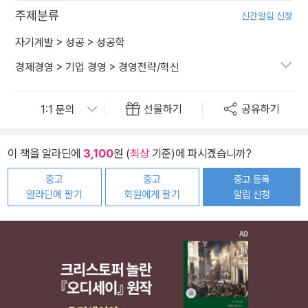
주제분류
신간알림 신청
자기계발
>
성공
>
성공학
경제경영
>
기업 경영
>
경영전략/혁신
선물하기
공유하기
이 책을 알라딘에
3,100
원 (
최상
기준)에 파시겠습니까?
중고
중고
중고 등록
알라딘에 팔기
회원에게 팔기
알림 신청