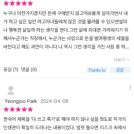
가치가 더욱 높아집니다(p34)자신의 시간과 돈을 최대한 활용하기
누구나 마찬가지겠지만 돈에 구애받지 않고여유롭게 살아가면서 내
위해서는 타이밍이 중요하다고 한다. 그리고 각 연령대에 어울리는
가 하고 싶은 일만 하고자녀들에게 많은 것을 물려줄 수 있으면얼마
경험을 누리는 게 중요하다고 강조한다. 비록 인생의 만족도는 저마
나 행복한 삶일까 하는 생각을 한다.그런 삶에 최대한 가까워지기 위
다 다르더라도 우리는 경험의 시간을 적절히 맞출 필요가 있는 것이
해서누군가는 직장에서, 누군가는 사업으로 돈을 벌며평생의 세월을
다우리의 인생은 우리 경험의 총합이다. 저자는 주치의인 크리스 레
바친다고 해도 과언이 아니다.나 역시 그런 생각을 가진 사람 중 하나
나와 이야기를 나누다가 저자는 '제발 돈을 다 써 버렸으면 좋겠어
였다.직장 생활을 시작하며 '여유 있는 언젠가의 삶'을 위해20대 안에
요!'라고 했고, 돈을 다 쓰지도 못하고 죽거나 너무 늙어 버리게 될 위
더보기
1억이라는 현금을 모으겠다는 계획으로대부분의 모든 수익을 저금으
험성에 대해서 이야기를 나누고, '다 쓰고 죽기'를 목표로 삼게 되었다
공감 (
1
)
댓글 (0)
로 쏟아부었다.그런 시간들을 보냈기에많은 돈을 꽤 빠르게 모을 수
고 한다'다 쓰고 죽어라' 이 말은 처음에는 돈을 다 써버리면 노후는
있었지만아끼고 저금하느라 스물여덟 살이 되어서야첫 해외여행을
어떻게 하라는 거지? 라는 생각이 들었다. 저자는 각각의 경험을 수
가볼 만큼 오직 '돈'을 모으기 위해다른 것은 다 나중으로 미루는 삶이
메뉴
치로 환산한다면 다양한 경험들의 가치를 실제로 합산할 수 있으니
었다.그게 맞다고 생각했는데,고작 며칠의 해외여행으로 시야가 달라
경험 유형들끼리 비교하고, 이는 인생 만족도를 극대화하기 위한 첫
Yeongjoo Park
2024-04-08
지고기분이 달라지고, 동기부여가 되고또 가치가 달라지는 걸 경험하
걸음이 된다고 한다우리가 삶을 더욱 신중하게 살아가도록 돕는 것이
게 되면서문득 '진작 더 어릴 때 이 생각을 깨우쳤다면 좋았을걸'하는
이 책의 가장 큰 목적이며, 돈을 버는 방법부터 남에게 돈을 주는 방법
한국어 제목을 '다 쓰고 죽기'로 해야 하지 않나 싶을 정도로 작가의
후회와 아쉬움에 휩싸이게 되었다.이 책은 나처럼 '돈 = 행복한 삶'이
에 이르기까지, 우리 삶의 여러 영역에서 자동 조종 모드가 작용하기
인생관이 확실히 드러나는 내용이었다. 얼핏 들으면 리스크 속에서
라는행복의 편견을 가지고 있는 사람들에게그 고정관념을 비틀어 설
때문이다. 자동 조정 모드는 각 유형마다 생명 에너지를 낭비시키는