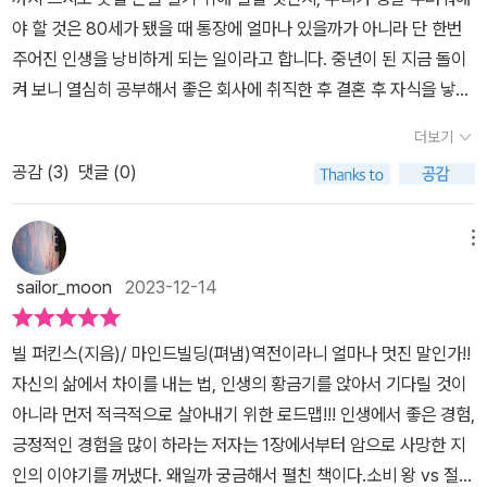
야 할 것은 80세가 됐을 때 통장에 얼마나 있을까가 아니라 단 한번
주어진 인생을 낭비하게 되는 일이라고 합니다. 중년이 된 지금 돌이
켜 보니 열심히 공부해서 좋은 회사에 취직한 후 결혼 후 자식을 낳고
어렵게 집을 장만하고 자녀교육에 올인 하는게 보통 사람들의 일상입
더보기
니다. 나이가 들어 퇴직을 한 후 이제 좀 놀고 쉬어 볼까 하면 병이 들
공감 (
3
)
댓글 (0)
어 모아 놓은 돈을 다 병원비에 사용하게 됩니다. 이렇듯 젊어서 일만
한 후 노후에 여생을 즐기겠다고 생각하면 그것은 너무 늦었다는 것
입니다. 빌 퍼킨스 저자는 단순한 생존을 넘어선 번영에 중점을 둔 <
메뉴
역전하는 법>에서 돈을 불리는 법이 아닌 우리의 삶이 자라나게 만드
sailor_moon
2023-12-14
는 법을 이야기 합니다. 삶의 효용을 최대한으로 즐기려는 사람이 되
길 기대하며 누구나 이런 삶을 살 수 있다고 합니다. 돈의 목적은
빌 퍼킨스(지음)/ 마인드빌딩(펴냄)역전이라니 얼마나 멋진 말인가!!
경험을 얻는 것이며, 자녀에게는 여러분과 시간을 보내는 것이 그러
자신의 삶에서 차이를 내는 법, 인생의 황금기를 앉아서 기다릴 것이
한 경험 중 하나입니다. 따라서 여러분이 돈을 벌기 위해 자녀와의 경
아니라 먼저 적극적으로 살아내기 위한 로드맵!!! 인생에서 좋은 경험,
험을 누리지 못한다면 그것은 자녀와, 또 여러분 자신에게 무언가를
긍정적인 경험을 많이 하라는 저자는 1장에서부터 암으로 사망한 지
빼앗고 있는 겁니다. --- p.157 이 책은 미래의 자신을 돌보느라
인의 이야기를 꺼냈다. 왜일까 궁금해서 펼친 책이다.소비 왕 vs 절약
오늘의 만족을 무한정 지연하며 젊음과 건강을 소진하는 사람들에게