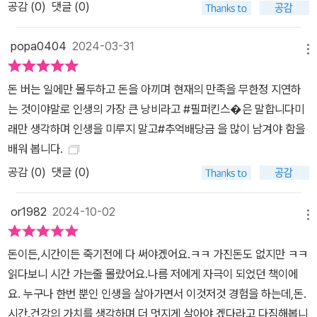
공감 (
0
)
댓글 (0)
popa0404
2024-03-31
메뉴
돈 버는 일에만 몰두하고 돈을 아끼며 현재의 만족을 무한정 지연하
는 것이야말로 인생의 가장 큰 낭비라고 #필퍼킨스�은 말합니다미
래만 생각하며 인생을 미루지 말고#추억배당금 을 많이 남겨야 함을
배워 봅니다.
공감 (
0
)
댓글 (0)
or1982
2024-10-02
메뉴
돈이든,시간이든 죽기전에 다 써야겠어요.ㅋㅋ 가진돈도 없지만 ㅋㅋ
읽다보니 시간 가는줄 몰랐어요.나름 저에게 자극이 되었던 책이에
요. 누구나 한번 뿐인 인생을 살아가면서 이것저것 경험을 하는데,돈.
시간.건강의 가치를 생각하며 더 멋지게 살아야 겠다라고 다짐해봅니