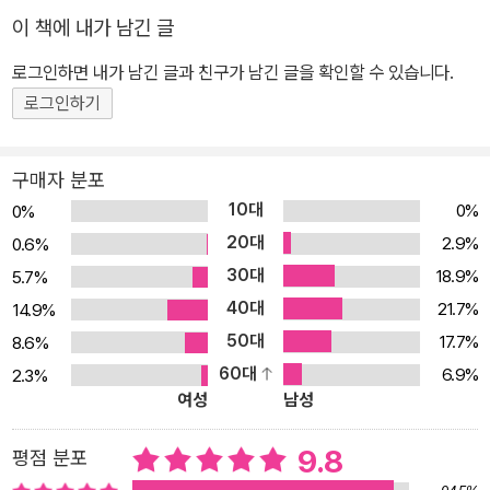
기 때문이다. 그렇게 된다면 힘들게 번 돈을 끝내 다 쓰지 못할 것이
이 책에 내가 남긴 글
며, 결국 그 금액만큼 공짜로 일한 셈이 되는 것이다. 빌 퍼킨스는 이
로그인하면 내가 남긴 글과 친구가 남긴 글을 확인할 수 있습니다.
러한 상황을 막고 돈과 시간의 가치를 극대화하기 위한 최선의 솔루
션을 제시한다. 돈과 시간에서 단 1%도 놓치지 않는 경험 설계의 기
로그인하기
술이다. 다 쓰고 죽어라! 인생 낭비를 막고 돈과 시간의 가치는 극대화
하는 경험 설계의 기술 『역전하는 법』은 검소하게 살아야 돈을 모은
구매자 분포
다는 뻔한 말은 하지 않는다. 큰돈을 빠르게 버는 방법 같은 것도 없
10대
0%
0%
다. 그보다 더 본질적인 인생의 질문에 다가간다. ‘남아 있는 한정된
20대
2.9%
0.6%
시간을 어떻게 보내야 하는가?’. 그 시간을 위해 ‘가진 돈을 어떻게 써
30대
18.9%
5.7%
야 하는가?’이다. 질문들에 대한 빌 퍼킨스의 답은 ‘경험’이다. 우리의
40대
21.7%
14.9%
인생은 곧 우리가 누리는 경험의 총합과 같다. 따라서 인생에서 경험
50대
17.7%
8.6%
이 얼마나 풍부한지가 지금까지 자신을 위해 얼마나 충만한 삶을 살
60대
6.9%
2.3%
아왔는지를 결정하게 된다. 돈은 그 경험들과 교환하기 위해 존재한
여성
남성
다. 지갑 속 수집품이 아니라 120% 가치를 극대화해야 할 수단인 것
이다. 지나간 시간은 돌아오지 않는다. 더는 미룰 수 없다. 이제는 경
9.8
평점 분포
험에 돈을 쓸 계획을 세워야 한다. 죽어서는 어떠한 경험도 누릴 수 없