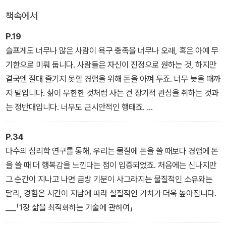
않으면서 이상적인 경험을 누리는, 인생 만족도가 올라가는 경험 설
책속에서
계의 기술을 전한다. 돈 버느라 괴로웠던 당신에게 그 이상의 만족과
성취를 쥐여 줄 가장 합리적이고 실용적인 기술! 인생의 낭비를 멈추
P.19
고 돈과 시간의 가치를 극대화하는 진정 역전하는 법이다.
슬프게도 너무나 많은 사람이 욕구 충족을 너무나 오래, 혹은 아예 무
기한으로 미뤄 둡니다. 사람들은 자신이 진정으로 원하는 것, 하지만
결국엔 절대 즐기지 못할 경험을 위해 돈을 아껴 두죠. 너무 늦을 때까
지 말입니다. 삶이 무한한 것처럼 사는 건 장기적 관심을 취하는 것과
는 정반대입니다. 너무도 근시안적인 행태죠.
___「1장 삶을 최적화하는 기술에 관하여」
P.34
다수의 심리학 연구를 통해, 우리는 물질에 돈을 쓸 때보다 경험에 돈
을 쓸 때 더 행복감을 느낀다는 점이 입증되었죠. 처음에는 신나지만
그 순간이 지나고 나면 금방 기분이 사그라지는 물질적인 소유와는
달리, 경험은 시간이 지남에 따라 실질적인 가치가 더욱 높아집니다.
___「1장 삶을 최적화하는 기술에 관하여」