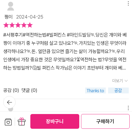
는 것은 여러분 소유의 돈입니다. 자녀에게 준 것은 자녀의 소유가 될
기를스스로 결정하여 경험의 투자량을 조정하는아주 합리적이고 실
메뉴
하면 인생이 오히려 헐값이 된다. 8.재산 증식을 멈출 때를 파악하라
테니 자녀를 위해 남길 돈에 대한 계획은 세울 필요가 없죠. (p.9
용적인 조언이라 더 와닿았다.돈은 목적이 아닌 수단,인생은 한 번뿐
~재산증식에만 목 메지 말고, 언제가 인생의 정점일 지를 생각하자.
쩡이
2024-04-25
1) 나는 비교적 다양한 보험에 가입되어 있고, “노후자금”에 대
이라는 명제를 잊지 말고내가 힘들게 번 돈을 다 쓰고 죽을 수 있는 용
활동에서 얻는 즐거움이 감소하기 직전, 인생의 정점을 누려야 한다.
한 민감도가 높은 편이었기에 다 쓰고 죽으라는 말이 무척이나 이질
기,내 삶을 단 한순간도 놓치지 않겠다는 포부를가져야 한다는 자극
9.잃을 것이 적을 때, 가장 크게 베팅하라~젊어서 잃을 것이 적을 때,
#서평후기#역전하는법#빌퍼킨스 #마인드빌딩🏃당신은 개미와 베
적으로 느껴졌다. 아마 나 말고도 이 책에 대해 그런 오해를 하는 사람
이다.관성과 근시안적인 시각에서 벗어나인생을 장기적인 관점에서
베팅해보자. 두려움을 수치화해서 객관적으로 보고 우선순위를 정하
짱이 이야기 중 누구처럼 살고 있나요?🏃가치있는 인생은 무엇이라
은 꽤 되지 않을까. 그래서 말해둔다. 이 책은 사치를 조장하는 책
최선의 효율,최대의 효용으로 설계하도록 독려하는그의 글을 읽어 내
여 움직이자. 책에서 주장하는 승리는 돈과 명예가 아니다. 돈과 명예
생각하나요?🏃돈. 얼만큼 있으면 즐기는 삶이 가능할까요?🏃우리
이 아니다. 물론 욜로도 아니다.” 돈이나 시간에 목숨걸기보다는 경험
려가며 큰 용기를 얻었다.그동안 '내가 나중에 일하지 않고 편히 살려
가 앞서가는 이를 따라잡아 인생의 승리를 얻는 역전은 '내 삶의 질을
인생에서 가장 중요한 것은 무엇일까요?⏳️역전하는 법?무엇을 역전
과 성취에 목적을 두라고 하는 책”이 가장 적합한 설명이 아닐까 생각
면' 하고마냥 먼 미래로 모든 것을 미루고현실이 괴롭고 불행할 때가
누구보다 높이는 것' 이었다. 이 책은 이제껏 내가 가지고 있던 돈과
하는 방법일까?🤔빌 퍼킨스 작가님은 이야기 초반부터 개미와 베짱
한다. 그래서 『역전하는 법』은 경험과 돈 중 무엇이 상위인지 고민하
많았는데,중간중간 적절히 지금에만 만끽할 수 있는경험들을 배치하
인생에 대한 가치관을 일부 흔들어 놓았다. 미국은 한국 이상으로 자
이 이야기를 인용한다.개미처럼 열심히 일하는 자.베짱이처럼 열심히
는 이들이 한번쯤 만나보면 도움을 얻을 수 있을 것 같다. 『역전하
고 여기에 돈과 시간을 투자한다면결국에는 인생의 모든 순간을 행복
더보기
본중심적 사회이고 많은 이들이 돈에 메여 산다. 그 삶에서 벗어나 자
논 자. 누가 더 좋은 인생을 살았는가에 대한 의견을 제시한다.👉열
는 법』은 브리사맥스 홀딩스의 CEO인 빌 퍼킨스의 책으로 시간의 유
과 즐거움,충만한 만족감으로 채우며진정한 의미의 '부'와 행복으로
신을 돌보라는 것이 저자의 주요 주장이다. '다 쓰고 죽자' 라던가 '경
공감 (
0
)
댓글 (0)
심히 일하기만 해선 인생 만족도가 높지 않다는 주장을 반복한다.그
한함과 경험의 축척에 대해 이야기하는 책이다. 우리는 때때로 부
가득 찬진짜 나를 위한 삶을 만들 수 있겠다는 기대가 든다.옛 어른들
험에 투자하라' 는 말이 일견 거부감이 들 수 있지만 자세히 들여다보
뒤로가
렇다고 베짱이처럼 열심히 놀기만 하라는 말이 아니었다.📣열심히
를 성공의 척도로 사용하고 있지만, 『역전하는 법』을 읽다보
의 '인생의 모든 것에는 때가 있다.'라는 말처럼20대의 주머니 사정이
기
면 '현재 삶을 소중히 하라' 는 말이다. 쌓기만 하다보면 맨 밑에 있는
일도 하고 인생을 즐기기도 하라.📣작가님 주장처럼 행동하면 우리
메뉴
면 “돈”에 목적을 두기보다는 “경험”과 “성취”에 목적을 두고 나
가벼웠던 때늘 꿈꾸던 경험과 도전이30대인 지금은 할 수 있어도 망
것들은 썩어 버리는 것이 시간이고 건강이다. 시간이 흘러 인생의 마
는 무엇을 역전할 수 있을까?✍️p19슬프게도 너무나 많은 사람이 욕
보관함담기
선물하기
의 돈과 시간을 관리하고 설계해야 함을 깨닫게 된다. 『역전하는 법』
설이게 되듯,인생의 남은 시간들에 있어서는그 타이밍이 늦지 않게
하얀사과
2024-01-29
장바구니
구매하기
무리 시점에 적어도 억울하지는 않도록, 지금 추억을 쌓고 그 배당금
구 충족을 너무나 오래, 혹은 아예 무기한으로 미뤄 둡니다. 사람들은
에서는 삶을 최적화하는 기술, 경험에 투자해야 하는 이유, 다 쓰고 죽
수시로 들여다보고때에 맞는 경험을 내게 스스로 내줄 수 있는그런
으로 하루하루 미소지을 수 있는 인생이 최고의 역전이다.@diewith