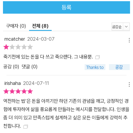
스로 결정하여 경험의 투자량을 조정하는 아주 합리적이고 실용적인
등록
방법이다. 여전히 두려운가. 노후에 한 푼도 남지 않을까 겁이 나는가.
그러는 사이 당신의 황금기는 무심하게 흘러가고 있다. 돈은 목적이
구매자 (0)
전체 (8)
아닌 수단, 인생은 한 번뿐이라는 명제를 우리 모두 알고 있다. 빌 퍼
킨스의 논리를 의심하며 머뭇거리지 마라. 필요한 건 내가 힘들게 번
mcatcher
2024-03-07
메뉴
돈을 다 쓰고 죽을 수 있는 용기, 내 삶을 단 한 순간도 놓치지 않겠다
는 포부뿐이다. 이 책을 읽고 준비가 되었다면 실행하라. 관성과 근시
죽기전에 있는 돈을 다 쓰고 죽으랜다. 그 내용뿐.
안적인 시각에 벗어나 인생을 장기적인 관점에서 최선의 효율, 최대
공감 (
0
)
댓글 (0)
의 효용으로 설계할 수 있을 것이다. 돈 버느라 괴로웠던 당신에게 그
이상의 만족과 성취를 쥐여 줄 것이다. 진정 역전하는 법이다.
irishaha
2024-07-11
메뉴
역전하는 법‘은 돈을 아끼기만 하던 기존의 관념을 깨고, 긍정적인 경
험에 투자하여 삶을 풍요롭게 만들라는 메시지를 전달합니다. 인생을
좀 더 의미 있고 만족스럽게 설계하고 싶은 모든 이들에게 강력히 추
천합니다.