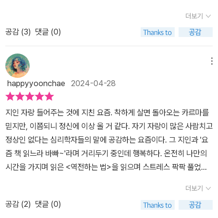
왕!!! 돈이냐 인생이냐? 부의 주인은 누구일까? 그렇다면 삶에서 가장
경고한 책입니다. 그렇다고 젊을 때 즐기기만 한다면 노후에 힘든 삶
더보기
중요한 것은 경험이라는 저자. 최대한 일찍부터 경험에 투자하라는
을 살 것입니다. 저자는 미래를 위해 저축하지 말라는 게 아닙니다. 삶
공감 (
3
)
댓글 (0)
말은 진심 와닿았다. 그것이 단순히 경험이 아니라 앞으로 인생에서
중에서도 너무 늦은 시기를 위해 너무 과하게 저축하는 사람들에게
발생시킬 모든 배당의 총합을 의미한다. 다 쓰고 죽기를 목표로 잃을
경고하는 것입니다. 이런 사람들은 너무나도 한참 뒤의 미래에 존재
것이 적을 때 배팅하라는 문장도. 특히 우리 한국인에게는 좀 생경하
메뉴
할 자신을 돌보기 위해 현재의 자신에게서 돈을 빼앗고 있는 겁니다.
게 들릴 수 있는 ' 다 쓰고 죽어라'라는 문장...그러고 보면 한국인들에
그 돈을 쓸 수 있을 만큼 자신이 오래 살 수 있을지 알지 못한 채 말이
happyyoonchae
2024-04-28
게 특히 그런 정서가 있다. 소위 뼈빠지게 일해서 아끼고 모으고 자녀
죠. “너무 늦기 전에 경험을 모으기 시작하라.” 그렇다면 어떤 삶
를 가르치고, 정작 자신을 위해 돈을 쓸 시간적 여유가 되는 노후에는
을 살아야 하는지 이 책을 통해 고민해 봅니다. 인생은 경험의 총합이
지인 자랑 들어주는 것에 지친 요즘. 착하게 살면 돌아오는 카르마를
아파서 병원에 들어가거나 요양원에 가게 된다..... 우리의 미래인지도
기에, 한 번뿐인 인생에서 돈과 시간의 가치를 극대화할 수 있는 긍정
믿지만, 이쯤되니 정신에 이상 올 거 같다. 자기 자랑이 많은 사람치고
모른다. 물론 이런 패턴으로 살지 않는 분들도 요즘은 많은 것으로 알
적 경험들에 투자하라고 조언합니다. 이를 위해 보유한 자원을 고갈
정상인 없다는 심리학자들의 말에 공감하는 요즘이다. 그 지인과 '요
고 있다. 저축하지 말라는 의미가 아니라, 지나친 절약을 경고하는 책
하지 않으면서 이상적인 경험을 누리는, 인생 만족도가 올라가는 경
즘 책 읽느라 바빠~'라며 거리두기 중인데 행복하다. 온전히 나만의
이다. 당신의 유산은 바로 지금이라고! 순간을 즐길 줄 아는 사람, 죽
험 설계의 기술을 전해줍니다. 돈 버느라 힘들고 괴로웠던 사람에게
시간을 가지며 읽은 <역전하는 법>을 읽으며 스트레스 팍팍 풀었다.
음에 이르러서야 깨닫는 진리가 아니라 지금 당장 자신을 위해 살아
그 이상의 만족과 성취를 쥐여 줄 가장 합리적이고 실용적인 기술, 인
나이에 상관없이 가자 긍정적인 인생의 경험을 얻으려면 삶의 균형을
볼 가치가 있다. 책을 잘못 받아들이면 마치 소비를 강조하는 것 같지
더보기
생의 낭비를 멈추고 돈과 시간의 가치를 극대화하는 진정 역전하는
유지해야 하며, 이를 위해 자신에게 풍족한 자원을 부족한 자원과 교
만, 저자의 의도는 그것이 아니라, 써야 할 때를 철저히 계획하라는 의
법을 통해 그동안의 삶을 되돌아보고 새로운 삶을 계획해 보기 좋은
공감 (
2
)
댓글 (0)
환해야 합니다. (p194)정말 무의미한 말만 듣다가 이렇게 유익한 글
미로 보인다.우리가 정말 두려워해야 할 것은 80세가 되었을 때 내
책입니다. 출판사 지원도서