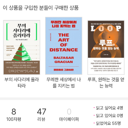
인 전망을 기대하기 어렵다. 불확실한 시간 속에서 사람들의 초점은
이 상품을 구입한 분들이 구매한 상품
돈을 아끼고 투자하며 자산을 불리는 데 모인다. 누구도 나를 보호해
주지 않는다는 불안, 가진 돈의 액수로 삶의 완성도가 결정된다는 믿
음 때문이다. 그러므로 가장 건강한 인생의 황금기는 가장 열심히 돈
을 벌어야 할 때다. 더는 수입이 없을 노후의 몫까지 벌어야 한다. 그
러는 동안 현재의 만족은 끝없이 유예된다. 미루어 둔 만족은 미래의
언젠가 모두 해결할 수 있다고 확신하면서. 힘겹게 돈을 버는 이유는
인생의 피날레를 위함이라고 위로하면서. 그러나 늙어갈수록 돈으로
할 수 있는 일이 줄어든다면, 그래서 시간과 건강을 쏟아 번 돈을 죽기
전에 다 쓸 수 없다면, 삶에 마지막에서 돈만 버느라 놓쳐버린 순간들
부의 사다리에 올라
무례한 세상에서 나
루프, 원하는 것을 얻
을 후회하게 된다면, 그때는 굳게 닫혀 있던 지갑을 어떻게 합리화할
타라
를 지키는 법
는 능력
것인가. 쓰지도 못할 돈을 벌기 위해 일하며 인생을 허비했다는 허탈
함 말고 무엇이 남겠는가. 『역전하는 법』의 저자 빌 퍼킨스는 돈 버는
일에만 몰두하고 과하게 돈을 아끼며 현재의 만족을 무한정 지연하는
읽고 싶어요 4명
8
47
0
것이야말로 인생의 가장 큰 낭비라고 주장한다. 건강이 쇠락한 노년
읽고 있어요 0명
100자평
리뷰
마이페이퍼
에 이르면 두둑해진 통장을 보고 만족하는 일 말고는 할 수 있는 게 없
읽었어요 55명