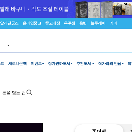
알라딘굿즈
온라인중고
중고매장
우주점
음반
블루레이
커피
서
스트
새로나온책
이벤트
정가인하도서
추천도서
작가와의 만남
북
 돈을 담는 법
종이책