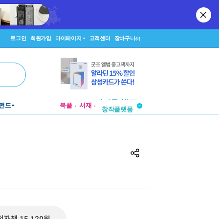
로그인
회원가입
마이페이지
고객센터
장바구니
(0)
투비컨티뉴드
펀드
북플
서재
창작플랫폼
투비컨티뉴드