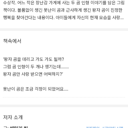
수상작. 어느 작은 장난감 가게에 사는 두 곰 인형 이야기를 담은 그림
책이다. 볼품없이 생긴 못난이 곰과 근사하게 생긴 왕자 곰이 진정한
행복을 찾아간다는 내용이다. 아이들에게 자신의 현재 모습을 사랑하
면서 타인에게 행복을 나눌 줄 수 있음을 일깨워 준다.
왕자 곰은 부잣집 아이네 집으로 가게 되었는데, 처음 며칠간만 대접
책속에서
을 잡고 그 이후로는 침대 아래 처박힘을 당하는 신세로 전락한다. 반
면 못난이 곰은 가난한 아이의 놀이 동무가 되어 함께 살게 되는데 하
‘왕자 곰을 데리고 가도 가도 될까?
루하루 즐겁고 행복하게 보낸다. 왕자 곰은 못난이 곰에게 제발 데려
그럼 곰 인형이 두 개나 생기는데…….
가 달라고 부탁하고, 못난이 곰은 깊은 고민 끝에 왕자 곰을 집으로 데
왕자 곰만 사랑 받으면 어떡하지?‘
리고 간다.
못난이 곰은 조금 걱정이 되었어요.
못난이 곰은 남자아이와 보냈던
즐거운 시간들을 떠올렸어요.
'왕자 곰이 와도 내가 세상에서 가장 용감한 기사 역할을 할 수 있을
저자 소개
까?'
못난이 곰은 오랫동안 고민하고 또 고민했어요.