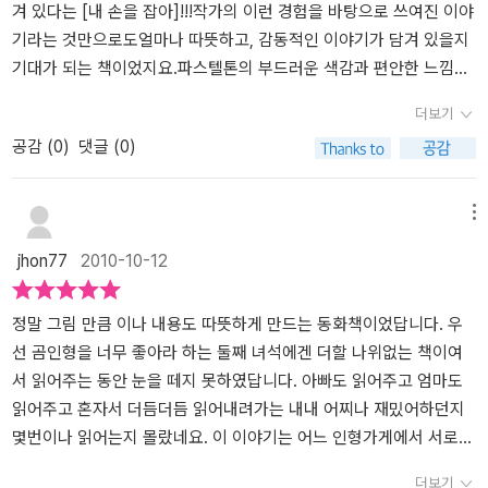
행복하게 살았답니다.못난이 곰은 자신이 예전에 힘들고 외로웠던 적
지 못하고 읽어도, 이 책은 아이들이 여러가지 생각을 하게 합니다. 첫
않았던 못난이 곰은주인의 사랑을 듬뿍 받으면서 하루하루가 행복한
겨 있다는 [내 손을 잡아]!!!작가의 이런 경험을 바탕으로 쓰여진 이야
이 있었음을 잊지 않았어요.사실,왕자곰을 마주했을때 고소해할 수도
째로, 생김새 때문에 소외된 못난이 곰을 통해, 외모를 중시하는 우리
나날을 살게 되고으리으리한 궁정같은 집에서 우아하고 행복하게 살
기라는 것만으로도얼마나 따뜻하고, 감동적인 이야기가 담겨 있을지
있지요. 딴은, 남자아이의 사랑을 빼앗길까봐 모른채 할 수도 있어요.
사회의 현실을 돌아보게 합니다. 장애가 있다고, 얼굴이 못 생겼다고,
것 같던 왕자곰은침대밑에 쳐박혀있는 것도 부족해서말썽쟁이 강아
기대가 되는 책이었지요.파스텔톤의 부드러운 색감과 편안한 느낌의
하지만 못난이 곰은 과거를 떠올리며 왕자 곰의 처지를 측은해합니
키가 작다고 편견을 갖고 사람을 취급하는 삭막한 사회에 대한 경종
지에게 찢기고 물어뜯기는 불행한 삶을 산답니다.어느 날 우연히 마
그림은 이야기의 분위기를 한껏 살려주고 있었어요.이 이야기에 화려
더보기
다. 그리고 손을 내밀죠. 이것이 바로 정답같은 우정이 아닐까 싶어요.
을 울릴 수 있는 부드러운 메세지가 바로 이 책입니다. 둘째로, 못난이
주친 왕자곰과 못난이곰..왕자곰은 자신을 데려가달라며 간청을 합니
하고, 선명한그림이 더해졌다면, 그느낌이 사뭇 달라지지 않았을까싶
공감 (
0
)
댓글 (0)
우리 아이들이 이 그림책을 보면서 많은 것을 깨닫기를 바랍니다.
곰에게도 행복이 찾아오는 것을 보며, 비록 외모는 못 생겼지만, 몸은
다.혹시나 자신의 행복을 빼앗길까봐 고민하는 못난이곰..'맞아,나도
어요.감동적인 글과 함께 편안한 그림이 잘 어우러진감수성이 풍부한
불편하지만 언젠가는 나에게도 행운이 올거라는 믿음을 가질 수 있습
슬프고 외로웠던 적이 있어.그땐 정말로 마음이 아팠지'' 좋아 널 데리
동화!!제가 느낀 [내 손을 잡아]는 바로 그런 책이었습니다. 어느 자그
니다. 희망을 갖고 사는 모습은우리 아이들이 살아가는 데에 필요한
고 갈게! 자, 어서 내 손을 잡아!'자신의 행복을 빼앗길 지도 모르는 상
마한 장난감 가게에 생김새가 조금 이상한 곰 인형이 살고 있었어요.
메뉴
요소입니다. 셋째로, 자신의 행복을 나눌 줄 아는 용기를 가진 못난이
황에서 얼마나 많은 사람들이 다른 사람들에게 손을 내밀 수 있을까
여기저기 실밥이 뜯어져 솜도 비죽 튀어나오고, 눈은 짝짝이인데다
jhon77
2010-10-12
곰의 착한 마음에 대한 생각입니다.못난이곰은 자신이 어떻게 찾은
요?그러기위해선 정말 큰 용기가 필요할텐데그런 용기를 낼 수 있다
입은 아예 없었지요. 가게에 있는 다른 장난감들이 이 곰 인형을 보고
행복인데, 그것을 잠깐의 고민과 함께 쉽게 왕자곰과 나눠 갖습니다.
는 사실에 큰 박수를 보내고 싶고과연 나도 그런 상황에서 그 용기를
'못난이'라고 놀려댔지요. 가게 안에는 바느질도 말끔하고, 금빛 왕관
요즘 세상에서 먹을 것 하나도 쉽게 나누지 못하는 아이들이 자신에
낼 수 있을까 뒤돌아보게 되네요.못난이곰이 보여준 용기있는 행동이
까지 쓴 멋진 왕자 곰 인형도 있었어요. 우쭐대는 왕자 곰을 못난이 인
정말 그림 만큼 이나 내용도 따뜻하게 만드는 동화책이었답니다. 우
게 가장 중요한 문제일 수 있는 행복을 나누는 것에 대해 의아해 할지
누군가의 도움을 간절하게 바랬던 왕자곰에게는 한줄기 희망으로 다
형은 늘 부러운 눈으로 쳐다보았지요. 크리스마스 이브...왕자 곰은 여
선 곰인형을 너무 좋아라 하는 둘째 녀석에겐 더할 나위없는 책이여
도 모르지만, 못난이 곰의 결단에 박수를 칠 수 있는 아이는 언젠가 자
가가지않았을까요?두 손을 잡은 못난이곰과 왕자곰은 그 뒤 어떻게
자아이의 품에 안겨 장난감 가게를 떠나고, 곧이어 못난이 곰도 가난
서 읽어주는 동안 눈을 떼지 못하였답니다. 아빠도 읽어주고 엄마도
신도 그런 결단력을 내릴 생각을 이미 반은 한 것일테니 이 책은 아이
되었을까요?주인에게서 똑같은 사랑을 받으면서 둘도 없는 친구가
한 남자 아이와 함께 가게를 떠나게 되었어요. 남자 아이의 엄마는 못
읽어주고 혼자서 더듬더듬 읽어내려가는 내내 어찌나 재밌어하던지
의 인생의 좋은 길잡이인 선생님인 셈이죠. 따뜻한 그림과 함께 엄마
되어 오랫동안 행복하게 살아가는 따뜻한 이야기로 마무리지어진답
난이 곰을 말끔하게 고쳐주었고, 둘은 놀이도 함께 하고, 아이가 숙제
몇번이나 읽어는지 몰랐네요. 이 이야기는 어느 인형가게에서 서로
와 함께 책을 보는 우리 아이의 부드러운 얼굴을 잊을 수 없습니다.작
니다.요즘처럼 자신만을 알고 자기밖에 모르는 이기적이고 현실적인
를 할 때에도 잠을 잘 때에도 늘 함께 했어요. 멋진 왕자 곰도 처음에
다른 모습을 가지고있는 두 인형의 이야기 입니다. 가장 멋지고 예쁜
더보기