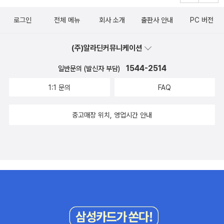
끔 하라고 조언하며, 행복을 ‘공동의 행복’ ‘우연의 행복’ ‘순간의 행복’
복은 지킬 줄도 알아야 하지만, 나눌 줄도 알아야 해요.[내 손을 잡아]
‘자기극복의 행복’ ‘충만한 행복’으로 분류해 우리가 스스로 행복해질
로그인
전체 메뉴
회사 소개
출판사 안내
PC 버전
에서 알려주는 가장 큰 교훈은 바로 이것이 아닌가 싶습니다.못난이
수 있는 다양하고 기발한 방법에 대해 말한다.독일 소설은... 사실 좀
곰이저 혼자만 행복하고 싶어서 왕자 곰에게 손을 내밀지 않았다면,
지루한 면이 없잖아 있는데, 그건 어째서 일까요?이건 소설은 아니니
(주)알라딘커뮤니케이션
오랜 시간 남자 아이의사랑을 받으며, 즐겁고 행복했을지도 몰라요.
재밌게 읽을 수 있을지도! 과학적 두뇌 계발 그림 그리기 퍼즐. 어른들
하지만, 왕자 곰을 도와주지 못했다는 죄책감과 미안함에 마음이 편
1544-2514
일반문의 (발신자 부담)
에게 인기 있는 스도쿠가 아이들을 위한 그림 그리기 퍼즐 ‘에도쿠’로
하지 않았겠지요.혹은...남자 아이에게 더 멋진 장난감이 생겨서 왕자
재탄생했다. 에도쿠를 하는 동안 아이는 스스로 그림을 그리면서 사
곰처럼 잊혀진 장난감이 될 수도 있구요!!!자신의 행복을 왕자 곰에게
1:1 문의
FAQ
고력과 집중력을 키우고, 그림을 좋아하는 아이라면 아이가 원하는
기꺼이 나눠 줄 용기가 있었기에결국, 두 곰이 모두 행복해질 수 있었
대로 색을 칠하면서 예술적 추상사고를 갖게 된다.스도쿠 좋아하는
지요.작가가 전하고 싶은 이런 메세지들을 딸아이가 당장에 모두 이
중고매장 위치, 영업시간 안내
데.. ㅎㅎ 집에서 책도 사다놓고 심심할때마다 하긴 합니다. 에도쿠
해할 수는 없을꺼에요.하지만, 책의 전반에 걸쳐 흐르고 있는 따뜻하
라.. 제목에서 바로 느낌이 오네요 ㅎㅎ (에는 일본어로 그림이라는
고, 감동적인 느낌은딸의 마음속에도 충분히 스며들지 않았을까 싶습
뜻이 있습니다.)요시다 슈이치의 베스트 컬렉션이 나왔습니다!저는
니다.그리고, 시간이 흐르고, 책 읽기가 거듭 되면 글 속에 녹아 있는
작가이름이랑 사요나라 사요나라, 동경만경정도 아는 정도? 검색해
사랑, 희망, 용기, 행복 등의 밝고, 긍정적인 느낌들을 더 잘 받아들일
보니 엄청난 다작을 ...!이젠 교양수학에도 변화가 필요하다. 알기 쉬
꺼라고 생각합니다.기대했던 만큼 꽉찬 내용의 [내 손을 잡아]....정말
운 교양수학 전도사로 소문이 난 이광연 교수가 이번에는 고사성어를
즐거운 책읽기 시간이었어요!!!아~!! 이 책 덕분에 딸아이는 '손'이라
통해 수학을 이야기한다. 온고지신의 마음으로 고사성어가 나오게 된
는 글자까지 익혔답니다. ㅎㅎ
배경, 그리고 그 고사성어와 연결해서 생각할 수 있는 수학을 함께 알