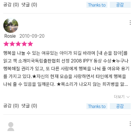
공감 (
0
)
댓글 (0)
탕으로 씌어진 책인데요.언젠가 자신의 목소리를 되찾을꺼라는 에밀
우리 집을 떠나는 장난감은 내가 자기를 사랑하지 않는다고 생각할거
색인데요. 한 아이당 한마리씩 외출시 데리고 다니고 있죠. 차안에서
리의 간절한 믿음과 소망이 담긴 책이라 읽는 저도 더욱애절한 느낌
에요.''너만큼 아니 너보다 더 자주 놀아주고 사랑해 줄 수도 있잖
자신이 데리고 간 곰에게 인사도 하고 뽀뽀도 해주고 친구처럼 그렇
이 들었네요.지금 힘든 삶을 살고 있는 모든 어린이들이 실망하여 포
아.'그리하여 장난감 방을 가득 채우던 몇 개의 장난감들이새로운 주
게 잘 데리고 다녀요. 우리 아이들은 쌍둥이라서 외로움을 많이 타는
메뉴
기하지 말고..믿고 노력하며 기회가 오기를 기다렸으면 좋겠어요..누
인에게 더 사랑받을 수 있게 되었답니다.아들의 행동엔자신의 행복을
편은 아니지만, 곰인형이라는 또다른 친구를 만날 수 있게 했죠. <내
Rosie
2010-09-20
구나 살면서 기회는 온다고 하잖아요..그 기회를 간절히 기다리는 사
다른 사람과 나누는 용기가 있었습니다.장난감을 받고 좋아하는 동생
손을 잡아>이 동화책을 읽고 나서 결정한 것이였어요. 비싸지도 않고
람은 기회가 왔을때 놓치지 않고 잘 잡을 수 있는 법 아니겠어요?그리
과그 모습을 보면 기뻐하는 아들나눔은 모두를 행복하게 만들었습니
보석이 달리거나 한 인형이 아니지만 우리 쌍둥이에겐 둘도 없는 친
고,,지금 풍요로운 어린이들은 자신이 가진 행복을 조금씩 나누어보
다.행복은 나눌수록 커지니까요..
구가 되기를 바라면서 말이죠^^미국독립출판협회 - 2008년 IPPY 동
행복을 나눌 수 있는 여유있는 아이가 되길 바라며 [내 손을 잡아]를
면 어떨까 생각해보네요..자신이 가진 소중한 것을 나누었을때느낄
상 수상작. <내 손을 잡아> - 에밀리 림 글 / 닐 샤프 그림 (책속 물고
읽고 책 소개미국독립출판협회 선정 2008 IPPY 동상 수상★누구나
수 있는 기쁨은누군가와 나눠보지 못한 사람은 절대 느낄 수 없는 행
기 출판사)어느 자그마한 장난감 가게에 진열되어 있는 곰인형. 그 곰
행복해질 권리가 있고, 또 다른 사람에게 행복을 나눠 줄 여유와 용기
복감일꺼란 생각이 드네요..울 지원이도 방학동안 난치병어린이돕기
인형은 실밥도 엉망이고, 눈도 짝짝이 입도 없어 말도 못했죠.주인도
를 가지고 있다.★자신의 현재 모습을 사랑하면서 타인에게 행복을
모금함을 만들어 열심히 동전을 모았네요..앞으로도 그마음 고이 간
손님도 그 누구도 곰인형에게 눈길주지 않았어요.’내 꼴을 좀 봐’이 못
나눠 줄 수 있음을 일깨운다. ★목소리가 나오지 않는 희귀병을 앓았
직해 자신이 가진 행복을 나눌 줄 아는 사람으로 성장하기를 바래보
난이 곰은 시름에 잠겼어요.옆선반 멋진 왕자곰이 부러웠지요.' 정말
던 작가 에밀리의 경험을 바탕으로 씌어진 그림책!이 이야기엔 언젠
더보기
네요.지원이 책이 재밌다면서 잠잘때도 읽어달라고 조르고..혼자서도
완벽해!'하며 자신의 몸을 자랑하는 왕자 곰다른 친구들도 왕자곰을
가 목소리를 되찾을 거란 에밀리의 간절한 믿음이 담겨 있습니다.줄
공감 (
0
)
댓글 (0)
몇번이나 읽었는지 모른답니다..이 책은 물고기 그림책의 첫번째 이
보면서 감탄했어요.손님이 들어오자, 최고로 멋지게 보여야 한다며
거리왕자 곰과 못난이 곰 모두가 행복한 반전 이야기못난이 곰은 자
야기인데요..어서 빨리 두번째 이야기가 나와서 우리 어린이들의 마
으스대던 왕자 곰.정말 그 손님은 왕자 곰을 샀어요.곰은 진짜로 궁전
신의 외모 때문에 스스로 아무짝에도 쓸모가 없을 거라고 생각한다.
음도 몸처럼 쑥쑥 자랄 수 있었으면 좋겠네요..
처럼 크고 으리으리한 집으로 가게 되었지요.’ 아무도 날 데려가지 않
반면 왕자 곰은 수려한 외모를 뽐내면서 자신의 장밋빛 미래를 확신
메뉴
아.’못난이 곰은 몹시 슬펐어요.그때 가게 안으로 뛰어 들어온 남자아
한다. 그런데 결과는 정반대. 왕자 곰은 부잣집 아이네 집으로 가게 되