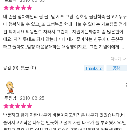
꿀호떡
2010-09-03
보려고 하다가 그만 바닥에 쿵~떨어지고 말죠~ 상점주인은 소년에게
못난이 곰을 선물해줘요~못난이 곰과 소년은 정말 즐겁게 살게 되었
어요..외로웠던 못난이는 이제 행복해 진것이죠~반면 왕자곰은 소녀
내 손을 잡아에밀리 림 글, 닐 샤프 그림, 김호정 옮김책속 물고기누구
의 집에서 처음에는 재미나게 지냈지만..곧 찬밥 신세가 되고 말아요..
나 행복해질 수 있고,,또 그행복을 함께 나눌 수 있다는 가르침을 얻게
그러고는 강아지의 장난감이 되어 버렸지요~그러던 어느날 못난이
된 책이네요.외동딸로 자라서 그런지.. 지원이는짜증이 좀 많은편이
곰과 왕자곰이 만나게 되었어요..못난이 곰은 순간 많은 생각을 하게
에요..자기 뜻대로 되지 않는다거나 내가 좋아하는 친구가 다른친구
되요.. 왕자곰을 데려오면..소년이 자기를 등한시 하지 않을까.. 하지
하고 놀아도..엄청 마음상해하는 욕심쟁이지요.. 그런 지원이에게 자
만 못난이 곰은 생각합니다.. 자신이 외로웠을 때를..그러고는 손을 내
신이 가진 행복에 대해 들려주고 싶어 선택한 책이네요.장난감가게에
더보기
밀어요~ ' 내 손을 잡아~ '두 곰과 소년은 사이좋게 행복하게 살았다
진열되어 있는 볼품없는 못난이 곰과 근사한 왕자곰..여기저기 실밥
공감 (
0
)
댓글 (0)
네요..ㅎㅎ얘는 화난 곰이야?울 꼬맹이 못난이 곰을 보고 처음 한말이
도 뜯어지고,,눈도 짝짝이인데다가 입도 없어서 누구도 눈길조차 주
화난 곰이냐네요..ㅎㅎ눈도 짝짝이에 입도 없으니 그리 보였나 봅니
지 않는 못난이 곰과는 달리흠잡을 데 없이 완벽하고 금빛왕관도 쓴
다..하지만 글을 찬찬히 읽어 주었더니 이해 하더라구요..자기는 토끼
멋지고 잘생긴 왕자 곰..크리스마스 이브에 꼬마 여자아이의 손에 이
메뉴
인형이랑 꼭끌어 안고 잔다며 웃네요..ㅎㅎ행복할 때는 모르지만.. 외
끌려 궁전처럼 크고 으리으리한 집으로 가게 된 왕자곰..돈은 없지만..
투원맘
2010-08-25
로울 때 알게 되는것..내 주위의 소중한 사람들 이랍니다..내가 외로울
장난감이 갖고 싶었던 남자아이의 품에 안겨 그의 집으로 가게 된 못
때 도움을 받았던 것처럼.. 다른 사람이 외로울때 내가 도움을 줄 수있
난이 곰진정한 행복을 찾아 떠나는 두곰의 운명~과연 어떻게 될까
어야 하는것을 배울 수 있는 책이었어요..친구에게 다정히 손 내미는
요?소년의 엄마는 못난이 곰의 입도 바느질 해주고..말끔하게 고쳐주
반듯하고 굵게 자란 나무와 비툴어지고키작은 나무가 있었습니다.비
울 꼬맹이가 되었음 좋겠어요~^^
었네요..멋진 기사가 된 못난이 곰과 남자아이는 함께 즐거운 시간을
툴어지고키작은 나무는 반듯하고 굵게 자란 나무가 늘 부러웠지요.반
보내지요.왕자곰은 몇일간의 사랑을 받지만..그후 여자아이의 관심밖