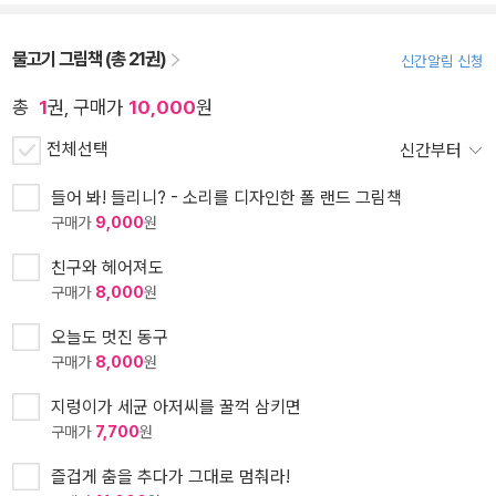
물고기 그림책 (총 21권)
신간알림 신청
총
1
권, 구매가
10,000
원
전체선택
신간부터
들어 봐! 들리니? - 소리를 디자인한 폴 랜드 그림책
구매가
9,000
원
친구와 헤어져도
구매가
8,000
원
오늘도 멋진 동구
구매가
8,000
원
지렁이가 세균 아저씨를 꿀꺽 삼키면
구매가
7,700
원
즐겁게 춤을 추다가 그대로 멈춰라!