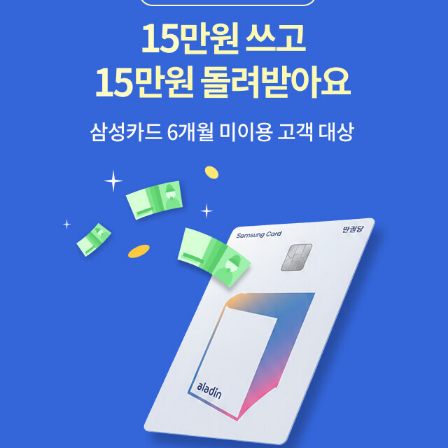
려준다는 점이 특징이다.고사성어 약한데... 무엇보다 고루하잖습니
까. 어렵기도 하고수학이랑 같이 하면 좀 재밌게 느껴질지도.새롭고
역동적인 소셜미디어 마케팅의 파워 덕분에 비즈니스 세계는 지금 그
어느 때보다 더 빠르게 발전하고 있다. 폴 길린이 이 책을 쓴 이유는
오직 하나다. 기업의 경영자와 마케터들이 이런 변화를 적극적으로
수용하고, 이를 비즈니스에 활발하게 활용하는 것. 한마디로 이 책은
온라인 툴을 사용해 브랜드를 확장하고, 고객 니즈를 창출하며, 고객
커뮤니티에 참여하는 방법 등이 자세하게 적혀 있는 ‘마케터들을 위
한 매뉴얼서’다.<게놈>, <붉은 여왕>의 세계적 과학저술가 매트 리들
리 최신작. 진화심리, 생명과학, 인류학, 사회학 등 과학기술과 인문사
회 전 분야를 두루 섭렵한 전방위 지식으로 자신의 모든 역량을 동원
한 문명비평서인 <이성적 낙관주의자>를 집필했다. 석기 시대부터
앞으로 2100년까지 인류문명과 역사를 꿰뚫는 놀라운 통찰과 예지는
완벽하게 비관주의를 뒤엎었다.제39회 에도가와 란포상 수상작. <아
웃>, <아임 소리 마마>의 작가 기리노 나쓰오의 데뷔작이다. '여성 작
가가 창조한 여성 탐정이 활약하는 하드보일드'라는 문학사적 의의에
빛나는 작품으로, 인간 내면의 비열한 본성을 날카롭게 파헤치며 남