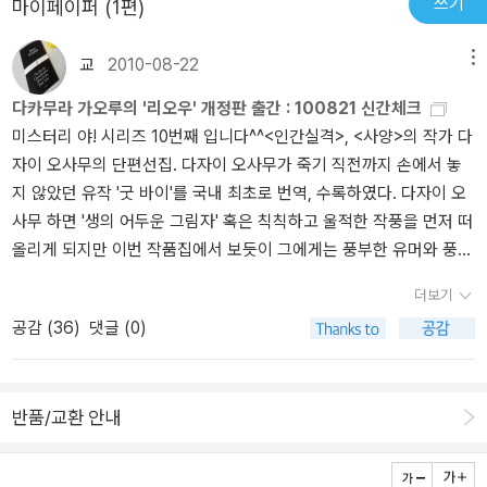
곰을 앙! 하고 물고 있는 모습에 눈을 찌푸리네요.나름 충격이었나봐
쓰기
마이페이퍼 (1편)
면 간단한 내용이라고 생각할 수도 있지만, 그 안에는 참 많은 메세지
요.강아지도 좋아하고 곰돌이도 좋아하는데 강아지가 곰돌이를 아프
가 담겨있지요.우선, 자신의 외모 때문에 아무짝에도 쓸모 없을 거라
게 하니 맘이 아팠나봐요.그래도 끝에 두 곰돌이가 손을 잡고 나란히
교
2010-08-22
메뉴
고 생각한 못난이 곰이 다른 누군가에게는 선물이 될 수 있다는 사
있는 모습에행복해 ...라고 하네요^^서연양 아직 혼자라서 간혹 친구
다카무라 가오루의 '리오우' 개정판 출간 : 100821 신간체크
실!!!외롭고, 슬픈 날들을 견디니, 착하고 좋은 주인을 만나 행복해지
들을 만나도친구들과 마음으로 어울리기에는 짧은시간만 보내게 되
미스터리 야! 시리즈 10번째 입니다^^<인간실격>, <사양>의 작가 다
는 이야기가 참 따뜻하게 그려있어요.반대로 멋진 외모를 뽐내던 왕
어서진정한 우정에 대한 이해는 없어요.하지만 좀더 커서 내가 도움
자이 오사무의 단편선집. 다자이 오사무가 죽기 직전까지 손에서 놓
자 곰은 부잣집 아이네 집으로 가지만,처음 며칠간만 대접을 받고, 그
의 손길이 필요할때, 또 도움을 줘야 할 때를 알게 되고 또 사랑과 행
지 않았던 유작 '굿 바이'를 국내 최초로 번역, 수록하였다. 다자이 오
이후로는 침대에 처박혀 있다가 강아지에게 괴롭힘을 당하는 신세로
복을 베풀줄 아는 아름다운 마음을 가진 숙녀로 크길 바래요.
사무 하면 '생의 어두운 그림자' 혹은 칙칙하고 울적한 작풍을 먼저 떠
전락하지요.딸아이가 이해하기는 어려운 내용이지만, 엄마의 입장에
올리게 되지만 이번 작품집에서 보듯이 그에게는 풍부한 유머와 풍자
서는 또다른 생각을 하게 해주었어요.비록, 동화이긴 하지만...누구나
정신이 살아 있었다.인간실격 지금 장바구니에 담겨있는데...! 이거 왠
이렇게 행복과 불행을 오갈 수 있다는 것을 다시 한번 생각하게 해주
더보기
우연!다카무라 가오루씨의 리오우 개정판 출간 되었습니다!마크스의
었어요.그러니, 혹시 지금 힘들고, 어려운 일이 있다고 해도 실망하거
공감 (
36
)
댓글 (0)
산보다 읽기 쉬울거라고 편집자가 말했으니, 이건 믿으셔도 됩니다^^
나, 좌절할 필요가 없지요.언제 다시 웃음꽃이 필 날이 올지 모르니까
ㅎㅎ개인적으로 표지가 아주 마음에 드는데요~실제로 보면 더 이쁠
요!!마지막으로....가장 감동적인 장면은 뭐니뭐니 해도 못난이 곰이
것 같아요 ㅎㅎ독일의 의사이자 코미디언인 에카르트 폰 히르슈하우
왕자 곰에게 손을 내미는 장면이었어요.그 손을 잡은 왕자 곰으로 인
반품/교환 안내
젠이 쓴, 행복에 대한 상식을 깨는 책이다. 의술 없이도 사람들을 건강
해 남자아이의 사랑을 모두 빼앗기고,현재의 행복을 잃을 수도 있는
하게 만들 줄 아는 저자는 유쾌하고 에너지 넘치게 살아가는 법을 차
데, 용감하게 왕자 곰을 도와주기로 마음을 먹지요.물론, 잠깐 고민을
근차근 일러준다. 행복을 좇는 것이 아니라 행복이 스스로 찾아오게
하긴 했지만요...^^;;;못난이 곰이 보여준 용감한 행동...!!!그래요!! 행