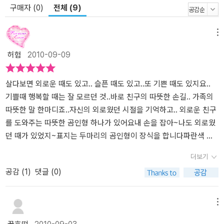
구매자 (0)
전체 (9)
메뉴
허험
2010-09-09
살다보면 외로운 때도 있고.. 슬픈 때도 있고..또 기쁜 때도 있지요..
기쁠때 행복할 때는 잘 모르던 것..바로 친구의 따뜻한 손길.. 가족의
따뜻한 말 한마디죠..자신의 외로웠던 시절을 기억하고.. 외로운 친구
를 도와주는 따뜻한 곰인형 하나가 있어요내 손을 잡아~나도 외로웠
던 때가 있었지~표지는 두마리의 곰인형이 장식을 합니다파란색 곰
은 왕자곰.. 어디 흠잡을 곳이 없는 곰이었고.. 노란곰은 못난이 곰으
더보기
로만들어질때 잘못 만들어졌는지 눈도 짝짝이 입도 없어요..모두 못
공감 (
1
)
댓글 (0)
난이 라고 부르지요..왕자곰은 어찌나 멋진지요. 왕관도 쓰고 망토도
두르고...못난이 곰은 마냥 부럽습니다. 왕자곰이 어느 소녀에게 팔려
가는 것을 부러운 듯이 보고있어요..그러던 어느날.. 한 소년이 상점안
메뉴
으로 들어와요..그 모습을 보는 못난이 곰은 그 소년의 모습을 자세히