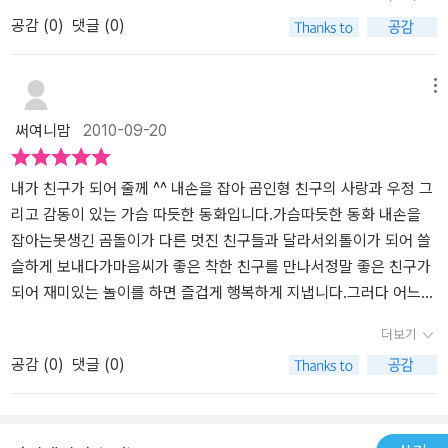
가가 하는 아름다운 이야기는 목소리가 나오지 않는 희귀병을 앓은
아이들에게내가 가진 것을 나눠줄 줄 아는 용기와소중한 것을 나눠줌
는 아주 잘 지냈어요. 하지만 얼마 지나지 않아 모든 것이 변했어요.
인형과 그와 반대로 볼품없는 게다가 입도 만들어지지 않은 초라한
공감 (
0
)
댓글 (0)
작가의 믿음과 함께 우리 아이들에게 따스하게 그대로 스며들었습니
으로써 느끼는 행복과 그로 인해 얻어지는 우정과 신의에 대해 가르
소꿉놀이에도 끼지 못하고, 폭신한 침대도 빼앗겼지요. 그러다, 침대
인형. 하지만 두 인형은 그 누구보다도 자기를 사랑해줄 주인을 기다
다.
쳐주는 따뜻한 책이네요.내가 가진 행복..누군가에게 나눈다는 것맘
밑에 처박혀 있던 왕자 곰은 여자 아이의 기억 속에서 잊혀지게 되었
립니다. 여기서 저희 아니는 왜 인형을 입이 없냐면서 자기가 만들어
먹은 것처럼 결코 쉽지만은 않겠지만 나를 필요로 하는 누군가에게는
어요. 말썽쟁이 강아지는 그런 왕자 곰의 왕관을 씹고, 멋진 망토도 물
주고 싶다고 합니다. ㅎㅎㅎㅎ 그래도 갖고 싶다면 예쁜 인형을 갖게
메뉴
희망이 된다는 생각을 가지고 노력해봐야겠다는 생각이 드네요.
어뜯어 버렸답니다. 왕자 곰은 금세 못난이 곰이 되어 버리고 말았어
다고 하네요~ ^^ 제일 먼저 주인을 찾은 인형을 바로 멋진 왕관을 쓰
써여니맘
2010-09-20
요. 동화 속 주인공처럼 오래오래 행복하게 살 줄 안 왕자곰은 정말 슬
고 예쁘고 깔끔하게 마루리가 되어진 왕장 인형이랍니다. 제일 먼저
펐어요. 시간이 흘러 다시 크리스마스가 돌아왔고, 두 곰인형이 다시
선택되어진 왕자인형을 바라보는 초라한 인형... 기분일 어떨까요? 윤
만나게 되었어요. 바로 그 장난감 가게 앞에서 못난이 곰은 남자아이
지는 오히려 못생긴 인형을 위로합니다. '걱정마 내가 사줄게~' '그래
내가 친구가 되어 줄께 ^^ 내손을 잡아 곰인형 친구의 사랑과 우정 그
의 배낭 안에 왕자 곰은 강아지의 입에 물린 채로 말이지요. 왕자 곰은
서 내가 입도 만들어 주고 ,,, 예쁜 옷도 줄께~' 아이들의 순수한 마음
리고 감동이 있는 가슴 따듯한 동화입니다.가슴따듯한 동화 내손을
못난이 곰에서 제발 데려가 달라고 부탁했어요. 못난이 곰은 자신의
이 전해지는것 같습니다. 왕자인형이 떠나고 못생긴 인형은 기다립니
잡아는못생긴 곰돌이가 다른 멋진 친구들과 달라서외톨이가 되어 쓸
자리를 빼앗길까봐 고민이 되었지만, 슬프고, 외로웠던 기억을 떠올
다. 어느날 인형을 사기엔 턱없이 부족한 돈을 가지고 온 소년이 있었
슬하게 보내다가마음씨가 좋은 착한 친구를 만나서정말 좋은 친구가
리며, 왕자 곰에게 손을 내밀었지요. 남자아이는 두 곰 인형을 똑같이
습니다. 주인의 따뜻한 정으로 볼품은 없지만 그래도 못생긴 인형을
되어 재미있는 놀이를 하면 즐겁게 행복하게 지냅니다.그러다 어느날
사랑했어요. 못난이 곰과 왕자 곰은 나란히 남자아이 품에 누웠어요.
선물 받게됩니다. 아이는 너무 좋아합니다. 못생긴 인형은 좋은 주인
자기와 놀아주지 않던 정말 멋진파란곰친구가예전의 모습과 달리 망
더보기
그리고, 이제 둘은 세상에 둘도 없는 친구가 되어 오랫동안 행복하게
을 만난것 같습니다. 그래서 처음의 모습보다 훨씬 더 멋진 인형의 모
가져서힘들어하는 모습을 보게 됩니다.그러나 착한 곰돌이는 파란곰
공감 (
0
)
댓글 (0)
살았답니다. 이야기가 처음 시작되는 배경은 장난감 가게....!!이미 그
습을 갖게 되었고 행복해 보입니다. 반면 왕자인형은 어떻게 되었을
에게 선듯 손을 내밀며내손을 잡아 하고 손을 내밀어 줍니다.손을 작
배경에서 부터 아이의 관심은 책 속으로 집중되지요.못난 외모 때문
까요~ ^^ ㅎㅎㅎ '내 손을 잡아' !!!!! 였습니다.
은 두곰은 더 좋은 친구가 되어더욱더 행복해진다는 간략 이야기입니
에도 아무에게도 선택 되지 못하고, 놀림감이 되버린 못난이 곰이가
다.아이가 그 감동을 느꼈을까요??ㅎㅎ서연양 책을 보다가 강아지가
난하지만, 착한 아이를 만나 행복해지는게 주된 줄거리에요.어찌 보