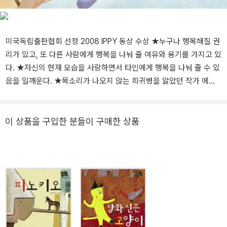
미국독립출판협회 선정 2008 IPPY 동상 수상 ★누구나 행복해질 권
리가 있고, 또 다른 사람에게 행복을 나눠 줄 여유와 용기를 가지고 있
다. ★자신의 현재 모습을 사랑하면서 타인에게 행복을 나눠 줄 수 있
음을 일깨운다. ★목소리가 나오지 않는 희귀병을 앓았던 작가 에밀
리의 경험을 바탕으로 씌어진 그림책! 이 이야기엔 언젠가 목소리를
되찾을 거란 에밀리의 간절한 믿음이 담겨 있습니다. 볼품없이 생긴
못난이 곰과 근사하게 생긴 왕자 곰이 진정한 행복을 찾아가는 이야
이 상품을 구입한 분들이 구매한 상품
기이다. 지금 불행하다고 계속 불행한 것이 아니고, 지금 행복하다고
또 계속 행복한 채로 있는 것도 아니다. 행복과 불행은 종이 한 장 차
이다. 그리고 누구나 행복해질 권리가 있고, 또 다른 사람에게 행복을
나눠 줄 여유와 용기를 가지고 있다. 큰 아이들에게 자신의 현재 모습
을 사랑하면서 타인에게 행복을 나눌 줄 수 있음을 일깨운다. 행운은
누구에게나 찾아온다! - 쓸모없고 볼품없는 못난이 곰에게 찾아온 행
운 이야기 옛날이야기에 보면 가난하고 힘없는 주인공이 뜻하지 않은
행운을 만나 행복해지는 대목이 종종 나온다. 신데렐라가 요정의 도