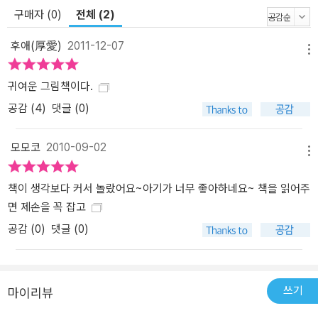
곰은 아이의 엄마 덕으로 손질 되어져 새로운 삶을 시작하였다. 남자
구매자 (0)
전체 (2)
아이의 곁에서 늘 함께하며 즐거운 시간을 보냈다. 함께 할 수 있는 친
구가 생긴다는 건 행복한 시간이었다. 한편 왕자 곰은 최고로 좋은 자
후애(厚愛)
2011-12-07
메뉴
리에서 왕 같은 대접을 받았다. 하지만 시간이 흐르면서 상황은 변했
다. 여자 아이는 왕자 곰을 잊어버렸다. 이제 왕자 곰은 강아지가 물고
귀여운 그림책이다.
다니는 불행한 신세가 되었다. 일 년이 지나 다시 크리스마스가 되어
공감 (
4
)
댓글 (0)
두 곰은 다시 만나게 되었다. 못난이 곰은 남자 아이의 가방 안에서 왕
자 곰은 강아지 입에 물린 채 말이다. 왕자 곰의 도움 요청에 못난이
모모코
2010-09-02
곰은 망설이다가 과거 외롭고 쓸쓸했던 자신의 모습이 떠올라 왕자
메뉴
곰을 도와주게 된다. 못난이 곰의 의리 있는 행동은 친구가 되는 것은
책이 생각보다 커서 놀랐어요~아기가 너무 좋아하네요~ 책을 읽어주
있고 없음이 아니었다.
면 제손을 꼭 잡고
공감 (
0
)
댓글 (0)
쓰기
마이리뷰