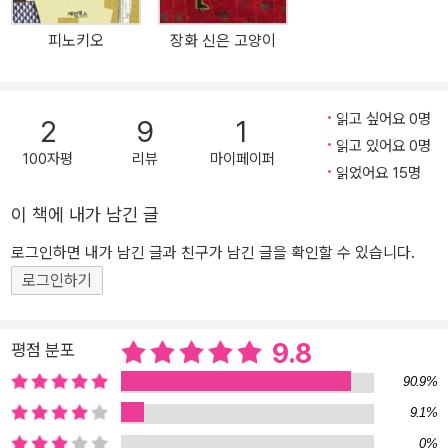
움으로 궁전 무도회에 가게 된 일이나, 콩쥐가 두꺼비의 도움으로 밑
피노키오
장화 신은 고양이
이 깨진 항아리에 물을 가득 채울 수 있었던 일, 흥부가 제비가 물고
온 박 씨를 심어 금은보화를 얻은 일 등이다. 이런 옛날이야기를 듣고
자란 아이는 어른이 되어서 무의식중에 언젠가 힘든 현실에서 나를
읽고 싶어요 0명
2
9
1
구해 줄 행운이 올 것임을 믿게 된다. 그 믿음으로 지금 당장은 좀 힘
읽고 있어요 0명
들고 부족해도 큰 불만이나 불평 없이 견딜 수 있게 되는 것이다. 그리
100자평
리뷰
마이페이퍼
읽었어요 15명
고 정말이지 행운은 우리 삶에 말 그대로 '행운처럼' 찾아온다. 이 책,
<내 손을 잡아>의 주인공 못난이 곰 인형에게도 행운이 찾아온다. 볼
이 책에 내가 남긴 글
품없는 외모 때문에 아무에게도 선택 되지 않아 외롭고 슬픈 하루하
로그인하면 내가 남긴 글과 친구가 남긴 글을 확인할 수 있습니다.
루를 보내고 있던 못난이 곰이 어느 날 가난하지만 맘씨 좋은 아이를
로그인하기
주인으로 만나게 되어 행복한 삶을 누리게 된 것이다. 행복을 나누는
용기가 필요하다! - 왕자 곰과 못난이 곰 모두가 행복한 반전 이야기
못난이 곰은 자신의 외모 때문에 스스로 아무짝에도 쓸모가 없을 거
9.8
평점 분포
라고 생각한다. 반면 왕자 곰은 수려한 외모를 뽐내면서 자신의 장밋
90.9%
빛 미래를 확신한다. 그런데 결과는 정반대. 왕자 곰은 부잣집 아이네
집으로 가게 되었는데, 처음 며칠간만 대접을 잡고 그 이후로는 침대
9.1%
아래 처박힘을 당하는 신세로 전락한다. 반면 못난이 곰은 가난한 아
0%