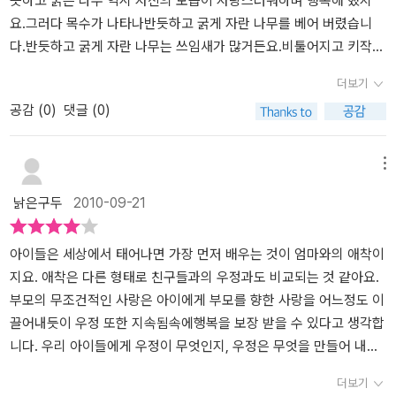
듯하고 굵은 나무 역시 자신의 모습이 자랑스러워하며 행복해 했지
으로 벗어나고.새로온 그집 강아지의 껌신세가 되네요..우리 아이들
요.그러다 목수가 나타나반듯하고 굵게 자란 나무를 베어 버렸습니
도 그럴꺼에요..지원이도 물건을 살때는 엄마를 엄청 졸라서 이뿌고
다.반듯하고 굵게 자란 나무는 쓰임새가 많거든요.비툴어지고 키작은
좋은걸로 사지만..몇일이 지나면 관심밖에서 벗어나 어디에 둔지도
나무는 반듯하고 굵은 나무가 베어지니 햇살을 많이 받을 수 있었습
더보기
잘 모르더라구요..정말 자신에게 꼭 필요한 물건인가 생각해보고 구
니다.비툴어지고 키작은 나무도 자랄 수 있었습니다.행복,불행은 어
공감 (
0
)
댓글 (0)
입을 해야.. 후회도 없고..아낌없이 사랑해줄 수 있다는 것도 알게 되
떻게 바뀔지 모르는 것입니다.행복할때 주위도 둘러볼 수 있는 여유
었지요..시간이 흘러 또 다시 크리스마스가 되고..장난감가게앞에서
가 있어야겠지요.얼마 전 아이들과 함께 토이 스토리라는 영화를 보
두 곰인형은 다시 만나게 되네요..서로의 운명이 완전히 뒤바뀐체로
았답니다.앤디는 장난감을 가지고 하루 종일 신나는 상상의 세계에서
메뉴
말이지요..못난이 곰은 많은 사랑을 받아 더없이 행복했고..왕자곰은
삽니다.앤디의 사랑을 받는 장난감들은 행복해 하지요.앤디가 커서
낡은구두
2010-09-21
많은 시련을 겪어 헤지고..볼품없이 변해있었죠..왕자곰은 못난이 곰
이제 대학생이 되었습니다.어릴 때 가지고 놀던 장난감을 어떻게 해
에게 부탁합니다..'제발,날 너희집으로 데려가 줘..이 끔찍한 괴물에게
야하나 고민에 따지게 됩니다.추억이 있는 장난감들을 버릴 수는 없
서 벗어나고 싶어.'순간못난이 곰은 망설이고 고민하지요..자신이 가
고그렇다고 학교 기숙사에 가져갈 수도 없으니까요.이런 상황을 알게
아이들은 세상에서 태어나면 가장 먼저 배우는 것이 엄마와의 애착이
진 사랑과 행복을 뺏기는 것은 아닐까 하고 말이지요..사람이 살면서
된 장난감들은 걱정입니다.이제부터 자기들의 신세가 어떻게 될 지
지요. 애착은 다른 형태로 친구들과의 우정과도 비교되는 것 같아요.
내것을 희생하면서 누군가에게 사랑을 베풀기가 쉽지 않아..저도 이
모르니까요.다락방으로 가던지기부되던지그것도 아님 버려지게 되니
부모의 무조건적인 사랑은 아이에게 부모를 향한 사랑을 어느정도 이
런 선택의 기로에 놓였였던 적이 참 많은데요..우리의 못난이곰은 용
까요..영화를 보고 나서 제가 그랬어요.'너흰 보는 장난감 마다 사달라
끌어내듯이 우정 또한 지속됨속에행복을 보장 받을 수 있다고 생각합
기와 사랑과 여유로움으로..왕자곰에게 손을 내미네요.사랑과 행복을
고 졸라서 장난감이 너무 많아졌어.너희가 열심히 놀아주고 사랑해주
니다. 우리 아이들에게 우정이 무엇인지, 우정은 무엇을 만들어 내는
많은 사람과 나누기 위해서는용기가 필요함을 새삼 깨닫게 되었어
다 이제는 가지고 놀지않는 장난감들이얼마나 슬퍼할지생각해 봤
지를 보여줄 수 있는 좋은 그림책인거 같아요.요즘 아이들에게 (쌍둥
더보기
요..목소리가 나오지 않는 희귀병을 앓았던 작가 에밀리의 경험을 바
니?''이제 집 안 가득있는 장난감을 다른 아이들과 나눠 쓰자.''그럼..
이기때문에) 똑같은 작은 곰인형을 사 주었어요. 색은 연두색과 노란