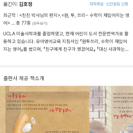
옮긴이:
김호정
저자파일
신간알림 신청
최근작 :
<친친 박사님의 편지>
,
<원, 투, 쓰리~ 수학이 재밌어지는 영
어>
… 총 77종
(모두보기)
UCLA 미술사학과를 졸업하였고, 현재 어린이 도서 전문번역가로 활
동하고 있습니다. 유아영어교육 지침서인 『원투쓰리, 수학이 재밌어
지는 영어』를 썼으며, 『친구에게 친구가 생겼어요』 『대신 사과하는
로봇 처음 사과하는 아이』 『톱시다운 톱시와 터비다운 터비』 등을 우
리말로 옮겼습니다.
출판사 제공 책소개