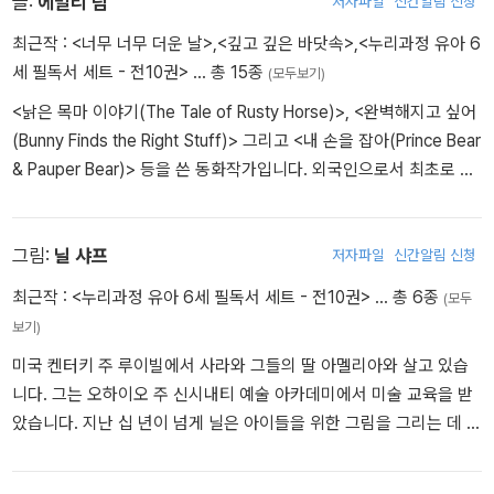
글:
에밀리 림
저자파일
신간알림 신청
최근작 :
<너무 너무 더운 날>
,
<깊고 깊은 바닷속>
,
<누리과정 유아 6
곰곰이 생각에 잠겨 있던 못난이 곰이 마침내 결정을 내렸어요.
세 필독서 세트 - 전10권>
… 총 15종
(모두보기)
'맞아, 나도 슬프고 외로웠던 적이 있어.
그땐 정말로 마음이 아팠지.'
<낡은 목마 이야기(The Tale of Rusty Horse)>, <완벽해지고 싶어
(Bunny Finds the Right Stuff)> 그리고 <내 손을 잡아(Prince Bear
- 본문 중에서
& Pauper Bear)> 등을 쓴 동화작가입니다. 외국인으로서 최초로 미
국 IPPC 동화책 부문에서 3번 수상하였으며, Moonbeam Childre
n's Book Award 최초의 동남아시아 수상자입니다. www.mustards
eedbook.com
그림:
닐 샤프
저자파일
신간알림 신청
최근작 :
<누리과정 유아 6세 필독서 세트 - 전10권>
… 총 6종
(모두
보기)
미국 켄터키 주 루이빌에서 사라와 그들의 딸 아멜리아와 살고 있습
니다. 그는 오하이오 주 신시내티 예술 아카데미에서 미술 교육을 받
았습니다. 지난 십 년이 넘게 닐은 아이들을 위한 그림을 그리는 데 집
중적으로 노력해 왔습니다. 그는 그림을 그리지 않을 땐 음악을 만들
거나 딸 아멜리아와 핫도그를 먹고 만화 보는 것을 즐깁니다.