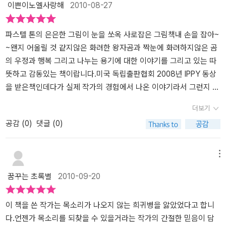
이쁜이노엘사랑해
2010-08-27
이. 가진 돈은 없었으나,주인 아저씨는 선물삼아 못난이 곰을 주게 되
었는데, 처음 며칠간만 대접을 잡고 그 이후로는 침대 아래 처박힘을
었어요.남자 아이는 못난이 곰을 보며 신나했지요.남자아이는 엄마의
당하는 신세로 전락한다. 반면 못난이 곰은 가난한 아이의 놀이 동무
도움으로 못난이 곰을 말끔하게 고쳐줬어요.못난이 곰과 남자아이는
가 되어 함께 살게 되는데 하루하루 즐겁고 행복하게 보낸다. 그 아이
파스텔 톤의 은은한 그림이 눈을 쏘옥 사로잡은 그림책내 손을 잡아~
함께 즐거운 시간을 보냈어요.못난이 곰은 남자아이와 함께 잇는 것
의 진정한 친구가 되어서 말이다. 그런데 어느 날 다시 만난 못난이 곰
~왠지 어울릴 것 같지않은 화려한 왕자곰과 짝눈에 화려하지않은 곰
만으로도 아주 행복했답니다.그러나 왕자곰은 어찌 되었을까요?처음
과 왕자 곰은 서로의 신세가 바뀌었다는 것을 안다. 우쭐대던 왕자 곰
의 우정과 행복 그리고 나누는 용기에 대한 이야기를 그리고 있는 따
엔 좋은 잠자리, 좋은 대우를 받았어요. 하지만 얼마 지나지 않아 변하
은 이제 간청하는 처지가 되었다. 왕자 곰은 못난이 곰에게 제발 데려
뜻하고 감동있는 책이랍니다.미국 독립출판협회 2008년 IPPY 동상
기 시작했죠.여자아이는 왕자곰을 점차 잊어갔고, 결국 침대 밑에 쳐
가 달라고 부탁하고, 못난이 곰은 깊은 고민 끝에 왕자 곰을 집으로 데
을 받은책인데다가 실제 작가의 경험에서 나온 이야기라서 그런지 정
박혀 있었지요.게다가 새로온 말썽쟁이 강아지가 왕자곰을 망가뜨리
리고 간다.내 손을 잡아를 읽고 실천하는 아이가 되기를 도와주는 마
말 맘에 와 닿네요.솜도 튀어나오고 눈도 짝짝이에 입도 없는 못난이
더보기
기 시작했어요.’이런 , 내 꼴을 좀 봐.’왕자곰은 슬펐어요. 어째서 이런
음 동생을 안아주고 싶다고 불안해 하는 할머니를 뒤로 하고 안으려
곰인형..아무에게도 관심을 받지못한 채 쓸쓸히 외롭게 지낸답니다.
공감 (
0
)
댓글 (0)
일이 생긴건지....하고 말이죠.두 곰은 처음에 있던 선물가게 앞에서
고 하는 치승이. 동생이 울면 노래도 불러주고, 딸랑이도 흔들어주고,
반면 금빛 왕관을 쓴 왕자곰은 화려함과 말끔함으로 모든 인형들의
만나게 되었어요.못난이 곰은 남자아이 배낭안에, 왕자곰은 강아지
이제 처음 동생이 생겼을 때와는 달리 잘 돌본답니다. 자신의 행복을
부러움을 한 몸에 받고 우쭐대며 살아간답니다.어쩌면 화려한 외모와
입에 물려 말이죠.왕자곰을 알아본 못난이 곰이 왕자곰에게 말을 건
빼앗길까 두려워하는 마음도 많이 없어진 것 같아요. 행복을 나누는
겉으로 보여지는 것으로만 상대방을 평가하고 부러워하는우리가 살
메뉴
냈어요.그러자 왕자곰이 이렇게 말하죠.' 날 좀 도와줄래?''이 끔찍한
마음 동생이 처음 생겼을 때에는 때리기도 하고, 괴롭히기도 많이 했
고 있는 현실을 빗대어서 보여주는 건지도 모르겠네요.크리스마스 이
꿈꾸는 초록별
2010-09-20
괴물에게서 벗어나고 싶어!'못난이곰은 생각했어요. ’ 맞아, 나도 슬프
었는데, 요즘은 이렇게 동생옆에 누워 놀아주기 도 잘한답니다. 자신
브날 왕자곰은 궁전처럼 크고 으리으리한 집에 사는 주인을 만나 팔
고 외로웠던 적이 있어.’그리고 결정해요.' 자! 어서 내 손을 잡아'배낭
의 행복을 나눈다는 것이 어떤 것 인지는 모르지만, 가끔은 엄마를 독
려가고못난이 곰은 돈이 부족해서 인형을 가지지못했던가난한 남자
에 있는 왕자곰을 발견한 남자아이는 가엽게 여기고, 왕자곰을 고쳐
차지하려고도 하지 만 예전보다 동생을 아끼고 자기 장난감도 주고
아이를 따라가게 된답니다.인생은 끝까지 살아봐야 알고 정말 한치앞
이 책을 쓴 작가는 목소리가 나오지 않는 희귀병을 앓았었다고 합니
줬어요.그리고 두 곰인형을 똑같이 사랑한 남자아이.셋은 오랫동안
하는 모습을 보면 많이 달라진 것을 느껴요. 느낀 점 작가의 배경을 알
도알 수가 없다는 것..이 책에서 보여주고 있네요.아무도 거들떠보지
다.언젠가 목소리를 되찾을 수 있을거라는 작가의 간절한 믿음이 담