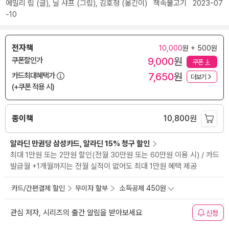
에밀리 림
(글),
닐 샤프
(그림),
김호정
(옮긴이)
책속물고기
2023-07
-10
전자책
10,000
원 + 500원
9,000
원
쿠폰할인가
쿠폰
7,650
원
카드최대혜택가
더보기
(+쿠폰 적용 시)
종이책
10,800
원
알라딘 만권당 삼성카드, 알라딘 15% 청구 할인
최대 1만원 또는 2만원 할인(전월 30만원 또는 60만원 이용 시) / 카드
발급월 +1개월까지는 전월 실적이 없어도 최대 1만원 혜택 제공
카드/간편결제 할인
무이자 할부
소득공제 450원
관심 저자, 시리즈의 출간 알림을 받아보세요
신청