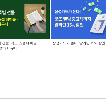
별 선물. 각도 조절 테이블 ·
삼성카드가 쏜다! 알라딘 15% 할인
빨래 바구니