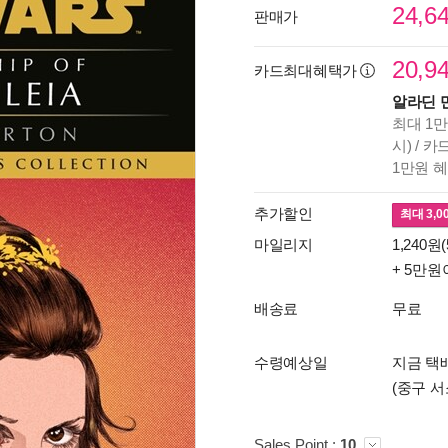
24,6
판매가
20,9
카드최대혜택가
알라딘 
최대 1만
시) / 
1만원 
추가할인
최대
3,0
마일리지
1,240원(
+ 5만원
배송료
무료
수령예상일
지금 택배
(중구 서
Sales Point :
10