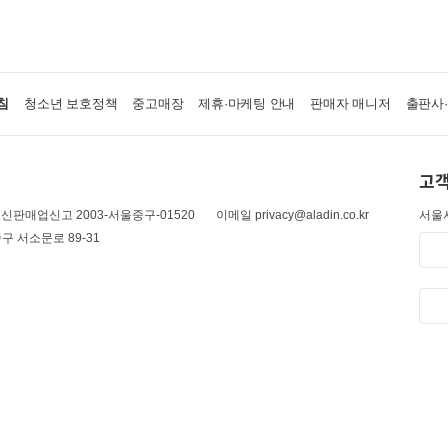
침
청소년 보호정책
중고매장
제휴·마케팅 안내
판매자 매니저
출판사
고객
신판매업신고 2003-서울중구-01520
이메일 privacy@aladin.co.kr
서울시
구 서소문로 89-31