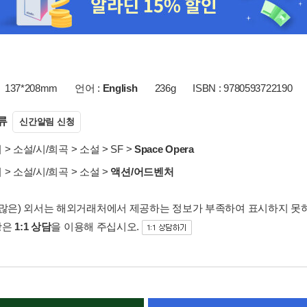
137*208mm
언어 :
English
236g
ISBN : 9780593722190
류
신간알림 신청
서
>
소설/시/희곡
>
소설
>
SF
>
Space Opera
서
>
소설/시/희곡
>
소설
>
액션/어드벤처
 많은) 외서는 해외거래처에서 제공하는 정보가 부족하여 표시하지 못
항은
1:1 상담
을 이용해 주십시오.