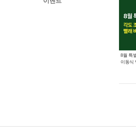
이벤트
8월 특
이동식 