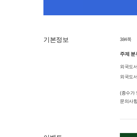
기본정보
384쪽
주제 분
외국도
외국도
(종수가
문의사