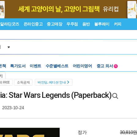
알라딘굿즈
온라인중고
중고매장
우주점
음반
블루레이
커피
서
수준별베스트
중고 외서
온책
특가도서
이벤트
어린이영어
N
Lexile®
5백원부터
기
수준별베스트
중고 외서
 FREE
소득공제
바인딩, 에디션 안내
eia: Star Wars Legends (Paperback)
2023-10-24
정가
30,810