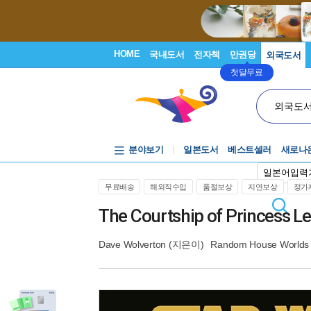
HOME
국내도서
전자책
만권당
외국도서
첫달무료
외국도
분야보기
일본도서
베스트셀러
새로나
일본어입력
무료배송
해외직수입
품절보상
지연보상
정가제
The Courtship of Princess L
Dave Wolverton
(지은이)
Random House Worlds