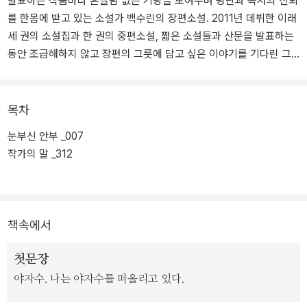
발표하는 작품마다 흔들림 없는 기량을 보여주며 평단과 독자의 신뢰
를 한몸에 받고 있는 소설가 백수린의 장편소설. 2011년 데뷔한 이래
세 권의 소설집과 한 권의 중편소설, 짧은 소설들과 산문을 발표하는
동안 조급해하지 않고 장편의 그릇에 담고 싶은 이야기를 기다린 그
가 등단 12년 만에 펴내는 첫 장편소설인 만큼 이 작품의 탄생이 더욱
반갑고 귀하다.
목차
『눈부신 안부』는 2021년 봄부터 2022년 봄까지 계간 『문학동네』에
눈부신 안부 _007
‘이토록 아름다운’이라는 제목으로 절찬리에 연재되었다. 작가는 특유
작가의 말 _312
의 성실하고 꼼꼼한 소설쓰기로 연재와 개고에 임한 끝에 지극히 완
성도 높고 아름다운 첫 장편을 자신의 이력에 추가하게 되었다.
백수린이 그간 이루어낸 이러한 성취가 집대성된 작품이다. 비극적
책속에서
사건을 회피하려 했던 어린 시절의 기억으로 인해 스스로를 용서하지
못하던 한 인물이 어른이 된 후 한층 품 넓은 시야로 서툴렀던 자신을
첫문장
받아들이는 과정을 좇는다.
야자수. 나는 야자수를 떠올리고 있다.
차분하게 쌓여가는 서사 속에서 스스로의 힘으로 진정한 치유와 성장