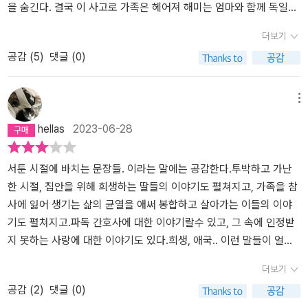
를 하였고, 당시 국내 사회문제에 대해 관심도 갖게 되었어.그리고 오
으려고 용기를 내었고, 그 용기는 자신을 끝까지 기다려 주며 다정하
녀'​​이야기는 성인이 된 해미가 좋아했었던 동창 우재를 만나면서 유
을 숨긴다. 결국 이 사고로 가족은 헤어져 해미는 엄마와 함께 독일에
래 전에 한수가 보내준 선자 이모의 일기들을 다시 읽다가 문득 당시
게 곁을 지켜준 행자 이모와 우재 덕분이었다. 우재의 손을 잡기 위해
년 시절 독일에서 있었던 일을 떠올리며 시작된다. 해미는 뜻밖의 사
정착한 행자 이모집에서 살게 된다. 독일에서도 낯선 환경에서 혼자
더보기
에는 찾지 못한 선자 이모의 첫사랑 K.H.를 다시 찾아보려고 했어. 일
서는 '더이상 도망치기만 하면서' 살아서는 안 되겠기에 해미는 다시
고로 한순간에 친언니를 읽게 되고 너무나 일찍 친언니의 죽음으로
서도 잘 적응하고 있는 것처럼 가장하기 위해 아무도 다치게 하지 않
공감 (
5
)
댓글 (0)
기를 다시 꼼꼼히 읽어보니 어렸을때 무심히 넘어간 것들에서 K.H.의
선자 이모의 첫사랑 K.H. 찾기에 나서게 되면서 선자 이모의 삶을 이
인해 삶의 슬픔을 알아버린다. 언니의 죽음으로 부모님의 다툼이 이
는 무혐의의 거짓말을 이어가지만, 이모는 그런 해미의 불안과 슬픔
단서가 될 만한 것들이 있었어.K.H.는 작가 지망생이었고, 다니던 교
해하게 되고, 자신의 삶 또한 바로 잡을 수 있었다.​'다정한 마음이 몇
어지고 그로 인해 부모님의 별거로 이어져 해미와 동생 해나는 엄마
을 눈치채고 가만히 다독여준다.'지난 일 년 동안 네가 감당하기 어려
회도 알게 되어 연락도 해보았지만, K.H.의 약자를 가진 사람은 찾을
번이고 우리를 구원할 테니까.' (304쪽) ​언젠가 읽은 책에서 '나의 실
를 따라 이모가 살고 있는 독일 G시로 이주하게 된다. 동생 해나와는
울 만큼 많은 변화가 생겼을 거라는 걸 이모도 안다. 많이 힘들었을 거
메뉴
수 없었어.….큰 이모가 오랜만에 한국에 오시게되어 혼자 지내고 있
존은 불안과 두려움'이라는 표현에서 위안을 얻은 적이 있다. 해미는
달리 적응이 힘들었던 그녀는 선의의 거짓말로 엄마, 아빠를 안심시
라는 것도.'이모가 말하는 변화라는 게 평소와 다를 바 없이 등교한 언
hellas
2023-06-28
는 해미와도 2주간 함께 지내게 되었단다. 오랜만에이모를 만나니 옛
그 실존의 불안과 두려움 위에 참사로 사랑하는 가족을 잃은 두려움
키지만 그런 해미의 거짓말을 눈치채고 해미의 불안을 감싸 안아준
니가 전국을 떠들썩하게 한 가스 폭발 사고로 갑자기 사라져버린 일
날 독일에서 지낸 생활도 기억이 났어. 레나가 변호사가 되었다는 소
까지 덧대어졌다. 얼마나 불안한 삶이었을지 감히 상상조차 하기 힘
사람은 해미의 친이모였다. 그녀는 어려웠던 가정 형편으로 파독 간
을 가리키는 지, 언니를 잃은 고통으로 엄마 아빠의 사이가 멀어져버
식도 듣고, 이모가 레나의 연락처를 알고 있어 정말 오랜만에 영상통
들다. 그래서 해미는 거짓말을 통해 자신을 그토록 보호하고 싶었는
호조무사가 되어 조국을 떠나 정착한 살고 있었다. 지금은 독일 국가
린 일을 가리키는지, 아니면 사람들이 우리 가족을 대하는 방식이 바
서툰 시절에 바치는 문장들. 이라는 말에는 공감한다.투박하고 가난
화도 했단다. 그리고한수는 예전에 연락이 끊겼다고 했어.….해미는
지도 모르겠다. 해미가 비로소 과거의 자신에게서 놓여놔 제주로 향
의사 시험에 합격해 의사로서 지내고 있다. 이모 주의에는 함께 파독
뀌어버린 일을 가리키는지 궁금했지만 묻지는 않았다. _p.24독일에
한 시절, 집안을 위해 희생하는 딸들의 이야기도 펼쳐지고, 가족을 참
예전의 일들을 생각해보았어. 선자 이모가 돌아가시기 전 한수가 전
할 때, 해미에게서 내가 그토록 기다리던 '눈부신 안부'를 받은 기분이
간호사로 일했었던 선자 이모와 마리아 이모 그 밖의 많은 파독 간호
서 만난 행자 이모와 마리아 이모, 선자 이모는 모두 파독간호조무사
사에 잃어 생기는 삶의 균열을 애써 봉합하고 살아가는 이들의 이야
화했는데, 엄마가돌아가시기 전에 엄마의 첫사랑을 꼭 찾아달라고 했
었다. 그녀의 삶을 구원한 그녀의 용기, 그리고 거짓말 또한 어쩌면 다
사들과 함께 살고 있었다. 이모의 도움으로 교포 2세인 레나와 한수
로 독일에 파견되어 정착한 사람들이다. 이들은 1973년 독일로 파견
기도 펼쳐지고.파독 간호사에 대한 이야기랄수 있고, 그 속에 인정받
어. 한수가 여러 번 전화를 계속 해서 해미는 얼떨결에선자 이모의 첫
른 사람들을 사랑하는 해미의 방법이었겠구나. 해미 덕분에 많은 사
를 만나 친구가 되고 힘들었던 낯선 타국에서의 생활을 조금씩 적응
되어 이곳에서 공동체를 이루었고 간호 노동자로 일하며 봉급의 대부
지 못하는 사랑에 대한 이야기도 있다.희생, 애국.. 이런 말들이 얼마
사랑을 찾았다고 거짓말을 했단다. 그런데 결혼을 해서 만날 수는 없
람이 웃을 수 있었던 것도 해미의 다정함 덕분이었겠구나... 해미에게
하기 시작한다. ​​'좋아요. 나는 한국에서 사람들이 수군거리는 소리를
분을 한국에 송금하여 가족들을 부양해 온 인물들이다. 이후 해미는
나 촌스러운지 새삼 느끼게 된다.나쁘지 않게 잔잔하게 흘러가는 이
더보기
고 편지를 전해주겠다는말을 했다고 했어. 해미는 선자 이모의 일기
정말 수고 많았다고, 너의 착한 마음이 많은 주변 사람을 행복하게 하
듣는 것만큼 낯선 나라로 가는 것이 싫었지만, 엄마 아빠를 위해 그렇
독일에서 사귄 한수와 레나 마음을 나누며 조금씩 안정을 찾는다. 어
야기지만 모든 캐릭터가 생생하다기 보다는 흐릿하다는 인상을 받은
공감 (
2
)
댓글 (0)
를 참고하여 자신이 K.H인척 하고 편지를 써서 선자 이모에게 보냈지
고 웃게 했다고 마지막으로 나도, 안부를 전하고 싶다.​나는 아주 오랫
게만 말했다. 다른 사람을 행복하게 해주기 위해서는 때로 체념이 필
느 날 한수는 해미와 레나에게 자신의 엄마(선자)의 첫사랑을 함께 찾
소설.루이제 린저가 나치 찬양 이력이 있고, 그 사실을 감추고 자신의