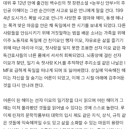
데뷔 후 12년 만에 출간된 백수린의 첫 장편소설 <눈부신 안부>의 주
인공 이해미는 그런 순간이면 사고로 잃은 언니에게 말을 건다. 199
4년 도시가스 폭발 사고로 언니가 사망한 후 엄마와 해미, 동생 해나
는 폭격 맞은 마음을 안은 채 독일에서 한 시기를 보내게 되었다. 다른
사람들을 안심시키기 위해 거짓말하는 법을 배운 소녀는 가족을 위해
이주 노동자로 독일에 간 친이모인 행자 이모, 자유로운 삶을 즐기기
위해 떠난 마리아 이모, 첫사랑을 잊지 못한 조용한 선자 이모 같은 파
독간호사들의 너른 품에서 서서히 회복되었다. 뇌종양에 걸린 선자
이모가 찾던, 일기 속 첫사랑 K.H.를 추적하던 추리소설 같은 나날은 I
MF로 급하게 독일을 떠나게 되며 또 잃어버렸다. 상실에 익숙해진 해
미는 자신을 잘 숨기는 어른이 되었고, 이제 그 시절 아래에 감추어둔
것을 다시 만나려 한다.
어른이 된 해미는 선자 이모의 일기장을 다시 읽으며 어린 해미가 그
때는 미처 몰라봤던 것들을 읽어낼 수 있다는 것에 스스로 놀란다. 루
이제 린저의 문학작품부터 대학의 입시 제도 같은 지식, 상식, 규칙 같
은 것들에 익숙해져일 수도 있고 삶을 소화할 수 있는 마음의 용량이