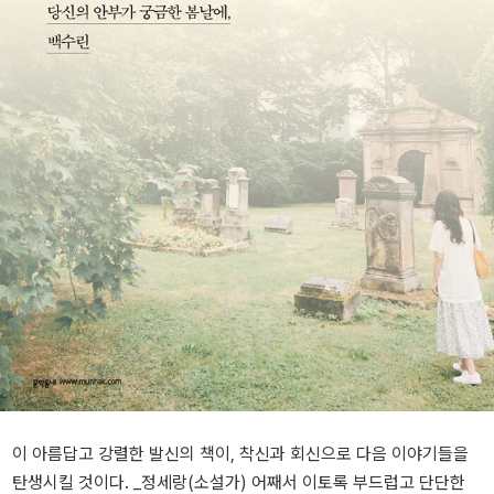
이 아름답고 강렬한 발신의 책이, 착신과 회신으로 다음 이야기들을
탄생시킬 것이다. _정세랑(소설가) 어째서 이토록 부드럽고 단단한