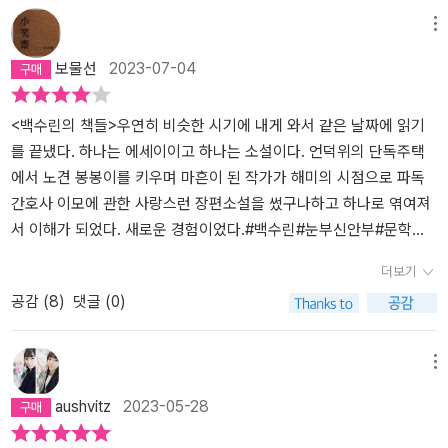
른이 되면서 겪은 감정은 큰언니를 떠나보내고 언니의 나이를 지나
수 있을 거라 생각했겠지. 그래서 해미는 1995년 13살 때 엄마와 해
발 사고로 언니를 잃은 해미는 그 사건을 통해 사이가 멀어진 부모님
울까지 독일에서 살다 다시 귀국해야만 했던 해미의 눈으로 쓰여진
메뉴
살고 있는 나와 겹쳐졌다. 선자 이모가 첫사랑과 이별하고 독일에서
나와 함께 독일로 갔단다. 왜 독일이냐면, 해미의 이모가 독일에 살고
이 잠시 떨어져 있게 되면서 독일로 유학을 떠나는 엄마를 따라 동생
과거의 이야기와 어느 날 우연히 헝가리 출신 사진작가의 전시회장에
보물선
2023-07-04
지낸 시간도 다르지 않았을 것이다. 충분히 슬퍼하고 그리워하는 일,
계셨거든. 2.독일에 도착해서 이모와 만나고자리를 잡을 동안 이모와
해나와 함께 가게 된다. 그곳에서 친이모인 행자 이모를 만나게 되면
서 10여 년 만에 재회하게 된 우재와의 현재의 만남이 너무나 자연스
그 모든 걸 나누며 곁을 지켜주는 이들이 있다는 것, 그래서 나아갈 수
함께 생활했어. 이모는 의사로 일하셨는데, 처음부터의사는 아니었
서 파독 간호사로 고국을 떠났던 마리아 이모, 선자 이모 등 여러 이모
럽게 교차하며 소설은 아픈 과거의 시간으로, 잊고 있던 추억속으로,
있다는 것 말이다. 해미가 언니에게 전한 말처럼. 서툴다고 여기며 전
고, 간호사로 일하다가 의사가 되셨단다. 1970년대우리나라는 우리
를 만나게 되고 그녀들의 딸과 아들인 레나, 한수와 친하게 지내게 되
놓치고 있던 인연의 그 단단하고도 찬란한 계절로 우리를 초대합니
<백수린의 책들>우연히 비슷한 시기에 내게 와서 같은 날짜에 읽기
했던 그들의 안부와 위로가 이제 와 보니 얼마나 눈부시고 아름다운
나라의 젊은 노동력을 해외에 보내면서 외화벌이를 했단다. 그 중에
면서 언니를 잃은 아픔과 죄책감의 슬픔에서 조금씩 벗어나게 된다.
다. 해미는 기자 생활을 하다 퇴사를 했습니다. 이사와 전학과 사고와
를 끝냈다. 하나는 에세이이고 하나는 소설이다. 언덕위의 단독주택
지 알게 된다. “언니, 사람의 마음엔 대체 무슨 힘이 있어서 결국엔 자
대표적인 것이 독일로보낸 광부와 간호사였단다. 당시 독일에서는 광
그리고, 암에 걸린 선자 이모의 첫사랑을 찾아주기 위해 그녀의 아들
독일로의 떠남과 다시 돌아와 힘들었던 시간을 겪은 해미가 10여 년
에서 노견 봉봉이를 키우며 마흔이 된 작가가 해미의 시점으로 파독
꾸자꾸 나아지는 쪽으로 뻗어가?” (109쪽)백수린은 여전히 고요하
부와 간호사라는 직업을 꺼렸기 때문에 그 부족 인원을 우리나라광부
한수는 해미, 레나에게 도움을 요청하게 되고 그들은 선자 이모의 일
전 대학에 막 입학해 한적해 보이는 문학 동아리에서 들어가 처음 만
간호사 이모에 관한 사랑스런 장편소설을 썼구나하고 하나로 엮여져
고 담담한 어투로 다정함을 건넨다. 그 다정함은 마냥 부드러운 건 아
와 간호사들에 채웠던 거란다. 일을 마치고 다시 한국으로 돌아오신
기를 훔쳐 읽으며 K.H. 라는 이니셜의 단서를 찾기 위해 고군분투하
났던 우재는 약대를 나와 약사가 되었습니다. 우재는 고향인 제주도
서 이해가 되었다. 새로운 경험이었다.#백수린#눈부신안부#문학동
니어서 때로 모나고 뭉툭하다. 그건 내가 그 다정함을 어루만져 누군
분들도 있지만, 많은 분들께 독일에 정착을 하셨단다. 어찌 보면 우리
면서 파독 간호사인 이모들의 삶을 취재하게 된다.​'나에게 문제가 되
에 약국을 새로 열기 위해 준비 중입니다. 우연히 해미와 재회한 우재
네#아주오랜만에행복하다는느낌#창비#무슨책읽어
더보기
가에게 건네기를 바라기 때문일 것이다. 어쩔 수 없는 이별과 작별을
나라 현대사의슬픈 단면을 보여주는 역사야.해미의 이모도 파독 간호
는 것은 거짓말을 거듭하면서 내가 무엇을 거짓으로 말했는지가 헷갈
가 동아리 종강 엠티를 제주도에서 했을 때 단둘이 바닷가를 산책하
공감 (
8
)
댓글 (0)
맞이하며 살아가야 하는 생에 있어 그런 다정함이 꼭 필요하다고 말
사였다가나중에 더 공부를 하셔서 의사가 되신 거야. 그래서 독일에
리기 시작한다는 사실뿐이었다.' (34쪽)​해미는 엄마와 아빠, 그리고
며 나눴던 이야기를 꺼내며 ‘언젠가 그럴 마음이 생겨서 정말로 글을
이다. *k.h의 존재가 짐작을 벗어나지 않아 아쉬웠다.
계신 이모의 지인분들은 대부분 전현직 간호사란다. 해미는 이모의
주변 사람들이 슬퍼하는 것이 힘들어 독일 생활을 하면서 계속 거짓
쓰는 날이 온다면 이모 이야기를 쓰고 싶다고‘했던 해미의 말을 들려
지인분들의 아이들과 친구가 되었어. 그 중에 레나와한수가 특히 친
말을 하게 되는데 “거짓말”은 내가 주의깊게 본 이 소설의 전체적인
줍니다. 이를 계기로 해미는 독일에 정착해 살고 있는 이모를 떠올리
메뉴
한 친구였단다. 한수의 부모님은 이혼을 해서 엄마와 둘이 살고 있었
흐름의 주요 키워드이다. 주변 사람들이 힘들어하는 것이 견디기 힘
고, 이모와 같은 파독간호사로 고국을 떠나 외로운 이국의 땅에서 살
aushvitz
2023-05-28
어. 해미는 한수의 엄마를 선자 이모라고 불렀단다. 선자 이모가 뇌종
들어 해미가 선택한 것이 거짓말이었고, 그것은 해미 자신이 살기 위
아가던 이모들을 떠올립니다. 2남 2녀의 막내인 엄마는 이모를 늘 큰
양투병 중이신데, 한수는 엄마를 위해서 엄마의 첫사랑을 찾아주고
해 선택한 수단이었다. 거짓말 덕분에 모두가 편안하고, 해미도 거짓
언니라고 불렀습니다. 스물한 살 나이에 독일로 파견 된 간호조무사,