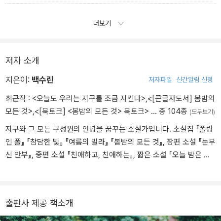
더보기
저자 소개
지은이:
백수린
저자파일
신간알림 신청
최근작 :
<오늘도 우리는 지구를 조금 지킨다>
,
<[큰글자도서] 봄밤의
모든 것>
,
<[북토크] <봄밤의 모든 것> 북토크>
… 총 104종
(모두보기)
지구와 그 모든 구성원의 안녕을 꿈꾸는 소설가입니다. 소설집 『폴링
인 폴』 『참담한 빛』 『여름의 빌라』 『봄밤의 모든 것』, 장편 소설 『눈부
신 안부』, 중편 소설 『친애하고, 친애하는』, 짧은 소설 『오늘 밤은 사
라지지 말아요』 등을 썼습니다.
출판사 제공 책소개