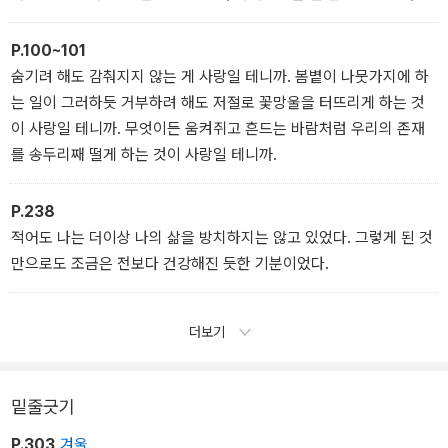
지만, 아직은 내게 그러한 흐름에 저항할 수 있는 힘이 있다는 걸 말이
다.
P.100~101
숨기려 해도 감춰지지 않는 게 사랑일 테니까. 봄볕이 나뭇가지에 하
는 일이 그러하듯 거부하려 해도 저절로 꽃망울을 터뜨리게 하는 것
이 사랑일 테니까. 무엇이든 움켜쥐고 흔드는 바람처럼 우리의 존재
를 송두리째 떨게 하는 것이 사랑일 테니까.
P.238
적어도 나는 더이상 나의 삶을 방치하지는 않고 있었다. 그렇게 된 것
만으로도 조금은 전보다 건강해진 듯한 기분이었다.
더보기
밑줄긋기
P.303
겨울