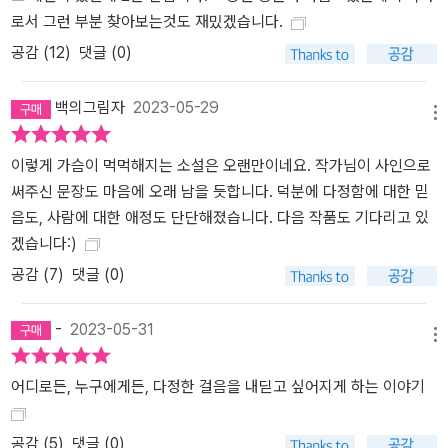
겪은 채 한국으로 돌아오게 된다. 시간이 흘러 어른이 된 해미는 여전
로서 그런 부분 찾아보는것도 재밌겠습니다.
히 유년의 비극에 붙들려 있다. 상처받지 않기 위해 타인과의 깊은 교
공감 (
12
)
댓글 (0)
류를 자제하며 지내던 해미는 어느 날 대학 동창이면서 미묘한 연애
감정을 주고받기도 했었던 ‘우재’와 우연히 재회한다. 그리고 해미의
백의그림자
2023-05-29
마음을 열기 위해 적극적으로 다가오는 우재로 인해 타인을 향한 해
메뉴
미의 감각이 다시금 깨어나기 시작한다. 해미는 다시 한번 선자 이모
이렇게 가슴이 먹먹해지는 소설은 오랜만이네요. 작가님이 사인으로
의 일기를 읽으며 K.H.를 찾아보기로 결심한다. 오랫동안 고스란히
써주신 문장도 마음에 오래 남을 듯합니다. 덕분에 다정함에 대한 믿
묻어두었던 상처를 들추어 실패로 남겨두었던 지난 일들을 바로잡을
음도, 사람에 대한 애정도 단단해졌습니다. 다음 작품도 기다리고 있
수 있다면, 타인과의 관계에 대한 두려움을 극복하고 우재에게 한 걸
겠습니다:)
음 더 가까이 다가가볼 수도 있으리라 믿으며. 이제, 거대한 슬픔을 감
당하기에는 너무 여렸던 어린 자신과 대면하기 위한 해미의 용기 있
공감 (
7
)
댓글 (0)
는 전진이 시작된다. 슬픔의 터널을 지나 쏟아지는 환한 빛처럼 긴 시
차를 두고 도착한 애틋한 화해의 인사 『눈부신 안부』는 어린 시절 선
-
2023-05-31
메뉴
자 이모의 첫사랑 K.H.를 찾으려 했던 해미가 그후 20여 년이 지나 다
시 한번 K.H.를 찾아 나서는 과정이 서사의 굵직한 줄기를 이룬다. 이
어디로든, 누구에게든, 다정한 걸음을 내딛고 싶어지게 하는 이야기
두 번에 걸친 시도를 통해 해미는 자신이 그사이 훌쩍 성장했음을 느
낀다. 어렸던 자신의 시선으로는 끝끝내 알아챌 수 없었을 K.H.에 관
공감 (
5
)
댓글 (0)