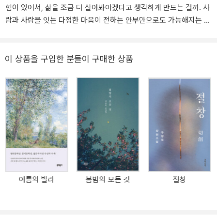
힘이 있어서, 삶을 조금 더 살아봐야겠다고 생각하게 만드는 걸까. 사
람과 사람을 잇는 다정한 마음이 전하는 안부만으로도 가능해지는 삶
이 있다는 걸 알게 되었다. _안미옥(시인) 문장에 담길 수 있는 아름
다움의 극치 눈부시게 서툴렀던 시절에 바치는 백수린 첫 장편소설
발표하는 작품마다 흔들림 없는 기량을 보여주며 평단과 독자의 신뢰
이 상품을 구입한 분들이 구매한 상품
를 한몸에 받고 있는 소설가 백수린의 장편소설 『눈부신 안부』가 출
간되었다. 2011년 데뷔한 이래 세 권의 소설집과 한 권의 중편소설,
짧은 소설들과 산문을 발표하는 동안 조급해하지 않고 장편의 그릇에
담고 싶은 이야기를 기다린 그가 등단 12년 만에 펴내는 첫 장편소설
인 만큼 이 작품의 탄생이 더욱 반갑고 귀하다. 『눈부신 안부』는 202
1년 봄부터 2022년 봄까지 계간 『문학동네』에 ‘이토록 아름다운’이
라는 제목으로 절찬리에 연재되었다. 작가는 특유의 성실하고 꼼꼼한
소설쓰기로 연재와 개고에 임한 끝에 지극히 완성도 높고 아름다운
첫 장편을 자신의 이력에 추가하게 되었다. 백수린은 첫 소설집 『폴링
여름의 빌라
봄밤의 모든 것
절창
인 폴』에서 일찍이 “충실한 기본기”는 물론 “안정적인 보조와 감각으
로 자기 세계를 부풀려가는 정통적인 스타일”(문학평론가 서영채)을
보여주었고, 두번째 소설집 『참담한 빛』을 통해 누군가 자신을 둘러