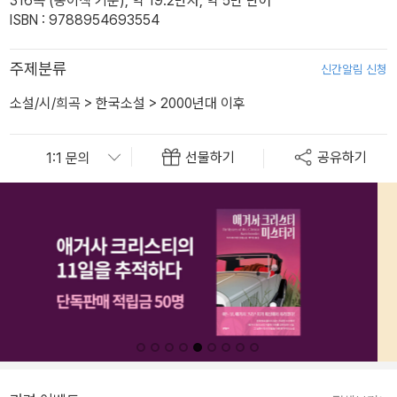
316쪽 (종이책 기준), 약 19.2만자, 약 5만 단어
ISBN : 9788954693554
주제분류
신간알림 신청
소설/시/희곡
>
한국소설
>
2000년대 이후
선물하기
공유하기