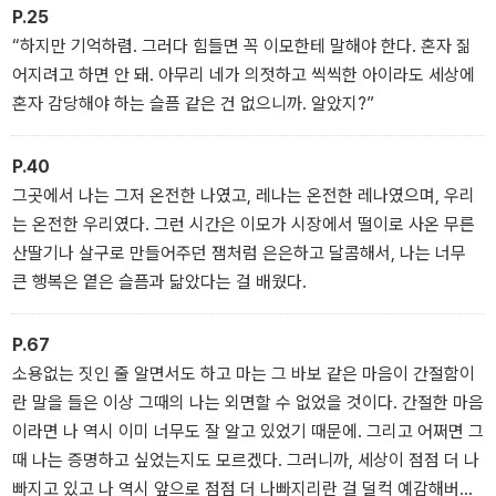
P.25
에 도달하려는 한 인간의 미더운 움직임이 백수린의 다정한 문장으로
“하지만 기억하렴. 그러다 힘들면 꼭 이모한테 말해야 한다. 혼자 짊
그려진다. 읽어나가는 것만으로도 마음에 아름다운 결이 지고, 나를
어지려고 하면 안 돼. 아무리 네가 의젓하고 씩씩한 아이라도 세상에
둘러싼 세계가 확장되는 근사한 기분을 느낄 수 있는 이 작품은 지금
혼자 감당해야 하는 슬픔 같은 건 없으니까. 알았지?”
까지의 백수린 소설세계의 결정판이라 할 수 있다.
P.40
그곳에서 나는 그저 온전한 나였고, 레나는 온전한 레나였으며, 우리
는 온전한 우리였다. 그런 시간은 이모가 시장에서 떨이로 사온 무른
산딸기나 살구로 만들어주던 잼처럼 은은하고 달콤해서, 나는 너무
큰 행복은 옅은 슬픔과 닮았다는 걸 배웠다.
P.67
소용없는 짓인 줄 알면서도 하고 마는 그 바보 같은 마음이 간절함이
란 말을 들은 이상 그때의 나는 외면할 수 없었을 것이다. 간절한 마음
이라면 나 역시 이미 너무도 잘 알고 있었기 때문에. 그리고 어쩌면 그
때 나는 증명하고 싶었는지도 모르겠다. 그러니까, 세상이 점점 더 나
빠지고 있고 나 역시 앞으로 점점 더 나빠지리란 걸 덜컥 예감해버렸