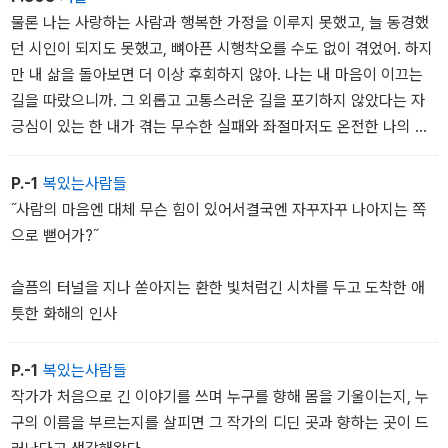
물론 나는 사랑하는 사람과 행복한 가정을 이루지 못했고, 늘 동경했
던 시인이 되지도 못했고, 뼈아픈 시행착오를 수도 없이 겪었어. 하지
만 내 삶을 돌아보면 더 이상 후회하지 않아. 나는 내 마음이 이끄는
길을 따랐으니까. 그 외롭고 고통스러운 길을 포기하지 않았다는 자
긍심이 있는 한 내가 겪는 무수한 실패와 좌절마저도 온전한 나의 것
이니까. 그렇게 사는 한 우리는 누구나 거룩하고 눈부신 별이라는 걸
나는 이제 알고 있으니까.
P.-1
복있는사람들
˝사람의 마음엔 대체 무슨 힘이 있어서결국엔 자꾸자꾸 나아지는 쪽
으로 뻗어가?˝
슬픔의 터널을 지나 쏟아지는 환한 빛처럼긴 시차를 두고 도착한 애
틋한 화해의 인사
P.-1
복있는사람들
작가가 처음으로 긴 이야기를 쓰며 누구를 향해 몸을 기울이는지, 누
구의 이름을 부르는지를 살피면 그 작가의 디딘 곳과 향하는 곳이 드