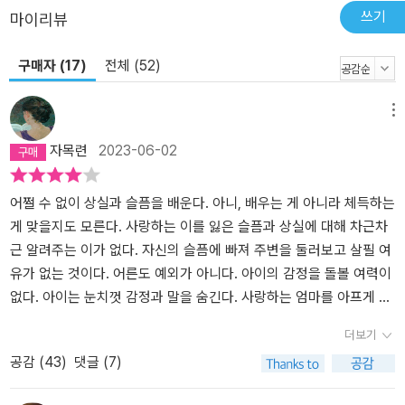
쓰기
마이리뷰
구매자 (17)
전체 (52)
메뉴
자목련
2023-06-02
어쩔 수 없이 상실과 슬픔을 배운다. 아니, 배우는 게 아니라 체득하는
게 맞을지도 모른다. 사랑하는 이를 잃은 슬픔과 상실에 대해 차근차
근 알려주는 이가 없다. 자신의 슬픔에 빠져 주변을 둘러보고 살필 여
유가 없는 것이다. 어른도 예외가 아니다. 아이의 감정을 돌볼 여력이
없다. 아이는 눈치껏 감정과 말을 숨긴다. 사랑하는 엄마를 아프게 하
고 싶지 않기 때문이다. 괜찮다고, 잘 지낸다고 거짓말을 한다. 감당할
더보기
수 없는 슬픔이었다는 걸 나중에야 알게 된다. 누군가 그게 성장하는
공감 (
43
)
댓글 (7)
거라고 말할지도 모른다. 조금씩 나아지고 괜찮아지고 있다고 말이
다. 그래도 누군가 곁에서 그 슬픔을 어루만지고 달래줘야 한다. 『눈