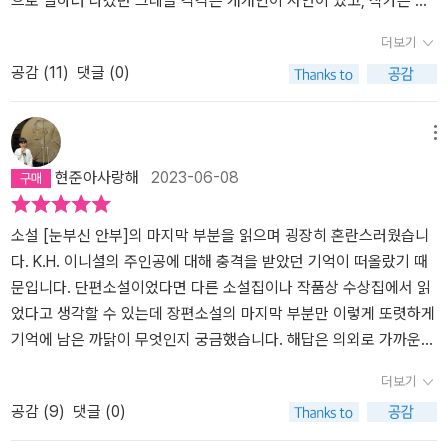
으로 일하러 나갔던 그네들 각각은 개개인이 사연이 있고, 작가는 이
려온 한수의 전화를 외면했던 자신의 모습을 말이다. 한수가 보낸 선
하기를 이 다음에 자신의 이모에 대한 글을 쓰겠다고 했다는구나. 해
의 흡입력은 대단했다. '소리 없이 강합니다.' 그만큼, 강력한 흡입력
것에 주목한다.소설은 도시가스 폭발로 언니를 잃은 해미가 엄마와
더보기
자 이모의 일기장을 상자에 넣어둔 채 잊고 있었다. 선자 이모를 위해
미는 전혀 기억에없었지만, 작가를 준비하고 있던 해미는 이모의 이
이었다.​소설을 읽는 여러 이유가 있겠지만 나에게 소설 읽기란 사람
동생과 함께 파독간호사로 독일로 갔던 이모가 사는 독일로 가면서
공감 (
11
)
댓글 (0)
‘K.H’를 찾았다는 거짓말과 ‘K.H’인 척 편지를 보낸 사실까지. 해미는
야기를 써볼까? 하는생각을 하게 되었어.….해미는 세 자매였는데 서
을 깊이 이해하기 위한 것과 내가 경험해 보지 못한 삶에 대한 이해가
시작된다. 그곳에서 해미는 다른 파독간호사들의 사연을 접하게 되
다시 하나씩 이모의 일기장을 읽으면서 국회도서관에서 1970년대
울로이사 오게 되었어. 그런데 서울에 이사온 지 얼마 안되어 해미의
되겠다. 하지만 그것으로 끝난다면 그저 읽기에 지나지 않겠지만 소
고, 그 이모들의 품에서 서서히 상처를 치유해간다. 그 때 뇌종양에 걸
독일로 건너간 간호사의 기록을 찾는다. 저마다의 이유로 독일로 온
언니 해리가 그만 가스폭발 사고로 죽고말았단다. 당시 해리는 중학
설을 통해 만난 사람들과 환경에 대한 이해와 깨달음을 내 삶에서 녹
린 선자이모의 첫사랑을 찾는 미션을 친구와 함께 수행하게 되면서
메뉴
사연, 취업과 돈을 벌기 위해 독일로 건너간 이들도 많았지만 선자 이
생의 어린 나이였고, 가스폭발사고가난 지점은 평상시 해리가 다니지
여내는 것, 그것이 소설을 읽은 나에게 주어진 내 삶의 과제가 되는 것
이모들의 삶에 점차 접근해가게 된다.이 소설에서 선자 이모의 삶은 1
현준아사랑해
2023-06-08
모는 아니었다. 선자 이모는 본인이 원해서 독일을 선택한 것이다. 해
않는 길이라서 부모님들은 더욱 이 사고를 믿을 수 없었고, 해리에게
이다. <눈부신 안부>는 내가 접해보지 못한 참사 유가족의 삶과 독일
0대의 해미의 시점에서 한 번 읽혀지고, 성인이 된 후 해미의 시점에
미는 선자 이모의 고향인 인천과 다녔던 교회를 수소문하면서 ‘K.H’에
왜 그 길을 갔냐고 물어볼 수도 없었어. 이미 별이 되었으니… 이가스
파견 간호 노동자의 삶이 등장하는데 주인공 해미의 눈으로 그들의
서 다시 읽혀진다. 해미의 성장과 치유와 더불어 선자 이모의 진정한
대한 단서를 찾는다. 그러다 이모가 문학잡지를 만들었다는 걸 알게
폭발사고가 1994년에 일어났는데, 소설 속에서 동네이름은 나오지
삶을 가까이에서 들여다볼 수 있어서 참 특별한 시간이었다. 파독 간
첫사랑과 그 사랑이 상실되는 이유까지, 아마도 해미가 성장했기에
소설 [눈부신 안부]의 마지막 부분을 읽으며 굉장히 혼란스러웠습니
된다. 독일에서 처음 읽었을 때 그냥 지나친 문장이나 선자 이모의 감
않지만 실제로 있었던 아현동 가스폭발사고를 모티브를 한 것 같구
호사(책의 표현) 중에는 가족들을 부양하기 위해 떠난 사람도 있지만
이해할 수 있었던 사연들이 아름답게 그려진다. 차분하게 그려지는
다. K.H. 이니셜의 주인공에 대해 충격을 받았던 기억이 떠올랐기 때
정을 온전히 읽게 된다. 선자 이모가 일기장에 적어 두었던 루이제 린
나. 서울 도심 한 복판에서그런 가스폭발사고로 많은 사람들이 죽을
자유를 찾아서, 그리고 좋아하는 루이제 린저의 <생의 한가운데>에
서사 속에서의 성장과 치유. 아름답다는 말이 결코 모자라지 않는 소
문입니다. 단편소설이었다면 다른 소설집이나 작품상 수상집에서 읽
저의 『생의 한가운데』 속 문장(아무것도 아직 결정되지 않았어. 우리
수 있다는 사실에 무척 놀랬던 기억이 아빠도 아직 있단다.아무튼 그
깊은 영향을 받아 설레는 마음으로 독일에 간 사람도 있었음을 이번
설이다.
었다고 생각할 수 있는데 장편소설의 마지막 부분만 이렇게 또렷하게
는 우리가 원하는 것이 될 수 있어.)의 의미를 말이다. 『눈부신 안부』
렇게 해리가 죽고 집안분위기는 무척 안 좋아졌어. 엄마와 아빠 사이
기회가 아니었다면 어떻게 알 수 있었을까. 지금까지 한 가지 사건의
기억에 남은 까닭이 무엇인지 궁금했습니다. 해답은 의외로 가까운
는 독일 파독 간호사를 통해 그 시대의 여성들이 살아온 삶에 대한 이
도 멀어지고, 아빠는부산으로 발령받아 홀로 부산에서 지내게 되었
많은 사람의 이야기를 그저 가장 불행한 이야기로 뭉뚱그려 생각하며
곳에 있었습니다. 책과 함께 부록으로 구매한 코멘터리 북 안에서 [계
더보기
야기와 선자 이모의 첫사랑 찾기가 중요한 소설로 볼 수 있다. 하지만
어. 엄마도 서울에서 살고 있는 것이 하루하루가 고통이었어. 그래서
산 것은 아닐까 돌아보게 되었다. '게으른 사람들은 자기가 알지 못하
간 문학동네]에 연재하던 소설이라는 글을 발견하자마자 정말 거짓말
공감 (
9
)
댓글 (0)
내게는 상실과 슬픔을 어루만지고 조금씩 나아지는 과정을 보여주는
엄마는 해미와 동생 해나를 데리고 독일로 유학 가기로 했단다. 가스
는 걸 배우려고 하는 대신 자기가 아는 단 한 가지 색깔로 모르는 것까
처럼 계간지에 연재 된 이 소설의 완결편이 어느 위치에 실려져 있었
소설이었다. 어린 해미가 사고로 언니를 잃고 언니의 나이를 지나 어
폭발사고를아는 사람이 없는 곳에서 살면서 공부를 하다 보면 잊혀질
지 똑같이 칠해버리려 하거든.' (106쪽)​열두 살이 되던 해에 가스 폭
는지까지 기억이 났습니다. 열세 살이 된 겨울부터 열다섯 살이 된 겨