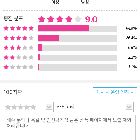
들에 대한 기억을 되살리고, 넓어진 시야로 유년을 바라보면서 과거
여성
남성
의 그림자에서 벗어나보려는 진중한 발걸음 『눈부신 안부』의 책장을
펼치면 타인의 슬픔을 위로하기 위해 성실히 거짓말을 해야 했던 한
9.0
평점 분포
소녀를 만나게 된다. 그 소녀의 이름은 ‘이해미’. 1994년 도시가스 폭
64.8%
발 사고로 친언니를 한순간에 잃고 너무 일찍 인생의 비극성을 깨달
26.4%
아버린 아이다. 엄마와 아빠는 언니를 잃은 고통을 해미에게 감추지
5.5%
못할 정도로 힘겨워하고, 여동생 ‘해나’는 아직 어려서 무슨 일이 일어
났는지 모르는 듯 마냥 해맑아 보인다. 장녀가 된 해미는 선의의 거짓
2.2%
말로 엄마 아빠를 안심시키고 해나의 응석을 받아주며 혼자 슬픔을
1.1%
삼켜낸다. 아빠와 별거하기로 결정한 엄마를 따라 해나와 함께 독일
G시로 이주하게 되었을 때도 해미는 가족들에게 속마음을 숨길 뿐이
다. 살아 있는 게 내가 아니라 언니였다면 언니는 틀림없이 엄마 아빠
100자평
게시물 운영 원칙
를 기쁘게 해주었을 텐데. 그런 생각이 들면 참을 수 없이 괴로웠다.
“좋아요.” 나는 한국에서 사람들이 수군거리는 소리를 듣는 것만큼이
카테고리
나 낯선 나라로 가는 것이 싫었지만, 엄마 아빠를 위해 그렇게만 말했
다. 다른 사람을 행복하게 해주기 위해서는 때로 체념이 필요했다.(3
0쪽) G시에서도 해미는 낯선 환경에서 혼자서도 잘 적응하고 있는 것
처럼 가장하기 위해 아무도 다치게 하지 않는 무혐의의 거짓말을 이