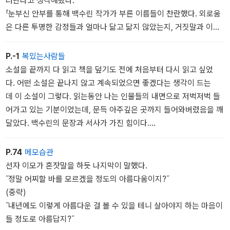
러난다고 생각해왔다.
「눈부신 안부를 통해 백수린 작가가 부른 이름들이 찬란했다. 외로움
은 다른 투명한 감정들과 얼마나 닮고 닮지 않았는지, 거짓말과 이야
기가 어디에서 엉키고또 풀리는지, 백수린의 질문들에 소설을 읽
은 사람들이 천천히 답장을 쓸 수 있다면 좋겠다. 이 아름답고 강렬
P.-1
복있는사람들
한 발신의 책이, 착신과 회신으로 다음 이야기들을 탄생시킬 것이
소설을 끝까지 다 읽고 책을 덮기도 전에 처음부터 다시 읽고 싶었
다. 정세랑(소설가)
다. 어떤 소설은 끝나지 않고 계속되었으면 좋겠다는 생각이 드는
데 이 소설이 그렇다. 읽는동안 나는 인물들의 내면으로 저벅저벅 들
어가고 있는 기분이었는데, 문득 아주깊은 곳까지 들어와버렸음을 깨
달았다. 백수린의 문장과 서사가 가진 힘이다.
어째서 이토록 부드럽고 단단한 힘이 있어서, 삶을 조금 더 살아봐야
겠다고 생각하게 만드는 걸까. 어째서 영원히 해결되지 않을 것만 같
P.74
메모습관
은 고통과 아픔, 슬픔을간직하고서도 나아가보려는 용기를 갖게 만드
선자 이모가 혼잣말을 하듯 나지막이 말했다.
는 걸까. 읽는 동안 나는 무수히 많은 사람이 지닌 무수히 많은 사랑
˝정말 어찌할 바를 모르겠을 정도의 아름다움이지?˝
을 만난 것 같다. 저마다의 삶의 반짝임을 만난것 같다. 존재만으로
(중략)
도 우리의 삶은 충분하고, 사람과 사람을 잇는 다정한 마음이 전하
˝내년에도 이렇게 아름다운 걸 볼 수 있을 테니 살아야지 하는 마음이
는 안부만으로도 가능해지는 삶이 있다는 걸 알게 되었다. 안미옥(시
들 정도로 아름답지?˝
인)