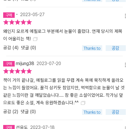
한 단서를 하나씩 찾아내면서, 해미는 자신을 좌절하게 만들었던 유
년 시절의 한계가 당시로서는 필연적인 것이었음을 인정해나간다. 이
-
2023-05-27
처럼 시간이 흐르며 자연스럽게 넓어진 시야를 통해 과거를 용인함으
메뉴
로써 해미는 머지않아 과거가 될 현재의 자신까지도 온전히 받아들일
왜인지 모르게 에필로그 부분에서 눈물이 흘렀다. 연재 당시의 제목
수 있게 된다. 해미가 자기 자신과 화해하며 눈부신 도약을 이루는 과
이 어울리는 책!
정을 지켜봐주는 타인들의 존재 또한 소중하다. 그들은 해미가 스스
로를 고립시킨 내면세계 밖으로 나올 수 있도록 계속해서 해미의 안
공감 (
4
)
댓글 (0)
부를 묻는다. 인간에 대한 관심과 애정을 바탕으로 타인에게 선뜻 손
내미는 이러한 행위가 때로 누군가의 삶을 구원하기도 한다고 소설은
mijung38
2023-07-20
메뉴
말한다. 이 다정한 소설을 펴내며, 이제 백수린은 독자를 향해 손을 내
민다. “이 책이 누구든 필요한 사람에게 잘 가닿아 눈부신 세상 쪽으
책이 거의 끝나갈, 에필로그를 읽을 무렵 계속 목에 묵직하게 올라오
로 한 걸음 나아갈 힘을 줄 수 있었으면”(백수린, ‘작가의 말’) 좋겠다
는 느낌이 들었어요. 꿀걱 삼키듯 참았지만, 먹먹함으로 눈물이 날 것
고. 미처 눈치채지 못했을 뿐 어느새 당신에게도 소중한 이들에게 용
같은 느낌이란 걸 깨달았습니다.... 참 좋은 소설이었어요. 작가님 앞
기 내어 다가갈 힘이 차올랐을 거라고. 『눈부신 안부』에는 삶의 갖가
으로도 좋은 소설, 계속 응원하겠습니다.^^
지 비극으로 인해 멀어졌던 타인과의, 나아가 자기 자신과의 진심어
공감 (
2
)
댓글 (0)
린 화해라는 쉽지 않은 일을 해나가기로 다짐한 인물들의 발걸음이
그려져 있다. 그 진중한 발걸음에 실린 힘은 읽는 이에게로 고스란히
선유도
2023-07-18
전달되어 더욱 상냥하고 아름다운 세계를 만들어가려는 현실의 동력
메뉴