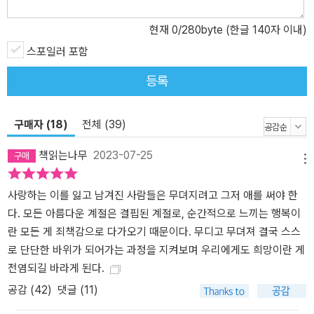
어간다. 그런 해미의 고독과 불안을 가장 먼저 눈치채고 따뜻하게 손
현재
0
/280byte (한글 140자 이내)
내밀어준 사람은 해미의 친이모 ‘행자 이모’다. 행자 이모는 파독간호
스포일러 포함
조무사가 되어 건너간 독일에 정착하여 ‘마리아 이모’와 ‘선자 이모’,
그 밖의 많은 파독 간호 여성들과 공동체를 이루어 살아가고 있다. 수
등록
많은 ‘이모’들의 보살핌 속에서 해미는 자신보다 앞서 타국에 자리잡
기 위해 온 힘을 다했을 파독간호사들의 건강한 활력과 긍정성에 감
구매자 (18)
전체 (39)
화된다. 그 여성들이 가족과 국가를 위해 삶을 희생한 집합체가 아닌
개별 주체로서 내뿜는 고유한 개성과 매력을 접하며, 해미는 멈춰 있
책읽는나무
2023-07-25
던 일상을 조금씩 재가동한다. “정말 어찌할 바를 모르겠을 정도의 아
메뉴
름다움이지?” 나는 갑작스러운 말에 흠칫 놀라 선자 이모를 돌아다보
사랑하는 이를 잃고 남겨진 사람들은 무뎌지려고 그저 애를 써야 한
았다. 선자 이모의 시선은 내가 아니라 흰빛이 너울대는 나무 아래서
다. 모든 아름다운 계절은 결핍된 계절로, 순간적으로 느끼는 행복이
사진을 찍고 있는 사람들 쪽을 향하고 있었다. “내년에도 이렇게 아름
란 모든 게 죄책감으로 다가오기 때문이다. 무디고 무뎌져 결국 스스
다운 걸 볼 수 있을 테니 살아야지 하는 마음이 들 정도로 아름답지?”
로 단단한 바위가 되어가는 과정을 지켜보며 우리에게도 희망이란 게
언제나 표정이 적어 화난 것처럼 보이던 선자 이모의 얼굴에 드리워
전염되길 바라게 된다.
진 꽃그늘이 바람이 불 때마다 레이스처럼 어른거렸다. 마리아 이모
가 우리를 웃기기 위해 일부러 우스꽝스러운 포즈를 취할 때마다 꽃
공감 (
42
)
댓글 (11)
물이 번지듯 환해지던 선자 이모의 얼굴.(74쪽) 마리아 이모의 딸 ‘레