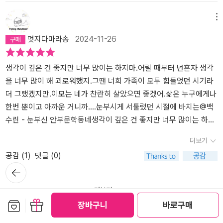
만 죄책감을 느꼈단다. 그 죄책감 때문에 한수뿐만 아니라 레나에게
동안 한수를 구원해주고 싶어 거짓말을 했다고 생각했다. 하지만 지
요했다.' p30​​독일에서 생활이 적응되었을 때쯤 선자 이모의 아들 한
아달라고 부탁한다. 아이들은 선자 이모의 일기를 몰래 읽으면서 첫
이력을 미화했다는 건 이 소설을 통해 알게 되었다. 한번 찾아봐야지.
도연락을 하지 않았어. 그때 한수가 보낸 편지도 읽어보지 않았는데,
금 생각해보면 내가 구원하고 싶었던 건 정말 한수였을까? (306쪽)
수가 비밀스러운 부탁을 해오게 되는데 그 부탁이란 선자 이모의 첫
사랑이 누구인지 단서를 모으기 시작한다. 그렇게 조금씩 본연의 모
파독간호사라는 용어가 이주 간호사와 간호조무사들을 수동적 존재
메뉴
이제서야그 편지를 꺼내보니, 선자 이모는 그 편지를 받고 무척 기뻐
사랑을 찾아 달라는 것이었다. 첫사랑에 대한 단서를 찾기 위해 선자
습으로 애써 돌아가지만, 해미는 행복을 느끼는 순간마다 여전히 언
로 인식하게 만든다는 문제점이 있다는 것도 처음 인지한다. 이것도
멋지다마라송
2024-11-26
했다고 했고, K.H.에게 편지를 전해달라며 선자이모의 편지도 함께
이모 몰래 이모의 일기를 읽어나가며 그녀가 독일로 떠나온 후 이십
니에게 미안한 마음이 들고, 소중한 이들과 작별하는 경험으로 관계
찾아봐야지.- 낮밤이 바뀌면 잠이 잘 안 오지. 이모도 독일에 처음 왔
보냈단다.….이제라도 해미는 다시 K.H를 찾으려고 조그마한 단서로
년이 넘는 시간 동안 감추어져 있던 가슴 아픈 사랑 이야기를 마주하
맺는 것에 두려움을 느낀다. 누군의 삶에 깊이 관여한다는 것을 두려
을 때 그랬어. 모든 게 낯설어 밤마다 울던 때도 있었단다.이모가 독일
이곳 저곳에 연락을 했단다. 그리고결국 K.H.라는 사람이 천근호라는
게 된다.​​'선자 이모의 일기를 읽어나갈수록 나는 이모가 말을 거는 상
워하는 마음, 누군가의 삶에 내가 또다시 영향을 미치게 되리라는 그
에 왔을 땐 스물한 살이었다고 엄마가 그랬는데, 어른도 울어요?그럼,
생각이 깊은 건 좋지만 너무 많이는 하지마.어릴 때부터 넌혼자 생각
분이라는 것을 알게 되었어. 그리고또 여기저기 연락하여 만날 수 있
대가 첫사랑일 수밖에 없다고 생각하게 되었다. 왜냐하면 그것들은
무시무시한 가능성으로부터 도망쳐야 한다는 두려움.이모가 손을 뻗
어른도 울지. 겉만 커다랗지 어른도 사실은 아이랑 다를게 없거든. -
을 너무 많이 해 괴로워했지.그땐 너희 가족이 모두 힘들었던 시기라
었는데, 뜻밖의 분이셨어. 해미는선자 이모의 첫사랑이라고 해서, 이
하나같이 슬픈 연서였으니까. 그리고 그 행간에 잔잔히 흐르던 격정
어 내가 아이였을 때 그랬던 것처럼 내 머리를 쓰다듬었다. 이모의 손
24- 나는 한국에서 사람들이 수군거리는 소리를 듣는 것만큼이나 낯
더 그랬겠지만.이모는 네가 찬란히 살았으면 좋겠어.삶은 누구에게나
름이 천근호라고 해서, 당연히남자일 거라고 생각했는데, 그분은 여
과 애달픔을 느낀 사람이라면 누구든, 선자 이모가 첫사랑의 이름을
길이 닿자, 나는 오래전 이모의 집 거실에서 있던 어린아이가 되어 이
선 나라로 가는 것이 싫었지만, 엄마 아빠를 위해 그렇게만 말했다. 다
한번 뿐이고 아까운 거니까....눈부시게 서툴렀던 시절에 바치는@백
자였단다. 지금은 할머니가되셨어. 해미는 선자 이모가 돌아가시기
듣는다면 동요할 수밖에 없으리라 확신했을 것이다. 숨기려 해도 감
십 년이 훨씬 넘게 시간이 흘렀는데도 여전히 언니를 그리워하고 있
른 사람을 행복하게 해주기 위해서는 때로 체념이 필요했다. - 30- 게
수린 - 눈부신 안부문학동네생각이 깊은 건 좋지만 너무 많이는 하지
전에 천근호 할머니에게 쓰신 편지를 밀봉한 상태 그대로 전해드렸단
춰지지 않는 게 사랑일 테니까.' p100​​독일에서의 평화로운 생활도 잠
다고 말하고 싶은 충동을 느꼈다. 여전히 언니에게 마음속으로 말을
으른 사람들은 자기가 알지 못하는 걸 배우려고 하는 대신 자기가 아
마.어릴 때부터 넌혼자 생각을 너무 많이 해 괴로워했지.그땐 너희 가
더보기
다. 그 편지봉투에서 세월에 많이 묻어 있었지만, 얼마나값지고 눈부
시, 한국에 외환위기가 닥쳐, 어쩔 수 없이 해미 가족은 한국으로 돌아
걸 때가 있다고. 상실 이후 시간이 때때로 선처럼 흐르는 것이 아니라,
는 단 한 가지 색깔로 모르는 것까지 똑같이 칠해버리려 하거든.그건
족이 모두 힘들었던 시기라 더 그랬겠지만.이모는 네가 찬란히 살았
공감 (
1
)
댓글 (0)
신 안부가 담긴 편지였겠니. 천근호 할머니도 그 편지를 보시고 얼마
오게 된다. 한국에 돌아온 해미는 선자 이모의 첫사랑을 찾으려고 애
쳇바퀴를 돌듯 같은 자리를 맴도는 것처럼 느껴질 때가 있다고. _p.2
대체 왜 그러는 건데?이번엔 내가 물었다. 사람을 사랑하는 일에는 지
으면 좋겠어.삶은 누구에게나 한번 뿐이고 아까운 거니까....눈부시게
뒤로가
나 감회가 새로웠겠니. 십대 서로 마음에 두고 있던 이와 헤어지고 나
쓰지만 쉽지 않았다. 뇌종약의 악화로 살날이 얼마 남지 않았던 선자
27행자 이모는 '사람을 사랑하는 일에는 지극히 정성과 수고가 필
극한 정성과 수고가 필요하니까. - 106- Alles ist noch unentschie
서툴렀던 시절에 바치는@백수린 - 눈부신 안부문학동네
기
서 할머니가 되어서 그 사람의 편지를 다시 읽는 기분, 울컥할 것 같구
이모의 모습을 지켜보던 한수에게 미안한 마음에 첫사랑을 찾았다는
요'하다고 말한다. 해미는 너무 어린 나이에 언니와의 이별을 감당해
den. Man kann werden, was man will. 아무것도 아직 결정되지 않
더보기
나. 해미는 편지를 전해주고 돌아왔단다. 그리고 며칠 뒤 천근호 할머
선의의 거짓말을 하고서는 거짓말을 했다는 죄책감에 독일 친구들과
야만 했다. 그리고 독일에서 파독 이모들과 한수, 레나와 어울리며 안
았어. 우리는 우리가 원하는 것이 될 수 있어. - 생의 한가운데 중- 한
보관함담기
선물하기
장바구니
바로구매
니로부터고맙다는 편지와 함께 선자 이모가 해미의 편지가 거짓인 것
의 연락을 끊고 첫사랑을 찾기를 가슴에 묻게 된다.​​​'나도 어른들에게
정을 찾아가고 있을 때 쯤 다시 한 번 이별을 경험하게 된다. 이때는
번은 그렇게 웃는 나를 보더니 이모가 의미심장하게 따라 웃었다.왜
을 알고도 천근호 할머니한테 정성스럽게 쓴 편지를 스캔해서 보내주
들은 이야기인데 예전엔 왕벚나무, 편백나무 같은 것들이 길거리에
친구들과 한국에 가서도 자주 안부를 나누자고 약속하지만, 병으로
요? 내가 묻자 이모는 네가 젊고 예뻐서 하며 바밤바를 한입 크게 베