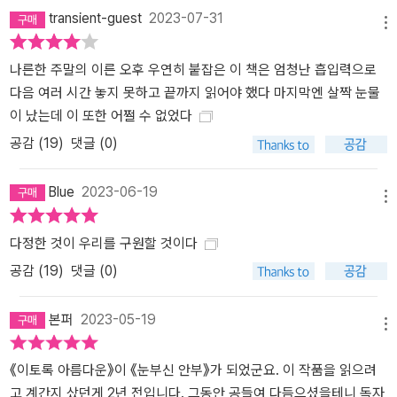
나’, 선자 이모의 아들 ‘한수’를 사귄 후 해미의 독일 생활은 더욱 찬란
transient-guest
2023-07-31
메뉴
히 빛나기 시작한다. 한수가 해미와 레나에게 비밀스러운 부탁을 해
오면서 세 아이의 우정은 한결 끈끈해지는데, 그 부탁이란 한수의 엄
나른한 주말의 이른 오후 우연히 붙잡은 이 책은 엄청난 흡입력으로
마인 선자 이모의 첫사랑을 함께 찾아달라는 것이다. 아이들은 첫사
다음 여러 시간 놓지 못하고 끝까지 읽어야 했다 마지막엔 살짝 눈물
랑의 정체에 대한 단서를 찾기 위해 선자 이모의 일기를 몰래 읽어나
이 났는데 이 또한 어쩔 수 없었다
간다. 일기 속에는 선자 이모가 1973년 독일로 떠나온 후 20년이 넘
공감 (
19
)
댓글 (0)
는 시간 동안 간직해온 애달픈 사랑 이야기가 흩어져 있다. 하지만 확
실한 것은 그 첫사랑의 이니셜이 ‘K.H.’라는 사실뿐. K.H.를 찾기 위해
Blue
2023-06-19
온갖 추리와 상상을 펼치며 친구들과 몰려다니는 동안, 해미는 점차
메뉴
밝고 천진한 모습을 되찾아간다. 나는 도시를 조금씩 좋아하게 되었
다정한 것이 우리를 구원할 것이다
으며, 그곳이 내 자리라고 느끼기 시작했다. 마침내 우리 가족도 행복
에 거의 가까워져 있는 것 같았다. 그건 언니가 떠오르면 죄책감이 느
공감 (
19
)
댓글 (0)
껴질 만큼의 행복이었다. 죄책감이 가슴을 쿡쿡 찌를 때마다 속으로
언니에게 말을 걸어야 했을 만큼의 행복. “언니, 사람의 마음엔 대체
본퍼
2023-05-19
메뉴
무슨 힘이 있어서 결국엔 자꾸자꾸 나아지는 쪽으로 뻗어가?”(109
쪽) 그러나 자신이 있을 곳을 드디어 마련했다는 따스한 안도감도 잠
《이토록 아름다운》이 《눈부신 안부》가 되었군요. 이 작품을 읽으려
시, 한국에 외환위기가 닥친 1997년, 해미는 또 한번 커다란 상실을
고 계간지 샀던게 2년 전입니다. 그동안 공들여 다듬으셨을테니 독자