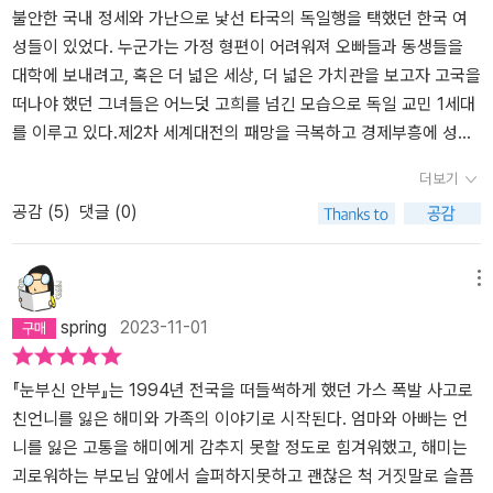
싶어했어. 그러면 엄마가 그 병을 이겨낼 거라 생각했지. 그런데 한수
말에 숨어 보호받는 듯 보였지만 결국 그것이 해미 인생의 덫이 되었
간호사로 떠났다가 차별과 무시를 극복하고 의사까지 되어 독일에 정
​불안한 국내 정세와 가난으로 낯선 타국의 독일행을 택했던 한국 여
는 그일을 엄마 몰래 하려고 했고, 해미와 레나에게 도움을 청했단다.
다는 생각이 들었다. 그래서 해미는 한국으로 돌아와서도 레나와 한
착해 살고 있는 이모가 있어 해미에게도, 엄마에게도 너무나 비극적
성들이 있었다. 누군가는 가정 형편이 어려워져 오빠들과 동생들을
그래서해미와 레나와 한수는 탐정처럼 조사를 했어. 몰래 선자 이모
수에게 오랫동안 연락을 하지 못하고 잊힌 사람처럼 살아가야 했던
인 사건이 터졌을 때 괴로운 사연이 깃든 서울을 떠나 그곳 독일에서
대학에 보내려고, 혹은 더 넓은 세상, 더 넓은 가치관을 보고자 고국을
의 일기장을 훔쳐 보기도 했고, 해미가 소설을 쓴다고 이야기하면서
것이다. 돌아보면 나도 어릴 적부터 내 삶을 위협하거나 불안에 빠뜨
고통과 아픔, 슬픔을 마주할 용기를 얻을 수 있었습니다. 그곳에서 만
떠나야 했던 그녀들은 어느덧 고희를 넘긴 모습으로 독일 교민 1세대
이모들을 인터뷰를 해서 단서를 찾으려고 했어. 하지만 제대로 된 단
리게 하는 많은 요소를 핑계와 거짓말, 책임 전가 등으로 나를 보호하
난 파독 노동자 이모들의 딸과 아들인 레나와 한수를 통해. 아니, 한수
를 이루고 있다.​​​​제2차 세계대전의 패망을 극복하고 경제부흥에 성공
서는 찾을 수 없었고, 엄마의 첫사랑의 이니셜이 K.H.라는 것만 알게
며 살아왔다. 다른 사람들은 모르지만 나만 알면 그만인, 가장 쉬운 선
가 뇌종양으로 기억을 잃어가고 있는 엄마를 위해 자신들을 버리고
한 독일은 의료, 요양 등의 국민복지시스템 분야의 노동력이 절실히
더보기
되었단다.….독일에서 2년여 시간을 지내다가 국내 사정이 갑작스레
택이었던 것이다. 하지만, 이제는 나만 알고 남은 모르지만 가장 쉬운
귀국해버린 아버지 대신 엄마의 첫사랑 K.H.를 찾을 수 있도록 도와
필요했다. 같은 시기 한국에서는 박정희 대통령의 경제개발정책을 추
공감 (
5
)
댓글 (0)
바뀌면서 갑자기 귀국을 해야 했단다. 1997년말 외환위기가 찾아오
선택인 것처럼 보이는 것들이 인생에서 나를 가장 불행하게 만드는
달라는 부탁으로 시작 된 거짓말로 인해. 병으로 인해 예정 된 죽음도,
진 중이었고 외화 확보가 절실했다. 서로 원하는 바가 잘 맞아 1961
면서 아버지의 경제사정도 안 좋아지면서 귀국을 할 수밖에 없었고,
씨앗임을 안다. 자신의 거짓말을 기억하기 위해 자물쇠 달린 일기장
예고 없이 닥친 불행한 사고로 인한 죽음도 그 아픔과 슬픔의 무게는
년 두 나라는 경제 기술에 관한 협정을 맺고, 광산, 간호 인력의 파견
식구들은 다시 만나 부산에서 생활하였단다. 해미는 한국에 와서도레
에 매일 기록하며 불안하게 살았던 해미처럼 그러한 선택은 삶의 평
다르게 보이지만 같습니다. 작고 소중한 마음에서 자라난 희망이 고
이 진행되었다. 그들이 우리나라 경제발전에 상당한 기여를 했었고,
메뉴
나와 한수와 편지를 주고받으면서 여전히 선자 이모의 첫사랑을 찾으
안을 앗아가는 것임을.​'생각해야 해. 내 안의 누군가가 다시 속삭였다.
통의 긴 터널을 걷는 이에겐 살아갈 힘이 되어 주듯이, 어쩌면 불가능
당시 해외 파견된 우리나 근로자들의 전체 송금의 11%에 달하는 엄
spring
2023-11-01
려고 했어. 그런 와중에 선자 이모의뇌종양은 재발되어 입원하였고
생각해야만 해. 너는 어떻게 살아가고 싶은지. 나는 어떻게 살고 싶
하다 포기했을 그자리에 기적이 존재했음을 소설에서라도 발견할 수
청난 금액이었다.파독 간호사의 이야기를 꺼낸 건 백수린 작가의 첫
병세는 더욱 악화되었단다. 결국 선자 이모는 돌아가시고, 한수는 선
지? 더이상 도망치기만 하면서 살고 싶지는 않았다.' (264쪽)​<눈부
있어 감동이었습니다. 정말 눈부신 안부 인사를 받는 기분이었습니
장편소설 <눈부신 안부>가 파독 간호사의 일생을 소재로 출간되었기
자 이모의 이종 사촌 말자 이모네 집에서 지내게 되었어. 3.다시 오늘
신 안부>에서 특히 집중해서 본 부분은 참사 유가족이라는 환경 안에
다. 받은 만큼 또 다른 누군가에게 다정하고 찬란한 안부 인사를 보내
때문이다. 이번 장편소설도 백수린 작가 특유의 깔끔하고 감성적인
『눈부신 안부』는 1994년 전국을 떠들썩하게 했던 가스 폭발 사고로
날 이야기를 해줄게. 제주도에 자리 잡은 우재를 서울에 올라올 때마
서 아픔을 이겨내고 타인이 바라보는 자신이 아닌 온전한 자신의 모
고 싶어집니다. 그대. 편안하신지요. #눈부신안부 #백수린 #장편소
문체는 다른 작가에게서는 찾아볼 수 없는 독보적인 것으로 그런 그
친언니를 잃은 해미와 가족의 이야기로 시작된다. 엄마와 아빠는 언
다 해미에게 연락해서 만났단다.해미는 한창 독일의 이모들에 관한
습을 찾아가는 한 사람, 주인공 해미의 성장이었다. 해미는 자신이 살
설 #문학동네#책추천 #책스타그램 #한국소설 #독파 #완독챌린지 #
녀의 글을 다시 접할 수 있다는 것에 너무나 감사하고 반가운 일이다.​​
니를 잃은 고통을 해미에게 감추지 못할 정도로 힘겨워했고, 해미는
글을 쓰고 있었어. 이모들의 글을 쓰다 보니 파독 간호사에대해 조사
기 위해 선택한 거짓말의 덫에서 또한 살기 위해 지난 시간을 바로잡
독파챌린지
'타인의 슬픔을 위로하기 위해 선의의 거짓말을 이어나가야 했던 소
괴로워하는 부모님 앞에서 슬퍼하지못하고 괜찮은 척 거짓말로 슬픔