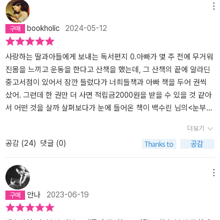
부신 안부』속 어린 ‘해미’는 스스로가 그런 역할을 자처했다. 1994년
메뉴
가스 폭발 사고로 중학생이었던 언니를 잃고 엄마와 아빠는 슬픔에
bookholic
2024-05-12
침잠한다. 해미와 다르게 동생 해나는 마냥 즐겁다. 엄마와 아빠는 별
거를 했고 해미는 유학을 결정한 엄마와 해나와 함께 ‘행자’ 이모가 있
는 독일 G시로 향한다. 행자 이모는 파독 간호사로 일하다 지금은 의
사랑하는 딸과아들에게 보내는 독서편지 0.아빠가 몇 주 전에 무거워
사가 되었고 같은 처지의 다른 이모들과 함께 살아간다. 그곳에서 ‘마
진몸을 느끼고 운동을 한다고 산책을 했는데, 그 산책의 끝에 알라딘
리아’ 이모와 ‘선자’ 이모를 만나고 조금씩 독일 생활에 적응한다. 언
중고서점이 있어서 잠깐 들렀다가 너희들책과 아빠 책을 두어 권씩
니를 잃은 슬픔이나 낯선 독일에서의 외로움을 알아주는 건 엄마가
샀어. 그런데 한 권만 더 사면 적립금2000원을 받을 수 있을 것 같아
아닌 행자 이모다. 해미의 마음을 헤아려주는 건 엄마가 아닌 행자 이
서 어떤 것을 살까 살펴보다가 눈에 들어온 책이 백수린 님의<눈부신
모다. 한 번씩 산책을 하면서 해미를 웃게 하고 본연의 모습을 찾게 만
안부>라는 책이란다. 작년에인터넷 서점이나 블로그에 많이 노출되
더보기
든다. 해미가 독일에서의 생활에 적응하고 안정이 되기 시작한 건 마
어 책 제목은 알고 있던 책이야. 지은이는 백수린이라는 분인데, 아빠
공감 (
24
)
댓글 (0)
리아 이모의 딸 ‘레나’와 선자 이모의 아들 ‘한수’를 만나고부터다. 가
는 젊은작가상 수상집에서 단편만 두 편 읽은 작가인데, 작품이어땠
족끼리 만나고 왕래를 하면서 서로가 독일어와 한국말을 가르쳐 주면
는지 기억은 잘 나지 않았어. 이 소설은 다른 사람들의 평도 좋고,요즘
서 친해진다. 그러다 한수의 부탁으로 셋은 단단한 사이가 된다. 한수
우리나라 작가들의 책들은 신뢰가 많이 가고 해서 구입해서 적립금 2
메뉴
의 엄마 선자 이모의 첫사랑을 찾아달라고 한 것이다. 아픈 엄마에게
000원을 받았단다.순전히 적립금을 채우기 위해서골랐던 책인데, 정
안나
2023-06-19
마지막 선물을 하고 싶은 한수의 부탁에 레나와 해미는 적극 동참한
말 재미있게 잘 읽었고, 백수린이라는 작가를새로 알게 되어 너무 좋
다. 광부로 일하며 엄마와 결혼하고 이혼한 아빠가 아닌 한국에서부
았단다. <눈부신 안부>는 12년만에 낸 첫 장편소설이라고 하는데, 첫