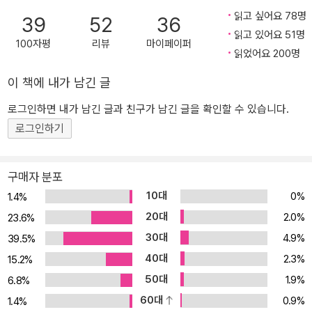
싸고 있던 안전한 껍질이 “더 깨진다고 하더라도 세계를 샅샅이 알고
읽고 싶어요 78명
39
52
36
싶다고 마음먹”(소설가 김연수)게 되는 순간을 포착하며 더 넓은 세
읽고 있어요 51명
계로 나아가고자 하는 주제의식을 더욱 섬세하게 벼려냈다. 그리고
100자평
리뷰
마이페이퍼
읽었어요 200명
작가에게 2020 한국일보문학상을 안겨준 세번째 소설집 『여름의 빌
라』로 “인생의 불가사의에 대해 가장 우아하게 말하는 법. 그런 걸 찾
이 책에 내가 남긴 글
는다면 이 소설을 읽어야 한다”(시인 박연준)는 평을 받으며 삶의 불
로그인하면 내가 남긴 글과 친구가 남긴 글을 확인할 수 있습니다.
가해한 아름다움을 문장 위에서 구현하는 독보적인 감각을 드러내 보
로그인하기
였다. 『눈부신 안부』는 백수린이 그간 이루어낸 이러한 성취가 집대
성된 작품이다. 비극적 사건을 회피하려 했던 어린 시절의 기억으로
인해 스스로를 용서하지 못하던 한 인물이 어른이 된 후 한층 품 넓은
구매자 분포
시야로 서툴렀던 자신을 받아들이는 과정을 좇는다. 차분하게 쌓여가
10대
0%
1.4%
는 서사 속에서 스스로의 힘으로 진정한 치유와 성장에 도달하려는
20대
2.0%
23.6%
한 인간의 미더운 움직임이 백수린의 다정한 문장으로 그려진다. 읽
30대
4.9%
39.5%
어나가는 것만으로도 마음에 아름다운 결이 지고, 나를 둘러싼 세계
40대
2.3%
가 확장되는 근사한 기분을 느낄 수 있는 이 작품은 지금까지의 백수
15.2%
린 소설세계의 결정판이라 할 수 있다. 타국에서 자신이 있을 곳을 홀
50대
1.9%
6.8%
로 마련해야 했던 한 아이를 다정히 보듬어준 파독간호사 여성들 그
60대
0.9%
1.4%