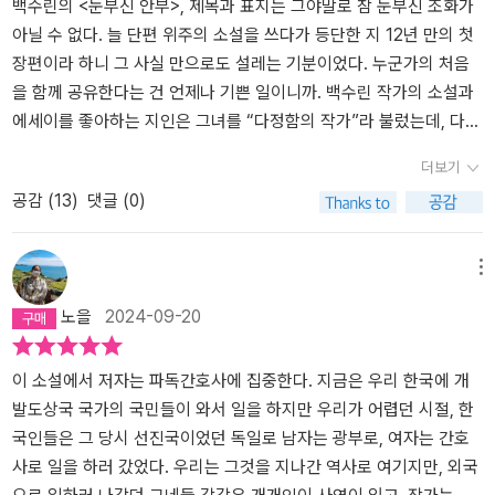
터 시작된 엄마의 첫사랑. 단서는 ‘K.H’란 이니셜 하나다. 레나와 해미
시작이 무척 좋더구나. 백수린이라는 작가의 작품도 계속 눈여겨봐야
백수린의 <눈부신 안부>, 제목과 표지는 그야말로 참 눈부신 조화가
는 선자 이모의 일기장을 몰래 읽으며 이모의 주변 사람들에게는 연
겠다고 생각하게 만든 소설이었어. 소설은액자식 구성으로 두 가지
아닐 수 없다. 늘 단편 위주의 소설을 쓰다가 등단한 지 12년 만의 첫
애 소설을 쓸 거라며 도움을 요청한다. 선자 이모의 첫사랑을 찾기 위
이야기가 오가며 진행되는데, 주된 이야기는 독일에서부터 시작되어
장편이라 하니 그 사실 만으로도 설레는 기분이었다. 누군가의 처음
한 해미의 거짓말에 다른 이모들은 선자 이모에 대해 아는 걸 알려준
몇 십 년쭉 이어지는 이야기란다. 자, 그럼 이 소설에 대한 이야기를
을 함께 공유한다는 건 언제나 기쁜 일이니까. 백수린 작가의 소설과
다. 선자 이모를 비롯해 이모들이 처음 독일에 왔던 이야기, 각자 독일
해볼게. 1.주인공 이해미는 기자로 일하다가한 달 전에 그만두었어.
에세이를 좋아하는 지인은 그녀를 “다정함의 작가”라 불렀는데, 다정
로 온 사연, 독일에서 일을 하면서 겪은 서러움과 향수병, 휴일마다 고
오랜만에 전시회에 갔다가 대학 문학동아리 친구인 우재를 우연히 만
한 작가의 첫 장편소설을 다정한 시선으로 읽고 싶은 마음이 드는 건
더보기
추장, 간장을 차에 싣고 이모들을 찾아온 파독 광부들. 그 안에서 단서
났어. 친구이긴 하지만 일반적인 남자 사람 친구보다는 조금 가깝고
어쩌면 자연스러운 반응이겠다. ​책을 시작하기 전에 먼저 제목의 “안
공감 (
13
)
댓글 (0)
를 찾으려 온갖 추리를 하고 상상하는 하면서 해미는 레나와 한수와
애인보다는 먼 그런 사이였단다. 사랑과 우정 사이라고 할까. 하지만
부”에 시선이 한참 머물렀다. 안부, 누군가의 평안과 근황을 궁금해하
즐거운 시간을 보낸다. 그러나 한국의 외환위기가 찾아오면서 해미는
우재가 군대를 가고 나서 연락이조금씩 뜸해졌고, 졸업 후에는 거의
며 마음을 쓰는 일. 그래서 안부에는 그렇게 기분 좋은 수식어가 많이
한국으로 돌아온다. 엄마와 아빠의 별거는 끝났지만 여전히 불안한
얼굴을 보지 않는 되었어. 선후배나동기들의 결혼식에서 잠깐 얼굴
붙나 보다. 다정한 안부, 따뜻한 안부, 반가운 안부… 그중에서도 제일
메뉴
기운이 감돌고 학교에 적응하기도 힘들다. 당연 한수와 레나와의 연
보는 사이가 되었어. 마지막으로 얼굴을 본 것도 한참 전이었단다. 그
좋은 안부는 기다리는지도 모르게 기다리고 있던 당신의 안부가 아닐
노을
2024-09-20
락도 끊기고 선자 이모의 첫사랑 찾기도 마찬가지다.어른이 되어 기
런데 정말 오랜만에 우연히 전시회에서 만나게 된 거지. 둘은 카페에
까. 거기까지 생각이 닿았을 때, 갑자기 기분이 좋아지면서 미소가 지
자 일을 하다 그만둔 해미는 우연히 사진작가 전시회에서 대학 동기
서커피를 마시며 서로의 안부를 전했지. 이야기를 하다 보니 지금은
어졌던 이유는 우리는 각자, 누군가의 “당신”이라는 것. 문득, 내 안부
우재를 만나다. 고향인 제주도로 내려가 약국을 운영하는 우재와 소
모두 싱글이었어. 겉으로는 이야기하지 않았지만 속으로는 옛 감정도
를 기다리는 사람의 당신이 되어 다정한 안부를 전하고 싶다는 생각
이 소설에서 저자는 파독간호사에 집중한다. 지금은 우리 한국에 개
소한 일상을 나눈다. 서울에 올 일이 있으면 만나 식사를 하고 시간을
조금씩 일어나지 않았을까.해미는 한 달 전에 기자를 그만두고 본격
이 들었다. 그래서, 그이에게 내 안부가 눈부신 안부처럼 도착하기를
발도상국 국가의 국민들이 와서 일을 하지만 우리가 어렵던 시절, 한
보낸다. 우재는 오래전 해미가 이모에 대한 글을 쓰려고 한다는 기억
적으로 작가를 준비하고 있었고, 우재는 고향인 제주도에 가서 약국
바라는 마음. 그렇다면 백수린의 <눈부신 안부>는 과연 누구에게 도
국인들은 그 당시 선진국이었던 독일로 남자는 광부로, 여자는 간호
을 꺼낸다. 해미는 우재의 말에 독일 G시에서의 시간과 선자 이모와
을 차릴 준비를 하고 있었단다. 둘은 옛추억을 이야기하다가 우재는
착하는 안부일까. 그리고 어떤 색깔의 안부일까. 표지처럼 정말 쨍하
사로 일을 하러 갔었다. 우리는 그것을 지나간 역사로 여기지만, 외국
한수를 떠올린다. 선자 이모의 죽음과 한수가 보낸 택배, 독일에서 걸
해미도 기억하지 못하는 이야기를 꺼냈어. 해미가대학 시절에 이야기
게 파란 빛깔의 안부일까. 궁금증은 더 커져만 갔고 읽을수록 이야기