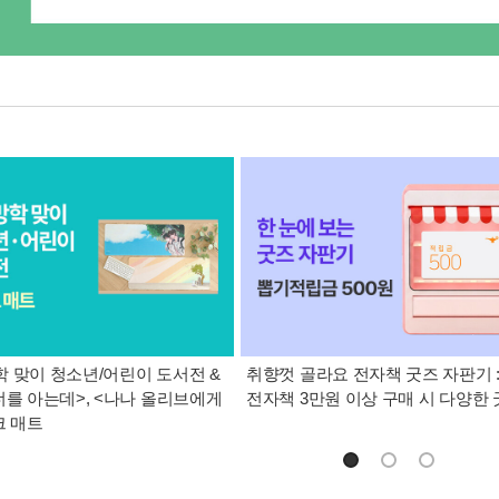
 맞이 청소년/어린이 도서전 &
취향껏 골라요 전자책 굿즈 자판기 
너를 아는데>, <나나 올리브에게
전자책 3만원 이상 구매 시 다양한
크 매트