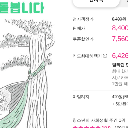
전자책정가
8,400원
8,40
판매가
7,56
쿠폰할인가
6,42
카드최대혜택가
알라딘 
최대 1만
시) / 
종이
1만원 
미리
입니
마일리지
420원(5
+ 5만원
청소년의 사회생활 주간 1위
10.0
100자평