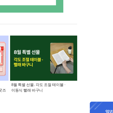
:
8월 특별 선물. 각도 조절 테이블 ·
21세기 최고의 책
 굿즈
이동식 빨래 바구니