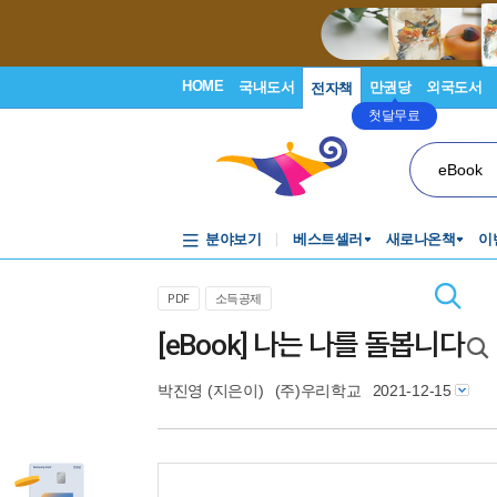
HOME
국내도서
만권당
외국도서
전자책
첫달무료
eBook
분야보기
베스트셀러
새로나온책
이
PDF
소득공제
[eBook] 나는 나를 돌봅니다
박진영
(지은이)
(주)우리학교
2021-12-15