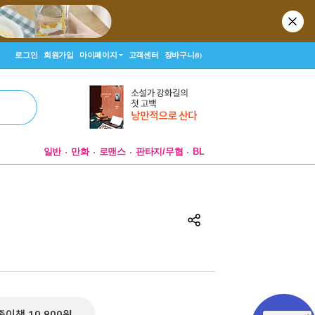
로그인
회원가입
마이페이지
고객센터
장바구니
(0)
일반
만화
로맨스
판타지/무협
BL