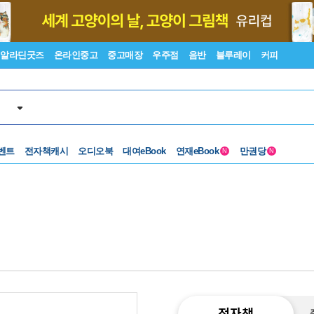
알라딘굿즈
온라인중고
중고매장
우주점
음반
블루레이
커피
벤트
전자책캐시
오디오북
대여eBook
연재eBook
만권당
N
N
전자책