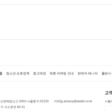
침
청소년 보호정책
중고매장
제휴·마케팅 안내
판매자 매니저
출판사
고객
신판매업신고 2003-서울중구-01520
이메일 privacy@aladin.co.kr
서울시
구 서소문로 89-31