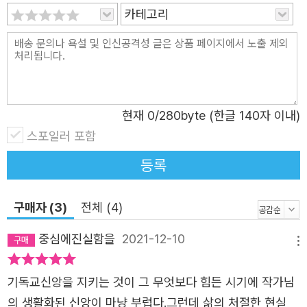
카테고리
이 글은 마음이 슬펐던 어느 해 7월의 실패의 기록이다. 하지만
실패 속에서 만난 하나님의 이야기이기도 하다. 이 원고는 리얼
다큐다. 한 달 동안 매일 원고지 스무 장씩 서른 장씩 일기 쓰듯
썼다. 숨기고 싶은 이야기도 많았지만, 있는 그대로 솔직하게 썼
다.
현재
0
/280byte (한글 140자 이내)
스포일러 포함
김영하 소설가가 ‘소설은 실패한 사람들의 역사’ 라고 했는데 백
번 아멘이다. 뿐인가, 소설가는 자주 실패하는 사람들이다. 내가
등록
이제껏 한 일은 수많은 '실패'의 전적밖에 없다. 지금까지 출간된
일곱 권의 책 역시 모두 실패의 기록이었다. 나를 아는 사람들이
구매자 (3)
전체 (4)
간혹 나에게 “당신이 바로 소설이야”라고 하는데 그 말에도 아멘
중심에진실함을
2021-12-10
이다. 나는 그동안 소설을 쓴 게 아니라 내가 소설이 되어서 살아
메뉴
온 것 같다. 그만큼 소설적인 인생이었다. 그것은 나의 성향과도
관련이 깊다. 나는 늘 위험했으니.
기독교신앙을 지키는 것이 그 무엇보다 힘든 시기에 작가님
의 생활화된 신앙이 마냥 부럽다.그런데 삶의 처절한 현실