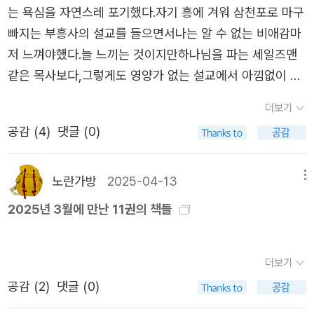
는 욕심을 자연스레 포기했다.자기 흥에 겨워 삼천포로 마구
하는 사람들이 그걸 눈치 채지 못하겠는가. 교회의 나이 많
빠지는 부흥사의 설교를 들으면서나는 알 수 없는 비애감마
은 어르신들은 소설가니까, 예술 하는 사람이니 하면서 적당
저 느껴야했다.늘 느끼는 것이지만하나님을 파는 세일즈맨
히 넘어가고 있는 모양이다.작가의 신앙생활이 위태롭다는
같은 목사보다,그렇게도 영양가 없는 설교에서 아낌없이 아
생각은 들지 않았다. 제목이 왠지 좋았던 예전을 떠올리게
멘하고박수쳐 주고 즐거워하는 기도원 파 신자들의 믿음이
만드는, 그래서 지금은 그렇지 못한 상황인 것 같다는 느낌
더보기
훨씬 윗길임에는 틀림없다!- 이숙경, 『내가 행복했던 교회로
을 들게 만들지만, 이 제목도 어느 시집의 한 구절에서 떠온
공감 (
4
)
댓글 (0)
가주세요』 중에서
것이라고 한다. 그 시절 정말 열심히 살았다는 의미 정도로
보면 될까. 책 말미에 붙어 있는 일종의 후기에는, 지금은 담
노란가방
2025-04-13
메뉴
배도 진작 끊고, 술도 상당히 줄였다고 한다.(몇 년 전 항암
치료를 했다고도..)책에는 자주 “실패한 한 달의 기록”이라
2025년 3월에 만난 11권의 책들
는 표현이 나오는데, 주된 이유는 역시 술과 담배인가 보다.
물론 그게 아무런 문제가 아니니 걱정하지 말라는 식으로 말
더보기
하고 싶지는 않다. 작가에게 그게 큰 문제였고, 해결하고자
공감 (
2
)
댓글 (0)
하나님과 함께 씨름했다면 그건 그에게는 큰 문제일 테니까.
사실 작가의 성격으로 보아 다른 무엇을 통해서라도 하나님