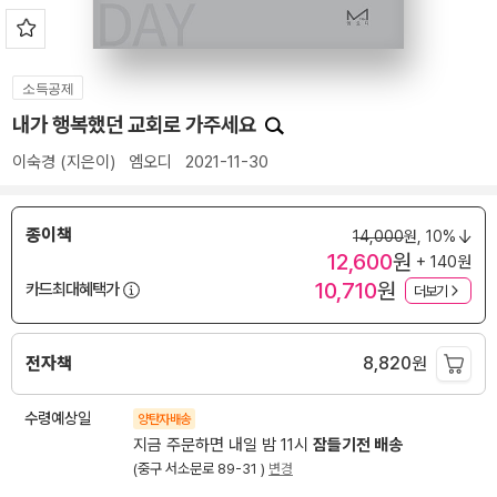
소득공제
내가 행복했던 교회로 가주세요
이숙경
(지은이)
엠오디
2021-11-30
종이책
14,000
원,
10%
12,600
원
+ 140원
10,710
원
카드최대혜택가
더보기
전자책
8,820
원
수령예상일
양탄자배송
지금 주문하면 내일 밤 11시
잠들기전 배송
(중구 서소문로 89-31 )
변경