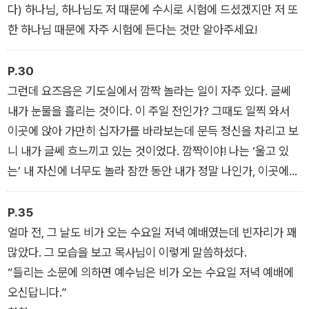
도록 수많은 날을 제기역 1번 출구로 들락거렸다. 그렇게 1년에 2
다) 하나님, 하나님도 저 때문에 수시로 시험에 드셨겠지만 저 또
00일 이상 교회에 갔고 250일 이상 교회에 간 해도 적지 않다.
한 하나님 때문에 자주 시험에 든다는 것만 알아주세요!
하루에 한 번만 갔을까? 일주일에 세 번 정도는 하루에 두 번씩
교회를 들락거렸다. 그렇게 많은 시간 교회를 다녔어도 제기역 1
P.30
번 출구를 향해 지하철 계단을 오를 때부터 가슴이 뛰었다. 우리
그런데 요즈음은 기도실에서 깜짝 놀라는 일이 자주 있다. 글쎄
교회의 붉은 벽돌이 보이면 나도 모르게 미소가 흘렀다. 그만큼
내가 눈물을 흘리는 것이다. 이 주일 전인가? 그때도 일찍 와서
교회를 좋아했다.
이곳에 앉아 가만히 십자가를 바라보는데 문득 정신을 차리고 보
니 내가 글쎄 흐느끼고 있는 것이었다. 깜짝이야! 나는 ‘울고 있
그런데 지금은?
는’ 내 자신에 너무도 놀라 잠깐 동안 내가 정말 나인가, 이곳에
코로나 핑계 대고 교회 가지 않는다. 교회에서 특별 새벽기도회를
앉아 있는 것이 현실인가 혹시 꿈은 아닌가 하는 생각까지 들 정
해도 양심의 가책 1도 받지 않고 쌩깐다. 부흥성회를 하면 기껏 한
도였다. 그때 정말 신기했다.
P.35
두 번 갈까말까 하고 집구석에 편안하게 앉아 유튜브로 보다말다
얼마 전, 그 날도 비가 오는 수요일 저녁 예배였는데 빈자리가 꽤
한다. 새벽부터 날아오는 교회 톡이 귀찮다. 당연히 갔던 수요 저
많았다. 그 모습을 보고 목사님이 이렇게 말씀하셨다.
녁 예배는 대중기도를 맡은 날만 억지로 가서, 단상 앞에 서서 풀
“들리는 소문에 의하면 예수님은 비가 오는 수요일 저녁 예배에
죽은 목소리로 기도하고 내려온다.
오신답니다.”
코로나 이전에는 좀 나았을까? 그렇다고 말하고 싶지만 실상은