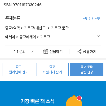
ISBN 9791197030246
주제분류
신간알림 신청
종교/역학
>
기독교(개신교)
>
기독교 문학
에세이
>
종교에세이
>
기독교
선물하기
공유하기
중고
중고
중고 등록
알라딘에 팔기
회원에게 팔기
알림 신청