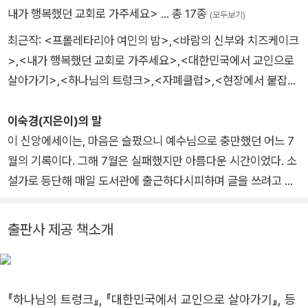
디로 가셨나. 마당에서 로비에서 지하 가나홀에서 식당에서 떠들
내가 행복했던 교회로 가주세요>
… 총 17종
(모두보기)
썩하게 복작거리며 웃고 떠들고 손잡았던 분들은 다 어디로 가셨
최근작: <프롤레타리아 여인의 밤>,<바람의 신부와 치즈케이크
을까.
>,<내가 행복했던 교회로 가주세요>,<대한민국에서 교인으로
살아가기>,<하나님의 트렁크>,<자폐클럽>,<현장에서 붙잡힌
내가 행복했던 교회는 어디로 갔을까?
여인이 가로되>,<유라의 결혼식>,<1944,테러리스트, 첼로>,
<사인사색>... 총11종(모두보기) 곧 작가 폐업할 예정인 소설가.
이숙경(지은이)의 말
지난 2007년, <어게인 1907>이라는 캠페인을 벌인 적이 있다.
에세이스트. 한글을 제대로 알기 전인 미취학아동시절부터 이야
이 신앙에세이는, 마음은 슬펐으니 예수님으로 충만했던 어느 7
오래전 평양 대 부흥 운동의 시절처럼 성령의 불이 붓는 시절로
기를 만드는 사람이 되겠다고 결심한 이래, 학창시절 내내 이런저
월의 기록이다. 그해 7월은 실패했지만 아름다운 시간이었다. 소
돌아가자는 의미였을 테지만 불행히 그렇게 ‘어게인’이 오지는 않
런 글 관련 상을 휩쓸면서 보냈지만 아버지 사업실패로 질풍노도
설가로 등단해 매일 도서관에 출근하다시피하며 글을 쓰려고 했
았다. 아마, 앞으로도 그럴 것이다. 어쩌면 온라인의 활성화가 교
의 시간을 보냈다. 이후 뒤늦게 글공부에 뛰어들어 마흔여덟에 매
지만 내 손목을 꽉 잡고 계시는 하나님 때문에 제대로 된 소설 하
회의 부흥에 저해가 되었을지도 모르겠다. 나 역시 신앙 서적과
일신문, 경남신문 신춘문예에 당선. 하지만 곧이어 하우스 푸어와
나 완성하지 못하고 고통 받을 때였다. 정말 숨기고 싶은 이야기
출판사 제공 책소개
신학 서적과 각종 인문학에 빠져 살았고, 온라인으로 진행되는 각
파산의 길고긴 터널을 통과하며 어영부영 10번째 책을 출간. 가
도 많았지만, 있는 그대로 솔직하게 썼다. 매일 하루의 삶을 원고
종 신학 강의와 수많은 설교와 성경 강해에 빠져 살았다. 세계 곳
을 쯤 정리하는 마음으로 에세이 하나 더 발간한 후 폐업할 예정.
지 스무 장씩 서른 장씩 한 달 동안 꾸밈없이 일기 쓰듯 써내려 간
곳의 유명 신학자의 강의까지 일체의 가감 없이 영상을 볼 수 있
1958년 서울에서 태어났다. 2006년 매일 신문 신춘문예, 경남
것이다. 어쩌면 이 책은 교회가 펄펄 살아있고 믿음도 펄펄 살아
게 된 것이 한국 교회에 불행일까? 결코 그렇지는 않다고 본다.
신문 신춘문예 소설 당선으로 작품 활동 시작. 2009년, 2018년,
『하나님의 트렁크』, 『대한민국에서 교인으로 살아가기』, 등
있고 교인들도 펄펄 살아있던 시절의 역사기록물이 될지도 모르