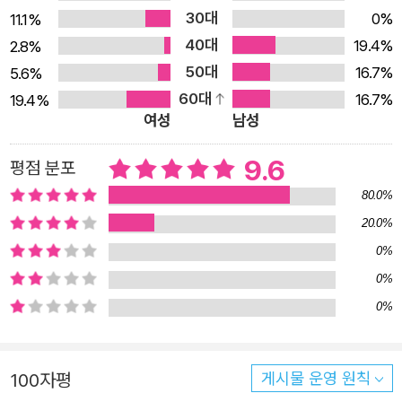
눈으로 똑똑하게 보면서 하나님의 교회는 영원하다는 환상을 버
향한, 교인을 향한 사랑이 따뜻하게 수놓아져 있다. 그것들
30대
0%
11.1%
렸다.
은 신앙의 신비이며 아무나 맛볼 수 없는 신앙의 비밀이기도
40대
19.4%
2.8%
하다. 미국에 앤 라모트가 있다면, 일본에 미우라 아야꼬가
50대
16.7%
5.6%
하지만 하나님은 언제나 회복의 기회를 주신다. 나는 분명히 확신
있다면 이제 한국에는 이숙경 작가가 있다.
60대
16.7%
19.4%
여성
남성
한다. 우리는 그렇게 죽어있는 듯하지만 살아있고, 고요한 듯 보
이지만 내면이 활성화되어 있다. 코로나 이후 오히려 활성화된 온
9.6
평점 분포
라인 소그룹 성경 모임이나 신구약 통독 프로젝트를 봐도 알 수
80.0%
있다. 하나님은 우리를 일으켜 세우실 것이다. 누가 뭐래도 우리
는 예수로 하나 된 믿음의 형제들이니까.
20.0%
그러던 중 책을 발간해야 할 사정이 생겼다. 한국예술인복지재단
0%
에서 창작준비지원금 수혜를 받게 되어 결과물로 책을 제출해야
0%
하는 상황이 되었던 것. 장편소설을 낼까, 소설집을 낼까, 에세이
0%
를 낼까 고민하다가 문득 오래전 써놓은 이 원고가 떠올랐다. 하
나님이 왜 이런 기회를 주셨는지 모르지만 영원히 사장될 뻔한 원
100자평
게시물 운영 원칙
고가 세상에 나오게 되니 쑥스럽기도 하고 기쁘기도 하다.