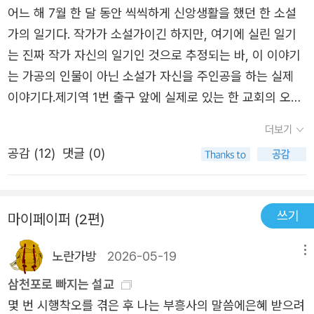
어느 해 7월 한 달 동안 씩씩하게 신앙생활을 했던 한 소설
가의 일기다. 작가가 소설가이긴 하지만, 여기에 실린 일기
는 진짜 작가 자신의 일기인 것으로 추정되는 바, 이 이야기
는 가공의 인물이 아닌 소설가 자신을 주인공을 하는 실제
이야기다.제기역 1번 출구 앞에 실제로 있는 한 교회의 오랜
교인인 작가는, 그 해 여름 정말 열심히 교회에 다녔다. 하루
더보기
에 두 번씩 교회를 오고가는 날도 일주일에 며칠은 되었고,
공감 (
12
)
댓글 (0)
그 중 몇 번은 은근히 또는 대놓고 함께 시간을 보내기를 바
라는 남편과 아들을 두고 나와야 하는 저녁 시간이었다. 이
렇게 시작하면 또 엄청나게 보수적(?)인 신앙생활을 하는 것
쓰기
마이페이퍼 (2편)
같지만, 재미있게도 그해 7월 작가는 밤낮으로 쉴 새 없이
술자리를 갖고, 자연스럽게 담배를 꺼내 문다. 물론 주초문
노란가방
2026-05-19
메뉴
제가 우리나라 기독교에서만 특별히 민감한 문제이긴 하지
삼천포로 빠지는 설교
만 작가 자신도 흡연 후에는 가글을 한 후에야 교회에 가는
몇 번 시행착오를 겪은 후 나는 부흥사의 말씀에은혜 받으려
걸 보면 나름 의식은 하고 있나 보다. 하지만 함께 신앙생활