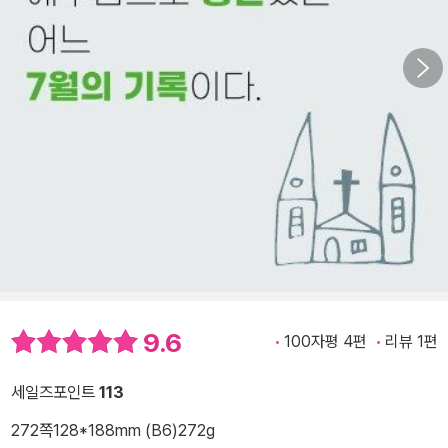
9.6
100자평 4편
리뷰 1편
세일즈포인트
113
272쪽
128*188mm (B6)
272g