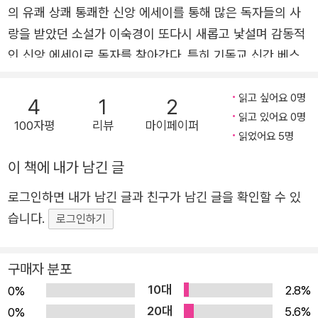
부흥을 어떻게 규명하느냐가 관건이겠지만.
2023년 경기문화재단 창작 지원 및 예술지원 선정. 2023년 아
겠다. 왜냐하면... 그런 시절이 다시는 오지 않을 것을 알기 때문
의 유쾌 상쾌 통쾌한 신앙 에세이를 통해 많은 독자들의 사
르코 문학 창작기금 선정. 장편소설 『프롤레타리아 여인의 밤』 소
이다.
랑을 받았던 소설가 이숙경이 또다시 새롭고 낯설며 감동적
신동엽 시인의 「껍데기는 가라」는 시가 있다. 나는 이런 신앙의
설집 『유라의 결혼식』, 『1944, 테러리스트, 첼로』 산문집 『바람
인 신앙 에세이로 독자를 찾아간다. 특히 기독교 신간 베스
지적 공유가 많아진 지금이야말로 껍데기 신자, 껍데기 신앙, 껍
의 신부와 치즈케이크』, 『하나님의 트렁크』, 『대한민국에서 교인
트 1위를 오래 동안 지켰던 『대한민국에서 교인으로 살아가
데기 교회가 사라지고 그 빈자리에 마음을 다하여 예수의 삶을 따
으로 살아가기』, 『내가 행복했던 교회로 가주세요』, 『자폐클럽』,
기』는 기독교 신자보다 목회자들의 반응이 더 뜨거웠던 것
읽고 싶어요 0명
4
1
2
르는 리얼 크리스천들로 채워질 것이라 믿는다. 바알을 섬기지 않
『현장에서 붙잡힌 여인이 가로되』 등이 있다.
읽고 있어요 0명
은 의외였다. ‘권사님이 우리 교회 교인 아닌 것을 다행이라
은 자 7천 명을 남겨두었듯 말이다.
100자평
리뷰
마이페이퍼
읽었어요 5명
고 생각했다’는 문자부터 ‘평신도 설교를 읽고 목회를 그만
두어야 하지 않나 하는 생각까지 들었다’는 어느 목회자의
이 책에 내가 남긴 글
예수님이 막 한국에서 떠나려고 하신다는 우스갯소리를 들었다.
진솔한 고백까지 들을 수 있었으니. 가장 솔직한 것이 가장
그 소리를 들은 지도 제법 되었으니 예수님이 한국을 이미 떠나셨
로그인하면 내가 남긴 글과 친구가 남긴 글을 확인할 수 있
감동적이라는 진리를 깨닫게 해 준 뜨거운 독후감이 도처에
는지, 아직 안 떠나시고 공항에서 출국 준비를 하고 계시는지 잘
습니다.
로그인하기
서 날아들었다. 편집자로서 이에 자부심을 느낀다. 실패한
모르겠다. 예수님만 떠나려고 하실까? 내 주변에도 교회를 떠난
듯 보이는 이 솔직담백한 작가의 신앙 에세이가 우리 한국
분들이 적지 않다. 그분들을 죽어라 붙잡지 못한 것은 나도 가끔
교회의 교인과 목회자들에게 적지 않은 영향을 미치고 있고,
구매자 분포
은 교회를 떠나고 싶기 때문이다.
계속 미칠 것이라는 예감은 틀리지 않을 것이다. 장을 넘길
10대
바울이 미친 듯이 선교의 지경을 넓혀갔던 터키 지방의 수많은 교
2.8%
0%
회들이 지금은 몇 개의 돌덩이와 함께 ‘교회 터’로만 남은 것을 내
때마다 웃음이 터져 나오는 유머에는 하나님을 향한, 교회를
20대
5.6%
0%