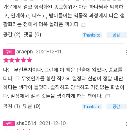
5년 전, 첫 번째 신앙 에세이 『하나님의 트렁크』를 선보인 후 작
가운데서 결코 형식화된 종교행위가 아닌 하나님과 씨름하
년, 두 번째 신앙 에세이 『대한민국에서 교인으로 살아가기』가 출
고, 연예하고, 떼쓰고, 받아들이는 역동적 과정에서 나온 생
간되었을 때, 놀랍게도 많은 분들의 사랑과 격려를 받았다. 이에
활화라는 점에서 더욱 놀라운 책이다
힘입어 새롭게 책을 독자들에게 선보이게 되었다. 좀 면구스러운
공감 (
2
)
댓글 (0)
모습이지만 그때의 나를 떠올리며 내일의 나를 상상한다. 그때의
나와 내일의 나는 다른 모습이겠지만 하나님을 사랑하는 마음은
araeph
2021-12-11
메뉴
여전하다. 늘 변함없이 자리를 지키고 있는 우리 교회에 감사하고
제기역 1번 출구도 감사하고 지금의 나로 이끌어주신 하나님의
나는 무신론자이다. 그런데 이 책은 단숨에 읽었다. 종교를
사랑에
떠나, 그 무엇인가를 향한 작가의 열정과 신념이 정말 대단
무엇보다 감사하다. 하나님, 앞으로도 잘할게요.
하다는 생각이 들었다. 솔직하고 담백하고 거침없는 화법이
다. 일상에서 많은 것들을 생각하게 하는 책이다.
이 책을 내가
공감 (
1
)
댓글 (0)
그토록 사랑했던
용두동 교회에게
shs0814
2021-12-10
바친다.
메뉴