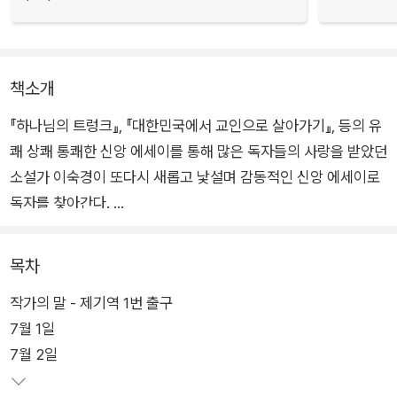
책소개
『하나님의 트렁크』, 『대한민국에서 교인으로 살아가기』, 등의 유
쾌 상쾌 통쾌한 신앙 에세이를 통해 많은 독자들의 사랑을 받았던
소설가 이숙경이 또다시 새롭고 낯설며 감동적인 신앙 에세이로
독자를 찾아간다.
가장 솔직한 것이 가장 감동적이라는 진리를 깨닫게 해 준 뜨거운
목차
독후감이 도처에서 날아들었다. 편집자로서 이에 자부심을 느낀
작가의 말 - 제기역 1번 출구
다. 실패한 듯 보이는 이 솔직담백한 작가의 신앙 에세이가 우리
7월 1일
한국 교회의 교인과 목회자들에게 적지 않은 영향을 미치고 있고,
7월 2일
계속 미칠 것이라는 예감은 틀리지 않을 것이다.