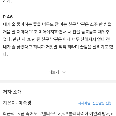
하하.
아니다. 코로나 핑계 대기 이전에는 피치 못할 약속이 있다고 핑
계 댔고, 일한다고 핑계 댔고, 아프다고 핑계 댔고, 몸이 불편한
P.46
남편을 핑계 댔다.
내가 술 좋아하는 줄을 너무도 잘 아는 친구 남편은 소주 한 병을
오랜만에 교회에 가면 낯설었다. 설교는 구태의연해 보이고, 예배
처음 딸 때마다 '11조 떼어야지'하면서 내 잔을 듬뿍듬뿍 채워주
는 지루했다. 눈 감고 예배당에 앉으면 한숨이 나왔다. 주님... 그
었다. 만난 지 20년 된 친구 남편은 이제 너무 친해져서 얼마 전
것이 기도인지 푸념인지 한숨인지 나도 모르겠다.
내가 술 끊었다고 하니까 거짓말 작작 하라며 꿀밤을 날리기도 했
다.
코로나 이전의 일이다. 연합 속회 기도를 맡아서 어쩔 수 없이 교
회에 가서 대중기도를 하려고 단상에 올랐는데 어머나, 나는 완전
더보기
충격이었다. 연합 속회 날이면 원근각처에서 온 속회원들로 꽉 찼
던 예배당에 손가락으로 셀 수 있을 정도의 어르신들만 듬성듬성
앉아계셨다. 순간, 눈물이 왈칵 솟았다. 내가 서서히 교회에서 발
저자 소개
을 빼던 몇 년 동안 교회가 이렇게 변했구나. 나만 멀어진 게 아니
지은이:
이숙경
저자파일
신간알림 신청
라 다른 교인들도 교회와 멀어지고 있구나. 찜해 놓은 자리를 차
지하려고 일찍부터 와서 예배를 기다리던 수많은 교인들은 다 어
최근작 :
<곧 죽어도 로맨티스트>
,
<프롤레타리아 여인의 밤>
,
<