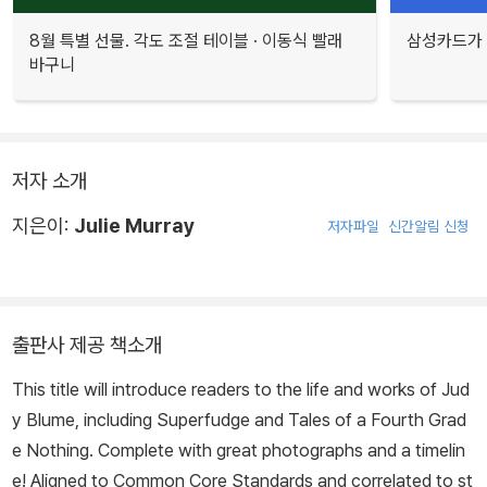
8월 특별 선물. 각도 조절 테이블 · 이동식 빨래
삼성카드가 
바구니
저자 소개
지은이:
Julie Murray
저자파일
신간알림 신청
출판사 제공 책소개
This title will introduce readers to the life and works of Jud
y Blume, including Superfudge and Tales of a Fourth Grad
e Nothing. Complete with great photographs and a timelin
e! Aligned to Common Core Standards and correlated to st