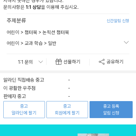
시하지 못하는 경우가 있습니다.
문의사항은
1:1 상담
을 이용해 주십시오.
주제분류
신간알림 신청
어린이
>
챕터북
>
논픽션 챕터북
어린이
>
교과 학습
>
일반
선물하기
공유하기
알라딘 직접배송 중고
-
이 광활한 우주점
-
판매자 중고
-
중고
중고
중고 등록
알라딘에 팔기
회원에게 팔기
알림 신청