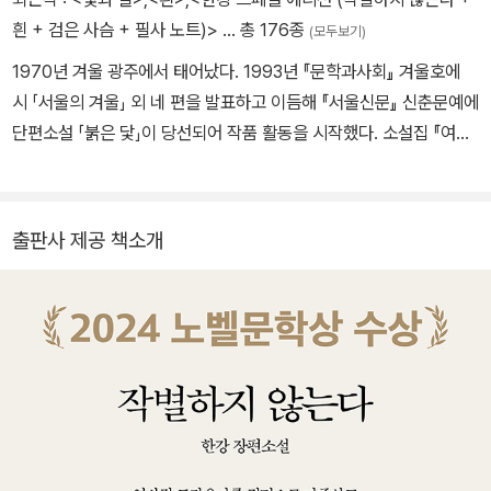
흰 + 검은 사슴 + 필사 노트)>
… 총 176종
(모두보기)
1970년 겨울 광주에서 태어났다. 1993년 『문학과사회』 겨울호에
시 「서울의 겨울」 외 네 편을 발표하고 이듬해 『서울신문』 신춘문예에
단편소설 「붉은 닻」이 당선되어 작품 활동을 시작했다. 소설집 『여수
의 사랑』 『내 여자의 열매』 『노랑무늬영원』, 장편소설 『검은 사슴』
『그대의 차가운 손』 『채식주의자』 『바람이 분다, 가라』 『희랍어 시
간』 『소년이 온다』 『흰』 『작별하지 않는다』, 시집 『서랍에 저녁을 넣
출판사 제공 책소개
어 두었다』 등을 출간했다. 오늘의 젊은 예술가상, 이상문학상, 동리
문학상, 만해문학상, 황순원문학상, 김유정문학상, 김만중문학상, 대
산문학상, 인터내셔널 부커상, 말라파르테 문학상, 산클레멘테 문학
상, 메디치 외국문학상, 에밀 기메 아시아문학상 등을 수상했으며, 노
르웨이 ‘미래 도서관’ 프로젝트 참여 작가로 선정되었다. 2024년 한
국 최초 노벨문학상을 수상했다.