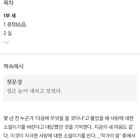
목차
본래 「눈 한 송이가 녹는 동안」(2015년 황순원문학상 수상작), 「작
1부 새
별」(2018년 김유정문학상 수상작)을 잇는 ‘눈’ 3부작의 마지막 작품
1 결정結晶
으로 구상되었으나 그 자체 완결된 작품의 형태로 엮이게 된바, 한강
2 실
작가의 문학적 궤적에서 <작별하지 않는다>가 지니는 각별한 의미를
짚어볼 수 있다.
책속에서
이로써 <소년이 온다>(2014), <흰>(2016), ‘눈’ 연작(2015, 201
7) 등 근작들을 통해 어둠 속에서도 한줄기 빛을 향해 나아가는 인간
첫문장
의 고투와 존엄을 그려온 한강 문학이 다다른 눈부신 현재를 또렷한
성근 눈이 내리고 있었다.
모습으로 확인할 수 있게 되었다. 오래지 않은 비극적 역사의 기억으
로부터 길어올린, 그럼에도 인간을 끝내 인간이게 하는 간절하고 지
극한 사랑의 이야기가 눈이 시리도록 선연한 이미지와 유려하고 시적
몇 년 전 누군가 ‘다음에 무엇을 쓸 것이냐’고 물었을 때 사랑에 대한
인 문장에 실려 압도적인 아름다움으로 다가온다.
소설이기를 바란다고 대답했던 것을 기억한다. 지금의 내 마음도 같
다. 이것이 지극한 사랑에 대한 소설이기를 빈다. _‘작가의 말’ 중에서