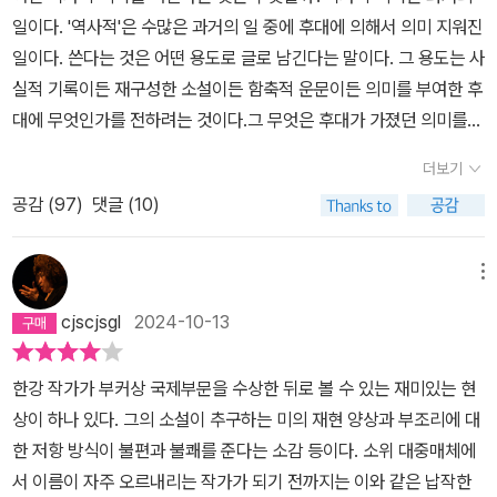
일이다. '역사적'은 수많은 과거의 일 중에 후대에 의해서 의미 지워진
일이다. 쓴다는 것은 어떤 용도로 글로 남긴다는 말이다. 그 용도는 사
실적 기록이든 재구성한 소설이든 함축적 운문이든 의미를 부여한 후
대에 무엇인가를 전하려는 것이다.그 무엇은 후대가 가졌던 의미를
강조한 것일 수도 있고, 그 의미가 잘못되었다고 폭로할 수도 있고, 무
더보기
색에 가깝게 다른 써냄을 위한 참고일 수도 있다. 그리고 그 무엇은 후
공감 (
97
)
댓글 (10)
대 행동의 밑거름이나 동인이 될 수 있다. 행동을 야기할 수도 있고,
사유에 침잠하거나 감정에 휩싸일 수 있다는 말이다.'역사적 비극을
써낸다'를 해체해보았다. 이제 주체를 생각해볼 시간이다.역사적 일
메뉴
중에서도 비극을 쓸 때는 '쓰는 이'에 따라 그 쓴 것이 같은 의도라도
cjscjsgl
2024-10-13
다양한 색을 가질 수 있을 것이다. 다양한 관점에서 '쓰는 이'를 나눌
수 있겠지만, 지금은 그 사건과 쓰는 이의 관계에 대해서 말해본다. 사
한강 작가가 부커상 국제부문을 수상한 뒤로 볼 수 있는 재미있는 현
건의 주역이냐 공모자이냐 피해자이냐 그들과 관계된 사람이냐 동시
상이 하나 있다. 그의 소설이 추구하는 미의 재현 양상과 부조리에 대
대의 사람이냐 그들의 후손이냐 그들의 후손과 동시대인이냐로 사건
한 저항 방식이 불편과 불쾌를 준다는 소감 등이다. 소위 대중매체에
을 기점으로 X축의 반직선을 그어 '관계'의 Y축을 수직으로 질러 놓
서 이름이 자주 오르내리는 작가가 되기 전까지는 이와 같은 납작한
을 수 있다. 시간을 X축으로 하고 관계를 Y축으로 잡았다. 그 좌표평