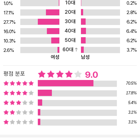
10대
0.2%
1.0%
을 하는 친구 인선과 함께 그 꿈과 연관된 작업을 영상으로 만들 계획
20대
2.8%
17.1%
을 세운다. 그러나 그뒤로 몇 해 동안 힘든 시기를 겪고 겨우 삶을 회
30대
6.2%
27.7%
복하는 사이 계획은 진척되지 못했고, 경하는 자신이 그 꿈을 잘못 이
40대
6.4%
16.0%
해했다고 마음을 바꾼다. 그러던 겨울 어느 날, 경하는 병원에 있는 인
50대
6.2%
10.3%
선으로부터 급한 연락을 받는다. 인선이 통나무 작업을 하던 중 사고
60대
3.7%
2.6%
로 두 손가락이 잘려 봉합수술을 받은 것. 곧장 병원을 찾은 경하에게
여성
남성
인선은 갑작스레 그날 안에 제주 집에 가 혼자 남은 새를 구해달라고
부탁하고, 그는 인선의 간절한 부탁을 차마 거절하지 못하고 그길로
9.0
평점 분포
서둘러 제주로 향한다. 그러나 제주는 때마침 온통 폭설과 강풍에 휩
70.5%
싸여 한 치 앞을 분간할 수 없다. 엎친 데 덮친 격으로 발작적으로 찾
17.8%
아오는 고질적인 두통에 시달리며, 경하는 가까스로 마지막 버스를
5.4%
타고 인선의 마을로 향한다. 그러나 정류장에서도 한참 떨어진 곳에
있는 인선의 집까지 눈길을 헤치고 산을 오르던 길에서 폭설과 어둠
3.1%
에 갇혀 길을 잃는다. 눈은 거의 언제나 비현실적으로 느껴진다. 그 속
3.1%
력 때문일까, 아름다움 때문일까? 영원처럼 느린 속력으로 눈송이들
이 허공에서 떨어질 때, 중요한 일과 중요하지 않은 일이 갑자기 뚜렷