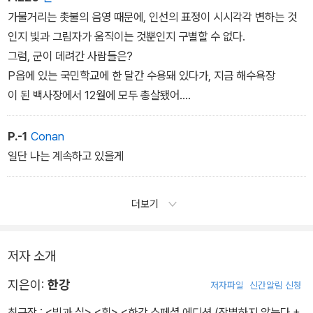
푸는 동안, 내 열기를 빨아들인 눈이 세상에서 가장 연한 얼음이 되었
가물거리는 촛불의 음영 때문에, 인선의 표정이 시시각각 변하는 것
다.
인지 빛과 그림자가 움직이는 것뿐인지 구별할 수 없다.
잊지 않을 거라고 나는 생각했다. 이 부드러움을 잊지 않겠다.
그럼, 군이 데려간 사람들은?
그러나 이내 견딜 수 없이 차가워져 나는 손을 털었다. 흠뻑 젖은 손바
P읍에 있는 국민학교에 한 달간 수용돼 있다가, 지금 해수욕장
닥을 코트 앞자락에 문질러 닦았다. 삽시간에 딱딱해진 손을 남은 손
이 된 백사장에서 12월에 모두 총살됐어.
에 비볐다. 열기가 지펴지지 않았다. 몸속 온기가 손을 통해 빠져나
모두?
간 듯 가슴이 떨려왔다.
군경 직계가족을 제외한 모두.
P.-1
Conan
일단 나는 계속하고 있을게
젖먹이 아기도?
더보기
절멸이 목적이었으니까.
저자 소개
무엇을 절멸해?
지은이:
한강
저자파일
신간알림 신청
빨갱이들을.
최근작 :
<빛과 실>
,
<흰>
,
<한강 스페셜 에디션 (작별하지 않는다 +