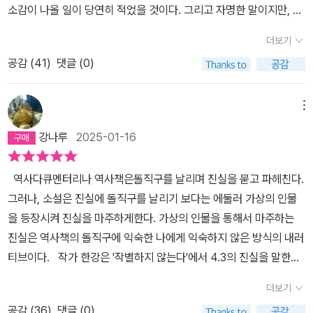
소감이 나올 일이 당연히 적었을 것이다. 그리고 자명한 말이지만, 어
면에 작가 한강은 어디에 위치해 있을까? 시간은 70여 년이 지났다.
떤 서사가 이 세계의 불편과 불쾌를 이야기한다는 이유로 그것이 잘
별도의 자료 조사를 해보지 않았지만, 한강 작가와 제주 4.3 사건은
더보기
못되었다고 폄훼당하거나, 자신과 맞지 않다고 외면당하거나, 수정하
어떤 관계가 있어 보이지 않는다. 비극적 부조리를 가지고 있는 이 나
공감 (
41
)
댓글 (0)
기를 강요당하는 것은 나치 독일이나 이탈리아 파시즘 정권 식의 폭
라의 한 국민이라는 교집합 안에 한강 작가도 우리도 있다고 생각한
력과 같은 것이다.한강의 <채식주의자>(이 연작장편은 당연히 가부
다. 시간과 관계의 좌표평면에서 특별함을 찾을 수 없으니 그 좌표계
장인 아버지는 그 자체로 존재해선 안 된다고 호도하거나 처제와의
메뉴
에 '작가' 임을 발휘할 수 있는 특수성이라는 Z축을 더해볼 수 있다.
불륜을 미화하는 작품이 아니다, 가부장제 이데올로기의 잘못된 지점
특수성은 직업과 밀접하다. 작가, 기자, 학자, 사상가 등을 관계 지어
강나루
2025-01-16
들과 남성중심적 욕망으로 굴절된 여성의 면면을 그리고 있을 뿐.)와
보는 것이다. 그 특수성이라는 Z축은 시간의 X축도 관계의 Y축도 모
뭇 작품이 빛났던 것은, 세계의 여성혐오에 평면적인 분노와 일차원
두 초월할 수 있다. 또는 아무것도 아닐 수 있다.그리고 그 특수성은
역사다큐멘터리나 역사책은돌직구를 날리며 진실을 묻고 파헤친다.
적인 반박으로 맞서지 않았기 때문이다. 오랜 역사 속에서 여성혐오
'역사적 비극을 써낸다'에서 전하려고 하는 것과도 밀접한 관계를 가
그러나, 소설은 진실에 돌직구를 날리기 보다는 에둘러 가상의 인물
를 행하고 있는 남성 이데올로기에 대한 피비린내 나는 대응방식은
지고 있을 것이다. 그리고 그것을 얼마나 증폭할 수 있는지와도 관계
을 등장시켜 진실을 마주하게한다. 가상의 인물을 통해서 마주하는
진부하고 낡은 한계로 자승자박의 굴레에 갇힌 미러링에 불과하다.
될 것이고, 우리는 그것을 '영향력'이라고도 일컫는다.작가 한강은 20
진실은 역사책의 돌직구에 익숙한 나에게 익숙하지 않은 방식의 내러
남성 가부장제와 육식의 문제를 전형적이고 구시대적인 생태주의-여
16년 맨부커상 인터내셔널부문을 수상한 우리의 자랑스러운 작가이
티브이다. 작가 한강은 '작별하지 않는다'에서 4.3의 진실을 말한다.
성주의의 틀로서만 논박한다면, 그것은 문학이 아니라 선전선동의 문
다. 그래서 한강 작가는 특수성의 Z축의 그 끝단에 있다고 해도 과언
역사를 가르치며, 역사 다큐를 통해서, 역사 책을 통해서 수없이 공부
구로 전락해버린다. 한강은 섬세하고 유려한 문장들로 서사를 직조해
더보기
이 아닐 것이다. 영향력이 매우 크다는 말이다. 전하려는 그 무엇을 -
했던 4.3을 소설의 형식으로 마주했다. 소설은 1부와 2부로 나뉘어져
나감으로써 남성 이데올로기에 대한 적절한 문제제기를 실천한 것은
우리는 의도라고도 말한다 - 마치 신처럼 마음만 먹으면 원하는 형태
공감 (
36
)
댓글 (0)