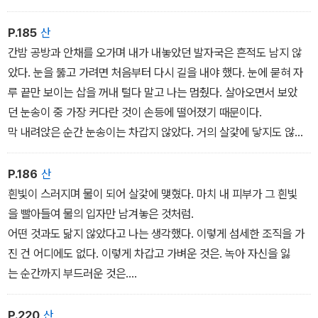
튕겨져 나왔을 때, 그 물방울들과 부스러지는 결정들과 피 어린 살얼
음들이 같은 것이 아니었다는 법이, 지금 내 몸에 떨어지는 눈이 그것
P.185
산
들이 아니란 법이 없다. p.136
간밤 공방과 안채를 오가며 내가 내놓았던 발자국은 흔적도 남지 않
았다. 눈을 뚫고 가려면 처음부터 다시 길을 내야 했다. 눈에 묻혀 자
루 끝만 보이는 삽을 꺼내 털다 말고 나는 멈췄다. 살아오면서 보았
던 눈송이 중 가장 커다란 것이 손등에 떨어졌기 때문이다.
막 내려앉은 순간 눈송이는 차갑지 않았다. 거의 살갗에 닿지도 않았
다. 결정의 세부가 흐릿해지며 얼음이 되었을 때에야 미세한 압력
과 부드러움이 느껴졌다. 얼음의 부피가 서서히 줄어들었다.
P.186
산
흰빛이 스러지며 물이 되어 살갗에 맺혔다. 마치 내 피부가 그 흰빛
을 빨아들여 물의 입자만 남겨놓은 것처럼.
어떤 것과도 닮지 않았다고 나는 생각했다. 이렇게 섬세한 조직을 가
진 건 어디에도 없다. 이렇게 차갑고 가벼운 것은. 녹아 자신을 잃
는 순간까지 부드러운 것은.
이상한 열정에 사로잡혀 나는 눈 한줌을 움켜쥐었다가 펼쳤다. 손바
닥 위에 놓인 눈이 새털처럼 가벼웠다. 손바닥이 연한 분홍빛으로 부
P.220
산