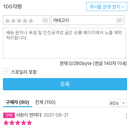
100자평
게시물 운영 원칙
하게 구별된다. 어떤 사실들은 무섭도록 분명해진다.(44~45쪽) 심
장이 다시 뛸 거지. 그렇지, 이 물을 마실 거지. 천신만고 끝에 도착한
카테고리
인선의 집에서, 경하는 칠십 년 전 제주에서 벌어진 민간인 학살과 얽
힌 인선의 가족사를 마주하게 된다. 온 가족을 잃고 슬퍼할 겨를도 없
이 십오 년을 감옥에서 보내야 했던 아버지와, 부모와 동생을 한날한
시에 잃고 오빠마저 생사를 알 수 없게 된 채로 언니와 둘이 남겨진 어
머니의 이야기를. 그리고 그와 함께, 학살 이후의 시간을 살아내며 오
현재
0
/280byte (한글 140자 이내)
빠의 행적을 찾는 일에 수십 년을 바쳐 끝까지 포기하기를 택하지 않
았던 인선의 어머니 정심의 고요한 싸움이, 폭설로 고립된 외딴집의
스포일러 포함
어둠 속에서 희미한 촛불 아래 떠오른다. 빛과 어둠 사이를 가르며 영
등록
원처럼 느리게 하강하는 수천수만의 무심한 눈송이들 속에서, 이곳에
있지 않은 사람을 간절히 생각하는 마음이 그렇게 정심에게서 인선에
구매자 (90)
전체 (150)
게로, 인선에게서 경하에게로 스며든다. 이렇게 눈이 내리면 생각나.
내가 직접 본 것도 아닌데, 그 학교 운동장을 저녁까지 헤매 다녔다는
사람이 먼저다
2021-08-31
메뉴
여자애가. 열일곱 살 먹은 언니가 어른인 줄 알고 그 소맷자락에, 눈을
뜨지도 감지도 못하고 그 팔에 매달려 걸었다는 열세 살 아이가.(87