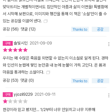
랑에 손을 내밀어 기어이 고통을 택하는 것이, 그것만이 오직 인간이
맞닥뜨리는 개별적이면서도 집단적인 아픔과 삶의 이면을! 특별함에
인간일 수 있는 길이라고 소설은 말하는지도 모른다. 그것만이 절멸
서 시작해 보편으로, 이미지와 행간을 통해 이 책은 ‘소설‘만이 줄 수
로부터 삶을 지켜내는 길이리라고. 어쩌면 실은 그 부름은 이미 언제
있는 공감을 이끌어 낸다.
나 우리 앞에 와 있었는지도 모른다. 그 사랑을 사랑으로 알아보고 그
공감 (
56
)
댓글 (12)
손을 잡는 것이 우리의 일이라는 듯이. 그 앞에 조심스레 손을 내밀
때, 그 마음이 닿은 자리가 눈송이처럼 차갑고 동시에 불꽃처럼 뜨거
솔빛시인
2021-09-09
메뉴
워 영영 잊히지 않는 것은 한강의 소설만이 전할 수 있는 경험이 아닐
까. 이렇게 한강의 소설이 우리 앞에 와 있다.
우리는 왜 수많은 죽음을 외면할 수 없는지 이소설로 알게 된다. 경하
와 인선의 눈썹에 쌓인 눈만큼 내 눈에 눈물이 가득 고인다. 온 몸과
마음을 통과하는 소설이다.
공감 (
53
)
댓글 (0)
yjozil9229
2021-09-11
메뉴
한강이라 믿고 봤지만... 1/2부터 너무 안읽히고 너무 지루해