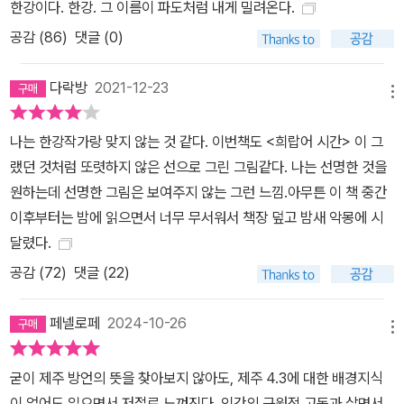
한강이다. 한강. 그 이름이 파도처럼 내게 밀려온다.
쪽) 하지만 모든 게 끝난 건 아니야. 정말 헤어진 건 아니야, 아직은.
공감 (
86
)
댓글 (0)
작가는 이 소설이 “지극한 사랑에 대한 소설이기를 빈다”(‘작가의
말’)고 했다. 그 사랑은 우선 마지막까지 사람과 삶에 대한 믿음을 놓
다락방
2021-12-23
지 않았던 인선의 어머니 정심의 마음에 있을 것이다. 그것이 어디가
메뉴
바닥인지 알 수 없는 막막한 어둠 속에서도 빛을 잃지 않게 했을 것이
나는 한강작가랑 맞지 않는 것 같다. 이번책도 <희랍어 시간> 이 그
다. 하지만 그것이 그저 환하고 따뜻하기만 한 것은 아니라는 사실 또
랬던 것처럼 또렷하지 않은 선으로 그린 그림같다. 나는 선명한 것을
한 우리는 알게 된다. 그 사랑이 지극하고 간절한 만큼 그것은 무엇보
원하는데 선명한 그림은 보여주지 않는 그런 느낌.아무튼 이 책 중간
다 무서운 고통이기도 하다는 사실을 말이다. 뻐근한 사랑이 살갗을
이후부터는 밤에 읽으면서 너무 무서워서 책장 덮고 밤새 악몽에 시
타고 스며들었던 걸 기억해. 골수에 사무치고 심장이 오그라드는……
달렸다.
그때 알았어. 사랑이 얼마나 무서운 고통인지.(311쪽) 인선의 어머니
공감 (
72
)
댓글 (22)
정심이 일평생 그랬던 것처럼, 인선은 어머니의 삶이 자신에게 스며
오는 것에 고통스러워하면서도 그 사랑을 외면하지 못하고, 경하 또
페넬로페
2024-10-26
한 인선의 마음이 자신의 마음으로 겹쳐지는 것에 힘겨워하면서도 그
메뉴
마음을 내치지 못한다. “이 눈보라를 뚫고 오늘밤 그녀의 집으로 갈
만큼 그 새를 사랑하지 않는다”(88쪽)고, “이런 고통을 느낄 만큼 사
굳이 제주 방언의 뜻을 찾아보지 않아도, 제주 4.3에 대한 배경지식
랑한 적도 없다”(152쪽)고 고개를 저으면서도 어쩌지 못하고 그 사
이 없어도 읽으면서 저절로 느껴진다. 인간의 근원적 고독과 살면서