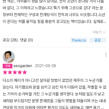
번 책은.. 아쉬움이 정말 많이 남아요. 전작 소년이 온다랑 거의 다를
산 자를 구할 수 있는가?' 우리가 과거의 진실을 마주해야하는 것은
자아도취적 태도라는 것 역시 두말할 필요 없는 사실이다. 마찬가지
가)한강의 작품에서 두 가지 색, 흰 색과 붉은 색이 만납니다. 흰색은
인선의 혼을 만나며 인선 어머니의 오빠와 동생을 제주 4.3 사건으로
바 없다, 그 이하라고 느꼈습니다.'죽기 위해 그곳으로 갔다' 라는 문
산자가 죽은자를 구하기 위해서가 아니다. 과거가 현재를 돕고, 죽은
로 한강 문학의 성취를 보며 그와 다른 문학에 대해 개저씨 문학 운운
눈을 나타내며 작가의 여러 작품에 눈이 내려서 화자와 세상 사이의
잃은 이야기며 오빠를 찾으려는 과정에서 만난 또 다른 피해자인 인
장부터 전체적인 구성과 전개방식이 전작과 너무도 비슷합니다.소년
자가 산자를 구할 수 있도록 하기 위해서이다. 5.18 민주화운동을 기
하는 것 또한 반페미니즘적이고 반생태주의적이다. 개저씨 문학은 명
보호막을 드리워 줍니다. 하지만 흰색은 동시에 슬픔과 죽음의 색이
선의 아버지인 남편을 만난 이야기며 그 어머니가 모질고 처절하게
이 온다는 저를 움직일 힘을 충분히 갖고있는 책이었습니다. 실제로
억했던 수많은 시민과 군인들이 12.3 내란 사건때, 국회로 달려갔다.
백히 존재하지만, 우열을 나누는 정신승리야말로 저열하고 폭력적인
기도 합니다. 붉은 색은 생명을 상징하지만 고통, 피, 그리고 칼로 깊
긴 세월 동안 사건의 진상과 유해를 찾으려는 노력을 듣는다.그런데,
동호를 생각하며 광주에 갔었고 더 많이 찾아보게 되었었는데, 이번
광주의 비극을 기억했던 군인들이 시민들에게 총을 쏘지 않았다. 과
개저씨 문학의 방식 그 자체이기 때문이다.(개저씨 문학=남성 문학
더보기
게 베인 상처이기도 합니다.작가의 목소리는 매혹적일만큼 부드럽지
<작별하지 않는다>의 화자는 그 모든 이야기를 듣는 '청자'로 그려질
작은 사람들을 움직이는 힘이 전작보다 많이 줄었다는 생각이 듭니
거가 현재를 도왔고, 죽은자가 산자를 구했다. 4.3과 보도연맹학살
자체를 일컫는 말이 아님을 부기해야 할 만큼 이해력이 떨어지는 이
만 차마 형용할 수 없고 회복할 수 없는 상실을 말합니다. 학살로 쌓인
뿐이다. 그래서 '청자'의 '작별하지 않는다'가 어떤 의미를 가지는지,
공감 (
28
)
댓글 (0)
다. 채식주의자를 처음 읽었을때의 그 충격과 전율을 다시 느끼고 싶
사건을 기억하고 진실과 마주해야하는 이유는, 그 진실을 마주할때만
들이 또 있을까.)
시체 더미에서 피가 흐르고 짙어지다가 이내 호소가 되며 또 그리 답
그리고 그 의미가 어떤 역할을 하는지 찾기 힘들다.그 '작별하지 않는
었는데, 한강작가님 특유의 문체를 더 볼 수 있다는 건 정말 기쁜 일이
이 반복될 수 있는 역사의 비극으로부터 우리를 구하기 위해서이다.
할 수도 없고 외면할 수도 없는 질문으로 변합니다.어떻게 우리는 죽
다'는 주체를 인선이나 4.3 사건의 피해자 또는 피해자 후손으로 보기
지만 개인적으로 많이 아쉬움이 남아요.그리고 수지접합술 부분에서
메뉴
은 자들, 납치된 자들, 그리고 실종된 자들과 관계를 맺어야 할까요?
에는 연관성이 책 내에서는 거의 다루어지지 않는 것 같다.눈으로 훑
는 3분마다 한번씩 바늘을 꽂는다는 말도 안되는 고증이라서 굉장히
seogarden
2021-09-28
이들을 위해서 무엇을 할 수 있을까요?이들에게 어떤 빚을 지고 있을
고 있었다.그래서인지 단단한 책 표지를 진땀 흘러 넘기며 한 장 한 장
당황했습니다. 물론 그게 두 장면을 이으려는 소설 속 장치라는건 이
까요?붉은 색과 흰색은 작가가 소설을 통해서 반복적으로 다루는 역
무겁게 나아가던 나는 어느새 눈으로 활자를 흘려보내며 훑어 읽었는
해하겠으나, 손가락을 굽히는 재활치료만 있을뿐 그런 치료는 없거든
다소의 해리가 아니고선 살아갈 방법이 없었던 제주의 그 누군가를
사적 경험을 상징합니다.2021 년 작 <작별하지 않는다>에서 눈은
지 모른다.마지막 한 장의 '작가의 말'에서 '이것이 지극한 사랑에 대
요. 소설 내의 이러한 고증으로 인해 두려움이나 간병인 고용에 대한
읽는다. 자기혐오와 분을 삼키고 삼킨 자가 더듬어 갔을, 작별할 수 없
산 자와 죽은 자들이 만날 공간을 생산합니다. 중간에 떠다니는 자들
한 소설이기를 빈다' p329을 바라보며 나는 더 혼란스러워하며 처음
금전적 이유로 갑작스런 손가락 절단 사고에 손가락을 포기하시려는
는 기억의 손가락을 가진 그 누군가를 생각한다. 눈처럼 밀도가 낮고
은 어디에 속하는지 아직 결정하지 않은 자들입니다. 이 소설은 내내
과는 다르게 책장을 덮는다. 애써 이해하고 싶지는 않다고 말하며.
분들이 많을까봐 굉장히 무섭네요ㅠㅠ 절대 그렇지 않습니다. 절단된
새처럼 부드럽지만 분명 존재였을 그들의 명멸을 떠올리며 쓰는 내내
눈보라 속에서 전개됩니다. 소설 속의 화자는 기억의 조각들을 맞추
부위 물이나 식염수에 헹궈서 거즈에 싸신후 지역이름+수지접합 검
견뎠을 작가의 마음에 어떠한 평가의 의도도 내려놓고, 매번 용기 내
면서 시간의 층을 미끄러지듯이 통과하고 죽은 자들의 그림자와 소통