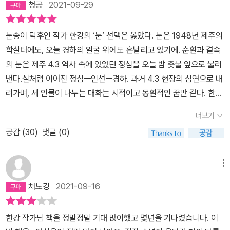
다. 우리는 하나이지만 둘로 나뉘어져있다. 원래 하나이기에 둘은 서
청공
2021-09-29
적으로 대립했어야 했던 지난날의 민중이 겪었던 고통스러운 사건 중
다. <순이 삼촌>은 제주 4.3 그날의 진실을 적나라하게 파헤쳐 잔인
나왔고, 앵무새 아마와 아미가 나왔다. 그리고 흰 눈이 폭설처럼 어둠
로 금실로 연결되어 있다. 인선의 몸과 혼이 하나이지만 나뉘어졌다.
하나이다. 거기서 중요한 것은 공산주의, 사회주의 진영에 대한 옳고
할 정도로 세밀하게 보여주어 충격을 던져 주었고, 반면에 한강 작가
과 함께 내리는 숲에서 어디인지 분간할 수 없는 것처럼 알 수 없는 인
그러나 둘은 본래 하나이기에 '금실'실로 연결되어 있다. 역사도 마
눈송이 덕후인 작가 한강의 ‘눈‘ 선택은 옳았다. 눈은 1948년 제주의
그름보다도 그에 대한 대응 과정에서 빚어졌던 그릇된 언행들이 만들
의 <작별하지 않는다>는 살아남은 사람들이 그 날의 진실을 하나하
선의 친구인 화자가 나왔다.어머니처럼 사건을 복기하며 자료를 모집
찬가지이다. 4.3과 보도연맹학살 사건은 과거의 아픈 역사이다. 그리
학살터에도, 오늘 경하의 얼굴 위에도 흩날리고 있기에. 순환과 결속
어낸 비극이 핵심이다. 문학은 그 중요한 핵심을 통해, 비극이 만들어
나 파헤쳐 나가면서 실종된 가족의 유해를 수습하고자 기울이는 노력
하고 영화를 만들어내는 인선이 주인공이고 그 인선과 작별하고 싶지
고 우리는 그 역사위에 살고 있다. 우리 역사는 하나이기에 과거 학살
의 눈은 제주 4.3 역사 속에 있었던 정심을 오늘 밤 촛불 앞으로 불러
냈으나 잊어버린 상처를 들여다보는 일은 간혹 이행한다. 한강의 <작
의 과정을 보여주는 설정이어서 서로 상보적으로 읽히기도 했다. 그
않은 화자의 감정을 전하려는 것일까?인선과 같은 무거움이 가득한
의 역사와 우리는 역사라는 '금실'로 연결되어 있다. 둘이지만 하나일
낸다.실처럼 이어진 정심ㅡ인선ㅡ경하. 과거 4.3 현장의 심연으로 내
별하지 않는다>도 그렇다. 역사가 잘못 갔던 그 길의 궤적을 되짚어
렇다고 해서 한 강 작가의 작품에 나타난 제주 4.3의 참혹함이 반감
이들로부터 작별하려 했다 - 화자는 인선에게 동참하자고 했던 나무
수밖에 없는 우리!! 그런데 우리는 과거를 알지 못한다. 나의 일부이지
려가며, 세 인물이 나누는 대화는 시적이고 몽환적인 꿈만 같다. 한강
보면서, 그 상흔을 노래한다. 그리고 그 상흔을 미화하거나 비하하는
되는 것은 결코 아니다. 학습의 결과로 인해 개인적으로 그리 느낀 거
프로젝트를 중단하려고 했다 - 인선의 사고와 그 사고의 여파로 죽음
만 내가 나의 일부를 알지 못한다. 그러니 분열된 내가 나의 반쪽에게
은 여기서 더 나아간다. 4.3을 살아낸 사람들의 생생한 증언을 인선
법이 없다. 상흔은 상처가 남긴 흔적이다. 그 자체로 상처 입게 된 까
라고 생각한다.새벽 시간에 방송된 시상식 현장의 라이브 방송에서
에 이른 아마로 인해 각성하고 다시 작별하지 않으려고 한 것일까?숲
더보기
이를 알려야하지 않을까? 친구 인선의 몸은 현재를 뜻하고, 인선의
의 목소리로 재현하여, 독자들을 역사적 진실에 두 발을 딛게 한다. <
닭으로서의 사연과 흔적이 남게 된 까닭으로서의 깊이를 오롯이 받아
한 강 작가의 심사평을 작성하여 읽는 스웨덴 아카데미 위원이자 노
에서 돌아가기에는 초로부터 얻을 빛이 부족한 그 자리에서 혼과 같
혼은 과거를 뜻한다. 둘은 하나의 '금실'로 연결되어 있다. 우리는 4.3
공감 (
30
)
댓글 (0)
작별하지 않는다>는 어떻게 서든 희생당한 이들의 고통에 가닿고 그
낸 증좌이다. 그것을 직시하는 시선은 아직 오지 않은 미래를 노래하
벨문학상 위원회 위원인 작가 엘렌 마트손의 심사평은 한강의 작품에
은 인선과 함께하다 - 양자역학적 묘사에 잠시 놀랐다 - 혼이 사라지
을 비롯한 보도연맹학살 사건과 같은 무수한 비극의 역사와 연결되어
들을 계속 기억하려는 “지극한 사랑이야기”이다.
는 것이 된다. 설령 앞으로 오지 않을 미래라고 해도, 노래의 방식으로
대한 찬사를 이어간 우아하고 아름다운 서평이라는 생각이 들었다.
고 마치 이 세상을 떠나려다 다시 돌아온 것처럼 인선의 회복을 암시
있다. 그런데, 우리는 과거의 아픈 역사에 대해서 너무도 무지하다. 인
나마 남기기 위해서.덧붙여, 뻔한 소리지만 한강의 노벨문학상 수상
메뉴
특히 절묘하게도 <작별하지 않는다>를 중심으로 쓰인 심사평이어서
하는 것은 이제는 죽음을 통해 작별하지 않으려는 것일까?<작별하지
선의 혼이 무지한 우리에게 비극의 역사를 안내한다. 진실을 마주하
은 축하할 일이다. 이를 현실정치로 엮어 군말을 더하고 비판하는 자
더 유심히 듣게 되었고 그 하나하나의 문장들을 받아 적어 남겨놓고
않는다> 인선이 사고로 서울 병원에 있는 동안 물과 모이를 주지 않
처노깅
2021-09-16
게한다. 그 비극을 마주하고, 과거의 진실과 작별하지 않을때 우리는
들은 자신의 정치이데올로기에 맞춤한 프로파간다로 악용하려는 것
싶다는 생각이 들었다. 이보다 더 좋은 리뷰를 쓸 수 있을까? 없다. 펜
으면 죽게 될 앵무새 아마를 살리기 위해 제주로 날아간다. 화자는 폭
비극의 역사를 반복하지 않을 수 있다. 작가한강은 '소년이 온다'를
에 불과하다. 한강 소설이 자신의 취향에 맞지 않기 때문에 별로라고
을 열심히 놀려 적어놓은 심사평을 여기에 남겨본다.*한강 작가 심사
설이 내려 목숨을 잃을 수도 있을 만큼 위험한 길을 헤쳐나갔지만, 앵
한강 작가님 책을 정말정말 기대 많이했고 몇년을 기다렸습니다. 이
쓰면서 큰 화두를 품었다. '과거가 현재를 도울 수 있는가? 죽은 자가
말하는 것 또한 자신을 과신, 과대평가하고 자신만을 기준으로 삼는
평 : 엘렌 마트손(스웨덴 아카데미 위원, 노벨 문학상 위원회 위원, 작
무새 아마는 죽고 그 혼과 만난다. 그리고 이승과 저승의 경계에 있는