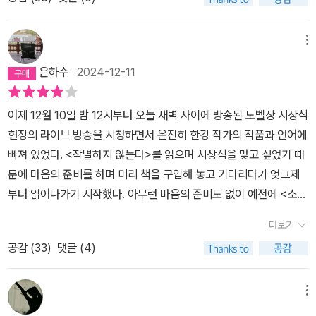
있다. 1부는 새를 매게로해서 작가가 제주도에 있는 친구의 집으로 가
물론, 그러한 메시지 중심의 단순화된 교훈주의를 뛰어넘고 탐미주의
로 원하는 범위만큼 전달할 수 있다. 시대를 뛰어넘고 전 세계적인 범
는 여정을, 2부는 친구의 혼을 만나서 4.3의 진실을 알아가는 이야기
적인 경지로 나아간다. 여성으로서, 페미니스트, 환경주의자로서도 <
위로 그 '전달'을 할 가능성이 가장 높은 '쓰는 이' 중 한 명이다는 말이
를 그렸다. 소설의 형식이 지금까지 내가 읽어온 역사의 문법과 너무
메뉴
채식주의자>는 발간 당시 굉장히 반가웠던 작품이었다. 페미니즘이
다.결국.작가 한강이 <작별하지 않는다>를 써낸 '의도'가 어느 한 작
도 달랐다. 때로는 당혹감도 들었다. 역사적 진실을 바로 파헤치지 않
나 환경주의를 노골화하는 소설들이 만연한 현실에 비하면, 한강의
은하수
2024-12-11
가로서, 어느 독자들로 쉬이 다루기에는 작가의 '펜'의 필압이 굉장히
았다. 제주도에 있는 친구의 집까지 가는 길이 너무도 길고 험난했다.
그것은 진정으로 아름다웠고 아름답다.이러한 경향은 이후 한강이 역
무겁다. 어디에든 각인시킬 수 있다는 말이고, 그 각인은 한국을 넘어
이것은 진실을 마주하기 위해서 우리가 걸어야하는 고통과도 같이 느
사적 상처를 직면하는 쪽으로 그 소설의 방향을 선회했을 때 마찬가
어제 12월 10일 밤 12시부터 오늘 새벽 사이에 방송된 노벨상 시상식
전 세계의 다양한 관점과 이해관계를 가진 많은 사람이 해석하고 이
껴졌다. 그리고 2부에서는 친구의 혼이 나타난다. 그리고 그 혼이 자
지로 나타났다. <소년이 온다>는 비록 5.18 광주 민주화운동의 참담
현장의 라이브 방송을 시청하면서 온전히 한강 작가의 작품과 언어에
해하고 또 논 할 수 있기에 중차대한 책임이 따른다.그래서인지, 흰 천
신의 가족사를 말하며 4.3의 고통, 보도연맹학살사건을 말한다. 21세
한 장면들을 과도하게 부각하려 애썼으나 그래도 문학의 최소 시민권
빠져 있었다. <작별하지 않는다>를 읽으며 시상식을 맞고 싶었기 때
이 바다에 내려앉는 책의 표지를 만지고 바라보고 한 장, 한 장을 넘길
기 첨단 문명의 세계에 살고 있는 이 시대에 오컬트적인 소설의 장치
인 미의 언어로 쓰여지기를 놓지 않았다. 거기다 선과 악의 따분하고
문에 마음의 준비를 하며 미리 책을 구입해 놓고 기다리다가 엊그제
때마다 진지했고, 신중했다. 긴장마저도 했다. 작별하지 않는다는 소
가 생경했다. 현대 문학에서 오컬트적인 기법이 자주 사용되는지 의
도 파시즘적인 구도를 그려내는 데 집착하지 않고, 역사가 잘못 간 길
부터 읽어나가기 시작했다. 아무런 마음의 준비도 없이 예전에 <소년
재가 자세히 알지는 못하지만, 인류사에 남을 만큼 반인륜적인 학살
문이들었다. 오컬트적인 기법이 역사의 진실을 독자에게 제대로 알려
에 남아 있는 발자국 하나하나에 담긴 아픔과 슬픔을 조명하는 데 힘
이 온다>를 읽었다가 심하게 트라우마를 겪은 경험이 있었고, 현기영
의 비극적 역사인 제주 4.3 사건이기 때문에 책을 대하는 공기마저
줄 수 있을지 의문이들었다. 그리고 이것은 나에게 화두가 되었다. 작
더보기
썼다. 그만큼 이야기보다 언어가 힘이 세다는 것을 증명해 보였던 것
작가의 <순이 삼촌>을 읽으며 제주 4.3의 진상을 익히 알고 있었던
무거웠다. 내 눈은 살얼음판 위를 걷는 것처럼 조심스럽게 긴장하며
가 한강은 왜? 친구의 혼을 통해서 4.3의 진실을 말하려했을까? 과
이다. 광주에 대한 기억을 대상화하지 않으려는 몸부림 하나는 실로
공감 (
33
)
댓글 (4)
터라 나름의 준비를 하고 싶었던 거였다. 천만 다행스럽게도 <소년이
활자를 쫓았다. <소년이 온다> 를 읽었을 때처럼 어떤 의도를 파악할
거의 진실을 직접 말하지 않고 혼을 등장시킨 이유는 무엇일까? 내
대단하다 할 만하다.<작별하지 않는다>는 그보다 한 걸음 더 나아간
온다>나 <순이 삼촌>을 읽을 때와는 다르게 큰 동요 없이 언어의 아
기력마저도 모조리 잃고 주체할 수 없는 감정에 휩싸일까 봐 몹시 두
가 품은 화두의 실마리를 한강의 강연에서 찾았다. 작가 한강이 우리
다. 한국 근현대사와 현실정치의 비극에 대해서 단순한 논법으로 시
름다움에 집중해서 작가가 이끄는 대로 보여주려는 그 세계로 바로
려워 걱정하면서 쫓았다.흰 눈이 계속 왔다.친구 인선이 나왔고, 인선
메뉴
는 '금실'로 연결되어 있다는 말을 노벨문학상 수상 기념 강연에서 했
시비비를 따지려 들지 않는다. 제주 4.3은 정치이념으로 인해 이분법
진입하여 모든 준비를 다 마친 사람처럼 의연하게 읽어나갈 수 있었
의 어머니로부터 소환되는 제주 4.3 사건의 이야기들이 단편적으로