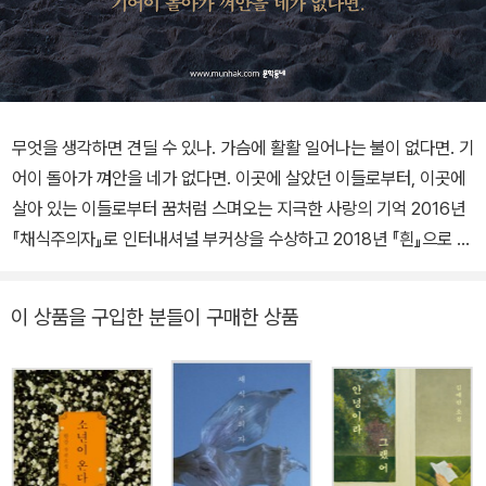
무엇을 생각하면 견딜 수 있나. 가슴에 활활 일어나는 불이 없다면. 기
어이 돌아가 껴안을 네가 없다면. 이곳에 살았던 이들로부터, 이곳에
살아 있는 이들로부터 꿈처럼 스며오는 지극한 사랑의 기억 2016년
『채식주의자』로 인터내셔널 부커상을 수상하고 2018년 『흰』으로 같
은 상 최종 후보에 오른 한강 작가의 5년 만의 신작 장편소설 『작별하
지 않는다』가 출간되었다. 2019년 겨울부터 이듬해 봄까지 계간 『문
이 상품을 구입한 분들이 구매한 상품
학동네』에 전반부를 연재하면서부터 큰 관심을 모았고, 그뒤 일 년여
에 걸쳐 후반부를 집필하고 또 전체를 공들여 다듬는 지난한 과정을
거쳐 완성되었다. 본래 「눈 한 송이가 녹는 동안」(2015년 황순원문학
상 수상작), 「작별」(2018년 김유정문학상 수상작)을 잇는 ‘눈’ 3부작
의 마지막 작품으로 구상되었으나 그 자체 완결된 작품의 형태로 엮
이게 된바, 한강 작가의 문학적 궤적에서 『작별하지 않는다』가 지니