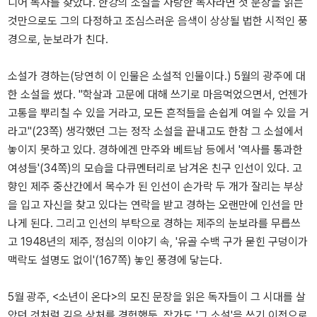
디어 독자를 찾았다. 한강의 소설을 사랑한 독자라면 첫 문장을 읽는
것만으로도 그의 다정하고 조심스러운 음색이 상상될 법한 시적인 풍
경으로, 눈보라가 친다.
소설가 경하는(당연히 이 인물은 소설적 인물이다.) 5월의 광주에 대
한 소설을 썼다. "학살과 고문에 대해 쓰기로 마음먹었으면서, 언젠가
고통을 뿌리칠 수 있을 거라고, 모든 흔적들을 손쉽게 여읠 수 있을 거
라고"(23쪽) 생각했던 그는 정작 소설을 끝내고도 한참 그 소설에서
놓이지 못하고 있다. 경하에겐 만주와 베트남 등에서 '역사를 통과한
여성들'(34쪽)의 모습을 다큐멘터리로 남겨온 친구 인선이 있다. 고
향인 제주 중산간에서 목수가 된 인선이 손가락 두 개가 잘리는 부상
을 입고 자신을 찾고 있다는 연락을 받고 경하는 오랜만에 인선을 만
나게 된다. 그리고 인선의 부탁으로 경하는 제주의 눈보라를 무릅쓰
고 1948년의 제주, 정심의 이야기 속, '유골 수백 구가 묻힌 구덩이가
맥락도 설명도 없이'(167쪽) 놓인 풍경에 닿는다.
5월 광주, <소년이 온다>의 모진 문장을 읽은 독자들이 그 시대를 살
았던 것처럼 깊은 상처를 경험했듯, 작가도 '그 소설'을 쓰기 이전으로