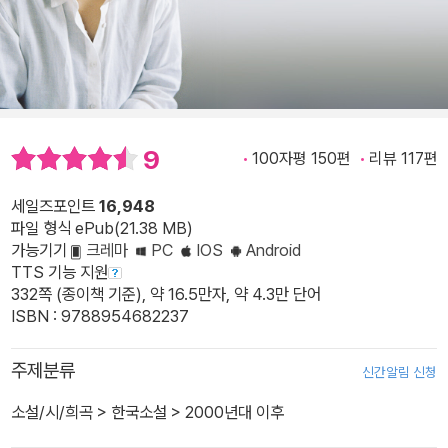
9
100자평 150편
리뷰 117편
세일즈포인트
16,948
파일 형식 ePub(21.38 MB)
가능기기
크레마
PC
IOS
Android
TTS 기능 지원
332쪽 (종이책 기준), 약 16.5만자, 약 4.3만 단어
ISBN : 9788954682237
주제분류
신간알림 신청
소설/시/희곡
>
한국소설
>
2000년대 이후