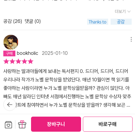
색하셔서 전문병원 찾아가시는것만 기억해주세요!
야만 페이지를 펼칠 수 있었다. 언어가 눈처럼 이렇게 천천히 내려올
하고 이들의 지식을 배웁니다. 왜냐하면, 결국 모든 것은 지식과 진실
더보기
수도 있다는 것 또한 알게 되었다.
을 추구하는 일이기 때문입니다. 설령 그 과정이 견디기 어렵다고 해
공감 (
26
)
댓글 (0)
도 말입니다. 절묘하게 구현된 한 환상에서 소설 속 친구는 육체가 머
나먼 병상에 갇혀있음에도 불구하고 책장에서 자료집이 담긴 상자를
꺼내 역사의 모자이크 한 조각을 더해줄 수 있는 문서를 찾아냅니다.
메뉴
꿈은 현실로 넘쳐흐르고 과거는 현재로 이어집니다. 경계가 녹아 사
bookholic
2025-01-10
라지는 이러한 변화는 한 강 작품에서 나타나는 특징입니다. 사람들
은 이리저리 움직이며 더듬이를 뻗어 양 방향을 가리키며 신호를 포
사랑하는 딸과아들에게 보내는 독서편지 0. 드디어, 드디어, 드디어
착하고 또 해석하려 합니다. 인물들은 때때로 본인이 보고 목격하는
우리나라 작가가 노벨 문학상을 받았단다. 매년 10월이면 책 읽기를
것으로 인해 좌절하기도 하며 그럴 때는 매번 마음의 평화가 무너집
좋아하는 사람이라면 누가 노벨 문학상을받을까? 관심이 많단다. 아
니다. 그럼에도 불구하고 그들은 필요한 힘을 가지고 계속 나아갑니
빠도 매년 알라딘 인터넷 서점에서진행하는 노벨 문학상 수상자 맞추
다. 결코 잊고자 하는 것이 아닙니다. 누가 나를 죽였지? 살해 당한 소
뒤로가
기 이벤트에 참여하면서 누가 노벨 문학상을 받을까? 생각해 보곤 한
기
년의 혼이 묻습니다. 소년의 이목구비가 문드러지고 윤곽선이 무너집
단다. 그 이벤트는 매년 참여하면서 한번도 맞춘 적이 없단다. 왜냐하
니다. 살아남은 자에게는 다른 질문이 남습니다. 오로지 고통만 남겨
더보기
면노벨 문학상은 대부분 아빠가 모르는 작가가 선정되기 때문이었어.
보관함담기
선물하기
장바구니
바로구매
준 이 몸뚱이로 어떻게 살아야 하는가. 고문으로 으스러져 피 흘리는
공감 (
21
)
댓글 (0)
그래서 몇 해 전부터는 아빠가 모르는사람에 투표를 했단다. 올해도
이 몸을 어떻게 되찾을 수 있을까? 하지만 몸이 포기하려 하면 영혼