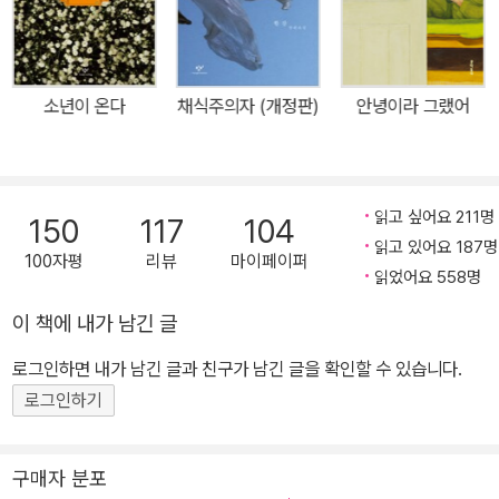
는 각별한 의미를 짚어볼 수 있다. 이로써 『소년이 온다』(2014),
『흰』(2016), ‘눈’ 연작(2015, 2017) 등 근작들을 통해 어둠 속에서
도 한줄기 빛을 향해 나아가는 인간의 고투와 존엄을 그려온 한강 문
소년이 온다
채식주의자 (개정판)
안녕이라 그랬어
학이 다다른 눈부신 현재를 또렷한 모습으로 확인할 수 있게 되었다.
오래지 않은 비극적 역사의 기억으로부터 길어올린, 그럼에도 인간을
끝내 인간이게 하는 간절하고 지극한 사랑의 이야기가 눈이 시리도록
선연한 이미지와 유려하고 시적인 문장에 실려 압도적인 아름다움으
읽고 싶어요 211명
150
117
104
로 다가온다. 이상하지, 눈은. 어떻게 하늘에서 저런 게 내려오지. 『작
읽고 있어요 187명
100자평
리뷰
마이페이퍼
별하지 않는다』는 소설가인 주인공 경하가 꾸었던 꿈의 장면으로 시
읽었어요 558명
작한다. 눈 내리는 벌판, 수천 그루의 검은 통나무가 마치 묘비처럼 등
이 책에 내가 남긴 글
성이까지 심겨 있다. 묘지가 여기 있었나, 생각하는 사이 어느 순간 발
로그인하면 내가 남긴 글과 친구가 남긴 글을 확인할 수 있습니다.
아래로 물이 차오르고, 그는 무덤들이 모두 바다에 쓸려가기 전에 뼈
들을 옮겨야 한다고 생각하며, 하지만 어쩌지 못하는 채로 꿈에서 깬
로그인하기
다. 경하는 그것이 그 무렵에 꾸었던 다른 악몽들과 마찬가지로 지난
책에서 다룬 학살에 대한 꿈이리라고 생각하고, 한때 사진과 다큐멘
구매자 분포
터리 영화 작업을 하다 어머니를 돌보기 위해 제주로 내려가 목공 일