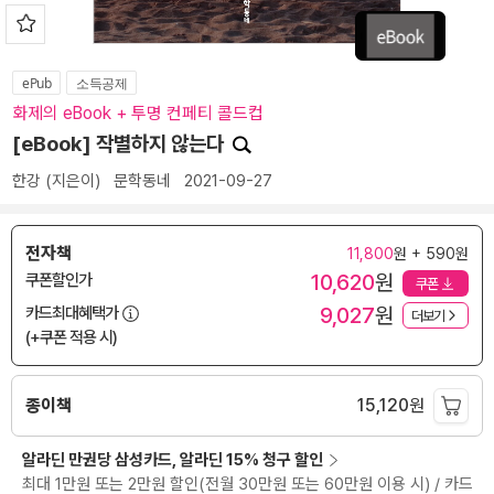
ePub
소득공제
화제의 eBook + 투명 컨페티 콜드컵
[eBook] 작별하지 않는다
한강
(지은이)
문학동네
2021-09-27
전자책
11,800
원 + 590원
10,620
원
쿠폰할인가
쿠폰
9,027
원
카드최대혜택가
더보기
(+쿠폰 적용 시)
종이책
15,120
원
알라딘 만권당 삼성카드, 알라딘 15% 청구 할인
최대 1만원 또는 2만원 할인(전월 30만원 또는 60만원 이용 시) / 카드