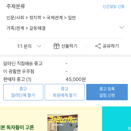
주제분류
신간알림 신청
인문/사회
>
정치학
>
국제관계
>
일반
가족/관계
>
갈등해결
선물하기
공유하기
알라딘 직접배송 중고
-
이 광활한 우주점
-
판매자 중고 (1)
45,000원
중고
중고
중고 등록
알라딘에 팔기
회원에게 팔기
알림 신청