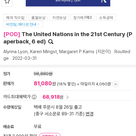
해외 직수입
품절보상
지연보상
정가제 FREE
소득공제
바인딩, 에디션 안내
[POD]
The United Nations in the 21st Century (P
aperback, 6 ed)
Alynna Lyon
,
Karen Mingst
,
Margaret P Karns
(지은이)
Routled
ge
2022-03-31
정가
98,880원
81,080
판매가
원
(18% 할인) +
마일리지 4,060원
68,918
카드최대혜택가
원
수령예상일
택배 주문시 8월 26일 출고
(중구 서소문로 89-31 기준)
변경
배송료
무료