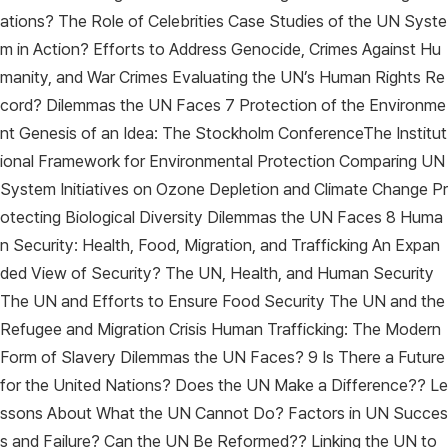
ations? The Role of Celebrities Case Studies of the UN Syste
m in Action? Efforts to Address Genocide, Crimes Against Hu
manity, and War Crimes Evaluating the UN’s Human Rights Re
cord? Dilemmas the UN Faces 7 Protection of the Environme
nt Genesis of an Idea: The Stockholm ConferenceThe Institut
ional Framework for Environmental Protection Comparing UN
System Initiatives on Ozone Depletion and Climate Change Pr
otecting Biological Diversity Dilemmas the UN Faces 8 Huma
n Security: Health, Food, Migration, and Trafficking An Expan
ded View of Security? The UN, Health, and Human Security
The UN and Efforts to Ensure Food Security The UN and the
Refugee and Migration Crisis Human Trafficking: The Modern
Form of Slavery Dilemmas the UN Faces? 9 Is There a Future
for the United Nations? Does the UN Make a Difference?? Le
ssons About What the UN Cannot Do? Factors in UN Succes
s and Failure? Can the UN Be Reformed?? Linking the UN to