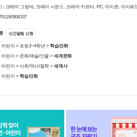
 : 크레마 그랑데, 크레마 사운드, 크레마 카르타, PC, 아이폰, 아이패
9791190908337
류
신간알림 신청
>
어린이
>
초등3~4학년
>
학습만화
>
어린이
>
문화/예술/인물
>
세계문화
>
어린이
>
사회/역사/철학
>
세계사
>
어린이
>
학습만화