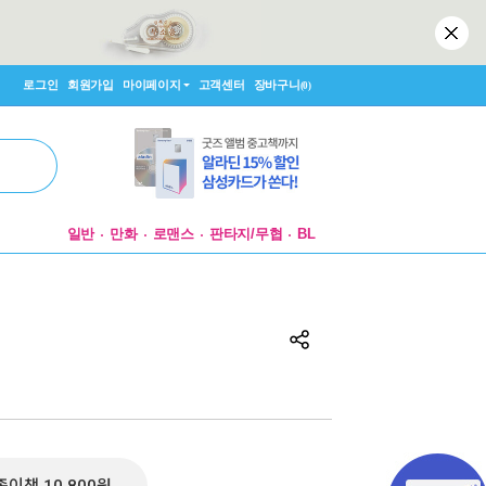
로그인
회원가입
마이페이지
고객센터
장바구니
(0)
일반
만화
로맨스
판타지/무협
BL