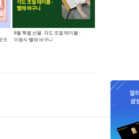
:
8월 특별 선물. 각도 조절 테이블 ·
21세기 최고의 책
 굿즈
이동식 빨래 바구니