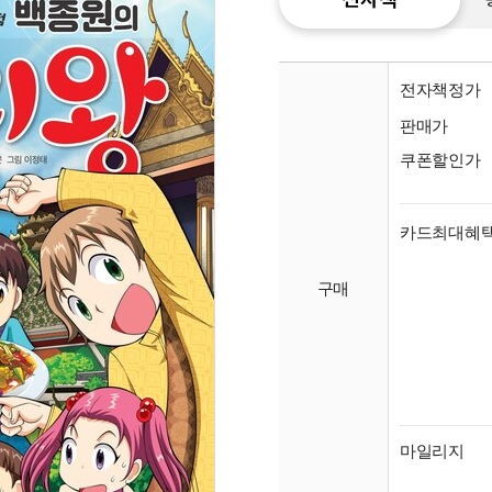
전자책정가
판매가
쿠폰할인가
카드최대혜
구매
종이
미리
입니
마일리지