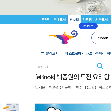
HOME
국내도서
만권당
외국도서
전자책
첫달무료
eBook
분야보기
베스트셀러
새로나온책
이
소득공제
[eBook] 백종원의 도전 요리왕 5
남지은
,
백종원
(지은이),
이정태
(그림)
위즈덤