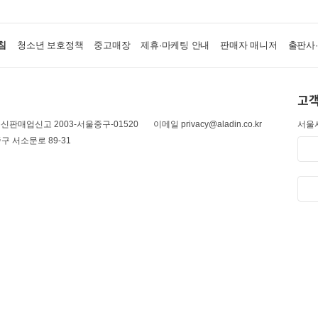
침
청소년 보호정책
중고매장
제휴·마케팅 안내
판매자 매니저
출판사
고객
신판매업신고 2003-서울중구-01520
이메일 privacy@aladin.co.kr
서울시
구 서소문로 89-31