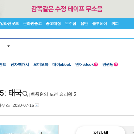
알라딘굿즈
온라인중고
중고매장
우주점
음반
블루레이
커피
벤트
전자책캐시
오디오북
대여eBook
연재eBook
만권당
N
N
 : 태국
백종원의 도전 요리왕 5
|
하우스
2020-07-15
전자책