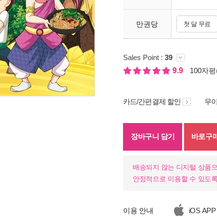
만권당
첫 달 무료
Sales Point :
39
9.9
100자평(
카드/간편결제 할인
무이
기
장바구니 담기
바로구
배송되지 않는 디지털 상품으
안정적으로 이용할 수 있도록
이용 안내
iOS APP