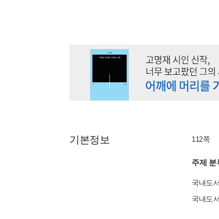
기본정보
112쪽
주제 분
국내도
국내도