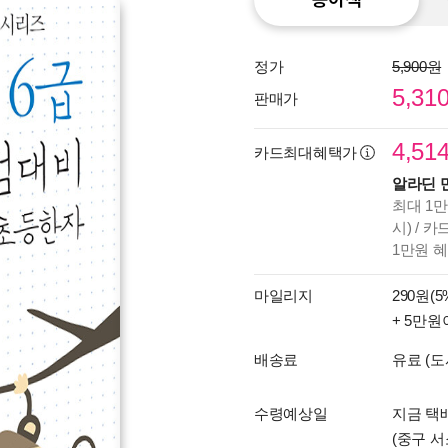
정가
5,900원
5,31
판매가
4,51
카드최대혜택가
알라딘 
최대 1만
시) / 
1만원 
마일리지
290원(5
+ 5만원
배송료
유료 (도
수령예상일
지금 택배
(중구 서