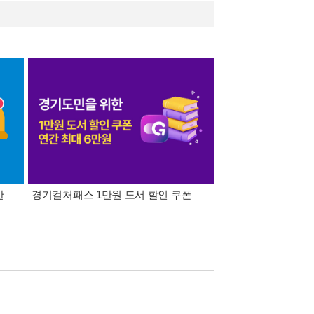
간
경기컬처패스 1만원 도서 할인 쿠폰
삼성카드가 쏜다! 알라