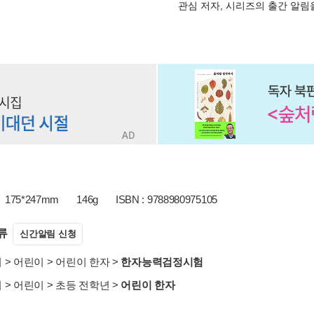
관심 저자, 시리즈의 출간 알
175*247mm
146g
ISBN : 9788980975105
류
신간알림 신청
서
>
어린이
>
어린이 한자
>
한자능력검정시험
서
>
어린이
>
초등 전학년
>
어린이 한자