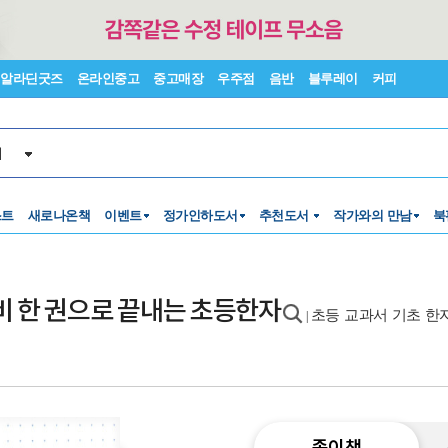
알라딘굿즈
온라인중고
중고매장
우주점
음반
블루레이
커피
서
스트
새로나온책
이벤트
정가인하도서
추천도서
작가와의 만남
북
 한 권으로 끝내는 초등한자
초등 교과서 기초 한
|
종이책