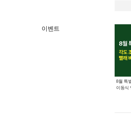
이벤트
8월 특
이동식 