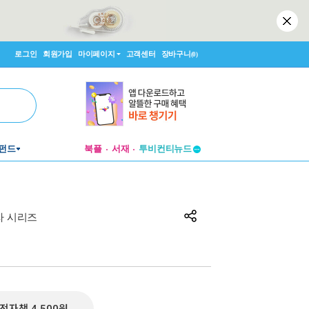
로그인
회원가입
마이페이지
고객센터
장바구니
(0)
투비컨티뉴드
펀드
북플
서재
창작플랫폼
투비컨티뉴드
자 시리즈