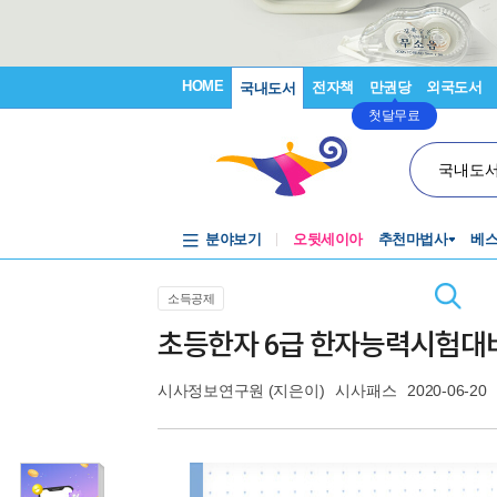
HOME
전자책
만권당
외국도서
국내도서
첫달무료
국내도
분야보기
오뒷세이아
추천마법사
베
소득공제
초등한자 6급 한자능력시험대비
시사정보연구원
(지은이)
시사패스
2020-06-20