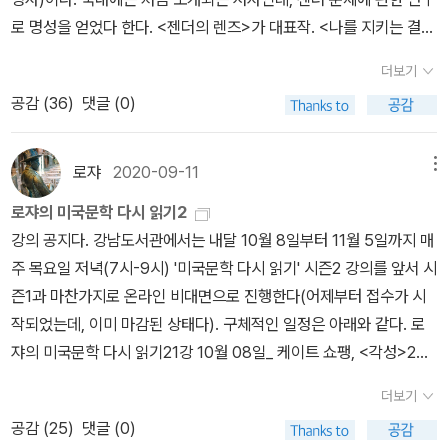
지 시도에 그녀의 친구가 '쿠테타'라고 표현한다. 지금과 비교하면 사
와 남편으로 대표되는 남성에 대한 예속상태에서 어떻게 동등한 주체
집을 나와 소박하지만 자기만의 공간을 얻는 것은 당연한 수순이리
다. 10. 소리와 분노(새책) : 윌리엄 포크너 이제 ˝포크너˝도 내가 접
로 명성을 얻었다 한다. <젠더의 렌즈>가 대표작. <나를 지키는 결혼
소한 시도일 뿐인데도 말이다. 하층민 여성은 그저 묵묵히 시중들고
로 나아갈 수 있는가, 여성의 고유한 자아와 정체성을 어떻게 새로 정
라. 이 공간을 로베르나, 아로뱅과의 밀회 장소로 쓰기 위해 얻었다고
수한다. 기다려라 다 읽어줄 테니 ㅎㅎ 전에 읽은 <내가 죽어 누워 있
생활>은 <색다른 가족>(1998)의 번역본이다('언컨벤셔널 패밀
노동하는 것으로, 중,상류층의 여성은 온실속의 화초같은 모습이 요
립할 수 있는가 등이 수반되는 과제다. 그런 관점에서 주인공 노라의
더보기
생각한다면 에드나를 잘 모르는 것이다. 에드나는 남편과 사는 집을
을 때>가 어려웠지만 흥미로워서 구매했다. 가끔 어려운 책도 땡긴
리'를 어떻게 옮겨야 할까?). 저자 자신의 결혼생활을 모델로 실험적
구되었을 테니까. 그러나 이 소설은 지금의 우리에게도 분명 파급력
각성과 가출을 다룬 입센의 <인형의 집>(1879)도 여성문학에 부합
한 번도 자신의 집 같았던 적이 없다고 말하지 않았는가. 심지어 그 집
공감 (
36
)
댓글 (0)
다.2022년 나에게 주는 두번째 선물들이다. 생일도 아닌데 ㅎㅎ 올
인 결혼생활에 대한 탐색과 제안을 담고 있는 책으로 보인다. '여성
을 발휘하리라 믿는다. 케이트 쇼팽이 살았던 시기에 비해 세상은 좀
한다. 그리고 여성의 각성 내지는 각성된 여성을 다룬다는 점에서 <
이나 그 집에 들어가는 돈은 내 돈이 아니라며, 엄마로부터 받은 유산
해는 나에게 선물을 자주 해야겠다. 그래도 가장 기분 좋은 순간은 책
과 남성, 아내와 남편, 엄마와 아빠, 딸과 아들. 사회 관습이 부여한 성
더 여성에게 관대해졌지만 온전히 여성을 받아들이지 않는다. 아직도
각성>은 <인형의 집>의 연장 선상에 놓이는 작품이기도 하다.<각성
과 직접 경마에서 딴 돈, 자신의 그림을 판매한 돈으로 자기만의 공간
살때랑 알라딘 택배 박스를 오픈할 때인것 같다.이제 <휴먼 스테인>
역할을 뛰어넘어 새로운 가족 형태를 고민했던 페미니즘 학자의 자전
넘어서야 할 수많은 경계와 가시덤불을 지닌 이 세계에서 자신의 정
로쟈
2020-09-11
메뉴
>의 주인공 에드나 퐁텔리에는 28살로 미국 뉴올리언스의 상류층 주
을 얻는다. 살림에 꼭 필요한 간단하고 자질구레한 생필품도 ‘자기
을 읽어야 겠다.
적 실천기. 남편의 커리어를 위해 아내가 희생하고 엄마와 아빠의 역
체성을 찾는 것이 얼만큼 소중한 것인지 케이트 쇼팽은 묵묵히 소설
부다. 남편은 중년의 사업가이고 둘 사이에는 네 살, 다섯 살의 두 아
로쟈의 미국문학 다시 읽기2
돈’으로 마련한다. 기존의 문학작품에서 집을 벗어나 다른 공간을 얻
할은 구분되며 딸과 아들을 성별에 맞게 다르게 키워야 한다는 세상
안에서 질문하고 있는 것 같다.전통과 편견이라는 평원 위로 날아오
들이 있다. 에드나는 여름휴가차 머문 휴양지에서 로베르라는 청년과
강의 공지다. 강남도서관에서는 내달 10월 8일부터 11월 5일까지 매
는 여인들은, 그 공간을 남편이 아닌 남자와 밀회를 나누기 위해 마련
의 고정관념에 의문을 던진다. 동등한 파트너이자 부모로 역할을 다
르려는 새는 강한 날개를 가져야 해요. 약한 새들이 상처 입고 지쳐 날
만나 새로운 감정에 눈뜬다. 바로 그즈음에 에드나는 아이들에게 무
주 목요일 저녁(7시-9시) '미국문학 다시 읽기' 시즌2 강의를 앞서 시
하고, 그 마저도 자기 돈으로 마련하기보다는 남편 돈이나, 연인이 알
하고 젠더라는 고정관념에서 자유롭게 아이를 키우려고 노력한 저자
개를 퍼덕이며 다시 지상으로 낙하하는 모습은 서글픈 광경이에요. -
관심하다는 남편의 타박을 듣고 전에 없던 눈물을 흘린다. 결혼생활
즌1과 마찬가지로 온라인 비대면으로 진행한다(어제부터 접수가 시
아서 해주기를 바랐다. 그런 여성들과 에드나는 확실히 다른 여자이
는 학문적 페미니즘이 일상에서 어떻게 실현될 수 있는지를 구체적으
P174
에서 남편의 타박은 흔한 일이었고, 비록 잔소리를 늘어놓긴 하지만
작되었는데, 이미 마감된 상태다). 구체적인 일정은 아래와 같다. 로
다. 그리고 그 공간에서 에드나는 자유와 독립을 얻은 것처럼, 만족스
로 보여준다. 고유한 자기 자신으로 살아갈 수 있는 용기와 새로운 가
남편은 친절하고 헌신적인 편으로 주변에서는 ‘최고의 남편’으로 치
쟈의 미국문학 다시 읽기21강 10월 08일_ 케이트 쇼팽, <각성>2강
러운 생활을 한다. 그녀는 이제 ‘세상 밖으로 나설 때 차려입던 옷처럼
족의 가능성에 대한 이야기.' 낮에 케이트 쇼팽의 <각성>에 대한 짧은
켜세워지는 남자였다. 그럼에도 에드나는 이례적인 압박감과 함께 고
10월 15일_ 이디스 워튼, <순수의 시대> 3강 10월 22일_ 피츠제럴
자신을 포장하던 거짓 자아를 벗어던지’고 진짜 ‘자기 자신’이 되어간
리뷰를 쓰느라 여성과 결혼과 가정 문제에 대해서 잠시 생각해본 터
더보기
통까지 느낀다. 이는 자신의 위치, 그리고 주변 세계와 맺고 있는 관계
드, <위대한 개츠비> 4강 10월 29일_ 포크너, <곰> 5강 11월 05일
다. 아버지와 싸우는 한이 있더라도 동생의 결혼식에 참석하지 않는
라 샌드라 벰의 책에도 눈길을 주게 된 것. 샌드라는 심리학자인 남편
공감 (
25
)
댓글 (0)
에 대해 새롭게 깨닫게 된 것이라고 설명된다.에드나의 각성은 자연
_ 헤밍웨이, <노인과 바다>
다. “결혼이란 지상에서 가장 슬픈 광경 중 하나”이기 때문이다. “정
대릴과 학생과 교수의 관계로 만나 결혼하고 '평등주의 결혼생활'을