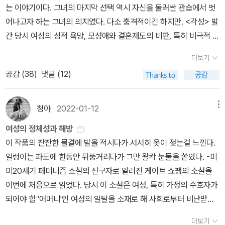
텔에 숙박하며 여름을 나는 부자들, 넷째가 별장(팬션)에 방을 몇 개
는 이야기이다. 그녀의 마지막 선택 역시 자신을 둘러싼 관습에서 벗
는 계기는 ‘바다 수영’임을 알 수 있다. 수영을 할 줄 몰랐던 그녀는 여
가장 좋았던 책 :˝로맹 가리˝의 <새벽의 약속> 이 책을 읽고 나면 로
빌려 약식 월세로 여름을 나는 쁘띠 부르주아, 마지막 다섯째가 현지
어나고자 하는 그녀의 의지였다. 다소 충격적이긴 하지만. <각성> 발
름휴가 동안 바다에 뛰어들어 헤엄치는 방법을 익히고 처음으로 혼자
맹 가리라는 사람을 결코 미워할 수는 없을거다. 너무나 힘들게 살아
주민이라 했다. 이걸 보면 주인공 에드나가 안주인인 퐁텔리에 식구
간 당시 여성의 성적 욕망, 모성애와 결혼제도의 비판, 특히 비극적 결
만의 힘으로 저 멀리까지 나아간다. 예전 에드나에게, 바다와 그 너머
온, 어머니의 해피엔드 였던 그의 청춘은 매력적이었다. 자전적 소설
들은 기껏해야 네 번째 그룹밖엔 안 되지만3 이들과 또 한 가족인 라
말때문에 많은 논란이 있었다고 하는데, 그만큼 흥미로운 내용이었
세계는 금지된 장소였다. 그러나 홀로 헤엄쳐서 드디어 바다 멀리 나
이라고 하기에는 너무나 드라마틱한 작품.˝나는 바다에 대하여 말할
더보기
티뇰 씨 가족은 뉴올리언스의 최고급 주택가인 에스플러네이트가街
다. 이야기도 흥미롭고 주인공인 ˝에드나˝의 감정변화도 잘 묘사되어
아간 그녀는 자신의 새로운 힘을 깨닫는다. 이 일로 ‘희미하던 어떤 빛
줄 모른다. 내가 아는 모든 것은, 그것이 일시에 나를 내 모든 의무로
공감 (
38
)
댓글 (12)
의 저택에서 사는 지역의 부르주아들이다. 아일랜드와 미국의 휴양문
있어서 읽는 재미가 있었던 작품이었다.시간이 부족해서 리뷰를 짧게
이 분명’해지고, ‘그 빛은 하나의 길을 보여’주게 된다. 수영을 성공적
부터 해방시켜준다는 것이다. 바다를 바라볼 때마다 나는 하나의 행
화에 이런 차이가 발생하는 모양이다. 미국 남부의 휴가지에서는 한
쓸 수 밖에 없는게 아쉽다. (100자평으로 쓰려고 했는데 좀 길어졌
으로 마치고 난 뒤 그 감격에 도취해 별장 밖에서 꿈꾸듯 행복감에 젖
복한 익사자가 된다.˝‐-------‐------‐---------------‐-------‐--
팬션에 부르주아부터 쁘띠부르주아, 서민들이 함께 여름을 나며 놀랍
다...)자유의지는 성별과 나이에 상관없이 누구에게나 공평한 것이 맞
어 있던 에드나에게 남편 레옹스가 이제 그만 들어가자고 제안하자
청아
2022-01-12
메뉴
----‐---------------2월 친구에게 추천하고 싶은 책 :˝필립 로스˝의
게도 친목까지 다진다. 주로 뉴올리언스 시내에서 여름을 나기 위해
다.에드나는 그 음악이 전하는 이미지들이 마음속에서 구체적인 형상
그녀는 사뭇 도전적이고 당당한 태도로 말한다. “저는 여기 더 있을
<네메시스> 코로나 시국과도 딱 맞고 이야기 자체도 너무 흥미로운
여성의 정체성과 해방
도착한 이 팬션은 예전 르브룅가家의 호사스런 여름별장이었는데 세
으로 떠오르길 기다렸다. 하지만 헛된 기다림이었다. 고독이나 희망,
거예요. 들어가고 싶지 않아요. 들어갈 생각도 없고요. 다시는 나한테
책. 다른 필립 로스의 작품에 비해 덜 자극적이고 읽기에도 수월하며
이 작품의 잔잔한 물결에 발을 적시다가 서서히 옷이 젖는걸 느낀다.
월이 흘러 이젠 르브룅 여사가 여름별장으로 운영하며 덕택으로 편안
갈망이나 절망의 그림이 전혀 그려지지 않았다. 그러나 파도가 매일
그런 식으로 명령하지 말아요. 이제 더는 대답 안 할래요.”(69쪽). 전
많은 교훈을 담고 있다. 만약 필립로스를 아직 접해보지 않은 분들이
일렁이는 파도에 한동안 뒤뚱거리다가 그만 왈칵 눈물을 쏟았다. -미
한 생활을 하며 두 아들을 키울 수 있었다고 한다. 두 아들, 로베르와
그녀의 아름다운 몸을 때리듯, 바로 열정 그 자체가 그녀의 영혼에서
통적으로 문학에서 물은 재생의 의미를 지닌다. 때문에 에드나에게
라면 이 책으로 시작하는게 좋을것 같다.˝자신에게 맞서지 마세요. 지
미20세기 페미니즘 소설의 선구자로 알려진 케이트 쇼팽의 소설을
빅토르. 남자 주인공이라 할 수 있는 로베르는 뉴올리언스의 상점의
깨어나 영혼을 압도하며 뒤흔들었다. 에드나는 전율했고, 숨도 쉴 수
바다 수영이 갖는 의미는 남다르다. 그런 의미에서 이 작품의 결말, 에
금 이대로도 세상에는 잔인한 일이 흘러넘쳐요. 자신을 희생양으로
이번에 처음으로 읽었다. 당시 이 소설은 여성, 특히 가정의 수호자가
직원으로 평범한 고용인이기는 하지만 영어, 프랑스어, 스페인어를
없었다. 눈물이 앞을 가렸다. - P57이제 과거는 에드나에게 아무런
드나가 다시 바다로 나아가는 그 선택은 비극이 아니라, 이미 자아를
만들어 상황을 더 나쁘게 만들지 말라고요.˝‐-------‐------‐------
되어야 할 '어머니'인 여성의 일탈을 소재로 해 사회로부터 비난받았
완벽하게 구사할 수 있어 특별한 대우를 받는다고 하며 지금은 여름
의미가 없었고, 마음에 새길 만한 교훈을 주지도 못했다. 미래는 감히
확고하게 깨달은 여성이 사회의 한계를 깨닫고, 그 너머, 다른 세상을
---------3월은 2월보다 좀 길기 때문에 18권 완독을 목표로 책을
다. 출판사 소개에 따르면 금서가 되어 도서관에서도 거부당했고 아
휴가를 맞아 어머니와 함께 예전의 자기 집안 별장에서 손님들을 도
알고 싶지 않은 미지의 세계였다. 현재만이 중요했다. 자신이 매달리
꿈꾸며 끝없이 나아간다는 뜻으로 볼 수 있다. 그렇다면 에드나의 선
더보기
읽어야 겠다. 그리고 읽은 만큼만 구매하기로 했으니 책은 18권 이내