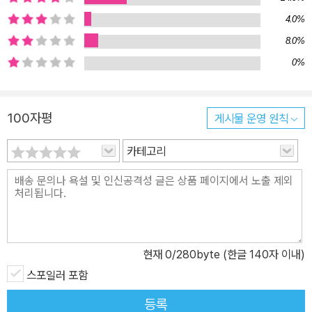
춰 살아온 에드나는 생전 처음 느껴 보는 삶의 기쁨과 해방감을 맛본
4.0%
다. 그러나 로베르는 유부녀인 에드나와의 사랑으로 고뇌하다 갑작스
8.0%
레 멕시코로 떠나 버리고, 휴가지에서 집으로 돌아온 에드나는 이전
0%
과는 다른 태도의 삶을 살아가기 시작한다. 이후 에드나는 그동안 당
연하게 여겨 왔던 자신의 삶의 방식과 조건들을 새로운 시각으로 바
라보게 된다. 자신을 하나의 소유물로 생각하는 남편과의 결혼 생활
100자평
게시물 운영 원칙
에 회의를 느끼며, 세상의 평판이나 체면, 의무보다 스스로의 의지에
카테고리
따라 행동하는 자유롭고 독립적인 삶을 추구하기 시작한다. 의무적으
로 행하던 집안 행사보다 그림 그리기와 독서에 몰두하고, 고독을 즐
기면서 홀로 낯선 곳을 배회하곤 하여 남편을 놀라게 하기도 한다. 남
편으로부터 경제적 독립을 하기 위해 자기 힘으로 주거 공간을 마련
하여 이사를 가기도 하는 등 파격적인 행보도 보여 준다. 사회적 체면
을 중시하는 인물인 남편에게 에드나는 점점 더 이해할 수 없는 존재
현재
0
/280byte (한글 140자 이내)
가 되어 가지만, 그녀는 그럴수록 오히려 자신이 <삶의 저변을 더 깊
스포일러 포함
이 들여다보고 이해하게> 되는 느낌을 받는다. 그녀의 여러 저항의
등록
시도들은 당시 사회의 한계를 반영하듯 결국은 비극적으로 끝을 맺지