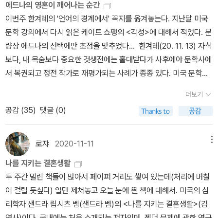
유롭지 못한 그녀의 상황에 로베르는 자신의 감정을 숨기고 멕시코로
을 박차고 너른 세상으로 나간다. 그런데 에드나는 여기에 한 가지 더
에드나의 영혼이 깨어나는 순간
인함으로써 각성한 게 아니라, 수영과 음악을 통해 자기의 영혼이 깨
베르의 앵무새 : 줄리언 반스 ˝줄리언 반스˝의 최고작이라길래 구매했
떠나게 되는데 그의 빈자리를 통해 에드나는 자신의 감정에 비로소
보탤 것이 있다. 최고의 남편, 제일 훌륭한 남자를 남편으로 두고 있음
이번주 한겨레의 '언어의 경계에서' 꼭지를 옮겨놓는다. 지난달 미국
어남을 느끼고 로베르를 향한 욕망에도 눈을 뜨는 것이다. 평생 자기
다. 아직 <예감은 틀리지 않는다>와 <연애의 기억>을 못읽었는데...
눈을 뜨고 더불어 속박당하지 않는 자유로운 삶의 필요성을 자각한
에도 어느새 팬션집 큰아들, 기껏해야 상점의 점원에 불과한 나이어
문학 강의에서 다시 읽은 케이트 쇼팽의 <각성>에 대해서 적었다. 분
생각이나 감정을 감추는 데 익숙했고, 이를 입 밖에 낸 적이 결코 없었
그런데 중고 최상이어서 구매했다. 거의 새책같다.5. 프랑스 중위의
다. 에드나는 그렇게 로베르가 떠난 뒤부터 서서히 자신의 정체성을
린 청년 로베르와 사랑에 빠져버린 것. 에드나는 그것이 사랑인지 모
량상 에드나의 선택에만 초점을 맞추었다... 한겨레(20. 11. 13) 자식
던 에드나는 이 두 가지 일을 계기로 자기가 원하는 바를 똑똑히 말하
여자 1 : 존 파울즈 쿨캣님의 리뷰를 보고 읽고 싶었는데, 오프라인 중
찾게된다. 사랑과 고통을 오롯이 경험하며 그 모든 것들이 삶을 보다
른다. 로베르가 갑작스럽게 오늘 밤 당장 돈을 벌러 멕시코로 떠나기
보다, 내 목숨보다 중요한 것생전에는 홀대받다가 사후에야 문학사에
게 된다. 자신의 감정과 생각은 ‘자신에게 속한, 자신만의 것’이라고
고매장에 이 책이 있길래 바로 구매했다. 역시 중위는 프랑스 중위가
충만하게 한다는걸 깨닫는다. 무엇보다 이제야 비로소 알 것 같았
전까지는. 에드나는 자신의, 자신만의 삶과 떠나버린 사랑을 가슴에
서 복권되고 정전 작가로 재평가되는 사례가 종종 있다. 미국 문학에
느끼며 ‘혼자서 이를 누릴 권리’가 있고, 이는 ‘그 누구도 아닌 자신과
최고인것 같다.6. 각성 : 케이트 쇼팽 <실크 스타킹 한 켤레> 단편집
다. 뭔가 이해한 듯한 기분도 들었다. 눈앞을 가리던 뿌연 안개가 걷
안고 뉴올리언스의 저택으로 돌아가 어떤 방식으로 세상의 벽을 향해
서라면 단연 허먼 멜빌을 첫손가락에 꼽을 수 있는데, 여성작가로는
관련된 것이라고 확신’한다. ‘자녀나 그 누구를 위해서도 희생하지 않
에서 가장 인상깊게 읽은 작품의 작가가 ˝케이트 쇼팽˝ 이었다. 그래
더보기
혀, 삶이란 것이, 그 괴물처럼 아름다우면서도 잔인한 것이, 그럼에
첫 번째 달걀을 던지게 될까. 짧은 소설이다. 본문이 243쪽에서 끝
‘페미니즘 소설의 선구자’로 평가되는 케이트 쇼팽도 여기 해당한다.
겠다’고 말한다. 새롭게 태어난 에드나 앞에 삶은 이제까지와는 전혀
서 바로 구매했다. 평가도 좋은것 같더라. 기대가 된다.7. 네메시스 :
공감 (
35
)
댓글 (0)
도 불구하고 얼마나 소중한 것인지 조금은 알 수 있을 것 같았다. - P
나는 분량에서 벌써 반 이상 말해버린 거 같다. 세상을 향해 여성의 자
1850년생으로 19세기 후반을 살았던 쇼팽은 두 권의 단편집과 두 편
다른 의미로 다가온다. 그녀는 그림을 그리고, 혼자서 알지 못하는 낯
필립 로스 말이 필요없는 ˝필립 로스˝의 마지막 작품. 이미 북플에서
176'에드나'는 점차 남편 퐁펠리에의 아내가 아닌 자신의 삶의 주인
아를 외친 소설은 결국 평등의 해협을 건너지 못했다. 케이트 쇼팽이
의 장편소설을 남겼고, 이 가운데 두번째 장편이자 대표작 <각성>(1
선 곳을 즐겁게 찾아다닌다. 누구한테도 방해받지 않고 혼자 꿈을 꾼
도 다 좋다고 하던데, 지금 읽고 있는 미국 삼부작을 다 읽고 이 책을
공이 되어간다. 그리고 결국 로베르를 만나 진심을 전하게 되는데...이
죽고 60년이 지나 해협에 삐걱거리는 나무다리를 놓은 후에야 비로
899)이 오늘날 그에 대한 재평가를 떠받치고 있다. 발표 당시에는 여
로쟈
2020-11-11
메뉴
다는 게 얼마나 행복한 일인지 새삼 깨닫는다. 아내와 엄마로서 주어
읽어야 겠다.8. 원데이 : 데이비드 니콜스 북플의 셀럽 스콧님과 다락
야기가 진행되는 내내 특별한? 사건은 발생하지 않는다. 그럼에도 불
소 선구적 작품이라 일컫는 <각성Awakening>을 다시 출간할 수 있
주인공의 성적 욕망과 일탈을 다루었다는 이유로(미국판 ‘마담 보바
졌던 일, ‘일상의 의무에서 벗어나고자 한 걸음 한 걸음 내디딜 때마다
방님의 리뷰를 보고 바로 구매했다. 내가 좋아하는 취향의 작품이라
나를 지키는 결혼생활
구하고 이 소설은 전혀 지루하지가 않았다. 단지 '에드나'의 감정의 변
었으니, 기구하다면 기구한 소설.________________________1. 이후
리’로도 불렸다) 거센 비난을 받고 절판되었던 작품이다.여성문학이
자기 존재가 더 강해지고 딛고 선 범위도 넓어’진다. ‘이제는 오로지
는 필이 바로 왔다. 이 책으로 만든 영화도 보고싶다.9. 빌레뜨 2 :
두 주간 밀린 책들이 많아서 페이퍼 거리도 쌓여 있는데(처리에 며칠
화, 자각의 확산이 서서히 물결치듯 그녀의 삶을 사로잡는 것을 지켜
케이트 쇼팽의 일생은 위키백과와 책 뒤편의 역자 해설 참고했음.2.
란 무엇인가. 흔히 창작자가 여성인 경우를 가리키지만, 더 중요하게
자신만의 눈으로 세상을 바라보게 되고 삶의 저변을 더 깊이 들여다
샬럿 브론테 빌레뜨 1만 있고, 2가 없었는데 오프라인 중고매장에 가
이 걸릴 듯싶다) 일단 제쳐놓고 오늘 눈에 띈 책에 대해서. 미국의 심
보며 전율하고 감동 받았다. 19세기 후반이었던 당시로서는 분명 이
비유하자면 그렇다는 말씀.3. 책 속에 이들의 숙소를 펜션이라 써놓
는 여성 문제를 다룬 작품을 뜻한다. 여성 문제란 가부장적 남성 중심
보고 이해하게’ 된다. ‘이제 자신이 영혼이 이끄는 대로 살 뿐, <세상
니 거의 새책과 다름없는 이 책이 있었다. 이제 1권만 있어서 그동안
리학자 샌드라 립시츠 벰(샌드라 벰)의 <나를 지키는 결혼생활>(김
정도도 파격적이었을 것이다. 소설에서도 에드나의 자유를 향한 몇가
았으며 여러 식구들이 하루에 세 번 한 자리에서 식사한다.
사회에서 여성의 지위와 상태에 대한 문제의식에서 불거진다. 아버지
의 평판을 의식하며> 사는 데 만족할 수’(197쪽) 없다. 그런 그녀가
못읽었다는 핑계를 댈 수 없게 되었다. 이 책도 곧 읽기 시작해야 겠
영사)이다. 국내에는 처음 소개되는 저자인데, 젠더 문제에 관한 연구