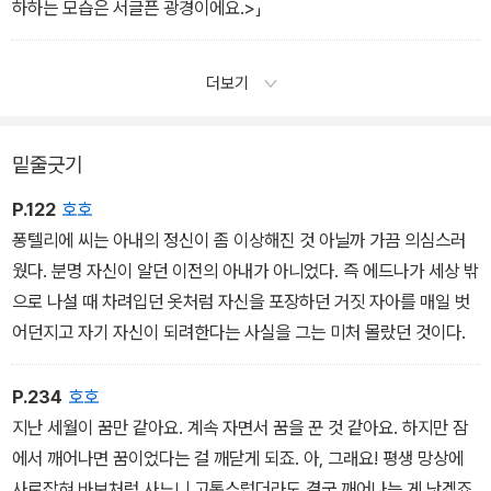
사랑하죠?」 에드나가 무릎으로 기어 라이즈 양 앞으로 다가왔다. 라
하하는 모습은 서글픈 광경이에요.>」
이즈 양은 에드나의 붉게 상기된 얼굴을 두 손으로 감쌌다.
「왜냐고요? 그 사람 머리카락은 갈색이고, 관자놀이 옆으로 자랐으니
더보기
까요. 그 사람이 눈을 떴다 감았다 깜빡이고, 코는 약간 삐뚤어져 있으
니까요. 입술이 두 개고 사각 턱이며, 어릴 때 야구를 너무 열심히 해
서 새끼손가락을 똑바로 펴지도 못하니까요. 왜냐하면…….」
밑줄긋기
P.122
호호
퐁텔리에 씨는 아내의 정신이 좀 이상해진 것 아닐까 가끔 의심스러
웠다. 분명 자신이 알던 이전의 아내가 아니었다. 즉 에드나가 세상 밖
으로 나설 때 차려입던 옷처럼 자신을 포장하던 거짓 자아를 매일 벗
어던지고 자기 자신이 되려한다는 사실을 그는 미처 몰랐던 것이다.
P.234
호호
지난 세월이 꿈만 같아요. 계속 자면서 꿈을 꾼 것 같아요. 하지만 잠
에서 깨어나면 꿈이었다는 걸 깨닫게 되죠. 아, 그래요! 평생 망상에
사로잡혀 바보처럼 사느니 고통스럽더라도 결국 깨어나는 게 낫겠죠.