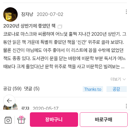
스레 주부 역할에 대한 거부로 이어져 남편 퐁텔리에를 당혹스럽게
말, 정말이지 바보 같은 남자군요. 퐁텔리에 씨가 나를 자유롭게 놔주
실천했다고 한다. 다른 실험적 사례로는 헬린과 스콧 니어링 부부의
만든다. <각성>에는 에드나와는 다른 유형의 여성도 등장한다. 휴양
는 그런 불가능한 일을 꿈꾸며 세월을 낭비하다니! 난 이제 퐁텔리에
잠자냥
2020-07-02
메뉴
'조화로운 삶'도 떠올려볼 수 있겠다. 한편으로 사르트르와 보부아르
지에서 친구가 된 아델 라티뇰인데, 라티뇰 부인은 2년 간격으로 세
씨가 마음대로 처분할 수 있는 소유물이 아니에요. 내 선택에 나 자신
의 '계약결혼'은 또다른 결혼에 대한 모색일 텐데, 조만간 보부아르에
2020년 상반기에 좋았던 책
자녀를 둔 상태에서 넷째를 가지려 한다. 그녀는 아이들의 어머니로
을 맡길 거예요. <로베르, 여기 있네. 이 여잘 데려가서 행복하게 살게
관한 페이퍼를 적으며 따로 생각해보려 한다...
코로나로 마스크와 씨름하며 어느덧 훌쩍 지나간 2020년 상반기. 그
서 행복을 느끼고 아내와 어머니 역할에 충실한 여성이다. 당시에 쓰
나. 이제 그 여자는 자네 것일세!>라고 한다면, 당신네 둘 다 비웃을
동안 읽은 책 가운데 특별히 좋았던 책을 ‘신간’ 위주로 골라 보았다.
던 표현에 따르면 아델은 ‘모성애가 넘치는 여성’(마더-우먼)이었고,
거예요.” (226쪽)이렇게 새로 태어난 에드나를 포용하기에 로베르는
물론 신간이 아님에도 아주 좋아서 이 리스트에 꼽을 수밖에 없었던
반면에 에드나는 그렇지 않은 여성이었다. 에드나는 두 아들을 사랑
너무도 평범한 남자이다. 아로뱅은 말할 것도 없다. 때문에 로베르의
책도 종종 있다. 도서관이 문을 닫는 바람에 비문학 부분 독서가 여느
했지만 때로는 그들의 존재를 까맣게 잊기도 했다. 에드나는 아델에
그 진부한 선택에 에드나는 ‘바보 같은 남자’라고 말하는 것이리라. 남
때보다 크게 줄었다(난 문학 위주로 책을 사고 비문학은 빌려보는 편
게 아이들을 위해서라면 목숨까지도 바칠 수 있지만 자기 자신만은
편 레옹스와 두 아들은 에드나 삶의 일부일 뿐이다. 그들은 ‘에드나의
이라서).소설 1. <티끌 같은 나>빅토리아 토카레바, 올해의 발견. 나
포기할 수 없다고 말한다. 그녀에게서 ‘나 자신’은 목숨보다도 더 소중
몸과 영혼을 소유할 수 있다고 생각’해서는 안 된다. 로베르와 아로뱅
더보기
는 요즘 신간 사보면 대부분 금세 팔아버리는 편인데 이 책은 도저히
한 것이었다.에드나에게 ‘나 자신’은 결혼생활에서 찾아질 수 없었다.
또한 마찬가지이다. 이렇게 에드나를 둘러싼 주위의 평범한 인물들에
공감 (
59
)
댓글 (5)
그럴 수가 없었다. 두고두고 읽으려고. 그뿐만이 아니라, 국내에 출간
‘아내’와 ‘어머니’는 그녀의 ‘나 자신’이 아니었다. 가까이에 있는 라티
비해 정신적으로 완전히 각성한 그녀가 이 답답한 현실에서 벗어나는
뒤로가
된 빅토리아 토카레바 다른 책들도(지만지에 나온 것뿐이라 비싼데
뇰 부부가 가장 이상적인 부부상을 보여주었지만 에드나는 그들 부부
기
길은 그 무렵, 그러니까 지금으로부터 100여 년 전에는 그리 많지 않
도) 모두 구매했다. 체호프와 윌리엄 트레버 그 어디쯤이 생각나는 이
의 삶을 끔찍하게 여겼고 아델에게는 연민을 느꼈다. 비록 로베르에
로쟈
2020-05-17
메뉴
다. 때문에 그녀는 저 먼 바다로 다시 팔을 저어 나아간다. 끝을 알 수
야기들. 조용조용 담담하게 오늘날 러시아 여성의 꿈과 욕망 삶을 이
게 열렬한 사랑의 감정을 느끼지만 로베르는 ‘당신을 떠납니다, 당신
보관함담기
선물하기
없는 세상으로 나아간다. 언젠가 에드나가 지어내어 들려줬던 이야
장바구니
바로구매
광교에서 읽는 세계문학
야기한다. 그러면서도 섬세하고 다정한 어조로 인간에 대한 연민을
을 사랑하기 때문에’라는 쪽지를 남기고 에드나를 떠난다. 설사 에드
기. ‘어느 날 밤 통나무배를 타고 연인과 함께 노를 저어 떠났지만 다
강의 공지다. 광교 갤러리아 문화센터에는 이번 여름에 5회에 걸쳐서