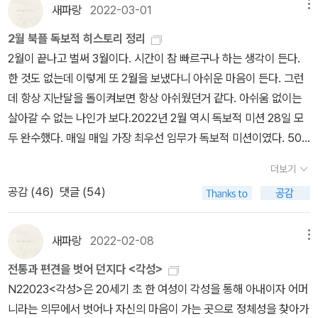
설명해 놓았다. 이런 관점이라면 미국의 여자들은 전부 다 질식해 제
새파랑
2022-03-01
메뉴
들이 상처 입고 지쳐 날개를 퍼덕이며 다시 지상으로 낙하하는 모습
명대로 살지 못했을 거 같지? 천만의 말씀이다. 낳자마자 이런 환경
은 서글픈 광경이에요.”( (174쪽)<각성>에서 에드나가 깨어나기 시
2월 북플 독보적 히스토리 정리
의 지배 아래 살면 스스로 남성에 의한 보호를 편하게 받아들이며 그
작한 계기, 즉 ‘우주 속 한 인간으로서 자신의 위치를 자각하고, 하나
2월이 끝나고 벌써 3월이다. 시간이 참 빠르구나 하는 생각이 든다.
게 자연스러운 현상인 것처럼 인식하는 경우가 대부분이다. <각성>
의 개인으로서 자신이 자기 내면과 주변 세계와 맺고 있는 관계’를 깨
한 것도 없는데 이렇게 또 2월을 보냈다니 아쉬운 마음이 든다. 그런
을 읽고 주인공 에드나 퐁텔리에의 부정에 흥분한 당시 여자들도 무
닫기 시작한 계기는 과연 무엇일까? 많은 이들이 로베르와의 사랑으
데 항상 지난달을 돌이켜보면 항상 아쉬웠던거 같다. 아쉬움 없이는
지하게 많았을 거라 생각한다. 우연히 이 책을 읽는 동안 우리나라의
로 인해 에드나가 이런 각성의 계기를 얻었다고 보는데, 나는 그런 관
살아갈 수 없는 나인가 보다.2022년 2월 역시 독보적 미션 28일 모
한 트랜스젠더가 명문학교인 청파여대에 입학하려다 재학생들의 비
점에 동의할 수 없다. 그런 해석이 조금 못마땅하다. <안나 카레니나
두 완수했다. 매일 매일 가장 최우선 임무가 독보적 미션이였다. 500
판으로 뜻을 꺾은 뉴스가 떴다. 고정관념이 그런 거고 언제나 무서운
>, <보바리 부인>도 마찬가지이다. 결혼한 여자가 예전의 권태로운
개까지 스템프를 모아보자~!그리고 지난달에 다짐한대로 책은 16권
것은 기득권과 권력이다. 무엇이든지 새로 시작하기가 그토록 어려운
더보기
생활에서 벗어나 자아를 깨닫고, 자기의 욕망을 발견하고 이전과 다
을 읽었고, 책도 숫자에 맞춰서 16권을 구매했다. 이렇게 다짐한대로
것. 그러나 구약성서에서 쓰여 있듯이 세상의 하늘 아래 새로운 것이
른 삶을 살게 되는 계기가 꼭 남자여야 할까? 그러고 보니 <채털리
공감 (
46
)
댓글 (54)
되는건 독서가 유일한것 같다. 삶도 이렇게 다짐한대로 되면 정말 좋
어디 있나. 책을 읽어가노라면 저절로 <인형의 집> 노라가 떠오른
부인의 연인>도 떠오른다. 이 작품들은 남자 작가가 썼기에, 남자를
을텐데 ㅎㅎ 1월보다는 2권 적게 읽었지만 독서에 있어서는 만족한
다. 작품은 뉴올리언스에서 남쪽으로 80킬로미터 쯤 떨어져 있는 그
만나 여성이 변화한다는 식으로 그리고 싶었을지도 모르겠다. 그리고
한달이었다.전작하기로 한 일곱 작가의 책은 여전히 공평하게 한작품
새파랑
2022-02-08
메뉴
랜드 아일 섬의 여름 별장에서 시작한다. 나는 첫 장면에서 존 벤빌의
그런 설정에 익숙해진 많은 비평가들이 <각성>의 에드나 또한 로베
씩 읽고 있다. 사실 한작품 더 읽고 싶은 작가가 있었지만 원칙을 위해
<바다>를 회상했다. 벤빌의 작품에서 보면, 여름휴가를 온 사람들 사
전통과 편견을 벗어 던지다 <각성>
르와의 사랑을 통해 새롭게 ‘각성’했다고 너무도 안일하게 해석한 것
서 참았다. 생각해보니 쓸데없는 원칙같긴 하다. (전작 리스트 : 윌리
이에서도 엄연하게 계급이 존재하는데, 첫째는 휴가지에 여름별장을
N22023<각성>은 20세기 초 한 여성이 각성을 통해 아내이자 어머
은 아닐까. 그러나 이 작품을 잘 살펴보면 에드나가 첫 번째로 ‘각
엄 트레버, 필립 로스, 나쓰메 소세키, 에밀 졸라, 로맹 가리, 프랑수아
보유한 족속들이고, 둘째가 별장을 통째로 세낸 사람이며, 셋째가 호
니라는 의무에서 벗어나 자신의 마음이 가는 곳으로 정체성을 찾아가
성’하는 계기, 즉 자신이 이제까지와는 다른 힘을 지닌 사람임을 깨닫
즈 사강, 가르시아 마르케스)‐-------‐------‐---------------2월