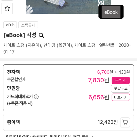
ePub
소득공제
[eBook] 각성
케이트 쇼팽
(지은이),
한애경
(옮긴이),
케이트 쇼팽
열린책들
2020-
01-17
전자책
8,700
원 + 430원
7,830
원
쿠폰할인가
쿠폰
만권당
첫 달 무료
6,656
원
카드최대혜택가
더보기
(+쿠폰 적용 시)
종이책
12,420
원