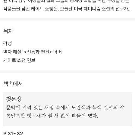
반 미국 남부 여성들의 삶과 그들의 정체성 확립을 위한 투쟁을 담은
작품들을 남긴 케이트 쇼팽은, 오늘날 미국 페미니즘 소설의 선구자
로 평가되고 있는 작가다.
목차
<각성>은 쇼팽의 대표작으로, 결혼한 상류층 여성인 28세의 젊은 부
인 에드나 퐁텔리에가 여름휴가로 머물게 된 섬 그랜드 아일에서 새
각성
로운 사랑에 눈을 뜨게 되고, 이를 계기로 자신의 독립적인 자아를 찾
역자 해설: <전통과 편견> 너머
아 나가는 과정의 이야기를 담고 있다.
케이트 쇼팽 연보
이 작품은 여성의 부도덕한 일탈을 그리며 당시 여성상에 어긋나는
책속에서
가치를 조장한다는 이유로 출간 후 독자들의 거센 반발에 부딪혔다.
결국 절판되었다가 쇼팽 사후 60여 년이 지나서야 비로소 페미니즘
첫문장
소설의 선구로 조명되며 찬사를 받기 시작했다. 오늘날까지 여러 대
문밖에 걸려 있는 새장 속에서 노란색과 녹색 깃털의 알
학에서 여성학과 문학 수업의 필수 도서로 읽히는 등 페미니즘 소설
록달록한 앵무새가 쉴 새 없이 떠들어 댔다.
의 대표 고전으로 높이 평가되고 있다.
P.31~32