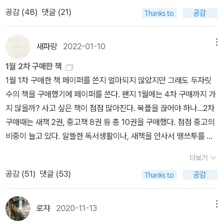
마도 이로 인해 케이트 쇼팽은 더이상 활발하게 창작활동을 하지 않
와주면서 그들의 말벗 역할을 하고 있는 20대 청년. 눈치 채셨지? 우
던 것을 지금 잃었고, 이제 막 눈뜬 열정이 거부당했다는 확신에 쓰라
택은 비극이 아니라 세상에 던지는 하나의 당찬 도전이 아닐까. 도덕
공감 (
48
)
댓글 (21)
로 사야겠다.Ps. 2022년 민음사 세계문학전집 캘린더 2월 필사 결
았던 것 같다. 이 소설을 읽은 나로썬 참으로 개탄할 일이다. 다시 한
리의 주인공 에드나 퐁텔리에 여사는 아들만 둘 둔 스물여덟 살 주부.
린 가슴이 미어졌다.- P98에드나는 평생 자기 생각이나 감정을 감추
적으로 파탄난 여자라는 손가락질을 받고 스스로 목숨을 끊어버리는
과 28권 중 16권은 읽은 책이었다.
번 생각하게 된다. 소설에 금기는 있어서는 안된다고. 소설은 어쩔수
이들이 수영을 하고 돌아오며 소설은 시작하는데, 사실 말이 수영이
는 데 익숙했고, 이를 입 밖에 낸 적이 결코 없었다. 또한 입 밖에 내려
‘안나’와 ‘엠마’와는 본질적으로 다른 것이다.에드나가 각성하는 두 번
없이 그 시대를 반영하기도 하지만 뛰어넘기도 해야한다. 이른바 '도
지 에드나는 어떻게 하면 사람의 몸이 물에 뜰 수 있다는 것인지를 이
새파랑
2022-01-10
메뉴
노력한 적도 없었다. 그 모든 감정과 생각은 자신에게 속한, 자신만의
째 계기는 라이즈 양이 연주한 피아노 음악이다. 에드나가 <고독>이
덕'도 넘어설 수 있는 것이 소설이다. 미디어와는 다르다. 현실에서 경
해하지 못하는 상태. 중간의 내용을 대폭 건너뛰어 이야기해서, 어느
것이었다. 에드나는 혼자서 이를 누릴 권리가 있었으며, 이는 그 누구
라고 이름 붙인 곡을 라이즈가 연주하자 그 음악을 듣고 에드나는 전
1월 2차 구매한 책
험할 수 없는 것도 소재로 할 수 있어야 한다고 생각한다. 그래야 상상
날 에드나 혼자 수영하는 법을 저절로 익히게 되고, 그러면서 보다 더
도 아닌 자신과 관련된 것이라 확신하고 있었다. - P102지난 세월이
율한다. 음악을 들은 뒤 감동에 빠진 에드나는 자신의 ‘존재가 영원한
1월 1차 구매한 책 페이퍼를 쓴지 얼마되지 않았지만 그래도 두자릿
력이 힘을 얻는다. 또한 그래서 소설은 독재자들에게 위험한 경계의
멀리 헤엄쳐나가고 싶은 충동이 인다. 바다에서 헤엄을 치며 어느 순
꿈만 같아요. 계속 자면서 꿈을 꾼 것 같아요. 하지만 잠에서 깨어나면
진리를 받아들일 자세가 된 것은 이번이 처음’이라고 느낀다. ‘파도가
수의 책을 구매했기에 페이퍼를 쓴다. 왠지 1월에는 4차 구매까지 가
대상이었다. 누군가의 상상력에 한계를 두는것은 누구에게도 권리가
간 더 이상 먼 바다로 가면 다시는 돌아오지 못하겠다는 두려움이 왈
꿈이었다는 걸 깨닫게 되죠. 아, 그래요! 평생 망상에 사로잡혀 바보처
매일 그녀의 아름다운 몸을 때리듯, 바로 열정 그 자체가 그녀의 영혼
지 않을까? 사고 싶은 책이 점점 많아진다. 북플을 끊어야 하나...2차
없다. 다만 예술과 소설에 한해서 그런 자율권이 주어져야 한다고 나
칵 솟았던 것을 기점으로, 에드나의 의식은 돌변한다. 남편에 대한 복
럼 사느니 고통스럽더라도 결국 깨어나는 게 낫겠죠.- P234
에서 깨어나 영혼을 압도하며 뒤흔든다’. 에드나는 전율하고, 숨도 쉴
구매때는 새책 2권, 중고책 8권 등 총 10권을 구매했다. 점점 중고의
는 믿는다. (그 외의 것은 법의 테두리 안에 있다.) 지금의 금기가 다
종을 당연한 미덕으로 여기던 에드나는 남편 레옹스 퐁텔리에가 “당
수 없다. 라이즈가 에드나만이 음악을 제대로 들을 줄 안다고 말한 부
비중이 늘고 있다. 알뜰한 독서생활이나, 새책을 안사서 땡쓰투를 잘
음 세계에서는 다른 것일수도 있다. 시대에 발이 묶인 독자는 작가에
신은 당장 방으로 가.”라고 말하자, “다시는 나한테 그런 식으로 명령
분은 그래서 의미심장하다. 그녀는 음악으로 영혼이 깨어남을 느낀
못하고 있다.구매한 책들을 간단히 소개해 보자면1. 루시 골트 이야기
게 족쇄를 채우는 오만함을 경계해야한다. 작품은 인간보다 생명이
하지 말아요.”라고 대꾸하기 시작해, 여태까지는 최고의 남편이고 더
더보기
것이다. 그러니까 결국 에드나는 전에는 불가능했던 바다 수영을 해
: 윌리엄 트레버 2. 밀회(새책) : 윌리엄 트레버 <여름의 끝>을 읽고 ˝
길고 시대를 넘어서 재평가된다.줄거리는 이렇다. 사업을 하는 남편
이상 훌륭한 남자는 없는 걸로 알았다가 이젠 자기 자신만의 “삶의 희
공감 (
51
)
댓글 (53)
내고 ‘육체’의 해방을 맞이하며, 라이즈의 연주를 듣고 ‘정신’이 깨어
윌리엄 트레버˝의 팬이 되었다. 국내 출판된 책은 다 모아야 겠다. 그
과 두 아이를 두고 남부러울것 없이 살아가던 '에드나 퐁텔리에'는 휴
열”에 대하여 고민하기 시작한다. 물론 “삶의 희열”이란 구체적인 단
난 것이다. 에드나가 본격적으로 그림을 그리게 되는 것도 피아노 연
의 국내책 표지들도 하나같이 좋다.3. 여름비 : 마르그리트 뒤라스 ˝
양지에서 '로베르'라는 청년을 만나 자주 함께 시간을 보내게 된다. 그
어는 책 저 뒤편에 나오니, ‘자신만의 삶’으로 대체해 이해해도 충분히
주를 듣고 난 다음이다. 이 무렵에 모호하고 막연하기만 했던 로베르
뒤라스˝의 작품에 ˝백수린˝작가님의 번역이라니 안살 수 없었다. 그
로쟈
2020-11-13
메뉴
러다 '로베르'를 점점 좋아하게 되고 그 또한 마찬가지였다. 하지만 자
좋다. 앞에서 언급한 <인형의 집> 노라가 바로 이 지점에서 집구석
에 대한 감정 또한 확신하게 된다. 그러니까 로베르에 대한 사랑을 확
러고 보니 최근에 여름이 들어간 제목의 책이 끌리는것 같다.4. 플로