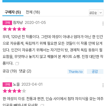
만, 19세기에 쓰였다고는 믿기지 않는 이 작품의 진보적인 인식과 통
찰, 세련된 서술 등은 오늘날까지도 독자들에게 깊은 공감대와 감동
구매자 (5)
전체 (18)
을 자아낸다. <부도덕한 소설>에서 <페미니즘 소설의 대표 고전>으
잠자냥
2020-01-05
로 작가 사후 60여 년 만에 빛을 본 걸작 『각성』이 출간되었을 때, 당
메뉴
시 비평가들은 이 작품을 <도덕관념이 없는 소설>이자 <병적이고 천
무려, 120년 전 작품이다. 그런데 여성이 아내나 엄마가 아닌 한 인간
박하며 공감할 수 없는 소설>이라고 비판했다. 금기시되던 여성의 성
으로 자유롭게, 독립하기 위해 필요한 모든 것들이 이 작품 안에 담겨
적 욕망과 일탈을 다루며 당시 여성상에 맞지 않는 가치를 조장한다
있다. 인간이 자유롭기 위해서는 자기만의 방, 경제적 독립 등등이 필
는 이유로 수많은 독자들이 이 작품에 거센 비난을 퍼부었다. 결국 출
요함을, 무엇하나 놓치지 않고 꿰뚫어 본 케이트 쇼팽. 진정 대단한 작
간이 금지되기에 이르렀고, 쇼팽이 살던 세인트루이스의 예술가 협회
품이다.
에서 그녀의 이름이 제명되었으며, 도서관에서 그녀의 책을 비치하기
공감 (
19
)
댓글 (2)
를 거부하기도 했다. 이후 출간 예정이던 그녀의 세 번째 단편집 역시
곧 알 수 없는 이유로 출간이 취소되고, 충격에 휩싸인 쇼팽은 전처럼
노을
2023-04-01
왕성한 창작 활동을 하지 않다가 1904년에 뇌출혈로 생을 마감했다.
메뉴
그리하여 이 책은 절판되었다가 쇼팽 사후 60여 년이 지나 1970년
대 여성 해방 운동 이후 본격적으로 재평가되었다. 출간 당시엔 <부
한 여성의 각성. 전통과 편견, 인습 사이에서 점차 자의식을 갖는 여주
도덕>한 것으로 여겨졌던 이 작품의 페미니즘적 가치가 주목되면서,
인공을 빼어나게 묘사함.