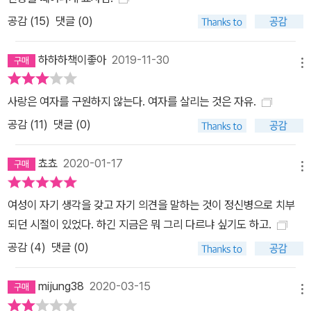
현대 페미니즘 소설의 선구로 조명되며 찬사를 받기 시작했다. 비록
공감 (
15
)
댓글 (0)
쇼팽은 스스로를 여권 신장론자나 여성 참정권 운동가로 표방한 적은
없었으나, 가부장적 사회 속에서 여성이 자신을 독립된 한 인간으로
하하하책이좋아
2019-11-30
메뉴
인식하고 온전한 주체로 살아가기 위해 고투해 가는 과정을 생생하고
섬세한 필치로 보여 주었다는 점에서 중요한 페미니즘적 의미를 지닌
사랑은 여자를 구원하지 않는다. 여자를 살리는 것은 자유.
다고 할 수 있다. 오늘날 케이트 쇼팽은 미국 문학사에서 가장 중요한
공감 (
11
)
댓글 (0)
작가 중 하나로 언급되고 있으며, 특히 『각성』은 페미니즘 소설의 대
표 고전으로 많은 이들의 사랑을 받고 있다. 미국 남부의 독특하고 이
쵸쵸
2020-01-17
국적인 문화를 담은 소설 이 작품은 미국 남부 루이지애나주의 최대
메뉴
도시인 뉴올리언스와 그 근처의 섬 그랜드 아일을 배경으로 하고 있
여성이 자기 생각을 갖고 자기 의견을 말하는 것이 정신병으로 치부
다. 프랑스계 이민자들이 많이 거주하는 지역인 뉴올리언스는 당시
되던 시절이 있었다. 하긴 지금은 뭐 그리 다르냐 싶기도 하고.
프랑스풍의 크리올(미국에 정착한 프랑스계나 스페인계 귀족의 후손
공감 (
4
)
댓글 (0)
들) 문화가 지배적인, 남부 무역과 상업의 중심지였다. 그런 만큼 이
작품에는 프랑스식의 명칭과 풍습, 크리올 사람들의 삶과 문화가 곳
mijung38
2020-03-15
곳에 생생하게 묘사되어 있다. 프랑스계 귀족 혈통의 어머니와 아일
메뉴
랜드 출신의 사업가인 아버지 사이에서 태어난 케이트 쇼팽은, 스무