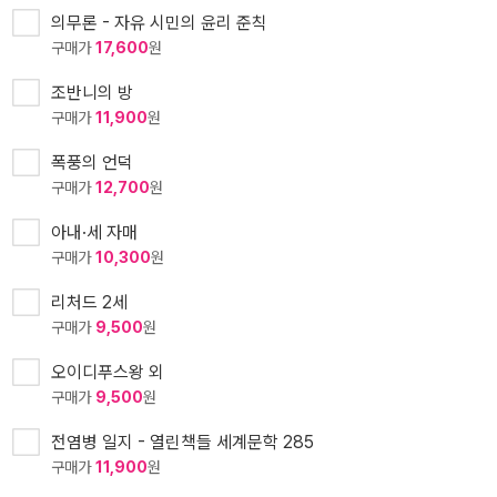
의무론 - 자유 시민의 윤리 준칙
구매가
17,600
원
조반니의 방
구매가
11,900
원
폭풍의 언덕
구매가
12,700
원
아내·세 자매
구매가
10,300
원
리처드 2세
구매가
9,500
원
오이디푸스왕 외
구매가
9,500
원
전염병 일지 - 열린책들 세계문학 285
구매가
11,900
원