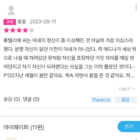
동아에서 여성들을 대상으로 천만 원의 상금을 건 1회 장편소설 공모
떠받들고, 남편을 공경하며, 한 개인으로서의 자신의 특권을 없애고,
품을 만나 보시기 추천드립니다.
메뉴
에 당선해 등단한 박완서 선생이 있지만 19세기에 나이 마흔이면 지
가정의 수호천사가 되어 날개를 펼치는 걸 신성한 특권으로’ 여기며
금 나이로 환갑은 훌쩍 넘겼지 않을까? 하여간 케이트 쇼팽은 1904
호호
2023-09-11
이런 역할에 만족해하는 여성들과 거리가 아주 멀다. 아들들을 사랑
년 쉰네 살에 죽을 때까지 겨우 14년 동안만 작가로 활동하며 두 편의
하나, ‘그 사랑에는 뭔가 변덕스럽고 충동적인 구석’이 있어서 가끔 두
장편소설과 다수의 단편을 발표하는데, <각성 Awakening>은 이이
퐁텔리에 씨는 아내의 정신이 좀 이상해진 것 아닐까 가끔 의심스러
아들을 뜨겁게 품에 안지만, 때로는 아이들의 존재를 까맣게 잊어버
의 마지막 작품이기도 하고, 대표작이며 문제작으로 일컫는단다. 쇼
웠다. 분명 자신이 알던 이전의 아내가 아니었다. 즉 에드나가 세상 밖
리기도 한다. 아이들과 떨어져 지내도 어쩌다 못 견디게 보고 싶을 때
팽이 스무 살 이후에 살았던 뉴올리언스와 루이지애나에는 프랑스,
으로 나설 때 차려입던 옷처럼 자신을 포장하던 거짓 자아를 매일 벗
만 제외하고는 아이들을 그다지 그리워하지도 않는다. ‘아이들의 부
스페인에서 이민 오거나, 캐나다에 살던 프랑스계 이민들의 재 이민
어던지고 자기 자신이 되려한다는 사실을 그는 미처 몰랐던 것이다.-
재는 아무 생각 없이 받아들였던 모성애의 책임에서 그녀를 해방시켜
이 상류계층을 이루어 살던 곳이었다고 한다. 그래서 그런지 이 책 <
P122지난 세월이 꿈만 같아요. 계속 자면서 꿈을 꾼 것 같아요. 하지
주는 측면’(42쪽)도 있는 것이다.라티뇰 부인과 거리감이 있다고 해
각성>에도 주요 등장인물은 빠짐없이 프랑스 어를 적어도 알아듣거
만 잠에서 깨어나면 꿈이었다는 걸 깨닫게 되죠. 아, 그래요! 평생 망
서 독립적이고 당당하지만 어딘가 삐딱해 세상과 불화하는 피아니스
더보기
나 심지어 능숙하게 구사하는 장면들이 일관되게 나온다. 흔히 미국
상에 사로잡혀 바보처럼 사느니 고통스럽더라도 결국 깨어나는 게 낫
트 ‘라이즈’ 양과도 완벽하게 마음을 터놓고 지내는 사이가 되지는 못
하면 유럽에 비해 진보적인 기분이 들고는 하지만 19세기의 미국은
공감 (
0
)
댓글 (0)
겠죠.- P234
한다. 그래도 에드나는 라이즈에게는 조금 마음을 여는데, 아마도 라
유럽보다 훨씬 보수, 반동적인 지역이었다. 이 책에서도 여성, 이중에
이즈가 에드나의 독립적인 면을 비롯해 뭇 여성들과 다른 면을 꿰뚫
서 결혼한 여성들의 미덕은 자식을 우상처럼 떠받들고 남편을 공경하
어보았기 때문일 것이다. 그래서 라이즈는 에드나에게 그녀의 날개가
며 한 개인으로서의 자신을 없애고 가정의 수호천사가 되어 (암탉처
쓰기
마이페이퍼 (11편)
얼마나 튼튼한지 보겠다면서 이렇게 말한 것이리라. “전통과 편견이
럼2) 날개를 펼쳐 가정과 집안 살림을 보호하는 것이라고 자상하게
라는 평원 위로 날아오르려는 새는 강한 날개를 가져야 해요. 약한 새