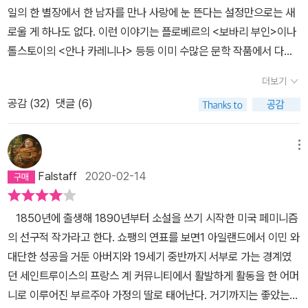
일의 한 별장에서 한 남자를 만나 사랑에 눈 뜬다는 설정만으로는 새
로울 게 하나도 없다. 이런 이야기는 플로베르의 <보바리 부인>이나
톨스토이의 <안나 카레니나> 등등 이미 수많은 문학 작품에서 다루
고 있다. 사랑 없는, 무미건조한 결혼생활을 하던 유부녀 주인공이 한
더보기
남자를 만나 육체와 정신적으로 만족하는 사랑을 하고, 자기 내면의
공감 (
32
)
댓글 (6)
목소리, 자기의 욕망에 깨달음 같은 것을 얻지만 결국 파멸로 치닫는
그런 이야기. 이른바 여성의 ‘부도덕한 일탈’을 소재로 삼은 이야기는
너무나도 흔하다.그러나 같은 이야기에, 비슷한 결말을 맞이해도 그
메뉴
과정을 어떻게 그리느냐에 따라 완전히 다른 작품이 된다. 플로베르
Falstaff
2020-02-14
나 톨스토이와 달리 케이트 쇼팽은 여성이기에 <보바리 부인>의 ‘엠
마’나 <안나 카레니나>의 ‘안나’와 비슷한 과정을 겪어도 전혀 다른
1850년에 출생해 1890년부터 소설을 쓰기 시작한 미국 페미니즘
인물인 ‘에드나’를 창조할 수 있었던 게 아닐까. 에드나와 그녀가 사랑
의 선구적 작가라고 한다. 쇼팽의 연표를 보면1 아일랜드에서 이민 와
하는 ‘로베르’와의 관계도 ‘안나-브론스키’, ‘엠마-로돌프’ 또는 ‘엠마-
대단한 성공을 거둔 아버지와 19세기 중반까지 서부로 가는 경계였
레옹’과의 관계와 비슷한 것 같아도 사뭇 다르다. 에드나는 여름 별장
던 세인트루이스의 프랑스 계 커뮤니티에서 활발하게 활동을 한 어머
에서 만난 로베르에게 호감과 사랑을 느끼지만 그와의 사랑은 성적인
니로 이루어진 부르주아 가정의 딸로 태어난다. 거기까지는 좋았는데
결합이 배제되어 있다. 오히려 에드나는 로베르에게 사랑을 느낀 뒤