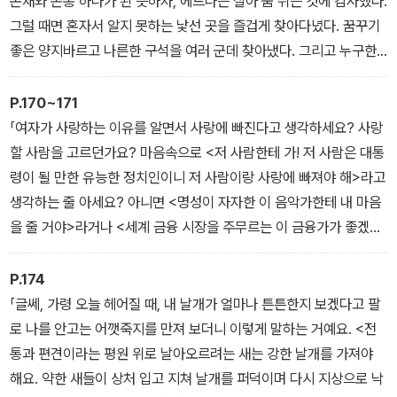
존재와 온통 하나가 된 듯하자, 에드나는 살아 숨 쉬는 것에 감사했다.
그럴 때면 혼자서 알지 못하는 낯선 곳을 즐겁게 찾아다녔다. 꿈꾸기
좋은 양지바르고 나른한 구석을 여러 군데 찾아냈다. 그리고 누구한
테도 방해받지 않고 혼자 꿈을 꾼다는 게 얼마나 행복한 일인지 새삼
깨달았다.
P.170~171
이유는 알 수 없지만 불행하다고 생각한 날들도 있었다. 그럴 때면 기
「여자가 사랑하는 이유를 알면서 사랑에 빠진다고 생각하세요? 사랑
쁨과 슬픔, 삶과 죽음에 아무런 의미가 없어 보였다. 인생이란 기이한
할 사람을 고르던가요? 마음속으로 <저 사람한테 가! 저 사람은 대통
아수라장 같고, 피할 길 없는 종말을 향해 맹목적으로 꿈틀꿈틀 기어
령이 될 만한 유능한 정치인이니 저 사람이랑 사랑에 빠져야 해>라고
가는 벌레와도 같았다. 그런 날이면 에드나는 그림을 그릴 수도 없었
생각하는 줄 아세요? 아니면 <명성이 자자한 이 음악가한테 내 마음
고, 맥박이 뛰고 피를 뜨겁게 하는 공상을 할 수도 없었다.
을 줄 거야>라거나 <세계 금융 시장을 주무르는 이 금융가가 좋겠어
>라거나?」
「일부러 제 말을 왜곡하는군요, ma reine(여왕 마마). 로베르를 사랑
P.174
하세요?」
「글쎄, 가령 오늘 헤어질 때, 내 날개가 얼마나 튼튼한지 보겠다고 팔
「물론이죠.」 에드나가 말했다. 처음으로 이 사실을 인정하자, 에드나
로 나를 안고는 어깻죽지를 만져 보더니 이렇게 말하는 거예요. <전
의 얼굴이 화끈거리며 군데군데 붉어졌다.
통과 편견이라는 평원 위로 날아오르려는 새는 강한 날개를 가져야
「왜죠?」 그녀의 친구가 물었다. 「사랑하면 안 되는 사람인데, 왜 그를
해요. 약한 새들이 상처 입고 지쳐 날개를 퍼덕이며 다시 지상으로 낙