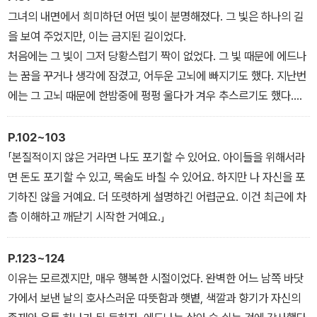
이 책을 번역한 한국기술교육대학교의 한애경 교수는 섬세하고 시적
그녀의 내면에서 희미하던 어떤 빛이 분명해졌다. 그 빛은 하나의 길
인 쇼팽의 문체를 정제된 한국어로 세심하게 옮겼다. 번역 원본으로
을 보여 주었지만, 이는 금지된 길이었다.
는 2018년 출간된 노튼 비평판을 사용했다.
처음에는 그 빛이 그저 당황스럽기 짝이 없었다. 그 빛 때문에 에드나
는 꿈을 꾸거나 생각에 잠겼고, 어두운 고뇌에 빠지기도 했다. 지난번
에는 그 고뇌 때문에 한밤중에 펑펑 울다가 겨우 추스르기도 했다.
간단히 말해, 퐁텔리에 부인은 우주 속 한 인간으로서 자신의 위치를
자각하고, 하나의 개인으로서 자신이 자기 내면과 주변 세계와 맺고
P.102~103
있는 관계에 대해 깨닫기 시작했던 것이다. 이것은 스물여덟 살 여자
「본질적이지 않은 거라면 나도 포기할 수 있어요. 아이들을 위해서라
의 영혼이 깨닫기에는 너무나 심오한 지혜처럼 보일 수도 있었다. 어
면 돈도 포기할 수 있고, 목숨도 바칠 수 있어요. 하지만 나 자신을 포
쩌면 성령이 여성에게 보통 내려 주는 어떤 미덕보다 더 큰 것이었다.
기하진 않을 거예요. 더 또렷하게 설명하긴 어렵군요. 이건 최근에 차
그러나 모든 시작, 특히 하나의 세계의 시작은 필연적으로 모호하고
츰 이해하고 깨닫기 시작한 거예요.」
복잡하고 혼란스러우며 극도로 불안할 수밖에 없다. 우리 가운데 몇
명이나 이러한 시작을 이겨 내고 일어서는가! 얼마나 많은 영혼이 그
P.123~124
격렬한 혼돈 속에 스러지는가!
이유는 모르겠지만, 매우 행복한 시절이었다. 완벽한 어느 남쪽 바닷
가에서 보낸 날의 호사스러운 따뜻함과 햇볕, 색깔과 향기가 자신의