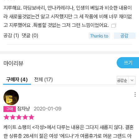
살 때 루이지애나주 출신의 크리올 남편과 결혼하여 9년 동안 뉴올리
지루해요. 마담보바리, 안나카레리나, 인생의 베일과 비슷한 내용이
언스에서 거주하게 되었다. 이 이국적인 도시에서 지낸 9년간의 생활
라 새로울것없는건 알고 시작했지만 그 세 작품에 비해 너무 재미없
은 이후 쇼팽의 작품에 커다란 영향을 미쳤다. 그녀의 작품 대부분이
고 지루했어요 .특별할 것없는 그저 그런 느낌이었어요.
뉴올리언스를 비롯한 루이지애나 지역을 배경으로 하고 있으며, 그곳
공감 (
1
)
댓글 (0)
사람들의 삶과 문화, 특히 프랑스계 크리올 문화의 특색을 생생하게
다루고 있다는 점에서 쇼팽은 남부 로컬 작가로서의 성격 역시 강하
게 지니고 있다. 그런 의미에서 『각성』은 20세기로 이어지는 위대한
쓰기
마이리뷰
미국 남부 문학의 앞선 계보가 되는 작품이기도 하다. 열린책들에서
는 이 작품의 지방적 특색을 드러내는 원문 속의 프랑스어를 구분할
구매자 (4)
전체 (17)
수 있도록 표기하여, 독자들이 작품의 분위기와 질감을 더욱 생생하
게 느낄 수 있도록 했다.
메뉴
잠자냥
2020-01-09
케이트 쇼팽의 <각성>에서 다루는 내용은 그다지 새롭지 않다. 결혼
한 상류층 28세의 젊은 여성 ‘에드나’가 여름휴가로 머문 그랜드 아