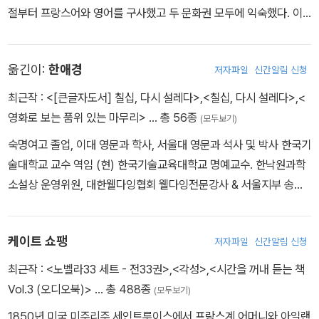
절부터 프랑스어와 영어를 구사했고 두 문화권 모두에 익숙했다. 이
는 훗날 쇼팽의 작품 세계에 큰 영향을 미쳤다. 1855년부터 1868년
까지 세인트루이스의 여성 가톨릭 사립학교인 성심 아카데미를 다닐
옮긴이:
한애경
저자파일
신간알림 신청
무렵에는 아버지와 외할머니를 모두 여의고 힘든 시간을 보냈다. 18
70년에는 사교모임에서 만난 부유한 가문의 아들 오스카 쇼팽과 결
최근작 :
<[큰글자도서] 칠십, 다시 설레다>
,
<칠십, 다시 설레다>
,
<
혼해 뉴올리언스에서 9년간 여섯 명의 자녀를 낳았다. 이곳에서의 생
영화로 보는 품위 있는 마무리>
… 총 56종
(모두보기)
활은 쇼팽의 작품 전반에 중요한 배경이 되었다. 이후 남편의 면화 중
숙명여고 졸업, 이대 영문과 학사, 서울대 영문과 석사 및 박사 한국기
개 사업 실패로 재정적 문제를 겪으며 1879년 루이지애나주 북서부
술대학교 교수 역임 (현) 한국기술교육대학교 명예교수. 한낙원과학
의 작은 프랑스계 이주민 마을 클라우티어빌로 이사했다. 1882년 남
소설상 운영위원, 대한웰다잉협회 웰다잉전문강사 & 서울지부 송파
편 오스카가 말라리아로 사망하자 여섯 자녀를 데리고 세인트루이스
지회장. <위대한 개츠비>, <사일러스 마너> 포함 공동 저역서 48권
로 돌아갔지만 1885년 어머니마저 세상을 떠나고, 연이은 불행에 우
울증을 앓는다. 쇼팽은 이때부터 본격적인 글쓰기를 시작한다. 잡지
케이트 쇼팽
저자파일
신간알림 신청
및 지역 신문에 단편소설이나 동화 등을 발표하다가, 첫 장편소설 『잘
최근작 :
<노벨라33 세트 - 전33권>
,
<각성>
,
<시간을 꺼내 듣는 책
못』(1890) 출간을 시작으로 첫 번째 단편집 『바이유 사람들』(189
Vol.3 (오디오북)>
… 총 488종
4), 두 번째 단편집 『아카디의 밤』(1897), 『각성』(1899)에 이르기
(모두보기)
까지 약 15년 동안 두 편의 장편소설과 100편이 넘는 단편소설을 썼
1850년 미국 미주리주 세인트루이스에서 프랑스계 어머니와 아일랜