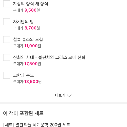
지상의 양식·새 양식
구매가
9,500
원
자기만의 방
구매가
8,700
원
셜록 홈스의 모험
구매가
11,900
원
신화의 시대 - 불핀치의 그리스 로마 신화
구매가
17,500
원
고함과 분노
구매가
13,500
원
더보기
이 책이 포함된 세트
[세트] 열린책들 세계문학 200권 세트