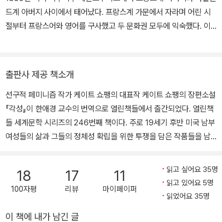
다. 특히 그의 대표작 『각성』은 당시 부도덕한 여성상을 그렸다는 이
드계 아버지 사이에서 태어났다. 프랑스계 가문에서 자라며 어린 시
유로 수많은 평론가의 혹평과 독자의 항의로 절판되었다가, 1960년
절부터 프랑스어와 영어를 구사했고 두 문화권 모두에 익숙했다. 이
대 후반이 되어서야 재발견되어 페미니즘 고전으로 새로운 빛을 보게
는 훗날 쇼팽의 작품 세계에 큰 영향을 미쳤다. 1855년부터 1868년
되었다.
까지 세인트루이스의 여성 가톨릭 사립학교인 성심 아카데미를 다닐
무렵에는 아버지와 외할머니를 모두 여의고 힘든 시간을 보냈다. 18
출판사 제공 책소개
70년에는 사교모임에서 만난 부유한 가문의 아들 오스카 쇼팽과 결
선구적 페미니즘 작가 케이트 쇼팽의 대표작 케이트 쇼팽의 장편소설
혼해 뉴올리언스에서 9년간 여섯 명의 자녀를 낳았다. 이곳에서의 생
『각성』이 한애경 교수의 번역으로 열린책들에서 출간되었다. 열린책
활은 쇼팽의 작품 전반에 중요한 배경이 되었다. 이후 남편의 면화 중
들 세계문학 시리즈의 246번째 책이다. 주로 19세기 후반 미국 남부
개 사업 실패로 재정적 문제를 겪으며 1879년 루이지애나주 북서부
여성들의 삶과 그들의 정체성 확립을 위한 투쟁을 담은 작품들을 남
의 작은 프랑스계 이주민 마을 클라우티어빌로 이사했다. 1882년 남
긴 케이트 쇼팽은, 오늘날 미국 페미니즘 소설의 선구자로 평가되고
편 오스카가 말라리아로 사망하자 여섯 자녀를 데리고 세인트루이스
있는 작가다. 『각성』은 쇼팽의 대표작으로, 결혼한 상류층 여성인 28
로 돌아갔지만 1885년 어머니마저 세상을 떠나고, 연이은 불행에 우
읽고 싶어요 35명
18
17
11
세의 젊은 부인 에드나 퐁텔리에가 여름휴가로 머물게 된 섬 그랜드
울증을 앓는다. 쇼팽은 이때부터 본격적인 글쓰기를 시작한다. 잡지
읽고 있어요 5명
100자평
리뷰
마이페이퍼
아일에서 새로운 사랑에 눈을 뜨게 되고, 이를 계기로 자신의 독립적
및 지역 신문에 단편소설이나 동화 등을 발표하다가, 첫 장편소설 『잘
읽었어요 35명
인 자아를 찾아 나가는 과정의 이야기를 담고 있다. 이 작품은 여성의
못』(1890) 출간을 시작으로 첫 번째 단편집 『바이유 사람들』(189
이 책에 내가 남긴 글
부도덕한 일탈을 그리며 당시 여성상에 어긋나는 가치를 조장한다는
4), 두 번째 단편집 『아카디의 밤』(1897), 『각성』(1899)에 이르기