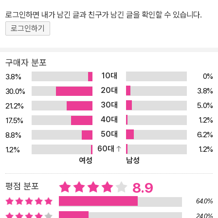
이유로 출간 후 독자들의 거센 반발에 부딪혔다. 결국 절판되었다가
까지 약 15년 동안 두 편의 장편소설과 100편이 넘는 단편소설을 썼
로그인하면 내가 남긴 글과 친구가 남긴 글을 확인할 수 있습니다.
쇼팽 사후 60여 년이 지나서야 비로소 페미니즘 소설의 선구로 조명
다. 특히 그의 대표작 『각성』은 당시 부도덕한 여성상을 그렸다는 이
로그인하기
되며 찬사를 받기 시작했다. 오늘날까지 여러 대학에서 여성학과 문
유로 수많은 평론가의 혹평과 독자의 항의로 절판되었다가, 1960년
학 수업의 필수 도서로 읽히는 등 페미니즘 소설의 대표 고전으로 높
대 후반이 되어서야 재발견되어 페미니즘 고전으로 새로운 빛을 보게
구매자 분포
이 평가되고 있다. 이 책을 번역한 한국기술교육대학교의 한애경 교
되었다.
10대
0%
3.8%
수는 섬세하고 시적인 쇼팽의 문체를 정제된 한국어로 세심하게 옮겼
20대
3.8%
30.0%
다. 번역 원본으로는 2018년 출간된 노튼 비평판을 사용했다. 오롯이
30대
5.0%
21.2%
<자기 자신>으로 살기 원했던 한 여성의 이야기 부유한 사업가와 결
40대
혼하여 겉으로는 <정상적이고 행복한> 가정을 꾸리고 살아가는 에드
1.2%
17.5%
나. 남편과 함께 미국 남부에 있는 뉴올리언스 근처의 섬 그랜드 아일
50대
6.2%
8.8%
에서 여름휴가를 보내게 된다. 그곳의 자유로운 공기와 탁 트인 바다,
60대
1.2%
1.2%
여성
남성
휴가지에서 만난 사람들의 관능적이고 솔직한 인간관계, 스스로를 돌
아보는 사색의 시간을 겪으면서, 에드나는 오랜 세월 억눌린 채 잠들
8.9
평점 분포
어 있던 자기 안의 열망들에 조금씩 귀를 기울이기 시작한다. 그리고
그곳 별장 주인의 아들인 매력적인 청년 로베르에게 사랑을 느끼게
64.0%
된다. 지금까지 여성으로서, 그리고 어머니로서 세상의 기대치에 맞
24.0%