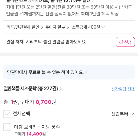
알라딘 만권당 삼성카드, 알라딘 15% 청구 할인
최대 1만원 또는 2만원 할인(전월 30만원 또는 60만원 이용 시) / 카드
발급월 +1개월까지는 전월 실적이 없어도 최대 1만원 혜택 제공
카드/간편결제 할인
무이자 할부
소득공제 400원
관심 저자, 시리즈의 출간 알림을 받아보세요
신청
만권당에서
무료
로 볼 수 있는 책이 있어요.
열린책들 세계문학 (총 277권)
신간알림 신청
총
1
권, 구매가
8,700
원
전체선택
신간부터
마담 보바리 - 지방 풍속
구매가
14,400
원