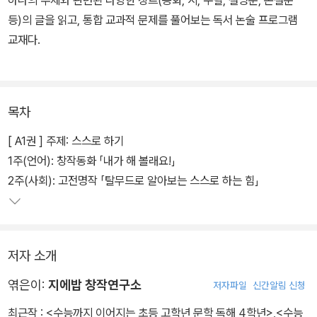
하나의 주제와 관련된 다양한 장르(동화, 시, 수필, 설명문, 논설문
등)의 글을 읽고, 통합 교과적 문제를 풀어보는 독서 논술 프로그램
교재다.
목차
[ A1권 ] 주제: 스스로 하기
1주(언어): 창작동화 「내가 해 볼래요!」
2주(사회): 고전명작 「탈무드로 알아보는 스스로 하는 힘」
저자 소개
엮은이:
지에밥 창작연구소
저자파일
신간알림 신청
최근작 :
<수능까지 이어지는 초등 고학년 문학 독해 4학년>
,
<수능