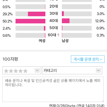
20대
0%
0.5%
30대
3.0%
29.2%
40대
12.9%
50.2%
50대
0.9%
2.4%
60대
0.3%
0.6%
여성
남성
100자평
게시물 운영 원칙
카테고리
현재
0
/280byte (한글 140자 이내)