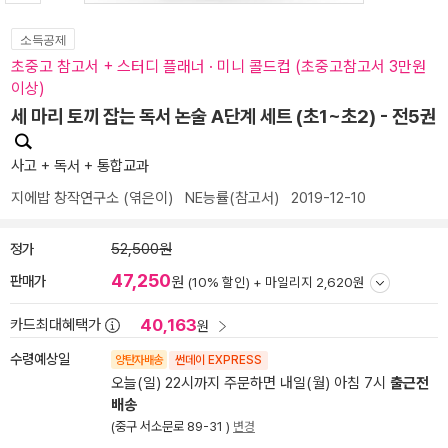
소득공제
초중고 참고서 + 스터디 플래너 · 미니 콜드컵 (초중고참고서 3만원
이상)
세 마리 토끼 잡는 독서 논술 A단계 세트 (초1~초2) - 전5권
사고 + 독서 + 통합교과
지에밥 창작연구소
(엮은이)
NE능률(참고서)
2019-12-10
정가
52,500원
47,250
판매가
원
(10% 할인) +
마일리지 2,620원
40,163
카드최대혜택가
원
수령예상일
양탄자배송
썬데이 EXPRESS
오늘(일) 22시까지 주문하면 내일(월) 아침 7시
출근전
배송
(중구 서소문로 89-31 )
변경