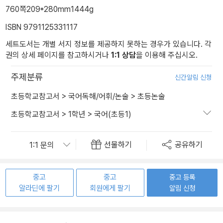
760쪽
209*280mm
1444g
ISBN 9791125331117
세트도서는 개별 서지 정보를 제공하지 못하는 경우가 있습니다. 각
권의 상세 페이지를 참고하시거나
1:1 상담
을 이용해 주십시오.
주제분류
신간알림 신청
초등학교참고서
>
국어독해/어휘/논술
>
초등논술
초등학교참고서
>
1학년
>
국어(초등1)
선물하기
공유하기
중고
중고
중고 등록
알라딘에 팔기
회원에게 팔기
알림 신청