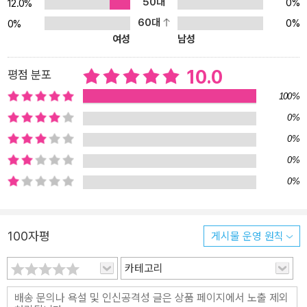
50대
0%
12.0%
력으로 독자들을 사로잡은 댄 샌탯의 이야기는 바로 이 질문에서 시
60대
0%
0%
작됩니다. 높은 곳을 좋아하는 둥근 알, 험프티 덤프티 담에서 ‘쿵’ 추
여성
남성
락한 뒤에 펼쳐진 놀라운 스토리! 주인공 험프티 덤프티는 둥글고 깨
지기 쉬운 알이지만 놀랍게도 높은 곳을 좋아합니다. 하늘을 나는 새
10.0
평점 분포
들을 가까이에서 관찰하기를 아주 좋아하기 때문이지요. 하지만 높은
100%
담에서 떨어져 무참히 부서지고 난 뒤, 험프티 덤프티는 높은 곳을 두
0%
려워하게 됩니다. 너무 무섭고 겁이 나서 좋아하는 새를 가까이에서
볼 수도, 즐겨 먹는 시리얼을 살 수도 없게 되지요. 매일같이 자신이
0%
떨어졌던 담을 지나며 다시 올라갈까 고민하지만, 두려움을 이겨내기
0%
란 좀처럼 쉬운 일이 아닙니다. 그렇지만 높은 곳에 올라 하늘에 닿고
0%
싶은 험프티 덤프티의 바람 또한 여전합니다. 어느 날 험프티 덤프티
는 새 모양의 비행기를 만들어 날립니다. 하늘을 자유롭게 누비는 비
행기를 보며 행복해하던 찰나, 하필이면 비행기가 담 위에 떨어지고
100자평
게시물 운영 원칙
말지요. 험프티 덤프티는 이대로 비행기를, 그리고 높은 곳에 오르기
를 영영 포기해야 할까요? 아니면 다시 한 번 용기를 내어 담 위로 올
카테고리
라갈 수 있을까요? 실패와 새로운 시도를 두려워하는 아이들에게 용
기와 희망을 주는 그림책! 험프티 덤프티가 높은 담에서 떨어진 것처