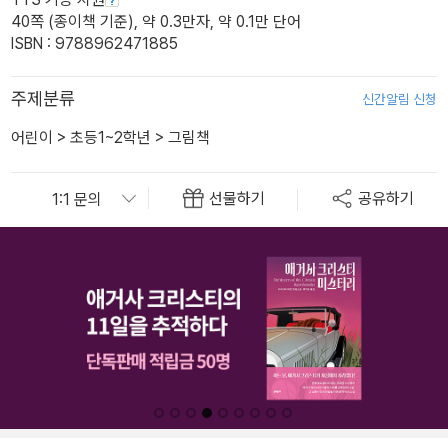
40쪽 (종이책 기준), 약 0.3만자, 약 0.1만 단어
ISBN : 9788962471885
주제분류
신간알림 신청
어린이
>
초등1~2학년
>
그림책
선물하기
공유하기