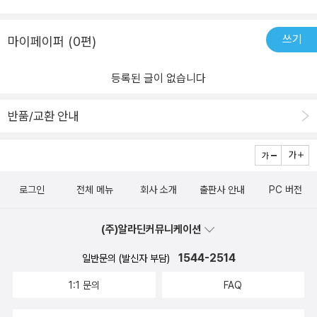
은 담에서 떨어졌으니 어느정도 장애가 생겼다고 생각했으나얼굴에
떤 맛일까요?두려움을 이겨낸 자만이 느낄 수 있는 기쁨의 맛이겠지
흉터도 거의 없는 것을 보고 조금 아쉽다는(?) 느낌이 들었다.보통은
요.​​원서는 덧싸개가 있고 덧싸개를 벗으면 다른 그림이 보이던데 아
이런 대형사고를 겪게 되면 몸도 마음도 같이 다치기 마련이라 나도
쓰기
마이페이퍼 (0편)
쉬운 부분이네요.제가 가지고 있는 초판에는 재미있는 부분이 있어
모르게 아이와 함께 읽으면서 몸의 흉터나 장애와 더불어 마음의 상
요.반창고에 진짜 반창고가 있다는 거예요. 의도된 실수인지 궁금해
처도 함께 이겨냈다는 이야기를 내심 기대하고 있었던 것 같다. 아무
등록된 글이 없습니다
지네요.ㅋㅋ​ - 다양한 해석과 분야에서 만나는 Humpty Dumpty! -​​
튼, 담벼락에 올라 새 관찰하기를 즐기던 험프티 덤프티는 그 험한 일
책, 영화, 광고... 정말 많은 분야에서 다양하게 해석되었던 험프티 덤
을 당한 후좋아하는 일조차도 포기할만큼 두려움에 휩싸이지만, 이내
반품/교환 안내
프티이지요.하지만, <떨어질까 봐 무서워>처럼 뒷이야기는 정말 새
다른 극복방법을 찾는다.기쁨도 잠시, 피하고 싶었던 두려움에 맞서
롭네요. - 작가 댄 샌탯(Dan Santat) SNS 속의 <떨어질까 봐 무
야 할 상황이 오고..어린이 책이라 이 부분에서 심한 내적갈등을 겪지
서워>-​​본문의 장면에서는 찾아볼 수 없는 험프티 덤프티이네요.이런
는 않고 ㅋㅋ바로 올라가기로 결단을 내리는 험프티 덤프티! 여기서
재미이들이 있어서 작업 과정을 보는 재미는 큰 것 같아요.험프티 덤
잠깐!! 험프티 덤프티에게 대 반전이 일어나고~!(이 부분은 나도 예상
로그인
전체 메뉴
회사 소개
출판사 안내
PC 버전
프티 인형도 있고, 케이크와 과자까지도 볼 수 있었어요. 오늘도 행
치 못한 부분이라.. 이야기의 앞뒤가 맞춰진다는 느낌과 함께 묘한 통
복한 그림책 읽기! 투명 한지입니다.
쾌함이 느껴지는 부분이었다)험프티 덤프티 영국 동요를 아는 사람이
(주)알라딘커뮤니케이션
라면 누구나 아! 하고 무릎을 칠만한 놀라운 반전과 함께 우리 아이들
이 앞으로 살면서 겪게될 어려움에 대해서 용기있게 맞서야만 얻을
1544-2514
일반문의 (발신자 부담)
수 있는 큰 성과에 대해서 함께 이야기나누기 좋은 책이었다.
1:1 문의
FAQ