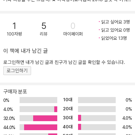
수상작 ★ 뉴욕공립도서관 2017 최고의 어린이 책 ★ 시카고공립도
서관 2017 최고의 책 ★ 뉴욕타임즈 2017 주목할 만한 어린이 책 ★
읽고 싶어요 3명
커커스리뷰 2017 최고의 그림책 ★ 허핑턴포스트 2017 최고의 그림
1
5
0
읽고 있어요 0명
책 ★ 혼북팬페어 2017 최고의 그림책 칼데콧 메달 수상 작가 댄 샌
100자평
리뷰
마이페이퍼
읽었어요 13명
탯이 쓴 험프티 덤프티 이야기! “험프티 덤프티가 담 위에 앉아 있었
네. 험프티 덤프티가 쿵 추락했네. 왕의 모든 말이 나서고, 왕의 모든
이 책에 내가 남긴 글
신하가 나섰지만, 험프티 덤프티를 원래대로 붙일 수는 없었네.” - 구
전 동요 '험프티 덤프티가 담 위에 앉아 있었네' ‘험프티 덤프티’는 영
로그인하면 내가 남긴 글과 친구가 남긴 글을 확인할 수 있습니다.
국에서 불리기 시작해 전 세계로 널리 알려진 구전 동요 〈험프티 덤프
로그인하기
티가 담 위에 앉아 있었네〉의 주인공입니다. 루이스 캐럴의 《거울나
라의 앨리스》나 애니메이션 《장화 신은 고양이》 등의 작품에도 등장
구매자 분포
하는 둥근 달걀이지요. 보통은 성격이 고약한 악당이거나 거만하고
10대
0%
0%
기분 나쁜 괴짜로 묘사됩니다. 그런 험프티 덤프티가 2015년 칼데콧
20대
메달 수상 작가 댄 샌탯을 통해 독특한 울림을 주는 새로운 캐릭터로
0%
4.0%
다시 태어났습니다. 높은 담 위에 있던 험프티 덤프티가 땅으로 떨어
30대
4.0%
32.0%
져 산산조각이 난 뒤, 그에게는 어떤 일이 일어났을까요? 《비클의 모
40대
4.0%
44.0%
험》, 《아직 멀었어요》 등의 그림책에서 유쾌하면서도 깊이 있는 상상