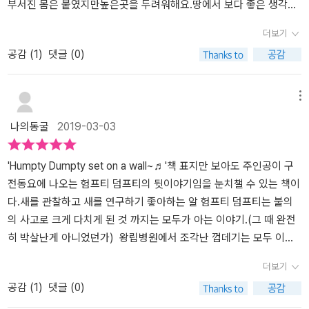
매일 비행기를 만들었어요.​마침내 멋진 비행기가 만들어졌어요. 오
부서진 몸은 붙였지만높은곳을 두려워해요.땅에서 보다 좋은 생각이
랜만에 험프티 덤프티는 행복해졌어요.그런데 어쩌죠?사고가 또 일
나서 새비행기를 만들어 날려요.그러다 새비행기가 담위에 올라가게
더보기
어나고 말았어요. 또다시 뒷걸음질 칠 뻔했지만 비행기를 만들던 날
되요.용기를 내어 올라가고하늘 높에 날아올라요...마지막 그림에서
공감 (
1
)
댓글 (0)
들과 보고 싶은 것들을 생각했어요.그리고 높은 담에 오르기 시작했
아이들과 여러 이야기를 나눴어요.아이들은 새가 되었는거 같아요.떨
지요.​높이 올라가면 올라갈수록 점점 더 불안해졌어요.인정하기는 싫
어졌어요 등등 여러 말이 오고 가더라구요.아이들과 그림을 보며 많
지만,완전히 겁에 질렸지요.​과연 험프티 덤프티는 담장 위에 올라 새
은 생각을 하며 이야기 나눌수 있는 책이예요.^^
메뉴
들과 가까이 있고, 도시를 내려다볼 수 있을까요? 책을 읽고​​본문이
나의동굴
2019-03-03
시작되기 전 구전 동요 <험프티 덤프티가 담 위에 앉아 있었네>를 만
날 수 있지요.험프티 덤프티는 구전 동요의 주인공이지만 다양한 곳
에서 해석되었지요.기존의 이미지와는 다르게 댄 샌탯의 이야기는 험
'Humpty Dumpty set on a wall~♬'책 표지만 보아도 주인공이 구
프티 덤프티를 새롭게 태어나게 해 주었어요. ​ 누구든 크건 작건 실
전동요에 나오는 험프티 덤프티의 뒷이야기임을 눈치챌 수 있는 책이
패를 할 수 있지요.그리고 그 실패로 상처와 트라우마가 생겨 새로운
다.새를 관찰하고 새를 연구하기 좋아하는 알 험프티 덤프티는 불의
시도가 힘들 수 있어요.하지만 험프티 덤프티는 간절함으로 상처를
의 사고로 크게 다치게 된 것 까지는 모두가 아는 이야기.(그 때 완전
극복하지요.​'나는 위를 올려다보지 않았어요.아래를 내려다보지도 않
히 박살난게 아니었던가) 왕립병원에서 조각난 껍데기는 모두 이어
았고요.그냥 계속 올라가기만 했어요.한 발 한 발그리고 또 한 발.....'​
붙였지만 정신적인 충격에서는 벗어나지 못한 험프티 덤프티는과연
더보기
험프티 덤프티가 실패의 상처로 높은 곳에 오르지 못하고 있을 때실
어떻게 두려움을 극복하고 자신의 꿈을 이루었을까요?왕립병원에서
공감 (
1
)
댓글 (0)
패가 두려워 시작조차 하지 않는 저 자신의 모습을 보았어요.​실패한
나오는 험프티 덤프티의 일상생활이 모두 달라졌다는 글을 보고그 높
일에 대한 재도전에 큰 박수를 보내고 싶어요.그리고 맛본 성공의 어