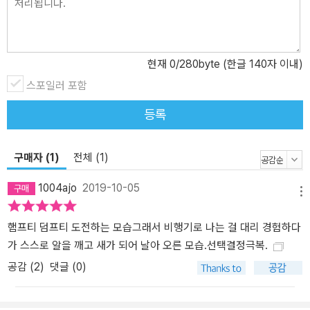
럼 누구든 실수하거나 실패할 수 있습니다. 그가 높은 곳에 다시 오르
기가 무서워서 주저한 것처럼 누구든 실패로 인한 상처와 트라우마
때문에 새로운 시도를 두려워할 수도 있지요. 댄 샌탯이 그린 험프티
덤프티는 진심으로 원하는 것에 대한 갈망의 힘으로 용기를 내고 이
현재
0
/280byte (한글 140자 이내)
러한 상처를 극복하는 모습을 보여 줍니다. 새로운 모습으로 온전히
스포일러 포함
다시 태어나 힘차게 날아오르는 험프티 덤프티를 보며, 아이들뿐 아
등록
니라 어른들까지 깊은 울림과 희망을 느낄 수 있을 것입니다.
구매자 (1)
전체 (1)
1004ajo
2019-10-05
메뉴
햄프티 덤프티 도전하는 모습그래서 비행기로 나는 걸 대리 경험하다
가 스스로 알을 깨고 새가 되어 날아 오른 모습.선택결정극복.
공감 (
2
)
댓글 (0)