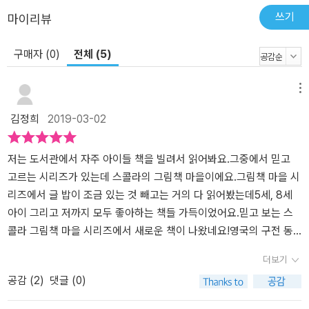
쓰기
마이리뷰
구매자 (0)
전체 (5)
메뉴
김정희
2019-03-02
저는 도서관에서 자주 아이들 책을 빌려서 읽어봐요.그중에서 믿고
고르는 시리즈가 있는데 스콜라의 그림책 마을이에요.그림책 마을 시
리즈에서 글 밥이 조금 있는 것 빼고는 거의 다 읽어봤는데5세, 8세
아이 그리고 저까지 모두 좋아하는 책들 가득이었어요.믿고 보는 스
콜라 그림책 마을 시리즈에서 새로운 책이 나왔네요!​영국의 구전 동
요인 험프티 덤프티 그 뒤의 이야기를 그린[떨어질까 봐 무서워 ]입니
더보기
다! 담벼락에서 쿵 추락한 험프티 덤프티는 그 뒤로 삶이 완전히 바뀌
공감 (
2
)
댓글 (0)
였어요.풀이랑 반창고로 몸은 고쳤지만 높은 곳이 무서워졌죠.겁이
나니까 포기하는 것들이 생겼어요.또 떨어질까 봐 무서워서 담장 위