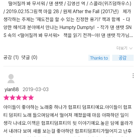
새가 되어 훨훨 날아 더 멋진 도시를 구경하고 있다고 이야기해주었
를 찾아 불러 보았어요.험프티 덤프티는 루이스 캐럴의 동화 {겨울나
떨어질까 봐 무서워 / 댄 샌탯 / 김영선 역 / 스콜라(위즈덤하우스)
어요.​엄마가 읽어도 재미있는 험프티 덤프티.​칼테콧 수상 작가에 걸
라의 엘리스}에나오늘 달걀 캐릭터이기도하고. 영국에서 불리기 시작
/ 2019.02.15그림책 마을 28 / 원제 After the Fall (2017년) 제가
맞게 그림이 생동감이 넘치고 재치가 있어 아이들도 굉장히 좋아해
한 구전동요 속 주인공이기도해요.담에서 '쿵'떨어진 것으로 유명해
생각하는 주제는 '재도전을 할 수 있는 진정한 용기!'​ 책과 함께 - 다
요.실패와 두려움을 떨칠 수 있고 도전을 할 수 있게 험프티 덤프티는
요.이 책은 떨어진 이후 어떻게 되었을 지에 대해 쓴 이야기에요.험프
양한 해석과 분야에서 만나는 Humpty Dumpty! - 작가 댄 샌탯 SN
아이들에게 재미있게 이야기해주네요.​이 책과 함께 저희는 매일 유튜
티 덤프티는 높은 것이 무서워져서 좋아하는 것도 포기해야했어요.하
S 속의 <떨어질까 봐 무서워> 책을 읽기 전​​꺄~아! 댄 샌탯 작가님의
브에서 험프티덤프티 노래를 듣고 있어요.영어 동요에 관심 없던 아
지만 높은 담에 올라가야만 하는 일이 일어나고야 말았지요.험프티덤
신간이네요.댄 샌탯 작가님의 그림을 좋아해서 소장 중인 책도 몇 권
더보기
이들인데 영어동요도 듣고 부르며 일 석 이조랍니다.험프티 덤프티
프티는 다시 담에 올라가기로 결심했어요.그리고 알을 깨고 새가 되
있거든요.그림책을 쫌 아는 지인들이 자주 언급하던 원작이라 궁금했
공감 (
1
)
댓글 (0)
구전동요와 함께 떨어질까 봐 무서워도 읽어보세요.
어 멀리 더 높이 날아가게 되었다는 얘기였어요.처음에 아들은 알껍
어요. 줄거리​​새와 가까이 있는 것이 좋아서 높은 담 위에 올라가는
질이 깨진 것만 보고 높은 곳에 올라가 떨어져 죽게 되었다고 하더라
동그란 알, 험프티 덤프티.어느 날 담 위에서 떨어져 몸이 부서져 버렸
고요.그림으로 표현되어있는데다가 얼굴만 보이니..그럼 얘기가 안되
어요. 다행히 여러 사람이 나서서 부서진 몸을 다시 붙여주었지요.
메뉴
잖아요.ㅠㅠ알에서 새가 깨어난 거라고 자유롭게 하늘을 날라다니
하지만 완전히 말짱해지지 않았어요.반창고랑 풀로 완전히 고칠 수
yian88
2019-03-03
거 아닐까라고 얘기했어요
없는 것도 있었지요.​험프티 덤프티는 높은 곳이 무서웠지요. 너무
겁이 나서 높은 곳에 올라가지 못하니 좋아하지만 포기해야 하는 것
들도 생겼어요.새들도 너무 보고 싶고, 도시도 정말 내려다보고 싶었
아이들이 좋아하는 노래중 하나가 험프티 덤프티예요.아이들이 험프
지요.하지만 끝내 올라갈 수 없었어요.......또 떨어질까 봐 무서웠거든
티 덤피티 노래 들으며담에서 떨어져 깨졌을때 마음 아파하던 일이
요.​땅에서만 새들을 보던 어느 날, 좋은 생각이 떠올랐어요. 비행기
생각 나네요.이책은 험프티덤프티의 뒷 이야기예요.높은 담에 올라가
를 만드는 거예요.많은 어려운 과정이 있었지만 포기하지 않고 매일
서 내려다 보며 새를 보는걸 좋아하던 험프티덤프티가떨어지고 난후