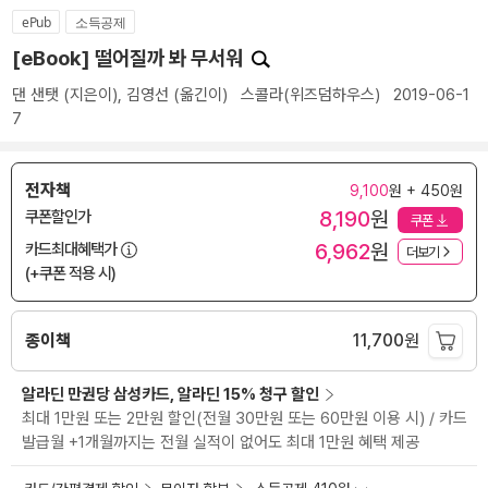
ePub
소득공제
[eBook] 떨어질까 봐 무서워
댄 샌탯
(지은이),
김영선
(옮긴이)
스콜라(위즈덤하우스)
2019-06-1
7
전자책
9,100
원 + 450원
8,190
원
쿠폰할인가
쿠폰
6,962
원
카드최대혜택가
더보기
(+쿠폰 적용 시)
종이책
11,700
원
알라딘 만권당 삼성카드, 알라딘 15% 청구 할인
최대 1만원 또는 2만원 할인(전월 30만원 또는 60만원 이용 시) / 카드
발급월 +1개월까지는 전월 실적이 없어도 최대 1만원 혜택 제공