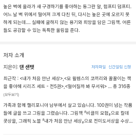
높은 벽에 올라가 새 구경하기를 좋아하는 동그란 알, 험프티 덤프티.
어느 날 벽 위에서 떨어져 크게 다친 뒤, 다시는 높은 곳에 오르지 못
하게 되는데…. 실패에 굴하지 않는 용기와 희망을 담은 그림책. 어른
들도 공감할 수 있는 독특한 울림을 준다.
저자 소개
지은이:
댄 샌탯
저자파일
신간알림 신청
최근작 :
<내가 처음 만난 세상>
,
<모 윌렘스의 코끼리와 꿀꿀이는 책
을 좋아해 시리즈 세트 - 전5권>
,
<떨어질까 봐 무서워>
… 총 316종
(모두보기)
가족과 함께 캘리포니아 남부에서 살고 있습니다. 100권이 넘는 작품
들에 글을 쓰고 그림을 그렸습니다. 그림책 『비클의 모험』으로 칼데
콧상을, 그래픽 노블 『내가 처음 만난 세상』으로 전미도서상을 수상
했습니다. 그 외 다수의 《뉴욕 타임스》 베스트셀러 작품을 출간했습