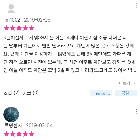
에 올라가 도시를 바라보는 일도 새들을 보는 일도 포기해요. 하지만
메뉴
비행기를 열심히 만들어 성공하고 담을 구경하고 새들과 함께 높이
lej1002
2019-02-26
나는 것을 느껴요. 기쁨을 누리는 것도 잠시 비행기는 담장 위로 올라
가 버리고 험프티 덤프티는 절망에 빠집니다.그러나 비행기를 만들던
시간을 떠올리고 담장 위에서 보고 싶은 것들이 생각나높은 담에 다
<떨어질까 무서워>9세 울 아들 4세때 어린이집 소풍 다녀온 다
시 오르기로 마음먹었어요. 겁에 질렸지만 한발 한발 오르다 보니 두
음 날부터 계단에서 벌벌 떨더라구요. 계단이 많은 곳에 소풍은 갔데
려운 마음은 사라지고 다시 담장 위로 다시 높이 올라간 알이 되었어
요. 근데 계단을 이용하지는 않았데요.근데 3세때만해도 가파른 계
요. 그리고 하늘 높이 날아 오른 알이 되었답니다. 처음 이 그림을 보
단 척척 오르던 사진이 있는데. 그 사건 이후로 계단보고 경끼를..9세
고 아이들이 험프티 덤프티 다시 떨어져서 알이 깨져서 죽었냐고 물
인 아들 아직도 계단은 꼬박 2발르 짚고 내려와요.그네도 앉아서 밖
어봤어요.그런데 그림을 자세히 보니 험프니 덤프티는 죽은 게 아니
에 못 타요. 그래서 늘 친구들이 그네 탈때는 친구들 근처서 맴도네
더보기
라 멋진 새로 부화해서 하늘 높이 훨훨 날아오르고 있었네요.​떨어질
요. 친구들은 둘이서 함께도 타는데...작년초만 해도 위험하게 서서 그
공감 (
2
)
댓글 (0)
까 봐 무서워는 요즘 저희 집 베스트셀러가 되었어요.8살 아이가 '엄
네 탄다고 친구들한테 안된다고 내려오라고 했는데...신랑이랑 방학
마 이 책 정말 재미있어!'라며 매일 밤 읽어 달라고 들고 와요.5살 8살
전에 정글짐 올라가기 연습하고 저에게 보여준다고 올라갔다가 30분
남매인 저희 아이들은 유독 겁이 많고 예민한 첫째는 실패하는 것에
을 못 내려온 적 있었어요. 울고불고. 겁먹어서 제가 도와주려하니 떨
메뉴
대하여 두려워해서먼저 포기하는 경우가 있었거든요. 이 책을 읽으면
어지게한다고. 그래서 개인적으로 센타가서 재활운동도 시켜봤네
투명한지
2019-03-04
서 아이들이 이해를 할까 싶지만 저는 그래도 험프티 덤프티는 담에
요. 심리적인 것도 있을 듯 해서요.아들도 이 노래를 알고 있더라구
서 떨어져 높은 곳이 두려웠지만 두려움을 극복하고 도전해서 멋지게
요.'험프티 덤프티가 담 위에 앉아 있었네.'아들과 함께 유튜브로 노래