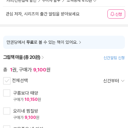
카드/간편결제 할인
무이자 할부
소득공제 410원
관심 저자, 시리즈의 출간 알림을 받아보세요
신청
만권당에서
무료
로 볼 수 있는 책이 있어요.
그림책 마을 (총 20권)
신간알림 신청
총
1
권, 구매가
9,100
원
전체선택
신간부터
구름보다 태양
구매가
10,150
원
오리네 찜질방
구매가
9,100
원