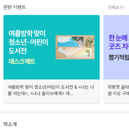
관련 이벤트
전체보기
여름방학 맞이 청소년/어린이 도서전 & <나는 너
취향껏 골라
를 아는데>, <나나 올리브에게> 데...
원 이상 구
책소개