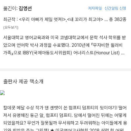
니다. 또한 디즈니의 인기 애니메이션 <리플레이스먼트>의 크리에이
터이기도 합니다. 이렇듯 인간으로 열심히 살아왔건만, 최근 댄은 본
옮긴이:
김영선
저자파일
신간알림 신청
인의 어머니 쪽에 물고기의 혈통이 있다는 사실을 알게 되었습니다.
최근작 :
<우리 아빠가 제일 멋져!>
,
<내 꼬리가 최고야>
… 총 382종
물론 어머니를 사랑하긴 하지만, 지금은 좀 섬뜩하게 보게 됩니다.
(모두보기)
서울대학교 영어교육과와 미국 코넬대학교에서 문학 석사 학위를 받
았으며 언어학 박사 과정을 수료했다. 2010년에 『무자비한 윌러비
가족』으로 IBBY(국제아동도서위원회) 어너리스트(Honour List) 번
역 부문 상을 받았다. 어린이와 청소년을 위한 책을 우리말로 옮기는
일에 힘쓰고 있으며, 200여 권을 우리말로 옮겼다. 옮긴 책으로 『메
리와 마녀의 꽃』, 『늑대 숲 모험』, 『루도와 별에서 온 말』, 『제로니모
출판사 제공 책소개
의 환상 모험』, 『물의 아이들』, 『구덩이』, 『세상에서 가장 완벽한 교
실』, 『수상한 진흙』, 『수요일의 전쟁』 등이 있으며, 『로빈슨 크루소』,
『검은 고양이』, 『동물농』, 『여자로 변한 거 아니야?』, 『Someday 섬
데이』, 『The Boy 얼굴을 잃어버린 소년』, 『보물섬』, 『소녀의 소녀에
칼데콧 메달 수상 작가 댄 샌탯이 쓴 험프티 덤프티의 뒷이야기! 떨어
의한 소녀를 위한 사회운동 안내서 Girls Resist!』 등을 비롯해 여러
져서 유명해진 둥근 알, 험프티 덤프티. 담에서 떨어진 뒤에는 어떻게
고전을 완역했다.
되었을까요? 무언가 잘못될까 무서워하고 두려워하는 아이들에게 용
기와 희망을 주는 그림책! ★ 미국영어교사협회 2018 샬럿 헉 어워드