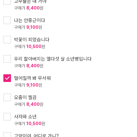
고무줄은 내 거야
구매가
8,400
원
나는 안중근이다
구매가
9,100
원
박꽃이 피었습니다
구매가
10,500
원
우리 할아버지는 열다섯 살 소년병입니다
구매가
8,400
원
떨어질까 봐 무서워
구매가
9,100
원
오줌이 찔끔
구매가
8,400
원
사자와 소년
구매가
10,500
원
고양이야, 어디로 가니?