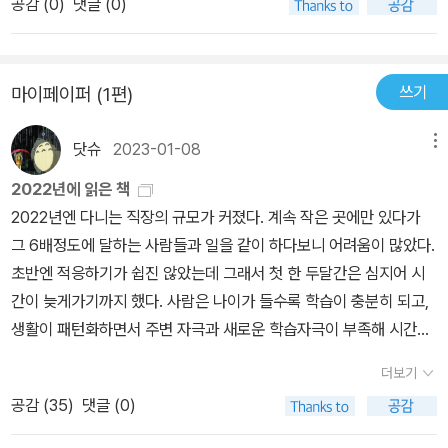
공감 (
0
)
댓글 (0)
육방법으로는 한계가 있고 절대 안된다. 특히 한국교육은 안타까울
를 하고 있다.책에서는 수많은 학생 사회참여 프로젝트를 소개했고,
정도다. 때문에 이 책이야말로 한국 교육자들과 학부모들이 보아야
그 프로젝트들이 모여있는 사이트(www.empoweredkids.org)를
할 책이다. 4차산업혁명을 준비하고 우리의 경제와 미래 교육을 위
언급했다.어떤 프로젝트들이 있을까 궁금해서 직접 사이트를 방문해
쓰기
마이페이퍼 (1편)
해서 통찰력을 제공해 준다는 점에서 이 책은 학교와 학부모들에게도
봤는데. 아이들이 참여할 수 있는 프로젝트가 정말 다양하게 나열되
상당히 유익한 도서가 될 것이다. 우선 우리가 잘할 수 있는 분야에 집
어 있었다.관심이 있는 프로젝트에 쉽게 참여할 수 있고, 현황 파악을
닷슈
2023-01-08
메뉴
중적인 투자와 함께 미래를 선명하게 그려내야 한다. 그러기 위해서
할 수 있는 것 같았다.비록 미국 내에서만 국한된 사이트이지만 국내
는 사람이 자원인 우리나라는 사람을 키워내는 방법밖에는 없다. 전
2022년에 읽은 책
에도 비슷한 사이트가 생겨났으면 좋겠다는 생각을 했다.​최근 떠오르
통적 학교의 종말과 국영수 및 암기과목 중심에서 벗어난 교육과정의
2022년엔 다니는 직장의 규모가 커졌다. 계속 작은 곳에만 있다가
는 새로운 교육 모델로 사회참여 실현 모델이 있다.그 교육모델은 교
변화를 꾀어야 한다고 저자는 말한다. 이것은 교육이전에 사람에 대
그 6배정도에 달하는 사람들과 일을 같이 하다보니 어려움이 많았다.
육의 일차적인 목표는 더 나은 세상을 만드는 실질적인 사회참여 실
한 배움과 미래투자이기에 사라지지도 않을 분야일 것이다. 때문에
초반엔 적응하기가 쉽진 않았는데 그래서 첫 한 두달간은 심지어 시
현에 있으며 학습은 그것을 가능하게 해주는 기량이라고 설명한다.저
이제 우리나라도 적극적으로 투자해야 한다. 그리고 사람을 길러내어
간이 늦게가기까지 했다. 사람은 나이가 들수록 학습이 충분히 되고,
자는 책 초반부터 새로운 교육모델을 소개함과 함께 사회 참여 활동
교육에 열심인 우리나라가 이런 기회들을 잘 살려야 할 것이다. 저자
생활이 패턴화하면서 주변 자극과 새로운 학습자극이 부족해 시간이
또는 현장체험학습, 사회참여 프로젝트의 중요성을 강조하고 있다.사
는 이에 대해 사고와 실현, 두 교육전통의 새로운 결합을 주장한다. 그
빨리 흐른다고 생각하게 된다. 하지만 주변 환경이 급변하면 마치 어
회참여 프로젝트만 강조되는 것이 아니라 기존의 이론 중심의 교육과
더보기
래야 더 나은 세상을 만드는 교육을 만들어낼 수 있고 아이들의 행복
릴적처럼 시간이 다시 느려지는데 바로 그런 경험을 한 것 같다. 하여
맞물려야 더 큰 효과를 낼 수 있다고 설명하고 있다.​저자는 특히 교육
을 위할 수 있다고 말한다. 이것은 아이들에게 필요한 기량으로 이어
공감 (
35
)
댓글 (0)
튼 그래서인지 올해 읽은 책은 85권에 불과하다. 작년 115권에 비해
자로서의 자신의 생각을 많이 나열하는데, 개인적으로 공감이 된 부
진다. 교육이라는 것은 아이들이 자신이 원하고 맞는 분야에서 마음
무척 적어졌고, 목표인 연간 100권에도 미치지 못했다. 아쉬운 한해
분은 다음과 같다.그리고 사회참여 프로젝트 기반 교육을 고려할 때,