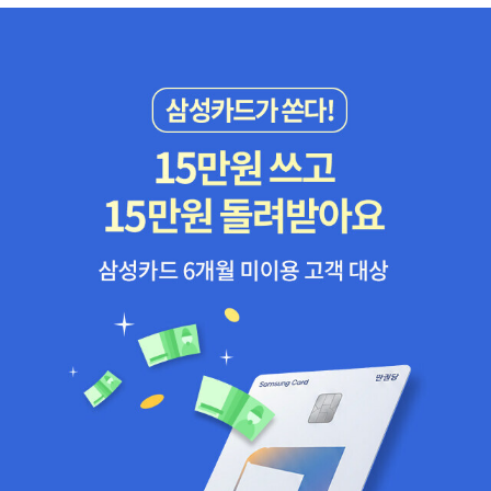
이 된다. 트라이앵글의 심리, 우리는 청소년 시민입니다, 초등6년 글
사는 프로젝트의 '내용'에 대해 많은 것을 알지 않아도 된다. 학생들이
쓰기 캠프, 자폐의 거의 모든 역사, 2025 미래교육 대전환, 교실 속으
필요한 정보와 지식을 얻을 수 있도록 지도할 수 있고 목표를 실현할
로 간 이해중심 통합교육과정, 교사교육과정 어떻게 만들고 운영할
수 있도록 도와주면 된다.세상은 빠르게 변화하고 있다. 변화하는 세
까, 학교의 미래 전문적 학습공동체로 열다, 과정중심피드백, 디지털
상에 과거의 이론 중심 교육은 그다지 도움이 안된다. 교육에도 빠르
지능, 한발앞선 부모는 인공지능을 공부한다. 교육을 가로막는 벽, 미
게 변화가 일어나고 있고 새로운 교육 모델이 나오고 있다. 세상에는
래의 교육을 설계한다.자폐아들과 아빠의 작은 승리, IB를 말한다. 대
구조적 변화를 위한 프로그램이 얼마나 성공할 수 있는지 가능성을
한민국의 시험, 꿈의 학교 헬레네 랑에사회[5권]생명가격표, 좌우파
평가하는 공식이 있다.현재 교육에 대한 불만은 점점 더 커질 것이다.
사전, 언론혐오사회, 시험능력주의, 두려움 없는 조직역사[7권]중앙
그리고 중요한 것은 새로운 교육에 대한 공통적인 비전이다. 여기에
아시아사, 대한민국의 설계자들, 폭격기의 달이 뜨면, 역사의 역사, 유
이론 중심 교육에서 벗어나 새로운 비전에 대한 시도들이 합쳐진다면
라시아 역사기행, 첨단*유산, 거의 모든 전쟁의 역사경제[1권]잠깐
새로운 교육 모델은 그에 대항하는 저항값보다 커질 것이기 때문에
애덤스미스씨, 저녁은 누가 차려줬어요?,예술,건축[6권]난처한 동양
성공 가능성이 높아진다. ​이 책을 읽으면서 우리나라를 되돌아봤을
미술 이야기1, 2권, 반고흐 예술의 편지1-2권, 공간혁명, 컬러의 힘지
때 아직까지 우리나라는 과거부터 이어져온 입시 위주의 교육이다.
리[4권]지리의 힘 2, 앞으로 100년 인류의 미래를 위한 100장의 지
유치원부터 다양한 시도를 하고, 교육을 바꿔가고 있지만, 결국은 대
도, 지도위의 붉은 선, 지리학이 중요하다.경영투자[1권]나는 대출없
학입시를 위한 교육으로 끝난다.개인적인 생각인데, 대학 입시가 중
이 0원으로 소형아파트를 산다다음은 올해 읽은 책 중 10권이다.10.
요하다는 인식을 버리지 않고서는 교육이 바뀌지 않을 것 같다. 하지
컬러의 말 이 책을 읽기 전 사실 색에 큰 관심이 없었다. 하지만 공간
만 과거의 이론 중심의 교육보다는 사회참여 프로젝트 기반의 교육이