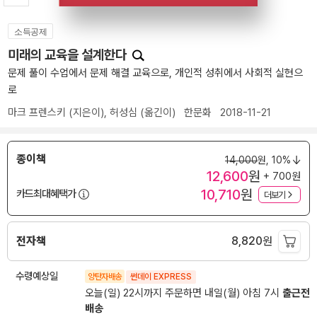
소득공제
미래의 교육을 설계한다
문제 풀이 수업에서 문제 해결 교육으로, 개인적 성취에서 사회적 실현으
로
마크 프렌스키
(지은이),
허성심
(옮긴이)
한문화
2018-11-21
종이책
14,000
원,
10%
12,600
원
+ 700원
10,710
원
카드최대혜택가
더보기
전자책
8,820
원
수령예상일
양탄자배송
썬데이 EXPRESS
오늘(일) 22시까지 주문하면 내일(월) 아침 7시
출근전
배송