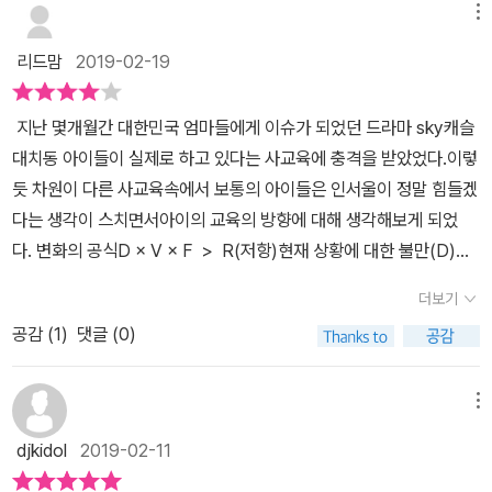
프로젝트에 열정을 갖게 되면 그것을 위해 필요한 것들을 스스로 배
혀서 중요한 기량의 학습 기회를 정작 제한한다.- MESS 과목이 모
메뉴
우고 학습한다. 자신이 필요한 독해 능력, 계산 능력, 기타의 지식을
든 사람에게 동일하게 중요하지 않다.- 우리는 MESS 과목의 세부
리드맘
2019-02-19
배우는 것만으로도 이 과목들에 대한 학습은 충분하다. 자신이 진행
내용을 지나치게 자세히 다뤄 학습량과 난이도가 필요이상으로 많고
하고 싶은 프로젝트에 필요한 기존의 기술들을 적절하게 동원하고 능
높다.- MESS 과목에는 중요한 내용은 효과적인 사고력, 행동력, 대
숙하게 사용할 수 있다는 것은 이미 그 과정에서 기본적인 지식은 습
지난 몇개월간 대한민국 엄마들에게 이슈가 되었던 드라마 sky캐슬
인관계능력, 사회참여 능력이 거의 포함되지 않는다. 거기에 MESS
득했다는 것을 의미하기 때문이다. 지식 전달자에서 역량 강화자이자
대치동 아이들이 실제로 하고 있다는 사교육에 충격을 받았었다.이렇
는 그 성취기준이 매우 교과중심적이고 편협하여 통합교육이나 주제
코치로 역할을 전환해야 하는 교사 역량을 강화시켜주는 교육에서 교
듯 차원이 다른 사교육속에서 보통의 아이들은 인서울이 정말 힘들겠
중심학습으로 서로를 결집시키기가 매우 어렵다.이런 MESS 중심
사는 학습 내용 전달과는 확연히 다른 생각과 활동을 해야 한다. 변화
다는 생각이 스치면서아이의 교육의 방향에 대해 생각해보게 되었
의 기존의 교육은 이론 중심 패러다임으로 아래와 같다.아이 + 교과
된 교육에서 교사의 역할은 학생들의 역량을 길러주기 위한 동인을
다. 변화의 공식D × V × F > R(저항)현재 상황에 대한 불만(D)미
내용 - 학습 - 더 나은 사람(지적으로) - 더 나은 세상(다가올지 모르
제공하는 것이다. 교사들은 학생들이 하고 싶었던 일과 할 수 있는 일
래에 무엇이 가능한지에 대한 공통비전(V)비전을위한 구체적인 시작
는) 반면 내일의 더 나은 세상 만들기 패러다임은 이렇다.아이+ 실제
더보기
을 자기 주도적으로 하고, 지역 사회나 국제 사회를 변화시키는 데 열
단계(F)글로벌 역량을 갖춘 아이들은 사회분제를 인식했을때 그것을
사회 문제 - 아이들의 해결방안(+학습) - 더 나아진 세상(현재) - 세
공감 (
1
)
댓글 (0)
정과 노력을 발휘할 수 있도록 지도해야 한다. 그러나 교사가 학생들
해결하기 위해 기다리거나 허락을 구할 필요가 없음을 깨달은 아이들
상을 바꾸는 사람 위와 같은 새 교육의 이점은 다음과 같다. - 더 실용
이 수행하고 있는 프로젝트의 내용에 관해 많은 것을 알아야만 하는
이다. 자발적으로 일을 맡아 처리한다. 우리에게 필요한 교육은 요즘
적이고 더 효과적인 사고를 육성한다. - 현실 사회에서 효과적으로 행
것은 아니다. 교사는 학생들이 필요한 정보와 지식을 얻을 수 있도록
학교에서 흔히 나타나는 학업경쟁의 악순화나 속에 네트워크로 연결
메뉴
동하고 원만한 관계를 형성하고 목적으로 하는 것을 실현하는 역량을
지도하고 그 과정에서 부딪히는 어려움을 헤치고 나아가 목표를 실현
된 확장된 마음을 가두는 것이 아니라 아이들이 역량을 자유롭게 발
갖춘다.- 실제 사회를 위해 무언가를 하게 되고 그 과정에서 자존감과
djkidol
2019-02-11
할 수 있도록 돕는 역할을 수행하면 된다. 달라지는 교사의 역할은 많
휘하도록 돕는것이다.발굴되기만 한다면 아이들의 열정은 말 그대로
자신감이 높아진다.- 교육과 현장의 유리로 인해 추가 교육에 시달리