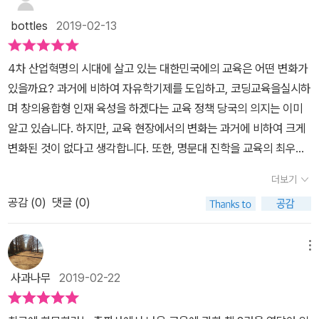
가가 이야기한 모든 부분에서 참 사이다 같은 시원함을 느꼈던것 같
막 장에서는 변화가 언제 일어날 것이며, 변화가 일어났을 때 우리가
지역적 인식을 들었고 이를 바탕으로 실질적인 사회참여를 통한 문제
본다.더 나은 세상을 만드는 역량중심 모델로 더 나은 세상을 만드는
다.아직은 힘들 수 있는 부분도 없지 않아 있지만, 이렇게 변화를 위해
bottles
2019-02-13
얻을 혜택은 무엇인지 논의한다
해결을 이뤄낸다. 그리고 기존 교과인 stem(과학, 기술, 엔지니어링,
교육의 패러다임을 보여준다. 교실에서 수행하는 프로젝트는 대부
노력하는 사람이 존재하는한 어김없이 변화는 찾아올거라고 생각이
수학), 인문학, 예술은 그 과정에서 개인의 필요에 따라 학습하게 된
분 실질적인 이라는 말이 붙드라도 교실 밖 실제 사회에는 아무 영향
들었다.
4차 산업혁명의 시대에 살고 있는 대한민국에의 교육은 어떤 변화가
다.효과적인 사고력은 다음과 같은 하위 역량을 갖는다.- 정량적 사고
을 미치지 않는 활동이다.교실 프로젝트는 대개 교사가 내용을 정하
있을까요? 과거에 비하여 자유학기제를 도입하고, 코딩교육을실시하
와 패턴 인식, 이해적 소통, 비판적 사고, 문제해결력, 과학적 사고, 상
고 학습목표 달성이나 학습 기준 충족을 주요 목표로 삼는다.이런 프
며 창의융합형 인재 육성을 하겠다는 교육 정책 당국의 의지는 이미
황 인식, 역사적 관점, 창의적 사고, 디자인 사고, 통합적 사고, 시스템
로젝트는 아이들의 적극적인 참여를 유도할 수는 있지만 학교 밖의
알고 있습니다. 하지만, 교육 현장에서의 변화는 과거에 비하여 크게
사고, 금융적 사고, 탐구, 토론, 판단력, 전이, 미학, 심리적 습관, 성장
실제 사회에는 아무런 영향도 미치지 못한다.모든 인간은 삶 속에서
변화된 것이 없다고 생각합니다. 또한, 명문대 진학을 교육의 최우선
마인드, 초점, 스트레스 조절, 집중력, 사색과 명상, 자신의 열정, 강
늘 무엇인가를 배운다. 그러나 모두가 무엇인가를 실현하는 것은 아
으로 생각하는 학부모와 학교의 인식도 과거에 비하여 변하지 않는
점, 약점에 대한 자각. 현행 교육과정은 사고력을 체계적으로 일깨워
니다.사실 우리가 생각하는 것보다 훨씬 적은 수의 사람만이 무었인
더보기
것 같습니다. 따라서, 대한민국의 높은 교육열기는 대부분 사교육으
주지 않으며 가르치려해도 이것보다는 내용을 통해 알기를 원하는 주
가를 실현한다.교육을 바라보는 최선의 관점은 아이들이 반드시 목표
공감 (
0
)
댓글 (0)
로 연결이 되고있고, 사회적인 비용 문제도 발생하고 있습니다. 4차
의이며 결과는 매우 비관적이다. 미래교육은 이 사고력을 직접 육성
에 도달하는 것은 아니지만 자신이 정한 목표에 도달할 수 있도록 준
산업혁명 시대인 현재 공부하고 있는 학생들의 60% 이상이 현재 존
하는게 목표다.효과적인 행동력- 성공하는 사람들의 습관, 신체인식
비시키는 과정이라고 보는 것이다.아이들에게 가장 필요한 기량은 자
재하지 않는 미래의 신규 직업에 종사할 것이라는 전망을 자주 듣고
및 건강관리, 민첩성, 적응력, 리더십과 팔로워십, 불확실한 상황에서
메뉴
신이 열정을 느끼는 분야가 무엇이든 학습을 발판으로 그 분야에서
있습니다. 따라서, 지금이라도 미래에 필요한 교육이 어떤 것인지 알
의 의사결정, 실험, 신중한 위험감수, 불확실한 상황에서의 의사결정,
무엇인가를 실현하는 것이다. 이 책은 1장에서 13장까지에 걸쳐 학
사과나무
2019-02-22
아보고 지금이라도변화를 시도할 때라고 생각합니다. 이 책의 서두에
실험, 신중한 위험감수, 현실 검증 및 피드백, 인내심, 현재 및 미래기
생과 교사가 협력하여 교육의 미래를 설계하고 실현하는 방법을 제시
저자가 전하는 핵심 메시지로서 지금까지 교육의 초점은개인의 발전
술을 통한 혁신, 회복력과 끈기, 기업가 정신, 혁신, 임기응변, 기발함,
하고 있다.교사들은 일반적으로 교육과정에 포함되어 있지 않지만 교