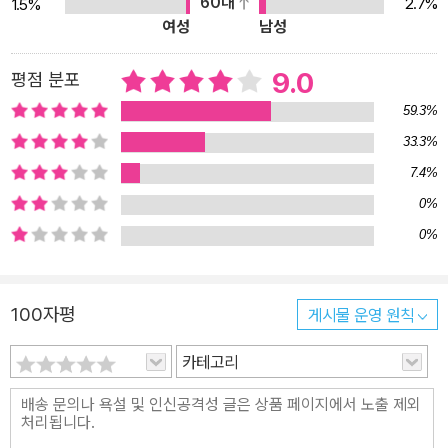
으로 바꿀 수 있도록 아이들의 역량을 계발하는 데 초점을 둔 미래의
60대
2.7%
1.5%
여성
남성
교육을 만나보자. 교육을 통해 더 나은 세상을 만드는 더 좋은 방법
‘문제풀이 수업에서 문제해결 교육으로, 개인적 성취에서 사회적 실
9.0
평점 분포
현으로’ 과거에서부터 오늘에 이르기까지 교육은 아이들에게 교과 내
용을 이론적으로 주입하고 지적으로 더 나은 사람이 되면 언젠가는
59.3%
그들이 더 나은 세상을 만들게 될 거라고 기대하는 것이었다. 그러나
33.3%
우리가 해야 할 앞으로의 교육은 아이들 자신이 실제로 느끼고 경험
7.4%
하는 세상의 문제를 아이들 자신이 해결하기 위해, 함께 할 그룹을 만
0%
들고 직접 해결 방안을 찾기 위해 학습하고 터득한 방법을 적용하고
0%
실행함으로써 지금 당장 더 나은 세상을 만들어 나가는 것이다. 아이
들은 그 과정을 통해 창의적으로 생각하고, 다양하게 연구하고, 자신
의 잠재력을 일깨우고, 새로운 능력을 계발하고, 서로 협력함으로써
100자평
게시물 운영 원칙
세상을 바꾸는 역량을 갖춘 시민으로 성장 발전해 나간다. 교과 학습
카테고리
을 통해 이론으로 무장한 지적인 사람이 되어 사회에서 개인적으로
성공하는 것이 목표가 아니라, 이미 주어진 기술을 최대한 이용해 개
인의 기량을 마음껏 발휘하게 도와줌으로써 바로 지금 내가 사는 세