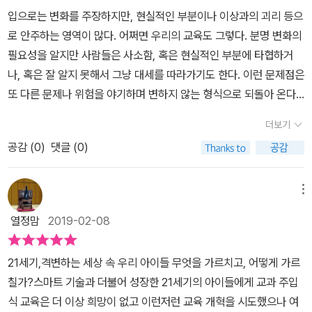
은 혼란과 두려움을 줄 수 있지만, 다른 모든 직업 분야가 그렇듯이 교
무한하다. 인생의 매 시기마다 아이들이 자신의 열정이 무엇인지 찾
는 고용주에게 즉각 준비된 인재가 나타난다.- 학령기 아이들의 잠재
​입으로는 변화를 주장하지만, 현실적인 부분이나 이상과의 괴리 등으
사들 역시 사회의 변화를 수용하고 그 시대가 요구하는 역할을 수행
고 인식 할 수 잇도록 돕는 것만큼 중요한 교육의 역할도 없다.앞으로
력을 통해 세상의 문제를 해결한다.- 문제를 직접 해결한 경험이 있는
로 안주하는 영역이 많다. 어쩌면 우리의 교육도 그렇다. 분명 변화의
해 나아가야만 한다.
우리가 제공해야 할 새로운 교육은 아이들의 역량을 더욱 강화시켜주
미래 시민 양성을 한다.이런 역량 중심의 교육비전은 다음과 같은 특
필요성을 알지만 사람들은 사소함, 혹은 현실적인 부분에 타협하거
고 아이들이 개인의 열정과 집단으로서의 열정을 발휘해 세상을 더
징을 지닌다.1. 교육 목표의 변화다. 교육의 목표는 더 이상 언젠가 세
나, 혹은 잘 알지 못해서 그냥 대세를 따라가기도 한다. 이런 문제점은
나은 고승로 만들수 있도록 돕는 교육이다. 교육을 바라보는 최선의
상을 개선할지도(악화도 많이 시킨다)모르는 어른이 되도록 교육하
또 다른 문제나 위험을 야기하며 변하지 않는 형식으로 되돌아 온다.
관점은 아이들이 반드시 목표에 도달해야하는 것은 아니지만 자신이
는 것이 아니라 지금 당장 세상을 개선하는 사람이 되는 것으로 수정
이제는 혁신의 시대를 맞이해, 교육도 달라질 필요가 있다. 지난 부조
정한 목표에 도달할 수 있도록 준비시키는 과정이라고 보는 것이다.
더보기
된다.2. 교육 수단의 변화다. 학과, 학습, 성적 중심에서 열정을 발휘
리나 관습, 암묵적으로 넘어갔던 부분에 대한 진단이 필요하며, 이런
더 나은 세상을 만드는 사회참여 프로젝트는 학생들이 스스로 선택해
해 실질적 사회참여를 실현하는 것으로 교육 수단이 변화한다. 이런
공감 (
0
)
댓글 (0)
개혁과 변화만이 어른들의 역할이자 책임인 것이다.​이 책은 미래교육
주로 팀단위로 벌이는 활동으로서 지역사회나 국제사회에 실질적이
수단은 실제 현실을 개선하기 위해 진행되는 프로젝트다. 학생은 초
에 대한 진단, 나아가 아이들에게 어떤 긍정의 효과와 영향력을 줄 것
고 지속적인 변화를 가져오는 사업이나 활동을 의미한다.진정으로 자
중등교육 기간 이런 프로젝트를 50-100개 수행하고 졸업하여 사회
인지 고민하고 있다. 공부만 잘해서 성공하는 시대도 아니며, 인성에
메뉴
녀를 돕고자 한다면 부모들은 자녀의 성공에 중요한 실절적인 사회참
에 기여하는 역량있는 시민으로 자라나게 된다. 이런 사회 참여 프로
대한 중요성이 부각되는 이유, 결국에는 사람의 가치는 불변하지만,
여실현을 더욱 강조하고 과거 자신의 학창시절에 중요하게 여겼던 성
열정맘
2019-02-08
젝트를 다음과 같은 조건을 갖춰야 한다.- 아이들이 실제로 사회 참여
시대변화나 트렌드에 맞는 새로운 옷을 입어야 함을 말한다. 4차 산
적이나 학업성취를 덜 강조해야 한다.21세기 격변하는 세상 속 우리
프로젝트를 수행하고 활동 내용을 평가할 수 있는 시스템- 프로젝트
업의 시대라고 하지만, 우리의 교육현실은 어떤가? 여전히 입시로 홍
아이들 무엇을 가르치고 어떻게 가르칠까?진정한 교육은 세상을 더
21세기,격변하는 세상 속 우리 아이들 무엇을 가르치고, 어떻게 가르
의 대상, 범위, 목적이 무엇이지 확실히 이해하고 공유해야 함- 학생
역을 치루고 있고, 다양한 제도나 복잡함으로 부모들도 혼란을 겪고
나은 곳으로 바꿀수 있어야 하고 그 과정에서 개인을 성장시켜야 한
칠가?스마트 기술과 더불어 성장한 21세기의 아이들에게 교과 주입
들이 열정을 가지고 수행할 수 있는 적절한 프로젝트를 학생과 연결
있다. 개인의 불필요한 사교육 비용, 이는 사회적 낭비나 기형한 형태
다. [한문화] 미래의 교육을 설계한다를 읽으며 교과주입식 교육이 더
식 교육은 더 이상 희망이 없고 이런저런 교육 개혁을 시도했으나 여
할 수 있어야 함.-프로젝트는 사회에 참여하는 것으로 실제 행동이나
로 확대 재생산되며 문제를 더욱 복잡하게 하고 있다.​물론 이론적 공