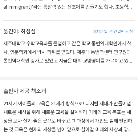
al Immigrant)’라는 통찰력 있는 신조어를 만들기도 했다. 초등학교
부터 대학교까지 다양한 교육 기관에서 아이들을 가르쳤으며, 하버드
대와 예일대에서 석사학위를 받고 보스턴컨설팅그룹에 6년간 몸담았
옮긴이:
허성심
저자파일
신간알림 신청
다. 현재 여러 기관의 자문단으로 활동하며, 최근에는 비영리 국제단
체인 ‘20억 어린이 프로젝트(twobillionkids.world)’와 ‘역량강화
제주대학교 수학교육과를 졸업하고 같은 학교 통번역대학원에서 석
국제사업단(ministry-of-eai.org)’을 설립해 21세기를 이끌어갈 알
사, 영문학과에서 박사 학위를 받았다. 제주대 통번역센터 연구원과
파세대를 위한 활동을 이어가고 있다. 《세상에 없던 아이들이 온다》
통번역대학원 강사로 있었고 지금은 대학 교양영어를 가르치고 있으
는 마크 프렌스키의 열 번째 책으로, 21세기에 태어나고 자란 아이들
며 글밥아카데미 수료 후 바른번역 소속 번역가로 활동하고 있다. 옮
을 위한 혁신적이고 창의적인 교육 패러다임을 제시한다. 날 때부터
긴 책으로 『코끼리는 암에 걸리지 않는다』 『무엇이 우리를 다정하게
전 세계와 연결된 환경을 경험하고, 기성세대와는 완전히 다른 신념
만드는가?』 『심심할 때 우주 한 조각』 『단테의 인생』 『차원이 다른
출판사 제공 책소개
과 가치관을 가졌으며, 최첨단 테크놀로지를 자기 몸처럼 능숙하게
수학』 등이 있다.
다루는 이 신인류를 어떻게 바라봐야 할지, 이들에게 힘을 실어주기
21세기 아이들의 교육은 21세기 방식으로! 디지털 세대가 만들어낼
위해 교사와 부모는 무엇을 해야 할지를 알려주는 최고의 안내서가
새로운 세상을 위해 새로운 교육을 설계하라 미래의 교육 목표는 세
될 것이다. https://marcprensky.com
상을 보다 살기 좋은 곳으로 바꾸고 그 과정에서 개인도 함께 발전하
는 것 교육은 현재의 세상을 넘어 앞으로 살아갈 미래의 세상과 닿아