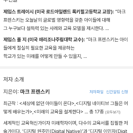
제임스 트레이시 (미국 로드아일랜드 록키힐고등학교 교장):
“마크
프렌스키는 오늘날의 글로벌 영향력을 갖춘 아이들에 대해
그 누구보다 설득력 있는 사례와 교육 모델을 제시한다.
교육자뿐만 아니라 교육에 관심을 가진 사람이라면
제임스 폴 지 (미국 애리조나주립대학 교수):
“마크 프렌스키는 아이
누구나 반드시 읽어야 할 필독서이다.”
들에게 절실히 필요한 교육을 제공하는
학교가 있는 미래를 어떻게 만들 수 있을지,
고무적이고 낙관적이며 실행 가능한 청사진을 명료하게 제시한다.”
저자 소개
지은이:
마크 프렌스키
저자파일
신간알림 신청
최근작 :
<세상에 없던 아이들이 온다>
,
<디지털 네이티브 그들은 어
떻게 배우는가>
,
<미래의 교육을 설계한다>
… 총 17종
(모두보기)
세계적인 교육혁신가이자 미래학자이며, 다수의 교육서를 집필한 저
술가이다. ‘디지털 원주민(Digital Native)’과 ‘디지털 이민자(Digit