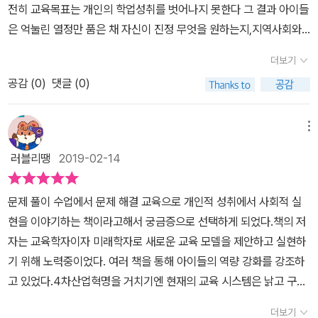
이상 아이들에게 필요하지 않고 아이들이 좋아하는 것을 스스로 시도
전히 교육목표는 개인의 학업성취를 벗어나지 못한다 그 결과 아이들
변화를 일으켜야 함. 학생이 주도적으로 조사를 하거나 보고서를 작
부와 자신이 관심있거나 좋아하는 업을 하기 위해, 거쳐야 하는 단계,
해볼수 있는 환경과 교육과정이 중요하다는 것을 알게 되었다.좋은
은 억눌린 열정만 품은 채 자신이 진정 무엇을 원하는지,지역사회와
성하고 이를 제안하고 기관에 제출하여도 변화가 없다면 사회참여 프
시험을 고려할 때, 무조건 지금의 방식이 나쁘다고 볼 순 없다. 하지만
스펙쌓기가 아닌 아이들의 역량을 키우며 자신들이 살게될 세상을 직
세상을 위해 어떤 역할을 해야할지 모른 채 대학과 사회에 대던져진
로젝트에 해당하지 않음.3. 기대하는 교육 결과와 필수 교육과정의
문제는 명확하며 심해지는 양극화 만큼이나 교육의 변화가 필요해 보
더보기
접 만나보고 느껴보고 그 안에서 자신과 다른이들과 함께 사회참여프
다 디지털 세대의 아이들은 세상을 위해 큰 가지를 창출할 수 있는 엄
변화 모든 학생에게 기대하는 것은 국수사과의 기본 교과가 아니다.
이는 것도 사실이다. 현장형 인재, 공부에 뜻이 없다면 창업이나 기술
로젝트를 해보며 삶의 방향과 목표를 키울수 있는 기회와 교육정책등
공감 (
0
)
댓글 (0)
청난 잠재력을 지녔다 이런 힘을 더 나은 세상을 만드는 일에서 현실
효과적인 사고력, 행동력, 인간관계, 국제사회적 인식, 사회참여의 실
을 배우면서 정상적인 사회인이 될 수 있도록, 제도개선도 필요해 보
작은것부터 관심을 가져야 할 것 같다.
화하고 그 과정을 통해 개인이 성장하는 것이야말로 미래교육의 모
현이다.4. 교수방법의 변화 이론 중심의 단순 지식 전달 교수법에서
인다. 실패하는 순간, 기회가 사라지거나 공부를 못한다고 해서 불필
습이어야 한다 새로운 목표, 새로운 수단, 새로운 교육과정, 새로운 교
벗어나 매우 강력한 기술사용을 기반으로 한다. 여기서 말하는 기술
메뉴
요한 인재가 아니다. 누구나 사회적 기여를 할 수 있고, 공부 그 이상
수법, 새로운 기술 사용으로 궁극적으로 세상을 더 나은 곳으로 바꿀
은 현재의 디지털 기술을 이용해 현실 사회 개선 프로젝트에 참여할
의 가치가 무엇인지 고민하게 해야 한다.​아이들의 개인차이나 능력차
러블리땡
2019-02-14
수 있도록 아이들의 역량을 계발하는데 초점을 둔 미래의 교육을 만
수 있는 것을 말한다. 이를 기반으로 신뢰, 존중, 독립, 협동, 친절을
이는 있지만, 이런 간극을 좁히며 현재와 미래에 맞는 인재로 성장할
나보자 문제 풀이 수업에서 문제 해결 교육으로, 개인적 성취에서 사
통해 아이들이 효과적으로 무언가를 실현하는 역량을 키워주는 방식
수 있도록, 우리 어른들이 변해야 한다. 치열한 경쟁이 낳은 비극으로
문제 풀이 수업에서 문제 해결 교육으로 개인적 성취에서 사회적 실
회적 실현으로 미래의 교육은 세상을 보다 살기 좋은 곳으로 바꾸고
으로 전환한다.5. 교사의 변화 교사는 기존의 내용 전달자에서 역량
볼 수도 있고, 불필요한 공부에 시간낭비, 비용낭비를 하고 있는 현실
현을 이야기하는 책이라고해서 궁금증으로 선택하게 되었다.책의 저
그 과정에서 개인도 함께 발전하는 교육이어야 한다새 교육의 핵심
강화자가 된다. 교사의 일은 교과 지식의 숙달과 그 효과적 전달이 아
의 모습, 한 분야에 쏠림 현상이 아닌, 다양한 분야로 인재가 뻗어 갈
자는 교육학자이자 미래학자로 새로운 교육 모델을 제안하고 실현하
목표는 어릴때부터 세상을 더 나은 곳으로 바꾸는 일에 참여할 수 있
니다. 교육과정과 수업, 평가는 현실 사회 개선 프로젝트에 기반한다.
수 있도록, 다양한 주체들이 협의를 통해 대안책을 만들어야 하며, 국
기 위해 노력중이었다. 여러 책을 통해 아이들의 역량 강화를 강조하
도록 아이들의 역을 강화하는 것이다 교육을 통해 더 나은 세상을 만
따라서 교사는 학생의 필요, 적성, 흥미, 관심사에 다른 프로젝트를 기
내에 국한시켜 생각하지 말고, 세계화 시대에 걸맞는 새로운 움직임
고 있었다.4차산업혁명을 거치기엔 현재의 교육 시스템은 낡고 구시
드는 더 좋은 방법 이 세상의 구성1장은 우리 교육에 근본적인 변화
획 운영한다. 그 과정에서 학생을 끝까지 목표로 이끌고 관리, 피드백
이 필요해 보인다. 우리보다 나은 제도는 배우거나 모방하는 연습을
대적이며 시대와 동떨어진다고 생각하는건 동,서양이 한미음 한뜻이
가 필요한 이유를 살핀다 현행교육제도가 미래에에 적합하지 않을 뿐
하며, 학생이 프로젝트 과정에서 학습한 것을 확인한다. 또한 프로젝
더보기
통해 최상의 결과를 만들 수 있듯이, 교육에 대한 심도있는 분석과 논