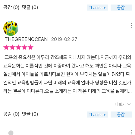
라는 느낌으로 읽었던것 같다.책은 현재 유치원, 초, 증,고등 교육(K-
더러 점진적인 개선으로는 그 문제를 해결할 수 없는 이유를 설명할
트 진행과정에서 학생이 그 프로젝트의 진행을 위해 필요로 하는 교
의가 필요해 보인다. 이 책을 통해 활용해 보자.
공감 (
0
)
댓글 (0)
12) 교육은 미래에는 적합하지 않다고 이야기하며 이론중심의 교육
것이다 2장은 기존 틀에서 벗어나 새로운 방식을 추구하려는 사람들
과의 학습을 제공한다. 교사는 프로젝트의 기획, 제작도 해야하지만
을 철저히 비판하고 있었다. 지금의 교육은 미래가 원하는 인재상에
이 직면하는 도전에 대해 다룬다3장과 4장에서는 새로운 역량을 갖
모든 것을 할 순 없기에 지역과 마을, 국가가 제공할 여러 프로젝트와
부합하지 않으며, 잠재력을 배려하지 않는 교육으로 미래시민을 양성
메뉴
추게 된 아이들과 그 아이들이 실현할 수 있고 또 실현하기를 간절히
학생을 연결하는 일도 중시해야 한다. 이런 프로젝트 과정에서 학생
하는 방법에 대해 작가의 생각을 자세히 다루고 있었다.학업경쟁에
바라는 일에 대해 이야기 한다5장은 지난 수백년 동안 교육에서 배제
의 열정과 장점을 찾는 것을 쉽지 않은데 저자는 아래와 같은 질문을
THEGREENOCEAN
2019-02-27
주를 두지 않고 글로벌 네트워크를 통해 자신의 역량 발휘에 대해 적
되었던 실질적인 사회참여 실현에 대해 논의하고 역사적 교육 전통
통해 그것을 발견할 수있다고 본다.- 혼자 있을때 어떤 일을 하며 시
극적 지원을 아끼지 않아야하며, 어른들이 정한 목표에 아이들을 끼
두가지를 다시 결합함으로써 실질적인 사회 참여를 어떻게 실현할 수
간을 보내는가 그 이유는?- 유튜브에서 딱 하나만을 정기구독 할 수
교육의 중요성은 아무리 강조해도 지나치지 않는다.지금까지 우리의
워 맞추지 않고 자신들 스스로 목표를 정할 수 있게 도와주고, 사회참
있는지 집중적으로 다룬다 6장부터 8장까지는 새 교육에 대해 개략
있다면 무엇을 하겠는가 그 이유는?- 신경을 많이 쓰는 일이나 관심
교육문화는 이론적인 것에 치중하여 왔다고 해도 과언은 아니다.교육
여 프로젝트를 통해 학생 스스로 선택해서 지역사회나 국제 사회에
적으로 기술하고, 고거의 성취와 미래에 요구되는 실현을 구별해서
있는 사람은? 그 이유는?- 주변 환경에서 느낀 구체적인 문제는? 어
일선에서 아이들을 가르치다보면 한계에 부딪치는 일들이 많았다.획
지속적인 변화를 돕도록 해야하며, 교육 전용기술인 에듀테크의 성장
설명한다 9장은 현재 실행되고 있는 대부분의 수업 중심 교육과정이
떤 것인가?- 힘이 있다면 사는 지역이나 삶의 어떤 부분을 고치거나
일적인 교육방법들이 과연 미래의 교육에 얼마나 영향을 미칠 것인가
을위해 노력하고, 아이들의 역량 강화를 위해 교사 스스로 변화해야
아닌 실질적인 사회참여 행동을 교육내용으로 삼고 그것을 지원하는
바꾸고 싶은가?내일의 더 나은 세상 만들기 교육의 체계는 다음과 같
라는 결론에 다다른다.오늘 소개하는 이 책은 미래의 교육을 설계하
함을 강조하고 있었다.또한 아이들을 로켓이라고 칭하며 어느 세대보
종합적이고 보다 나은 교육과정을 제시한다 새로운 비전을 공유하고
다. 모든 학생에게 필요한 핵심 내용효과적 사고력효과적 행동력효
는 방법을 제시하고 함께 만들어가는데 중점을 두고 있다. 미국의 예
다 빠른 속도로 움직이는 아이들의 현실에 대해 직시하고, 그들이 접
더보기
그것이 더 좋은 이유를 이해했다면 다음과제는 그 비전을 실현하는
과적 대인관계국제적지역적 인식개인별요구에 따라 배울 내용STE
를 들어보면 그들은 자율성과 창의력을 중시하는 교육문화를 만들어
하는 정보와 학습속도에 대해 깨닫고 그에 맞춘 학습이 필요함을 이
것이다 10장은 새로운 비전을 실현하는 과정에서 기술이 담당하게
M실질적인 사회참여열정발휘, 국제적, 지역적 요구를 바탕으로 한
공감 (
0
)
댓글 (0)
갔다.이 책은 글로벌 시대에 맞서 새로운 교육의 필요성과 새 교육 비
야기하고 있었다.교육의 중요성은 자라면서 많이 깨닫고, 경험했다.
될 보다 효과적이고 유용한 역할에 대해 이야기한다11장은 달라진 교
개인, 집단별 협력 문제해결인문학예술구체적으로 사회를 개선시고
전의 등장과 실현에 대해 설명하고 지금의 이론 중심 교육과 확연히
하지만 대부분 정형화된 방식에 답답함을 느껴봤을거라 생각하며 작
사 역할과 교사가 걸어가야 할 새로운 방향을 제시한다 12장과 마지
민주시민으로 가져야할 역량으로 사고력, 행동력, 대인관계, 국제적,
다른 실질적이고 더 좋은 대안이 있다는 것을 확신시켜주는데 있다고
메뉴