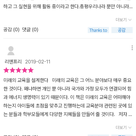
능하다는 것이죠. 지식 위주의 교육이 아닌...효과적인 사고력, 대인
그에 비해 아직은 일방적으로 가르치는 구시대적 교육 시스템인 우리
며 많은 흔들림을 얻었다.
하고 그 실현을 위해 활동 중이라고 한다.총평우리나라 뿐만 아니라
관계 능력, 사회참여 실현 능력, 행동력을 키워주는 교육이 필요하다
나라에서는 아직 변화의 움직임이 부족한 것같습니다. 지금이라도 교
전 세계적으로 과거의 교육문화에서 탈피하여 새로운 교육 모델을 적
고 말하고 있습니다. 그러기 위해서는 우리나라의 경우는 지금의 교
더보기
사 뿐만 아니라 학부모와 학생들이 모두 변화의 필요성을 요구하고,
용하려고 애쓰고 있다. 특히 우리나라는 입시 위주의 교육이다 보니
육 환경이나 시스템, 그리고 교사들이 전부 다 바뀌어야 할 것 같아요.
교육당국에서도 교육개혁 의지가 필요하다고 생각되었습니다. 이 책
공감 (
0
)
댓글 (0)
너무 이론 중심적인 교육이 많다. 하지만 이 책을 읽어보니 이론 중심
특히나 지식 위주의 수업을 하던 교사들이 이렇게 기술적인 면의 경
은교육계에 종사하는 사람이라면 꼭 읽어 보시고 우리나라의 미래 교
의 교육이 꼭 우리나라만의 문제는 아닌 것 같다. 이것은 전 세계의 교
험과 지식들을 가지고 있는 전문가들과 잘 협력하여야겠더라고
육에 대해서 한 번쯤 깊이 생각해 주시면 좋겠습니다. ^^
육자들이 고민하고 있고, 또 바꾸기위해서 새로운 교육 모델들을 만
메뉴
요. 아이들이 지식보다는 문제해결력을...그리고 자신의 개인적인 성
들어내고 있다.이 책을 읽으면서 그 새로운 교육모델을 어떻게 적용
취보다는 사회적인 변화와 발전을 일으킬 수 있는 것이 교육의 주된
리앤프리
2019-02-11
할 것인지에 대해서 생각해보는 좋은 계기가 되었다.​책 내용이 책에
역할이 된다면~정말 새로운 세상이 펼쳐질 것 같네요.지금 우리의 현
서 가장 많이 나오는 단어는 효과적이라는 단어이다.효과적인 사고력
실과는 너무나 동떨어진 이야기 같지만..조금씩이라도 이러한 방향으
미래의 교육을 설계한다 미래의 교육은 그 어느 분야보다 매우 중요
효과적인 행동력효과적인 대인관계 능력효과적인 사회참여 실현 능
로 교육이 변해가면 좋겠다는 생각이 들었습니다.
한 것이다. 왜냐하면 개인 뿐 아니라 국가와 가정 모두가 연결되어 힘
력위 네 가지는 저자가 얘기하는 더 나은 세상 만들기 교육과정의 핵
과 에너지 생명력이 있기 때문이다. 이 책은 미래의 교육은 어떠해야
심 주제이다.새로운 교육을 계획하기 위해 필요한 위 네 가지는 특정
하는지 아이들에 초점을 맞추고 진행하는데 교육분야 관련된 곳에 있
한 상황에서 발휘되어야 하고, 이는 사회참여 프로젝트의 목적이 된
는 분들과 학부모들에게 다양한 지혜들을 만들어 줄 것이다. 저자 마
다고 언급하고 있다.과거에는 결코 실현 가능하지 않았던 교육이지
크 프렌스키는 교육자이자 미래학자다. 때문에 이 책은 이미 검증완
만, 최근엔 가르치는 교육자들부터 새로운 교육의 필요성을 느끼고
더보기
료된 책으로서 믿고 독서할 수 있는 책이라 할 수 있다. 지금까지의 교
새로운 시도(저자가 언급하는 사회참여 프로젝트 기반의 K-12 교육)