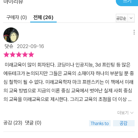
작성해내기도 하고, 자신이 살고 있는 도시의 워터파크 설계 아이디
쓰기
마이리뷰
어 공모에 응모해 실제 설계안에 포함되게 만들기도 했으며, 2명의
구매자 (0)
전체 (26)
고등학생이 중증 장애 학생의 학습을 위해 원격으로 받을 수 있는 개
인 맞춤형 조종 장치를 설계하고 제작하기도 했다. 앞으로 이렇게 기
술을 기반으로 한 아이들의 사회참여 프로젝트는 더욱 늘어날 것이
메뉴
고, 학교와 학생의 성취를 증명하려고 할 때에도 학생 개개인이나 단
닷슈
2022-09-16
체가 이룬 사회참여의 성과는 점점 중요한 비중을 차지하게 될 것이
다. 주요 과목(국어, 영어, 수학, 사회, 과학) 중심의 ‘교육장벽’ 뛰어넘
미래교육이 많이 회자된다. 코딩이나 인공지능, 3d 프린팅 등 많은
기 지금 우리에게 필요한 교육은 요즘 학교에서 흔히 나타나는 학업
에듀테크가 논의되지만 그들은 교육의 소재이자 하나의 부분일 뿐 중
경쟁의 악순환 속에 ‘네트워크로 연결된 확장된 마음’을 가두는 것이
심 철학이 될 수 없다. 미래교육학자 마크 프렌스키는 이 책에서 미래
아니라 아이들의 역량을 자유롭게 발휘하도록 돕는 것이다. 그러기
의 교육 방법으로 지금의 이론 중심 교육에서 벗어난 실제 사회 중심
위해서 우리는 견고하게 유지해온 기존의 이론 중심 학습이라는 교육
의 교육을 미래교육으로 제시한다. 그리고 교육의 초점을 더 이상 개
장벽을 뛰어넘어야 한다. 이제까지 주요 과목으로 학습해온 국어, 수
인의 발전에 두는 것이 아니라 세상을 더 나은 곳으로 바꾸고 그 과정
학, 사회, 과학 등의 과목은 모든 사람이 똑같은 비중으로 배우는 것이
더보기
에서 개인이 발전하는 것으로 바꿔야 한다고 주장한다. 이는 기존 주
아니라 개인의 장점, 재능, 흥미에 따라, 그리고 프로젝트를 진행하기
공감 (
23
)
댓글 (0)
요교과 수국사과(MESS) 중심의 교육이 아래와 같은 문제점을 갖고
위한 필요에 따라 배우면 된다. 아이들은 자신들이 실현하고자 하는
있기 때문이다.- MESS는 교육과정의 폭을 필요이상으로 심하게 좁