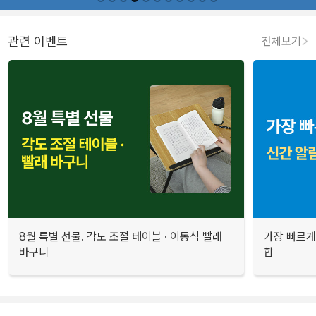
관련 이벤트
전체보기
8월 특별 선물. 각도 조절 테이블 · 이동식 빨래
가장 빠르게
바구니
합