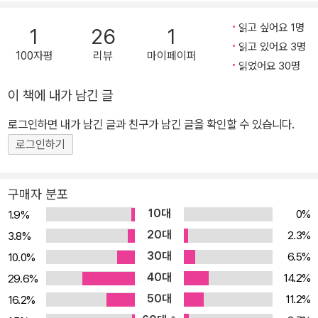
있어야 한다. 그러나 현재 시행되고 있는 교육은 우리 아이들이 살아
갈 미래에는 적합하지 않다. 스마트 기술과 더불어 성장한 21세기의
읽고 싶어요 1명
1
26
1
아이들에게 학업 성취만을 강조하는 과거 방식의 교과 교육은 현재의
읽고 있어요 3명
100자평
리뷰
마이페이퍼
교육이 목표로 하는 개인의 학업 역량을 끌어올리는 데조차 더 이상
읽었어요 30명
유용하지 않다. 자신이 원하는 것이 무엇인지, 어떤 부분에 흥미와 잠
이 책에 내가 남긴 글
재력이 있는지 전혀 모르는 채 오직 학업 성적에만 매진해야 하는 교
육은 앞으로 아이들이 맞닥뜨려야 할 세상에서 어떤 힘도 발휘할 수
로그인하면 내가 남긴 글과 친구가 남긴 글을 확인할 수 있습니다.
없다. 우리 아이들이 살아갈 세상은 이론적 지식을 많이 습득한 사람
로그인하기
이 아니라 창의적이고 효과적인 사고력, 행동력, 대인관계 기술, 사회
참여 능력 같은 미래형 역량을 지닌 사람들이 꿈을 이루고 행복하게
구매자 분포
살 수 있는 세상이다. 디지털 세대의 아이들은 이미 세상을 위해 큰 가
10대
0%
1.9%
치를 창출할 수 있는 엄청난 잠재력과 기량을 지니고 있다. 교육은 이
20대
2.3%
3.8%
런 힘을 최대한 끌어올리고 강화하여 아이들을 지금보다 더 나은 세
30대
6.5%
10.0%
상을 만드는 일에 참여하게 하고 그 과정을 통해 개인을 성장시키는
40대
것으로 바뀌어야 한다. 새로운 목표, 새로운 수단, 새로운 교육과정,
14.2%
29.6%
새로운 교수법, 새로운 기술 사용으로 궁극적으로 세상을 더 나은 곳
50대
11.2%
16.2%