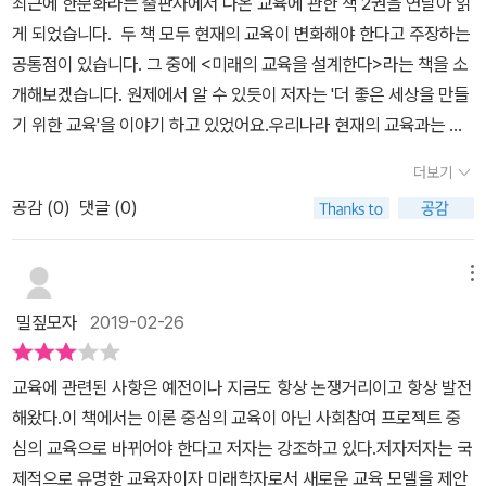
최근에 한문화라는 출판사에서 나온 교육에 관한 책 2권을 연달아 읽
에 있었다고 하며, 미래의 교육은 세상을 보다 살기 좋은 곳으로 바꾸
전략과 전술, 관리책임, 장벽허물기, 프로젝트 관리, 프로그래밍 능력,
실에서 발생하는 일대일 관계나 문제를 학생들 스스로 처리할 수 있
게 되었습니다. 두 책 모두 현재의 교육이 변화해야 한다고 주장하는
고 그 과정에서 개인도함께 발전하는 교육이어야 한다고 합니다. 책
유용한 동영상 제작효과적인 대인관계소통과 협력(일대일, 집단 내,
도록 돕기위해 애쓴다.하지만 활용할 수 있는 교육자료가 있다면 학
공통점이 있습니다. 그 중에 <미래의 교육을 설계한다>라는 책을 소
의 내용 중에 더 나은 세상을 만들기 프로젝트 10가지에 대한 부분이
지역 사회내, 지장 내, 온라인 상, 가상세계 내, 기계와의)경청, 네트워
생들이 소속 집단,가족,지역 사회,일터에서는 물론이고 온라인 상에
개해보겠습니다. 원제에서 알 수 있듯이 저자는 '더 좋은 세상을 만들
흥미로웠습니다. 아이들이 새로 개발한 역량을 더 나은 세상을 만드
크 조직, 관계 형성, 공감, 용기, 관용, 윤리, 정치, 시민정신, 갈등해결,
서 능숙하게 효과적인 관계를 형성하고 유지할 수 있도록 도울 수 있
기 위한 교육'을 이야기 하고 있었어요.우리나라 현재의 교육과는 너
는 프로젝트에 실질적으로 쓰도록 돕는것이 중요하다고 합니다. 책에
협상, 지도하기와 받기, P2P, 멘토되기, 멘티되기마크 프렌스키가 책
을 것이다라고 말하고 있다. 마크 프렌스키는 국제적으로 유명한 교
무나 차이나는 이야기여서 사실... 읽으면서 이런 날이 과연 언제 우리
소개된 10가지 사례들은 한국의학생들도 충분히 할 수 있는 것이라
에서 제시하는 이런 교육패러다임의 변화는 매우 혁명적이고 미래지
더보기
육자이며 미래학자다.초등학교부터 대학교에 이르기까지 그는 교육
교육에 찾아올 수 있을까 싶긴 했어요.저자는 지금의 교과 주입식 교
고 생각합니다. 공무원이나 경찰과의 경험을 평가하는 앱 만들기, 3D
향적이며 학생중심적이고 훌륭하다. 하지만 한국의 혁신교육이 그 누
의 다양한 경험으로 교육을 컨설팅하고 있다.교육의 미래에 대해 많
공감 (
0
)
댓글 (0)
육이 아닌....아이들이 주체가 되어 실질적으로 사회의 변화에 참여하
프린트로 의수 제작하여 돕기, 쓰다 버린 크레파스를 수집하여이를
구도 아닌 교육전문가인 교사 집단에 의해 크게 받아들여지지 않은
은 지식을 공유하고 있는 그에게 듣는 이 책의 내용은 실질적인 사회
는 프로젝트식 교육이 이루어져야 한다고 제안하고 있어요.그러면서
살 수 없는 아이에게 나눠주기 등의 활동은 우리나라 기준으로 대학
것처럼 변화에 대한 저항은 크다. 사람은 누구나 변화를 꺼려하며 기
참여 실현이라는 새로운 수단 자신의 열정 분야에서 사고력,행동력,
사례로 든 학생 사회참여 프로젝트들은 정말 인상적이었습니다. 미국
메뉴
입학을 위한 성적 향상에 전혀 도움이 되지 않게 보입니다. 하지만, 아
존의 것을 선호하기 때문이다. 어느 정도 문제의식을 가졌어도 행동
대인관계 능력,사회참여 실현 능력을 발휘하는 유능한 인재 양성이라
이기에 가능 했겠지요. 아이들이 이렇게 사회참여 프로젝트를 주체적
이들이 자신이 사는 세상을 발전시키기는 유익한 일을 직접하고, 그
하는 것은 다르다. 마크 프렌스키는 아래의 세 요소가 결합되어야 이
밀짚모자
2019-02-26
는 소기의 성과에 대해서도 구체적으로 명시하려고 애쓰고 있다.새로
으로 할 수 있는 능력이 있을까? 하고 의문이 들 수 있겠지만...저자는
과정에서 무엇가는 배운다는 사실은 인정하실 것입니다. 4차 산업혁
런 본질적 저항의 극복이 가능하다고 보았다.현재 상황에 대한 불만
운 교육을 맞이할 때 어떤 도움이 될지에 대해서도 구체적으로 설명
지금과 같은 디지털 시대의 아이들은 어쩌면 우리 어른들보다 더 큰
명으로하루가 다르게 신기술이 나오지 평생직장이 사라진 지금, 아이
미래에 무엇이 가능한지에 대한 공통비전비전을 위한 구체적인 시작
교육에 관련된 사항은 예전이나 지금도 항상 논쟁거리이고 항상 발전
하고 있다.
역량을 가지고 있다고 봅니다. 네트워크로 전 세계가 연결되어 있고
들이 미래에 필요한 능력은 어떤 것인지 다시한번 생각하게 되는 부
단계이다. 이 세 가지 요소의 결합이 이뤄질 때 저항을 극복하고 개혁
해왔다.이 책에서는 이론 중심의 교육이 아닌 사회참여 프로젝트 중
아이들에게는 이를 잘 활용할 수 있는 능력이 충분히 있기에 과거에
분이었습니다. 나름 학생의 자율성이 수업시간에 많이 반영되고 있는
과 개선이 가능하다고 보았다. 이 책은 2016년에 나온 책으로 매우
심의 교육으로 바뀌어야 한다고 저자는 강조하고 있다.​저자저자는 국
는 실현 가능하지 않았던 이런 방식의 사회참여 프로젝트 교육이 가
미국의 교육체계에서도 이러한 변화를 필요로 하고 있다고 합니다.
혁신적이다. 교육에 관심있는 이들이 누구나 봐야 할 도서란 생각이
제적으로 유명한 교육자이자 미래학자로서 새로운 교육 모델을 제안