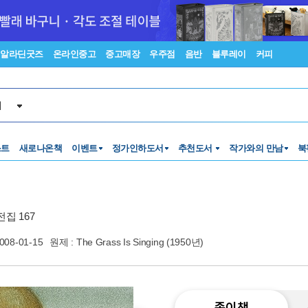
알라딘굿즈
온라인중고
중고매장
우주점
음반
블루레이
커피
서
스트
새로나온책
이벤트
정가인하도서
추천도서
작가와의 만남
북
집 167
008-01-15
원제 : The Grass Is Singing (1950년)
종이책