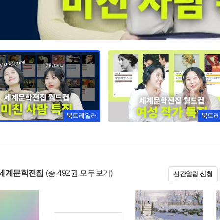
북트레일러
북트레
 세계문학전집
(총 492권 모두보기)
신간알림 신청