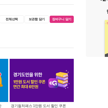
전체선택
보관함 담기
장바구니 담기
간
경기컬처패스 1만원 도서 할인 쿠폰
삼성카드가 쏜다! 알라