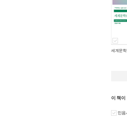
세계문학
이 책이
민음사