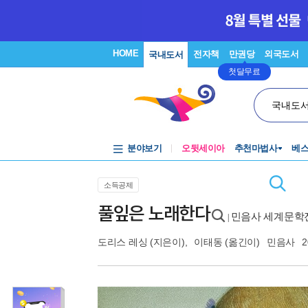
HOME
전자책
만권당
외국도서
국내도서
첫달무료
국내도
분야보기
오뒷세이아
추천마법사
베
소득공제
풀잎은 노래한다
민음사 세계문학전
|
도리스 레싱
(지은이),
이태동
(옮긴이)
민음사
2