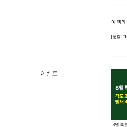
이 책의
[품절] The
이벤트
8월 특