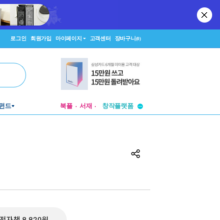
로그인
회원가입
마이페이지
고객센터
장바구니
(0)
투비컨티뉴드
펀드
북플
서재
창작플랫폼
투비컨티뉴드