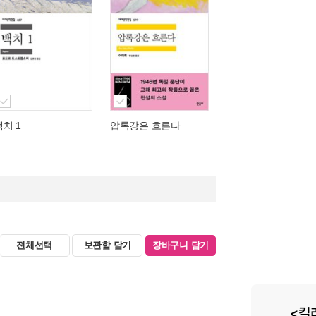
백치 1
압록강은 흐른다
전체선택
보관함 담기
장바구니 담기