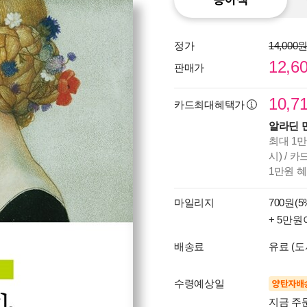
정가
14,000
12,6
판매가
10,7
카드최대혜택가
알라딘 
최대 1만
시) / 
1만원 
마일리지
700원(5
+ 5만원
배송료
유료 (도
수령예상일
양탄자배
지금 주문