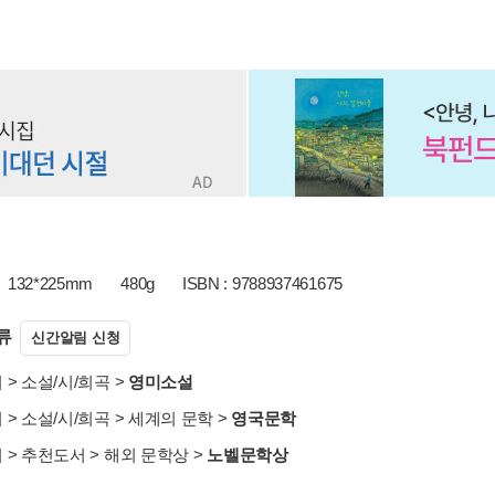
132*225mm
480g
ISBN : 9788937461675
류
신간알림 신청
서
>
소설/시/희곡
>
영미소설
서
>
소설/시/희곡
>
세계의 문학
>
영국문학
서
>
추천도서
>
해외 문학상
>
노벨문학상