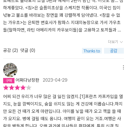
하면 귀촌 정도 되려나. 아니 변호사로 활동할 수 있는 왜 그런 결정을
로베르토 볼라뇨의 소설 5편과 에세이 2편이 담긴 책. 이것도 좀… 심
내리셨을까 싶지만, 삶의 단면은 언제나 이해할 수도 그리고 설명도
하게좋았다. <짐>은 슬픔의초상을 스케치한 작품이다. 미국인 짐이
불가할 순간이 있지 않은가 말이다. 도회지 부에노스 아이레스에서
넋놓고 불쇼를 바라보는 장면을 꽤 강렬하게 담아냈다. <참을 수 없
일부러 찾아온 문인 아들과 지인들에게 육즙이 풍성한 소고기 대신
는 가우초>는 은퇴한 변호사가 팜파스 지대의농장으로 가서 가우초
토끼 고기를 대접하는 늙수그레한 가우초들의 이미지가 너무나 마음
들(말하자면, 라틴 아메리카의 카우보이들)을 고용하고 토끼들과 뛰
에 들었다. 가우초의 삶을 사는 주인공의 꿈은 인디오 여자와의 합방
노는(?) 이야기다(아님). 역자의 해설을 보니, 이작품은 보르헤스의
더보기
으로 확정지어진다. <경찰 쥐> 페페는 자꾸만 메가 픽션 <2666>을
<남부>와 <마가복음>을 패러디했다고 한다. 또한 세르반테스의 <돈
공감 (
2
)
댓글 (0)
연상시켰다. 쥐들은 동족을 죽이지 않는다고 했던가. 하수도에 거주
키호테>를떠올리게도 하며, 여러 아르헨티나 작가들의 작품들을 따
하는 유능한 형사 쥐 페페는 연달아 벌어지는 연쇄살인 사건 해결에
왔다고도 한다.말하자면 상호 텍스트 놀이의 방식으로 구성된 소설이
나선다. 페페의 목적은 정의를 구현하기 위해서라고 한다. 첫 번째 희
라는 것. 다른 건 안 읽어봐서 이런건 몰랐음. <경찰 쥐>는 카프카의
메뉴
생자는 재갈에 물린 채 아사되었다고 했던가. 그 다음에도 쥐들의 삶
<여가수 요지피네 혹은 쥐 족속>과 연결되는 작품이다. 카프카의 소
어쩌다냥장판
2023-04-29
을 위협하는 포식자에게 날카로운 자상을 입고 연달아 죽은 일련의
설 속 쥐이자 가수인 요제피네의 조카가 쥐이자 경찰로 나온다. 탐정
시체들이 발견된다. 페페 경찰 쥐는 범죄의 패턴을 연구하면서 아무
소설의형식으로 현대의 병폐와 악의 욕망을 그려낸다. 되게 재밌게
래도 같은 쥐의 소행이라는 심증을 굳혀 간다. 그리고 결국 범인으로
읽음.<알바로 루셀로트의 여행>은 아르헨티나의 소설가 루셀로트가
어찌 되건 우리가 너무 많은 걸 잃진 않겠지.[1]프란츠 카프카입을 열
지목된 녀석과 대결하게 되었을 때, 자신이 추구하는 정의를 실현시
프랑스의 영화감독모리니가 자신의 소설을 자꾸 표절하는 것에 아무
지도, 눈을 깜빡이지도, 숨을 쉬지도 않는 게 건강에 이롭습니다.하지
키기 위해 자신 역시 동족 살해라는 끔찍한 범죄의 당사자가 된다. 이
대응도 안 하다가, 오히려 그가 자신의 ‘최고의 독자’라고 느끼며, 파
만 모든 건 때가 오게 마련입니다. 아이를 낳을 때가 오고 책을 쓸 때
런 역설이 있을 수가 있나 그래. 어쨌든 페페 형사는 족제비라는 강력
리에있는 그를 만나는 이야기다. 사실 나는 예술의 표절 문제에 좀 관
가 오지요. 병에 걸릴 때도 옵니다. 여행의 끝이 오는 거죠.여행은 사
한 포식자의 위협에 직면한 동족의 S.O.S. 요청을 무시하지 않고 구
대해야 한다고 생각하는데, 그래서인가 역시 흥미롭게 읽을 수 있었
람을 병들게 합니다. 오랜 과거에 의사들은 환자에게, 특히 신경 질환