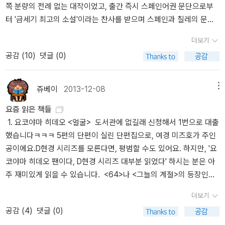
쪽 분량의 전례 없는 대작이었고, 출간 즉시 스페인어권 문단으로부
랑스 시인 말라르메의 시를 인용해서 그리하여 마지막 단계로 작가는
는어떤 예술을 선물 받을 것인가. 그리고 어떤 선물을 세상에 내놓을
터 '금세기 최고의 소설'이라는 찬사를 받으며 스페인과 칠레의 문학
여행을 추천했지 아마도. 하지만 여행 역시 쁘띠 부르주아에게나 해
것인가. 다음은 <문학+병=병>에서 인상적이었던 구절들.“위고는 <
상을 휩쓸었다. 또한 2008년에 영어로 번역되자 곧 미국의 베스트셀
당한 일이 아닐까? 여행을 하기 위한 금전적 여유와 시간은 어디에서
레 미제라블>에서 어둠의 인간, 잔학한 인간은 어둠의 환희, 잔학한
더보기
러 목록에 진입했고, 「뉴욕 타임스」와 「타임」의 '2008년 최고의 책'으
찾을 수 있단 말인가? 어려서 여행할 적에는 돈이 없었고, 지금은 돈
행복을 시도할 수 있는 자라고 했습니다. (중략) 잔학한 인간의 행복
공감 (
10
)
댓글 (0)
로 선정되었으며, 권위 있는 전미 서평가 연맹상을 수상했다. 그 밖에
도 시간도 없다는 말이 왜 이렇게 실감이 나는지 모르겠다. 심연에 도
은 잔학합니다.” “권태의 사막 한가운데 있는 공포의 오아시스. 근대
도 「타임스 리터러리 서플러먼트」, 「스펙테이터」, 「텔레그래프」, 「인디
달해서 ‘해독제’를 찾기 위해 우리는 ‘섹스와 책과 여행을 탐험’해야 한
인의 병을 표현하는 데 이보다 더 명확한 진단이 있을까요. 그권태를
펜던트 온 선데이」, 「샌프란시스코 크로니클」 등 세계 각국의 유력지
다는 볼라뇨의 말을 오래도록 기억하게 될 것 같다. 현대 라틴 아메리
벗어나는 데, 그 죽음의 상태를 탈출하는 데 우리 손에 주어진 유일한
쥬베이
2013-12-08
메뉴
에서 '2009년 최고의 책'에 선정되었다. 이 작품이 전 세계 독자들의
카 문학계를 겨냥한 신랄한 비판인 <크툴루 신화>는 작가 스스로 지
것, 그렇다고 그다지 우리가 손에 쥐고 있지도 않은 그것은 바로 공포
요즘 읽은 책들
관심을 끈 것은 볼라뇨가 세상을 떠나기 전에 혼신을 다해 완성한 마
독한 문학 소비자였던 시절을 바탕으로 해서 재구성된 게 아닌가 싶
입니다. 다시말해 악이란 말입니다.” “<그 미지의 세계 깊은 곳으로,
1. 요코야마 히데오 <얼굴> 도서관에 없길래 신청해서 1번으로 대출
지막 작품이라는 이유 때문에 감정적으로 이끌렸기 때문일 수도 있
을 정도로 라틴 아메리카와 스페인 문화권의 한다하는 작가들을 총망
새로운 것을 찾아>라는 마지막 시구는 무한에 무한이 더해지더라도
했습니다ㅋㅋㅋ 5편의 단편이 실린 단편집으로, 여경 미즈호가 주인
다. 그러나 이런 작품 외적 요인보다도 독자들이 <2666>에 관심을
라한다. 노벨상 수상자로 공통분모를 형성한 만델라와 가비토 그리고
무한은 여전히 무한이듯, 본질적인 변화 없이 공포로 수렴되는 공포
공이에요.D현경 시리즈를 모른다면, 평범할 수도 있어요. 하지만, '요
집중한 까닭은 생전에 볼라뇨가 이 작품에서 세계 최악의 범죄 도시
바르가스 요사에 대한 저격은 붐 세대를 끝장내려는 인프라레알리스
에 맞서 싸우는 예술의 초라한 깃발입니다. 그것은 시인들의 전투가
코야마 히데오 팬이다, D현경 시리즈 대부분 읽었다' 하시는 분은 아
인 후아레스의 여성 연쇄살인사건을 다루겠다고 여러 차례 밝혔기 때
모의 일원다운 패기를 보여준다. 볼라뇨는 현존하는 최고의 라틴 아
대부분 그렇듯, 이미 패퇴가 자명한 전투를하는 것입니다.” “말라르
주 재미있게 읽을 수 있습니다. <64>나 <그늘의 계절>의 등장인물
문이기도 하다.작가는 80년이란 시간과 두 개의 대륙을 넘나들며 수
메리카 작가로 알란 파울스를 꼽고 있는데, 아쉽게도 국내에는 소개
메는 여행과 여행자의 운명이 어떤지 알면서도 그 여행을 다시시작하
들이 까메오처럼 등장하는 것도 재밌어요. 후타와타리나 미카미 등
수께끼의 연쇄살인마와 유령 작가를 두 중심축으로 내세워 전쟁, 독
된 그의 작품이 하나도 없구나. 내가 볼라뇨를 꾸준하게 읽는 이유 중
고자 합니다. 다시 말해, <이지튀르>의 저자는 우리의 행위만 병든 게
더보기
등. (뭐, D현경 시리즈가 다 그렇지만요^^) 2. 요코야마 히데오 <종
재, 대학살로 점철된 20세기 유럽 역사에서 인간의 악이 어떤 모습으
의 하나는 현대 라틴 아메리카 문학에 대한 정보를 취합하는 하나의
아니라 언어 또한 병들어 있다고 하는 것입니다. 우리가 치료를 위해
공감 (
4
)
댓글 (0)
신검시관> 2009년에 읽고, 4년만에 다시 읽었습니다. 완전 새롭더
로 진화되어 왔는지를 파헤치고 있다. 보리스 안스키의 일기에서 서
창구이기 때문이다. 그를 통해 로드리고 프레산과 지금 한창 빠져 있
해독제나 약을 찾을 때, 새로운 것, 오직 미지의 곳에서 발견되는 그것