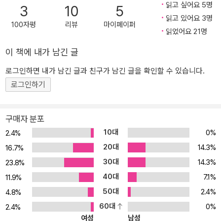
읽고 싶어요 5명
우고자 하는 용기를 갖는 일이라고. 일체가 파국으로 치닫고 종국에
3
10
5
읽고 있어요 3명
는 소멸할 수밖에 없는 것이 운명이라 해도, 그 종착지가 어디든 쉬지
100자평
리뷰
마이페이퍼
읽었어요 21명
않고 여행을 계속해야 한다고. 그는 이 작품을 통해 이 말을 되새긴다.
스스로 문학을 탐험하는 여행자가 됨으로써 독자를 그 여행에 불러들
이 책에 내가 남긴 글
이는 볼라뇨. 그는 독자로 하여금 텍스트 <소비자>가 아니라 텍스트
추적자, 즉 <움직이는 독자>가 되도록 부추긴다. 죽음의 목전에서 그
로그인하면 내가 남긴 글과 친구가 남긴 글을 확인할 수 있습니다.
가 손수 넘긴 이 작품은 <작가의 죽음>과 자신의 죽음을 받아들이며
로그인하기
독자를 살려 내고자 한 볼라뇨의 마지막 몸짓이다. 그가 남긴 이야기
들 자신의 문학 세계를 <메타텍스트적 유희>라고 할 만큼 기성 작품
구매자 분포
과 무수한 교차점을 남겨 두는 볼라뇨의 글쓰기 특성은 『참을 수 없는
10대
0%
2.4%
가우초』에서도 유감없이 발휘된다. 그리하여 카프카, 보르헤스, 코르
20대
타사르, 가우초 문학, 환상 문학 등 문학의 경계를 가로지르며 다양한
14.3%
16.7%
층위와의 접속과 분절을 통해 독서의 즐거움을 선사한다. 첫 번째 단
30대
14.3%
23.8%
편 「짐」은 유령의 얼굴을 마주하고 죽음을 향해 나아가며 <시인으로
40대
7.1%
11.9%
서 기발한 뭔가를 찾아서 그걸 쉬운 말로 표현>하고자 하는 미국인
50대
2.4%
4.8%
짐이라는 인물에 대한 이야기이다. 작가의 숙명 혹은 볼라뇨 자신의
60대
0%
2.4%
운명을 그린 것 같은 이 단편의 주인공 짐은 볼라뇨가 멕시코시티에
여성
남성