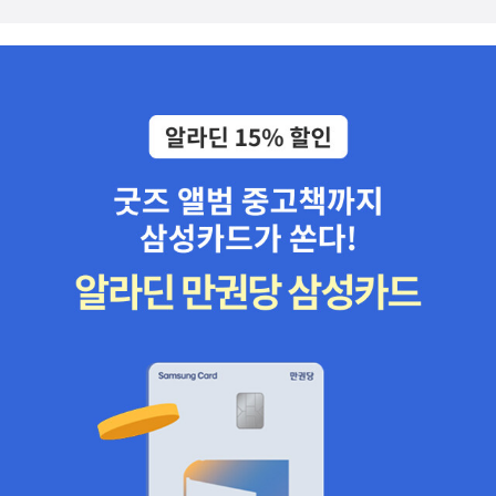
<참을 수 없는 가우초> 등도 모두 번역이 될 거 같지만 개인적으로 기
작가다. 게다가 남성작가. 간만의 남성작가의 소설을 매만져 봐야겠
대하는 것은 대작인 <2666>이다. 원어로 1000여페이지가 넘는다
다. 김동영의 <잘 지내라는 말도 없이>도 주목작이다. 소개를 보니 좀
고 하고 5부로 구성되어 있으며 거의 80여년의 시간을 다룬다 한다.
터무니 없는 로맨스같기도 하다. 2013 오늘의 작가상을 수상한 이재
당연히 등장인물 수도 많을 수 밖에. <전화>라는 작품으로도 흥미로
찬의 <펀치>도 함께 출간된다. 현대문학에서는 거물급 고전작
웠는데 그 정도 규모의 대작이라면 못 해도 <전쟁과 평화>정도의 스
가의 단편집 시리즈가 나온다. 일단 이게 초회분인 듯 하고 더 많은 작
케일이 나오지않을까? 오히려 더 방대할지도.-위의 작품들은 거의가
가의 작품이 나올 것 같다. 데이먼 러니언, 대실 해밋, 토마스 만, 헤밍
영어, 불어권 등에서는 이미 번역이 되어 나와있다. <2666>만 해도
웨이, 포크너로 구성했다. 일본의 대하소설 <인간의 조건>도 주
랜덤하우스판이 있고 갈리마르판이 있다. 원서를 읽게 된다면 역시
목 할 만 하다. '제2차 세계대전 당시 징용에 끌려간 작가의 경험을 토
랜덤하우스판일텐데 아무래도 그 맛이 ......그나마 마음놓고 느긋하게
대로 침략국가 일본의 비인간적인 만행과 잔학성을 일본인 스스로 고
지낼 수 있는 해가 올해인지라 올 해안에 반드시 출간되었으면 하는
발하면서 전쟁이라는 극한 상황 속에서도 어떻게든 인간다운 인간으
바램이다.
로 살아가려고 애썼던 한 인간에 대한 이야기'라는 소개만으로 한번
쯤은 보고 싶어지는 소설이다. 일단 1권을 잠깐 보고 계속 읽을지 생
각해봐야겠다. 위시리스트가 너무 많아서. 중국의 대중적인
철학자인 이중톈이 쓴 <이중톈 중국사>가 번역됐다. 총 36권으로 되
어있다고 하는데 이제 막 한 권이 번역됐을 뿐이다. 약간의 시간차가
있지만 거의 동시적으로 책이 번역될 예정인 듯 하다. 2018년까지 완
간을 목표로 한단다. <김지하와 그의 시대>는 한 인간의 삶의 관점에
서 본 현대사다. 굳이 김지하의 시대가 아니더라도 저땐 다 저랬을 것