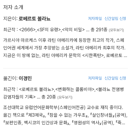
스페인어권 작가들을 향한 쓰디쓴 독설.
저자 소개
5편의 소설과 2편의 에세이로 남긴
지은이:
로베르토 볼라뇨
저자파일
신간알림 신청
볼라뇨의 문학적 유서.
최근작 :
<2666>
,
<SF의 유령>
,
<악의 비밀>
… 총 291종
(모두보기)
가르시아 마르케스 이후 라틴 아메리카에 등장한 최고의 작가, 스페
인어권 세계에서 가장 추앙받는 소설가, 라틴 아메리카 최후의 작가.
지금은 이 땅에 없는, 라틴 아메리카 문학의 <시한폭탄>, 로베르토 볼
라뇨에게 바치는 찬사들이다. 볼라뇨는 1953년 칠레에서 태어나 유
년기를 보내고 멕시코로 이주해 청년기를 보냈다. 항상 스스로를 시
인으로 여겼던 그는 15세부터 시를 쓰기 시작해 20대 초반에는 <인
옮긴이:
이경민
저자파일
신간알림 신청
프라레알리스모>라는 반항적 시 문학 운동을 이끌기도 했다. 이어 2
최근작 :
<로베르토 볼라뇨>
,
<변화하는 콜롬비아>
,
<볼라뇨 전염병
0대 중반 유럽으로 이주, 30대 이후 본격적으로 소설 쓰기에 투신한
감염자들의 기록>
… 총 20종
(모두보기)
다. 볼라뇨는 첫 장편 『아이스링크』(1993)를 필두로 거의 매년 소설
조선대학교 유럽언어문화학부(스페인어전공) 교수로 재직 중이다.
을 펴냈고, 각종 문학상을 휩쓸며 <볼라뇨 전염병>을 퍼뜨렸다. 특히
옮긴 책으로 『제3제국』, 『참을 수 없는 가우초』, 『살인창녀들』(공역),
1998년 발표한 방대한 소설 『야만스러운 탐정들』로 라틴 아메리카
『보편인종, 멕시코의 인간상과 문화』, 『영원성의 역사』(공역), 『죽음
의 노벨 문학상이라 불리는 로물로 가예고스상을 수상하면서 더 이상
의 모범』(공역) 등이 있으며 엮은 책으로 『로베르토 볼라뇨』 등이 있