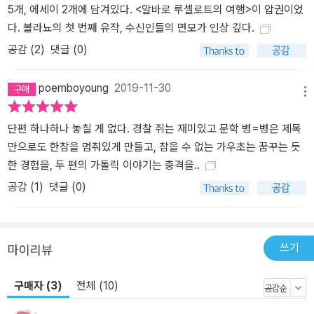
5개, 에세이 2개에 담겨있다. <알바로 루셀로트의 여행>이 압권이었
천함, 선과 악의 아이러니를 그려 낸다. 두 에세이 「문학+병=병」과
다. 볼라뇨의 첫 번째 유작, 수신인들의 면모가 인상 깊다.
「크툴루의 신화」는 문학에 대한 볼라뇨의 비전을 담고 있다. 먼저, 「문
공감 (
2
)
댓글 (0)
학+병=병」에서 볼라뇨는 보들레르와 말라르메의 시구를 상기하며
문학의 생명이 여행에 있음을 역설한다. 그에게 문학은 여행 그 자체
이다. 그러나 <공포의 오아시스>밖에 없는 현대 사회, 그 <권태의 사
poemboyoung
2019-11-30
메뉴
막>에선 <여행하지 않는 편이 건강에 좋으며 움직이지 않는 편이, 집
밖으로 나가지 않는 편이, 겨울에는 따뜻하게 입고 있다가 여름이 오
단편 하나하나 놓칠 게 없다. 경찰 쥐는 재미있고 문학 병=병은 제목
면 목도리만 풀어 두는 편이> 건강에 이롭다. 그런데 볼라뇨의 말처
만으로도 한참을 멈춰있게 만들고, 참을 수 없는 가우초는 꿈꾸는 듯
럼 우리 모두는 <숨을 쉬고 여행을 하고 있다>. 볼라뇨에게 삶과 문학
한 경험을, 두 편의 가톨릭 이야기는 충격을..
은 <새로운 것>을 찾아 떠나는 여행이다. 이것이 그의 문학 세계가 기
공감 (
1
)
댓글 (0)
성 질서가 구축한 문학 경계를 넘나드는 이유일 것이다. 「크툴루의 신
화」는 문학의 현주소를 진단한 글이다. 성공과 돈과 명성을 좇아야 하
는 작가의 절망적 현실과 그로 인해 문학의 <소비자>로 전락한 독자
쓰기
마이리뷰
의 현실을 노골적으로 드러낸다는 점에서 문학에 대한 볼라뇨의 애착
과 고뇌를 엿볼 수 있다.
구매자 (3)
전체 (10)