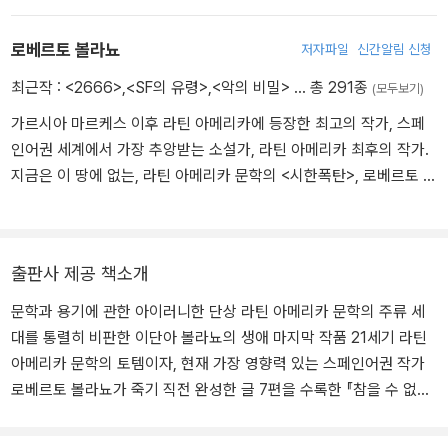
수식이 필요 없는 위대한 문학가로 우뚝 섰다. 그리고 2003년 스페인
다.
의 블라네스에서 숨을 거두기 직전까지 매달린 『2666』은 볼라뇨 필
로베르토 볼라뇨
저자파일
신간알림 신청
생의 역작이자 전례 없는 <메가 소설>로서 스페인과 칠레, 미국의 문
학상을 휩쓸었다. 그의 작품에서는 범죄, 죽음, 창녀의 삶과 같은 어둠
최근작 :
<2666>
,
<SF의 유령>
,
<악의 비밀>
… 총 291종
(모두보기)
의 세계와 볼라뇨 삶의 본령이었던 문학 또는 문학가들에 관한 이야
가르시아 마르케스 이후 라틴 아메리카에 등장한 최고의 작가, 스페
기, 그리고 암담했던 라틴 아메리카의 정치적 상황에 관한 통렬한 성
인어권 세계에서 가장 추앙받는 소설가, 라틴 아메리카 최후의 작가.
찰이 끝없이 펼쳐진다. 그의 글은 사실과 허구가 절묘하게 중첩되고
지금은 이 땅에 없는, 라틴 아메리카 문학의 <시한폭탄>, 로베르토 볼
혼재하며, 깊은 철학적 사고가 위트 넘치는 풍자와 결합하여 끊임없
라뇨에게 바치는 찬사들이다. 볼라뇨는 1953년 칠레에서 태어나 유
이 웃음을 자아낸다. 그 외 작품으로는 장편소설 『먼 별』(1996), 『부
년기를 보내고 멕시코로 이주해 청년기를 보냈다. 항상 스스로를 시
적』(1999), 『칠레의 밤』(2000), 단편집인 『전화』(1997), 『살인 창
인으로 여겼던 그는 15세부터 시를 쓰기 시작해 20대 초반에는 <인
녀들』(2001), 『참을 수 없는 가우초』(2003), 시집 『낭만적인 개들』
출판사 제공 책소개
프라레알리스모>라는 반항적 시 문학 운동을 이끌기도 했다. 이어 2
(1995) 등이 있다.
0대 중반 유럽으로 이주, 30대 이후 본격적으로 소설 쓰기에 투신한
문학과 용기에 관한 아이러니한 단상 라틴 아메리카 문학의 주류 세
다. 볼라뇨는 첫 장편 『아이스링크』(1993)를 필두로 거의 매년 소설
대를 통렬히 비판한 이단아 볼라뇨의 생애 마지막 작품 21세기 라틴
을 펴냈고, 각종 문학상을 휩쓸며 <볼라뇨 전염병>을 퍼뜨렸다. 특히
아메리카 문학의 토템이자, 현재 가장 영향력 있는 스페인어권 작가
1998년 발표한 방대한 소설 『야만스러운 탐정들』로 라틴 아메리카
로베르토 볼라뇨가 죽기 직전 완성한 글 7편을 수록한 『참을 수 없는
의 노벨 문학상이라 불리는 로물로 가예고스상을 수상하면서 더 이상
가우초』가 열린책들에서 출간되었다. 2003년 6월 27일 세비야에서
수식이 필요 없는 위대한 문학가로 우뚝 섰다. 그리고 2003년 스페인
열린 라틴 아메리카 작가 대회에 참가하여 만장일치로 새로운 라틴