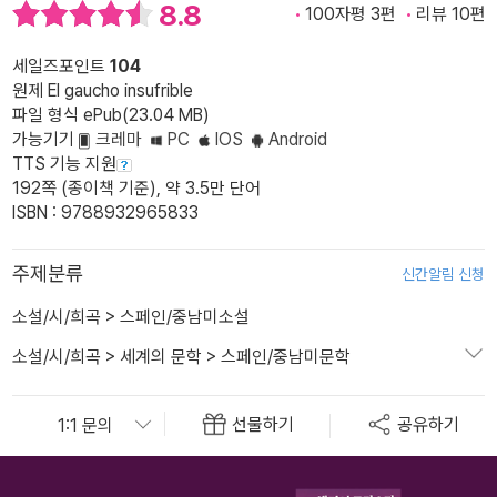
8.8
100자평 3편
리뷰 10편
세일즈포인트
104
원제 El gaucho insufrible
파일 형식 ePub(23.04 MB)
가능기기
크레마
PC
IOS
Android
TTS 기능 지원
192쪽 (종이책 기준), 약 3.5만 단어
ISBN : 9788932965833
주제분류
신간알림 신청
소설/시/희곡
>
스페인/중남미소설
소설/시/희곡
>
세계의 문학
>
스페인/중남미문학
선물하기
공유하기