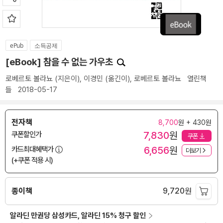
ePub
소득공제
[eBook] 참을 수 없는 가우초
로베르토 볼라뇨
(지은이),
이경민
(옮긴이),
로베르토 볼라뇨
열린책
들
2018-05-17
전자책
8,700
원 + 430원
7,830
원
쿠폰할인가
쿠폰
6,656
원
카드최대혜택가
더보기
(+쿠폰 적용 시)
종이책
9,720
원
알라딘 만권당 삼성카드, 알라딘 15% 청구 할인