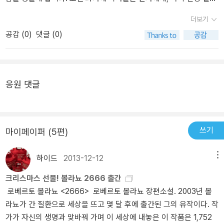
조하기 위해 달려간다. 자신의 작품을 한 없이 베껴 새로운 창작물을
다. 예술이란 무엇인가에 대한질문과 생각을 불러일으키기도 한다. <
을 앓는 환자에게 여행을 추천했습니다.여행을 떠난 사람들 또한 미
더보기
만들어 내는 프랑스 감독 모리니에 대한 깊은 애정을 품고 있는 알바
두 편의 가톨릭 이야기>는신성함과 폭력이, 선과 악이 교차하는 아이
치거나, 심한 경우엔 도시와 기후, 식습관이 바뀜에 따라 모르는 병에
공감 (
0
)
댓글 (0)
로 루셀로트의 기묘한 이야기는 또 어떤가. 원작자에게 아무런 양해
러니한 이야기다. 눈내리는 어느날, 성직자가 되려는 한 소년은 신비
걸렸죠. 사실 여행하지 않는 편이 건강에 좋으며 움직이지 않는 편이,
도 구하지 않은 표절행위를 문학을 사랑하는 당신이라면 용서할 수
한 수도승을 마주치고 이를 신의 계시로 받아들인다. 그리고 그 날, 갓
집 밖으로 나가지 않는 편이, 겨울에는 따뜻하게 입고 있다가 여름이
있냐고 볼라뇨는 독자들에게 묻는 것 같다. 게다가 요즘처럼 원전의
정신병원에서 나온 한 사람이, 수도사와 아이를 살해하고 수도복을
오면 목도리만 풀어 두는 게 건강에 이롭습니다.보들레르는 내가 읽
영화화로 막대한 금전적 이득을 취할 수 있다면 아마 그러지 못할 것
입으며 집에서 나온다. 라쇼몽처럼관점을 달리하는 이야기인데, 이를
었던 가장 잔혹한 시인에 속합니다. 그의 시는 병든 시, 출구 없는 시
응원 댓글
이다. 하지만 우리의 아르헨티나 출신 작가 루셀로트는 표절감독이야
통해 보여줄 수 있는 아이러니를 잘 담아냈다. 에세이 <문학+병=병>
입니다. 하지만 19세기 가장 훌륭한 시일 것입니다.내 기억에 콘테는
말로 자신의 진정한 팬이라는 사실을 있는 그대로 받아들인다. 같은
은… 진짜… 최고였다. “나 책 왜 읽지?”,“문학은 다 무슨 소용이
페레스 레베르테가 현재 스페인 문학에서 가장 완벽한 소설가라고 했
상황이 소설가 볼라뇨 씨에게도 벌어진다면 그는 통 크게 자신의 팬
지?”에 대한 최고의 답변과 생각이 담긴 에세이 중 하나가 아닐까. 그
죠. 완벽에 이르렀으니 계속해서 완벽한 소설가가 될 거라는 듯이 말
의 행동을 ‘뭐, 그럴 수도 있지’하고 넘길 수 있을까. 나라면 아마 그러
래 문학+병=병이지. 어쩌라고. 에세이 <크툴루신화>에는… 사실 잘
입니다.작품에서 얼마나 중요할지 빤히 보이는 그 인물에서 나는 호
쓰기
마이페이퍼 (5편)
지 못하고 나의 재산을 지키기 위해 전투에 분연하게 나서지 않을까
모르는 작가들 얘기가 많이 담겨있었다. 2000년대 초반 스페인어권
세 사크리스탄[73]의 얼굴이 떠올리는데, 영화에서 그는 구겨진 스크
싶다만. 나머지 두 편은 간부전으로 죽어가던 볼라뇨의 묘비명 같은
문학의 베스트셀러들이 뭔지 내가 어떻게 알겠습니까… 여튼 그럼에
랩을 호주머니에 넣고 두들겨 맞은 개처럼 알 수 없는 얼굴, 무방비의
하이드
2013-12-12
메뉴
글이라고나 할까. 세상에 더 이상 읽을 책이 없다면 무슨 낙이 있겠는
도 볼라뇨의 비꼬는 솜씨는 기가 막히다고 느꼈다. 루이스하이드가 <
창백한 얼굴로 감당하기 벅찬 이 나라의 드넓은 고원을 방랑하죠원칙
크리스마스 선물! 볼라뇨 2666 출간
가? 작가 본인의 과도한 섹스에 대한 직접 체험도 궁극의 깨달음에 대
선물>에서 이야기한 부분과 맞닿는 지점이있지 않을까 생각하게 된
에 대한 선언.원칙적으로 나는 명쾌함과 즐거움에 전혀 적대적이지
로베르토 볼라뇨 <2666> 로베르토 볼라뇨 장편소설. 2003년 볼
해 한몫 한 게 아닐까 하는 합리적 추론도 해보게 된다. 죽음을 앞둔
다. 말하자면 이런 것, 예술(책)은 선물인 동시에 상품일 수 있다. 이
않습니다.
라뇨가 간 질환으로 세상을 뜨고 몇 달 후에 출간된 그의 유작이다. 작
사형수가 섹스에 집착하는 장면을 어떻게 설명할 수 있을까. 나도 본
때 예술은 선물의 속성은 반드시 갖고 있어야 한다. 선물이 아니라상
가가 자신의 생명과 맞바꿔 가며 이 세상에 내놓은 이 작품은 1,752
션 펜 주연의 <데드맨 워킹>에 그런 장면이 나오는지 미처 몰랐다. 프
품으로만 존재하는 예술은 세상에 존재하지 않는다. 그렇다면, 우리