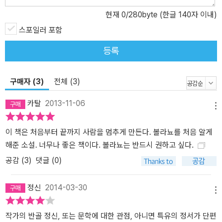
와 같이 인간 세계를 쥐에 빗대어 우리 안에 내재된 악의 욕망과 악의
일상화를 그려 낸 이 작품 또한 그와 맥을 같이하고 있다. 「알바로 루
현재
0
/280byte (한글 140자 이내)
셀로트의 여행」은 예술의 표절을 다룬 작품이다. 아르헨티나에 사는
스포일러 포함
알바로 루셀로트는 파리에 사는 영화감독 모리니가 자신의 작품을 반
등록
복적으로 표절하고 있음을 알게 된다. 그러나 루셀로트는 그에 대해
아무런 대응도 하지 않는다. 오히려 그는 모리니가 표절을 저지른 범
죄자이지만 자기 작품에 대한 <최고의 독자>라는 모순적 감정에 휩
구매자 (3)
전체 (3)
싸여 마침내 그를 찾아 나선다. 『야만스러운 탐정들』에서 내장 사실
카탈
2013-11-06
주의자들이 자신들의 문학적 모형을 살해하듯이, 혹은 「참을 수 없는
메뉴
가우초」의 패러디를 정당화하듯이, 이 단편에서 볼라뇨는 예술의 원
형과 작품에 대한 예술가의 권위를 파괴한다. <천명>과 <우연>으로
이 책은 처음부터 끝까지 사람을 멈추게 만든다. 볼라뇨를 처음 알게
나뉘는 「두 편의 가톨릭 이야기」는 성직자가 되려는 소년과 어느 살인
해준 소설. 너무나 좋은 책이다. 볼라뇨는 반드시 권하고 싶다.
자의 기막힌 조우를 그린 작품이다. <천명>의 소년은 겨울밤 눈 위를
공감 (
3
)
댓글 (0)
맨발로 걸어가는 수도사를 목격하고 그를 뒤쫓으며 그의 발자국을 <
신의 메시지>, 즉 천명으로 받아들인다. 반면에 <우연>의 살인자는
정신
2014-03-30
과거의 여인을 찾아갔다가 맞닥뜨린 수도사와 벌거벗은 어린아이를
메뉴
살해하고 탈주한다. 수도사의 흔적에서 천명을 느낀 소년과 수도복을
작가의 반골 정신, 또는 문학에 대한 관점, 아니면 특유의 정서가 단편
입은 살인자, 두 인물의 조우로 볼라뇨는 천상과 지하, 성스러움과 미