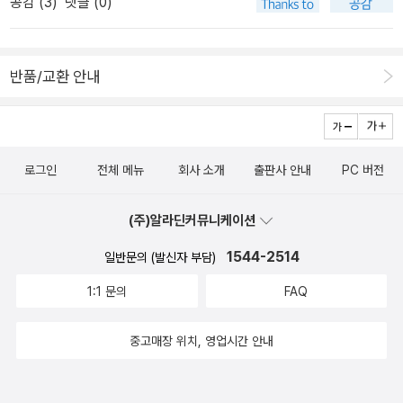
공감 (
3
)
댓글 (0)
가 땀흘리며 열심히 번역을 하고 있을지도 모르는 일. 누군가에게 화
하자면 '찌질이'라고 할 수 있는데, 찌질이에 대한 역사정도로 해두는
이팅을 ....그래서 이번에 장바구니에 들어가 집에 오기를 기다리는 볼
게 좋겠다. <성장 이미지 서사>는 내가 관심있는 '이미지 연구 총
라뇨의 작품들을 간추려본다.파브리스 가브리엘이 평한 다음 문구가
서'인데 새 시리즈가 나왔다. 이번에는 성장과 이미지에 대해 다뤘다.
반품/교환 안내
그를 잘 설명해주는 듯 하다.'우디 앨런과 로트레아몽, 타란티노와 보
9월달에 나오기로 한 책이 밀려밀려 이제 나왔나보다. 서점
르헤스를 섞어놓은 듯한 비범한 작가.' -첫번째 책은 호르베 볼
에 이제 깔렸다. 로베르토 볼라뇨의 <참을 수 없는 가우초>가 그 주인
피가 볼라뇨 사후에 그를 추모하며 쓴 비평집이다. 스페인어 문화권
공이다. 리뷰를 보니 너무 좋아서 욕설을 쓰신 분도 있다. 솔직한 리뷰
에선 거의 영웅처럼 추앙되던 볼라뇨니만큼 엄선된 비평들이 실리지
에 괜시리 책을 보고 싶다. 조이스의 <더블린 사람들>이 열린책들 세
않았을까 싶다. <전화>는 볼라뇨가 첫번째로 쓴 단편집인데 시인, 작
로그인
전체 메뉴
회사 소개
출판사 안내
PC 버전
계문학으로 나온다. 이제 이 작품도 꽤 다양한 취사선택을 할 수 있다.
가, 탐정, 군인, 낙제생, 미국의 포르노배우 등이 주인공으로 등장하는
위화의 소설 <재앙은 피할 수 없다>도 바쁘게 출간됐다. 얼마 전 다른
14편의 이야기가 실려있다. <야만스러운 탐정들>은 볼라뇨 자신을
작품이 번역돼기도 했는데 위화가 우리나라에서 꽤 팔리는 중국작가
(주)알라딘커뮤니케이션
주인공 중 한 명으로 설정한 자서전적 성격이 강한 작품으로 두 주인
인 모양이다. <천사학>은 미국작가 대니얼 트루소니의 작
1544-2514
일반문의 (발신자 부담)
공에게 두 대륙에 걸쳐 살아가는 많은 화자가 들려주는 증언으로 구
품이다. 남편의 고향인 불가리아를 여행하던 중 영감을 얻은 소설이
성되어 있다고 한다. -<먼 별>은 피노체트 정권 치하에서 연
라고. 환상소설의 기운이 넘친다. <이토록 달콤한 재앙>은 독일작가
1:1 문의
FAQ
기로 시를 쓰는 비행기조종사이자 청부살인업자인 한 남자와 칠레의
케르스틴 기어의 책이다. 독일에서는 꽤나 잘나가는 저자인데, 주로
독재정권에 관한 이야기라고 한다. <부적>은 회고담형식으로 진행된
여성이 소설의 주인공인 경우가 많다. 이번에도 예외는 아니다.
중고매장 위치, 영업시간 안내
다고 하는데 어떤 비평가들은 이 작품을 최고의 걸작으로 손꼽기도
김영하가 나왔으니 김연수도 기지개를 켤 때다. 김연수의 새
한단다. -<므시외 팽>이나 <안트베르펜>, <살인창녀들>,
소설 <사월의 미, 칠월의 솔>이 예판에 들어갔다. 몇 안되는 믿고보는