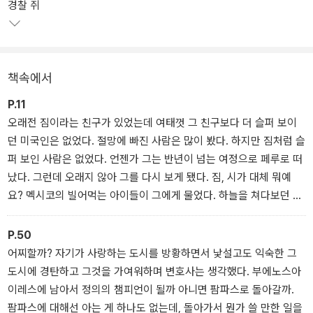
경찰 쥐
간의 모습을 빗댄 쥐, 표절 행위와 아이러니하게도 그를 자신의 최고
의 독자로 받아들이게 되는 작가, 수도복을 입은 살인자와 수도사가
되려는 한 소년의 이야기를 담은 5편의 소설과, 죽어 가는 작가가 남
기는 질병과 죽음에 대한 성찰, 스페인어권 작가들을 향해 내뱉는 쓰
책속에서
디쓴 독설을 담은 2편의 에세이로 이루어져 있다.
P.11
볼라뇨는 이러한 이야기와 강연의 자유로운 조합, 생각 거리를 주는
오래전 짐이라는 친구가 있었는데 여태껏 그 친구보다 더 슬퍼 보이
허구와 문학 비평의 혼합을 통해 문학과 용기에 관한 씁쓸할 만큼 아
던 미국인은 없었다. 절망에 빠진 사람은 많이 봤다. 하지만 짐처럼 슬
이러니한 생각들을 전한다. 그는 2004년 이 작품으로 칠레 알타소르
퍼 보인 사람은 없었다. 언젠가 그는 반년이 넘는 여정으로 페루로 떠
소설상을 수상하였다.
났다. 그런데 오래지 않아 그를 다시 보게 됐다. 짐, 시가 대체 뭐예
요? 멕시코의 빌어먹는 아이들이 그에게 물었다. 하늘을 쳐다보던 짐
은 그 말을 듣더니 구역질을 했다. 어휘, 능변, 진리 추구. 주현절. 네
앞에 성모께서 현현하시는 것과 같은 거지. (……) 난 이제 시인으로서
P.50
기발한 뭔가를 찾아서 그걸 쉬운 말로 표현할 거야. 쉽고 흔한 말이 있
어찌할까? 자기가 사랑하는 도시를 방황하면서 낯설고도 익숙한 그
을 것 같아? 난 있다고 생각해, 짐이 말했다.(본문 11면, 「짐」 중에서)
도시에 경탄하고 그것을 가여워하며 변호사는 생각했다. 부에노스아
이레스에 남아서 정의의 챔피언이 될까 아니면 팜파스로 돌아갈까.
팜파스에 대해선 아는 게 하나도 없는데, 돌아가서 뭔가 쓸 만한 일을