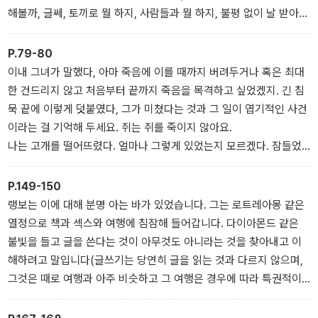
해볼까, 글쎄, 토끼로 뭘 하지, 사람들과 뭘 하지, 불평 없이 날 받아
주고 또 날 참아 주는 그 가여운 사람들과 말이야. 도시의 그림자들은
그에게 어떤 해답도 주지 않았다. 너희 그림자들은 늘 그렇게 말이 없
P.79-80
구나, 페레다는 한탄했다.(본문 50면, 「참을 수 없는 가우초」 중에서)
이내 그녀가 말했다, 아마 죽음에 이를 때까지 버려두거나 혹은 최대
한 건드리지 않고 처음부터 끝까지 죽음을 목격하고 싶었겠지. 긴 침
묵 끝에 이렇게 덧붙였다, 그가 미쳤다는 것과 그 일이 엽기적인 사건
이라는 걸 기억해 두세요. 쥐는 쥐를 죽이지 않아요.
나는 고개를 떨어뜨렸다. 얼마나 그렇게 있었는지 모르겠다. 잠들었
었는지도 모를 일이다. 이내 내 어깨에 서장의 발톱이 느껴졌다. 자기
를 따르라고 했다. 우리는 말없이 왔던 길을 되돌아갔다. 예상대로 시
P.149-150
체 공시소에 있던 엑토르의 시체는 사라지고 없었다. 어디에 있느냐
랭보는 이에 대해 분명 아는 바가 있었습니다. 그는 로트레아몽 같은
고 물었다. 포식자의 배 속에 있길 바라네, 서장이 말했다. 그리고 이
열정으로 책과 섹스와 여행에 침잠해 들어갑니다. 다이아몬드 같은
미 알고 있는 얘기를 들어야 했다. 누구한테든 엑토르 건에 대해 언급
불빛을 들고 글을 쓴다는 것이 아무것도 아니라는 것을 찾아내고 이
하는 것은 철저히 금지됐다. 사건은 종결됐고 내가 할 수 있는 최선은
해하려고 말입니다(글쓰기는 당연히 글을 읽는 것과 다르지 않으며,
그 사건을 잊고 일하며 살아가는 것이었다.(본문 79~80면, 「경찰 쥐」
그것은 때로 여행과 아주 비슷하고 그 여행은 경우에 따라 특권적이
중에서)
기도 하죠. 또한 글쓰기는 섹스와도 같습니다. 랭보에 따르면, 그 모든
게 신기루 같지요. 거기엔 오직 사막만 있을 뿐이며 우리를 비열하게