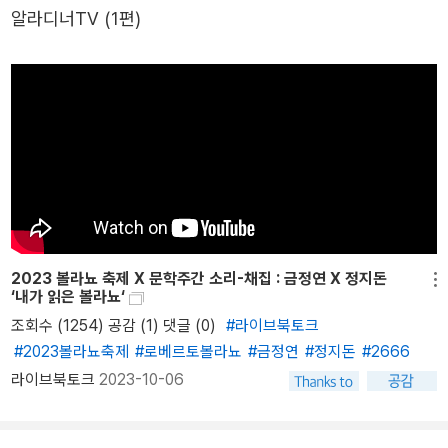
의 블라네스에서 숨을 거두기 직전까지 매달린 『2666』은 볼라뇨 필
알라디너TV
(1편)
아메리카 문학의 대변자로 추앙된 그는 이튿날 각혈을 하자 서둘러
생의 역작이자 전례 없는 <메가 소설>로서 스페인과 칠레, 미국의 문
원고를 출력해 손수 출판사에 넘기고, 불과 몇 주 후인 7월 15일 세상
학상을 휩쓸었다. 그의 작품에서는 범죄, 죽음, 창녀의 삶과 같은 어둠
을 떠났다. 죽음을 예견한 볼라뇨가 마지막으로 남긴 문학적 유서라
의 세계와 볼라뇨 삶의 본령이었던 문학 또는 문학가들에 관한 이야
할 수 있는 이 책은 제목과 같은 참을 수 없는 가우초들, 불을 뱉는 사
기, 그리고 암담했던 라틴 아메리카의 정치적 상황에 관한 통렬한 성
람과 그를 지켜보는 세상에서 가장 슬픈 사람, 주위의 시선과 권위에
찰이 끝없이 펼쳐진다. 그의 글은 사실과 허구가 절묘하게 중첩되고
억눌린 인간의 모습을 빗댄 쥐, 표절 행위와 아이러니하게도 그를 자
혼재하며, 깊은 철학적 사고가 위트 넘치는 풍자와 결합하여 끊임없
신의 최고의 독자로 받아들이게 되는 작가, 수도복을 입은 살인자와
이 웃음을 자아낸다. 그 외 작품으로는 장편소설 『먼 별』(1996), 『부
수도사가 되려는 한 소년의 이야기를 담은 5편의 소설과, 죽어 가는
적』(1999), 『칠레의 밤』(2000), 단편집인 『전화』(1997), 『살인 창
작가가 남기는 질병과 죽음에 대한 성찰, 스페인어권 작가들을 향해
녀들』(2001), 『참을 수 없는 가우초』(2003), 시집 『낭만적인 개들』
내뱉는 쓰디쓴 독설을 담은 2편의 에세이로 이루어져 있다. 볼라뇨는
(1995) 등이 있다.
2023 볼라뇨 축제 X 문학주간 소리-채집 : 금정연 X 정지돈
이러한 이야기와 강연의 자유로운 조합, 생각 거리를 주는 허구와 문
메뉴
‘내가 읽은 볼라뇨‘
학 비평의 혼합을 통해 문학과 용기에 관한 씁쓸할 만큼 아이러니한
조회수 (1254) 공감 (1)
댓글 (0)
#라이브북토크
생각들을 전한다. 그는 2004년 이 작품으로 칠레 알타소르 소설상을
#2023볼라뇨축제
#로베르토볼라뇨
#금정연
#정지돈
#2666
수상하였다. 쉬지 않는 여행자 볼라뇨의 마지막 여행 “내가 쓴 모든
라이브북토크
2023-10-06
글은 내 세대에게 보내는 연애편지이자 작별의 편지이다.” 볼라뇨는
말한다. 작가가 된다는 것은 마지막에 기다리고 있는 것이 패배이며,
그리하여 도망쳐야 한다는 걸 알지만 그래도 기꺼이 거기에 맞서 싸