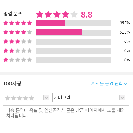
살던 시절 라 아바나 카페 근처에서 피자 가게를 운영하던 미국인을
인물화한 것이다. 이 인물은 『야만스러운 탐정들』에서 제리 루이스로
8.8
평점 분포
등장한 바 있으며, <조리용 칼을 결코 놓지 않는> 인물로 그려져 있
38.5%
다. 「참을 수 없는 가우초」는 20세기 아르헨티나 문화 정체성에 대해
61.5%
고찰한 보르헤스의 「남부」와 「마가복음」에 대한 패러디적 다시쓰기이
다. 『돈키호테』를 연상하게 하는 이 단편은 보르헤스뿐만 아니라 다
0%
양한 아르헨티나 작가들의 작품과도 접속하며 볼라뇨의 해학적 면모
0%
를 보여 준다. 볼라뇨는 이 작품을 상호 텍스트적 놀이로 구현함으로
0%
써 문학의 원형과 작가의 권위를 파괴함과 동시에 20세기 아르헨티
나에 설정된 문명-야만의 사회 문화적 메커니즘에 대한 현재적 재해
석을 시도한다. 「경찰 쥐」는 인간을 쥐에 빗대어 예술의 본질과 예술
100자평
게시물 운영 원칙
과 대중의 관계를 고찰한 카프카의 「여가수 요제피네 혹은 쥐 족속」과
연결되는 작품으로, 여기서 볼라뇨는 페페 엘 티라라는 경찰 쥐를 여
카테고리
가수 요제피네의 조카로 설정한다. 탐정 소설에 기초한 이 단편에서
주인공 경찰 쥐는 <동족을 죽이지 않는> 쥐들의 사회에서 예외적으
로 발생한 살해 사건의 범인을 추적한다. 볼라뇨가 『먼 별』, 『부적』,
『2666』, 『칠레의 밤』등에서 끊임없이 현대 사회의 병폐에 천착한 바