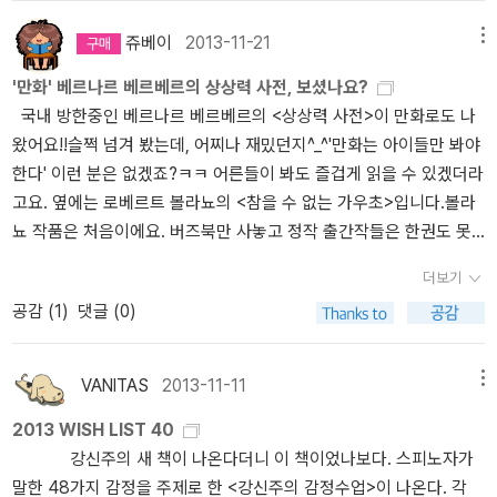
라고요ㅋㅋㅋ구라이시의 이미지도 기억과는 달랐습니다. 고고하고
술되는 19세기 말과 20세기 초의 범죄와 제2차 세계 대전의 홀로코
는 호르헤 볼피(<클링조르를 찾아서>는 당연 올해의 발견이다!!!)를
을 찾으려면 섹스와 책과 여행을 탐험해야 합니다. 비록 이것들이 우
청렴한 완벽주의자 이미지로 기억해 왔는데, 술과 여자를 좋아하고
스트는 20세기 말과 21세기 초의 멕시코 국경으로 상징적으로 수렴
알게 되지 않았던가. 그 외에도 국내에 알려지지 않은 숱한 작가들의
리를 심연으로 이끌지라도 말입니다. 어쩌면 그 심연이해독제를 찾을
쥬베이
2013-11-21
메뉴
사소한 규칙은 무시하는 '마초, 자연인(?)'이었습니다. 수록작품들 전
되며, 1백 명이 넘는 여성 연쇄살인사건으로 재생산된다. 예상 출고
흔적을 엿볼 수가 있다는 것만으로도 나는 만족한다. 대중에게 소비
수 있는 유일한 곳일지도 모릅니다.” “카네티는 그의 저술에서 20세
'만화' 베르나르 베르베르의 상상력 사전, 보셨나요?
부 괜찮아요. D현경 시리즈를 좋아하긴 하지만, 살짝 벗어나고 싶은
일이 12월 24일이다. 이거슨 크리스마스 선물! 66,600원의 정가. a
되지 않는 책을 쓰기 위해 문학가는 모름지기 산더미 같은 책과 씨름
기최고의 작가 카프카가 주사위는 이미 던져졌고 처음 피를 토한 날
국내 방한중인 베르나르 베르베르의 <상상력 사전>이 만화로도 나
분들께 권해드리고 싶네요. 3. 로베르트 볼라뇨 <참을 수 없는 가
gain 666 마케팅 :) 드디어 나오는 2666 기다리며 로베르토 볼라
하는 숙명을 지니고 태어난 게 아닐까. 그렇다, 책은 소장하는 게 아니
이후로 그 무엇도 자신과 글쓰기를 떼어 놓을 수 없다는 것을 알았다
왔어요!!슬쩍 넘겨 봤는데, 어찌나 재밌던지^_^'만화는 아이들만 봐야
우초> 처음 읽는 볼라뇨 작품입니다. 5편의 단편소설과 2편의 에세
뇨 복습! http://blog.aladin.co.kr/misshide/3359188
라 읽기 위해 존재하는 것이다. 그것은 책의 창조자인 문학가도 예외
고 합니다. 글쓰기와 떨어질 수 없다는 말로 난 무슨 말을 하려는 걸까
한다' 이런 분은 없겠죠?ㅋㅋ 어른들이 봐도 즐겁게 읽을 수 있겠더라
이가 실려있어요. 소설에 비해, 에세이 2편은 상당히 난해합니다. 아
는 아니라는 것이다. 존경 받는 작가가 되기 위해서는 엄청난 노력이
요? 솔직히잘 모르겠습니다. 아마도 나는 카프카가 여행과 섹스, 책은
고요. 옆에는 로베르트 볼라뇨의 <참을 수 없는 가우초>입니다.볼라
직도 정신이 어질어질. 5편의 소설은 느낌이 좋아요. 아직 정확히 평
필요하다는 게 볼라뇨의 주장인데, 그럴려면 정신적 창녀가 되는 것
어디로도 이어지지 않는 길이며, 그럼에도 뭔가를 찾아서 그 길에 들
뇨 작품은 처음이에요. 버즈북만 사놓고 정작 출간작들은 한권도 못
하긴 힘들지만 다른 작품을 읽고 싶어졌으니, 첫 만남치고는 선방했
도 마다해서는 안된다는 걸까? 죽음을 앞둔 두려움을 전혀 모르는 진
어서고 길을 잃어야 한다는 걸 알고있었다고 말하려 했던 것 같습니
읽었죠ㅠ.ㅠ표지부터 멋지죠? 볼라뇨 작품도 슬슬 모아야 겠어요. 레
음. 열린책들 책이라, 표지나 장정이 훌륭합니다. 이것만으로도 소장
격의 작가지만 볼라뇨도 그 선까지는 넘지 않은 것 같다. 베스트셀러
다. 그 뭔가가 책이든 몸짓이든, 잃어버린무엇이든, 그것이 어떤 방법
더보기
드와인을 연상시키는 표지 뒤에, 거대토끼가 반전입니다ㅋㅋㅋ
가치는 충분하죠^^ 지금 딱 10페이지 읽은 책. 요코야마 히데오 <
를 경멸하면서도 독자들에게 베스트셀러라도 읽으라는 권면은 정말
이든, 그 어떤 것이 됐든, 그걸 찾아서 말입니다. 운이 따르면 늘 거기
공감 (
1
)
댓글 (0)
클라이머즈 하이>엄청 재밌을 거란 느낌이 팍팍 오는데, 일정상 일단
가슴 찡하게 다가왔다. 볼라뇨가 부린 주술대로 한국의 어느 독자는
에 있었던 것, 바로 새로운 것을 찾을지도 모르지요.”
멈추고 나중에 읽어야 할 듯요ㅠ.ㅠ
좀비처럼 널리 알려지지 않은 라틴 아메리카 작가들의 글을 찾아 읽
게 되었다. 책쟁이라면 호르헤 볼피의 <클링조르를 찾아서>는 반드
VANITAS
2013-11-11
메뉴
시 읽을 지어다.
2013 WISH LIST 40
강신주의 새 책이 나온다더니 이 책이었나보다. 스피노자가
말한 48가지 감정을 주제로 한 <강신주의 감정수업>이 나온다. 각