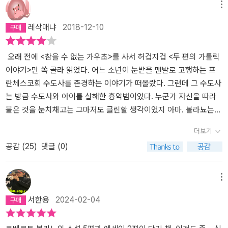
메뉴
레삭매냐
2018-12-10
오래 전에 <참을 수 없는 가우초>를 사서 허겁지겁 <두 편의 가톨릭
이야기>만 쏙 골라 읽었다. 어느 소년이 눈밭을 맨발로 고행하는 프
란체스코회 수도사를 존경하는 이야기가 떠올랐다. 그런데 그 수도사
는 방금 수도사와 아이를 살해한 흉악범이었다. 누군가 자신을 따라
붙은 것을 눈치채고는 그마저도 클린할 생각이었지 아마. 볼라뇨는
이렇게 하나의 이야기에 담긴 서로 교차되는 성속의 내러티브를 즐기
더보기
는 모양이다. 그건 나도 마찬가지다. 내가 볼라뇨를 읽는 이유는 많다.
공감 (
25
)
댓글 (0)
그 중의 하나는 아마도 니힐리즘의 정수가 아닐까. 내가 절대 가볼 수
없는 팜파스의 광활한 대지를 누비는 전직 판사 아저씨의 이야기는
또 어떤가. 팜파스에 더 이상 말을 볼 수가 없다. 소 대신 팜파스의 주
메뉴
인이 된 토끼를 덫으로 잡는 이야기는 생경하게 다가온다. 경제난과
서한용
2024-02-04
인플레이션으로 그동안 애써 모은 자산이 종잇조각이 되자 판사는 쇠
락한 시골 농장을 찾아 가우초의 삶을 살려고 노력한다. 우리 식으로