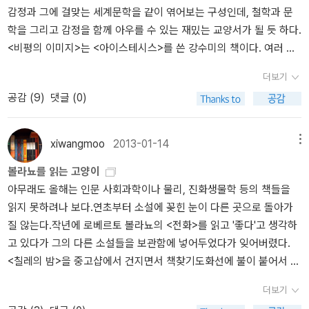
감정과 그에 걸맞는 세계문학을 같이 엮어보는 구성인데, 철학과 문
학을 그리고 감정을 함께 아우를 수 있는 재밌는 교양서가 될 듯 하다.
<비평의 이미지>는 <아이스테시스>를 쓴 강수미의 책이다. 여러 학
교에서 미학관련 강의를 하고있는데 이번에 '비평'과 '언어'를 주제로
더보기
꽤 묵직한 책을 펴냈다. <실크로드 사전>은 무게 자체도 좀 나가는 책
공감 (
9
)
댓글 (0)
인데, 문명교류학자 정수일이 쓴 책이다. 정말 사전식으로 되어있는
'진짜 실크로드 사전'의 의미가 짙다. <정신사적 고찰>은 후
지타 쇼조라는 일본의 비판적 지식인이다. 마루야마 학파의 계승자이
xiwangmoo
2013-01-14
메뉴
기도 하단다. 일본의 정신 '붕괴사'를 정리한 책이라고 자평했다니 관
볼라뇨를 읽는 고양이
심이 간다. <뿌리내림>은 이제이북스에서 간만에 내놓는 책인데, 프
아무래도 올해는 인문 사회과학이나 물리, 진화생물학 등의 책들을
랑스의 철학자 시몬 베유의 정치적 에세이다. 나치시절 뿌리뽑힌 프
읽지 못하려나 보다.연초부터 소설에 꽂힌 눈이 다른 곳으로 돌아가
랑스와 유럽의 정신을 다시 뿌리내려야 한다는 취지를 담은 것 같다.
질 않는다.작년에 로베르토 볼라뇨의 <전화>를 읽고 '좋다'고 생각하
<바이블>은 DK시리즈를 번역한 것인데, 성서적 지식이 일천한 나에
고 있다가 그의 다른 소설들을 보관함에 넣어두었다가 잊어버렸다.
게 도움이 될 듯 하다. <국가와 백성 사이의 한>은 일본의 철
<칠레의 밤>을 중고샵에서 건지면서 책찾기도화선에 불이 붙어서 정
학자 히하라 도시쿠니의 책이다. 중국 한대 사상을 정리한 명저라고
신없이 장바구니에 담았다. 미출간으로 되어있는 책들이 꽤 많은 걸
하는데 국내에는 이에대한 소개와 관심도 적고 연구자도 드물다고 한
더보기
보면 열린책들에서 판권을 사들였나보다. 그렇다면 어딘가의 누군
다. 출간의 의미를 둘 만한 책이다. <너드>는 우리말로 적나라하게 말