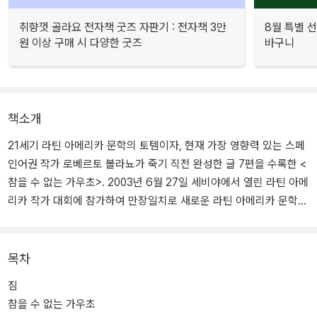
취향껏 골라요 전자책 굿즈 자판기 : 전자책 3만
8월 특별 선
원 이상 구매 시 다양한 굿즈
바구니
책소개
21세기 라틴 아메리카 문학의 토템이자, 현재 가장 영향력 있는 스페
인어권 작가 로베르토 볼라뇨가 죽기 직전 완성한 글 7편을 수록한 <
참을 수 없는 가우초>. 2003년 6월 27일 세비야에서 열린 라틴 아메
리카 작가 대회에 참가하여 만장일치로 새로운 라틴 아메리카 문학의
대변자로 추앙된 그는 이튿날 각혈을 하자 서둘러 원고를 출력해 손
수 출판사에 넘기고, 불과 몇 주 후인 7월 15일 세상을 떠났다.
목차
죽음을 예견한 볼라뇨가 마지막으로 남긴 문학적 유서라 할 수 있는
짐
이 책은 제목과 같은 참을 수 없는 가우초들, 불을 뱉는 사람과 그를
참을 수 없는 가우초
지켜보는 세상에서 가장 슬픈 사람, 주위의 시선과 권위에 억눌린 인