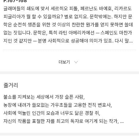
P.167-168
만드는 오아시스의 머나먼 빛이 가끔 보일 따름입니다). 이제 말라르
글래머들의 쇄도에 맞서 세르히오 피톨, 페르난도 바예호, 리카르도
메가 등장합니다. 그 모든 위대한 시인들보다 순진하지 않았던 그는
피글리아가 뭘 할 수 있을까요? 별로 없지요. 문학밖에는. 하지만 문
우리에게 여행을 하라고, 다시 여행을 해야 한다고 말합니다. 그러니
학은 순전히 생존을 위한 것 이상의 찬란한 뭔가를 얻지 못하면 쓸데
이에 익숙하지 않은 독자는 의심하게 되지요. (……) 내 생각에 그 대
없는 짓입니다. 문학은, 특히 라틴 아메리카에선 ─ 스페인도 마찬가
답은 아주 간단합니다. 말라르메는 여행과 여행자의 운명이 어떤지
지인 것 같지만 ─ 분명 사회적으로 성공해야 의미가 있죠. 다시 말해,
알면서도 그 여행을 다시 시작하고자 합니다. 다시 말해, 『이지튀르』
엄청난 인쇄 부수에 서른 개 이상의 언어로 번역되고(스무 개 언어 정
의 저자는 우리의 행위만 병든 게 아니라 언어 또한 병들어 있다고 하
도는 알겠지만 스물다섯 개가 넘어가면 힘들 것 같네요. 그건 스물여
더보기
는 것입니다. 우리가 치료를 위해 해독제나 약을 찾을 때, 새로운 것,
섯 번째 언어가 없어서가 아니라, 에바 루나의 마술적 사실주의 아바
오직 미지의 곳에서 발견되는 그것을 찾으려면 섹스와 책과 여행을
타들에 감동할 미얀마의 독자들과 출판 산업이 상상되지 않기 때문입
탐험해야 합니다. 비록 이것들이 우리를 심연으로 이끌지라도 말입니
니다) 뉴욕이나 로스앤젤레스에 집이 있고 대단한 인물들과 저녁 식
줄거리
다. 어쩌면 그 심연이 해독제를 찾을 수 있는 유일한 곳일지도 모릅니
사를 하는 것입니다(그러면 아스나르 총리가 세르누다를 유창하게 읽
다.(본문 149~150면, 「문학+병=병」 중에서)
불쇼를 지켜보는 세상에서 가장 슬픈 사람,
듯 빌 클린턴이 『허 클 베 리 핀 의 모험』의 한 구절을 통째로 외워서
농장에 내려가 쓸모없는 가우초들을 고용한 전직 변호사,
낭송할 수 있는지 확인할 수 있을 테죠).(본문 167~168면, 「크툴루
사회에 억눌린 인간의 모습과 너무도 닮은 경찰 쥐,
신화」 중에서)
자신의 작품을 표절한 자를 최고의 독자로 여기게 되는 작가,
수도복을 입은 살인자와 수도사가 되려는 한 소년의 이야기.
그리고 죽어 가는 작가가 남기는 질병과 죽음에 대한 성찰과