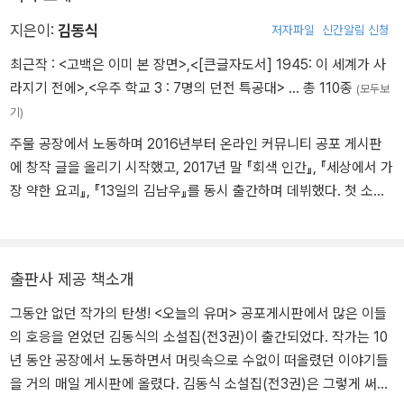
지은이:
김동식
저자파일
신간알림 신청
최근작 :
<고백은 이미 본 장면>
,
<[큰글자도서] 1945: 이 세계가 사
라지기 전에>
,
<우주 학교 3 : 7명의 던전 특공대>
… 총 110종
(모두보
기)
주물 공장에서 노동하며 2016년부터 온라인 커뮤니티 공포 게시판
에 창작 글을 올리기 시작했고, 2017년 말 『회색 인간』, 『세상에서 가
장 약한 요괴』, 『13일의 김남우』를 동시 출간하며 데뷔했다. 첫 소설
집 『회색 인간』은 판매 40만 부를 돌파하며 출간 이래 스테디셀러 자
리를 유지하고 있다. 이후 『양심 고백』, 『정말 미안하지만, 나는 아무
렇지도 않았다』, 『하나의 인간, 인류의 하나』, 『살인자의 정석』, 『일주
출판사 제공 책소개
일 만에 사랑할 순 없다』, 『문어』, 『밸런스 게임』까지 총 10권의 ‘김동
식 소설집’을 펴냈다. 현재까지 1,700편이 넘는 소설을 창작했으며, S
그동안 없던 작가의 탄생! <오늘의 유머> 공포게시판에서 많은 이들
DF 프로젝트 소설집 『성공한 인생』, 작법서 『초단편 소설 쓰기』, 연작
의 호응을 얻었던 김동식의 소설집(전3권)이 출간되었다. 작가는 10
소설 『궤변 말하기 대회』, 초단편선 『인생 박물관』, 『보그나르 주식회
년 동안 공장에서 노동하면서 머릿속으로 수없이 떠올렸던 이야기들
사』, 오디오드라마와 동시 제작된 단편집 『청부살인 협동조합』, 수필
을 거의 매일 게시판에 올렸다. 김동식 소설집(전3권)은 그렇게 써내
집 『무채색 삶이라고 생각했지만』 등을 펴냈다. 독자와의 소통을 최