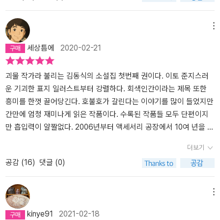
은 될 수 있는데, 아까워라, 하는 생각이 든다. 특히 작가는 결말 직전
니, 선뜻 사준다. 이 책 한 권을 산다면 작가의 삶에 조금의 기여가 될
에서 한번, 어떤 작품에서는 두번 뒤집는 반전을 맛보는 재미를 준다.
까?조금 더 편안한 삶을 누리며 더 멋진 작품을 창작해 내기를 응원한
메뉴
독자의 마음을 들었다 놨다 하는 재능을 가진 작가다. 꼭 살아남아서,
다.
세상틈에
2020-02-21
우리들 중 누군가는 꼭 살아남아서 이곳의 이야기를 세상에 전해야
한다는 사명감을 가졌다.여전히 사람들은 죽어나갔고, 여전히 사람들
은 배가 고팠다. 하지만 사람들은 더 이상 회색이 아니었다.아무리 돌
괴물 작가라 불리는 김동식의 소설집 첫번째 권이다. 이토 준지스러
가루가 날리고 묻어도, 사람들은 회색이 아니었다.- 본문 21쪽에서
운 기괴한 표지 일러스트부터 강렬하다. 회색인간이라는 제목 또한
인용 위의 인용 부분처럼, 암울한 현실을 우의적으로 돌려 표현하는
흥미를 한껏 끌어당긴다. 호불호가 갈린다는 이야기를 많이 들었지만
것 같으면서도 희망의 중요성을 말하는 부분이 많은 것도 흥미롭다.
간만에 엄청 재미나게 읽은 작품이다. 수록된 작품들 모두 단편이지
아무리 돌가루가 날리고 묻어도, 이야기가 있는 한, 이야기의 힘을 믿
만 흡입력이 얄짤없다. 2006년부터 액세서리 공장에서 10여 년을 근
는 한 사람들은 회색이 아닌 것일까. 그러니 이야기의 힘을 믿고, 이
무했고, 정식으로 글쓰기를 배운적이 없다고 한다. 이 정도면 타고난
더보기
작가를 믿고, 그의 작품을 앞으로 더 읽고 더 기대해 볼 수밖에. ***
거 아닌가. 수록된 거의 모든 작품이 흥미롭다. 설정은 비정상적이거
공감 (
16
)
댓글 (0)
이하는 작품집과 관련 없는 개인적 생각인데, 이곳에서는 누구도 서
나 비일상적이지만 결국 다루고자 하는 것은 인간의 본성이다. 웹소
로를 돌봐주지 않았다. 부상을 당한 자에게 빵을 나누지 않았다. 쓰러
설은 처음 접했다. 웹소설의 특징인지 아니면 김동식 작가만의 스타
지면 그걸로 끝이었다.지상에서 노래를 부르던 사람이든, 그림을 그
일인지, 소설을 읽는다기 보다 영화 시나리오 축약본을 보는 듯 하다.
메뉴
리던 사람이든, 소설을 쓰던 사람이든, 이곳에서 예술은 필요가 없었
당장에 영화로 제작해도 될만큼 참신하다. 참신한 아이디어로 출발하
kinye91
2021-02-18
다.인간이란 존재가 밑바닥까지 추락했을 때, 인간들에게 있어 예술
고도 결말이 허무한 경우가 많은데 결말도 나쁘지 않다. 오히려 평균