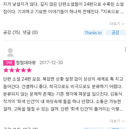
정말 얼치기 먹물같구료) 지금은 그저 그의 대장간에서 끊이지 않고
인간들이 예술을 포기하지 못함을 잘 보여주고 있다. 노래도, 그림도,
지가 낯설지가 않다. 길지 않은 단편소설들이 24편으로 수록된 소설
노래가 울려퍼지기를 기원할 수밖에.
글도 포기하지 않고 그들을 위해 먹을거리를 나눠주는 인간들. 그들
집이다. 기괴하고 기묘한 이야기들이 하나씩 전해진다. ​​『지옥으로 간
은 이제 더이상 회색이 아니라고 한다. 상황이 전혀 변하지 않았음에
사이비 교주』에서 등장하는 악인들과 악마가 눈길을 끈다. 지옥에서
더보기
도.이 소설의 이 결말은 인간에게는 무엇이 필요한가? 과연 우리는 먹
도 권력을 가진 주인공의 최후 모습에 악마들은 낄낄거릴 뿐이다. 지
공감 (
15
)
댓글 (0)
을거리만 해결되면 인간다운 삶을 유지할 수 있는가 하는 질문을 던
옥에 있는 악인들은 주저앉아야 했던 이유가 전해진다. 죽어서도 악
진다. 인간다움이란 먹을거리보다도 더 중요한 그 무엇에 있지 않을
인들이 꿈꾸는 욕망과 행태가 변함없이 전해지는 짧은 소설이다. ​​『4
까 하는 생각을 한다.'회색 인간'만 그런 것이 아니다. 무인도에 남겨
44번 채널의 동굴인들』에서는 인간이 무엇인지 꼬집는 소설이다. 잊
메뉴
진 사람들. 그들이 살아갈 때도 역시 예술이 사라지지 않는다. 돈이 최
고 살면 안 되는 것들도 쉽게 잊고 살아가는 형태를 기묘한 사건인 동
철철대마왕
2017-12-30
고인 것 같지만, 그 속에서도 실용적이지 않다고 여겨지는 예술활동
굴인들 사건을 통해서 전해진다. 444번 채널 이야기를 더 이상 하지
이 경제 영역에 자리잡는다.이렇게 극단적인 상황에 인간을 놓아두고
않는 사람들의 모습은 전혀 낯설지가 않다. 잊지 않고자 노력하는 모
서 그들이 어떻게 살아갈까를 상상해서 쓴 소설들이 다수 있는 반면
습이 우리들에게 얼마나 절실하게 필요한지 강하게 보여주는 소설이
단편 소설 24편 모음. 복잡한 상황 설정 없이 상상의 세계로 툭 치고
에 현대 사회를 살아가는 이기적인 인간의 모습을 비판하고 있다고
다.​​신은 사라졌고, 사람들은 주저앉았고, 악마들은 낄낄거렸다. 326​
들어간다. 간결하니 좋다. 희극으로도 비극으로도 분류하기 어렵다.
볼 수 있는 소설들도 있다.그런 모습 중에 옛이야기를 비틀어 쓴 '신의
처음 몇 달간은 동굴인들을 기억했다. 그러나 1년, 2년, 사람들은 더
분류되지 않는 문제적 존재는 기존 생각에 파문을 일으킨다. 김동식
소원'이란 소설을 보면 참, 인간들의 이기심에 대한 비판이 적나라하
이상 444번 채널 이야기를 하지 않았다. 사람들은 궁금하지 않았다.
작가의 ‘회색 인간’이 내 머릿속에 돌을 하나 던졌다. 소통은 가능한
게 드러나고 있다. 예상하지 못한 결말을 통해서 소설의 재미를 느낄
317​전 인류는 피곤을 모르게 되었다. 인간의 하루 활동 시간이 23시
걸까. 고독을 떨칠 수 있는 걸까. 단편 ‘회색 인간’의 줄거리는 이렇다.
수 있다.마찬가지로 신과 관련된, 또 외계인과 관련된 예전부터 내려
간으로 길어졌다. 232 『흐르는 물이 되어』에서는 인간의 욕망과 과
만 명의 사람이 지저 세계에 납치된다. 납치된 사람들은 굶주림 속에
더보기
오던 이야기들을 김동식 식으로 재구성해서 소설로 썼는데, 그 결말
욕이 전해진다. 활동하는 시간과 쉬어야 하는 시간이 엄연하게 필요
서 가혹한 노동을 해야 한다. 저항하는 이에게는 죽음뿐이다. 사람들