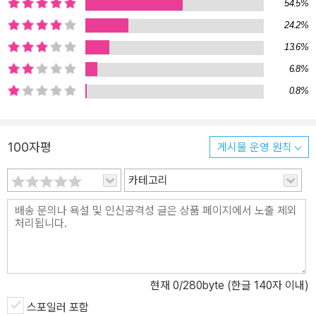
54.5%
품이 되기 위해 몰려든다. 특히 부품이 된 인간은 일하는 동안 ‘어머니
24.2%
의 양수에 있는 것처럼 편안’한 것은 물론, 주말에는 출근하지 않아도
13.6%
되었다. 결국 요괴의 부품이 되는 것이, 오히려 지구에서의 노동보다
도 나았던 것이다. 노동의 조건 앞에서 누가 인간이고 누가 요괴인가,
6.8%
하는 물음표가 모두에게 남는다. 3권 『13일의 김남우』에는 현실적 상
0.8%
황에 판타지를 가미한 작품들이 담겨 있다. 딜레마, 나비효과, 평행우
주 등의 설정을 기발하게 비튼 21편의 짧은 소설은 독자로 하여금 상
상력의 한계를 시험하게 한다. 타인의 시각을 공유하게 된다면 어떻
100자평
게시물 운영 원칙
게 될까? 감정을 느끼지 못하는 사이코패스에게 복수를 해야 하려면
어떻게 해야 할까? 한 번쯤 상상해봤을 만한 이야기의 끝은 예측불허
카테고리
다. 특히 김동식은 전에 없던, 새로운 종류의 작가다. 10년 넘게 공장
의 뜨거운 아연 앞에서 노동하면서, 거기에 노동과, 인간과, 현재에 대
한 성찰을 녹여냈다. 공장 바깥을 부유하고자 했던 그의 자아가, 무엇
보다도 노동하는 한 인간으로서의 감각이, 300편이 넘는 소설이 되
었다. 이것은 아주 깊은 곳에서 끌어올린, 이전에 없던 ‘진짜 이야
현재
0
/280byte (한글 140자 이내)
기’들이다. 독자들은 김동식의 글을 읽으며 전에 없던 즐거움을 맛볼
수 있을 것이다.
스포일러 포함