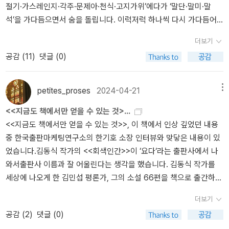
절기·가스레인지·각주·문제아·천식·고지가위’에다가 ‘말단·말미·말
모티콘으로 많이 대체하는 추세다.이 책은 전체적으로 한편씩 쓱쓱
석’을 가다듬으면서 숨을 돌립니다. 이럭저럭 하나씩 다시 가다듬어
읽기에는 좋지만, 작가가 댓글의 반응이 좋아서 일취월장한 필력이라
서 추스르면 홀가분합니다. 다만, 이렇게 추스르는 몇 낱말이 있기에
그런지 흥미 본위에 플러스 알파로 곁들인 약간의 메세지 정도로만
더보기
말꽃짓기가 끝나지 않아요. 그저 고개 하나를 넘어가고서 쉴 뿐입니
효용을 얻을 수 있을 듯하다. 큰 감명이나 깊은 통찰을 주는 단계까지
공감 (
11
)
댓글 (0)
다. 누리글집 가운데 ‘알라딘서재’를 찾아온 분이 ‘555만 5555’ 발걸
는 아니고; 물론 그 정도로 바라지는 않지만. 나는 과거에 순수 문학이
음이 넘어갑니다. 요즈음은 하루에도 발걸음 100만쯤 거뜬히 넘기는
나 고전 소설을 많이 읽었고 최근 몇 년은 웹소설도 즐겨 보았다. 웹소
분이 수두룩한데, 우리말꽃을 가다듬는 일꾼이 글을 올리는 누리집
설에도 구성이나 문체가 신선하면서도 꽤 수준있는 작품들이 있었다.
petites_proses
2024-04-21
메뉴
한 곳에 ‘555 + 5555’가 찍히는 모습은 새삼스럽습니다. 돈을 안 벌
그러나 이 책의 작가가 출판관계인에게 호평들은 '천재'의 반열인지까
<<지금도 책에서만 얻을 수 있는 것>...
마음은 아니되, 돈만 벌 마음이 아니라서 유튜브를 할 마음이 아예 없
지는 모르겠다. 작가의 인간승리적인 삶의 역정은 분명 글을 쓰는 데
<<지금도 책에서만 얻을 수 있는 것>>, 이 책에서 인상 깊었던 내용
습니다. 그저 말과 글을 여미고 추스르고 돌보고 가꾸는 하루입니다.
나 남다른 이력을 어필하는데 좋은 자산이 되긴 할 것이다. 하지만 작
중 한국출판마케팅연구소의 한기호 소장 인터뷰와 맞닿은 내용이 있
이다음 ‘666 + 6666’이라는 발자국이 남는 길까지 새삼스레 걷자고
품 자체만으로 봤을 때, 소재의 독특함은 있지만 나머지 부분의 성취
었습니다.김동식 작가의 <<회색인간>>이 ‘요다‘라는 출판사에서 나
생각합니다. 섣달잔치란, 남이 나한테 베푸는 빛이 아닌, 내가 나한테
에서 '천재'라고 할 만한 정도인지는 갸우뚱하게 된다. 천재로 정말 인
와서출판사 이름과 잘 어울린다는 생각을 했습니다. 김동식 작가를
베풀면서 어느새 둘레에 밝게 피어아는 살림길이라는 하루라고 느낍
정 받으려면 더 노력해야 한다 (나는 노력해서도 천재가 될 수 있다고
세상에 나오게 한 김민섭 평론가, 그의 소설 66편을 책으로 출간하고
니다. 집일을 하고 살림을 헤아립니다. 읽으면서 쓰고, 쓰면서 읽습니
생각한다).
선인세를 지불한 한기호 소장. ‘요다‘는 한기호 소장이 운영하는 여러
다. 우리집에 함께 있는 풀꽃나무를 돌아보고, 이 풀꽃나무에 찾아드
더보기
출판사 중 하나라고 합니다. 한기로 소장은 창비에서 <<나의 문화 유
는 새와 풀벌레와 개구리와 뱀과 두꺼비와 벌나비와 뭇숨결을 헤아립
공감 (
2
)
댓글 (0)
산 답사기>>, <<나는 빠리의 택시운전사>>, <<소설 동의보감>> 등
니다. 모두 한마음이기에 나란히 해바람비를 맞이하고, 겨울추위와