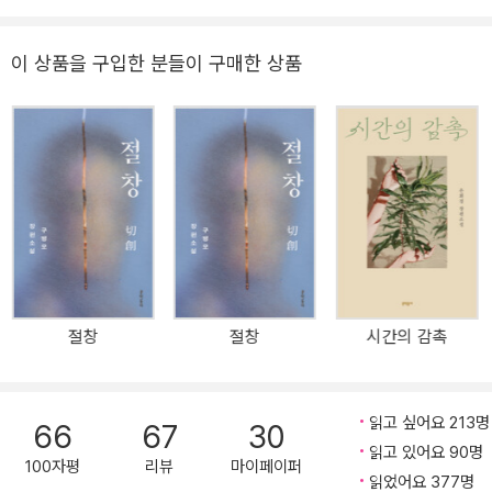
려간 300편의 짧은 소설 가운데 66편을 추려 묶은 것이다. 갑자기
고의 즐거움으로 여기며, 전국 중고등학교, 도서관, 기업 등에서 연 수
펼쳐지는 기묘한 상황, 그에 대응하는 인간들의 행태는 우리가 예상
백 회의 강연을 진행하고 있다.
치 못한 방향으로 전개되며 이야기에 빠져들게 한다. 농담처럼 가볍
이 상품을 구입한 분들이 구매한 상품
게 읽히지만, 한참을 곱씹게 만드는 매력이 있는 작품들이다. 전에 없
던 새로운 작가의 탄생 노동하는 작가이자 독자가 만들어 낸 작가, 김
동식 노동의 고독을 승화하여 써내려간 뜨거운 소설! 우리의 상식을
두드리는 묵직한 거짓말 <오늘의 유머> 공포게시판에서 많은 이들의
호응을 얻었던 김동식의 소설집(전3권)이 출간되었다. 작가는 10년
동안 공장에서 노동하면서 머릿속으로 수없이 떠올렸던 이야기들을
거의 매일 게시판에 올렸다. 김동식 소설집(전3권)은 그렇게 써내려
간 300편의 짧은 소설 가운데 66편을 추려 묶은 것이다. 갑자기 펼
쳐지는 기묘한 상황, 그에 대응하는 인간들의 행태는 우리가 예상치
절창
절창
시간의 감촉
못한 방향으로 전개되며 이야기에 빠져들게 한다. 농담처럼 가볍게
읽히지만, 한참을 곱씹게 만드는 매력이 있는 작품들이다. 김동식 소
설집 1권 『회색 인간』의 표제작 「회색 인간」은 “인간이란 존재가 밑바
읽고 싶어요 213명
66
67
30
닥까지 추락했을 때, 그들에게 있어 문화란 하등 쓸모없는 것이었
읽고 있어요 90명
다.”라는 문장으로 시작된다. 갑자기 지저 세계의 인간들로부터 납치
100자평
리뷰
마이페이퍼
읽었어요 377명
당한 만 명의 사람들은 곡괭이 한 자루를 들고 강제 노동을 하게 된다.