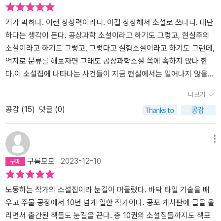
은 하등 쓸모없는 것이었다.지칠 대로 지친 이곳의 회색 인간들에겐
이상이다. 왜 '지금껏 없던 소설'이라는 평가를 받는지 충분히 납득 가
땅을 팔 수 있는 회색 몸뚱이만이 가진 전부였고, 남들도 다 그래야만
능.작가는 각 이야기마다 특유의 농담을 통해 인간의 어리석음이나
기가 막히다. 이런 상상력이라니. 이걸 상상해서 소설로 쓰다니. 대단
했다.한데, 그 여인은 미친 것이 틀림없었다.몸을 가누지 못해 바닥에
양면성을 가볍게 들춰낸다. 그럴때마다 독자는 잼나게 읽다가 뒤통수
하다는 생각이 든다. 공상과학 소설이라고 하기도 그렇고, 현실주의
주저앉아 굶어 죽어가던 그 여인이, 또다시 노래를 부르는 것이었다.-
를 묵직하게 가격 당함과 동시에 생각이란 걸 하게 된다. 그렇게 여운
소설이라고 하기도 그렇고, 그렇다고 실험소설이라고 하기도 그런데,
본문 15쪽에서 인용 소녀의 노래, 피부 돌기들의 노래는 끝이 날 줄을
을 곱씹는 재미도 쏠쏠하다. 대충 검색해봤는데 출간된 책만 7권 정
억지로 분류를 해보자면 그래도 공상과학소설 쪽에 속하지 않나 한
모르고 온종일 계속되었다.그렇지만 바뀌는 건 없었다. 예정대로 다
도다. 다른 소설집도 읽어 볼 생각이다. 별점은 당연히 다섯.
다.이 소설집에 나타나는 사건들이 지금 현실에서는 일어나지 않을
음 날 대공습은 진행되었다.다만 한 가지, 대공습의 작전명이 바뀌었
것이니까. 가령 제목이 된 '회색 인간'만 해도 지저 인간들이 땅 위에
더보기
을 뿐이다.작전명 '숭고한 희생'으로,,,- 본문 224쪽에서 인용 작가가
사는 인간들 1만 명을 납치해서 땅을 파는 일을 시키는 것이다. 도구
공감 (
15
)
댓글 (0)
희망과 인간다움의 상징으로 노래하는 인간을 자주 등장시키는 것이
라고는 곡괭이 하나뿐. 여기다 기본 편의시설은 전혀 없고, 식량이라
나는 흥미롭다. 작가는 성수동 공장의 주물 노동자였다고 한다. 옛날
곤 굶어죽지 않을 정도의 빵이 전부.반항을 하면 죽음. 이런 상황에서
식으로 말하자면 대장장이다. 대장장이가 노래에 대해 쓴다니,,,, 뒷
사람들이 어떻게 될까? 우리는 온갖 디스토피아 소설을 알고 있다. 그
메뉴
통수를 한 대 맞은 것 같다. 마치 문학의 시원에 대한 이론서 속에서
럼에도 이렇게 인간들이 납치돼서 전혀 낯선 상황에 직면하는 모습들
구름모모
2023-12-10
작가가 걸어나온 것 같다. 알다시피 문학의 기원은 노래다. 고대 서사
을 도처에 표현하는 소설들은 김동식 소설에서 처음 만난다 싶다. 그
시에서 나중에 소설이 되는 서사 쟝르가 유래한다. 부족의 서사시는
가 쓴 단편 소설들이 대부분 이런 식으로 전혀 상상하지 못한 현실에
샤먼이 부르는 것. 그리고 대부분의 문명권에서 샤먼은 대장장이였
직면한 사람들을 다룬다. 그 상황에서 사람들이 어떻게 해야 하는가?
노동하는 작가의 소설집이라 눈길이 머물렀다. 바닥 타일 기술을 배
다. 아놔, 도대체 이 인공지능의 시대에 어디서 이런 고대의 대장장이
인류애를 발휘하기도 하고, 식인 풍습을 유지하기도 하고, 꾀를 써서
우고 주물 공장에서 10년 넘게 일한 작가이다. 공포 게시판에 글을 올
작가가 나타났는지 소름 끼치게 신기할 지경이다만,,,(쓰다보니 나는
모면하려 하기도 하는데...'회색 인간'에서는 그런 극한 상황 속에서도
리면서 출간된 책들도 눈길을 끈다. 총 10권의 소설집들까지도 책표