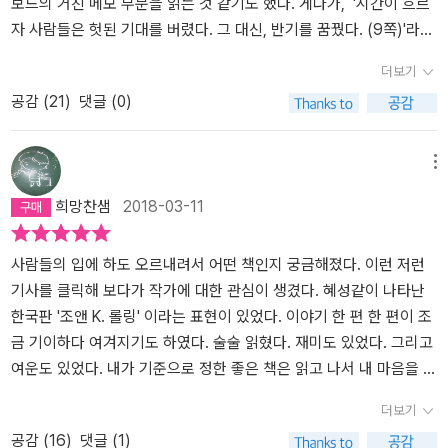
세상인이 있다. 아직은 좀 덜 세련되었지만 그의 아이디어는 놀라웠
보드의 거친 메모 부분을 읽는 것 같기도 했다. 게다가, '시간이 흐르
다. 사람들이 환호했다. 대기업이 이 정보를 놓칠 리 없었다.비슷한 컨
자 사람들은 헛된 기대를 버렸다. 그 대신, 반기를 꿈꿨다. (9쪽)'라는
셉으로 시장에 들어섰다. 영세상인은 버티지 못했다. 결국 더 새롭고
문장을 읽으면 '반기(反旗)'라니? 깃발을 꿈꾼다는 말인가? '반란' 아
더보기
더 나은 것을 내놓을 시간도 자본도 없는 그는 시장을 떠나야했다. 그
닌가? 하는 생각이 들고, '가족 중 누구도 말을 꺼내지 못했다. 그들
공감 (
21
)
댓글 (0)
의 것과 닮은 상품들이 사방에 널려있지만 처음 그것을 만들어낸 그
앞에 놓인 서류가 그들 가족을 침묵하게 만들었다. 에이즈 양성 팡정.
는 거기 없다.마지막은 그가 노동자이기에 가능했던 상상력은 무엇이
(289쪽)' 대목에서는 식인으로 병에 걸린 것이니까 에이즈가 아니
었을까. 반드시 노동자이지 않아도 할 수 있는 상상. 그리고 이야기
라 '쿠루쿠루 병' 아닌가? 하는 식으로 소설의 세세한 부분에서 신경
메뉴
들..그렇다면 '노동의 고독을 승화하며 써내려간..' 따위의 카피는 적
이 긁혔다. 중간 중간 읽다가 책을 덮고 생각했다. 왜 내가 이 소설집
희망찬샘
2018-03-11
절하지 않다.노동자라는 것과 정식으로 배우지 않았다는 것을 앞세워
에 거부감을 느끼는지를. 아마,,,, 창피한 일이지만 그건 내가 얼치기
서는 안된다. 김동식의 상상력과 이야기는 그의 것이다. 일상과 삶을
먹물로 살아온 세월이 꽤 길었기 때문이 아닐까 싶다. 또한 이런 소설
샅샅이 살피고 그 속에 묻힌 이야기를 찾아내는 그는 이야기꾼이다.
쟝르에 대한 독서력이 전무한 것도 큰 이유가 될 것이다. 그렇다. 난
사람들의 입에 하도 오르내려서 어떤 책인지 궁금해졌다. 이런 저런
그를 수식하는 말들이 참 얄팍하고 불성실?)하다. 작가로서의 김동식
이 소설집에 대해 뭐라고 논할 만한 안목이 전혀 없다. 이 점을 인정하
기사를 클릭해 보다가 작가에 대한 관심이 생겼다. 혜성같이 나타난
을, 그의 독특한 상상력과 세계관을 이야기하는게 먼저다. 오디션 프
고 이야기 자체에만 집중하기로 생각하고 다시 책을 펼쳐 보니, 각각
한국판 '조앤 K. 롤링' 이라는 표현이 있었다. 이야기 한 편 한 편이 조
로그램에서 참가자의 사연을 늘어놓는 것과 무엇이 다른지..실력이
의 단편들은 참으로 매력적이었다. 목에 힘 준 기교 없이 이야기 자체
금 기이하다 여겨지기도 하였다. 술술 읽혔다. 재미도 있었다. 그리고
출중한 사람조차 사연에 묻혀 폄훼되는 일도 비일비재했는데...나머
의 힘을 보여준다. 괴이하고 황당한 설정이 많다는 점에서, 이야기 읽
여운도 있었다. 내가 기준으로 정한 좋은 책은 읽고 나서 내 마음을 조
지 두 권은 언제 읽을지 기약이 없다. 지금의 이 소란이 좀 답답하다.
기의 즐거움을 선사한다는 점에서 청나라 때 포송령의 <요재지이>가
금 흐트리는 책, 이런 저런 생각을 해 보게 하는 책이다. 그런 점에서
더보기
분명한건..김동식의 이야기는 흥미롭다는 것이다. 그는 천상 이야기
떠오를 정도다. 아아, 이렇게 멋진 소재들을 단편으로 탕진하다니! 한
이 책은 내게는 좋은 책이었다. 이제는 책을 사지 않고 도서관에서 빌
공감 (
16
)
댓글 (1)
꾼이다.
편에 살 붙이고 묘사 넣고 시공간 배경 설명 넣으면 너끈히 장편 한 권
려서 읽는 길을 택한 희망찬 아빠에게이 책 읽고 싶다고 사달라고 하