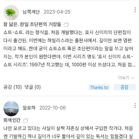
의영업자였다고 하시네요. (편집자와는 다른가요?)<<지금도 책에서
여름더위를 누립니다.ㅍㄹㄴ* 새로운 우리말꽃(국어사전) 짓는 일에
만 얻을 수 있는 것>>과 맞닿은 구절을아래 독서신문에 실린 인터뷰
길동무 하기http://blog.naver.com/hbooklove/28525158* ‘말꽃
남쪽계단
2023-04-25
메뉴
에서 발췌했습니다. ˝요즘 사람들이 책을 안 읽는다고는 하지만, 뭔가
짓는 책숲, 숲노래’ 지기(최종규)가 쓴 책을 즐거이 장만해 주셔도 새
참 닮은. 한일 초단편의 거장들
다른 것을 많이 읽기 시작했어요. 우리가 알던 독서의 행위가 줄어든
로운 우리말꽃(국어사전)을 짓는 길을 아름답게 도울 수 있습니다
쇼트-쇼트. 라는 형식을. 처음 개발했다는. 호시 신이치의 단편집이
것은 사실이지만, 우리는 뭔가를 게걸스럽게 읽어대고 있어요. 특히
다시 출간된. 이번에는 하빌리스라는 출판사에서. 길이만 보면 엽편
젊은 세대들은 읽기를 멈추지 않죠. 지하철에서 종이책을 읽는 사람
이라고 해도. 한데 굳이 쇼트쇼트 혹은 초단편이라는 말을 쓰고 싶어
은 많지 않지만, 웹툰을 읽든 웹소설을 읽든 뭔가를 읽는 사람들은 점
지는. 작가 본인이 원한다면야. 이번 시리즈 명도 '호시 신이치 쇼트-
점 늘어나고 있어요. 독서의 소외가 아니라, 독서의 범람이라고 볼 수
쇼트 시리즈'. 1997년 작고했는 데, 1000편 이상 쓰셨다고. 처음 접
있겠지요.˝http://www.readersnews.com/news/articleView.htm
했던 게. _그 아이의 상자_였던가. 그래도 본격적으로(?) 읽었던 건.
l?idxno=94165
더보기
서울도서관에 우연히 발견한 '호시 신이치의 플라시보 시리즈'. 지식
공감 (
10
)
댓글 (0)
여행 출판사에서 2007~2008년에 33권까지 나왔었다는 데. 서울도
서관에 20권 가량 들어와 있었던. 10권인가 15권인가 읽고. 읽은 책
과 읽지 않은 책이 헷갈리는 지경이 되면서. 손을 놨었던. 그리고. 김
알로하
2022-10-06
메뉴
동식 작가의 작품을 봤던게. 대략 10년 후 2017~18년이었던. 굳이
회색인간
부연하자면 호시 신이치 사후 20년 후. 이 양반은 원래 공포 게시판에
나만 모르고 있다는 사실이 살짝 자존심 상해서 구입한 작가다. 처음
글을 올리던 양반이라. 짧게 쓰던 게 특징으로 굳어진 케이스라고. 한
엔 기발하긴 하나 길이가 너무 짧아서 깊이 있는 독서는 힘들겠다 싶
데 처음 읽으면서부터 호시 신이치와 참 닮았다는 생각을 했었던. 초