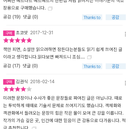
어쩌면 베르나르 베르베르의 단편집 처럼 읽혀지는 이야기꾼의 책소
장용으로 구매했습니다.
공감 (
19
)
댓글 (0)
초코맛
2017-12-31
메뉴
책만 피면, 소설만 읽으려하면 잠든다는분들도 읽기 쉽게 쓰여진 글
이라고 생각합니다.읽다보면 빠져드니 조심....
공감 (
17
)
댓글 (0)
김권식
2018-02-14
메뉴
미려한 문장이나 수사가 좋은 문장들로 짜여진 글은 아닙니다. 때로
는 투박하게 때때로 기술서 문체로 쓰여지기도 했습니다. 객체화와
객관화에서 들려오는 문장의 힘은 작은 물이 모여 큰 강을 이룹니다.
작가의 가슴 깊은 곳, 인간에 대한 믿음이 큰 감동으로 다가옵니다. 적
극 추천합니다.