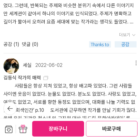
었다. 그런데, 반복되는 주제와 비슷한 분위기 속에서 다른 이야기지
단편. 의 형식에서 두각을 나타내려면. 비슷해져야만 하는 걸까. 하는
만 세계관이 같아서 하나의 이야기로 인식되었다. 주제가 명확하고
생각이 들 정도로. 다작인 것도 비슷한. 2017년 출판사 요다에서 _회
길이가 짧아서 오히려 요즘 세대에 맞는 작가라는 생각도 들었다. 뒤
색인간_, _세상에서 가장 약한 요괴_, _13일의 김남우_를 동시에 출간
에 추천의 글을 읽으면서 오유의 작가라는 사실을 알게 되었고, 그의
하며 주목을 끌었고. 2021년에는 _김동식 소설집 1~10 박스 세트_를
더보기
겸손한 태도가 그의 글을 더 읽고 싶게 만들었다. 20211227
낼 정도였으니. 5년만에 10권을. 매년 2권꼴로.거기에 2018년에는
공감 (
1
)
댓글 (0)
독서토론지도서(?)인 _김동식 소설집으로 토론하기_를 내기도 했고.
2021년 박스세트를 내고 얼마 지나지 않아 창작지침서 _초단편 소설
쓰기_를 내기도 했던. 여기서 '초단편'이라는 용어를 굳이 쓰는 유래
세실
2022-06-02
메뉴
도 여기서. 대단한 생산성이 아닐 수 없는. 2022년에도 요다에서 계
김동식 작가의 매력
속 _궤변 말하기 대회_, _청부살인 협동조합_, 2023년에는 _인생박
사람들은 항상 지쳐 있었고, 항상 배고파 있었다. 그런 사람들
물관_을. 그리고 위즈덤하우스에서 _백 명 버튼_을. 출판했으니. 여전
사이엔 웃음이 없었다. 눈물도 없었다. 분노도 없었다. 사랑도 없었고,
히 빠른. 현재진행형의 작가. 2021~2022년 작품들을 몇 개 놓쳤었
여유도 없었고, 서로를 향한 동정도 없었으며, 대화를 나눌 기력도 없
는 데. 2023년 작품들을 먼저 읽을 기회들이. 호시 신이치 새 단편선
뒤로가
었다. ‘회색인간’ p.10 도서관에 근무하면 작가를 만날 기회가 많다.
기
출간과 겹쳐서. 호시 신이치와 김동식을 다시. 읽다보니. 다시. 참 닮
올해 우리 기관은 청소년 및 교직원 대상 ‘두드림 문화아카데미’ 를 운
았다는 생각을. 최근의 _백 명 버튼_은 호시 신이치의 _완벽한 미인_
영하면서 강원국, 강정모, 남궁인, 조윤범, 이주은 등 문화예술 관련
보관함담기
선물하기
에 실린. '이봐, 나와!'와 같이. 짧은 데도. 경지에 다다랐다는. 생각을
장바구니
바로구매
더보기
다양한 강사의 강연을 진행하고 있다. 불과 몇 년 전까지 출판사나 포
하게 만들었던. 드디어. 라는 짜릿한 느낌이. '호시 신이치 쇼트-쇼트