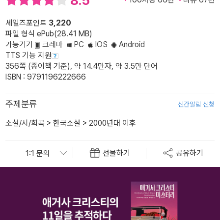
8.5
세일즈포인트
3,220
파일 형식 ePub(28.41 MB)
가능기기
크레마
PC
IOS
Android
TTS 기능 지원
356쪽 (종이책 기준), 약 14.4만자, 약 3.5만 단어
ISBN : 9791196222666
주제분류
신간알림 신청
소설/시/희곡
>
한국소설
>
2000년대 이후
선물하기
공유하기