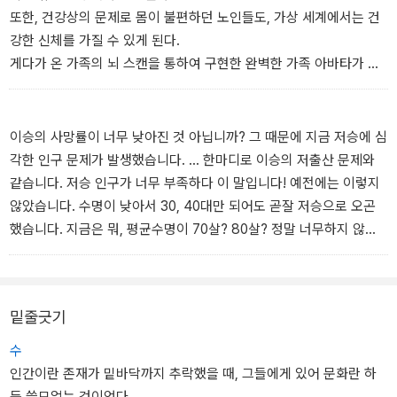
하등 쓸모없는 것이었다.
또한, 건강상의 문제로 몸이 불편하던 노인들도, 가상 세계에서는 건
지칠 대로 지친 이곳의 회색 인간들에겐 땅을 팔 수 있는 회색 몸뚱이
강한 신체를 가질 수 있게 된다.
만이 가진 전부였고, 남들도 다 그래야만 했다.
게다가 온 가족의 뇌 스캔을 통하여 구현한 완벽한 가족 아바타가 함
한데, 그 여인은 미친 것이 틀림없었다.
께하기에, 노인들에게는 실제 현실과의 차이가 전혀 없었다. 오히려
몸을 가누지 못해 바닥에 주저앉아 굶어 죽어가던 그 여인이, 또다시
더 나았다. 함께 살지 못하던 가족들과 함께 살 수 있었으니까.
노래를 부르는 것이었다.
- 「디지털 고려장」 중에서
이승의 사망률이 너무 낮아진 것 아닙니까? 그 때문에 지금 저승에 심
- 「회색 인간」 중에서
각한 인구 문제가 발생했습니다. … 한마디로 이승의 저출산 문제와
같습니다. 저승 인구가 너무 부족하다 이 말입니다! 예전에는 이렇지
않았습니다. 수명이 낮아서 30, 40대만 되어도 곧잘 저승으로 오곤
했습니다. 지금은 뭐, 평균수명이 70살? 80살? 정말 너무하지 않습
니까? 물론, 한때 인구가 폭발적으로 늘어나면서 사망자가 늘어났던
건 인정합니다. 좋은 시절이었지요. 제2차 세계대전 때는 대단했습니
다. 하지만 요즘 저승은 부흥은커녕, 현 상황을 유지하기도 벅차다 이
밑줄긋기
말입니다! 게다가 사망하는 사람들도 다 늙어서 오니, 이건 뭐 부양해
야 할 짐만 늘어나는 실정입니다! 와봤자 편히 대접만 받다가 소멸하
수
는 늙은 사람들 말고, 젊은 노동 인구가 필요합니다!
인간이란 존재가 밑바닥까지 추락했을 때, 그들에게 있어 문화란 하
- 「사망 공동체」 중에서
등 쓸모없는 것이었다.