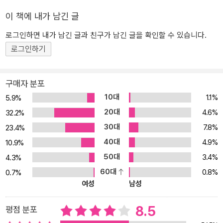
“사람들은 단 한 번도 배가 불러본 적이 없었고, 단 한순간도 배가 고
이 책에 내가 남긴 글
프지 않은 적이 없었다.” 밑바닥까지 추락한 그들은 어떻게 될까? 24
로그인하면 내가 남긴 글과 친구가 남긴 글을 확인할 수 있습니다.
편의 짧은 소설을 묶은 김동식 소설집 1권 『회색 인간』은 가상현실,
로그인하기
인조인간, 영생 등 익숙한 소재들에 대한 예측을 완전히 배신하며, 기
묘한 상황으로 독자들을 초대한다. 지저 세계로의 납치, 사람을 집어
삼키는 빌딩, 피로를 풀어주는 정화수 등 비일상적 상황에 부딪힌 인
구매자 분포
간들이 만들어가는 디스토피아적 세계는 현실에 대한 은유로 읽히며
10대
1.1%
5.9%
한참을 곱씹게 만든다. 2권 『세상에서 가장 약한 요괴』에는 세상에서
20대
4.6%
32.2%
가장 약한 요괴, 이마에 손을 올리라는 외계인, 부품을 구하는 요괴,
30대
7.8%
육수를 우려내는 요괴 등이 등장하는 재기발랄한 21편의 작품이 담겨
23.4%
있다. 「부품을 구하는 요괴」는 김동식 작가가 가진 노동에 대한 감각
40대
4.9%
10.9%
이 빛나는 작품이다. 갑자기 인류 앞에 나타난 요괴는 기계에 부품으
50대
3.4%
4.3%
로 쓸 인간이 필요하다며 조건에 맞는 한 사람을 납치해 간다. 전 인류
60대
0.8%
0.7%
는 그를 보며 어쩜 그리도 재수 없을까, 애석하게 여긴다. 그런데 저녁
여성
남성
이 되자, 영영 돌아오지 못할 줄 알았던 그가 돌아온다. 그러고는 “…
퇴근이랍니다” 하고 말하며, 일당으로 받은 금을 내어 보인다. 그 순
8.5
평점 분포
간부터 그는 연민이 아니라 부러움의 대상이 되고, 인류는 요괴의 부