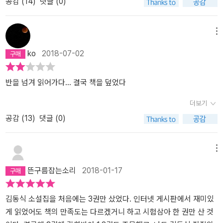
공감 (
14
)
댓글 (0)
이 예상을 훨씬 벗어나 재미를 준다. 죽지 않음을 소원으로 빈 인간에
하다. 쉬지 않고 일하는 인간, 쉬지 못하게 하는 사회, 노인과 미성년
은 침묵 속에서 일을 한다. 어느 날 누군가 노래를 한다. 누군가 그림
게 죽지 않게 해주지만 늙음은 주지 않는 신. 그런데 김동식은 이를 비
자들을 노동시장에서 활용하는 현대사회는 이상한 나라이다. 노인의
을 그린다. 누군가 사람들의 이야기를 듣고 기억한다. 사람들은 여전
틀어서 신을 외계인으로 바꾸고, 인간에게 영원한 삶을 주는데, 바로
기준을 법으로 정한 것과 노동시장에서 죽을 때까지 일하라고 규정하
히 배가 고팠지만 더 이상 회색이 아니었다. 잉여 생산물이 있으면 예
메뉴
영원한 삶이 시작되는 바로 그 시점의 나이에 그대로 머물게 한다.그
는 노인 일자리가 위태로운 사회이다. 활동성이 부족한 노동자들을
술이 발생한다고 한다. 그렇지 않다. 잉여가 없고 현실을 버틸 재간이
ko
2018-07-02
때 나이가 1살이었다면 그의 몸은 계속 한살이다. 정신은 성숙해져도
활용하는 나라의 정책이 정당하지 않다는 사실을 매번 느끼게 된다.
없으면 예술이 발생한다. 그래야 살 수 있다. 살기 위해 노래를 하고,
몸은 한살. 한살짜리 몸으로 살아야 한다. 그때 나이가 20이었다면 계
노동시장에 있으면 안 되는 노동력들이 한국 사회는 무분별하게 쓰임
그림을 그리고, 소설을 쓰고 읽는다. 그렇지 않으면 살 수가 없다.
속 20이다. 80이었으면 계속 80이고. 그렇다면 아이들이 태어날 수
을 다하는 사회이다. 이 소설에서도 그러한 모습이 엿보인다. 인류는
반을 넘겨 읽어가다... 결국 책을 덮었다
있을까? 태어날 수가 없다. 그랬다가는 지구가 견뎌내지 못할 것이기
피곤을 모르면서 하루 활동 시간을 23시간으로 활용하는 인류가 등
더보기
때문.그렇다면 이런 사회가 과연 행복할까? 인간이 영원불멸을 꿈꾸
장한다. 기묘하지만 기묘하지 않은 한국 사회가 오버랩되는 순간이
공감 (
13
)
댓글 (0)
었지만 이런 식의 영원불멸이 과연 인간을 행복으로 이끌까 하는 생
된다.​​『식인 빌딩』에서는 이기적인 주장과 합리적인 주장이 대립을 이
각을 하게 하는 소설이다. 결말에서는 이것이 저주라고 하는데... 그래
룬다. 다수를 이룬 소수의 희생이 제시되면서 사형수의 희생을 요구
서 이 소설집은 처음 한두 편을 읽다가 그 다음 편부터는 결말이 어떻
하는 사회, 작은 디스토피아에 대해서도 이야기된다. 희망을 꿈꾸는
메뉴
게 될까 궁금해 하면서 읽게 된다. 내 예상과 분명 다른 결말을 이끌어
사람들, 절망을 인지한 사람들, 소수의 희생을 강요하는 사회까지도
뜬구름잡는소리
2018-01-17
낼텐데, 내가 생각한 결말과 얼마나 다른지를 비교하면서 읽는 재미
예리하게 꼬집는다. 지금도 이름 없는 누군가의 희생으로 다수가 안
가 아주 좋다.아주 짤막한 소설들이지만 그 소설들을 통해서 몇몇 주
락하게 생활을 하고 있음을 고찰하게 된다. 위험을 무릅쓰면서 누군
제를 찾아내어 생각하는 시간을 가질 수 있다. 읽는 재미도 있고, 또
가의 희생이 당연하지 않다는 사실을 살펴보게 한다. 소방대원의 죽
김동식 소설집을 처음에는 3권만 샀었다. 인터넷 게시판에서 재미있
여러가지를 생각하게도 해준다.참으로 다양한 상상력. 기존의 상상력
음, 노동자들의 죽음들이 하나둘씩 상기된다. 노동하는 작가의 시선
게 읽었어도 책의 만족도는 다르겠거니 하고 시험삼아 한 권만 산 것