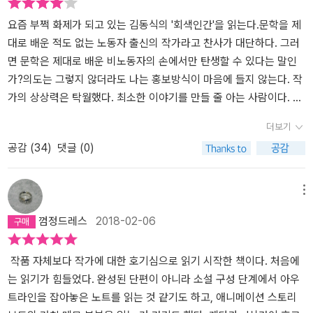
요즘 부쩍 화제가 되고 있는 김동식의 '회색인간'을 읽는다.문학을 제
대로 배운 적도 없는 노동자 출신의 작가라고 찬사가 대단하다. 그러
면 문학은 제대로 배운 비노동자의 손에서만 탄생할 수 있다는 말인
가?의도는 그렇지 않더라도 나는 홍보방식이 마음에 들지 않는다. 작
가의 상상력은 탁월했다. 최소한 이야기를 만들 줄 아는 사람이다. 끈
기를 가지고 자꾸 써내려가다보면 정말 멋진 작품이 나올 것이라는
더보기
기대도 생긴다. 오유게시판에 글을 썼었다고 했다. 회색인간을 읽고
공감 (
34
)
댓글 (0)
나머지 두 권의 책을 사서 읽지 않을 수 없었다는 사람들도 많다. 그럴
수 있다. 책을 읽으며 세가지 정도의 생각을 했다.노래를 잘 하는 맹인
동생을 가진 사람이 있다. 사람들에게 노래를 들려주자 모두들 환호
메뉴
했다.목소리가 섬세한 동생의 노래는 눈을 감고 들어도 좋았다. 사람
껌정드레스
2018-02-06
들은 맹인인데 노래를 잘한다고 했다. 동생은 매일 노래를 불렀고 연
습을 했다. 사람들은 말했다. 맹인들은 안보이는 대신 노래를 잘 하는
재능같은게 생겼을지도 모른다고. 어쩌면 사람들은 질투하는건지도
작품 자체보다 작가에 대한 호기심으로 읽기 시작한 책이다. 처음에
모른다. 맹인치고는 잘한다고, 그걸 빼면 별거 없을 거라고..동생이 아
는 읽기가 힘들었다. 완성된 단편이 아니라 소설 구성 단계에서 아우
무리 노래를 잘해도 말이다.획기적인 상품을 들고 시장에 들어선 영
트라인을 잡아놓은 노트를 읽는 것 같기도 하고, 애니메이션 스토리