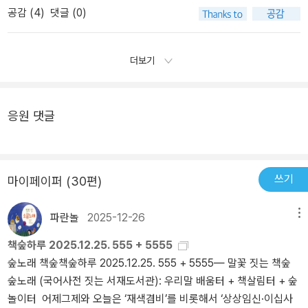
공감 (
4
)
댓글 (0)
지는 개연성의 세계로 변모시킨 작가의 노동 우화는, 정도의 차이는
을 했다고 함) 공장 노동자로 일하다 창작활동을 하면서 1년에 300여
있어도 '이게 사는 건가'라며 속으로 한숨 쉬는 우리 노동자들로 하여
편의 소설을 썼다고 한다. 나는 이런 인생역전과 입지전적인 인물의
금, 비생산적 시간과 활동이 우리를 살 만하게 만들어 줌을 일깨운다.
스토리를 좋아한다. 그리고 좌담회에 동반한 출판인이 김동식 작가를
더보기
가리켜 '천재'라 칭한 것에 대한 호기심도 있었다. 전체적인 느낌은 소
설의 소재가 기발하고 문체가 투박하고 간결하다는 것이다. 섬세한
묘사, 그딴 거 없다. 빠른 전개의 줄거리를 투척하는 듯한 느낌의 이야
응원 댓글
기들. 초단편이지만 그리는 스케일은 장대하다. 인류, 인간의 미래, 지
구, 외계인, 신... 주로 미래의 인류에 뭔가 획기적인 일이나 발명으로
유발되는 사건들, 혹은 외계인이나 신과의 모종의 거래/계시 등으로
지구에 급격한 변화가 와서 인간 군상이 어떻게 변모하는지 기술한
쓰기
마이페이퍼 (30편)
후에 반전으로 마무리. 약간의 교훈은 덤. 매일 작업장에서 즐겁게 구
상한 스토리라고 하는데 이런 줄거리가 흥미롭긴 하다. 스릴러들도
파란놀
2025-12-26
메뉴
그렇게 괴기스럽거나 공포스럽진 않고 SF적인 요소가 많다. 다만 문
책숲하루 2025.12.25. 555 + 5555
체가 건조한 느낌은 든다. 이 작품집은 시대를 잘 타고난 덕도 본 거
숲노래 책숲책숲하루 2025.12.25. 555 + 5555― 말꽃 짓는 책숲
같다. 요즘은 단문이 대세고 사람들이 생각을 많이 하지 않고 간단히
숲노래 (국어사전 짓는 서재도서관): 우리말 배움터 + 책살림터 + 숲
빨리 읽을 수 있는 자극적인 내용, 빠른 전개의 짧은 작품을 원한다.
놀이터 어제그제와 오늘은 ‘재색겸비’를 비롯해서 ‘상상임신·이십사
실생활에서도 점점 긴 글보다 짧은 글을 선호하고 이 마저도 아예 이