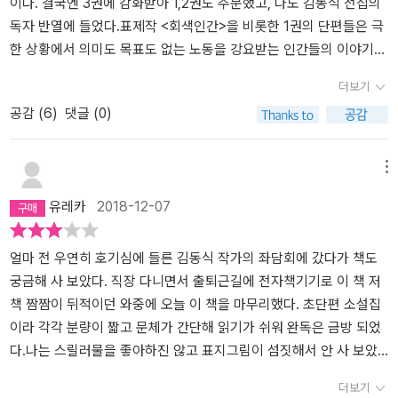
을 넘어서는, 그럼에도 현실을 자꾸 생각하게 하는 소설들이다.
에 떠오른 이야기에서 압축된 한국 사회와 인간성을 보게 된다. 이질
이다. 결국엔 3권에 감화받아 1,2권도 주문했고, 나도 김동식 전집의
적이고 이기적인 인간, 완전하다고 믿는 믿음이 허상이기도 하다는
독자 반열에 들었다.표제작 <회색인간>을 비롯한 1권의 단편들은 극
진실까지도 보게 된다. 부조리한 사회의 모습들을 작가만의 소설로
한 상황에서 의미도 목표도 없는 노동을 강요받는 인간들의 이야기를
탄생한 24편의 이야기들에서 예리함을 관찰하게 된다. 허구이지만
여러 가지로 변주한다. 인물들은 지저(지하?) 세계, 무인도 등에 조난
더보기
낯설지 않은 우리 사회의 모습들이 연거푸 보였기 때문이다. ​​이기적
되어 영문도 모르고 허겁지겁 일만 하다가, 생산성과 관계없는 활동
공감 (
6
)
댓글 (0)
인 주장. 합리적인 주장 201​다수를 위한 소수의 희생... 사형수의 인
을 억압하다가, 노래, 이야기 창작, 고백과 경청, 정서 교류 등을 통해
권, 작은 디스토피아, 희망과 절망, 희생의 강요까지 202​​『인간 재활
자신들이 있는 곳을 살 만하게 바꾸어 나간다. 이 줄거리들은 일면 빅
용』이야기도 긴 잔상을 남긴다. 많은 돈으로 딸의 죽음을 막지 못했다
터 프랭클의 아우슈비츠 수용소 생활과 '의미 요법'을 연상시킨다. 그
메뉴
는 사실과 딸을 다시 살려내고자 노력하는 아버지의 재력과 의지는
러나 정작 작가는 공장에서 단순 노동만 반복하느라 독서나 여가 생
유레카
2018-12-07
어떻게 좌절되었는지 진실이 전해지는 이야기이다. 딸이 다시 살아나
활과는 담을 쌓고 살았다고 하니, 자신이 노동자로서 느낀 자괴감과
지 못했던 이유와 공모가 어떻게 이루어지는지도 밝혀진다. 다시 살
답답함, 글쓰기를 통한 나름의 정서적 해갈이 <회색 인간> 속에 비유
아날 기회를 가지고자 가장 먼저 죽여야 했던 한 사람이 있었고 그 괴
적으로 녹아 난 셈이다.책을 사서 읽을 여력이 되는 우리는 작가와 다
얼마 전 우연히 호기심에 들른 김동식 작가의 좌담회에 갔다가 책도
로움을 호소하고자 아버지 꿈에 나타나지만 아버지는 딸의 부탁을 무
른 부류의 사람들인가. 직업에 대한 평판, 받는 급여의 많고 적음, 문
궁금해 사 보았다. 직장 다니면서 출퇴근길에 전자책기기로 이 책 저
시해버린다. 기회가 왔을 때 확률적으로 기회를 가지고자 선택하는
화생활 향유의 가능성 정도에 차이가 있을 뿐이지, 근로-노동자인 독
책 짬짬이 뒤적이던 와중에 오늘 이 책을 마무리했다. 초단편 소설집
인간의 모습과 포기하지 않는 아버지의 의지로 인해서 무수히 잘려나
자 중에서 내 영혼과 금쪽 같은 시간과 청춘을 썩 내키지 않는 일에 투
이라 각각 분량이 짧고 문체가 간단해 읽기가 쉬워 완독은 금방 되었
가는 딸의 신체들도 의미심장해진다. 기발한 이야기들이 무수히 전해
입해서 월급과 맞바꾼다는 자괴감을 느껴 보지 않은 사람은 얼마나
다.나는 스릴러물을 좋아하진 않고 표지그림이 섬짓해서 안 사 보았
져서 읽을 때마다 매번 새로웠던 이야기이다. ​
될까. 그런 맥락에서, 같은 일이 반복되는 답답한 일상을 황당무계한
었는데 순전히 작가에 대한 호기심, 그리고 초단편이라는 데에 끌려
더보기
상상으로 견디다가, 황당무계한 소설 속 공간을 그럴듯한 일이 벌어
서 보게 되었다. 작가는 중졸의 학력으로 (나중에 검정고시로 더 학업