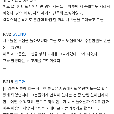
어느 날, 한 대도시에서 만 명의 사람들이 하룻밤 새 증발하듯 사라져
버렸다. 땅속 세상, 지저 세계 인간들의 소행이었다.
갑작스러운 납치로 혼란에 빠진 만 명의 사람들을 모아놓고 그들
은 말했다.
P.32
SVEINO
사람들은 노인을 돌아보았다. 그들 모두 노인에게서 수천만원씩 받을
돈이 있었다.
이윽고 그들은, 노인을 향해 고개를 끄덕거렸다. 그게 다였다.
그냥 알았다는 듯 고개를 끄덕거렸다.
˝아.…˝
P.216
알로하
사실, 그 노트도 이곳에 없었다. 서로의 재산이 오고 간 그 노트는 무
[여러분 덕분에 최근 사망한 분들은 저승에서도 영원히 노동을 할수
인도에 두고 왔다. 아무도 그걸 챙기지 않았다. 그 노트의 역할은 거기
있게 되었습니다. 그분들에게 안식이 없다는 건 좀 안된 일이긴하지
까지였다. 무인도 생활을 버티게 해주는 것. 그거면 충분했다.
만… 어쩔 수 없지요. 앞으로 저승 인구가 너무 늘어날까 걱정이된 저
희는 이승의 사망 시스템을 원래대로 되돌려놓기로 했습니다.
이후 방송에 출연한 그들은 항상 말했다.