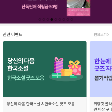
관련 이벤트
전체보기
당신의 다음 한국소설 & 한국소설 굿즈 모음
취향껏 골라
원 이상 구