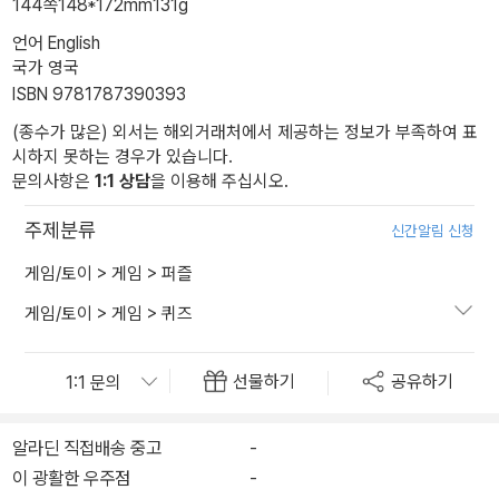
144쪽
148*172mm
131g
언어 English
국가 영국
ISBN 9781787390393
(종수가 많은) 외서는 해외거래처에서 제공하는 정보가 부족하여 표
시하지 못하는 경우가 있습니다.
문의사항은
1:1 상담
을 이용해 주십시오.
주제분류
신간알림 신청
게임/토이
>
게임
>
퍼즐
게임/토이
>
게임
>
퀴즈
선물하기
공유하기
알라딘 직접배송 중고
-
이 광활한 우주점
-