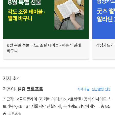
8월 특별 선물. 각도 조절 테이블 · 이동식 빨래
삼성카드가 
바구니
저자 소개
지은이:
맬컴 크로프트
저자파일
신간알림 신청
최근작 :
<콜드플레이 (리커버 에디션)>
,
<로켓맨 : 공식 인사이드 스
토리북>
,
<BTS : 서툴지만 진실되게, 두려워도 당당하게>
… 총 85
종
(모두보기)