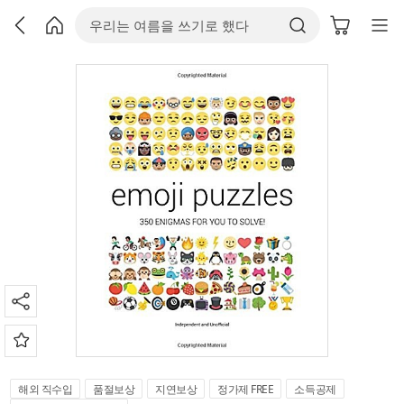
해외 직수입
품절보상
지연보상
정가제 FREE
소득공제