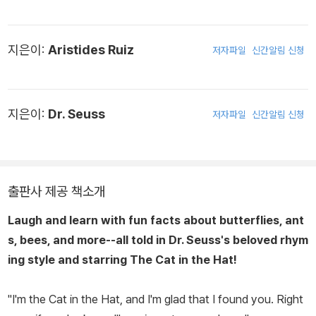
지은이:
Aristides Ruiz
저자파일
신간알림 신청
지은이:
Dr. Seuss
저자파일
신간알림 신청
출판사 제공 책소개
Laugh and learn with fun facts about butterflies, ant
s, bees, and more--all told in Dr. Seuss's beloved rhym
ing style and starring The Cat in the Hat!
"I'm the Cat in the Hat, and I'm glad that I found you. Right