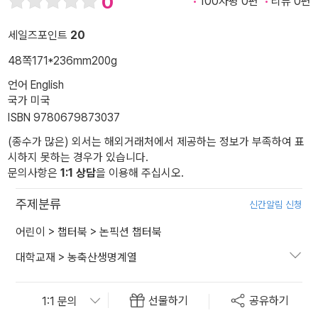
0
100자평 0편
리뷰 0편
세일즈포인트
20
48쪽
171*236mm
200g
언어 English
국가 미국
ISBN 9780679873037
(종수가 많은) 외서는 해외거래처에서 제공하는 정보가 부족하여 표
시하지 못하는 경우가 있습니다.
문의사항은
1:1 상담
을 이용해 주십시오.
주제분류
신간알림 신청
어린이
>
챕터북
>
논픽션 챕터북
대학교재
>
농축산생명계열
선물하기
공유하기