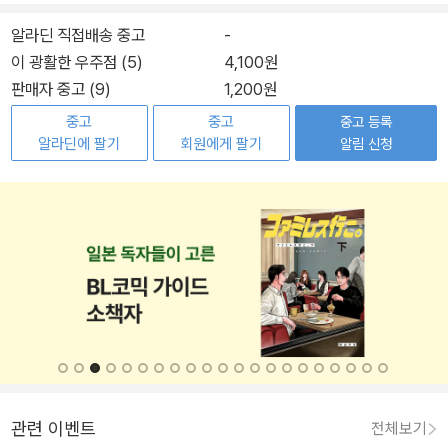
알라딘 직접배송 중고
-
이 광활한 우주점 (5)
4,100원
판매자 중고 (9)
1,200원
중고
중고
중고 등록
알라딘에 팔기
회원에게 팔기
알림 신청
관련 이벤트
전체보기