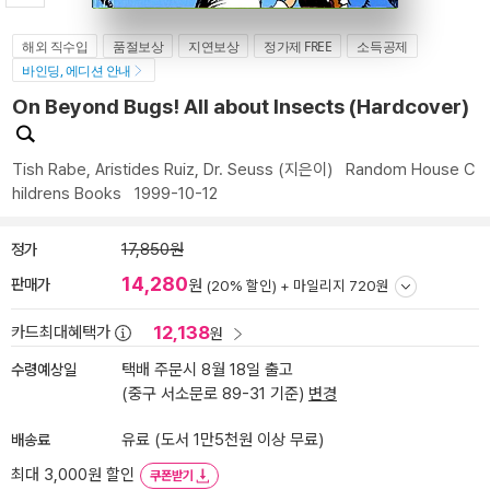
해외 직수입
품절보상
지연보상
정가제 FREE
소득공제
바인딩, 에디션 안내
On Beyond Bugs! All about Insects (Hardcover)
Tish Rabe
,
Aristides Ruiz
,
Dr. Seuss
(지은이)
Random House C
hildrens Books
1999-10-12
정가
17,850원
14,280
판매가
원
(20% 할인) +
마일리지 720원
12,138
카드최대혜택가
원
수령예상일
택배 주문시 8월 18일 출고
(중구 서소문로 89-31 기준)
변경
배송료
유료 (도서 1만5천원 이상 무료)
최대 3,000원 할인
쿠폰받기