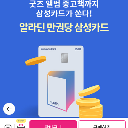
뒤로가
기
보관함담기
선물하기
선물하기
장바구니
구매하기