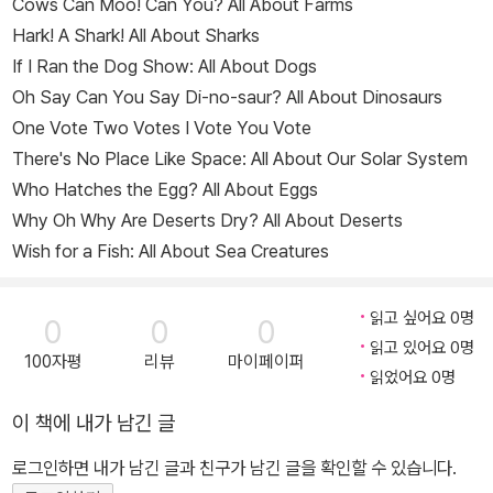
Cows Can Moo! Can You? All About Farms
Hark! A Shark! All About Sharks
If I Ran the Dog Show: All About Dogs
Oh Say Can You Say Di-no-saur? All About Dinosaurs
One Vote Two Votes I Vote You Vote
There's No Place Like Space: All About Our Solar System
Who Hatches the Egg? All About Eggs
Why Oh Why Are Deserts Dry? All About Deserts
Wish for a Fish: All About Sea Creatures
읽고 싶어요 0명
0
0
0
읽고 있어요 0명
100자평
리뷰
마이페이퍼
읽었어요 0명
이 책에 내가 남긴 글
로그인하면 내가 남긴 글과 친구가 남긴 글을 확인할 수 있습니다.