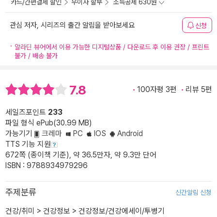
카드/간편결제 할인
무이자 할부
소득공제 630원
관심 저자, 시리즈의 출간 알림을 받아보세요
신청
알라딘 뷰어에서 이용 가능한 디지털상품 / 다운로드 후 이용 권장 / 프린트
불가 / 배송 불가
7.8
100자평 3편
리뷰 5편
세일즈포인트
233
파일 형식 ePub(30.99 MB)
가능기기
크레마
PC
IOS
Android
TTS 기능 지원
672쪽 (종이책 기준), 약 36.5만자, 약 9.3만 단어
ISBN : 9788934979296
주제분류
신간알림 신청
건강/취미
>
건강정보
>
건강정보/건강에세이/투병기