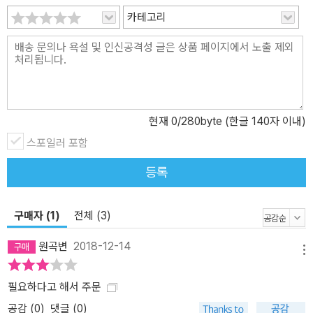
로, EFT의 필수적인 요소이다. 처음 EFT를 접하고 혼자 따라할 경우,
카테고리
확언의 중요성과 정확한 사용법을 제대로 파악하지 못해서 뚜렷한 효
과를 보지 못하는 경우가 많다. 이번 전면 개정판에서는 확언 만들기
에 대해 더 구체적인 지침과 가이드라인을 제공한다. 확언을 만들 때
어떤 규칙을 지켜야 하며, 어떤 방식으로 말해야 하는지를 자세히 안
내한다. 다양한 상황에 적용할 수 있는 확언 샘플도 많이 실려 있어,
현재
0
/280byte (한글 140자 이내)
그저 따라 하기만 해도 손쉽게 확언을 만들어 EFT의 효과를 더욱 생
스포일러 포함
생하게 체험하도록 도와준다. (4) 풍부한 실제 치유 사례 수록 저자가
지난 10년 동안 임상을 통해 쌓아온 수많은 치유와 상담 성공 사례 가
등록
운데 EFT의 효과를 제대로 보여주는 것들을 책에 담았다. 자세하고
풍부한 사례 덕분에 초보자뿐만 아니라 기존에 EFT를 배운 사람이라
구매자 (1)
전체 (3)
도 효과적인 치유를 위한 힌트를 많이 얻을 수 있을 것이다. 세계에서
가장 진보한 방식의 EFT 매뉴얼 미국의 정신과 의사였던 로저 캘러핸
원곡변
2018-12-14
은 1980년 우연히 한 여성의 물 공포증을 치료하면서 EFT의 기본적
메뉴
인 원리를 확인한다. 즉, 몸의 어떤 부위를 두드리거나 문지르면 통증
필요하다고 해서 주문
이나 두려움이 사라지는 현상을 발견한 것이다. 특정 부위의 경락을
두드리자 물 공포증을 유발하던 기억이 말끔히 해소되거나 사라지면
공감 (
0
)
댓글 (0)