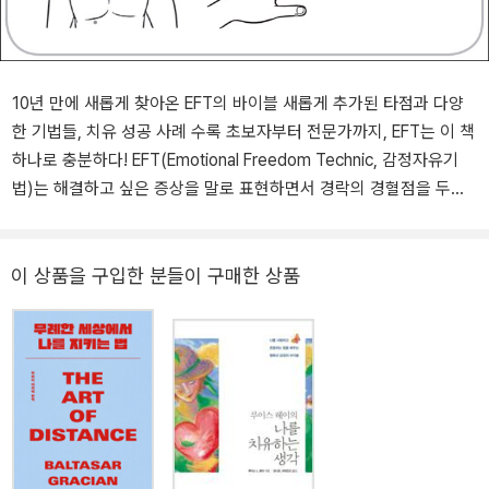
10년 만에 새롭게 찾아온 EFT의 바이블 새롭게 추가된 타점과 다양
한 기법들, 치유 성공 사례 수록 초보자부터 전문가까지, EFT는 이 책
하나로 충분하다! EFT(Emotional Freedom Technic, 감정자유기
법)는 해결하고 싶은 증상을 말로 표현하면서 경락의 경혈점을 두드
려 거의 모든 심리적·육체적 문제를 해결하는 기법이다. 전통적인 상
담 치료로는 몇 개월에서 몇 년씩 걸리던 증상들이 몇 회 또는 심지어
5분 만에 해결되기도 한다. 그래서 종종 EFT를 ‘5분의 기적’이라고 부
이 상품을 구입한 분들이 구매한 상품
르기도 한다. 한국에 EFT 열풍을 일으키며, ‘EFT의 바이블’이라고 불
렸던 《5분의 기적 EFT》가 더욱 풍부한 내용을 담아 전면 개정판으로
돌아왔다. 이번 전면 개정판에는 추가된 타점, 최신 기법 등과 더불어
엄마 뱃속 트라우마 치유, 복수 기법, 암 등 중증질환을 위한 EFT 등
이 새롭게 수록되었다. 누구나 쉽고 재미있게 EFT를 시작할 수 있게
도울 뿐 아니라, 전문가들에게도 유용한 지침과 사례가 다채롭게 실
려 있다. 국내 최고의 EFT 전문가인 저자는 여러 해 동안 각종 방송매