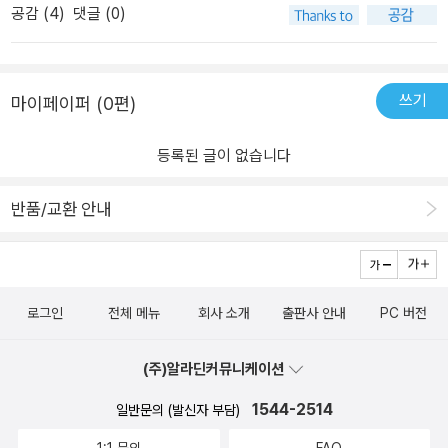
교통사고 후유증 / 생리통 / 당뇨병 / 비만 / 고혈압 / 기능 장애 / 각종
공감 (
4
)
댓글 (0)
꺼워졌고 또 거의 다른 책이라 봐도 될 정도로풍부한 사례들이 그때
암 ●마음_ 스트레스 / 불면증 / 동물 공포증 / 벌레 공포증 / 고소 공
보다 더 많이 있어서 정말 좋았습니다.한번쯤 구매해도 좋으실듯 하
포증 / 무대 공포증 / 시선 공포증 / 세균 공포증 /암 공포증 / 불안장
네요
애 / 공황장애 / 우울증 / 과식.과음 / 약물 중독 / 게임 중독 / 성 탐닉 /
쓰기
마이페이퍼 (0편)
트라우마 / ADD.ADHD / 외상 후 스트레스 증후군 ●인생_ 대인 관계
/ 연애와 결혼 문제 / 자녀 문제 / 동기 유발 / 시험 긴장과 부담감 / 성
등록된 글이 없습니다
적 트라우마 / 업무 능력 / 자신감 부족 / 사업 실패 / 목표 설정 / 투자
와 재테크
반품/교환 안내
로그인
전체 메뉴
회사 소개
출판사 안내
PC 버전
(주)알라딘커뮤니케이션
1544-2514
일반문의 (발신자 부담)