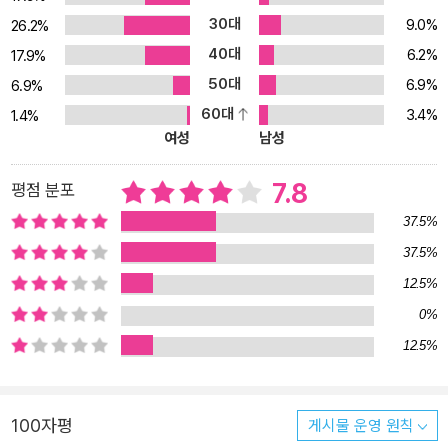
애받지 않고, 특별한 준비물이 필요 없다. 3 효과가 빠르고 강력하다.
30대
9.0%
26.2%
4 적용범위가 한정되어 있지 않다. 5 부작용이 없고 안전하며, 다른
40대
6.2%
치료와 병행할 수 있다. 6 근본적인 치유를 가능하게 해준다. 무엇이
17.9%
달라졌을까? 《5분의 기적 EFT 전면 개정판》은 아예 다른 책이라고
50대
6.9%
6.9%
할 수 있을 정도로 새롭게 다듬어졌다. (1) 암 등 중증질환 기존 판에
60대
3.4%
1.4%
서 설명이 부족했던 암, 심장병, 디스크 등 중증질환에 대한 EFT 기법
여성
남성
이 대폭 추가되었다. 단순히 두드리는 것만으로 암이 낫는다고 단정
지을 수는 없지만, EFT가 암과 같은 심각한 질병을 극복하는 데에도
7.8
평점 분포
상당한 도움을 준다는 것을 분명한 과학적 근거와 사례를 바탕으로
37.5%
증명하고 있다. (2) 엄마 뱃속 트라우마 치유 한국에서 최초로 ‘엄마
37.5%
뱃속 트라우마’를 본격적으로 다루었다. ‘엄마 뱃속 트라우마’란 태아
12.5%
가 엄마 뱃속에 있을 때부터 직간접적으로 받는 정신적 외상을 뜻하
는 것으로, 아이가 성장하여 성인이 된 후에도 성격, 사고방식, 스트레
0%
스 대처법 등 인생 전반에 걸쳐 지대한 영향을 미친다는 연구 결과들
12.5%
이 속속 밝혀지고 있다. 이 책은 EFT가 엄마 뱃속 트라우마를 치료하
는 데 유용한 수단임을 밝히고, 구체적인 사례와 치유 방법을 보여준
다. (3) 쉬워진 확언 만들기 확언 만들기에 대해 좀 더 깊고 자세한 설
100자평
게시물 운영 원칙
명이 보강되었다. ‘확언’이란 원하는 결과를 긍정적으로 표현하는 말