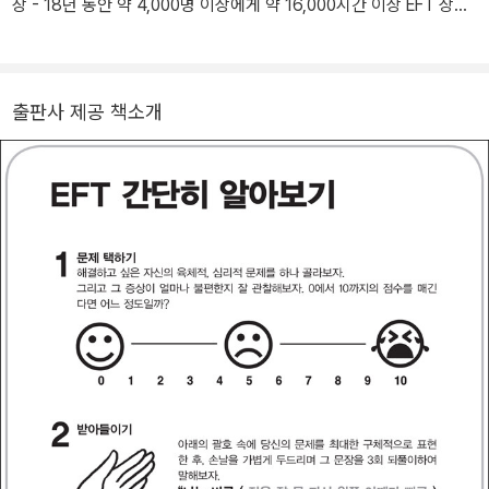
장 - 18년 동안 약 4,000명 이상에게 약 16,000시간 이상 EFT 상담
을 했다. 110여회의 레벨 1 워크숍, 64회의 레벨 2 워크숍, 22회의
레벨 3 워크숍, 9회의 전문상담사 과정에서 강의해 정식 EFT 워크숍
에서만 무려 2,000여 시간을 강의했다. 수만 명 이상에게 강의를 통
출판사 제공 책소개
해 EFT를 알리고 있으며, 한국에서 EFT와 관련해서 가장 오랫동안
많은 강의와 상담을 하고 있다. 총 10권(전면 개정판 포함)의 EFT 관
련 전문 서적을 저술, 번역하면서 총 누적 판매량 11만부 이상을 달성
해 한국에 EFT를 널리 알리고 자리 잡게 만드는 데 일조했다. - 저자
의 한의원 (MBS 한의원, mbshealing.co.kr)에서 직접 진료를 받을
수 있고, 최인원 EFT 센터(choieft.com)에서 워크숍에 참가하거나
비대면 상담을 받을 수 있다. 저자의 블 로그(http://blog.naver.co
m/hondoneft)와 유튜브(www.youtube.com/user/choiinwon/vid
eos)와 카페(http://cafe.naver.com/choieft)에서 EFT에 관한 다양
한 정보를 얻을 수 있다. - 주요 저서로 <5분의 기적 EFT>, <EFT로
술술 풀리는 내 인생>, <EFT로 낫지 않는 통증 은 없다>, <돈복 부르
는 EFT>, <콕 찍어주는 인생과외>, <확언과 EFT로 나는 왜 하는 일
마다 잘 되지?>, <스포츠 멘탈 코칭 EFT>, <엄마 뱃속 트라우마 치유
EFT>, 역서로 <당신의 소원을 이루십시오>가 있다.