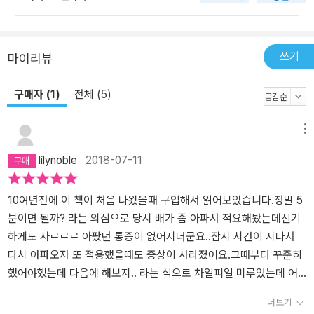
서 공포증도 함께 사라졌다. 캘러핸은 이를 체계화하여 TFT(Though
t Field Therapy, 사고장 기법)을 개발해냈다. 그러나 TFT는 절차와
방법이 너무 복잡하여 전문가가 아닌 일반인들은 쉽게 따라가기가 어
쓰기
마이리뷰
려웠다. 게다가 치료비도 비쌌고, 그 방법을 배우는 데에도 많은 돈과
시간이 들어갔다. 그의 초기 수강생 가운데 하나였던 게리 크레이그
구매자 (1)
전체 (5)
라는 목사가 14군데의 경락만을 두드려도 효과가 있다는 것을 밝혀
내어 보완, 간소화시킨 것이 EFT이다. 미국에서는 EFT 공식 매뉴얼
메뉴
이 200만 부 이상 배포되었고, 30개 이상의 언어로 번역되었다. 미국
심리학회에 따르면 EFT는 불안증, 우울증, 외상 후 스트레스 장애 및
lilynoble
2018-07-11
각종 공포증에 효과가 있음이 입증되었다. 저자는 창시자 게리 크레
이그가 현재까지 이룩한 업적에 더하여 한의사로서의 전문 지식과 오
10여년전에 이 책이 처음 나왔을때 구입해서 읽어보았습니다.정말 5
랜 임상경험, 사례 수집, EFT 분야의 세계적인 연구 성과들을 집대성
분이면 될까? 라는 의심으로 당시 배가 좀 아파서 적요해봤는데신기
하여 10년 만에 대폭 업그레이드한 가장 최신의 EFT를 정리하여 소
하게도 사르르르 아팠던 통증이 없어지더군요..잠시 시간이 지나서
개하고 있다. 또한 저자가 직접 강의한 EFT 기초 강의 동영상 및 음성
다시 아파오자 또 적용했을때도 증상이 사라졌어요.그때부터 꾸준히
자료를 무료로 제공하여 독자들의 이해를 돕는다. EFT로 해결할 수
했어야했는데 다음에 해보지.. 라는 식으로 차일피일 미루었는데 어
있는 문제들 ●몸_ 허리, 어깨, 무릎 등 관절 통증 / 염좌 / 통풍 / 알레
느새 책이 나온지 10년이 지났네요,..저는 초판을 샀었지만 이번 개정
더보기
르기 / 두통 / 피부염 / 아토피 / 복통 / 소화불량 / 위궤양 / 만성 피로 /
판은 흔히 <개정판>이라 이름 달고 나온다른 책들과 달이 굉장히 두