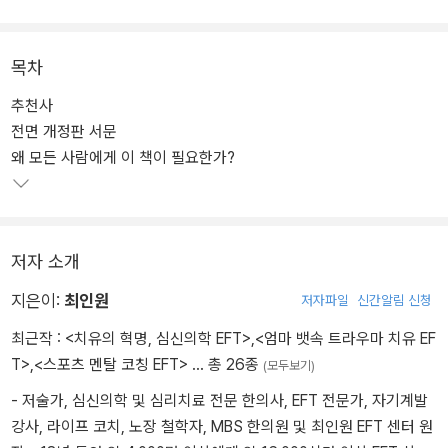
년씩 걸리던 증상들이 몇 회 또는 심지어 5분 만에 해결되기도 하여‘5
분의 기적’이라고 부른다.
목차
개정판에는 추가된 타점, 최신 기법 등과 더불어 엄마 뱃속 트라우마
추천사
치유, 복수 기법, 암 등 중증질환을 위한 EFT 등이 새롭게 수록되었
전면 개정판 서문
다. 누구나 쉽고 재미있게 EFT를 시작할 수 있게 도울 뿐 아니라, 전
왜 모든 사람에게 이 책이 필요한가?
문가들에게도 유용한 지침과 사례가 실려 있다.
저자 소개
지은이:
최인원
저자파일
신간알림 신청
최근작 :
<치유의 혁명, 심신의학 EFT>
,
<엄마 뱃속 트라우마 치유 EF
T>
,
<스포츠 멘탈 코칭 EFT>
… 총 26종
(모두보기)
- 저술가, 심신의학 및 심리치료 전문 한의사, EFT 전문가, 자기계발
강사, 라이프 코치, 노장 철학자, MBS 한의원 및 최인원 EFT 센터 원