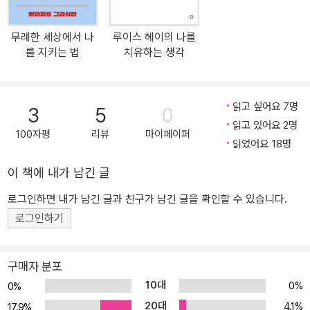
체 출연 및 활발한 강연활동을 통해 국내에 EFT를 알리고 보급하는
데에 중요한 역할을 맡아왔다. EFT 한의학회 회장이자 EFT Korea 마
무례한 세상에서 나
루이스 헤이의 나를
스터 트레이너로서 임상을 통해 쌓아온 다양한 치유 사례들을 고스란
를 지키는 법
치유하는 생각
히 책에 담아, 독자로 하여금 EFT의 효과를 생생하게 느낄 수 있도록
해준다. ‘침을 쓰지 않는 침술’로 알려져 있는 EFT, 즉 감정자유기법(E
motional Freedom Technique)은 감정·기억·에너지를 아주 간단하
읽고 싶어요 7명
3
5
0
고 쉬운 방식으로 조절할 수 있게 해주는 치유 기법이다. 부정적인 감
읽고 있어요 2명
정이나 기억은 우리 몸의 에너지 균형을 무너뜨려 다양한 고통과 질
100자평
리뷰
마이페이퍼
읽었어요 18명
병을 유발하게 된다. 부정적인 감정과 기억이 부정적 믿음(신념)으로
내면에 고착되면 증상은 더욱 심해진다. 이러한 불균형을 바로잡지
이 책에 내가 남긴 글
않으면 몸과 마음의 근본적인 치유는 가능하지 않다. 에너지가 흐르
로그인하면 내가 남긴 글과 친구가 남긴 글을 확인할 수 있습니다.
는 경락을 자극하는 것이 침술인데, 침을 사용하지 않고 손가락으로
로그인하기
톡톡 두드리면서 간단한 확언을 반복하는 것만으로도 효과를 내는 것
이 EFT의 기본 원리이다. EFT는 침술처럼 수백 개에 이르는 침자리
를 모두 자극하는 것이 아니라 대표적인 경혈 14군데만을 두드리기
구매자 분포
때문에 그만큼 익히기 쉬우면서도 탁월한 효과를 발휘한다. EFT의 특
10대
0%
0%
징은 다음과 같다. 1 누구나 쉽게 따라할 수 있다. 2 장소와 시간에 구
20대
4.1%
17.9%