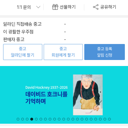
선물하기
공유하기
알라딘 직접배송 중고
-
이 광활한 우주점
-
판매자 중고
-
중고
중고
중고 등록
알라딘에 팔기
회원에게 팔기
알림 신청