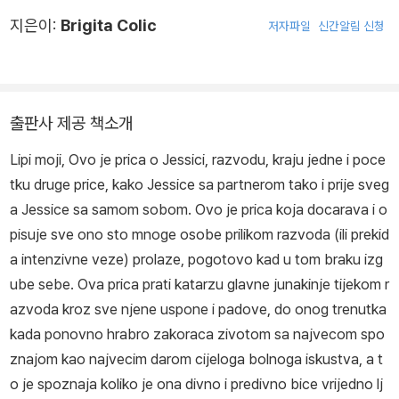
지은이:
Brigita Colic
저자파일
신간알림 신청
출판사 제공 책소개
Lipi moji, Ovo je prica o Jessici, razvodu, kraju jedne i poce
tku druge price, kako Jessice sa partnerom tako i prije sveg
a Jessice sa samom sobom. Ovo je prica koja docarava i o
pisuje sve ono sto mnoge osobe prilikom razvoda (ili prekid
a intenzivne veze) prolaze, pogotovo kad u tom braku izg
ube sebe. Ova prica prati katarzu glavne junakinje tijekom r
azvoda kroz sve njene uspone i padove, do onog trenutka
kada ponovno hrabro zakoraca zivotom sa najvecom spo
znajom kao najvecim darom cijeloga bolnoga iskustva, a t
o je spoznaja koliko je ona divno i predivno bice vrijedno lj