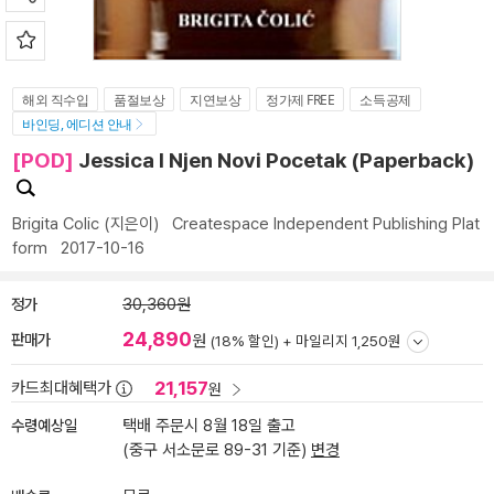
해외 직수입
품절보상
지연보상
정가제 FREE
소득공제
바인딩, 에디션 안내
[POD]
Jessica I Njen Novi Pocetak (Paperback)
Brigita Colic
(지은이)
Createspace Independent Publishing Plat
form
2017-10-16
정가
30,360원
24,890
판매가
원
(18% 할인) +
마일리지 1,250원
21,157
카드최대혜택가
원
수령예상일
택배 주문시 8월 18일 출고
(중구 서소문로 89-31 기준)
변경